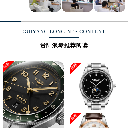
浙江省嘉兴市南湖区广益路705号嘉兴世界贸易中心A座13层1304室浪琴售后服务中心（需提前预约）
浙江省金华市金东区东市南街777号金华万达广场4号楼22楼2209室浪琴售后服务中心（需提前预约）
浙江省丽水市莲都区解放街浪琴售后服务中心（需提前预约）
浙江省宁波市江北区大闸南路500号来福士广场办公楼20层2009室浪琴售后服务中心（需提前预约）
GUIYANG LONGINES CONTENT
浙江省衢州市柯城区上街浪琴售后服务中心（需提前预约）
贵阳浪琴推荐阅读
浙江省绍兴市越城区胜利东路379号世茂天际中心写字楼8层805室浪琴售后服务中心（需提前预约）
浙江省舟山市定海区解放东路浪琴售后服务中心（需提前预约）
澳门特别行政区大堂区议事亭前地（新马路）浪琴售后服务中心（需提前预约）
头条
推荐
澳门特别行政区风顺堂区南湾大马路浪琴售后服务中心（需提前预约）
澳门特别行政区花地玛堂区关闸广场浪琴售后服务中心（需提前预约）
澳门特别行政区花王堂区大三巴商圈浪琴售后服务中心（需提前预约）
澳门特别行政区嘉模堂区官也街浪琴售后服务中心（需提前预约）
澳门省路氹城市金光大道浪琴售后服务中心（需提前预约）
澳门特别行政区望德堂区塔石广场浪琴售后服务中心（需提前预约）
推荐
福建省福州市鼓楼区五四路128-1号恒力城写字楼15层03室浪琴售后服务中心（需提前预约）
福建省厦门市思明区湖滨东路95号万象城华润大厦B座11层1104室浪琴售后服务中心（需提前预约）