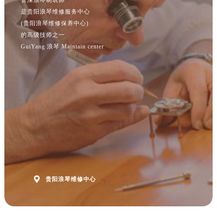
江苏省泰州市海陵区永定东路399号置地商务中心东塔（华润万象城）17层1706室浪琴售后服务中心（需提前预约）
是贵阳浪琴维修服务中心
(贵阳浪琴维修保养中心)
江苏省徐州市鼓楼区淮海东路29号苏宁广场IFC国际金融中心35层3508室浪琴售后服务中心（需提前预约）
的高级技师之一
江苏省盐城市盐都区世纪大道5号盐城金融城写字楼1号楼16层1604室浪琴售后服务中心（需提前预约）
GuiYang 浪琴 Maintain center
江苏省扬州市邗江区国展路29号星耀天地写字楼1号楼18层1803室浪琴售后服务中心（需提前预约）
江苏省镇江市京口区中山东路浪琴售后服务中心（需提前预约）
江西省抚州市临川区赣东大道浪琴售后服务中心（需提前预约）
江西省赣州市章贡区文清路浪琴售后服务中心（需提前预约）
江西省吉安市吉州区井冈山大道浪琴售后服务中心（需提前预约）
江西省景德镇市珠山区珠山中路浪琴售后服务中心（需提前预约）
江西省九江市浔阳区浔阳路浪琴售后服务中心（需提前预约）
江西省南昌市红谷滩新区红谷中大道998号绿地双子塔（中央广场）A1座办公楼14层1407室浪琴售后服务中心（需提前预约）
江西省萍乡市安源区萍安北大道与康庄路交叉口浪琴售后服务中心（需提前预约）
江西省上饶市信州区滨江西路浪琴售后服务中心（需提前预约）

贵阳浪琴维修中心
江西省新余市渝水区北湖西路浪琴售后服务中心（需提前预约）
江西省宜春市袁州区中山中路浪琴售后服务中心（需提前预约）
江西省鹰潭市月湖区胜利东路浪琴售后服务中心（需提前预约）