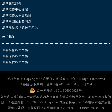
浪琴在线服务
海南省东方市八所镇解放西路浪琴售后服务中心（需提前预约）
浪琴维修中心介绍
海南省琼海市嘉积镇东风路浪琴售后服务中心（需提前预约）
浪琴维修及保养项目
海南省三沙市西沙区西沙群岛永兴岛北京路浪琴售后服务中心（需提前预约）
浪琴中国区服务网点
海南省三亚市吉阳区迎宾路浪琴售后服务中心（需提前预约）
浪琴最新资讯及保养知识
海南省万宁市万城镇解放路浪琴售后服务中心（需提前预约）
热门标签
海南省文昌市文城镇教育东路浪琴售后服务中心（需提前预约）
海南省五指山市通什镇三月三大道浪琴售后服务中心（需提前预约）
查看维修相关文档
香港特别行政区尖沙咀区油尖旺区广东道浪琴售后服务中心（需提前预约）
查看保养相关文档
香港特别行政区金钟区中西区金钟道浪琴售后服务中心（需提前预约）
查看配件相关文档
香港特别行政区九龙区油尖旺区弥敦道浪琴售后服务中心（需提前预约）
香港特别行政区铜锣湾区湾仔区轩尼诗道浪琴售后服务中心（需提前预约）
版权所有：
Copyright ©
浪琴官方售后服务中心
All Rights Reserved
河南省安阳市文峰区解放大道浪琴售后服务中心（需提前预约）
ICP备案/版权所有：
晋ICP备2025064630号-31
|
XML
河南省鹤壁市淇滨区九州路浪琴售后服务中心（需提前预约）
京公网安备 11011306006028号
河南省济源市沁园街道济水大道浪琴售后服务中心（需提前预约）
如权利人或知情人士发现本站内容存在事实错误或涉及版权、名誉权等侵权问
题，请通过邮箱：2557628530@qq.com 与我们联系，我们将在收到通知后立
河南省焦作市解放区解放路浪琴售后服务中心（需提前预约）
即依法处理。当前页面信息更新时间：2026-07-12T10:04:30+08:00
河南省开封市鼓楼区中山路浪琴售后服务中心（需提前预约）