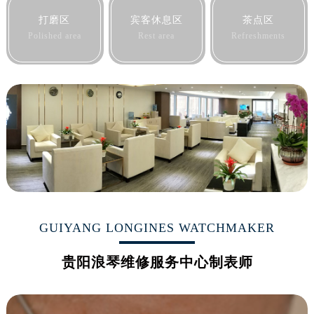
黑龙江省七台河市桃山区大同街浪琴售后服务中心（需提前预约）
打磨区
宾客休息区
茶点区
Polished area
Rest area
Refreshments
黑龙江省齐齐哈尔市龙沙区龙华路浪琴售后服务中心（需提前预约）
黑龙江省双鸭山市尖山区新兴大街浪琴售后服务中心（需提前预约）
黑龙江省绥化市北林区新华街与康庄路交叉口浪琴售后服务中心（需提前预约）
黑龙江省伊春市伊美区通河路浪琴售后服务中心（需提前预约）
吉林省白城市洮北区明仁南街浪琴售后服务中心（需提前预约）
吉林省白山市浑江区浑江大街浪琴售后服务中心（需提前预约）
吉林省吉林市船营区河南街浪琴售后服务中心（需提前预约）
吉林省辽源市龙山区人民大街浪琴售后服务中心（需提前预约）
吉林省梅河口市新华街道梅河大街浪琴售后服务中心（需提前预约）
吉林省四平市铁东区紫气大路与南九经街交汇处浪琴售后服务中心（需提前预约）
GUIYANG LONGINES WATCHMAKER
吉林省松原市宁江区五环大街浪琴售后服务中心（需提前预约）
吉林省通化市东昌区环通乡江南大街浪琴售后服务中心（需提前预约）
贵阳浪琴维修服务中心制表师
吉林省延边市延吉市解放路浪琴售后服务中心（需提前预约）
辽宁省鞍山市铁东区站前街浪琴售后服务中心（需提前预约）
辽宁省本溪市平山区胜利路浪琴售后服务中心（需提前预约）