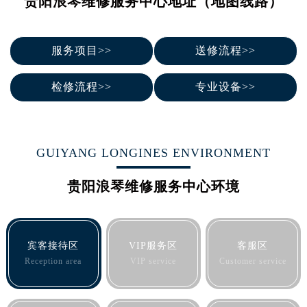
贵阳浪琴维修服务中心地址（地图线路）
贵阳市南明区都司高架桥路33号亨特国际金融中心14楼14D（需提前预约）
昆明市盘龙区北京路928号同德昆明广场写字楼10层06室（需提前预约）
服务项目>>
送修流程>>
石家庄市长安区中山东路39号勒泰中心写字楼B座13层07室（需提前预约）
西安市碑林区南关正街88号华侨城长安国际中心E座6楼10室（需提前预约）
检修流程>>
专业设备>>
海口市龙华区金贸东路5号海口华润大厦B座17层1707室（需提前预约）
唐山市路南区新华东道100号万达广场写字楼A座10层1002室（需提前预约）
台州市椒江区东海大道1800号腾达中心东1幢20楼2002室（需提前预约）
内蒙古自治区呼和浩特市玉泉区大学西街70号华润万象城写字楼（鄂尔多斯大厦）23层2326室（需提前预约）
GUIYANG LONGINES ENVIRONMENT
甘肃省兰州市七里河区西津西路16号兰州中心写字楼21层2102室（需提前预约）
贵阳浪琴维修服务中心环境
重庆市解放碑渝中区民权路28号英利国际金融中心写字楼20层01室（需提前预约）
黑龙江省大庆市萨尔图区会战大街浪琴售后服务中心（需提前预约）
黑龙江省鹤岗市向阳区红军路浪琴售后服务中心（需提前预约）
宾客接待区
VIP服务区
客服区
黑龙江省黑河市爱辉区中央街浪琴售后服务中心（需提前预约）
Reception area
VIP service
Customer service
黑龙江省鸡西市鸡冠区红军路浪琴售后服务中心（需提前预约）
黑龙江省佳木斯市向阳区长安路浪琴售后服务中心（需提前预约）
黑龙江省牡丹江市东安区太平路浪琴售后服务中心（需提前预约）