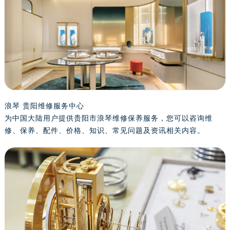
嘉兴市南湖区广益路705号嘉兴世界贸易中心写字楼A座13层1304室（需提前预约）
南昌市红谷滩新区红谷中大道998号绿地双子塔（中央广场）A1座办公楼14层07室（需提前预约）
济南市历下区经十路11111号华润中心写字楼（万象城）15层1508室（需提前预约）
广州市天河区天河路230号万菱汇国际中心写字楼A塔7层704室（需提前预约）
广州市越秀区环市东路371-375号世界贸易中心大厦南塔写字楼15层07室（需提前预约）
深圳市罗湖区深南东路5001号华润大厦写字楼17层1701室（需提前预约）
惠州市惠城区江北文昌一路7号华贸大厦写字楼1座30层05室（需提前预约）
浪琴 贵阳维修服务中心
厦门市思明区湖滨东路95号华润大厦写字楼B座11层1104室（需提前预约）
为中国大陆用户提供贵阳市浪琴维修保养服务，您可以咨询维
福州市鼓楼区五四路128-1号恒力城写字楼15层03室（需提前预约）
修、保养、配件、价格、知识、常见问题及资讯相关内容。
成都市锦江区人民东路6号SAC东原中心写字楼24层2406B室（需提前预约）
重庆市江北区观音桥步行街2号融恒时代广场写字楼9层902室（需提前预约）
长沙市芙蓉区定王台街道建湘路393号世茂环球金融中心写字楼（芙蓉广场）10层13室（需提前预约）
郑州市二七区铭功路10号华润大厦写字楼29层2905室（需提前预约）
太原市迎泽区解放路15号亨得利名表服务中心（品牌授权店）3层整层（需提前预约）
沈阳市沈河区中街路137号亨得利名表服务中心（品牌授权店）1层整层（需提前预约）
沈阳市沈河区中街路83号亨得利名表服务中心（品牌授权店）1层整层（需提前预约）