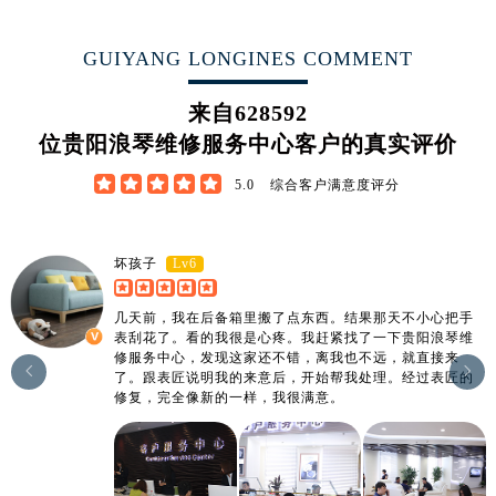
山东省德州市德城区东风中路浪琴售后服务中心（需提前预约）
GUIYANG LONGINES COMMENT
山东省东营市东营区济南路浪琴售后服务中心（需提前预约）
山东省济南市历下区经十路11111号华润中心写字楼（万象城）15层1508室浪琴售后服务中心（需提前预约）
来自
628592
山东省济宁市任城区太白楼路浪琴售后服务中心（需提前预约）
位贵阳浪琴维修服务中心客户的真实评价
山东省莱芜市文化南路8号银座商城名表维修一楼名表维修浪琴售后服务中心（需提前预约）
山东省临沂市兰山区解放路浪琴售后服务中心（需提前预约）





5.0
综合客户满意度评分
山东省日照市东港区烟台路浪琴售后服务中心（需提前预约）
山东省泰安市泰山区财源街道泰山大街浪琴售后服务中心（需提前预约）
Lv6
坏孩子
山东省威海市环翠区新威海路89号振华商厦一楼名表维修浪琴售后服务中心（需提前预约）
山东省潍坊市奎文区东风东街浪琴售后服务中心（需提前预约）
几天前，我在后备箱里搬了点东西。结果那天不小心把手
山东省枣庄市滕州市北辛路与善国路交叉口浪琴售后服务中心（需提前预约）
表刮花了。看的我很是心疼。我赶紧找了一下贵阳浪琴维
修服务中心，发现这家还不错，离我也不远，就直接来
山东省淄博市张店区金晶大道浪琴售后服务中心（需提前预约）


了。跟表匠说明我的来意后，开始帮我处理。经过表匠的
修复，完全像新的一样，我很满意。
上海市黄浦区南京东路299号宏伊国际广场写字楼8层806室浪琴售后服务中心（需提前预约）
上海市徐汇区虹桥路3号港汇中心2座37层3705室浪琴售后服务中心（需提前预约）
浙江省杭州市上城区钱江路1366号华润大厦A座5层503-5室浪琴售后服务中心（需提前预约）
浙江省湖州市吴兴区劳动路浪琴售后服务中心（需提前预约）