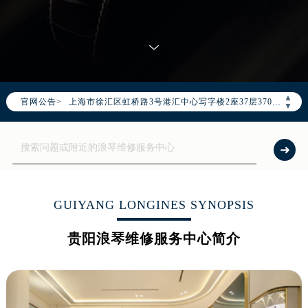
2026年7月浪琴售后服务中心最新网点地址：
北京市东城区东长安街1号东方广场写字楼W3座6层602室（需提前预约）
北京市朝阳区建国门外大街甲6号华熙国际中心写字楼D座11层1102室（需提前预约）
天津市和平区赤峰道136号天津国际金融中心写字楼26层2603室（需提前预约）
上海市徐汇区虹桥路3号港汇中心写字楼2座37层3705室（需提前预约）
▲
官网公告>
▼
上海市黄浦区南京东路299号宏伊国际广场写字楼8层806室（需提前预约）
南京市秦淮区中山南路1号（新街口）南京中心写字楼22层C1-1室（需提前预约）
常州市新北区龙锦路1590号现代传媒中心写字楼5号楼10层1008室（需提前预约）
徐州市鼓楼区淮海东路29号苏宁广场IFC国际金融中心写字楼35层3508室（需提前预约）
扬州市邗江区国展路29号星耀天地写字楼1号楼18层1803室（需提前预约）
GUIYANG LONGINES SYNOPSIS
盐城市盐都区世纪大道5号盐城金融城写字楼1号楼16层1604室（需提前预约）
泰州市海陵区永定东路399号置地商务中心东塔写字楼（华润万象城）17层1706室（需提前预约）
贵阳浪琴维修服务中心简介
宁波市江北区大闸南路500号来福士广场办公楼20层2009室（需提前预约）
杭州市上城区钱江路1366号华润大厦写字楼A座5层503-5室（需提前预约）
金华市金东区东市南街777号金华万达广场写字楼4号楼22层2209室（需提前预约）
绍兴市越城区胜利东路379号世茂天际中心写字楼8层805室（需提前预约）