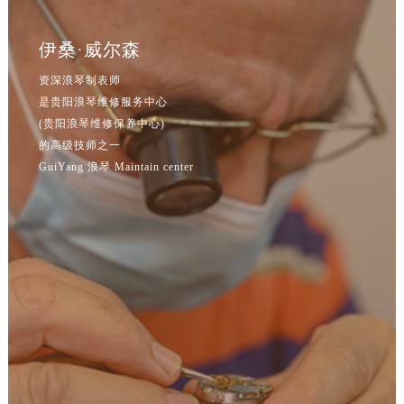
辽宁省朝阳市双塔区新华路浪琴售后服务中心（需提前预约）
伊桑·威尔森
辽宁省丹东市振兴区七经街浪琴售后服务中心（需提前预约）
辽宁省抚顺市新抚区东一路浪琴售后服务中心（需提前预约）
资深浪琴制表师
辽宁省阜新市海州区解放大街浪琴售后服务中心（需提前预约）
是贵阳浪琴维修服务中心
辽宁省葫芦岛市连山区中央路浪琴售后服务中心（需提前预约）
(贵阳浪琴维修保养中心)
的高级技师之一
辽宁省锦州市古塔区中央大街浪琴售后服务中心（需提前预约）
GuiYang 浪琴 Maintain center
辽宁省辽阳市白塔区新运大街浪琴售后服务中心（需提前预约）
辽宁省盘锦市兴隆台区石油大街浪琴售后服务中心（需提前预约）
辽宁省铁岭市银州区南马路浪琴售后服务中心（需提前预约）
辽宁省营口市站前区市府路与渤海大街交叉口浪琴售后服务中心（需提前预约）
辽宁省沈阳市沈河区中街路137号亨得利名表维修授权店1楼浪琴售后服务中心（需提前预约）
辽宁省沈阳市沈河区中街路83号亨得利名表维修授权店1楼浪琴售后服务中心（需提前预约）
北京市朝阳区建国门外大街甲6号华熙国际中心D座11层1102室浪琴售后服务中心（需提前预约）
北京市东城区东长安街1号王府井东方广场W3座6层602室浪琴售后服务中心（需提前预约）
河北省保定市竞秀区朝阳北大街北国先天下浪琴售后服务中心（需提前预约）
内蒙古自治区阿拉善盟市左旗土尔扈特大街浪琴售后服务中心（需提前预约）