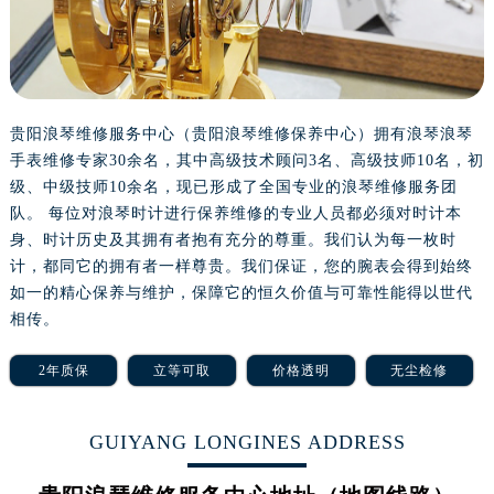
乌鲁木齐市天山区红山路26号时代广场（CCMALL）C座17层17-B（需提前预约）
温州市鹿城区锦绣路1067号置信广场10层1015室（需提前预约）
哈尔滨市道里区友谊西路600号富力中心T2座写字楼29层03室（需提前预约）
大连市中山区人民路15号国际金融大厦7层G室（需提前预约）
贵阳浪琴维修服务中心（贵阳浪琴维修保养中心）拥有浪琴浪琴
佛山市禅城区季华五路57号万科金融中心C座12层1205室（需提前预约）
手表维修专家30余名，其中高级技术顾问3名、高级技师10名，初
东莞市东城街道鸿福东路1号民盈国贸中心T1写字楼9层907室（需提前预约）
级、中级技师10余名，现已形成了全国专业的浪琴维修服务团
无锡市梁溪区人民中路139号恒隆广场写字楼1座11层1104室（需提前预约）
队。 每位对浪琴时计进行保养维修的专业人员都必须对时计本
身、时计历史及其拥有者抱有充分的尊重。我们认为每一枚时
南通市崇川区工农路57号圆融广场写字楼16层1603室（需提前预约）
计，都同它的拥有者一样尊贵。我们保证，您的腕表会得到始终
苏州市苏州工业园区星港街199号苏州中心办公楼C座22层08室（需提前预约）
如一的精心保养与维护，保障它的恒久价值与可靠性能得以世代
武汉市江汉区解放大道686号世界贸易大厦38层09室（需提前预约）
相传。
南宁市青秀区金湖路59号地王大厦12楼1224室（需提前预约）
合肥市蜀山区潜山路111号万象城华润大厦B座12楼03室（需提前预约）
2年质保
立等可取
价格透明
无尘检修
泉州市丰泽区宝洲路729号浦西万达中心写字楼A座7楼709室（需提前预约）
青岛市南区山东路6号华润大厦B座22层04室（需提前预约）
GUIYANG LONGINES ADDRESS
烟台市芝罘区胜利路139号万达金融中心A座907室（需提前预约）
长春市朝阳区西安大路727号中银大厦A座(旺进大厦)18层09室（需提前预约）