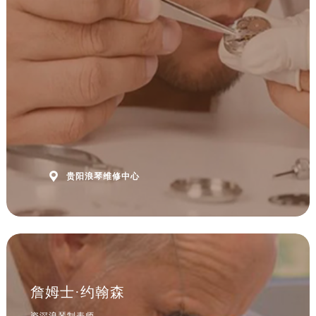
安徽省马鞍山市雨山区湖南西路浪琴售后服务中心（需提前预约）
安徽省宿州市埇桥区人民中路浪琴售后服务中心（需提前预约）
安徽省铜陵市铜官区石城大道浪琴售后服务中心（需提前预约）
安徽省芜湖市镜湖区中山路步行街浪琴售后服务中心（需提前预约）
安徽省宣城市宣州区叠嶂西路浪琴售后服务中心（需提前预约）
福建省龙岩市新罗区九一南路浪琴售后服务中心（需提前预约）
福建省南平市建阳区人民西路浪琴售后服务中心（需提前预约）
福建省宁德市蕉城区天湖东路浪琴售后服务中心（需提前预约）
福建省莆田市城厢区霞林街道荔华东大道浪琴售后服务中心（需提前预约）

贵阳浪琴维修中心
福建省三明市三元区东乾二路浪琴售后服务中心（需提前预约）
福建省漳州市龙文区步港路浪琴售后服务中心（需提前预约）
江苏省常州市新北区龙锦路1590号现代传媒中心5号楼10层1008室浪琴售后服务中心（需提前预约）
江苏省淮安市清江浦区淮海北路浪琴售后服务中心（需提前预约）
江苏省连云港市海州区通灌北路浪琴售后服务中心（需提前预约）
詹姆士·约翰森
江苏省南京市秦淮区中山南路1号南京中心22层22-C1-C3室浪琴售后服务中心（需提前预约）
江苏省宿迁市宿城区西湖路浪琴售后服务中心（需提前预约）
资深浪琴制表师