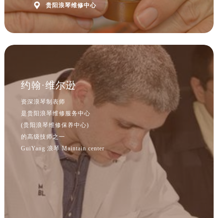

贵阳浪琴维修中心
内蒙古自治区巴彦淖尔市临河区新华街浪琴售后服务中心（需提前预约）
内蒙古自治区包头市青山区幸福路甲3号王府井百货名表维修浪琴售后服务中心（需提前预约）
内蒙古自治区赤峰市红山区哈达街浪琴售后服务中心（需提前预约）
内蒙古自治区鄂尔多斯市东胜区伊金霍洛街浪琴售后服务中心（需提前预约）
内蒙古自治区呼伦贝尔市海拉尔区中央街浪琴售后服务中心（需提前预约）
内蒙古自治区通辽市科尔沁区明仁大街浪琴售后服务中心（需提前预约）
约翰·维尔逊
内蒙古自治区乌海市海勃湾区人民南路浪琴售后服务中心（需提前预约）
资深浪琴制表师
内蒙古自治区乌兰察布市集宁区恩和大街浪琴售后服务中心（需提前预约）
是贵阳浪琴维修服务中心
内蒙古自治区锡林郭勒盟市锡林浩特市光明街与额尔敦路交叉口浪琴售后服务中心（需提前预约）
(贵阳浪琴维修保养中心)
内蒙古自治区兴安盟市乌兰浩特市兴安大街浪琴售后服务中心（需提前预约）
的高级技师之一
山西省大同市平城区迎宾街浪琴售后服务中心（需提前预约）
GuiYang 浪琴 Maintain center
山西省晋城市城区黄华街浪琴售后服务中心（需提前预约）
山西省晋中市榆次区顺城街浪琴售后服务中心（需提前预约）
山西省临汾市尧都区解放路浪琴售后服务中心（需提前预约）
山西省吕梁市离石区永宁中路与建设街交叉口浪琴售后服务中心（需提前预约）
山西省朔州市朔城区怡西路与鄯阳西街交汇处浪琴售后服务中心（需提前预约）