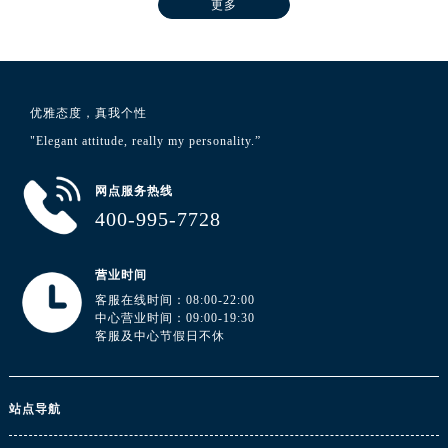
更多
广东省湛江市赤坎区观海北路浪琴售后服务中心（需提前预约）
广东省肇庆市端州区信安大道与砚都大道交汇处浪琴售后服务中心（需提前预约）
广西壮族自治区百色市右江区中山二路浪琴售后服务中心（需提前预约）
广西壮族自治区北海市海城区北京路浪琴售后服务中心（需提前预约）
优雅态度，真我个性
广西壮族自治区崇左市江州区石景林街道友谊大道与丽川路交汇处浪琴售后服务中心（需提前预约）
"Elegant attitude, really my personality.”
广西壮族自治区防城港市港口区金花茶大道浪琴售后服务中心（需提前预约）
网点服务热线
广西壮族自治区贵港市港北区港城街道布山大道与仙衣路交叉口浪琴售后服务中心（需提前预约）
400-995-7728
广西壮族自治区桂林市秀峰区红岭路浪琴售后服务中心（需提前预约）
广西壮族自治区河池市金城江区金城江街道朝阳路浪琴售后服务中心（需提前预约）
营业时间
广西壮族自治区贺州市八步区城东街道灵峰南路浪琴售后服务中心（需提前预约）
客服在线时间：08:00-22:00
广西壮族自治区来宾市兴宾区桂中大道浪琴售后服务中心（需提前预约）
中心营业时间：09:00-19:30
广西壮族自治区柳州市城中区中山中路浪琴售后服务中心（需提前预约）
客服及中心节假日不休
广西壮族自治区钦州市钦南区金海湾东大街浪琴售后服务中心（需提前预约）
广西壮族自治区梧州市万秀区龙湖镇高旺路浪琴售后服务中心（需提前预约）
站点导航
广西壮族自治区玉林市玉州区金玉路浪琴售后服务中心（需提前预约）
海南省儋州市儋州市那大镇兰洋北路浪琴售后服务中心（需提前预约）