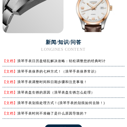
广东省潮州市潮安区新风路与潮汕路交汇处浪琴售后服务中心（需提前预约）
广东省广州市天河区天河路230号万菱汇国际中心A塔7层704室浪琴售后服务中心（需提前预约）
广东省广州市越秀区环市东路371-375号世界贸易中心大厦南塔15层1507室浪琴售后服务中心（需提前预约）
广东省河源市源城区越王大道浪琴售后服务中心（需提前预约）
广东省惠州市惠城区江北文昌一路7号华贸大厦1座30层3005室浪琴售后服务中心（需提前预约）
新闻/知识/问答
广东省江门市蓬江区广场西路浪琴售后服务中心（需提前预约）
LONGINES CONTENT
广东省揭阳市榕城进贤门步行街浪琴售后服务中心（需提前预约）
【文档】
浪琴手表日历盘错乱解决攻略：轻松调整您的经典时计
广东省茂名市电白区水东街道迎宾大道浪琴售后服务中心（需提前预约）
广东省梅州市梅江区金燕大道浪琴售后服务中心（需提前预约）
【文档】
浪琴手表保养的七种方式！（浪琴手表保养常识）
广东省清远市清城区湖西路浪琴售后服务中心（需提前预约）
【文档】
浪琴手表调整时间和日期步骤和注意事项！
广东省汕头市龙湖区长平路浪琴售后服务中心（需提前预约）
【文档】
浪琴表盘生锈的原因（浪琴表盘生锈怎么处理）
广东省汕尾市城区香洲街道园林社区翠园街浪琴售后服务中心（需提前预约）
广东省韶关市武江区芙蓉新区与老城中心交汇处浪琴售后服务中心（需提前预约）
【文档】
浪琴手表划痕处理方式！(浪琴手表的划痕如何去除！)
广东省深圳市罗湖区深南东路5001号华润大厦17层1701室浪琴售后服务中心（需提前预约）
【文档】
浪琴手表时间不准确了是什么原因导致的？
广东省阳江市江城区东风一路浪琴售后服务中心（需提前预约）
广东省云浮市云城区金山路浪琴售后服务中心（需提前预约）