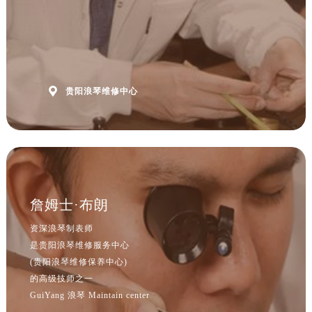
山西省忻州市忻府区和平东街与七一南路交叉口浪琴售后服务中心（需提前预约）
山西省阳泉市郊区平阳东街与新城大道交叉口浪琴售后服务中心（需提前预约）
山西省运城市盐湖区河东街浪琴售后服务中心（需提前预约）
山西省长治市潞州区英雄中路浪琴售后服务中心（需提前预约）

贵阳浪琴维修中心
山西省太原市迎泽区迎泽街道解放路15号亨得利名表维修授权店3楼浪琴售后服务中心（需提前预约）
天津市和平区赤峰道136号天津国际金融中心26层2603室浪琴售后服务中心（需提前预约）
安徽省安庆市迎江区人民路浪琴售后服务中心（需提前预约）
安徽省蚌埠市蚌山区淮河路浪琴售后服务中心（需提前预约）
安徽省亳州市谯城区魏武大道浪琴售后服务中心（需提前预约）
安徽省池州市贵池区长江路浪琴售后服务中心（需提前预约）
詹姆士·布朗
安徽省滁州市琅琊区南谯北路浪琴售后服务中心（需提前预约）
资深浪琴制表师
安徽省阜阳市颍州区颍州北路浪琴售后服务中心（需提前预约）
是贵阳浪琴维修服务中心
安徽省淮北市相山区淮海路浪琴售后服务中心（需提前预约）
(贵阳浪琴维修保养中心)
安徽省淮南市田家庵区国庆中路浪琴售后服务中心（需提前预约）
的高级技师之一
安徽省黄山市屯溪区黄山西路浪琴售后服务中心（需提前预约）
GuiYang 浪琴 Maintain center
安徽省六安市金安区解放中路浪琴售后服务中心（需提前预约）