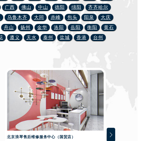
广西
佛山
中山
德阳
绵阳
齐齐哈尔
川
乌鲁木齐
大同
赤峰
包头
阳泉
大庆
舟山
扬州
金华
洛阳
岳阳
衡阳
黄石
花
遵义
天水
泰州
盐城
香港
台州
上
北京浪琴售后维修服务中心（国贸店）