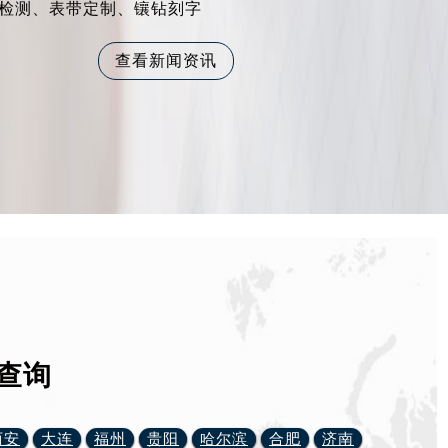
检测、表带定制、镶钻刻字
查看新闻资讯
查询
西安
大连
福州
贵阳
哈尔滨
合肥
济南