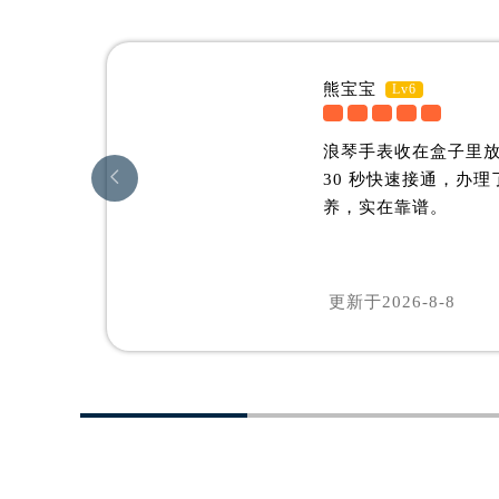
熊宝宝
Lv6
浪琴手表收在盒子里

30 秒快速接通，办
养，实在靠谱。
更新于
2026-8-8