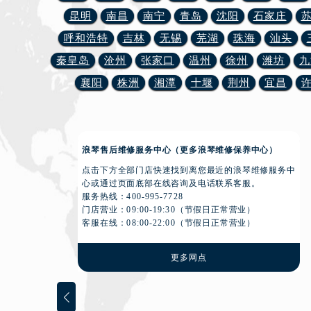
昆明
南昌
南宁
青岛
沈阳
石家庄
呼和浩特
吉林
无锡
芜湖
珠海
汕头
秦皇岛
沧州
张家口
温州
徐州
潍坊
九
襄阳
株洲
湘潭
十堰
荆州
宜昌
浪琴售后维修服务中心（更多浪琴维修保养中心）
点击下方全部门店快速找到离您最近的浪琴维修服务中
心或通过页面底部在线咨询及电话联系客服。
服务热线：
400-995-7728
门店营业：09:00-19:30（节假日正常营业）
客服在线：08:00-22:00（节假日正常营业）
更多网点