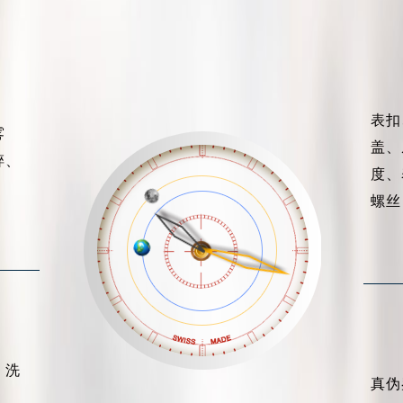
表扣
雾
盖、
碎、
度、
螺丝
、洗
真伪