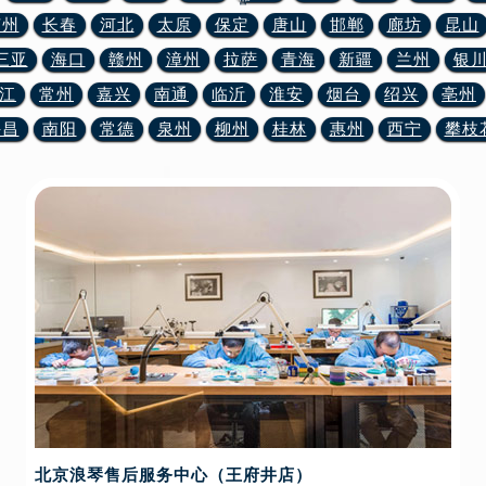
苏州
长春
河北
太原
保定
唐山
邯郸
廊坊
昆山
三亚
海口
赣州
漳州
拉萨
青海
新疆
兰州
银
江
常州
嘉兴
南通
临沂
淮安
烟台
绍兴
亳州
许昌
南阳
常德
泉州
柳州
桂林
惠州
西宁
攀枝
北京浪琴售后服务中心（王府井店）