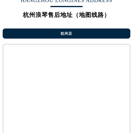
HANGZHOU LONGINES ADDRESS
烟台市芝罘区胜利路139号万达金融中心A座907室（需提前预约）
长春市朝阳区西安大路727号中银大厦A座(旺进大厦)18层09室（需提前预约）
杭州浪琴售后地址（地图线路）
贵阳市南明区都司高架桥路33号亨特国际金融中心14楼14D（需提前预约）
昆明市盘龙区北京路928号同德昆明广场写字楼10层06室（需提前预约）
杭州店
石家庄市长安区中山东路39号勒泰中心写字楼B座13层07室（需提前预约）
西安市碑林区南关正街88号华侨城长安国际中心E座6楼10室（需提前预约）
海口市龙华区金贸东路5号海口华润大厦B座17层1707室（需提前预约）
唐山市路南区新华东道100号万达广场写字楼A座10层1002室（需提前预约）
台州市椒江区东海大道1800号腾达中心东1幢20楼2002室（需提前预约）
内蒙古自治区呼和浩特市玉泉区大学西街70号华润万象城写字楼（鄂尔多斯大厦）23层2326室（需提前预约）
甘肃省兰州市七里河区西津西路16号兰州中心写字楼21层2102室（需提前预约）
重庆市解放碑渝中区民权路28号英利国际金融中心写字楼20层01室（需提前预约）
黑龙江省大庆市萨尔图区会战大街浪琴售后服务中心（需提前预约）
黑龙江省鹤岗市向阳区红军路浪琴售后服务中心（需提前预约）
黑龙江省黑河市爱辉区中央街浪琴售后服务中心（需提前预约）
黑龙江省鸡西市鸡冠区红军路浪琴售后服务中心（需提前预约）