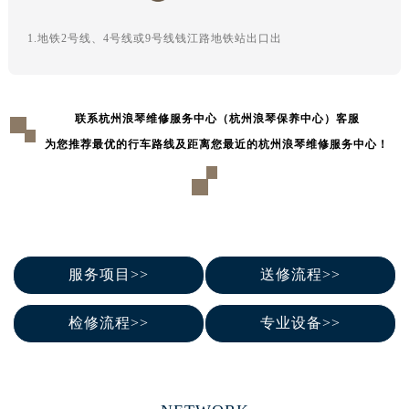
辽宁省鞍山市铁东区站前街浪琴售后服务中心（需提前预约）
辽宁省本溪市平山区胜利路浪琴售后服务中心（需提前预约）
1.地铁2号线、4号线或9号线钱江路地铁站出口出
辽宁省朝阳市双塔区新华路浪琴售后服务中心（需提前预约）
辽宁省丹东市振兴区七经街浪琴售后服务中心（需提前预约）
辽宁省抚顺市新抚区东一路浪琴售后服务中心（需提前预约）
联系杭州浪琴维修服务中心（杭州浪琴保养中心）客服
辽宁省阜新市海州区解放大街浪琴售后服务中心（需提前预约）
为您推荐最优的行车路线及距离您最近的杭州浪琴维修服务中心！
辽宁省葫芦岛市连山区中央路浪琴售后服务中心（需提前预约）
辽宁省锦州市古塔区中央大街浪琴售后服务中心（需提前预约）
辽宁省辽阳市白塔区新运大街浪琴售后服务中心（需提前预约）
辽宁省盘锦市兴隆台区石油大街浪琴售后服务中心（需提前预约）
辽宁省铁岭市银州区南马路浪琴售后服务中心（需提前预约）
服务项目>>
送修流程>>
辽宁省营口市站前区市府路与渤海大街交叉口浪琴售后服务中心（需提前预约）
辽宁省沈阳市沈河区中街路137号亨得利名表维修授权店1楼浪琴售后服务中心（需提前预约）
检修流程>>
专业设备>>
辽宁省沈阳市沈河区中街路83号亨得利名表维修授权店1楼浪琴售后服务中心（需提前预约）
北京市朝阳区建国门外大街甲6号华熙国际中心D座11层1102室浪琴售后服务中心（需提前预约）
北京市东城区东长安街1号王府井东方广场W3座6层602室浪琴售后服务中心（需提前预约）