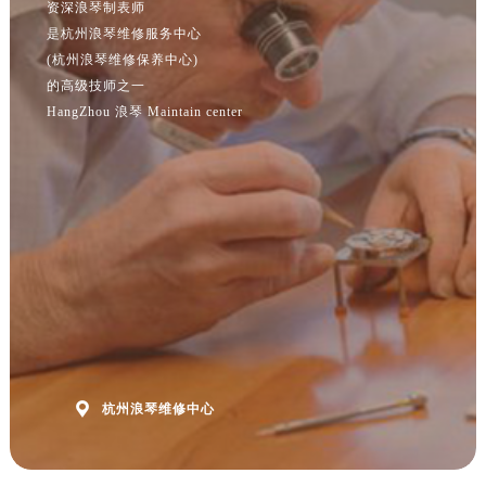
资深浪琴制表师
福建省福州市鼓楼区五四路128-1号恒力城写字楼15层03室浪琴售后服务中心（需提前预约）
是杭州浪琴维修服务中心
福建省厦门市思明区湖滨东路95号万象城华润大厦B座11层1104室浪琴售后服务中心（需提前预约）
(杭州浪琴维修保养中心)
广东省潮州市潮安区新风路与潮汕路交汇处浪琴售后服务中心（需提前预约）
的高级技师之一
广东省广州市天河区天河路230号万菱汇国际中心A塔7层704室浪琴售后服务中心（需提前预约）
HangZhou 浪琴 Maintain center
广东省广州市越秀区环市东路371-375号世界贸易中心大厦南塔15层1507室浪琴售后服务中心（需提前预约）
广东省河源市源城区越王大道浪琴售后服务中心（需提前预约）
广东省惠州市惠城区江北文昌一路7号华贸大厦1座30层3005室浪琴售后服务中心（需提前预约）
广东省江门市蓬江区广场西路浪琴售后服务中心（需提前预约）
广东省揭阳市榕城进贤门步行街浪琴售后服务中心（需提前预约）
广东省茂名市电白区水东街道迎宾大道浪琴售后服务中心（需提前预约）
广东省梅州市梅江区金燕大道浪琴售后服务中心（需提前预约）
广东省清远市清城区湖西路浪琴售后服务中心（需提前预约）
广东省汕头市龙湖区长平路浪琴售后服务中心（需提前预约）
广东省汕尾市城区香洲街道园林社区翠园街浪琴售后服务中心（需提前预约）

杭州浪琴维修中心
广东省韶关市武江区芙蓉新区与老城中心交汇处浪琴售后服务中心（需提前预约）
广东省深圳市罗湖区深南东路5001号华润大厦17层1701室浪琴售后服务中心（需提前预约）