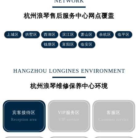
NETWORK
河北省保定市竞秀区朝阳北大街北国先天下浪琴售后服务中心（需提前预约）
内蒙古自治区阿拉善盟市左旗土尔扈特大街浪琴售后服务中心（需提前预约）
杭州浪琴售后服务中心网点覆盖
内蒙古自治区巴彦淖尔市临河区新华街浪琴售后服务中心（需提前预约）
内蒙古自治区包头市青山区幸福路甲3号王府井百货名表维修浪琴售后服务中心（需提前预约）
上城区
拱墅区
西湖区
滨江区
萧山区
余杭区
临平区
内蒙古自治区赤峰市红山区哈达街浪琴售后服务中心（需提前预约）
钱塘区
富阳区
临安区
内蒙古自治区鄂尔多斯市东胜区伊金霍洛街浪琴售后服务中心（需提前预约）
内蒙古自治区呼伦贝尔市海拉尔区中央街浪琴售后服务中心（需提前预约）
内蒙古自治区通辽市科尔沁区明仁大街浪琴售后服务中心（需提前预约）
HANGZHOU LONGINES ENVIRONMENT
内蒙古自治区乌海市海勃湾区人民南路浪琴售后服务中心（需提前预约）
内蒙古自治区乌兰察布市集宁区恩和大街浪琴售后服务中心（需提前预约）
杭州浪琴维修保养中心环境
内蒙古自治区锡林郭勒盟市锡林浩特市光明街与额尔敦路交叉口浪琴售后服务中心（需提前预约）
内蒙古自治区兴安盟市乌兰浩特市兴安大街浪琴售后服务中心（需提前预约）
山西省大同市平城区迎宾街浪琴售后服务中心（需提前预约）
宾客接待区
VIP服务区
客服区
山西省晋城市城区黄华街浪琴售后服务中心（需提前预约）
Reception area
VIP service
Customer service
山西省晋中市榆次区顺城街浪琴售后服务中心（需提前预约）
山西省临汾市尧都区解放路浪琴售后服务中心（需提前预约）