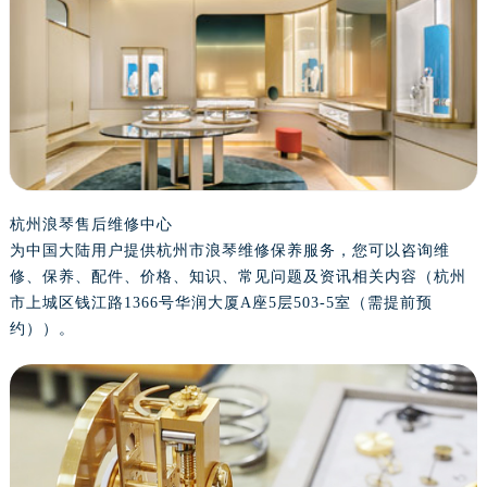
金华市金东区东市南街777号金华万达广场写字楼4号楼22层2209室（需提前预约）
绍兴市越城区胜利东路379号世茂天际中心写字楼8层805室（需提前预约）
嘉兴市南湖区广益路705号嘉兴世界贸易中心写字楼A座13层1304室（需提前预约）
南昌市红谷滩新区红谷中大道998号绿地双子塔（中央广场）A1座办公楼14层07室（需提前预约）
济南市历下区经十路11111号华润中心写字楼（万象城）15层1508室（需提前预约）
广州市天河区天河路230号万菱汇国际中心写字楼A塔7层704室（需提前预约）
广州市越秀区环市东路371-375号世界贸易中心大厦南塔写字楼15层07室（需提前预约）
深圳市罗湖区深南东路5001号华润大厦写字楼17层1701室（需提前预约）
杭州浪琴售后维修中心
为中国大陆用户提供杭州市浪琴维修保养服务，您可以咨询维
惠州市惠城区江北文昌一路7号华贸大厦写字楼1座30层05室（需提前预约）
修、保养、配件、价格、知识、常见问题及资讯相关内容（杭州
厦门市思明区湖滨东路95号华润大厦写字楼B座11层1104室（需提前预约）
市上城区钱江路1366号华润大厦A座5层503-5室（需提前预
福州市鼓楼区五四路128-1号恒力城写字楼15层03室（需提前预约）
约））。
成都市锦江区人民东路6号SAC东原中心写字楼24层2406B室（需提前预约）
重庆市江北区观音桥步行街2号融恒时代广场写字楼9层902室（需提前预约）
长沙市芙蓉区定王台街道建湘路393号世茂环球金融中心写字楼（芙蓉广场）10层13室（需提前预约）
郑州市二七区铭功路10号华润大厦写字楼29层2905室（需提前预约）
太原市迎泽区解放路15号亨得利名表服务中心（品牌授权店）3层整层（需提前预约）