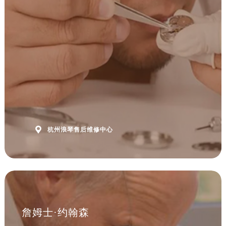
浙江省杭州市上城区钱江路1366号华润大厦A座5层503-5室浪琴售后服务中心（需提前预约）
浙江省湖州市吴兴区劳动路浪琴售后服务中心（需提前预约）
浙江省嘉兴市南湖区广益路705号嘉兴世界贸易中心A座13层1304室浪琴售后服务中心（需提前预约）
浙江省金华市金东区东市南街777号金华万达广场4号楼22楼2209室浪琴售后服务中心（需提前预约）
浙江省丽水市莲都区解放街浪琴售后服务中心（需提前预约）
浙江省宁波市江北区大闸南路500号来福士广场办公楼20层2009室浪琴售后服务中心（需提前预约）
浙江省衢州市柯城区上街浪琴售后服务中心（需提前预约）
浙江省绍兴市越城区胜利东路379号世茂天际中心写字楼8层805室浪琴售后服务中心（需提前预约）
浙江省舟山市定海区解放东路浪琴售后服务中心（需提前预约）

杭州浪琴售后维修中心
澳门特别行政区大堂区议事亭前地（新马路）浪琴售后服务中心（需提前预约）
澳门特别行政区风顺堂区南湾大马路浪琴售后服务中心（需提前预约）
澳门特别行政区花地玛堂区关闸广场浪琴售后服务中心（需提前预约）
澳门特别行政区花王堂区大三巴商圈浪琴售后服务中心（需提前预约）
澳门特别行政区嘉模堂区官也街浪琴售后服务中心（需提前预约）
澳门省路氹城市金光大道浪琴售后服务中心（需提前预约）
詹姆士·约翰森
澳门特别行政区望德堂区塔石广场浪琴售后服务中心（需提前预约）