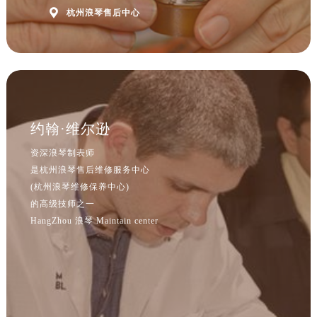
江苏省南京市秦淮区中山南路1号南京中心22层22-C1-C3室浪琴售后服务中心（需提前预约）

杭州浪琴售后中心
江苏省宿迁市宿城区西湖路浪琴售后服务中心（需提前预约）
江苏省泰州市海陵区永定东路399号置地商务中心东塔（华润万象城）17层1706室浪琴售后服务中心（需提前预约）
江苏省徐州市鼓楼区淮海东路29号苏宁广场IFC国际金融中心35层3508室浪琴售后服务中心（需提前预约）
江苏省盐城市盐都区世纪大道5号盐城金融城写字楼1号楼16层1604室浪琴售后服务中心（需提前预约）
江苏省扬州市邗江区国展路29号星耀天地写字楼1号楼18层1803室浪琴售后服务中心（需提前预约）
江苏省镇江市京口区中山东路浪琴售后服务中心（需提前预约）
约翰·维尔逊
江西省抚州市临川区赣东大道浪琴售后服务中心（需提前预约）
资深浪琴制表师
江西省赣州市章贡区文清路浪琴售后服务中心（需提前预约）
是杭州浪琴售后维修服务中心
江西省吉安市吉州区井冈山大道浪琴售后服务中心（需提前预约）
(杭州浪琴维修保养中心)
的高级技师之一
江西省景德镇市珠山区珠山中路浪琴售后服务中心（需提前预约）
HangZhou 浪琴 Maintain center
江西省九江市浔阳区浔阳路浪琴售后服务中心（需提前预约）
江西省南昌市红谷滩新区红谷中大道998号绿地双子塔（中央广场）A1座办公楼14层1407室浪琴售后服务中心（需提前预约）
江西省萍乡市安源区萍安北大道与康庄路交叉口浪琴售后服务中心（需提前预约）
江西省上饶市信州区滨江西路浪琴售后服务中心（需提前预约）
江西省新余市渝水区北湖西路浪琴售后服务中心（需提前预约）