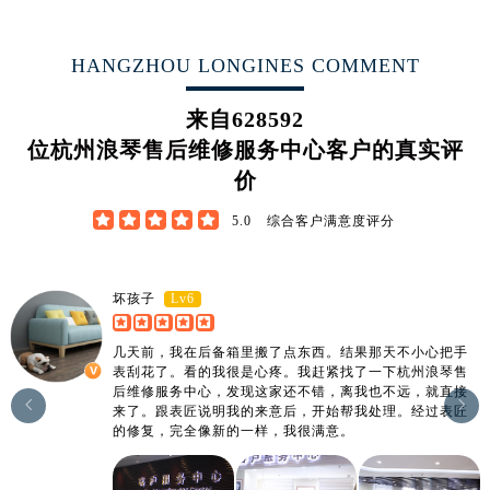
广东省阳江市江城区东风一路浪琴售后服务中心（需提前预约）
广东省云浮市云城区金山路浪琴售后服务中心（需提前预约）
HANGZHOU LONGINES COMMENT
广东省湛江市赤坎区观海北路浪琴售后服务中心（需提前预约）
广东省肇庆市端州区信安大道与砚都大道交汇处浪琴售后服务中心（需提前预约）
来自
628592
广西壮族自治区百色市右江区中山二路浪琴售后服务中心（需提前预约）
位杭州浪琴售后维修服务中心客户的真实评
广西壮族自治区北海市海城区北京路浪琴售后服务中心（需提前预约）
价
广西壮族自治区崇左市江州区石景林街道友谊大道与丽川路交汇处浪琴售后服务中心（需提前预约）





5.0
综合客户满意度评分
广西壮族自治区防城港市港口区金花茶大道浪琴售后服务中心（需提前预约）
广西壮族自治区贵港市港北区港城街道布山大道与仙衣路交叉口浪琴售后服务中心（需提前预约）
广西壮族自治区桂林市秀峰区红岭路浪琴售后服务中心（需提前预约）
Lv6
坏孩子
广西壮族自治区河池市金城江区金城江街道朝阳路浪琴售后服务中心（需提前预约）
广西壮族自治区贺州市八步区城东街道灵峰南路浪琴售后服务中心（需提前预约）
几天前，我在后备箱里搬了点东西。结果那天不小心把手
表刮花了。看的我很是心疼。我赶紧找了一下杭州浪琴售
广西壮族自治区来宾市兴宾区桂中大道浪琴售后服务中心（需提前预约）
后维修服务中心，发现这家还不错，离我也不远，就直接


广西壮族自治区柳州市城中区中山中路浪琴售后服务中心（需提前预约）
来了。跟表匠说明我的来意后，开始帮我处理。经过表匠
的修复，完全像新的一样，我很满意。
广西壮族自治区钦州市钦南区金海湾东大街浪琴售后服务中心（需提前预约）
广西壮族自治区梧州市万秀区龙湖镇高旺路浪琴售后服务中心（需提前预约）