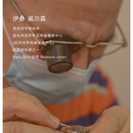
安徽省黄山市屯溪区黄山西路浪琴售后服务中心（需提前预约）
安徽省六安市金安区解放中路浪琴售后服务中心（需提前预约）
伊桑·威尔森
安徽省马鞍山市雨山区湖南西路浪琴售后服务中心（需提前预约）
安徽省宿州市埇桥区人民中路浪琴售后服务中心（需提前预约）
资深浪琴制表师
安徽省铜陵市铜官区石城大道浪琴售后服务中心（需提前预约）
是杭州浪琴售后维修服务中心
(杭州浪琴维修保养中心)
安徽省芜湖市镜湖区中山路步行街浪琴售后服务中心（需提前预约）
的高级技师之一
安徽省宣城市宣州区叠嶂西路浪琴售后服务中心（需提前预约）
HangZhou 浪琴 Maintain center
福建省龙岩市新罗区九一南路浪琴售后服务中心（需提前预约）
福建省南平市建阳区人民西路浪琴售后服务中心（需提前预约）
福建省宁德市蕉城区天湖东路浪琴售后服务中心（需提前预约）
福建省莆田市城厢区霞林街道荔华东大道浪琴售后服务中心（需提前预约）
福建省三明市三元区东乾二路浪琴售后服务中心（需提前预约）
福建省漳州市龙文区步港路浪琴售后服务中心（需提前预约）
江苏省常州市新北区龙锦路1590号现代传媒中心5号楼10层1008室浪琴售后服务中心（需提前预约）
江苏省淮安市清江浦区淮海北路浪琴售后服务中心（需提前预约）
江苏省连云港市海州区通灌北路浪琴售后服务中心（需提前预约）