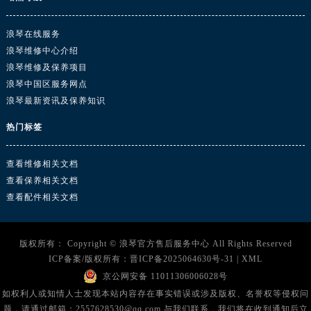
湖南省湘潭市雨湖区莲城大道浪琴售后服务中心（需提前预约）
湖南省益阳市赫山区桃花仑路浪琴售后服务中心（需提前预约）
浪琴在线服务
湖南省永州市冷水滩区永州大道与中兴路交叉口浪琴售后服务中心（需提前预约）
浪琴维修中心介绍
湖南省岳阳市岳阳楼区东茅岭路浪琴售后服务中心（需提前预约）
浪琴维修及保养项目
湖南省张家界市永定区解放路浪琴售后服务中心（需提前预约）
浪琴中国区服务网点
浪琴最新资讯及保养知识
湖南省长沙市芙蓉区建湘路393号世茂环球金融中心写字楼10层1013室浪琴售后服务中心（需提前预约）
湖南省株洲市芦淞区建设南路浪琴售后服务中心（需提前预约）
热门标签
甘肃省白银市白银区北京路浪琴售后服务中心（需提前预约）
甘肃省定西市安定区解放路浪琴售后服务中心（需提前预约）
查看维修相关文档
甘肃省敦煌市沙州镇阳关中路浪琴售后服务中心（需提前预约）
查看保养相关文档
查看配件相关文档
甘肃省合作市人民街浪琴售后服务中心（需提前预约）
甘肃省嘉峪关市雄关区新华中路浪琴售后服务中心（需提前预约）
甘肃省金昌市金川区北京路浪琴售后服务中心（需提前预约）
版权所有：
Copyright ©
浪琴官方售后服务中心
All Rights Reserved
甘肃省酒泉市肃州区西大街浪琴售后服务中心（需提前预约）
ICP备案/版权所有：
晋ICP备2025064630号-31
|
XML
京公网安备 11011306006028号
甘肃省临夏市城南街道团结路浪琴售后服务中心（需提前预约）
如权利人或知情人士发现本站内容存在事实错误或涉及版权、名誉权等侵权问
甘肃省陇南市武都区人民路浪琴售后服务中心（需提前预约）
题，请通过邮箱：2557628530@qq.com 与我们联系，我们将在收到通知后立