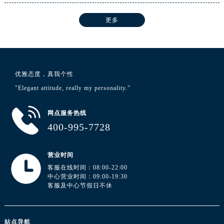
湖北省黄冈市黄州区赤壁大道浪琴售后服务中心（需提前预约）
湖北省黄石市黄石港区武汉路浪琴售后服务中心（需提前预约）
更多
湖北省荆门市东宝中天街步行街浪琴售后服务中心（需提前预约）
湖北省荆州市荆州区荆中路浪琴售后服务中心（需提前预约）
湖北省十堰市茅箭区人民北路浪琴售后服务中心（需提前预约）
湖北省随州市曾都区青年路浪琴售后服务中心（需提前预约）
优雅态度，真我个性
湖北省咸宁市咸安区长安大道浪琴售后服务中心（需提前预约）
"Elegant attitude, really my personality.”
湖北省襄阳市樊城区长虹路与人民路交叉口浪琴售后服务中心（需提前预约）
网点服务热线
湖北省孝感市孝南区复兴大道浪琴售后服务中心（需提前预约）
400-995-7728
湖北省宜昌市西陵区夷陵大道与港窑路浪琴售后服务中心（需提前预约）
湖南省常德市武陵区人民路浪琴售后服务中心（需提前预约）
营业时间
湖南省郴州市北湖区国庆北路浪琴售后服务中心（需提前预约）
客服在线时间：08:00-22:00
湖南省衡阳市雁峰区解放路浪琴售后服务中心（需提前预约）
中心营业时间：09:00-19:30
客服及中心节假日不休
湖南省怀化市鹤城区迎丰中路浪琴售后服务中心（需提前预约）
湖南省娄底市娄星区长青街浪琴售后服务中心（需提前预约）
湖南省邵阳市双清区东风路浪琴售后服务中心（需提前预约）
站点导航