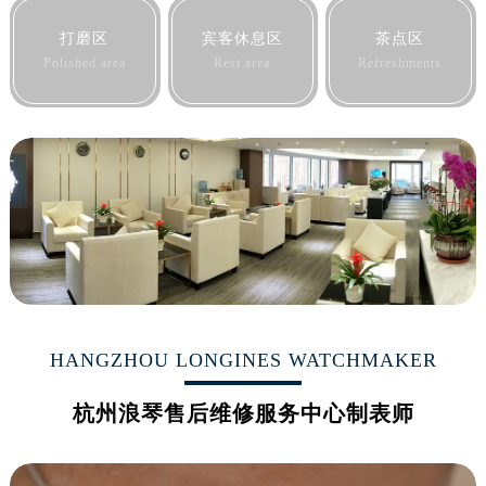
山西省吕梁市离石区永宁中路与建设街交叉口浪琴售后服务中心（需提前预约）
打磨区
宾客休息区
茶点区
山西省朔州市朔城区怡西路与鄯阳西街交汇处浪琴售后服务中心（需提前预约）
Polished area
Rest area
Refreshments
山西省忻州市忻府区和平东街与七一南路交叉口浪琴售后服务中心（需提前预约）
山西省阳泉市郊区平阳东街与新城大道交叉口浪琴售后服务中心（需提前预约）
山西省运城市盐湖区河东街浪琴售后服务中心（需提前预约）
山西省长治市潞州区英雄中路浪琴售后服务中心（需提前预约）
山西省太原市迎泽区迎泽街道解放路15号亨得利名表维修授权店3楼浪琴售后服务中心（需提前预约）
天津市和平区赤峰道136号天津国际金融中心26层2603室浪琴售后服务中心（需提前预约）
安徽省安庆市迎江区人民路浪琴售后服务中心（需提前预约）
安徽省蚌埠市蚌山区淮河路浪琴售后服务中心（需提前预约）
安徽省亳州市谯城区魏武大道浪琴售后服务中心（需提前预约）
安徽省池州市贵池区长江路浪琴售后服务中心（需提前预约）
HANGZHOU LONGINES WATCHMAKER
安徽省滁州市琅琊区南谯北路浪琴售后服务中心（需提前预约）
安徽省阜阳市颍州区颍州北路浪琴售后服务中心（需提前预约）
杭州浪琴售后维修服务中心制表师
安徽省淮北市相山区淮海路浪琴售后服务中心（需提前预约）
安徽省淮南市田家庵区国庆中路浪琴售后服务中心（需提前预约）