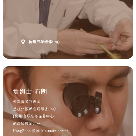
江西省宜春市袁州区中山中路浪琴售后服务中心（需提前预约）
江西省鹰潭市月湖区胜利东路浪琴售后服务中心（需提前预约）
山东省德州市德城区东风中路浪琴售后服务中心（需提前预约）
山东省东营市东营区济南路浪琴售后服务中心（需提前预约）
山东省济南市历下区经十路11111号华润中心写字楼（万象城）15层1508室浪琴售后服务中心（需提前预约）

杭州浪琴维修中心
山东省济宁市任城区太白楼路浪琴售后服务中心（需提前预约）
山东省莱芜市文化南路8号银座商城名表维修一楼名表维修浪琴售后服务中心（需提前预约）
山东省临沂市兰山区解放路浪琴售后服务中心（需提前预约）
山东省日照市东港区烟台路浪琴售后服务中心（需提前预约）
山东省泰安市泰山区财源街道泰山大街浪琴售后服务中心（需提前预约）
山东省威海市环翠区新威海路89号振华商厦一楼名表维修浪琴售后服务中心（需提前预约）
詹姆士·布朗
山东省潍坊市奎文区东风东街浪琴售后服务中心（需提前预约）
资深浪琴制表师
山东省枣庄市滕州市北辛路与善国路交叉口浪琴售后服务中心（需提前预约）
是杭州浪琴售后服务中心
山东省淄博市张店区金晶大道浪琴售后服务中心（需提前预约）
(杭州浪琴维修保养中心)
上海市黄浦区南京东路299号宏伊国际广场写字楼8层806室浪琴售后服务中心（需提前预约）
的高级技师之一
上海市徐汇区虹桥路3号港汇中心2座37层3705室浪琴售后服务中心（需提前预约）
HangZhou 浪琴 Maintain center