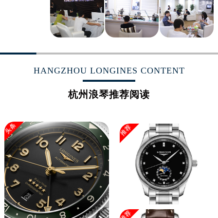
广西壮族自治区玉林市玉州区金玉路浪琴售后服务中心（需提前预约）
海南省儋州市儋州市那大镇兰洋北路浪琴售后服务中心（需提前预约）
海南省东方市八所镇解放西路浪琴售后服务中心（需提前预约）
海南省琼海市嘉积镇东风路浪琴售后服务中心（需提前预约）
海南省三沙市西沙区西沙群岛永兴岛北京路浪琴售后服务中心（需提前预约）
HANGZHOU LONGINES CONTENT
海南省三亚市吉阳区迎宾路浪琴售后服务中心（需提前预约）
海南省万宁市万城镇解放路浪琴售后服务中心（需提前预约）
杭州浪琴推荐阅读
海南省文昌市文城镇教育东路浪琴售后服务中心（需提前预约）
海南省五指山市通什镇三月三大道浪琴售后服务中心（需提前预约）
头条
香港特别行政区尖沙咀区油尖旺区广东道浪琴售后服务中心（需提前预约）
推荐
香港特别行政区金钟区中西区金钟道浪琴售后服务中心（需提前预约）
香港特别行政区九龙区油尖旺区弥敦道浪琴售后服务中心（需提前预约）
香港特别行政区铜锣湾区湾仔区轩尼诗道浪琴售后服务中心（需提前预约）
河南省安阳市文峰区解放大道浪琴售后服务中心（需提前预约）
河南省鹤壁市淇滨区九州路浪琴售后服务中心（需提前预约）
河南省济源市沁园街道济水大道浪琴售后服务中心（需提前预约）
推荐