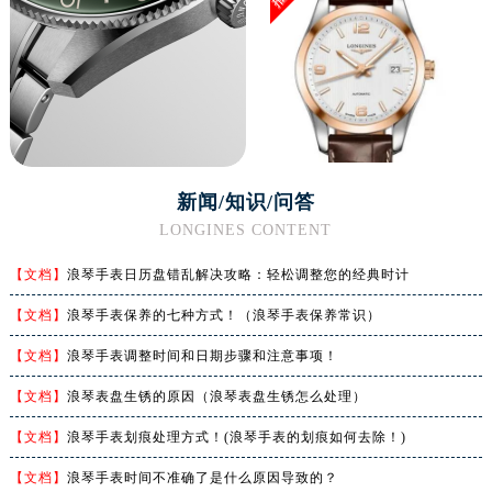
河南省焦作市解放区解放路浪琴售后服务中心（需提前预约）
河南省开封市鼓楼区中山路浪琴售后服务中心（需提前预约）
河南省洛阳市西工区中州中路与解放路交叉口浪琴售后服务中心（需提前预约）
河南省漯河市源汇区交通路浪琴售后服务中心（需提前预约）
河南省南阳市宛城区范蠡东路与南都路交叉口浪琴售后服务中心（需提前预约）
河南省平顶山市卫东区建设路浪琴售后服务中心（需提前预约）
河南省濮阳市大华龙区开州路绿城路交叉口浪琴售后服务中心（需提前预约）
新闻/知识/问答
河南省三门峡市湖滨区和平路浪琴售后服务中心（需提前预约）
LONGINES CONTENT
河南省商丘市梁园区神火大道浪琴售后服务中心（需提前预约）
【文档】
浪琴手表日历盘错乱解决攻略：轻松调整您的经典时计
河南省新乡市红旗区人民路浪琴售后服务中心（需提前预约）
【文档】
浪琴手表保养的七种方式！（浪琴手表保养常识）
河南省信阳市浉河区东方红大道浪琴售后服务中心（需提前预约）
河南省许昌市魏都区建安大道与八龙路交叉口浪琴售后服务中心（需提前预约）
【文档】
浪琴手表调整时间和日期步骤和注意事项！
河南省郑州市二七区民主路10号华润大厦29层2905室浪琴售后服务中心（需提前预约）
【文档】
浪琴表盘生锈的原因（浪琴表盘生锈怎么处理）
河南省周口市川汇区七一路浪琴售后服务中心（需提前预约）
【文档】
浪琴手表划痕处理方式！(浪琴手表的划痕如何去除！)
河南省驻马店市驿城区乐山大道与置地大道交叉口浪琴售后服务中心（需提前预约）
湖北省鄂州市鄂城区文星大道浪琴售后服务中心（需提前预约）
【文档】
浪琴手表时间不准确了是什么原因导致的？