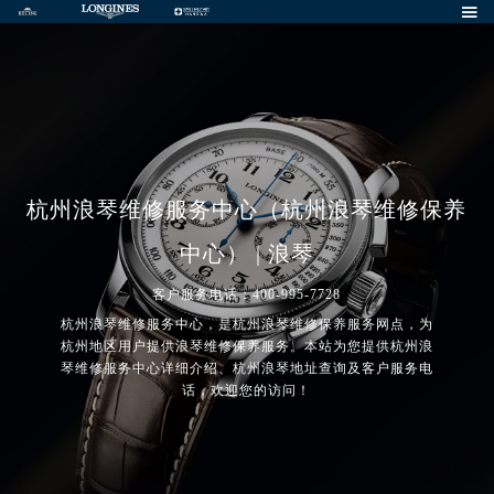

杭州浪琴维修服务中心（杭州浪琴维修保养
中心） | 浪琴
客户服务电话：400-995-7728
杭州浪琴维修服务中心，是杭州浪琴维修保养服务网点，为
杭州地区用户提供浪琴维修保养服务。本站为您提供杭州浪
琴维修服务中心详细介绍、杭州浪琴地址查询及客户服务电
话，欢迎您的访问！
2026年7月浪琴中国区售后服务网络优化升级公告