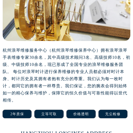
沈阳市沈河区中街路137号亨得利名表服务中心（品牌授权店）1层整层（需提前预约）
沈阳市沈河区中街路83号亨得利名表服务中心（品牌授权店）1层整层（需提前预约）
乌鲁木齐市天山区红山路26号时代广场（CCMALL）C座17层17-B（需提前预约）
温州市鹿城区锦绣路1067号置信广场10层1015室（需提前预约）
哈尔滨市道里区友谊西路600号富力中心T2座写字楼29层03室（需提前预约）
大连市中山区人民路15号国际金融大厦7层G室（需提前预约）
杭州浪琴维修服务中心（杭州浪琴维修保养中心）拥有浪琴浪琴
佛山市禅城区季华五路57号万科金融中心C座12层1205室（需提前预约）
手表维修专家30余名，其中高级技术顾问3名、高级技师10名，初
东莞市东城街道鸿福东路1号民盈国贸中心T1写字楼9层907室（需提前预约）
级、中级技师10余名，现已形成了全国专业的浪琴维修服务团
无锡市梁溪区人民中路139号恒隆广场写字楼1座11层1104室（需提前预约）
队。 每位对浪琴时计进行保养维修的专业人员都必须对时计本
南通市崇川区工农路57号圆融广场写字楼16层1603室（需提前预约）
身、时计历史及其拥有者抱有充分的尊重。我们认为每一枚时
苏州市苏州工业园区星港街199号苏州中心办公楼C座22层08室（需提前预约）
计，都同它的拥有者一样尊贵。我们保证，您的腕表会得到始终
如一的精心保养与维护，保障它的恒久价值与可靠性能得以世代
武汉市江汉区解放大道686号世界贸易大厦38层09室（需提前预约）
相传。
南宁市青秀区金湖路59号地王大厦12楼1224室（需提前预约）
合肥市蜀山区潜山路111号万象城华润大厦B座12楼03室（需提前预约）
2年质保
立等可取
价格透明
无尘检修
泉州市丰泽区宝洲路729号浦西万达中心写字楼A座7楼709室（需提前预约）
青岛市南区山东路6号华润大厦B座22层04室（需提前预约）