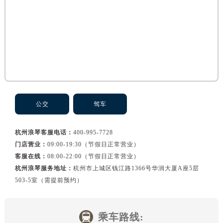
黑龙江省佳木斯市向阳区长安路浪琴售后服务中心（需提前预约）
黑龙江省牡丹江市东安区太平路浪琴售后服务中心（需提前预约）
黑龙江省七台河市桃山区大同街浪琴售后服务中心（需提前预约）
黑龙江省齐齐哈尔市龙沙区龙华路浪琴售后服务中心（需提前预约）
黑龙江省双鸭山市尖山区新兴大街浪琴售后服务中心（需提前预约）
黑龙江省绥化市北林区新华街与康庄路交叉口浪琴售后服务中心（需提前预约）
黑龙江省伊春市伊美区通河路浪琴售后服务中心（需提前预约）
吉林省白城市洮北区明仁南街浪琴售后服务中心（需提前预约）
公交
驾车
吉林省白山市浑江区浑江大街浪琴售后服务中心（需提前预约）
吉林省吉林市船营区河南街浪琴售后服务中心（需提前预约）
杭州浪琴客服电话：
400-995-7728
吉林省辽源市龙山区人民大街浪琴售后服务中心（需提前预约）
门店营业：
09:00-19:30（节假日正常营业）
客服在线：
08:00-22:00（节假日正常营业）
吉林省梅河口市新华街道梅河大街浪琴售后服务中心（需提前预约）
杭州浪琴服务地址：
杭州市上城区钱江路1366号华润大厦A座5层
吉林省四平市铁东区紫气大路与南九经街交汇处浪琴售后服务中心（需提前预约）
503-5室（需提前预约）
吉林省松原市宁江区五环大街浪琴售后服务中心（需提前预约）
吉林省通化市东昌区环通乡江南大街浪琴售后服务中心（需提前预约）
吉林省延边市延吉市解放路浪琴售后服务中心（需提前预约）
乘车路线: