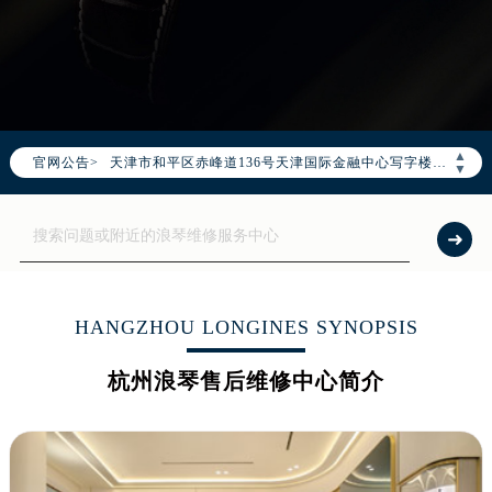
2026年7月浪琴全国官方售后客户服务热线：400-995-7728
浪琴官方全国统一服务热线400-995-7728，服务覆盖中国大陆、香港、澳门、台湾全部区域（非大陆需加拨“+86”）
2026年7月浪琴售后服务中心最新网点地址：
北京市东城区东长安街1号东方广场写字楼W3座6层602室（需提前预约）
北京市朝阳区建国门外大街甲6号华熙国际中心写字楼D座11层1102室（需提前预约）
▲
官网公告>
天津市和平区赤峰道136号天津国际金融中心写字楼26层2603室（需提前预约）
▼
上海市徐汇区虹桥路3号港汇中心写字楼2座37层3705室（需提前预约）
上海市黄浦区南京东路299号宏伊国际广场写字楼8层806室（需提前预约）
南京市秦淮区中山南路1号（新街口）南京中心写字楼22层C1-1室（需提前预约）
常州市新北区龙锦路1590号现代传媒中心写字楼5号楼10层1008室（需提前预约）
徐州市鼓楼区淮海东路29号苏宁广场IFC国际金融中心写字楼35层3508室（需提前预约）
HANGZHOU LONGINES SYNOPSIS
扬州市邗江区国展路29号星耀天地写字楼1号楼18层1803室（需提前预约）
杭州浪琴售后维修中心简介
盐城市盐都区世纪大道5号盐城金融城写字楼1号楼16层1604室（需提前预约）
泰州市海陵区永定东路399号置地商务中心东塔写字楼（华润万象城）17层1706室（需提前预约）
宁波市江北区大闸南路500号来福士广场办公楼20层2009室（需提前预约）
杭州市上城区钱江路1366号华润大厦写字楼A座5层503-5室（需提前预约）