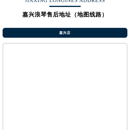
JIAXING LONGINES ADDRESS
烟台市芝罘区胜利路139号万达金融中心A座907室（需提前预约）
长春市朝阳区西安大路727号中银大厦A座(旺进大厦)18层09室（需提前预约）
嘉兴浪琴售后地址（地图线路）
贵阳市南明区都司高架桥路33号亨特国际金融中心14楼14D（需提前预约）
昆明市盘龙区北京路928号同德昆明广场写字楼10层06室（需提前预约）
嘉兴店
石家庄市长安区中山东路39号勒泰中心写字楼B座13层07室（需提前预约）
西安市碑林区南关正街88号华侨城长安国际中心E座6楼10室（需提前预约）
海口市龙华区金贸东路5号海口华润大厦B座17层1707室（需提前预约）
唐山市路南区新华东道100号万达广场写字楼A座10层1002室（需提前预约）
台州市椒江区东海大道1800号腾达中心东1幢20楼2002室（需提前预约）
内蒙古自治区呼和浩特市玉泉区大学西街70号华润万象城写字楼（鄂尔多斯大厦）23层2326室（需提前预约）
甘肃省兰州市七里河区西津西路16号兰州中心写字楼21层2102室（需提前预约）
重庆市解放碑渝中区民权路28号英利国际金融中心写字楼20层01室（需提前预约）
黑龙江省大庆市萨尔图区会战大街浪琴售后服务中心（需提前预约）
黑龙江省鹤岗市向阳区红军路浪琴售后服务中心（需提前预约）
黑龙江省黑河市爱辉区中央街浪琴售后服务中心（需提前预约）
黑龙江省鸡西市鸡冠区红军路浪琴售后服务中心（需提前预约）