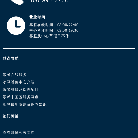
400-995-7728
湖北省黄冈市黄州区赤壁大道浪琴售后服务中心（需提前预约）
湖北省黄石市黄石港区武汉路浪琴售后服务中心（需提前预约）
营业时间
湖北省荆门市东宝中天街步行街浪琴售后服务中心（需提前预约）
客服在线时间：08:00-22:00
湖北省荆州市荆州区荆中路浪琴售后服务中心（需提前预约）
中心营业时间：09:00-19:30
客服及中心节假日不休
湖北省十堰市茅箭区人民北路浪琴售后服务中心（需提前预约）
湖北省随州市曾都区青年路浪琴售后服务中心（需提前预约）
湖北省咸宁市咸安区长安大道浪琴售后服务中心（需提前预约）
站点导航
湖北省襄阳市樊城区长虹路与人民路交叉口浪琴售后服务中心（需提前预约）
湖北省孝感市孝南区复兴大道浪琴售后服务中心（需提前预约）
浪琴在线服务
湖北省宜昌市西陵区夷陵大道与港窑路浪琴售后服务中心（需提前预约）
浪琴维修中心介绍
湖南省常德市武陵区人民路浪琴售后服务中心（需提前预约）
浪琴维修及保养项目
浪琴中国区服务网点
湖南省郴州市北湖区国庆北路浪琴售后服务中心（需提前预约）
浪琴最新资讯及保养知识
湖南省衡阳市雁峰区解放路浪琴售后服务中心（需提前预约）
湖南省怀化市鹤城区迎丰中路浪琴售后服务中心（需提前预约）
热门标签
湖南省娄底市娄星区长青街浪琴售后服务中心（需提前预约）
湖南省邵阳市双清区东风路浪琴售后服务中心（需提前预约）
查看维修相关文档