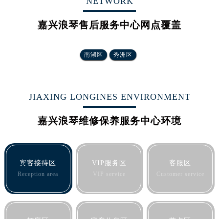
NETWORK
河北省保定市竞秀区朝阳北大街北国先天下浪琴售后服务中心（需提前预约）
内蒙古自治区阿拉善盟市左旗土尔扈特大街浪琴售后服务中心（需提前预约）
嘉兴浪琴售后服务中心网点覆盖
内蒙古自治区巴彦淖尔市临河区新华街浪琴售后服务中心（需提前预约）
内蒙古自治区包头市青山区幸福路甲3号王府井百货名表维修浪琴售后服务中心（需提前预约）
南湖区
秀洲区
内蒙古自治区赤峰市红山区哈达街浪琴售后服务中心（需提前预约）
内蒙古自治区鄂尔多斯市东胜区伊金霍洛街浪琴售后服务中心（需提前预约）
内蒙古自治区呼伦贝尔市海拉尔区中央街浪琴售后服务中心（需提前预约）
JIAXING LONGINES ENVIRONMENT
内蒙古自治区通辽市科尔沁区明仁大街浪琴售后服务中心（需提前预约）
内蒙古自治区乌海市海勃湾区人民南路浪琴售后服务中心（需提前预约）
嘉兴浪琴维修保养服务中心环境
内蒙古自治区乌兰察布市集宁区恩和大街浪琴售后服务中心（需提前预约）
内蒙古自治区锡林郭勒盟市锡林浩特市光明街与额尔敦路交叉口浪琴售后服务中心（需提前预约）
内蒙古自治区兴安盟市乌兰浩特市兴安大街浪琴售后服务中心（需提前预约）
宾客接待区
VIP服务区
客服区
山西省大同市平城区迎宾街浪琴售后服务中心（需提前预约）
Reception area
VIP service
Customer service
山西省晋城市城区黄华街浪琴售后服务中心（需提前预约）
山西省晋中市榆次区顺城街浪琴售后服务中心（需提前预约）
山西省临汾市尧都区解放路浪琴售后服务中心（需提前预约）