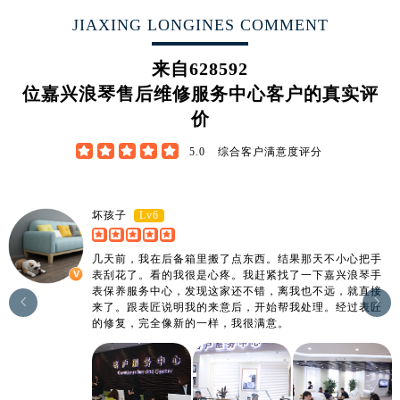
广东省阳江市江城区东风一路浪琴售后服务中心（需提前预约）
JIAXING LONGINES COMMENT
广东省云浮市云城区金山路浪琴售后服务中心（需提前预约）
广东省湛江市赤坎区观海北路浪琴售后服务中心（需提前预约）
来自
628592
广东省肇庆市端州区信安大道与砚都大道交汇处浪琴售后服务中心（需提前预约）
位嘉兴浪琴售后维修服务中心客户的真实评
广西壮族自治区百色市右江区中山二路浪琴售后服务中心（需提前预约）
价
广西壮族自治区北海市海城区北京路浪琴售后服务中心（需提前预约）





5.0
综合客户满意度评分
广西壮族自治区崇左市江州区石景林街道友谊大道与丽川路交汇处浪琴售后服务中心（需提前预约）
广西壮族自治区防城港市港口区金花茶大道浪琴售后服务中心（需提前预约）
广西壮族自治区贵港市港北区港城街道布山大道与仙衣路交叉口浪琴售后服务中心（需提前预约）
Lv6
坏孩子
广西壮族自治区桂林市秀峰区红岭路浪琴售后服务中心（需提前预约）
广西壮族自治区河池市金城江区金城江街道朝阳路浪琴售后服务中心（需提前预约）
几天前，我在后备箱里搬了点东西。结果那天不小心把手
表刮花了。看的我很是心疼。我赶紧找了一下嘉兴浪琴手
广西壮族自治区贺州市八步区城东街道灵峰南路浪琴售后服务中心（需提前预约）
表保养服务中心，发现这家还不错，离我也不远，就直接


广西壮族自治区来宾市兴宾区桂中大道浪琴售后服务中心（需提前预约）
来了。跟表匠说明我的来意后，开始帮我处理。经过表匠
的修复，完全像新的一样，我很满意。
广西壮族自治区柳州市城中区中山中路浪琴售后服务中心（需提前预约）
广西壮族自治区钦州市钦南区金海湾东大街浪琴售后服务中心（需提前预约）
广西壮族自治区梧州市万秀区龙湖镇高旺路浪琴售后服务中心（需提前预约）