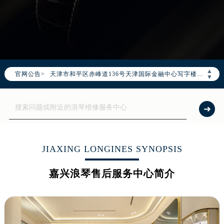
2026年7月浪琴全国官方售后客户服务热线：400-995-7728
浪琴官方全国统一服务热线400-995-7728，服务覆盖中国大陆、香港、澳门、台湾全部区域（非大陆需加拨“+86”）
2026年7月浪琴售后服务中心最新网点地址：
北京市东城区东长安街1号东方广场写字楼W3座6层602室（需提前预约）
北京市朝阳区建国门外大街甲6号华熙国际中心写字楼D座11层1102室（需提前预约）
▲
官网公告>
天津市和平区赤峰道136号天津国际金融中心写字楼26层2603室（需提前预约）
▼
上海市徐汇区虹桥路3号港汇中心写字楼2座37层3705室（需提前预约）
上海市黄浦区南京东路299号宏伊国际广场写字楼8层806室（需提前预约）
南京市秦淮区中山南路1号（新街口）南京中心写字楼22层C1-1室（需提前预约）
常州市新北区龙锦路1590号现代传媒中心写字楼5号楼10层1008室（需提前预约）
徐州市鼓楼区淮海东路29号苏宁广场IFC国际金融中心写字楼35层3508室（需提前预约）
JIAXING LONGINES SYNOPSIS
扬州市邗江区国展路29号星耀天地写字楼1号楼18层1803室（需提前预约）
嘉兴浪琴售后服务中心简介
盐城市盐都区世纪大道5号盐城金融城写字楼1号楼16层1604室（需提前预约）
泰州市海陵区永定东路399号置地商务中心东塔写字楼（华润万象城）17层1706室（需提前预约）
宁波市江北区大闸南路500号来福士广场办公楼20层2009室（需提前预约）
杭州市上城区钱江路1366号华润大厦写字楼A座5层503-5室（需提前预约）