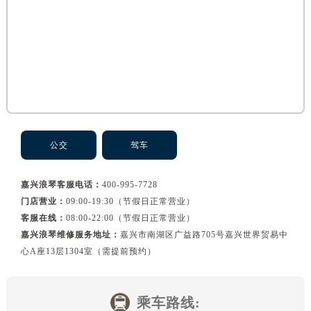
黑龙江省佳木斯市向阳区长安路浪琴售后服务中心（需提前预约）
黑龙江省牡丹江市东安区太平路浪琴售后服务中心（需提前预约）
黑龙江省七台河市桃山区大同街浪琴售后服务中心（需提前预约）
黑龙江省齐齐哈尔市龙沙区龙华路浪琴售后服务中心（需提前预约）
黑龙江省双鸭山市尖山区新兴大街浪琴售后服务中心（需提前预约）
黑龙江省绥化市北林区新华街与康庄路交叉口浪琴售后服务中心（需提前预约）
黑龙江省伊春市伊美区通河路浪琴售后服务中心（需提前预约）
吉林省白城市洮北区明仁南街浪琴售后服务中心（需提前预约）
公交
驾车
吉林省白山市浑江区浑江大街浪琴售后服务中心（需提前预约）
吉林省吉林市船营区河南街浪琴售后服务中心（需提前预约）
嘉兴浪琴客服电话：
400-995-7728
吉林省辽源市龙山区人民大街浪琴售后服务中心（需提前预约）
门店营业：
09:00-19:30（节假日正常营业）
客服在线：
08:00-22:00（节假日正常营业）
吉林省梅河口市新华街道梅河大街浪琴售后服务中心（需提前预约）
嘉兴浪琴维修服务地址：
嘉兴市南湖区广益路705号嘉兴世界贸易中
吉林省四平市铁东区紫气大路与南九经街交汇处浪琴售后服务中心（需提前预约）
心A座13层1304室（需提前预约）
吉林省松原市宁江区五环大街浪琴售后服务中心（需提前预约）
吉林省通化市东昌区环通乡江南大街浪琴售后服务中心（需提前预约）
吉林省延边市延吉市解放路浪琴售后服务中心（需提前预约）
乘车路线: