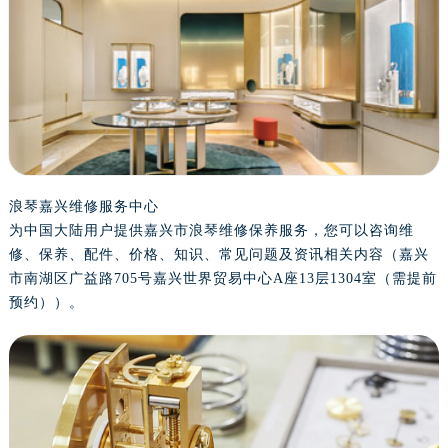
金华市金东区东市南街777号金华万达广场写字楼4号楼22层2209室（需提前预约）
绍兴市越城区胜利东路379号世茂天际中心写字楼8层805室（需提前预约）
嘉兴市南湖区广益路705号嘉兴世界贸易中心写字楼A座13层1304室（需提前预约）
南昌市红谷滩新区红谷中大道998号绿地双子塔（中央广场）A1座办公楼14层07室（需提前预约）
济南市历下区经十路11111号华润中心写字楼（万象城）15层1508室（需提前预约）
广州市天河区天河路230号万菱汇国际中心写字楼A塔7层704室（需提前预约）
广州市越秀区环市东路371-375号世界贸易中心大厦南塔写字楼15层07室（需提前预约）
深圳市罗湖区深南东路5001号华润大厦写字楼17层1701室（需提前预约）
浪琴嘉兴维修服务中心
为中国大陆用户提供嘉兴市浪琴维修保养服务，您可以咨询维
惠州市惠城区江北文昌一路7号华贸大厦写字楼1座30层05室（需提前预约）
修、保养、配件、价格、知识、常见问题及资讯相关内容（嘉兴
厦门市思明区湖滨东路95号华润大厦写字楼B座11层1104室（需提前预约）
市南湖区广益路705号嘉兴世界贸易中心A座13层1304室（需提前
福州市鼓楼区五四路128-1号恒力城写字楼15层03室（需提前预约）
预约））。
成都市锦江区人民东路6号SAC东原中心写字楼24层2406B室（需提前预约）
重庆市江北区观音桥步行街2号融恒时代广场写字楼9层902室（需提前预约）
长沙市芙蓉区定王台街道建湘路393号世茂环球金融中心写字楼（芙蓉广场）10层13室（需提前预约）
郑州市二七区铭功路10号华润大厦写字楼29层2905室（需提前预约）
太原市迎泽区解放路15号亨得利名表服务中心（品牌授权店）3层整层（需提前预约）