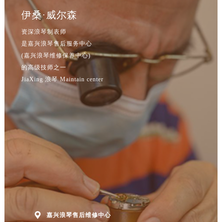
安徽省黄山市屯溪区黄山西路浪琴售后服务中心（需提前预约）
伊桑·威尔森
安徽省六安市金安区解放中路浪琴售后服务中心（需提前预约）
安徽省马鞍山市雨山区湖南西路浪琴售后服务中心（需提前预约）
资深浪琴制表师
是嘉兴浪琴售后服务中心
安徽省宿州市埇桥区人民中路浪琴售后服务中心（需提前预约）
(嘉兴浪琴维修保养中心)
安徽省铜陵市铜官区石城大道浪琴售后服务中心（需提前预约）
的高级技师之一
安徽省芜湖市镜湖区中山路步行街浪琴售后服务中心（需提前预约）
JiaXing 浪琴 Maintain center
安徽省宣城市宣州区叠嶂西路浪琴售后服务中心（需提前预约）
福建省龙岩市新罗区九一南路浪琴售后服务中心（需提前预约）
福建省南平市建阳区人民西路浪琴售后服务中心（需提前预约）
福建省宁德市蕉城区天湖东路浪琴售后服务中心（需提前预约）
福建省莆田市城厢区霞林街道荔华东大道浪琴售后服务中心（需提前预约）
福建省三明市三元区东乾二路浪琴售后服务中心（需提前预约）
福建省漳州市龙文区步港路浪琴售后服务中心（需提前预约）
江苏省常州市新北区龙锦路1590号现代传媒中心5号楼10层1008室浪琴售后服务中心（需提前预约）
江苏省淮安市清江浦区淮海北路浪琴售后服务中心（需提前预约）
江苏省连云港市海州区通灌北路浪琴售后服务中心（需提前预约）

嘉兴浪琴售后维修中心