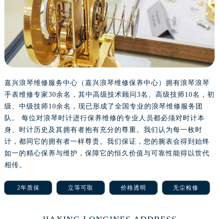
沈阳市沈河区中街路137号亨得利名表服务中心（品牌授权店）1层整层（需提前预约）
沈阳市沈河区中街路83号亨得利名表服务中心（品牌授权店）1层整层（需提前预约）
乌鲁木齐市天山区红山路26号时代广场（CCMALL）C座17层17-B（需提前预约）
温州市鹿城区锦绣路1067号置信广场10层1015室（需提前预约）
哈尔滨市道里区友谊西路600号富力中心T2座写字楼29层03室（需提前预约）
大连市中山区人民路15号国际金融大厦7层G室（需提前预约）
嘉兴浪琴维修服务中心（嘉兴浪琴维修保养中心）拥有浪琴浪琴
佛山市禅城区季华五路57号万科金融中心C座12层1205室（需提前预约）
手表维修专家30余名，其中高级技术顾问3名、高级技师10名，初
东莞市东城街道鸿福东路1号民盈国贸中心T1写字楼9层907室（需提前预约）
级、中级技师10余名，现已形成了全国专业的浪琴维修服务团
无锡市梁溪区人民中路139号恒隆广场写字楼1座11层1104室（需提前预约）
队。 每位对浪琴时计进行保养维修的专业人员都必须对时计本
南通市崇川区工农路57号圆融广场写字楼16层1603室（需提前预约）
身、时计历史及其拥有者抱有充分的尊重。我们认为每一枚时
苏州市苏州工业园区星港街199号苏州中心办公楼C座22层08室（需提前预约）
计，都同它的拥有者一样尊贵。我们保证，您的腕表会得到始终
如一的精心保养与维护，保障它的恒久价值与可靠性能得以世代
武汉市江汉区解放大道686号世界贸易大厦38层09室（需提前预约）
相传。
南宁市青秀区金湖路59号地王大厦12楼1224室（需提前预约）
合肥市蜀山区潜山路111号万象城华润大厦B座12楼03室（需提前预约）
2年质保
立等可取
价格透明
无尘检修
泉州市丰泽区宝洲路729号浦西万达中心写字楼A座7楼709室（需提前预约）
青岛市南区山东路6号华润大厦B座22层04室（需提前预约）