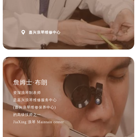
江西省宜春市袁州区中山中路浪琴售后服务中心（需提前预约）
江西省鹰潭市月湖区胜利东路浪琴售后服务中心（需提前预约）
山东省德州市德城区东风中路浪琴售后服务中心（需提前预约）
山东省东营市东营区济南路浪琴售后服务中心（需提前预约）

嘉兴浪琴维修中心
山东省济南市历下区经十路11111号华润中心写字楼（万象城）15层1508室浪琴售后服务中心（需提前预约）
山东省济宁市任城区太白楼路浪琴售后服务中心（需提前预约）
山东省莱芜市文化南路8号银座商城名表维修一楼名表维修浪琴售后服务中心（需提前预约）
山东省临沂市兰山区解放路浪琴售后服务中心（需提前预约）
山东省日照市东港区烟台路浪琴售后服务中心（需提前预约）
山东省泰安市泰山区财源街道泰山大街浪琴售后服务中心（需提前预约）
詹姆士·布朗
山东省威海市环翠区新威海路89号振华商厦一楼名表维修浪琴售后服务中心（需提前预约）
资深浪琴制表师
山东省潍坊市奎文区东风东街浪琴售后服务中心（需提前预约）
是嘉兴浪琴维修服务中心
山东省枣庄市滕州市北辛路与善国路交叉口浪琴售后服务中心（需提前预约）
(嘉兴浪琴维修保养中心)
山东省淄博市张店区金晶大道浪琴售后服务中心（需提前预约）
的高级技师之一
JiaXing 浪琴 Maintain center
上海市黄浦区南京东路299号宏伊国际广场写字楼8层806室浪琴售后服务中心（需提前预约）
上海市徐汇区虹桥路3号港汇中心2座37层3705室浪琴售后服务中心（需提前预约）