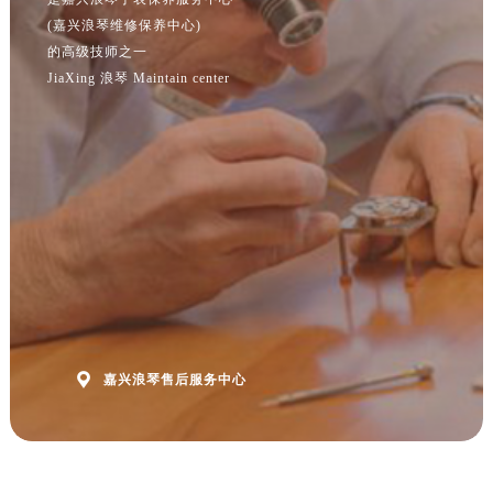
福建省福州市鼓楼区五四路128-1号恒力城写字楼15层03室浪琴售后服务中心（需提前预约）
(嘉兴浪琴维修保养中心)
福建省厦门市思明区湖滨东路95号万象城华润大厦B座11层1104室浪琴售后服务中心（需提前预约）
的高级技师之一
广东省潮州市潮安区新风路与潮汕路交汇处浪琴售后服务中心（需提前预约）
JiaXing 浪琴 Maintain center
广东省广州市天河区天河路230号万菱汇国际中心A塔7层704室浪琴售后服务中心（需提前预约）
广东省广州市越秀区环市东路371-375号世界贸易中心大厦南塔15层1507室浪琴售后服务中心（需提前预约）
广东省河源市源城区越王大道浪琴售后服务中心（需提前预约）
广东省惠州市惠城区江北文昌一路7号华贸大厦1座30层3005室浪琴售后服务中心（需提前预约）
广东省江门市蓬江区广场西路浪琴售后服务中心（需提前预约）
广东省揭阳市榕城进贤门步行街浪琴售后服务中心（需提前预约）
广东省茂名市电白区水东街道迎宾大道浪琴售后服务中心（需提前预约）
广东省梅州市梅江区金燕大道浪琴售后服务中心（需提前预约）
广东省清远市清城区湖西路浪琴售后服务中心（需提前预约）

广东省汕头市龙湖区长平路浪琴售后服务中心（需提前预约）
嘉兴浪琴售后服务中心
广东省汕尾市城区香洲街道园林社区翠园街浪琴售后服务中心（需提前预约）
广东省韶关市武江区芙蓉新区与老城中心交汇处浪琴售后服务中心（需提前预约）
广东省深圳市罗湖区深南东路5001号华润大厦17层1701室浪琴售后服务中心（需提前预约）