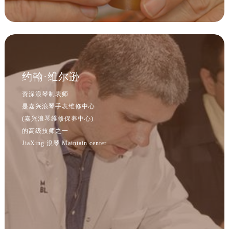
江苏省南京市秦淮区中山南路1号南京中心22层22-C1-C3室浪琴售后服务中心（需提前预约）
江苏省宿迁市宿城区西湖路浪琴售后服务中心（需提前预约）
江苏省泰州市海陵区永定东路399号置地商务中心东塔（华润万象城）17层1706室浪琴售后服务中心（需提前预约）
江苏省徐州市鼓楼区淮海东路29号苏宁广场IFC国际金融中心35层3508室浪琴售后服务中心（需提前预约）
江苏省盐城市盐都区世纪大道5号盐城金融城写字楼1号楼16层1604室浪琴售后服务中心（需提前预约）
约翰·维尔逊
江苏省扬州市邗江区国展路29号星耀天地写字楼1号楼18层1803室浪琴售后服务中心（需提前预约）
江苏省镇江市京口区中山东路浪琴售后服务中心（需提前预约）
资深浪琴制表师
江西省抚州市临川区赣东大道浪琴售后服务中心（需提前预约）
是嘉兴浪琴手表维修中心
(嘉兴浪琴维修保养中心)
江西省赣州市章贡区文清路浪琴售后服务中心（需提前预约）
的高级技师之一
江西省吉安市吉州区井冈山大道浪琴售后服务中心（需提前预约）
JiaXing 浪琴 Maintain center
江西省景德镇市珠山区珠山中路浪琴售后服务中心（需提前预约）
江西省九江市浔阳区浔阳路浪琴售后服务中心（需提前预约）
江西省南昌市红谷滩新区红谷中大道998号绿地双子塔（中央广场）A1座办公楼14层1407室浪琴售后服务中心（需提前预约）
江西省萍乡市安源区萍安北大道与康庄路交叉口浪琴售后服务中心（需提前预约）
江西省上饶市信州区滨江西路浪琴售后服务中心（需提前预约）
江西省新余市渝水区北湖西路浪琴售后服务中心（需提前预约）