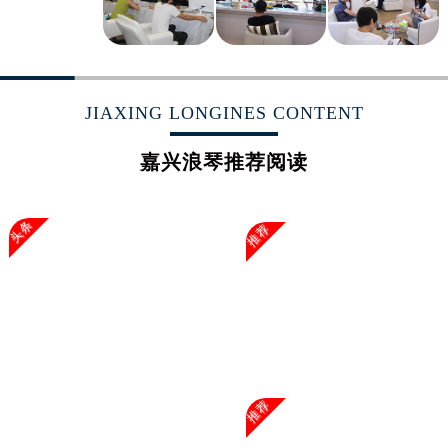
广西壮族自治区玉林市玉州区金玉路浪琴售后服务中心（需提前预约）
海南省儋州市儋州市那大镇兰洋北路浪琴售后服务中心（需提前预约）
海南省东方市八所镇解放西路浪琴售后服务中心（需提前预约）
海南省琼海市嘉积镇东风路浪琴售后服务中心（需提前预约）
JIAXING LONGINES CONTENT
海南省三沙市西沙区西沙群岛永兴岛北京路浪琴售后服务中心（需提前预约）
海南省三亚市吉阳区迎宾路浪琴售后服务中心（需提前预约）
嘉兴浪琴推荐阅读
海南省万宁市万城镇解放路浪琴售后服务中心（需提前预约）
海南省文昌市文城镇教育东路浪琴售后服务中心（需提前预约）
头条
推荐
海南省五指山市通什镇三月三大道浪琴售后服务中心（需提前预约）
香港特别行政区尖沙咀区油尖旺区广东道浪琴售后服务中心（需提前预约）
香港特别行政区金钟区中西区金钟道浪琴售后服务中心（需提前预约）
香港特别行政区九龙区油尖旺区弥敦道浪琴售后服务中心（需提前预约）
香港特别行政区铜锣湾区湾仔区轩尼诗道浪琴售后服务中心（需提前预约）
河南省安阳市文峰区解放大道浪琴售后服务中心（需提前预约）
河南省鹤壁市淇滨区九州路浪琴售后服务中心（需提前预约）
推荐
河南省济源市沁园街道济水大道浪琴售后服务中心（需提前预约）