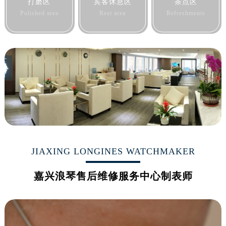
打磨区
宾客休息区
茶点区
山西省吕梁市离石区永宁中路与建设街交叉口浪琴售后服务中心（需提前预约）
Polished area
Rest area
Refreshments
山西省朔州市朔城区怡西路与鄯阳西街交汇处浪琴售后服务中心（需提前预约）
山西省忻州市忻府区和平东街与七一南路交叉口浪琴售后服务中心（需提前预约）
山西省阳泉市郊区平阳东街与新城大道交叉口浪琴售后服务中心（需提前预约）
山西省运城市盐湖区河东街浪琴售后服务中心（需提前预约）
山西省长治市潞州区英雄中路浪琴售后服务中心（需提前预约）
山西省太原市迎泽区迎泽街道解放路15号亨得利名表维修授权店3楼浪琴售后服务中心（需提前预约）
天津市和平区赤峰道136号天津国际金融中心26层2603室浪琴售后服务中心（需提前预约）
安徽省安庆市迎江区人民路浪琴售后服务中心（需提前预约）
安徽省蚌埠市蚌山区淮河路浪琴售后服务中心（需提前预约）
安徽省亳州市谯城区魏武大道浪琴售后服务中心（需提前预约）
JIAXING LONGINES WATCHMAKER
安徽省池州市贵池区长江路浪琴售后服务中心（需提前预约）
安徽省滁州市琅琊区南谯北路浪琴售后服务中心（需提前预约）
嘉兴浪琴售后维修服务中心制表师
安徽省阜阳市颍州区颍州北路浪琴售后服务中心（需提前预约）
安徽省淮北市相山区淮海路浪琴售后服务中心（需提前预约）
安徽省淮南市田家庵区国庆中路浪琴售后服务中心（需提前预约）