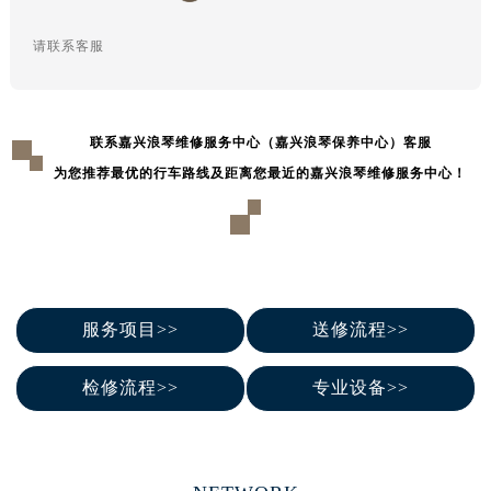
辽宁省鞍山市铁东区站前街浪琴售后服务中心（需提前预约）
辽宁省本溪市平山区胜利路浪琴售后服务中心（需提前预约）
请联系客服
辽宁省朝阳市双塔区新华路浪琴售后服务中心（需提前预约）
辽宁省丹东市振兴区七经街浪琴售后服务中心（需提前预约）
辽宁省抚顺市新抚区东一路浪琴售后服务中心（需提前预约）
联系嘉兴浪琴维修服务中心（嘉兴浪琴保养中心）客服
辽宁省阜新市海州区解放大街浪琴售后服务中心（需提前预约）
为您推荐最优的行车路线及距离您最近的嘉兴浪琴维修服务中心！
辽宁省葫芦岛市连山区中央路浪琴售后服务中心（需提前预约）
辽宁省锦州市古塔区中央大街浪琴售后服务中心（需提前预约）
辽宁省辽阳市白塔区新运大街浪琴售后服务中心（需提前预约）
辽宁省盘锦市兴隆台区石油大街浪琴售后服务中心（需提前预约）
辽宁省铁岭市银州区南马路浪琴售后服务中心（需提前预约）
服务项目>>
送修流程>>
辽宁省营口市站前区市府路与渤海大街交叉口浪琴售后服务中心（需提前预约）
辽宁省沈阳市沈河区中街路137号亨得利名表维修授权店1楼浪琴售后服务中心（需提前预约）
检修流程>>
专业设备>>
辽宁省沈阳市沈河区中街路83号亨得利名表维修授权店1楼浪琴售后服务中心（需提前预约）
北京市朝阳区建国门外大街甲6号华熙国际中心D座11层1102室浪琴售后服务中心（需提前预约）
北京市东城区东长安街1号王府井东方广场W3座6层602室浪琴售后服务中心（需提前预约）