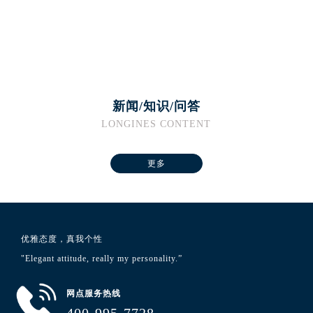
河南省焦作市解放区解放路浪琴售后服务中心（需提前预约）
河南省开封市鼓楼区中山路浪琴售后服务中心（需提前预约）
河南省洛阳市西工区中州中路与解放路交叉口浪琴售后服务中心（需提前预约）
河南省漯河市源汇区交通路浪琴售后服务中心（需提前预约）
河南省南阳市宛城区范蠡东路与南都路交叉口浪琴售后服务中心（需提前预约）
河南省平顶山市卫东区建设路浪琴售后服务中心（需提前预约）
新闻/知识/问答
河南省濮阳市大华龙区开州路绿城路交叉口浪琴售后服务中心（需提前预约）
LONGINES CONTENT
河南省三门峡市湖滨区和平路浪琴售后服务中心（需提前预约）
河南省商丘市梁园区神火大道浪琴售后服务中心（需提前预约）
更多
河南省新乡市红旗区人民路浪琴售后服务中心（需提前预约）
河南省信阳市浉河区东方红大道浪琴售后服务中心（需提前预约）
河南省许昌市魏都区建安大道与八龙路交叉口浪琴售后服务中心（需提前预约）
优雅态度，真我个性
河南省郑州市二七区民主路10号华润大厦29层2905室浪琴售后服务中心（需提前预约）
"Elegant attitude, really my personality.”
河南省周口市川汇区七一路浪琴售后服务中心（需提前预约）
河南省驻马店市驿城区乐山大道与置地大道交叉口浪琴售后服务中心（需提前预约）
网点服务热线
湖北省鄂州市鄂城区文星大道浪琴售后服务中心（需提前预约）