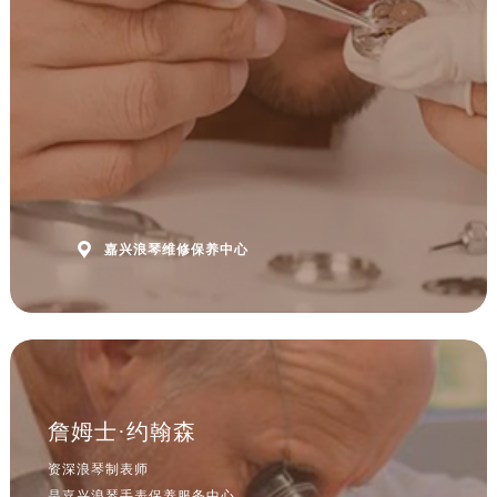
浙江省杭州市上城区钱江路1366号华润大厦A座5层503-5室浪琴售后服务中心（需提前预约）
浙江省湖州市吴兴区劳动路浪琴售后服务中心（需提前预约）
浙江省嘉兴市南湖区广益路705号嘉兴世界贸易中心A座13层1304室浪琴售后服务中心（需提前预约）
浙江省金华市金东区东市南街777号金华万达广场4号楼22楼2209室浪琴售后服务中心（需提前预约）
浙江省丽水市莲都区解放街浪琴售后服务中心（需提前预约）
浙江省宁波市江北区大闸南路500号来福士广场办公楼20层2009室浪琴售后服务中心（需提前预约）
浙江省衢州市柯城区上街浪琴售后服务中心（需提前预约）
浙江省绍兴市越城区胜利东路379号世茂天际中心写字楼8层805室浪琴售后服务中心（需提前预约）

嘉兴浪琴维修保养中心
浙江省舟山市定海区解放东路浪琴售后服务中心（需提前预约）
澳门特别行政区大堂区议事亭前地（新马路）浪琴售后服务中心（需提前预约）
澳门特别行政区风顺堂区南湾大马路浪琴售后服务中心（需提前预约）
澳门特别行政区花地玛堂区关闸广场浪琴售后服务中心（需提前预约）
澳门特别行政区花王堂区大三巴商圈浪琴售后服务中心（需提前预约）
澳门特别行政区嘉模堂区官也街浪琴售后服务中心（需提前预约）
詹姆士·约翰森
澳门省路氹城市金光大道浪琴售后服务中心（需提前预约）
资深浪琴制表师
澳门特别行政区望德堂区塔石广场浪琴售后服务中心（需提前预约）
是嘉兴浪琴手表保养服务中心