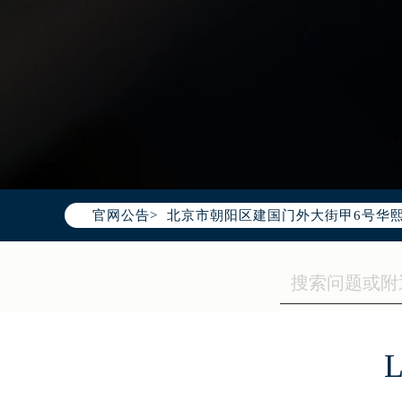
2026年7月浪琴中国区售后服务网络
2026年7月浪琴全国官方售后客户服务热线
浪琴官方全国统一服务热线400-99
2026年7月浪琴售后服务中心最新网
北京市东城区东长安街1号东方广场写
北京市朝阳区建国门外大街甲6号华熙
官网公告>
天津市和平区赤峰道136号天津国际金
上海市徐汇区虹桥路3号港汇中心写字楼
上海市黄浦区南京东路299号宏伊国
南京市秦淮区中山南路1号（新街口）
常州市新北区龙锦路1590号现代传媒
徐州市鼓楼区淮海东路29号苏宁广场I
扬州市邗江区国展路29号星耀天地写字
盐城市盐都区世纪大道5号盐城金融城写