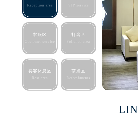
合肥市蜀山区潜山路111号万象城华润
Reception area
VIP service
泉州市丰泽区宝洲路729号浦西万达中
青岛市南区山东路6号华润大厦B座2
烟台市芝罘区胜利路139号万达金融中
客服区
打磨区
长春市朝阳区西安大路727号中银大厦
Customer service
Polished area
贵阳市南明区都司高架桥路33号亨特
昆明市盘龙区北京路928号同德昆明
石家庄市长安区中山东路39号勒泰中
宾客休息区
茶点区
西安市碑林区南关正街88号华侨城长
Rest area
Refreshments
海口市龙华区金贸东路5号海口华润大厦
唐山市路南区新华东道100号万达广场
台州市椒江区东海大道1800号腾达中
LI
内蒙古自治区呼和浩特市玉泉区大学西
甘肃省兰州市七里河区西津西路16号兰
重庆市解放碑渝中区民权路28号英利
黑龙江省大庆市萨尔图区会战大街浪