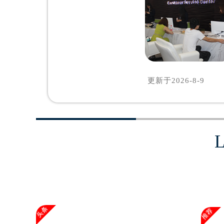
辽宁省沈阳市沈河区中街路83号亨
北京市朝阳区建国门外大街甲6号华熙
北京市东城区东长安街1号王府井东方
河北省保定市竞秀区朝阳北大街北国
内蒙古自治区阿拉善盟市左旗土尔扈
内蒙古自治区巴彦淖尔市临河区新华
更新于
2026-8-9
内蒙古自治区包头市青山区幸福路甲
内蒙古自治区赤峰市红山区哈达街浪
内蒙古自治区鄂尔多斯市东胜区伊金
内蒙古自治区呼伦贝尔市海拉尔区中
内蒙古自治区通辽市科尔沁区明仁大
内蒙古自治区乌海市海勃湾区人民南
内蒙古自治区乌兰察布市集宁区恩和
内蒙古自治区锡林郭勒盟市锡林浩特
内蒙古自治区兴安盟市乌兰浩特市兴
头条
推荐
山西省大同市平城区迎宾街浪琴售后