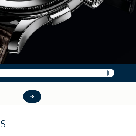
加拨“+86”）
▲
▼
S