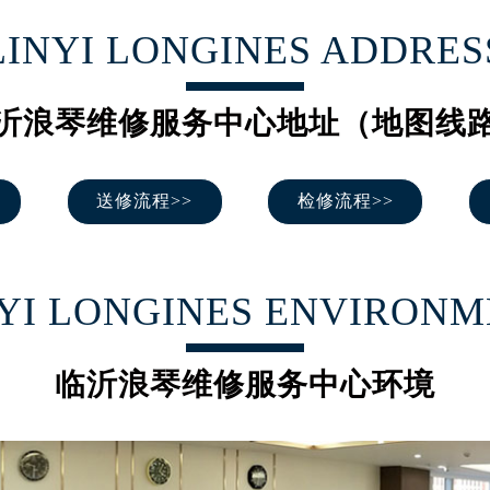
号世茂环球金融中心写字楼（芙蓉广场）10层13室（需提前预约
LINYI LONGINES ADDRES
楼29层2905室（需提前预约）
表服务中心（品牌授权店）3层整层（需提前预约）
表服务中心（品牌授权店）1层整层（需提前预约）
沂浪琴维修服务中心地址（地图线
表服务中心（品牌授权店）1层整层（需提前预约）
（CCMALL）C座17层17-B（需提前预约）
送修流程>>
检修流程>>
10层1015室（需提前预约）
心T2座写字楼29层03室（需提前预约）
厦7层G室（需提前预约）
心C座12层1205室（需提前预约）
YI LONGINES ENVIRON
中心T1写字楼9层907室（需提前预约）
写字楼1座11层1104室（需提前预约）
临沂浪琴维修服务中心环境
楼16层1603室（需提前预约）
中心办公楼C座22层08室（需提前预约）
大厦38层09室（需提前预约）
楼1224室（需提前预约）