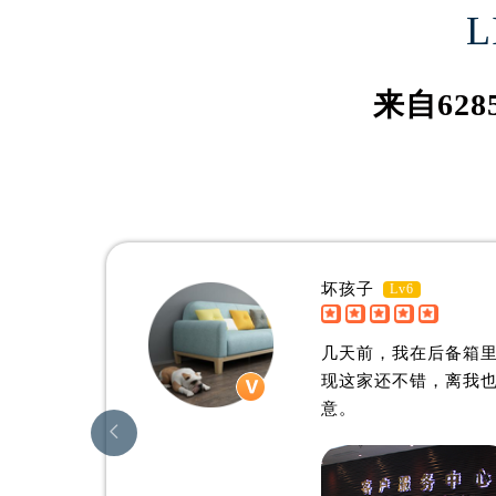
伊桑·威尔森
约
L
吉林省松原市宁江区五环大街浪琴售
吉林省通化市东昌区环通乡江南大街
资深浪琴制表师
资深浪
吉林省延边市延吉市解放路浪琴售后
是临沂浪琴维修服务中心
是临沂
来自
628
辽宁省鞍山市铁东区站前街浪琴售后
(临沂浪琴维修保养中心)
(临沂
辽宁省本溪市平山区胜利路浪琴售后
的高级技师之一
的高级
LinYi 浪琴 Maintain center
LinYi 
辽宁省朝阳市双塔区新华路浪琴售后
辽宁省丹东市振兴区七经街浪琴售后
辽宁省抚顺市新抚区东一路浪琴售后
辽宁省阜新市海州区解放大街浪琴售
坏孩子
Lv6
辽宁省葫芦岛市连山区中央路浪琴售


临沂浪琴维修中心
辽宁省锦州市古塔区中央大街浪琴售
几天前，我在后备箱
辽宁省辽阳市白塔区新运大街浪琴售
现这家还不错，离我
辽宁省盘锦市兴隆台区石油大街浪琴
意。
辽宁省铁岭市银州区南马路浪琴售后

辽宁省营口市站前区市府路与渤海大
辽宁省沈阳市沈河区中街路137号亨