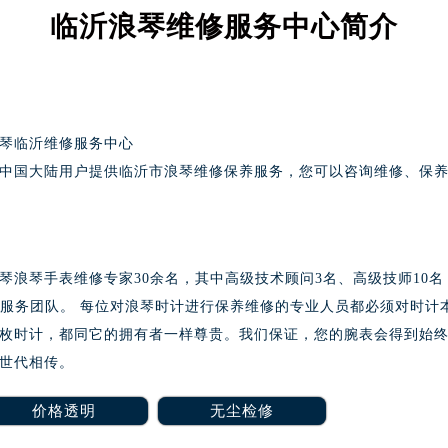
务中心东塔写字楼（华润万象城）17层1706室（需提前预约）
临沂浪琴维修服务中心简介
场办公楼20层2009室（需提前预约）
写字楼A座5层503-5室（需提前预约）
广场写字楼4号楼22层2209室（需提前预约）
际中心写字楼8层805室（需提前预约）
琴临沂维修服务中心
易中心写字楼A座13层1304室（需提前预约）
中国大陆用户提供临沂市浪琴维修保养服务，您可以咨询维修、保
绿地双子塔（中央广场）A1座办公楼14层07室（需提前预约）
心写字楼（万象城）15层1508室（需提前预约）
际中心写字楼A塔7层704室（需提前预约）
世界贸易中心大厦南塔写字楼15层07室（需提前预约）
浪琴手表维修专家30余名，其中高级技术顾问3名、高级技师10名
厦写字楼17层1701室（需提前预约）
修服务团队。 每位对浪琴时计进行保养维修的专业人员都必须对时计
厦写字楼1座30层05室（需提前预约）
枚时计，都同它的拥有者一样尊贵。我们保证，您的腕表会得到始
字楼B座11层1104室（需提前预约）
世代相传。
写字楼15层03室（需提前预约）
心写字楼24层2406B室（需提前预约）
价格透明
无尘检修
代广场写字楼9层902室（需提前预约）