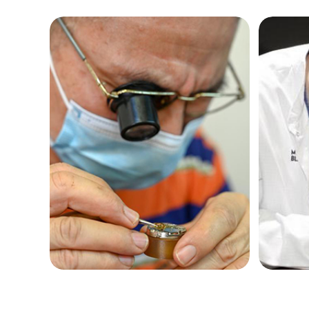
黑龙江省鹤岗市向阳区红军路浪琴售
黑龙江省黑河市爱辉区中央街浪琴售
黑龙江省鸡西市鸡冠区红军路浪琴售
黑龙江省佳木斯市向阳区长安路浪琴
黑龙江省牡丹江市东安区太平路浪琴
黑龙江省七台河市桃山区大同街浪琴
黑龙江省齐齐哈尔市龙沙区龙华路浪
黑龙江省双鸭山市尖山区新兴大街浪
黑龙江省绥化市北林区新华街与康庄
黑龙江省伊春市伊美区通河路浪琴售
吉林省白城市洮北区明仁南街浪琴售
吉林省白山市浑江区浑江大街浪琴售
吉林省吉林市船营区河南街浪琴售后
吉林省辽源市龙山区人民大街浪琴售
吉林省梅河口市新华街道梅河大街浪
吉林省四平市铁东区紫气大路与南九