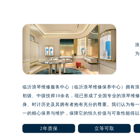
泰州市海陵区永定东路399号置地商
宁波市江北区大闸南路500号来福士广
杭州市上城区钱江路1366号华润大厦
金华市金东区东市南街777号金华万达
绍兴市越城区胜利东路379号世茂天
浪
嘉兴市南湖区广益路705号嘉兴世界贸
为
南昌市红谷滩新区红谷中大道998号
济南市历下区经十路11111号华润中
广州市天河区天河路230号万菱汇国
广州市越秀区环市东路371-375号
临沂浪琴维修服务中心（临沂浪琴维修保养中心）拥有浪琴
深圳市罗湖区深南东路5001号华润大
初级、中级技师10余名，现已形成了全国专业的浪琴维
惠州市惠城区江北文昌一路7号华贸大
身、时计历史及其拥有者抱有充分的尊重。我们认为每一
厦门市思明区湖滨东路95号华润大厦写
一的精心保养与维护，保障它的恒久价值与可靠性能得以
福州市鼓楼区五四路128-1号恒力城
成都市锦江区人民东路6号SAC东原中
2年质保
立等可取
重庆市江北区观音桥步行街2号融恒时