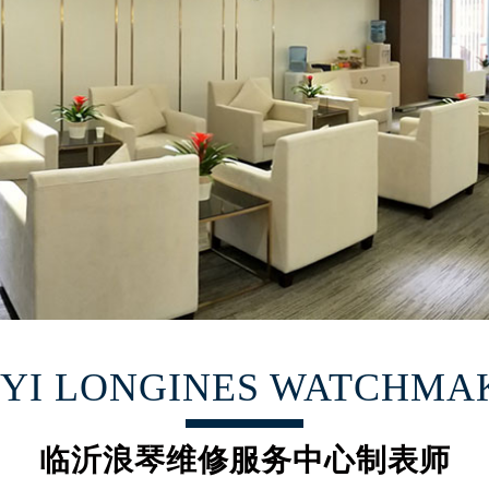
大厦B座12楼03室（需提前预约）
心写字楼A座7楼709室（需提前预约）
2层04室（需提前预约）
心A座907室（需提前预约）
A座(旺进大厦)18层09室（需提前预约）
国际金融中心14楼14D（需提前预约）
广场写字楼10层06室（需提前预约）
心写字楼B座13层07室（需提前预约）
安国际中心E座6楼10室（需提前预约）
B座17层1707室（需提前预约）
写字楼A座10层1002室（需提前预约）
心东1幢20楼2002室（需提前预约）
NYI LONGINES WATCHMA
街70号华润万象城写字楼（鄂尔多斯大厦）23层2326室（需
州中心写字楼21层2102室（需提前预约）
国际金融中心写字楼20层01室（需提前预约）
临沂浪琴维修服务中心制表师
琴售后服务中心（需提前预约）