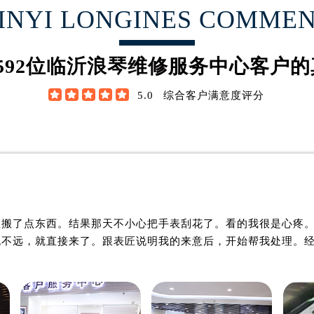
翰·维尔逊
詹姆士·布朗
INYI LONGINES COMME
后服务中心（需提前预约）
浪琴售后服务中心（需提前预约）
琴制表师
资深浪琴制表师
服务中心（需提前预约）
浪琴维修服务中心
是临沂浪琴维修服务中心
592
位临沂浪琴维修服务中心客户的
服务中心（需提前预约）
浪琴维修保养中心)
(临沂浪琴维修保养中心)
服务中心（需提前预约）
技师之一
的高级技师之一





5.0
综合客户满意度评分
浪琴 Maintain center
LinYi 浪琴 Maintain center
服务中心（需提前预约）
服务中心（需提前预约）
服务中心（需提前预约）
后服务中心（需提前预约）
后服务中心（需提前预约）

临沂浪琴维修中心
临沂浪琴维修中心
后服务中心（需提前预约）
里搬了点东西。结果那天不小心把手表刮花了。看的我很是心疼
后服务中心（需提前预约）
也不远，就直接来了。跟表匠说明我的来意后，开始帮我处理。
售后服务中心（需提前预约）
服务中心（需提前预约）
街交叉口浪琴售后服务中心（需提前预约）
得利名表维修授权店1楼浪琴售后服务中心（需提前预约）