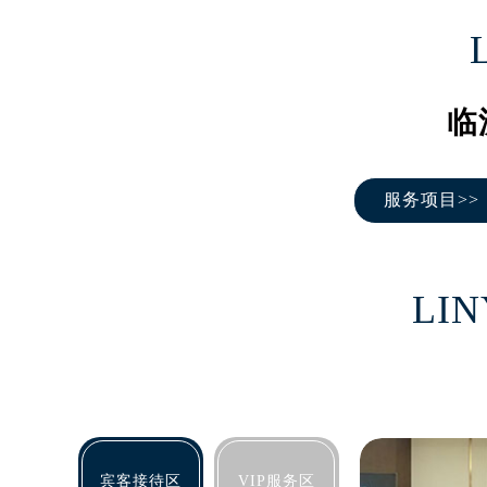
长沙市芙蓉区定王台街道建湘路393
郑州市二七区铭功路10号华润大厦写字
太原市迎泽区解放路15号亨得利名
沈阳市沈河区中街路137号亨得利名
临
沈阳市沈河区中街路83号亨得利名
乌鲁木齐市天山区红山路26号时代广场
服务项目>>
温州市鹿城区锦绣路1067号置信广场
哈尔滨市道里区友谊西路600号富力中
大连市中山区人民路15号国际金融大
佛山市禅城区季华五路57号万科金融中
LIN
东莞市东城街道鸿福东路1号民盈国贸
无锡市梁溪区人民中路139号恒隆广场
南通市崇川区工农路57号圆融广场写字
苏州市苏州工业园区星港街199号苏州
武汉市江汉区解放大道686号世界贸易
南宁市青秀区金湖路59号地王大厦12
宾客接待区
VIP服务区