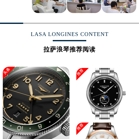
浙江省杭州市上城区钱江路1366号华润大厦A座5层503-5室浪琴售后服务中心（需提前预约）
浙江省湖州市吴兴区劳动路浪琴售后服务中心（需提前预约）
浙江省嘉兴市南湖区广益路705号嘉兴世界贸易中心A座13层1304室浪琴售后服务中心（需提前预约）
浙江省金华市金东区东市南街777号金华万达广场4号楼22楼2209室浪琴售后服务中心（需提前预约）
LASA LONGINES CONTENT
浙江省丽水市莲都区解放街浪琴售后服务中心（需提前预约）
浙江省宁波市江北区大闸南路500号来福士广场办公楼20层2009室浪琴售后服务中心（需提前预约）
拉萨浪琴推荐阅读
浙江省衢州市柯城区上街浪琴售后服务中心（需提前预约）
浙江省绍兴市越城区胜利东路379号世茂天际中心写字楼8层805室浪琴售后服务中心（需提前预约）
头条
推荐
浙江省舟山市定海区解放东路浪琴售后服务中心（需提前预约）
澳门特别行政区大堂区议事亭前地（新马路）浪琴售后服务中心（需提前预约）
澳门特别行政区风顺堂区南湾大马路浪琴售后服务中心（需提前预约）
澳门特别行政区花地玛堂区关闸广场浪琴售后服务中心（需提前预约）
澳门特别行政区花王堂区大三巴商圈浪琴售后服务中心（需提前预约）
澳门特别行政区嘉模堂区官也街浪琴售后服务中心（需提前预约）
澳门省路氹城市金光大道浪琴售后服务中心（需提前预约）
推荐
澳门特别行政区望德堂区塔石广场浪琴售后服务中心（需提前预约）