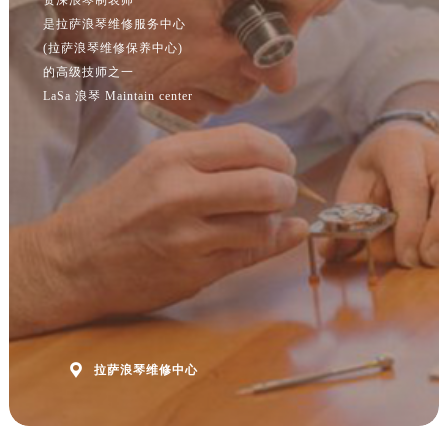
江苏省南京市秦淮区中山南路1号南京中心22层22-C1-C3室浪琴售后服务中心（需提前预约）
是拉萨浪琴维修服务中心
江苏省宿迁市宿城区西湖路浪琴售后服务中心（需提前预约）
(拉萨浪琴维修保养中心)
江苏省泰州市海陵区永定东路399号置地商务中心东塔（华润万象城）17层1706室浪琴售后服务中心（需提前预约）
的高级技师之一
江苏省徐州市鼓楼区淮海东路29号苏宁广场IFC国际金融中心35层3508室浪琴售后服务中心（需提前预约）
LaSa 浪琴 Maintain center
江苏省盐城市盐都区世纪大道5号盐城金融城写字楼1号楼16层1604室浪琴售后服务中心（需提前预约）
江苏省扬州市邗江区国展路29号星耀天地写字楼1号楼18层1803室浪琴售后服务中心（需提前预约）
江苏省镇江市京口区中山东路浪琴售后服务中心（需提前预约）
江西省抚州市临川区赣东大道浪琴售后服务中心（需提前预约）
江西省赣州市章贡区文清路浪琴售后服务中心（需提前预约）
江西省吉安市吉州区井冈山大道浪琴售后服务中心（需提前预约）
江西省景德镇市珠山区珠山中路浪琴售后服务中心（需提前预约）
江西省九江市浔阳区浔阳路浪琴售后服务中心（需提前预约）
江西省南昌市红谷滩新区红谷中大道998号绿地双子塔（中央广场）A1座办公楼14层1407室浪琴售后服务中心（需提前预约）

拉萨浪琴维修中心
江西省萍乡市安源区萍安北大道与康庄路交叉口浪琴售后服务中心（需提前预约）
江西省上饶市信州区滨江西路浪琴售后服务中心（需提前预约）
江西省新余市渝水区北湖西路浪琴售后服务中心（需提前预约）