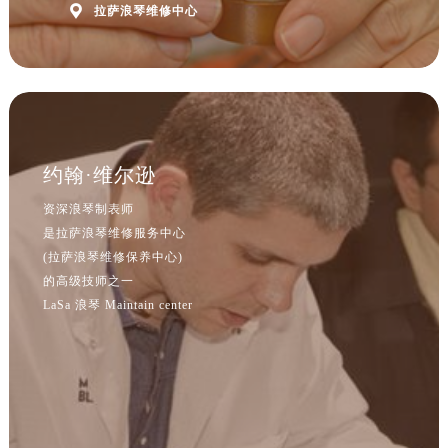
河北省保定市竞秀区朝阳北大街北国先天下浪琴售后服务中心（需提前预约）

拉萨浪琴维修中心
内蒙古自治区阿拉善盟市左旗土尔扈特大街浪琴售后服务中心（需提前预约）
内蒙古自治区巴彦淖尔市临河区新华街浪琴售后服务中心（需提前预约）
内蒙古自治区包头市青山区幸福路甲3号王府井百货名表维修浪琴售后服务中心（需提前预约）
内蒙古自治区赤峰市红山区哈达街浪琴售后服务中心（需提前预约）
内蒙古自治区鄂尔多斯市东胜区伊金霍洛街浪琴售后服务中心（需提前预约）
约翰·维尔逊
内蒙古自治区呼伦贝尔市海拉尔区中央街浪琴售后服务中心（需提前预约）
内蒙古自治区通辽市科尔沁区明仁大街浪琴售后服务中心（需提前预约）
资深浪琴制表师
内蒙古自治区乌海市海勃湾区人民南路浪琴售后服务中心（需提前预约）
是拉萨浪琴维修服务中心
(拉萨浪琴维修保养中心)
内蒙古自治区乌兰察布市集宁区恩和大街浪琴售后服务中心（需提前预约）
的高级技师之一
内蒙古自治区锡林郭勒盟市锡林浩特市光明街与额尔敦路交叉口浪琴售后服务中心（需提前预约）
LaSa 浪琴 Maintain center
内蒙古自治区兴安盟市乌兰浩特市兴安大街浪琴售后服务中心（需提前预约）
山西省大同市平城区迎宾街浪琴售后服务中心（需提前预约）
山西省晋城市城区黄华街浪琴售后服务中心（需提前预约）
山西省晋中市榆次区顺城街浪琴售后服务中心（需提前预约）
山西省临汾市尧都区解放路浪琴售后服务中心（需提前预约）