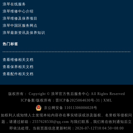
广西壮族自治区玉林市玉州区金玉路浪琴售后服务中心（需提前预约）
浪琴在线服务
海南省儋州市儋州市那大镇兰洋北路浪琴售后服务中心（需提前预约）
浪琴维修中心介绍
浪琴维修及保养项目
海南省东方市八所镇解放西路浪琴售后服务中心（需提前预约）
浪琴中国区服务网点
海南省琼海市嘉积镇东风路浪琴售后服务中心（需提前预约）
浪琴最新资讯及保养知识
海南省三沙市西沙区西沙群岛永兴岛北京路浪琴售后服务中心（需提前预约）
海南省三亚市吉阳区迎宾路浪琴售后服务中心（需提前预约）
热门标签
海南省万宁市万城镇解放路浪琴售后服务中心（需提前预约）
查看维修相关文档
海南省文昌市文城镇教育东路浪琴售后服务中心（需提前预约）
查看保养相关文档
海南省五指山市通什镇三月三大道浪琴售后服务中心（需提前预约）
查看配件相关文档
香港特别行政区尖沙咀区油尖旺区广东道浪琴售后服务中心（需提前预约）
香港特别行政区金钟区中西区金钟道浪琴售后服务中心（需提前预约）
香港特别行政区九龙区油尖旺区弥敦道浪琴售后服务中心（需提前预约）
版权所有：
Copyright ©
浪琴官方售后服务中心
All Rights Reserved
ICP备案/版权所有：
晋ICP备2025064630号-31
|
XML
香港特别行政区铜锣湾区湾仔区轩尼诗道浪琴售后服务中心（需提前预约）
京公网安备 11011306006028号
河南省安阳市文峰区解放大道浪琴售后服务中心（需提前预约）
如权利人或知情人士发现本站内容存在事实错误或涉及版权、名誉权等侵权问
河南省鹤壁市淇滨区九州路浪琴售后服务中心（需提前预约）
题，请通过邮箱：2557628530@qq.com 与我们联系，我们将在收到通知后立
河南省济源市沁园街道济水大道浪琴售后服务中心（需提前预约）
即依法处理。当前页面信息更新时间：2026-07-12T10:04:50+08:00