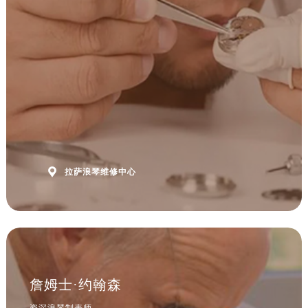
安徽省黄山市屯溪区黄山西路浪琴售后服务中心（需提前预约）
安徽省六安市金安区解放中路浪琴售后服务中心（需提前预约）
安徽省马鞍山市雨山区湖南西路浪琴售后服务中心（需提前预约）
安徽省宿州市埇桥区人民中路浪琴售后服务中心（需提前预约）
安徽省铜陵市铜官区石城大道浪琴售后服务中心（需提前预约）
安徽省芜湖市镜湖区中山路步行街浪琴售后服务中心（需提前预约）
安徽省宣城市宣州区叠嶂西路浪琴售后服务中心（需提前预约）
福建省龙岩市新罗区九一南路浪琴售后服务中心（需提前预约）
福建省南平市建阳区人民西路浪琴售后服务中心（需提前预约）

拉萨浪琴维修中心
福建省宁德市蕉城区天湖东路浪琴售后服务中心（需提前预约）
福建省莆田市城厢区霞林街道荔华东大道浪琴售后服务中心（需提前预约）
福建省三明市三元区东乾二路浪琴售后服务中心（需提前预约）
福建省漳州市龙文区步港路浪琴售后服务中心（需提前预约）
江苏省常州市新北区龙锦路1590号现代传媒中心5号楼10层1008室浪琴售后服务中心（需提前预约）
江苏省淮安市清江浦区淮海北路浪琴售后服务中心（需提前预约）
詹姆士·约翰森
江苏省连云港市海州区通灌北路浪琴售后服务中心（需提前预约）
资深浪琴制表师