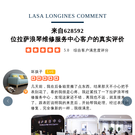
江西省宜春市袁州区中山中路浪琴售后服务中心（需提前预约）
江西省鹰潭市月湖区胜利东路浪琴售后服务中心（需提前预约）
LASA LONGINES COMMENT
山东省德州市德城区东风中路浪琴售后服务中心（需提前预约）
山东省东营市东营区济南路浪琴售后服务中心（需提前预约）
来自
628592
山东省济南市历下区经十路11111号华润中心写字楼（万象城）15层1508室浪琴售后服务中心（需提前预约）
位拉萨浪琴维修服务中心客户的真实评价
山东省济宁市任城区太白楼路浪琴售后服务中心（需提前预约）





5.0
综合客户满意度评分
山东省莱芜市文化南路8号银座商城名表维修一楼名表维修浪琴售后服务中心（需提前预约）
山东省临沂市兰山区解放路浪琴售后服务中心（需提前预约）
山东省日照市东港区烟台路浪琴售后服务中心（需提前预约）
Lv6
坏孩子
山东省泰安市泰山区财源街道泰山大街浪琴售后服务中心（需提前预约）
几天前，我在后备箱里搬了点东西。结果那天不小心把手
山东省威海市环翠区新威海路89号振华商厦一楼名表维修浪琴售后服务中心（需提前预约）
表刮花了。看的我很是心疼。我赶紧找了一下拉萨浪琴维
山东省潍坊市奎文区东风东街浪琴售后服务中心（需提前预约）
修服务中心，发现这家还不错，离我也不远，就直接来


了。跟表匠说明我的来意后，开始帮我处理。经过表匠的
山东省枣庄市滕州市北辛路与善国路交叉口浪琴售后服务中心（需提前预约）
修复，完全像新的一样，我很满意。
山东省淄博市张店区金晶大道浪琴售后服务中心（需提前预约）
上海市黄浦区南京东路299号宏伊国际广场写字楼8层806室浪琴售后服务中心（需提前预约）
上海市徐汇区虹桥路3号港汇中心2座37层3705室浪琴售后服务中心（需提前预约）