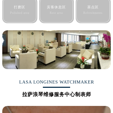
黑龙江省佳木斯市向阳区长安路浪琴售后服务中心（需提前预约）
打磨区
宾客休息区
茶点区
黑龙江省牡丹江市东安区太平路浪琴售后服务中心（需提前预约）
Polished area
Rest area
Refreshments
黑龙江省七台河市桃山区大同街浪琴售后服务中心（需提前预约）
黑龙江省齐齐哈尔市龙沙区龙华路浪琴售后服务中心（需提前预约）
黑龙江省双鸭山市尖山区新兴大街浪琴售后服务中心（需提前预约）
黑龙江省绥化市北林区新华街与康庄路交叉口浪琴售后服务中心（需提前预约）
黑龙江省伊春市伊美区通河路浪琴售后服务中心（需提前预约）
吉林省白城市洮北区明仁南街浪琴售后服务中心（需提前预约）
吉林省白山市浑江区浑江大街浪琴售后服务中心（需提前预约）
吉林省吉林市船营区河南街浪琴售后服务中心（需提前预约）
吉林省辽源市龙山区人民大街浪琴售后服务中心（需提前预约）
吉林省梅河口市新华街道梅河大街浪琴售后服务中心（需提前预约）
LASA LONGINES WATCHMAKER
吉林省四平市铁东区紫气大路与南九经街交汇处浪琴售后服务中心（需提前预约）
拉萨浪琴维修服务中心制表师
吉林省松原市宁江区五环大街浪琴售后服务中心（需提前预约）
吉林省通化市东昌区环通乡江南大街浪琴售后服务中心（需提前预约）
吉林省延边市延吉市解放路浪琴售后服务中心（需提前预约）