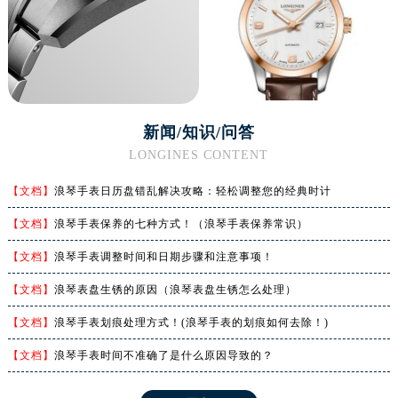
福建省福州市鼓楼区五四路128-1号恒力城写字楼15层03室浪琴售后服务中心（需提前预约）
福建省厦门市思明区湖滨东路95号万象城华润大厦B座11层1104室浪琴售后服务中心（需提前预约）
广东省潮州市潮安区新风路与潮汕路交汇处浪琴售后服务中心（需提前预约）
广东省广州市天河区天河路230号万菱汇国际中心A塔7层704室浪琴售后服务中心（需提前预约）
广东省广州市越秀区环市东路371-375号世界贸易中心大厦南塔15层1507室浪琴售后服务中心（需提前预约）
新闻/知识/问答
广东省河源市源城区越王大道浪琴售后服务中心（需提前预约）
LONGINES CONTENT
广东省惠州市惠城区江北文昌一路7号华贸大厦1座30层3005室浪琴售后服务中心（需提前预约）
广东省江门市蓬江区广场西路浪琴售后服务中心（需提前预约）
【文档】
浪琴手表日历盘错乱解决攻略：轻松调整您的经典时计
广东省揭阳市榕城进贤门步行街浪琴售后服务中心（需提前预约）
【文档】
浪琴手表保养的七种方式！（浪琴手表保养常识）
广东省茂名市电白区水东街道迎宾大道浪琴售后服务中心（需提前预约）
广东省梅州市梅江区金燕大道浪琴售后服务中心（需提前预约）
【文档】
浪琴手表调整时间和日期步骤和注意事项！
广东省清远市清城区湖西路浪琴售后服务中心（需提前预约）
【文档】
浪琴表盘生锈的原因（浪琴表盘生锈怎么处理）
广东省汕头市龙湖区长平路浪琴售后服务中心（需提前预约）
【文档】
浪琴手表划痕处理方式！(浪琴手表的划痕如何去除！)
广东省汕尾市城区香洲街道园林社区翠园街浪琴售后服务中心（需提前预约）
广东省韶关市武江区芙蓉新区与老城中心交汇处浪琴售后服务中心（需提前预约）
【文档】
浪琴手表时间不准确了是什么原因导致的？
广东省深圳市罗湖区深南东路5001号华润大厦17层1701室浪琴售后服务中心（需提前预约）