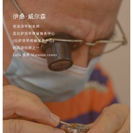
辽宁省鞍山市铁东区站前街浪琴售后服务中心（需提前预约）
辽宁省本溪市平山区胜利路浪琴售后服务中心（需提前预约）
伊桑·威尔森
辽宁省朝阳市双塔区新华路浪琴售后服务中心（需提前预约）
资深浪琴制表师
辽宁省丹东市振兴区七经街浪琴售后服务中心（需提前预约）
是拉萨浪琴维修服务中心
辽宁省抚顺市新抚区东一路浪琴售后服务中心（需提前预约）
(拉萨浪琴维修保养中心)
辽宁省阜新市海州区解放大街浪琴售后服务中心（需提前预约）
的高级技师之一
辽宁省葫芦岛市连山区中央路浪琴售后服务中心（需提前预约）
LaSa 浪琴 Maintain center
辽宁省锦州市古塔区中央大街浪琴售后服务中心（需提前预约）
辽宁省辽阳市白塔区新运大街浪琴售后服务中心（需提前预约）
辽宁省盘锦市兴隆台区石油大街浪琴售后服务中心（需提前预约）
辽宁省铁岭市银州区南马路浪琴售后服务中心（需提前预约）
辽宁省营口市站前区市府路与渤海大街交叉口浪琴售后服务中心（需提前预约）
辽宁省沈阳市沈河区中街路137号亨得利名表维修授权店1楼浪琴售后服务中心（需提前预约）
辽宁省沈阳市沈河区中街路83号亨得利名表维修授权店1楼浪琴售后服务中心（需提前预约）
北京市朝阳区建国门外大街甲6号华熙国际中心D座11层1102室浪琴售后服务中心（需提前预约）
北京市东城区东长安街1号王府井东方广场W3座6层602室浪琴售后服务中心（需提前预约）