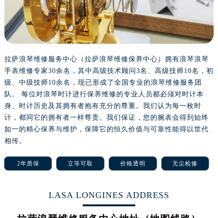
沈阳市沈河区中街路137号亨得利名表服务中心（品牌授权店）1层整层（需提前预约）
沈阳市沈河区中街路83号亨得利名表服务中心（品牌授权店）1层整层（需提前预约）
乌鲁木齐市天山区红山路26号时代广场（CCMALL）C座17层17-B（需提前预约）
温州市鹿城区锦绣路1067号置信广场10层1015室（需提前预约）
哈尔滨市道里区友谊西路600号富力中心T2座写字楼29层03室（需提前预约）
拉萨浪琴维修服务中心（拉萨浪琴维修保养中心）拥有浪琴浪琴
手表维修专家30余名，其中高级技术顾问3名、高级技师10名，初
大连市中山区人民路15号国际金融大厦7层G室（需提前预约）
级、中级技师10余名，现已形成了全国专业的浪琴维修服务团
佛山市禅城区季华五路57号万科金融中心C座12层1205室（需提前预约）
队。 每位对浪琴时计进行保养维修的专业人员都必须对时计本
东莞市东城街道鸿福东路1号民盈国贸中心T1写字楼9层907室（需提前预约）
身、时计历史及其拥有者抱有充分的尊重。我们认为每一枚时
无锡市梁溪区人民中路139号恒隆广场写字楼1座11层1104室（需提前预约）
计，都同它的拥有者一样尊贵。我们保证，您的腕表会得到始终
南通市崇川区工农路57号圆融广场写字楼16层1603室（需提前预约）
如一的精心保养与维护，保障它的恒久价值与可靠性能得以世代
苏州市苏州工业园区星港街199号苏州中心办公楼C座22层08室（需提前预约）
相传。
武汉市江汉区解放大道686号世界贸易大厦38层09室（需提前预约）
2年质保
立等可取
价格透明
无尘检修
南宁市青秀区金湖路59号地王大厦12楼1224室（需提前预约）
合肥市蜀山区潜山路111号万象城华润大厦B座12楼03室（需提前预约）
LASA LONGINES ADDRESS
泉州市丰泽区宝洲路729号浦西万达中心写字楼A座7楼709室（需提前预约）
青岛市南区山东路6号华润大厦B座22层04室（需提前预约）