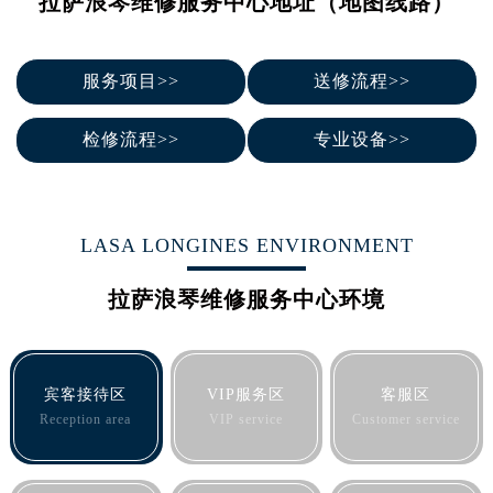
拉萨浪琴维修服务中心地址（地图线路）
烟台市芝罘区胜利路139号万达金融中心A座907室（需提前预约）
长春市朝阳区西安大路727号中银大厦A座(旺进大厦)18层09室（需提前预约）
贵阳市南明区都司高架桥路33号亨特国际金融中心14楼14D（需提前预约）
服务项目>>
送修流程>>
昆明市盘龙区北京路928号同德昆明广场写字楼10层06室（需提前预约）
石家庄市长安区中山东路39号勒泰中心写字楼B座13层07室（需提前预约）
检修流程>>
专业设备>>
西安市碑林区南关正街88号华侨城长安国际中心E座6楼10室（需提前预约）
海口市龙华区金贸东路5号海口华润大厦B座17层1707室（需提前预约）
唐山市路南区新华东道100号万达广场写字楼A座10层1002室（需提前预约）
LASA LONGINES ENVIRONMENT
台州市椒江区东海大道1800号腾达中心东1幢20楼2002室（需提前预约）
内蒙古自治区呼和浩特市玉泉区大学西街70号华润万象城写字楼（鄂尔多斯大厦）23层2326室（需提前预约）
拉萨浪琴维修服务中心环境
甘肃省兰州市七里河区西津西路16号兰州中心写字楼21层2102室（需提前预约）
重庆市解放碑渝中区民权路28号英利国际金融中心写字楼20层01室（需提前预约）
黑龙江省大庆市萨尔图区会战大街浪琴售后服务中心（需提前预约）
宾客接待区
VIP服务区
客服区
黑龙江省鹤岗市向阳区红军路浪琴售后服务中心（需提前预约）
Reception area
VIP service
Customer service
黑龙江省黑河市爱辉区中央街浪琴售后服务中心（需提前预约）
黑龙江省鸡西市鸡冠区红军路浪琴售后服务中心（需提前预约）