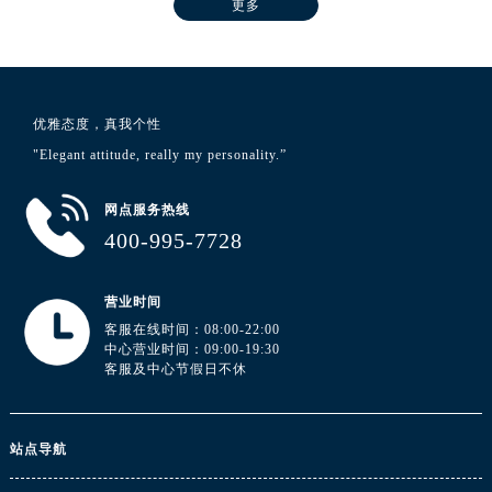
更多
广东省阳江市江城区东风一路浪琴售后服务中心（需提前预约）
广东省云浮市云城区金山路浪琴售后服务中心（需提前预约）
广东省湛江市赤坎区观海北路浪琴售后服务中心（需提前预约）
广东省肇庆市端州区信安大道与砚都大道交汇处浪琴售后服务中心（需提前预约）
优雅态度，真我个性
广西壮族自治区百色市右江区中山二路浪琴售后服务中心（需提前预约）
"Elegant attitude, really my personality.”
广西壮族自治区北海市海城区北京路浪琴售后服务中心（需提前预约）
广西壮族自治区崇左市江州区石景林街道友谊大道与丽川路交汇处浪琴售后服务中心（需提前预约）
网点服务热线
广西壮族自治区防城港市港口区金花茶大道浪琴售后服务中心（需提前预约）
400-995-7728
广西壮族自治区贵港市港北区港城街道布山大道与仙衣路交叉口浪琴售后服务中心（需提前预约）
广西壮族自治区桂林市秀峰区红岭路浪琴售后服务中心（需提前预约）
营业时间
广西壮族自治区河池市金城江区金城江街道朝阳路浪琴售后服务中心（需提前预约）
客服在线时间：08:00-22:00
广西壮族自治区贺州市八步区城东街道灵峰南路浪琴售后服务中心（需提前预约）
中心营业时间：09:00-19:30
客服及中心节假日不休
广西壮族自治区来宾市兴宾区桂中大道浪琴售后服务中心（需提前预约）
广西壮族自治区柳州市城中区中山中路浪琴售后服务中心（需提前预约）
广西壮族自治区钦州市钦南区金海湾东大街浪琴售后服务中心（需提前预约）
站点导航
广西壮族自治区梧州市万秀区龙湖镇高旺路浪琴售后服务中心（需提前预约）