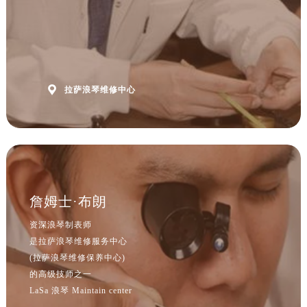
山西省吕梁市离石区永宁中路与建设街交叉口浪琴售后服务中心（需提前预约）
山西省朔州市朔城区怡西路与鄯阳西街交汇处浪琴售后服务中心（需提前预约）
山西省忻州市忻府区和平东街与七一南路交叉口浪琴售后服务中心（需提前预约）
山西省阳泉市郊区平阳东街与新城大道交叉口浪琴售后服务中心（需提前预约）
山西省运城市盐湖区河东街浪琴售后服务中心（需提前预约）

拉萨浪琴维修中心
山西省长治市潞州区英雄中路浪琴售后服务中心（需提前预约）
山西省太原市迎泽区迎泽街道解放路15号亨得利名表维修授权店3楼浪琴售后服务中心（需提前预约）
天津市和平区赤峰道136号天津国际金融中心26层2603室浪琴售后服务中心（需提前预约）
安徽省安庆市迎江区人民路浪琴售后服务中心（需提前预约）
安徽省蚌埠市蚌山区淮河路浪琴售后服务中心（需提前预约）
安徽省亳州市谯城区魏武大道浪琴售后服务中心（需提前预约）
詹姆士·布朗
安徽省池州市贵池区长江路浪琴售后服务中心（需提前预约）
资深浪琴制表师
安徽省滁州市琅琊区南谯北路浪琴售后服务中心（需提前预约）
是拉萨浪琴维修服务中心
安徽省阜阳市颍州区颍州北路浪琴售后服务中心（需提前预约）
(拉萨浪琴维修保养中心)
安徽省淮北市相山区淮海路浪琴售后服务中心（需提前预约）
的高级技师之一
LaSa 浪琴 Maintain center
安徽省淮南市田家庵区国庆中路浪琴售后服务中心（需提前预约）