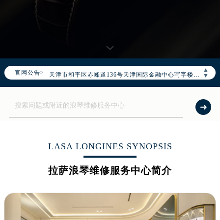
2026年7月浪琴全国官方售后客户服务热线：400-995-7728
浪琴官方全国统一服务热线400-995-7728，服务覆盖中国大陆、香港、澳门、台湾全部区域（非大陆需加拨“+86”）
2026年7月浪琴售后服务中心最新网点地址：
北京市东城区东长安街1号东方广场写字楼W3座6层602室（需提前预约）
北京市朝阳区建国门外大街甲6号华熙国际中心写字楼D座11层1102室（需提前预约）
▲
官网公告>
天津市和平区赤峰道136号天津国际金融中心写字楼26层2603室（需提前预约）
▼
上海市徐汇区虹桥路3号港汇中心写字楼2座37层3705室（需提前预约）
上海市黄浦区南京东路299号宏伊国际广场写字楼8层806室（需提前预约）
南京市秦淮区中山南路1号（新街口）南京中心写字楼22层C1-1室（需提前预约）
常州市新北区龙锦路1590号现代传媒中心写字楼5号楼10层1008室（需提前预约）
徐州市鼓楼区淮海东路29号苏宁广场IFC国际金融中心写字楼35层3508室（需提前预约）
LASA LONGINES SYNOPSIS
扬州市邗江区国展路29号星耀天地写字楼1号楼18层1803室（需提前预约）
拉萨浪琴维修服务中心简介
盐城市盐都区世纪大道5号盐城金融城写字楼1号楼16层1604室（需提前预约）
泰州市海陵区永定东路399号置地商务中心东塔写字楼（华润万象城）17层1706室（需提前预约）
宁波市江北区大闸南路500号来福士广场办公楼20层2009室（需提前预约）
杭州市上城区钱江路1366号华润大厦写字楼A座5层503-5室（需提前预约）