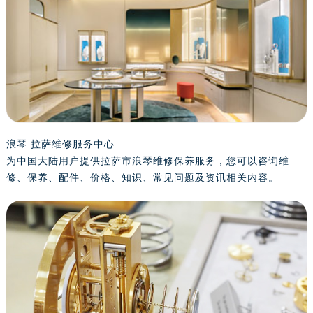
金华市金东区东市南街777号金华万达广场写字楼4号楼22层2209室（需提前预约）
绍兴市越城区胜利东路379号世茂天际中心写字楼8层805室（需提前预约）
嘉兴市南湖区广益路705号嘉兴世界贸易中心写字楼A座13层1304室（需提前预约）
南昌市红谷滩新区红谷中大道998号绿地双子塔（中央广场）A1座办公楼14层07室（需提前预约）
济南市历下区经十路11111号华润中心写字楼（万象城）15层1508室（需提前预约）
广州市天河区天河路230号万菱汇国际中心写字楼A塔7层704室（需提前预约）
广州市越秀区环市东路371-375号世界贸易中心大厦南塔写字楼15层07室（需提前预约）
深圳市罗湖区深南东路5001号华润大厦写字楼17层1701室（需提前预约）
浪琴 拉萨维修服务中心
为中国大陆用户提供拉萨市浪琴维修保养服务，您可以咨询维
惠州市惠城区江北文昌一路7号华贸大厦写字楼1座30层05室（需提前预约）
修、保养、配件、价格、知识、常见问题及资讯相关内容。
厦门市思明区湖滨东路95号华润大厦写字楼B座11层1104室（需提前预约）
福州市鼓楼区五四路128-1号恒力城写字楼15层03室（需提前预约）
成都市锦江区人民东路6号SAC东原中心写字楼24层2406B室（需提前预约）
重庆市江北区观音桥步行街2号融恒时代广场写字楼9层902室（需提前预约）
长沙市芙蓉区定王台街道建湘路393号世茂环球金融中心写字楼（芙蓉广场）10层13室（需提前预约）
郑州市二七区铭功路10号华润大厦写字楼29层2905室（需提前预约）
太原市迎泽区解放路15号亨得利名表服务中心（品牌授权店）3层整层（需提前预约）