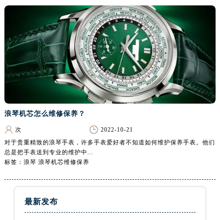
吉林省松原市宁江区五环大街浪琴售后服务中心（需提前预约）
吉林省通化市东昌区环通乡江南大街浪琴售后服务中心（需提前预约）
吉林省延边市延吉市解放路浪琴售后服务中心（需提前预约）
辽宁省鞍山市铁东区站前街浪琴售后服务中心（需提前预约）
辽宁省本溪市平山区胜利路浪琴售后服务中心（需提前预约）
辽宁省朝阳市双塔区新华路浪琴售后服务中心（需提前预约）
辽宁省丹东市振兴区七经街浪琴售后服务中心（需提前预约）
辽宁省抚顺市新抚区东一路浪琴售后服务中心（需提前预约）
浪琴机芯怎么维修保养？
辽宁省阜新市海州区解放大街浪琴售后服务中心（需提前预约）
辽宁省葫芦岛市连山区中央路浪琴售后服务中心（需提前预约）
次
2022-10-21
辽宁省锦州市古塔区中央大街浪琴售后服务中心（需提前预约）
对于贵重精致的浪琴手表，许多手表爱好者不知道如何维护保养手表。他们
总是把手表送到专业的维护中...
辽宁省辽阳市白塔区新运大街浪琴售后服务中心（需提前预约）
标签：浪琴 浪琴机芯维修保养
辽宁省盘锦市兴隆台区石油大街浪琴售后服务中心（需提前预约）
辽宁省铁岭市银州区南马路浪琴售后服务中心（需提前预约）
辽宁省营口市站前区市府路与渤海大街交叉口浪琴售后服务中心（需提前预约）
最新发布
辽宁省沈阳市沈河区中街路137号亨得利名表维修授权店1楼浪琴售后服务中心（需提前预约）