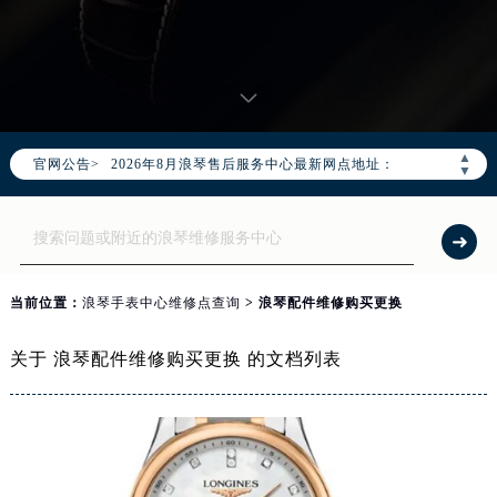
2026年8月浪琴中国区售后服务网络优化升级公告
2026年8月浪琴全国官方售后客户服务热线：400-995-7728
浪琴官方全国统一服务热线400-995-7728，服务覆盖中国大陆、香港、澳门、台湾全部区域（非大陆需加拨“+86”）
▲
官网公告>
2026年8月浪琴售后服务中心最新网点地址：
▼
北京市朝阳区建国门外大街甲6号华熙国际中心写字楼D座11层1102室（北京总部）（需提前预约）
北京市东城区东长安街1号东方广场写字楼W3座6层602室（需提前预约）
天津市和平区赤峰道136号天津国际金融中心写字楼26层2603室（需提前预约）
上海市徐汇区虹桥路3号港汇中心写字楼2座37层3705室（需提前预约）
当前位置：
浪琴手表中心维修点查询
> 浪琴配件维修购买更换
上海市黄浦区南京东路299号宏伊国际广场写字楼8层806室（需提前预约）
南京市秦淮区中山南路1号（新街口）南京中心写字楼22层C1-1室（需提前预约）
关于 浪琴配件维修购买更换 的文档列表
常州市新北区龙锦路1590号现代传媒中心写字楼5号楼10层1008室（需提前预约）
徐州市鼓楼区淮海东路29号苏宁广场IFC国际金融中心写字楼35层3508室（需提前预约）
扬州市邗江区国展路29号星耀天地写字楼1号楼18层1803室（需提前预约）
盐城市盐都区世纪大道5号盐城金融城写字楼1号楼16层1604室（需提前预约）