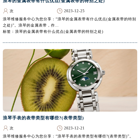
浪琴的金属表带有什么优点(金属表带的特别之处)
合肥市蜀山区潜山路111号万象城华润大厦B座12楼03室（需提前预约）
次
2023-12-25
泉州市丰泽区宝洲路729号浦西万达中心写字楼A座7楼709室（需提前预约）
浪琴维修服务中心为您分享：“浪琴的金属表带有什么优点(金属表带的特别
青岛市南区山东路6号华润大厦B座22层04室（需提前预约）
之处)”。浪琴的金属表带，作...
烟台市芝罘区胜利路139号万达金融中心A座907室（需提前预约）
标签：浪琴的金属表带有什么优点(金属表带的特别之处)
长春市朝阳区西安大路727号中银大厦A座(旺进大厦)18层09室（需提前预约）
贵阳市南明区都司高架桥路33号亨特国际金融中心14楼14D（需提前预约）
昆明市盘龙区北京路928号同德昆明广场写字楼10层06室（需提前预约）
石家庄市长安区中山东路39号勒泰中心写字楼B座13层07室（需提前预约）
西安市碑林区南关正街88号华侨城长安国际中心E座6楼10室（需提前预约）
海口市龙华区金贸东路5号海口华润大厦B座17层1707室（需提前预约）
唐山市路南区新华东道100号万达广场写字楼A座10层1002室（需提前预约）
台州市椒江区东海大道1800号腾达中心东1幢20楼2002室（需提前预约）
内蒙古自治区呼和浩特市玉泉区大学西街70号华润万象城写字楼（鄂尔多斯大厦）23层2326室（需提前预约）
甘肃省兰州市七里河区西津西路16号兰州中心写字楼21层2102室（需提前预约）
浪琴手表的表带类型有哪些?(表带类型)
重庆市解放碑渝中区民权路28号英利国际金融中心写字楼20层01室（需提前预约）
次
2023-12-21
黑龙江省大庆市萨尔图区会战大街浪琴售后服务中心（需提前预约）
浪琴维修服务中心为您分享：“浪琴手表的表带类型有哪些?(表带类型)”。