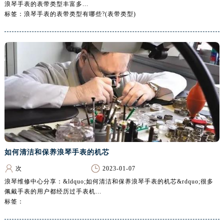
浪琴手表的表带类型丰富多...
黑龙江省鹤岗市向阳区红军路浪琴售后服务中心（需提前预约）
标签：浪琴手表的表带类型有哪些?(表带类型)
黑龙江省黑河市爱辉区中央街浪琴售后服务中心（需提前预约）
黑龙江省鸡西市鸡冠区红军路浪琴售后服务中心（需提前预约）
黑龙江省佳木斯市向阳区长安路浪琴售后服务中心（需提前预约）
黑龙江省牡丹江市东安区太平路浪琴售后服务中心（需提前预约）
黑龙江省七台河市桃山区大同街浪琴售后服务中心（需提前预约）
黑龙江省齐齐哈尔市龙沙区龙华路浪琴售后服务中心（需提前预约）
黑龙江省双鸭山市尖山区新兴大街浪琴售后服务中心（需提前预约）
黑龙江省绥化市北林区新华街与康庄路交叉口浪琴售后服务中心（需提前预约）
黑龙江省伊春市伊美区通河路浪琴售后服务中心（需提前预约）
吉林省白城市洮北区明仁南街浪琴售后服务中心（需提前预约）
如何清洁和保养浪琴手表的机芯
吉林省白山市浑江区浑江大街浪琴售后服务中心（需提前预约）
次
2023-01-07
吉林省吉林市船营区河南街浪琴售后服务中心（需提前预约）
浪琴维修中心分享：&ldquo;如何清洁和保养浪琴手表的机芯&rdquo;很多
吉林省辽源市龙山区人民大街浪琴售后服务中心（需提前预约）
佩戴手表的用户都经历过手表机...
吉林省梅河口市新华街道梅河大街浪琴售后服务中心（需提前预约）
标签：
吉林省四平市铁东区紫气大路与南九经街交汇处浪琴售后服务中心（需提前预约）