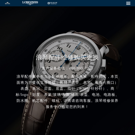

浪琴配件维修购买更换
客户服务电话：400-995-7728
浪琴配件服务包含：配件维修、配件更换、配件购买，本页
面将为您提供立等可取：表扣、表带、表节、表圈（圈口）
表盘、表冠、后盖、底盖、指针（时针分针秒针）、商
标/logo、刻度、表蒙/玻璃/表面/镜面/表盖、电池、电路板、
防水圈、机芯配件、螺丝，详情请咨询客服。浪琴维修保养
服务中心欢迎您的到来！