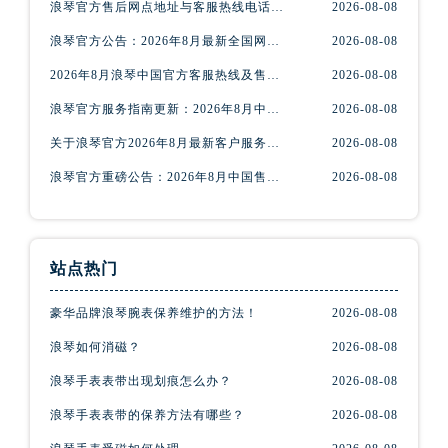
浪琴官方售后网点地址与客服热线电话2026年8月最新权威通告
2026-08-08
辽宁省沈阳市沈河区中街路83号亨得利名表维修授权店1楼浪琴售后服务中心（需提前预约）
北京市朝阳区建国门外大街甲6号华熙国际中心D座11层1102室浪琴售后服务中心（北京总部）（需提前预约）
浪琴官方公告：2026年8月最新全国网点地址与热线
2026-08-08
北京市东城区东长安街1号王府井东方广场W3座6层602室浪琴售后服务中心（需提前预约）
2026年8月浪琴中国官方客服热线及售后网点地址最新公告
2026-08-08
河北省保定市竞秀区朝阳北大街北国先天下浪琴售后服务中心（需提前预约）
浪琴官方服务指南更新：2026年8月中国网点地址与客服热线电话
2026-08-08
内蒙古自治区阿拉善盟市左旗土尔扈特大街浪琴售后服务中心（需提前预约）
关于浪琴官方2026年8月最新客户服务热线与网点地址的说明
2026-08-08
内蒙古自治区巴彦淖尔市临河区新华街浪琴售后服务中心（需提前预约）
内蒙古自治区包头市青山区幸福路甲3号王府井百货名表维修浪琴售后服务中心（需提前预约）
浪琴官方重磅公告：2026年8月中国售后网点地址及电话官方版
2026-08-08
内蒙古自治区赤峰市红山区哈达街浪琴售后服务中心（需提前预约）
内蒙古自治区鄂尔多斯市东胜区伊金霍洛街浪琴售后服务中心（需提前预约）
内蒙古自治区呼伦贝尔市海拉尔区中央街浪琴售后服务中心（需提前预约）
站点热门
内蒙古自治区通辽市科尔沁区明仁大街浪琴售后服务中心（需提前预约）
豪华品牌浪琴腕表保养维护的方法！
2026-08-08
内蒙古自治区乌海市海勃湾区人民南路浪琴售后服务中心（需提前预约）
内蒙古自治区乌兰察布市集宁区恩和大街浪琴售后服务中心（需提前预约）
浪琴如何消磁？
2026-08-08
内蒙古自治区锡林郭勒盟市锡林浩特市光明街与额尔敦路交叉口浪琴售后服务中心（需提前预约）
浪琴手表表带出现划痕怎么办？
2026-08-08
内蒙古自治区兴安盟市乌兰浩特市兴安大街浪琴售后服务中心（需提前预约）
浪琴手表表带的保养方法有哪些？
2026-08-08
山西省大同市平城区迎宾街浪琴售后服务中心（需提前预约）