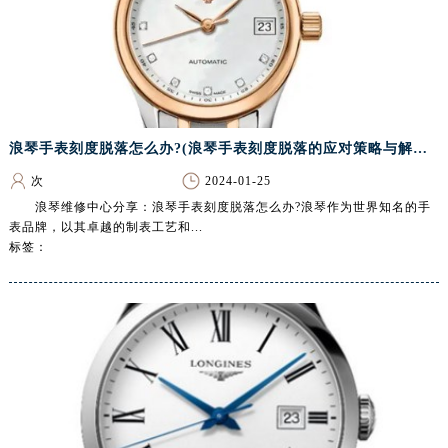
泰州市海陵区永定东路399号置地商务中心东塔写字楼（华润万象城）17层1706室（需提前预约）
宁波市江北区大闸南路500号来福士广场办公楼20层2009室（需提前预约）
杭州市上城区钱江路1366号华润大厦写字楼A座5层503-5室（需提前预约）
金华市金东区东市南街777号金华万达广场写字楼4号楼22层2209室（需提前预约）
绍兴市越城区胜利东路379号世茂天际中心写字楼8层805室（需提前预约）
嘉兴市南湖区广益路705号嘉兴世界贸易中心写字楼A座13层1304室（需提前预约）
浪琴手表刻度脱落怎么办?(浪琴手表刻度脱落的应对策略与解决方案)
南昌市红谷滩新区红谷中大道998号绿地双子塔（中央广场）A1座办公楼14层07室（需提前预约）
次
2024-01-25
济南市历下区经十路11111号华润中心写字楼（万象城）15层1508室（需提前预约）
浪琴维修中心分享：浪琴手表刻度脱落怎么办?浪琴作为世界知名的手
表品牌，以其卓越的制表工艺和...
广州市天河区天河路230号万菱汇国际中心写字楼A塔7层704室（需提前预约）
标签：
广州市越秀区环市东路371-375号世界贸易中心大厦南塔写字楼15层07室（需提前预约）
深圳市罗湖区深南东路5001号华润大厦写字楼17层1701室（需提前预约）
惠州市惠城区江北文昌一路7号华贸大厦写字楼1座30层05室（需提前预约）
厦门市思明区湖滨东路95号华润大厦写字楼B座11层1104室（需提前预约）
福州市鼓楼区五四路128-1号恒力城写字楼15层03室（需提前预约）
成都市锦江区人民东路6号SAC东原中心写字楼24层2406B室（需提前预约）
重庆市江北区观音桥步行街2号融恒时代广场写字楼9层902室（需提前预约）