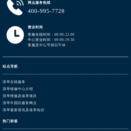
安徽省阜阳市颍州区颍州北路浪琴售后服务中心（需提前预约）
网点服务热线
400-995-7728
安徽省淮北市相山区淮海路浪琴售后服务中心（需提前预约）
安徽省淮南市田家庵区国庆中路浪琴售后服务中心（需提前预约）
安徽省黄山市屯溪区黄山西路浪琴售后服务中心（需提前预约）
营业时间
客服在线时间：08:00-22:00
安徽省六安市金安区解放中路浪琴售后服务中心（需提前预约）
中心营业时间：09:00-19:30
安徽省马鞍山市雨山区湖南西路浪琴售后服务中心（需提前预约）
客服及中心节假日不休
安徽省宿州市埇桥区人民中路浪琴售后服务中心（需提前预约）
安徽省铜陵市铜官区石城大道浪琴售后服务中心（需提前预约）
站点导航
安徽省芜湖市镜湖区中山路步行街浪琴售后服务中心（需提前预约）
安徽省宣城市宣州区叠嶂西路浪琴售后服务中心（需提前预约）
浪琴在线服务
福建省龙岩市新罗区九一南路浪琴售后服务中心（需提前预约）
浪琴维修中心介绍
福建省南平市建阳区人民西路浪琴售后服务中心（需提前预约）
浪琴维修及保养项目
福建省宁德市蕉城区天湖东路浪琴售后服务中心（需提前预约）
浪琴中国区服务网点
福建省莆田市城厢区霞林街道荔华东大道浪琴售后服务中心（需提前预约）
浪琴最新资讯及保养知识
福建省三明市三元区东乾二路浪琴售后服务中心（需提前预约）
热门标签
福建省漳州市龙文区步港路浪琴售后服务中心（需提前预约）