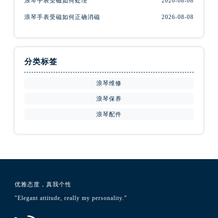
浪琴手表受磁如何处理
2026-08-08
山西省晋城市城区黄华街浪琴售后服务中心（需提前预约）
浪琴手表受磁如何正确消磁
2026-08-08
山西省晋中市榆次区顺城街浪琴售后服务中心（需提前预约）
山西省临汾市尧都区解放路浪琴售后服务中心（需提前预约）
山西省吕梁市离石区永宁中路与建设街交叉口浪琴售后服务中心（需提前预约）
山西省朔州市朔城区怡西路与鄯阳西街交汇处浪琴售后服务中心（需提前预约）
分类标签
山西省忻州市忻府区和平东街与七一南路交叉口浪琴售后服务中心（需提前预约）
浪琴维修
山西省阳泉市郊区平阳东街与新城大道交叉口浪琴售后服务中心（需提前预约）
浪琴保养
山西省运城市盐湖区河东街浪琴售后服务中心（需提前预约）
山西省长治市潞州区英雄中路浪琴售后服务中心（需提前预约）
浪琴配件
山西省太原市迎泽区迎泽街道解放路15号亨得利名表维修授权店3楼浪琴售后服务中心（需提前预约）
天津市和平区赤峰道136号天津国际金融中心26层2603室浪琴售后服务中心（需提前预约）
安徽省安庆市迎江区人民路浪琴售后服务中心（需提前预约）
安徽省蚌埠市蚌山区淮河路浪琴售后服务中心（需提前预约）
安徽省亳州市谯城区魏武大道浪琴售后服务中心（需提前预约）
优雅态度，真我个性
安徽省池州市贵池区长江路浪琴售后服务中心（需提前预约）
"Elegant attitude, really my personality.”
安徽省滁州市琅琊区南谯北路浪琴售后服务中心（需提前预约）