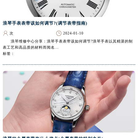
长沙市芙蓉区定王台街道建湘路393号世茂环球金融中心写字楼（芙蓉广场）10层13室（需提前预约）
郑州市二七区铭功路10号华润大厦写字楼29层2905室（需提前预约）
太原市迎泽区解放路15号亨得利名表服务中心（品牌授权店）3层整层（需提前预约）
浪琴手表表带该如何调节?(调节表带指南)
沈阳市沈河区中街路137号亨得利名表服务中心（品牌授权店）1层整层（需提前预约）
次
2024-01-10
沈阳市沈河区中街路83号亨得利名表服务中心（品牌授权店）1层整层（需提前预约）
浪琴维修中心分享：浪琴手表表带该如何调节?浪琴手表以其精湛的制
乌鲁木齐市天山区红山路26号时代广场（CCMALL）C座17层17-B（需提前预约）
表工艺和高品质的材料而闻名...
标签：
温州市鹿城区锦绣路1067号置信广场10层1015室（需提前预约）
哈尔滨市道里区友谊西路600号富力中心T2座写字楼29层03室（需提前预约）
大连市中山区人民路15号国际金融大厦7层G室（需提前预约）
佛山市禅城区季华五路57号万科金融中心C座12层1205室（需提前预约）
东莞市东城街道鸿福东路1号民盈国贸中心T1写字楼9层907室（需提前预约）
无锡市梁溪区人民中路139号恒隆广场写字楼1座11层1104室（需提前预约）
南通市崇川区工农路57号圆融广场写字楼16层1603室（需提前预约）
苏州市苏州工业园区星港街199号苏州中心办公楼C座22层08室（需提前预约）
武汉市江汉区解放大道686号世界贸易大厦38层09室（需提前预约）
南宁市青秀区金湖路59号地王大厦12楼1224室（需提前预约）