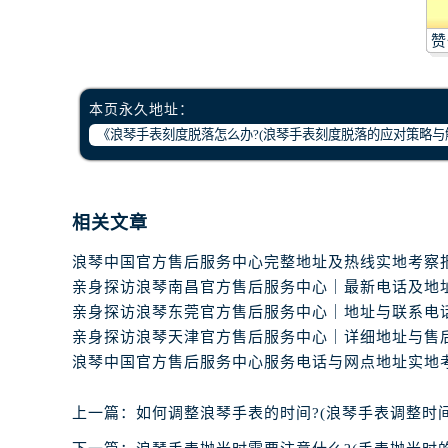
黑龙江省齐齐哈尔市龙沙区龙华路浪
黑龙江省双鸭山市尖山区新兴大街浪
赞
黑龙江省绥化市北林区新华街与康庄
黑龙江省伊春市伊美区通河路浪琴售
本页永久地址：
吉林省白城市洮北区明仁南街浪琴售
吉林省白山市浑江区浑江大街浪琴售
吉林省吉林市船营区河南街浪琴售后
吉林省辽源市龙山区人民大街浪琴售
相关文章
吉林省梅河口市新华街道梅河大街浪
吉林省四平市铁东区紫气大路与南九
吉林省松原市宁江区五环大街浪琴售
吉林省通化市东昌区环通乡江南大街
吉林省延边市延吉市解放路浪琴售后
辽宁省鞍山市铁东区站前街浪琴售后
辽宁省本溪市平山区胜利路浪琴售后
上一篇：
如何调整浪琴手表的时间?(浪琴手表调整时间
辽宁省朝阳市双塔区新华路浪琴售后