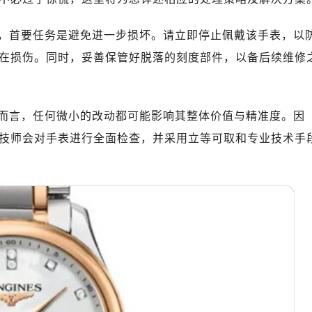
绿地双子塔（中央广场）A1座办公楼14层07室（需提前预约）
心写字楼（万象城）15层1508室（需提前预约）
首要任务是避免进一步损坏。请立即停止佩戴该手表，以
际中心写字楼A塔7层704室（需提前预约）
在损伤。同时，妥善保管好脱落的刻度部件，以备后续维修
世界贸易中心大厦南塔写字楼15层07室（需提前预约）
厦写字楼17层1701室（需提前预约）
厦写字楼1座30层05室（需提前预约）
言，任何微小的改动都可能影响其整体价值与精准度。因
字楼B座11层1104室（需提前预约）
技师会对手表进行全面检查，并采用立等可取和专业技术手
写字楼15层03室（需提前预约）
心写字楼24层2406B室（需提前预约）
代广场写字楼9层902室（需提前预约）
号世茂环球金融中心写字楼（芙蓉广场）10层13室（需提前预约
楼29层2905室（需提前预约）
表服务中心（品牌授权店）3层整层（需提前预约）
表服务中心（品牌授权店）1层整层（需提前预约）
表服务中心（品牌授权店）1层整层（需提前预约）
（CCMALL）C座17层17-B（需提前预约）