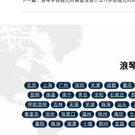
下一篇：
浪琴手表抛光时需要注意什么?(手表抛光时
辽宁省丹东市振兴区七经街浪琴售后
辽宁省抚顺市新抚区东一路浪琴售后
辽宁省阜新市海州区解放大街浪琴售
辽宁省葫芦岛市连山区中央路浪琴售
辽宁省锦州市古塔区中央大街浪琴售
辽宁省辽阳市白塔区新运大街浪琴售
辽宁省盘锦市兴隆台区石油大街浪琴
辽宁省铁岭市银州区南马路浪琴售后
浪
辽宁省营口市站前区市府路与渤海大
辽宁省沈阳市沈河区中街路137号亨
北京
上海
广州
深圳
天津
成都
重庆
辽宁省沈阳市沈河区中街路83号亨
昆明
南昌
南宁
青岛
沈阳
石家庄
北京市朝阳区建国门外大街甲6号华熙
北京市东城区东长安街1号王府井东方
呼和浩特
吉林
无锡
芜湖
珠海
汕头
河北省保定市竞秀区朝阳北大街北国
秦皇岛
沧州
张家口
温州
徐州
潍坊
九
内蒙古自治区阿拉善盟市左旗土尔扈
襄阳
株洲
湘潭
十堰
荆州
宜昌
内蒙古自治区巴彦淖尔市临河区新华