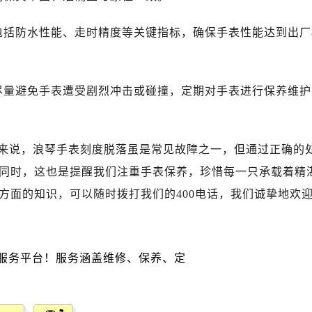
广场写字楼10层06室（需提前预约）
心写字楼B座13层07室（需提前预约）
括防水性能、走时精度等关键指标，确保手表性能达到出厂
安国际中心E座6楼10室（需提前预约）
B座17层1707室（需提前预约）
写字楼A座10层1002室（需提前预约）
量避免手表遭受剧烈冲击或碰撞，定期对手表进行保养维护
心东1幢20楼2002室（需提前预约）
街70号华润万象城写字楼（鄂尔多斯大厦）23层2326室（需
州中心写字楼21层2102室（需提前预约）
来说，浪琴手表刻度脱落虽是常见故障之一，但通过正确的
国际金融中心写字楼20层01室（需提前预约）
同时，这也是提醒我们注重手表保养，珍惜每一只承载着精
琴售后服务中心（需提前预约）
方面的知识，可以随时拨打我们的400电话，我们诚挚地欢
后服务中心（需提前预约）
后服务中心（需提前预约）
后服务中心（需提前预约）
售后服务中心（需提前预约）
售后服务中心（需提前预约）
售后服务中心（需提前预约）