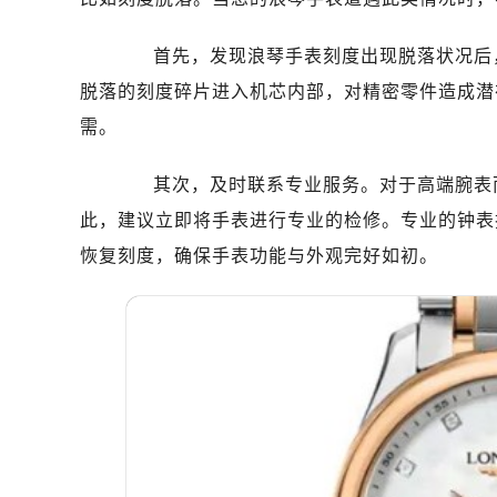
南昌市红谷滩新区红谷中大道998号
济南市历下区经十路11111号华润中
首先，发现浪琴手表刻度出现脱落状况后，
广州市天河区天河路230号万菱汇国
脱落的刻度碎片进入机芯内部，对精密零件造成潜
广州市越秀区环市东路371-375号
需。
深圳市罗湖区深南东路5001号华润大
惠州市惠城区江北文昌一路7号华贸大
其次，及时联系专业服务。对于高端腕表而
厦门市思明区湖滨东路95号华润大厦写
此，建议立即将手表进行专业的检修。专业的钟表
福州市鼓楼区五四路128-1号恒力城
恢复刻度，确保手表功能与外观完好如初。
成都市锦江区人民东路6号SAC东原中
重庆市江北区观音桥步行街2号融恒时
长沙市芙蓉区定王台街道建湘路393
郑州市二七区铭功路10号华润大厦写字
太原市迎泽区解放路15号亨得利名
沈阳市沈河区中街路137号亨得利名
沈阳市沈河区中街路83号亨得利名
乌鲁木齐市天山区红山路26号时代广场