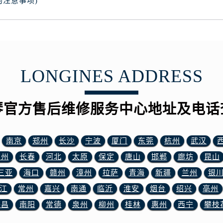
的注意事项)
服务中心（需提前预约）
服务中心（需提前预约）
后服务中心（需提前预约）
后服务中心（需提前预约）
后服务中心（需提前预约）
LONGINES ADDRESS
后服务中心（需提前预约）
售后服务中心（需提前预约）
服务中心（需提前预约）
琴官方售后维修服务中心地址及电话
街交叉口浪琴售后服务中心（需提前预约）
得利名表维修授权店1楼浪琴售后服务中心（需提前预约）
南京
郑州
长沙
宁波
厦门
东莞
杭州
武汉
得利名表维修授权店1楼浪琴售后服务中心（需提前预约）
苏州
长春
河北
太原
保定
唐山
邯郸
廊坊
昆山
国际中心D座11层1102室浪琴售后服务中心（需提前预约）
广场W3座6层602室浪琴售后服务中心（需提前预约）
三亚
海口
赣州
漳州
拉萨
青海
新疆
兰州
银
先天下浪琴售后服务中心（需提前预约）
江
常州
嘉兴
南通
临沂
淮安
烟台
绍兴
亳州
特大街浪琴售后服务中心（需提前预约）
许昌
南阳
常德
泉州
柳州
桂林
惠州
西宁
攀枝
街浪琴售后服务中心（需提前预约）