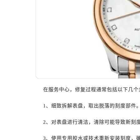
温州市鹿城区锦绣路1067号置信广场
哈尔滨市道里区友谊西路600号富力中
大连市中山区人民路15号国际金融大
佛山市禅城区季华五路57号万科金融中
东莞市东城街道鸿福东路1号民盈国贸
无锡市梁溪区人民中路139号恒隆广场
南通市崇川区工农路57号圆融广场写字
苏州市苏州工业园区星港街199号苏州
武汉市江汉区解放大道686号世界贸易
南宁市青秀区金湖路59号地王大厦12
在服务中心，修复过程通常包括以下几个
合肥市蜀山区潜山路111号万象城华润
泉州市丰泽区宝洲路729号浦西万达中
1、细致拆解表盘，取出脱落的刻度部件
青岛市南区山东路6号华润大厦B座2
烟台市芝罘区胜利路139号万达金融中
2、对表盘进行清洁，清除可能导致新刻度
长春市朝阳区西安大路727号中银大厦
贵阳市南明区都司高架桥路33号亨特
3、使用专用胶水或技术重新安装刻度，确