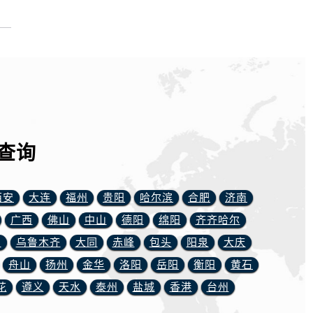
查询
西安
大连
福州
贵阳
哈尔滨
合肥
济南
广西
佛山
中山
德阳
绵阳
齐齐哈尔
川
乌鲁木齐
大同
赤峰
包头
阳泉
大庆
舟山
扬州
金华
洛阳
岳阳
衡阳
黄石
花
遵义
天水
泰州
盐城
香港
台州