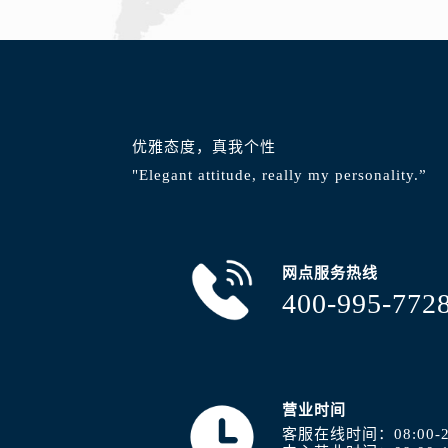
内蒙古自治区包头市青山区幸福路甲
内蒙古自治区赤峰市红山区哈达街浪
内蒙古自治区鄂尔多斯市东胜区伊金
内蒙古自治区呼伦贝尔市海拉尔区中
内蒙古自治区通辽市科尔沁区明仁大
内蒙古自治区乌海市海勃湾区人民南
优雅态度，真我个性
内蒙古自治区乌兰察布市集宁区恩和
"Elegant attitude, really my personality.”
内蒙古自治区锡林郭勒盟市锡林浩特
内蒙古自治区兴安盟市乌兰浩特市兴
山西省大同市平城区迎宾街浪琴售后
网点服务热线
山西省晋城市城区黄华街浪琴售后服
400-995-772
山西省晋中市榆次区顺城街浪琴售后
山西省临汾市尧都区解放路浪琴售后
山西省吕梁市离石区永宁中路与建设
山西省朔州市朔城区怡西路与鄯阳西
营业时间
山西省忻州市忻府区和平东街与七一
客服在线时间：08:00-2