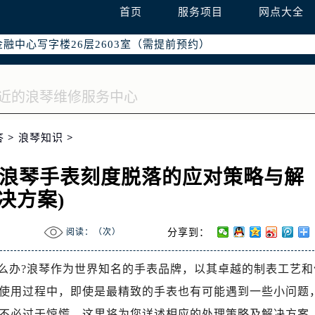
字楼W3座6层602室（需提前预约）
首页
服务项目
网点大全
国际中心写字楼D座11层1102室（需提前预约）
融中心写字楼26层2603室（需提前预约）
2座37层3705室（需提前预约）
际广场写字楼8层806室（需提前预约）
南京中心写字楼22层C1-1室（需提前预约）
中心写字楼5号楼10层1008室（需提前预约）
答
>
浪琴知识
>
FC国际金融中心写字楼35层3508室（需提前预约）
楼1号楼18层1803室（需提前预约）
(浪琴手表刻度脱落的应对策略与解
字楼1号楼16层1604室（需提前预约）
决方案)
务中心东塔写字楼（华润万象城）17层1706室（需提前预约）
场办公楼20层2009室（需提前预约）
阅读：（
次）
分享到：
写字楼A座5层503-5室（需提前预约）
广场写字楼4号楼22层2209室（需提前预约）
么办?浪琴作为世界知名的手表品牌，以其卓越的制表工艺和
际中心写字楼8层805室（需提前预约）
使用过程中，即使是最精致的手表也有可能遇到一些小问题
易中心写字楼A座13层1304室（需提前预约）
不必过于惊慌，这里将为您详述相应的处理策略及解决方案