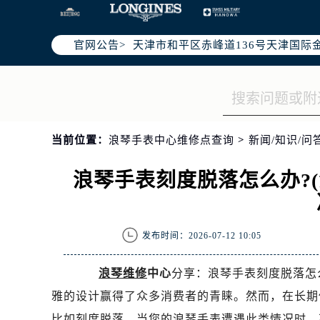
北京市东城区东长安街1号东方广场写
北京市朝阳区建国门外大街甲6号华熙
官网公告>
天津市和平区赤峰道136号天津国际金
上海市徐汇区虹桥路3号港汇中心写字楼
上海市黄浦区南京东路299号宏伊国
南京市秦淮区中山南路1号（新街口）
常州市新北区龙锦路1590号现代传媒
当前位置：
浪琴手表中心维修点查询
>
新闻/知识/问
徐州市鼓楼区淮海东路29号苏宁广场I
扬州市邗江区国展路29号星耀天地写字
浪琴手表刻度脱落怎么办?
盐城市盐都区世纪大道5号盐城金融城写
泰州市海陵区永定东路399号置地商
宁波市江北区大闸南路500号来福士广
发布时间：2026-07-12 10:05
杭州市上城区钱江路1366号华润大厦
金华市金东区东市南街777号金华万达
浪琴维修
中心
分享：浪琴手表刻度脱落怎
绍兴市越城区胜利东路379号世茂天
雅的设计赢得了众多消费者的青睐。然而，在长期
嘉兴市南湖区广益路705号嘉兴世界贸
比如刻度脱落。当您的浪琴手表遭遇此类情况时，