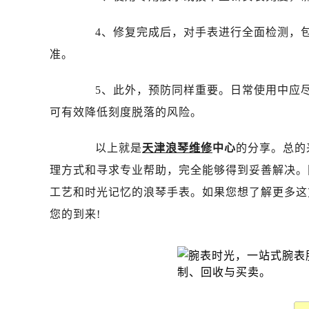
昆明市盘龙区北京路928号同德昆明
石家庄市长安区中山东路39号勒泰中
4、修复完成后，对手表进行全面检测，包
西安市碑林区南关正街88号华侨城长
准。
海口市龙华区金贸东路5号海口华润大厦
唐山市路南区新华东道100号万达广场
5、此外，预防同样重要。日常使用中应尽
台州市椒江区东海大道1800号腾达中
可有效降低刻度脱落的风险。
内蒙古自治区呼和浩特市玉泉区大学西
甘肃省兰州市七里河区西津西路16号兰
以上就是
天津浪琴维修
中心
的分享。总的
重庆市解放碑渝中区民权路28号英利
理方式和寻求专业帮助，完全能够得到妥善解决。
黑龙江省大庆市萨尔图区会战大街浪
工艺和时光记忆的浪琴手表。如果您想了解更多这
黑龙江省鹤岗市向阳区红军路浪琴售
您的到来!
黑龙江省黑河市爱辉区中央街浪琴售
黑龙江省鸡西市鸡冠区红军路浪琴售
黑龙江省佳木斯市向阳区长安路浪琴
黑龙江省牡丹江市东安区太平路浪琴
黑龙江省七台河市桃山区大同街浪琴