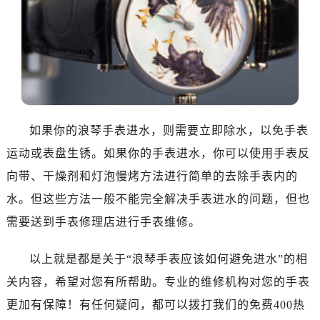
佛山市禅城区季华五路57号万科金融中心C座12层1205室（需提前预约）
东莞市东城街道鸿福东路1号民盈国贸中心T1写字楼9层907室（需提前预约）
无锡市梁溪区人民中路139号恒隆广场写字楼1座11层1104室（需提前预约）
南通市崇川区工农路57号圆融广场写字楼16层1603室（需提前预约）
苏州市苏州工业园区星港街199号苏州中心办公楼C座22层08室（需提前预约）
武汉市江汉区解放大道686号世界贸易大厦38层09室（需提前预约）
南宁市青秀区金湖路59号地王大厦12楼1224室（需提前预约）
如果你的浪琴手表进水，则需要立即除水，以免手表
合肥市蜀山区潜山路111号万象城华润大厦B座12楼03室（需提前预约）
运动或表盘生锈。如果你的手表进水，你可以使用手表反
泉州市丰泽区宝洲路729号浦西万达中心写字楼A座7楼709室（需提前预约）
向带、干燥剂和灯泡慢烤方法进行简单的去除手表内的
青岛市南区山东路6号华润大厦B座22层04室（需提前预约）
水。但这些方法一般不能完全解决手表进水的问题，但也
烟台市芝罘区胜利路139号万达金融中心A座907室（需提前预约）
需要送到手表修理店进行手表维修。
长春市朝阳区西安大路727号中银大厦A座(旺进大厦)18层09室（需提前预约）
贵阳市南明区都司高架桥路33号亨特国际金融中心14楼14D（需提前预约）
以上就是都是关于“浪琴手表应该如何避免进水”的相
昆明市盘龙区北京路928号同德昆明广场写字楼10层06室（需提前预约）
关内容，希望对您有所帮助。专业的维修机构对您的手表
石家庄市长安区中山东路39号勒泰中心写字楼B座13层07室（需提前预约）
更加有保障！有任何疑问，都可以拨打我们的免费400热
西安市碑林区南关正街88号华侨城长安国际中心E座6楼10室（需提前预约）