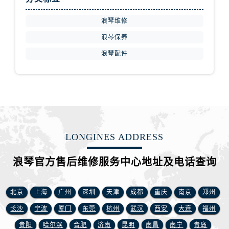
内蒙古自治区呼伦贝尔市海拉尔区中央街浪琴售后服务中心（需提前预约）
内蒙古自治区通辽市科尔沁区明仁大街浪琴售后服务中心（需提前预约）
浪琴维修
内蒙古自治区乌海市海勃湾区人民南路浪琴售后服务中心（需提前预约）
浪琴保养
内蒙古自治区乌兰察布市集宁区恩和大街浪琴售后服务中心（需提前预约）
浪琴配件
内蒙古自治区锡林郭勒盟市锡林浩特市光明街与额尔敦路交叉口浪琴售后服务中心（需提前预约）
内蒙古自治区兴安盟市乌兰浩特市兴安大街浪琴售后服务中心（需提前预约）
山西省大同市平城区迎宾街浪琴售后服务中心（需提前预约）
山西省晋城市城区黄华街浪琴售后服务中心（需提前预约）
山西省晋中市榆次区顺城街浪琴售后服务中心（需提前预约）
山西省临汾市尧都区解放路浪琴售后服务中心（需提前预约）
LONGINES ADDRESS
山西省吕梁市离石区永宁中路与建设街交叉口浪琴售后服务中心（需提前预约）
浪琴官方售后维修服务中心地址及电话查询
山西省朔州市朔城区怡西路与鄯阳西街交汇处浪琴售后服务中心（需提前预约）
山西省忻州市忻府区和平东街与七一南路交叉口浪琴售后服务中心（需提前预约）
山西省阳泉市郊区平阳东街与新城大道交叉口浪琴售后服务中心（需提前预约）
北京
上海
广州
深圳
天津
成都
重庆
南京
郑州
山西省运城市盐湖区河东街浪琴售后服务中心（需提前预约）
长沙
宁波
厦门
东莞
杭州
武汉
西安
大连
福州
山西省长治市潞州区英雄中路浪琴售后服务中心（需提前预约）
贵阳
哈尔滨
合肥
济南
昆明
南昌
南宁
青岛