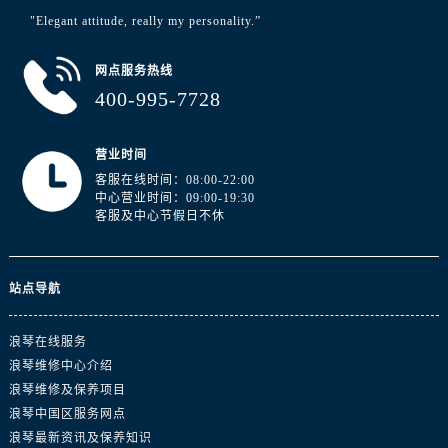
安徽省宣城市宣州区叠嶂西路浪琴售后服务中心（需提前预约）
"Elegant attitude, really my personality.”
福建省龙岩市新罗区九一南路浪琴售后服务中心（需提前预约）
福建省南平市建阳区人民西路浪琴售后服务中心（需提前预约）
网点服务热线
福建省宁德市蕉城区天湖东路浪琴售后服务中心（需提前预约）
400-995-7728
福建省莆田市城厢区霞林街道荔华东大道浪琴售后服务中心（需提前预约）
福建省三明市三元区东乾二路浪琴售后服务中心（需提前预约）
营业时间
福建省漳州市龙文区步港路浪琴售后服务中心（需提前预约）
客服在线时间：08:00-22:00
中心营业时间：09:00-19:30
江苏省常州市新北区龙锦路1590号现代传媒中心5号楼10层1008室浪琴售后服务中心（需提前预约）
客服及中心节假日不休
江苏省淮安市清江浦区淮海北路浪琴售后服务中心（需提前预约）
江苏省连云港市海州区通灌北路浪琴售后服务中心（需提前预约）
江苏省南京市秦淮区中山南路1号南京中心22层22-C1-C3室浪琴售后服务中心（需提前预约）
站点导航
江苏省宿迁市宿城区西湖路浪琴售后服务中心（需提前预约）
浪琴在线服务
江苏省泰州市海陵区永定东路399号置地商务中心东塔（华润万象城）17层1706室浪琴售后服务中心（需提前预约）
浪琴维修中心介绍
江苏省徐州市鼓楼区淮海东路29号苏宁广场IFC国际金融中心35层3508室浪琴售后服务中心（需提前预约）
浪琴维修及保养项目
江苏省盐城市盐都区世纪大道5号盐城金融城写字楼1号楼16层1604室浪琴售后服务中心（需提前预约）
浪琴中国区服务网点
江苏省扬州市邗江区国展路29号星耀天地写字楼1号楼18层1803室浪琴售后服务中心（需提前预约）
浪琴最新资讯及保养知识