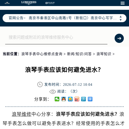
上海市徐汇区虹桥路3号港汇中心写字楼2座37层3705室（需提前预约）

上海市黄浦区南京东路299号宏伊国际广场写字楼8层806室（需提前预约）
▲
官网公告>
南京市秦淮区中山南路1号（新街口）南京中心写字楼22层C1-1室（需提前预约）
▼
常州市新北区龙锦路1590号现代传媒中心写字楼5号楼10层1008室（需提前预约）
徐州市鼓楼区淮海东路29号苏宁广场IFC国际金融中心写字楼35层3508室（需提前预约）
扬州市邗江区国展路29号星耀天地写字楼1号楼18层1803室（需提前预约）
盐城市盐都区世纪大道5号盐城金融城写字楼1号楼16层1604室（需提前预约）
当前位置：
浪琴手表中心维修点查询
>
新闻/知识/问答
>
浪琴知识
>
泰州市海陵区永定东路399号置地商务中心东塔写字楼（华润万象城）17层1706室（需提前预约）
宁波市江北区大闸南路500号来福士广场办公楼20层2009室（需提前预约）
浪琴手表应该如何避免进水？
杭州市上城区钱江路1366号华润大厦写字楼A座5层503-5室（需提前预约）
金华市金东区东市南街777号金华万达广场写字楼4号楼22层2209室（需提前预约）
发布时间：2026-07-12 10:04
绍兴市越城区胜利东路379号世茂天际中心写字楼8层805室（需提前预约）
阅读：（
次）
嘉兴市南湖区广益路705号嘉兴世界贸易中心写字楼A座13层1304室（需提前预约）
分享到：
南昌市红谷滩新区红谷中大道998号绿地双子塔（中央广场）A1座办公楼14层07室（需提前预约）
浪琴维修
中心分享：
浪琴手表应该如何避免进水？
浪
济南市历下区经十路11111号华润中心写字楼（万象城）15层1508室（需提前预约）
琴手表怎么做可以避免手表进水？经常使用的手表怎么才
广州市天河区天河路230号万菱汇国际中心写字楼A塔7层704室（需提前预约）