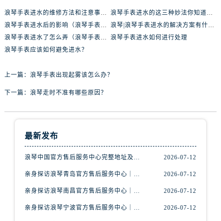
黑龙江省伊春市伊美区通河路浪琴售后服务中心（需提前预约）
浪琴手表进水的维修方法和注意事项！
浪琴手表进水的这三种妙法你知道吗？
吉林省白城市洮北区明仁南街浪琴售后服务中心（需提前预约）
浪琴手表进水后的影响（浪琴手表进水后该怎么办？）
浪琴|浪琴手表进水的解决方案有什么？
吉林省白山市浑江区浑江大街浪琴售后服务中心（需提前预约）
浪琴手表进水了怎么弄（浪琴手表进水了怎么办）
浪琴手表进水如何进行处理
吉林省吉林市船营区河南街浪琴售后服务中心（需提前预约）
浪琴手表应该如何避免进水？
吉林省辽源市龙山区人民大街浪琴售后服务中心（需提前预约）
吉林省梅河口市新华街道梅河大街浪琴售后服务中心（需提前预约）
上一篇：
浪琴手表出现起雾该怎么办？
吉林省四平市铁东区紫气大路与南九经街交汇处浪琴售后服务中心（需提前预约）
下一篇：
浪琴走时不准有哪些原因？
吉林省松原市宁江区五环大街浪琴售后服务中心（需提前预约）
吉林省通化市东昌区环通乡江南大街浪琴售后服务中心（需提前预约）
吉林省延边市延吉市解放路浪琴售后服务中心（需提前预约）
最新发布
辽宁省鞍山市铁东区站前街浪琴售后服务中心（需提前预约）
辽宁省本溪市平山区胜利路浪琴售后服务中心（需提前预约）
浪琴中国官方售后服务中心完整地址及热线实地考察报告+多信源验证（2026年7月最新）
2026-07-12
辽宁省朝阳市双塔区新华路浪琴售后服务中心（需提前预约）
亲身探访浪琴青岛官方售后服务中心｜最新电话及地址（2026年7月最新）
2026-07-12
辽宁省丹东市振兴区七经街浪琴售后服务中心（需提前预约）
亲身探访浪琴南昌官方售后服务中心｜最新电话及地址（2026年7月最新）
2026-07-12
辽宁省抚顺市新抚区东一路浪琴售后服务中心（需提前预约）
亲身探访浪琴宁波官方售后服务中心｜网点地址及售后热线（2026年7月最新）
2026-07-12
辽宁省阜新市海州区解放大街浪琴售后服务中心（需提前预约）