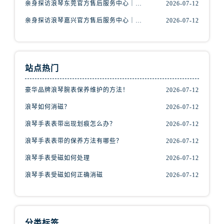
亲身探访浪琴东莞官方售后服务中心｜地址与联系电话（2026年7月最新）
2026-07-12
辽宁省葫芦岛市连山区中央路浪琴售后服务中心（需提前预约）
辽宁省锦州市古塔区中央大街浪琴售后服务中心（需提前预约）
亲身探访浪琴嘉兴官方售后服务中心｜热线电话与网点地址（2026年7月最新）
2026-07-12
辽宁省辽阳市白塔区新运大街浪琴售后服务中心（需提前预约）
辽宁省盘锦市兴隆台区石油大街浪琴售后服务中心（需提前预约）
辽宁省铁岭市银州区南马路浪琴售后服务中心（需提前预约）
站点热门
辽宁省营口市站前区市府路与渤海大街交叉口浪琴售后服务中心（需提前预约）
辽宁省沈阳市沈河区中街路137号亨得利名表维修授权店1楼浪琴售后服务中心（需提前预约）
豪华品牌浪琴腕表保养维护的方法！
2026-07-12
辽宁省沈阳市沈河区中街路83号亨得利名表维修授权店1楼浪琴售后服务中心（需提前预约）
浪琴如何消磁？
2026-07-12
北京市朝阳区建国门外大街甲6号华熙国际中心D座11层1102室浪琴售后服务中心（需提前预约）
浪琴手表表带出现划痕怎么办？
2026-07-12
北京市东城区东长安街1号王府井东方广场W3座6层602室浪琴售后服务中心（需提前预约）
浪琴手表表带的保养方法有哪些？
2026-07-12
河北省保定市竞秀区朝阳北大街北国先天下浪琴售后服务中心（需提前预约）
内蒙古自治区阿拉善盟市左旗土尔扈特大街浪琴售后服务中心（需提前预约）
浪琴手表受磁如何处理
2026-07-12
内蒙古自治区巴彦淖尔市临河区新华街浪琴售后服务中心（需提前预约）
浪琴手表受磁如何正确消磁
2026-07-12
内蒙古自治区包头市青山区幸福路甲3号王府井百货名表维修浪琴售后服务中心（需提前预约）
内蒙古自治区赤峰市红山区哈达街浪琴售后服务中心（需提前预约）
内蒙古自治区鄂尔多斯市东胜区伊金霍洛街浪琴售后服务中心（需提前预约）
分类标签