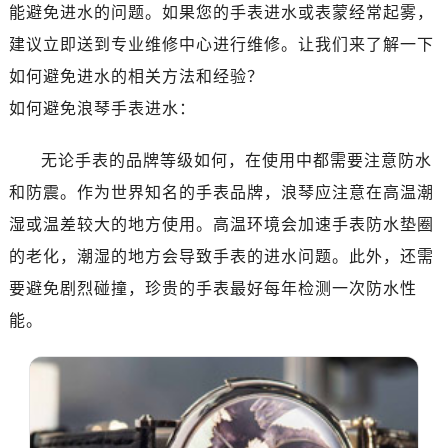
广州市越秀区环市东路371-375号世界贸易中心大厦南塔写字楼15层07室（需提前预约）
能避免进水的问题。如果您的手表进水或表蒙经常起雾，
深圳市罗湖区深南东路5001号华润大厦写字楼17层1701室（需提前预约）
建议立即送到专业维修中心进行维修。让我们来了解一下
惠州市惠城区江北文昌一路7号华贸大厦写字楼1座30层05室（需提前预约）
如何避免进水的相关方法和经验？
厦门市思明区湖滨东路95号华润大厦写字楼B座11层1104室（需提前预约）
如何避免浪琴手表进水：
福州市鼓楼区五四路128-1号恒力城写字楼15层03室（需提前预约）
成都市锦江区人民东路6号SAC东原中心写字楼24层2406B室（需提前预约）
无论手表的品牌等级如何，在使用中都需要注意防水
重庆市江北区观音桥步行街2号融恒时代广场写字楼9层902室（需提前预约）
和防震。作为世界知名的手表品牌，浪琴应注意在高温潮
长沙市芙蓉区定王台街道建湘路393号世茂环球金融中心写字楼（芙蓉广场）10层13室（需提前预约）
湿或温差较大的地方使用。高温环境会加速手表防水垫圈
郑州市二七区铭功路10号华润大厦写字楼29层2905室（需提前预约）
的老化，潮湿的地方会导致手表的进水问题。此外，还需
太原市迎泽区解放路15号亨得利名表服务中心（品牌授权店）3层整层（需提前预约）
要避免剧烈碰撞，珍贵的手表最好每年检测一次防水性
沈阳市沈河区中街路137号亨得利名表服务中心（品牌授权店）1层整层（需提前预约）
沈阳市沈河区中街路83号亨得利名表服务中心（品牌授权店）1层整层（需提前预约）
能。
乌鲁木齐市天山区红山路26号时代广场（CCMALL）C座17层17-B（需提前预约）
温州市鹿城区锦绣路1067号置信广场10层1015室（需提前预约）
哈尔滨市道里区友谊西路600号富力中心T2座写字楼29层03室（需提前预约）
大连市中山区人民路15号国际金融大厦7层G室（需提前预约）