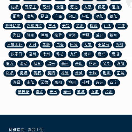
山西省太原市迎泽区迎泽街道解放路15号亨得利名表维修授权店3楼浪琴售后服务中心（需提前预约）
沈阳
石家庄
苏州
长春
河北
太原
保定
唐山
天津市和平区赤峰道136号天津国际金融中心26层2603室浪琴售后服务中心（需提前预约）
邯郸
廊坊
昆山
广西
佛山
中山
德阳
绵阳
安徽省安庆市迎江区人民路浪琴售后服务中心（需提前预约）
齐齐哈尔
呼和浩特
吉林
无锡
芜湖
珠海
汕头
三亚
安徽省蚌埠市蚌山区淮河路浪琴售后服务中心（需提前预约）
安徽省亳州市谯城区魏武大道浪琴售后服务中心（需提前预约）
海口
赣州
漳州
拉萨
青海
新疆
兰州
银川
安徽省池州市贵池区长江路浪琴售后服务中心（需提前预约）
乌鲁木齐
大同
赤峰
包头
阳泉
大庆
秦皇岛
沧州
安徽省滁州市琅琊区南谯北路浪琴售后服务中心（需提前预约）
张家口
温州
徐州
潍坊
九江
常州
嘉兴
南通
安徽省阜阳市颍州区颍州北路浪琴售后服务中心（需提前预约）
临沂
淮安
烟台
绍兴
亳州
舟山
扬州
金华
洛阳
安徽省淮北市相山区淮海路浪琴售后服务中心（需提前预约）
岳阳
衡阳
黄石
襄阳
株洲
湘潭
十堰
荆州
宜昌
安徽省淮南市田家庵区国庆中路浪琴售后服务中心（需提前预约）
许昌
南阳
常德
泉州
柳州
桂林
惠州
西宁
安徽省黄山市屯溪区黄山西路浪琴售后服务中心（需提前预约）
攀枝花
遵义
天水
泰州
盐城
香港
台州
安徽省六安市金安区解放中路浪琴售后服务中心（需提前预约）
安徽省马鞍山市雨山区湖南西路浪琴售后服务中心（需提前预约）
安徽省宿州市埇桥区人民中路浪琴售后服务中心（需提前预约）
安徽省铜陵市铜官区石城大道浪琴售后服务中心（需提前预约）
安徽省芜湖市镜湖区中山路步行街浪琴售后服务中心（需提前预约）
优雅态度，真我个性