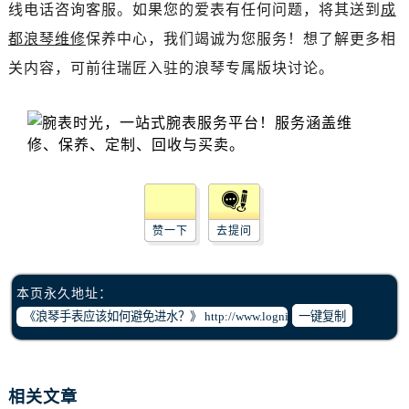
海口市龙华区金贸东路5号海口华润大厦B座17层1707室（需提前预约）
线电话咨询客服。如果您的爱表有任何问题，将其送到
成
唐山市路南区新华东道100号万达广场写字楼A座10层1002室（需提前预约）
都浪琴维修
保养中心，我们竭诚为您服务！想了解更多相
台州市椒江区东海大道1800号腾达中心东1幢20楼2002室（需提前预约）
关内容，可前往瑞匠入驻的浪琴专属版块讨论。
内蒙古自治区呼和浩特市玉泉区大学西街70号华润万象城写字楼（鄂尔多斯大厦）23层2326室（需提前预约）
甘肃省兰州市七里河区西津西路16号兰州中心写字楼21层2102室（需提前预约）
重庆市解放碑渝中区民权路28号英利国际金融中心写字楼20层01室（需提前预约）
黑龙江省大庆市萨尔图区会战大街浪琴售后服务中心（需提前预约）
黑龙江省鹤岗市向阳区红军路浪琴售后服务中心（需提前预约）
黑龙江省黑河市爱辉区中央街浪琴售后服务中心（需提前预约）
赞一下
去提问
黑龙江省鸡西市鸡冠区红军路浪琴售后服务中心（需提前预约）
黑龙江省佳木斯市向阳区长安路浪琴售后服务中心（需提前预约）
黑龙江省牡丹江市东安区太平路浪琴售后服务中心（需提前预约）
本页永久地址：
黑龙江省七台河市桃山区大同街浪琴售后服务中心（需提前预约）
一键复制
黑龙江省齐齐哈尔市龙沙区龙华路浪琴售后服务中心（需提前预约）
黑龙江省双鸭山市尖山区新兴大街浪琴售后服务中心（需提前预约）
黑龙江省绥化市北林区新华街与康庄路交叉口浪琴售后服务中心（需提前预约）
相关文章