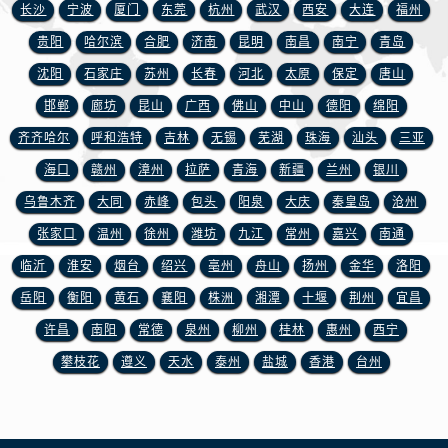
江苏省徐州市鼓楼区淮海东路29号苏宁广场IFC国际金融中心35层3508室浪琴售后服务中心（需提前预约）
长沙
宁波
厦门
东莞
杭州
武汉
西安
大连
福州
江苏省盐城市盐都区世纪大道5号盐城金融城写字楼1号楼16层1604室浪琴售后服务中心（需提前预约）
贵阳
哈尔滨
合肥
济南
昆明
南昌
南宁
青岛
江苏省扬州市邗江区国展路29号星耀天地写字楼1号楼18层1803室浪琴售后服务中心（需提前预约）
沈阳
石家庄
苏州
长春
河北
太原
保定
唐山
江苏省镇江市京口区中山东路浪琴售后服务中心（需提前预约）
邯郸
廊坊
昆山
广西
佛山
中山
德阳
绵阳
江西省抚州市临川区赣东大道浪琴售后服务中心（需提前预约）
齐齐哈尔
呼和浩特
吉林
无锡
芜湖
珠海
汕头
三亚
江西省赣州市章贡区文清路浪琴售后服务中心（需提前预约）
海口
赣州
漳州
拉萨
青海
新疆
兰州
银川
江西省吉安市吉州区井冈山大道浪琴售后服务中心（需提前预约）
乌鲁木齐
大同
赤峰
包头
阳泉
大庆
秦皇岛
沧州
江西省景德镇市珠山区珠山中路浪琴售后服务中心（需提前预约）
江西省九江市浔阳区浔阳路浪琴售后服务中心（需提前预约）
张家口
温州
徐州
潍坊
九江
常州
嘉兴
南通
江西省南昌市红谷滩新区红谷中大道998号绿地双子塔（中央广场）A1座办公楼14层1407室浪琴售后服务中心（需提前预约）
临沂
淮安
烟台
绍兴
亳州
舟山
扬州
金华
洛阳
江西省萍乡市安源区萍安北大道与康庄路交叉口浪琴售后服务中心（需提前预约）
岳阳
衡阳
黄石
襄阳
株洲
湘潭
十堰
荆州
宜昌
江西省上饶市信州区滨江西路浪琴售后服务中心（需提前预约）
许昌
南阳
常德
泉州
柳州
桂林
惠州
西宁
江西省新余市渝水区北湖西路浪琴售后服务中心（需提前预约）
攀枝花
遵义
天水
泰州
盐城
香港
台州
江西省宜春市袁州区中山中路浪琴售后服务中心（需提前预约）
江西省鹰潭市月湖区胜利东路浪琴售后服务中心（需提前预约）
山东省德州市德城区东风中路浪琴售后服务中心（需提前预约）