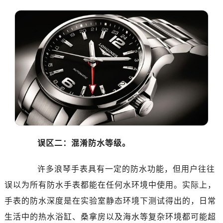
温州市鹿城区锦绣路1067号置信广场10层1015室（需提前预约）
哈尔滨市道里区友谊西路600号富力中心T2座写字楼29层03室（需提前预约）
大连市中山区人民路15号国际金融大厦7层G室（需提前预约）
佛山市禅城区季华五路57号万科金融中心C座12层1205室（需提前预约）
东莞市东城街道鸿福东路1号民盈国贸中心T1写字楼9层907室（需提前预约）
无锡市梁溪区人民中路139号恒隆广场写字楼1座11层1104室（需提前预约）
南通市崇川区工农路57号圆融广场写字楼16层1603室（需提前预约）
苏州市苏州工业园区星港街199号苏州中心办公楼C座22层08室（需提前预约）
武汉市江汉区解放大道686号世界贸易大厦38层09室（需提前预约）
南宁市青秀区金湖路59号地王大厦12楼1224室（需提前预约）
误区二：混淆防水等级。
合肥市蜀山区潜山路111号万象城华润大厦B座12楼03室（需提前预约）
泉州市丰泽区宝洲路729号浦西万达中心写字楼A座7楼709室（需提前预约）
许多浪琴手表具有一定的防水功能，但用户往往
青岛市南区山东路6号华润大厦B座22层04室（需提前预约）
误以为所有防水手表都能在任何水环境中使用。实际上，
烟台市芝罘区胜利路139号万达金融中心A座907室（需提前预约）
长春市朝阳区西安大路727号中银大厦A座(旺进大厦)18层09室（需提前预约）
手表的防水深度是在实验室静态环境下测试得出的，日常
贵阳市南明区都司高架桥路33号亨特国际金融中心14楼14D（需提前预约）
生活中的热水浴缸、桑拿房以及海水等复杂环境都可能超