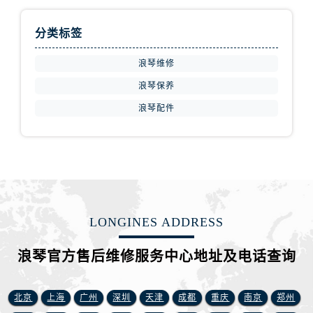
安徽省宿州市埇桥区人民中路浪琴售后服务中心（需提前预约）
安徽省铜陵市铜官区石城大道浪琴售后服务中心（需提前预约）
分类标签
安徽省芜湖市镜湖区中山路步行街浪琴售后服务中心（需提前预约）
安徽省宣城市宣州区叠嶂西路浪琴售后服务中心（需提前预约）
浪琴维修
福建省龙岩市新罗区九一南路浪琴售后服务中心（需提前预约）
浪琴保养
福建省南平市建阳区人民西路浪琴售后服务中心（需提前预约）
浪琴配件
福建省宁德市蕉城区天湖东路浪琴售后服务中心（需提前预约）
福建省莆田市城厢区霞林街道荔华东大道浪琴售后服务中心（需提前预约）
福建省三明市三元区东乾二路浪琴售后服务中心（需提前预约）
福建省漳州市龙文区步港路浪琴售后服务中心（需提前预约）
江苏省常州市新北区龙锦路1590号现代传媒中心5号楼10层1008室浪琴售后服务中心（需提前预约）
江苏省淮安市清江浦区淮海北路浪琴售后服务中心（需提前预约）
LONGINES ADDRESS
江苏省连云港市海州区通灌北路浪琴售后服务中心（需提前预约）
浪琴官方售后维修服务中心地址及电话查询
江苏省南京市秦淮区中山南路1号南京中心22层22-C1-C3室浪琴售后服务中心（需提前预约）
江苏省宿迁市宿城区西湖路浪琴售后服务中心（需提前预约）
北京
上海
广州
深圳
天津
成都
重庆
南京
郑州
江苏省泰州市海陵区永定东路399号置地商务中心东塔（华润万象城）17层1706室浪琴售后服务中心（需提前预约）