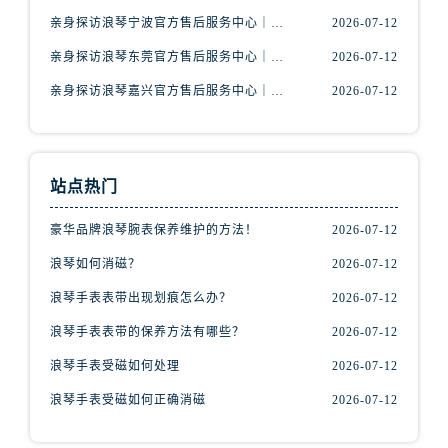
山西省阳泉市郊区平阳东街与新城大道交叉口浪琴售后服务中心（需提前预约）
亲身探访浪琴宁波官方售后服务中心｜网点地址及售后热线（2026年7月最新）
2026-07-12
山西省运城市盐湖区河东街浪琴售后服务中心（需提前预约）
亲身探访浪琴东莞官方售后服务中心｜地址与联系电话（2026年7月最新）
2026-07-12
山西省长治市潞州区英雄中路浪琴售后服务中心（需提前预约）
山西省太原市迎泽区迎泽街道解放路15号亨得利名表维修授权店3楼浪琴售后服务中心（需提前预约）
亲身探访浪琴嘉兴官方售后服务中心｜热线电话与网点地址（2026年7月最新）
2026-07-12
天津市和平区赤峰道136号天津国际金融中心26层2603室浪琴售后服务中心（需提前预约）
安徽省安庆市迎江区人民路浪琴售后服务中心（需提前预约）
安徽省蚌埠市蚌山区淮河路浪琴售后服务中心（需提前预约）
站点热门
安徽省亳州市谯城区魏武大道浪琴售后服务中心（需提前预约）
豪华品牌浪琴腕表保养维护的方法！
2026-07-12
安徽省池州市贵池区长江路浪琴售后服务中心（需提前预约）
安徽省滁州市琅琊区南谯北路浪琴售后服务中心（需提前预约）
浪琴如何消磁？
2026-07-12
安徽省阜阳市颍州区颍州北路浪琴售后服务中心（需提前预约）
浪琴手表表带出现划痕怎么办？
2026-07-12
安徽省淮北市相山区淮海路浪琴售后服务中心（需提前预约）
浪琴手表表带的保养方法有哪些？
2026-07-12
安徽省淮南市田家庵区国庆中路浪琴售后服务中心（需提前预约）
浪琴手表受磁如何处理
2026-07-12
安徽省黄山市屯溪区黄山西路浪琴售后服务中心（需提前预约）
安徽省六安市金安区解放中路浪琴售后服务中心（需提前预约）
浪琴手表受磁如何正确消磁
2026-07-12
安徽省马鞍山市雨山区湖南西路浪琴售后服务中心（需提前预约）