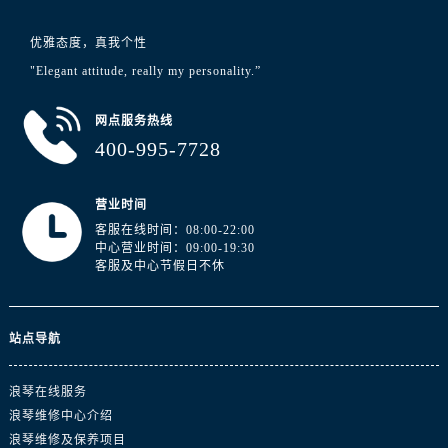
山东省东营市东营区济南路浪琴售后服务中心（需提前预约）
山东省济南市历下区经十路11111号华润中心写字楼（万象城）15层1508室浪琴售后服务中心（需提前预约）
优雅态度，真我个性
山东省济宁市任城区太白楼路浪琴售后服务中心（需提前预约）
"Elegant attitude, really my personality.”
山东省莱芜市文化南路8号银座商城名表维修一楼名表维修浪琴售后服务中心（需提前预约）
山东省临沂市兰山区解放路浪琴售后服务中心（需提前预约）
网点服务热线
400-995-7728
山东省日照市东港区烟台路浪琴售后服务中心（需提前预约）
山东省泰安市泰山区财源街道泰山大街浪琴售后服务中心（需提前预约）
山东省威海市环翠区新威海路89号振华商厦一楼名表维修浪琴售后服务中心（需提前预约）
营业时间
客服在线时间：08:00-22:00
山东省潍坊市奎文区东风东街浪琴售后服务中心（需提前预约）
中心营业时间：09:00-19:30
山东省枣庄市滕州市北辛路与善国路交叉口浪琴售后服务中心（需提前预约）
客服及中心节假日不休
山东省淄博市张店区金晶大道浪琴售后服务中心（需提前预约）
上海市黄浦区南京东路299号宏伊国际广场写字楼8层806室浪琴售后服务中心（需提前预约）
站点导航
上海市徐汇区虹桥路3号港汇中心2座37层3705室浪琴售后服务中心（需提前预约）
浙江省杭州市上城区钱江路1366号华润大厦A座5层503-5室浪琴售后服务中心（需提前预约）
浪琴在线服务
浙江省湖州市吴兴区劳动路浪琴售后服务中心（需提前预约）
浪琴维修中心介绍
浙江省嘉兴市南湖区广益路705号嘉兴世界贸易中心A座13层1304室浪琴售后服务中心（需提前预约）
浪琴维修及保养项目