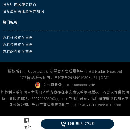
浙江省金华市金东区东市南街777号金华万达广场4号楼22楼2209室浪琴售后服务中心（需提前预约）
浪琴中国区服务网点
浙江省丽水市莲都区解放街浪琴售后服务中心（需提前预约）
浪琴最新资讯及保养知识
浙江省宁波市江北区大闸南路500号来福士广场办公楼20层2009室浪琴售后服务中心（需提前预约）
热门标签
浙江省衢州市柯城区上街浪琴售后服务中心（需提前预约）
浙江省绍兴市越城区胜利东路379号世茂天际中心写字楼8层805室浪琴售后服务中心（需提前预约）
查看维修相关文档
浙江省舟山市定海区解放东路浪琴售后服务中心（需提前预约）
查看保养相关文档
澳门特别行政区大堂区议事亭前地（新马路）浪琴售后服务中心（需提前预约）
查看配件相关文档
澳门特别行政区风顺堂区南湾大马路浪琴售后服务中心（需提前预约）
澳门特别行政区花地玛堂区关闸广场浪琴售后服务中心（需提前预约）
版权所有：
Copyright ©
浪琴官方售后服务中心
All Rights Reserved
澳门特别行政区花王堂区大三巴商圈浪琴售后服务中心（需提前预约）
ICP备案/版权所有：
晋ICP备2025064630号-31
|
XML
澳门特别行政区嘉模堂区官也街浪琴售后服务中心（需提前预约）
京公网安备 11011306006028号
澳门省路氹城市金光大道浪琴售后服务中心（需提前预约）
如权利人或知情人士发现本站内容存在事实错误或涉及版权、名誉权等侵权问
题，请通过邮箱：2557628530@qq.com 与我们联系，我们将在收到通知后立
澳门特别行政区望德堂区塔石广场浪琴售后服务中心（需提前预约）
即依法处理。当前页面信息更新时间：2026-07-12T10:05:50+08:00
福建省福州市鼓楼区五四路128-1号恒力城写字楼15层03室浪琴售后服务中心（需提前预约）
福建省厦门市思明区湖滨东路95号万象城华润大厦B座11层1104室浪琴售后服务中心（需提前预约）


400-995-7728
广东省潮州市潮安区新风路与潮汕路交汇处浪琴售后服务中心（需提前预约）
预约