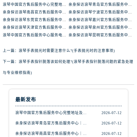
内蒙古自治区包头市青山区幸福路甲3号王府井百货名表维修浪琴售后服务中心（需提前预约）
浪琴中国官方售后服务中心完整地址及热线实地考察报告+多信源验证（2026年7月最新）
亲身探访浪琴青岛官方售后服务中心｜最新电话及地址（2026年7月最新）
内蒙古自治区赤峰市红山区哈达街浪琴售后服务中心（需提前预约）
亲身探访浪琴南昌官方售后服务中心｜最新电话及地址（2026年7月最新）
亲身探访浪琴宁波官方售后服务中心｜网点地址及售后热线（2026年7月最新）
内蒙古自治区鄂尔多斯市东胜区伊金霍洛街浪琴售后服务中心（需提前预约）
亲身探访浪琴东莞官方售后服务中心｜地址与联系电话（2026年7月最新）
亲身探访浪琴嘉兴官方售后服务中心｜热线电话与网点地址（2026年7月最新）
亲身探访浪琴天津官方售后服务中心｜详细地址与售后电话（2026年7月最新）
亲身探访浪琴泉州官方售后服务中心｜全新地址电话一览（2026年7月最新）
内蒙古自治区呼伦贝尔市海拉尔区中央街浪琴售后服务中心（需提前预约）
浪琴中国官方售后服务中心服务电话与网点地址实地考察报告_多信源验证（2026年7月最新）
亲身探访浪琴昆明官方售后服务中心｜最新地址与售后热线（2026年7月最新）
内蒙古自治区通辽市科尔沁区明仁大街浪琴售后服务中心（需提前预约）
内蒙古自治区乌海市海勃湾区人民南路浪琴售后服务中心（需提前预约）
上一篇：
浪琴手表抛光时需要注意什么?(手表抛光时的注意事项)
内蒙古自治区乌兰察布市集宁区恩和大街浪琴售后服务中心（需提前预约）
下一篇：
浪琴手表指针脱落该如何处理?(浪琴手表指针脱落问题的紧急处理
内蒙古自治区锡林郭勒盟市锡林浩特市光明街与额尔敦路交叉口浪琴售后服务中心（需提前预约）
内蒙古自治区兴安盟市乌兰浩特市兴安大街浪琴售后服务中心（需提前预约）
与专业维修指南)
山西省大同市平城区迎宾街浪琴售后服务中心（需提前预约）
山西省晋城市城区黄华街浪琴售后服务中心（需提前预约）
山西省晋中市榆次区顺城街浪琴售后服务中心（需提前预约）
最新发布
山西省临汾市尧都区解放路浪琴售后服务中心（需提前预约）
浪琴中国官方售后服务中心完整地址及热线实地考察报告+多信源验证（2026年7月最新）
2026-07-12
山西省吕梁市离石区永宁中路与建设街交叉口浪琴售后服务中心（需提前预约）
山西省朔州市朔城区怡西路与鄯阳西街交汇处浪琴售后服务中心（需提前预约）
亲身探访浪琴青岛官方售后服务中心｜最新电话及地址（2026年7月最新）
2026-07-12
山西省忻州市忻府区和平东街与七一南路交叉口浪琴售后服务中心（需提前预约）
亲身探访浪琴南昌官方售后服务中心｜最新电话及地址（2026年7月最新）
2026-07-12