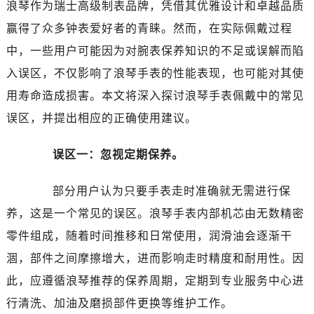
浪琴作为瑞士高级制表品牌，凭借其优雅设计和卓越品质
南昌市红谷滩新区红谷中大道998号绿地双子塔（中央广场）A1座办公楼14层07室（需提前预约）
济南市历下区经十路11111号华润中心写字楼（万象城）15层1508室（需提前预约）
赢得了众多钟表爱好者的青睐。然而，在实际佩戴过程
广州市天河区天河路230号万菱汇国际中心写字楼A塔7层704室（需提前预约）
中，一些用户可能因为对腕表保养知识的不足或误解而陷
广州市越秀区环市东路371-375号世界贸易中心大厦南塔写字楼15层07室（需提前预约）
入误区，不仅影响了浪琴手表的性能表现，也可能对其使
深圳市罗湖区深南东路5001号华润大厦写字楼17层1701室（需提前预约）
用寿命造成损害。本文将深入探讨浪琴手表佩戴中的常见
惠州市惠城区江北文昌一路7号华贸大厦写字楼1座30层05室（需提前预约）
误区，并提出相应的正确使用建议。
厦门市思明区湖滨东路95号华润大厦写字楼B座11层1104室（需提前预约）
福州市鼓楼区五四路128-1号恒力城写字楼15层03室（需提前预约）
误区一：忽视定期保养。
成都市锦江区人民东路6号SAC东原中心写字楼24层2406B室（需提前预约）
重庆市江北区观音桥步行街2号融恒时代广场写字楼9层902室（需提前预约）
部分用户认为只要手表走时准确就无需进行保
长沙市芙蓉区定王台街道建湘路393号世茂环球金融中心写字楼（芙蓉广场）10层13室（需提前预约）
养，这是一个常见的误区。浪琴手表内部机芯由无数精密
郑州市二七区铭功路10号华润大厦写字楼29层2905室（需提前预约）
零件组成，随着时间推移和日常使用，润滑油会逐渐干
太原市迎泽区解放路15号亨得利名表服务中心（品牌授权店）3层整层（需提前预约）
涸，部件之间摩擦增大，进而影响走时精度和耐用性。因
沈阳市沈河区中街路137号亨得利名表服务中心（品牌授权店）1层整层（需提前预约）
此，应遵循浪琴推荐的保养周期，定期到专业服务中心进
沈阳市沈河区中街路83号亨得利名表服务中心（品牌授权店）1层整层（需提前预约）
乌鲁木齐市天山区红山路26号时代广场（CCMALL）C座17层17-B（需提前预约）
行清洗、加油及磨损部件更换等维护工作。