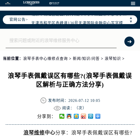
北京市东城区东长安街1号东方广场写字楼W3座6层602室（需提前预约）

北京市朝阳区建国门外大街甲6号华熙国际中心写字楼D座11层1102室（需提前预约）
▲
官网公告>
天津市和平区赤峰道136号天津国际金融中心写字楼26层2603室（需提前预约）
▼
上海市徐汇区虹桥路3号港汇中心写字楼2座37层3705室（需提前预约）
上海市黄浦区南京东路299号宏伊国际广场写字楼8层806室（需提前预约）
南京市秦淮区中山南路1号（新街口）南京中心写字楼22层C1-1室（需提前预约）
常州市新北区龙锦路1590号现代传媒中心写字楼5号楼10层1008室（需提前预约）
当前位置：
浪琴手表中心维修点查询
>
新闻/知识/问答
>
浪琴知识
>
徐州市鼓楼区淮海东路29号苏宁广场IFC国际金融中心写字楼35层3508室（需提前预约）
扬州市邗江区国展路29号星耀天地写字楼1号楼18层1803室（需提前预约）
浪琴手表佩戴误区有哪些?(浪琴手表佩戴误
盐城市盐都区世纪大道5号盐城金融城写字楼1号楼16层1604室（需提前预约）
区解析与正确方法分享)
泰州市海陵区永定东路399号置地商务中心东塔写字楼（华润万象城）17层1706室（需提前预约）
宁波市江北区大闸南路500号来福士广场办公楼20层2009室（需提前预约）
发布时间：2026-07-12 10:05
杭州市上城区钱江路1366号华润大厦写字楼A座5层503-5室（需提前预约）
阅读：（
次）
金华市金东区东市南街777号金华万达广场写字楼4号楼22层2209室（需提前预约）
分享到：
绍兴市越城区胜利东路379号世茂天际中心写字楼8层805室（需提前预约）
浪琴维修
中心
分享：浪琴手表佩戴误区有哪些?
嘉兴市南湖区广益路705号嘉兴世界贸易中心写字楼A座13层1304室（需提前预约）