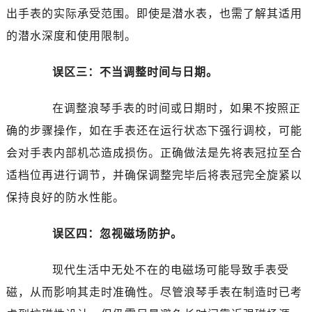
昆明市盘龙区北京路928号同德昆明广场写字楼10层06室（需提前预约）
出手表的实际承受范围。即使是潜水表，也需了解其适用
石家庄市长安区中山东路39号勒泰中心写字楼B座13层07室（需提前预约）
的潜水深度和使用限制。
西安市碑林区南关正街88号华侨城长安国际中心E座6楼10室（需提前预约）
海口市龙华区金贸东路5号海口华润大厦B座17层1707室（需提前预约）
误区三：不当调整时间与日期。
唐山市路南区新华东道100号万达广场写字楼A座10层1002室（需提前预约）
台州市椒江区东海大道1800号腾达中心东1幢20楼2002室（需提前预约）
在调整浪琴手表的时间或日期时，如果不按照正
内蒙古自治区呼和浩特市玉泉区大学西街70号华润万象城写字楼（鄂尔多斯大厦）23层2326室（需提前预约）
确的步骤操作，如在手表还在运行状态下强行调校，可能
甘肃省兰州市七里河区西津西路16号兰州中心写字楼21层2102室（需提前预约）
会对手表内部机芯造成损伤。正确做法是先将表冠拉至合
重庆市解放碑渝中区民权路28号英利国际金融中心写字楼20层01室（需提前预约）
适档位再进行调节，并确保调整完毕后将表冠完全旋紧以
黑龙江省大庆市萨尔图区会战大街浪琴售后服务中心（需提前预约）
保持良好的防水性能。
黑龙江省鹤岗市向阳区红军路浪琴售后服务中心（需提前预约）
黑龙江省黑河市爱辉区中央街浪琴售后服务中心（需提前预约）
误区四：忽视磁场防护。
黑龙江省鸡西市鸡冠区红军路浪琴售后服务中心（需提前预约）
黑龙江省佳木斯市向阳区长安路浪琴售后服务中心（需提前预约）
现代生活中无处不在的电磁场可能导致手表受
黑龙江省牡丹江市东安区太平路浪琴售后服务中心（需提前预约）
磁，从而影响其走时准确性。尽管浪琴手表在制造时已考
黑龙江省七台河市桃山区大同街浪琴售后服务中心（需提前预约）