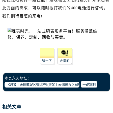
辽宁省丹东市振兴区七经街浪琴售后服务中心（需提前预约）
此方面的需求，可以随时拨打我们的400电话进行咨询，
辽宁省抚顺市新抚区东一路浪琴售后服务中心（需提前预约）
我们期待着您的来电!
辽宁省阜新市海州区解放大街浪琴售后服务中心（需提前预约）
辽宁省葫芦岛市连山区中央路浪琴售后服务中心（需提前预约）
辽宁省锦州市古塔区中央大街浪琴售后服务中心（需提前预约）
辽宁省辽阳市白塔区新运大街浪琴售后服务中心（需提前预约）
辽宁省盘锦市兴隆台区石油大街浪琴售后服务中心（需提前预约）
辽宁省铁岭市银州区南马路浪琴售后服务中心（需提前预约）
辽宁省营口市站前区市府路与渤海大街交叉口浪琴售后服务中心（需提前预约）
赞一下
去提问
辽宁省沈阳市沈河区中街路137号亨得利名表维修授权店1楼浪琴售后服务中心（需提前预约）
辽宁省沈阳市沈河区中街路83号亨得利名表维修授权店1楼浪琴售后服务中心（需提前预约）
本页永久地址：
北京市朝阳区建国门外大街甲6号华熙国际中心D座11层1102室浪琴售后服务中心（需提前预约）
一键复制
北京市东城区东长安街1号王府井东方广场W3座6层602室浪琴售后服务中心（需提前预约）
河北省保定市竞秀区朝阳北大街北国先天下浪琴售后服务中心（需提前预约）
内蒙古自治区阿拉善盟市左旗土尔扈特大街浪琴售后服务中心（需提前预约）
相关文章
内蒙古自治区巴彦淖尔市临河区新华街浪琴售后服务中心（需提前预约）