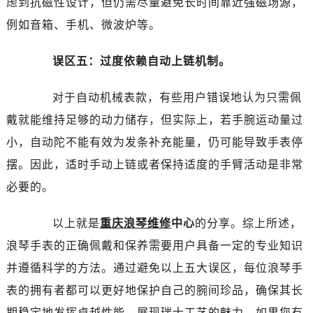
虑到抗磁性设计，但仍需尽量避免长时间靠近强磁场源，
黑龙江省齐齐哈尔市龙沙区龙华路浪琴售后服务中心（需提前预约）
例如音箱、手机、微波炉等。
黑龙江省双鸭山市尖山区新兴大街浪琴售后服务中心（需提前预约）
黑龙江省绥化市北林区新华街与康庄路交叉口浪琴售后服务中心（需提前预约）
误区五：过度依赖自动上链机制。
黑龙江省伊春市伊美区通河路浪琴售后服务中心（需提前预约）
吉林省白城市洮北区明仁南街浪琴售后服务中心（需提前预约）
对于自动机械表款，有些用户错误地认为只需佩
吉林省白山市浑江区浑江大街浪琴售后服务中心（需提前预约）
戴就能维持足够的动力储存，但实际上，若手腕运动量过
吉林省吉林市船营区河南街浪琴售后服务中心（需提前预约）
小，自动陀不能有效为发条补充能量，仍可能导致手表停
吉林省辽源市龙山区人民大街浪琴售后服务中心（需提前预约）
吉林省梅河口市新华街道梅河大街浪琴售后服务中心（需提前预约）
摆。因此，适时手动上链或者保持适度的手臂活动是非常
吉林省四平市铁东区紫气大路与南九经街交汇处浪琴售后服务中心（需提前预约）
必要的。
吉林省松原市宁江区五环大街浪琴售后服务中心（需提前预约）
吉林省通化市东昌区环通乡江南大街浪琴售后服务中心（需提前预约）
以上就是
重庆浪琴维修
中心
的分享。综上所述，
吉林省延边市延吉市解放路浪琴售后服务中心（需提前预约）
浪琴手表的正确佩戴和保养需要用户具备一定的专业知识
辽宁省鞍山市铁东区站前街浪琴售后服务中心（需提前预约）
并遵循科学的方法。通过避免以上五大误区，每位浪琴手
辽宁省本溪市平山区胜利路浪琴售后服务中心（需提前预约）
表的拥有者都可以更好地保护自己的腕间珍品，确保其长
辽宁省朝阳市双塔区新华路浪琴售后服务中心（需提前预约）
期稳定地发挥卓越性能，展现瑞士工艺的魅力。如果您有