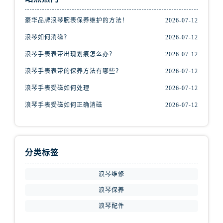
天津市和平区赤峰道136号天津国际金融中心26层2603室浪琴售后服务中心（需提前预约）
安徽省安庆市迎江区人民路浪琴售后服务中心（需提前预约）
豪华品牌浪琴腕表保养维护的方法！
2026-07-12
安徽省蚌埠市蚌山区淮河路浪琴售后服务中心（需提前预约）
浪琴如何消磁？
2026-07-12
安徽省亳州市谯城区魏武大道浪琴售后服务中心（需提前预约）
浪琴手表表带出现划痕怎么办？
2026-07-12
安徽省池州市贵池区长江路浪琴售后服务中心（需提前预约）
浪琴手表表带的保养方法有哪些？
2026-07-12
安徽省滁州市琅琊区南谯北路浪琴售后服务中心（需提前预约）
安徽省阜阳市颍州区颍州北路浪琴售后服务中心（需提前预约）
浪琴手表受磁如何处理
2026-07-12
安徽省淮北市相山区淮海路浪琴售后服务中心（需提前预约）
浪琴手表受磁如何正确消磁
2026-07-12
安徽省淮南市田家庵区国庆中路浪琴售后服务中心（需提前预约）
安徽省黄山市屯溪区黄山西路浪琴售后服务中心（需提前预约）
安徽省六安市金安区解放中路浪琴售后服务中心（需提前预约）
分类标签
安徽省马鞍山市雨山区湖南西路浪琴售后服务中心（需提前预约）
安徽省宿州市埇桥区人民中路浪琴售后服务中心（需提前预约）
浪琴维修
安徽省铜陵市铜官区石城大道浪琴售后服务中心（需提前预约）
浪琴保养
安徽省芜湖市镜湖区中山路步行街浪琴售后服务中心（需提前预约）
浪琴配件
安徽省宣城市宣州区叠嶂西路浪琴售后服务中心（需提前预约）