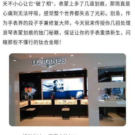
深圳市罗湖区深南东路5001号华润大厦写字楼17层1701室（需提前预约）
天不小心让它“破了相”，表蒙上多了几道划痕，那简直是
惠州市惠城区江北文昌一路7号华贸大厦写字楼1座30层05室（需提前预约）
心痛到无法呼吸，感觉整个世界都失去了光彩。别急，作
厦门市思明区湖滨东路95号华润大厦写字楼B座11层1104室（需提前预约）
为手表界的段子手兼修复大师，今天就来传授你几招处理
福州市鼓楼区五四路128-1号恒力城写字楼15层03室（需提前预约）
浪琴表蒙划痕的独门秘籍，保证让你的手表重焕新生，闪
成都市锦江区人民东路6号SAC东原中心写字楼24层2406B室（需提前预约）
瞎那些不懂行的钛合金眼！
重庆市江北区观音桥步行街2号融恒时代广场写字楼9层902室（需提前预约）
长沙市芙蓉区定王台街道建湘路393号世茂环球金融中心写字楼（芙蓉广场）10层13室（需提前预约）
郑州市二七区铭功路10号华润大厦写字楼29层2905室（需提前预约）
太原市迎泽区解放路15号亨得利名表服务中心（品牌授权店）3层整层（需提前预约）
沈阳市沈河区中街路137号亨得利名表服务中心（品牌授权店）1层整层（需提前预约）
沈阳市沈河区中街路83号亨得利名表服务中心（品牌授权店）1层整层（需提前预约）
乌鲁木齐市天山区红山路26号时代广场（CCMALL）C座17层17-B（需提前预约）
温州市鹿城区锦绣路1067号置信广场10层1015室（需提前预约）
哈尔滨市道里区友谊西路600号富力中心T2座写字楼29层03室（需提前预约）
大连市中山区人民路15号国际金融大厦7层G室（需提前预约）
佛山市禅城区季华五路57号万科金融中心C座12层1205室（需提前预约）