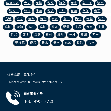
江西省抚州市临川区赣东大道浪琴售后服务中心（需提前预约）
乌鲁木齐
大同
赤峰
包头
阳泉
大庆
秦皇岛
沧州
江西省赣州市章贡区文清路浪琴售后服务中心（需提前预约）
张家口
温州
徐州
潍坊
九江
常州
嘉兴
南通
江西省吉安市吉州区井冈山大道浪琴售后服务中心（需提前预约）
临沂
淮安
烟台
绍兴
亳州
舟山
扬州
金华
洛阳
江西省景德镇市珠山区珠山中路浪琴售后服务中心（需提前预约）
岳阳
衡阳
黄石
襄阳
株洲
湘潭
十堰
荆州
宜昌
江西省九江市浔阳区浔阳路浪琴售后服务中心（需提前预约）
许昌
南阳
常德
泉州
柳州
桂林
惠州
西宁
江西省南昌市红谷滩新区红谷中大道998号绿地双子塔（中央广场）A1座办公楼14层1407室浪琴售后服务中心（需提前预约）
攀枝花
遵义
天水
泰州
盐城
香港
台州
江西省萍乡市安源区萍安北大道与康庄路交叉口浪琴售后服务中心（需提前预约）
江西省上饶市信州区滨江西路浪琴售后服务中心（需提前预约）
江西省新余市渝水区北湖西路浪琴售后服务中心（需提前预约）
江西省宜春市袁州区中山中路浪琴售后服务中心（需提前预约）
江西省鹰潭市月湖区胜利东路浪琴售后服务中心（需提前预约）
优雅态度，真我个性
山东省德州市德城区东风中路浪琴售后服务中心（需提前预约）
"Elegant attitude, really my personality.”
山东省东营市东营区济南路浪琴售后服务中心（需提前预约）
山东省济南市历下区经十路11111号华润中心写字楼（万象城）15层1508室浪琴售后服务中心（需提前预约）
网点服务热线
山东省济宁市任城区太白楼路浪琴售后服务中心（需提前预约）
400-995-7728
山东省莱芜市文化南路8号银座商城名表维修一楼名表维修浪琴售后服务中心（需提前预约）