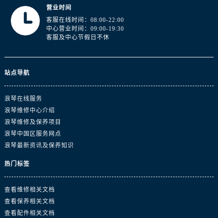
山东省临沂市兰山区解放路浪琴售后服务中心（需提前预约）
营业时间
山东省日照市东港区烟台路浪琴售后服务中心（需提前预约）
客服在线时间：08:00-22:00
中心营业时间：09:00-19:30
山东省泰安市泰山区财源街道泰山大街浪琴售后服务中心（需提前预约）
客服及中心节假日不休
山东省威海市环翠区新威海路89号振华商厦一楼名表维修浪琴售后服务中心（需提前预约）
山东省潍坊市奎文区东风东街浪琴售后服务中心（需提前预约）
山东省枣庄市滕州市北辛路与善国路交叉口浪琴售后服务中心（需提前预约）
站点导航
山东省淄博市张店区金晶大道浪琴售后服务中心（需提前预约）
浪琴在线服务
上海市黄浦区南京东路299号宏伊国际广场写字楼8层806室浪琴售后服务中心（需提前预约）
浪琴维修中心介绍
上海市徐汇区虹桥路3号港汇中心2座37层3705室浪琴售后服务中心（需提前预约）
浪琴维修及保养项目
浙江省杭州市上城区钱江路1366号华润大厦A座5层503-5室浪琴售后服务中心（需提前预约）
浪琴中国区服务网点
浙江省湖州市吴兴区劳动路浪琴售后服务中心（需提前预约）
浪琴最新资讯及保养知识
浙江省嘉兴市南湖区广益路705号嘉兴世界贸易中心A座13层1304室浪琴售后服务中心（需提前预约）
热门标签
浙江省金华市金东区东市南街777号金华万达广场4号楼22楼2209室浪琴售后服务中心（需提前预约）
浙江省丽水市莲都区解放街浪琴售后服务中心（需提前预约）
查看维修相关文档
浙江省宁波市江北区大闸南路500号来福士广场办公楼20层2009室浪琴售后服务中心（需提前预约）
查看保养相关文档
浙江省衢州市柯城区上街浪琴售后服务中心（需提前预约）
查看配件相关文档