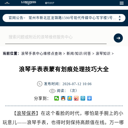
上海市黄浦区南京东路299号宏伊国际广场写字楼8层806室（需提前预约）

南京市秦淮区中山南路1号（新街口）南京中心写字楼22层C1-1室（需提前预约）
▲
官网公告>
常州市新北区龙锦路1590号现代传媒中心写字楼5号楼10层1008室（需提前预约）
▼
徐州市鼓楼区淮海东路29号苏宁广场IFC国际金融中心写字楼35层3508室（需提前预约）
扬州市邗江区国展路29号星耀天地写字楼1号楼18层1803室（需提前预约）
盐城市盐都区世纪大道5号盐城金融城写字楼1号楼16层1604室（需提前预约）
泰州市海陵区永定东路399号置地商务中心东塔写字楼（华润万象城）17层1706室（需提前预约）
当前位置：
浪琴手表中心维修点查询
>
新闻/知识/问答
>
浪琴知识
>
宁波市江北区大闸南路500号来福士广场办公楼20层2009室（需提前预约）
杭州市上城区钱江路1366号华润大厦写字楼A座5层503-5室（需提前预约）
浪琴手表表蒙有划痕处理技巧大全
金华市金东区东市南街777号金华万达广场写字楼4号楼22层2209室（需提前预约）
绍兴市越城区胜利东路379号世茂天际中心写字楼8层805室（需提前预约）
发布时间：2026-07-12 10:06
嘉兴市南湖区广益路705号嘉兴世界贸易中心写字楼A座13层1304室（需提前预约）
阅读：（
次）
南昌市红谷滩新区红谷中大道998号绿地双子塔（中央广场）A1座办公楼14层07室（需提前预约）
分享到：
济南市历下区经十路11111号华润中心写字楼（万象城）15层1508室（需提前预约）
【
浪琴保养
】在这个看脸的时代，哪怕是手腕上的小
广州市天河区天河路230号万菱汇国际中心写字楼A塔7层704室（需提前预约）
玩意儿——浪琴手表，也得时刻保持高颜值在线。万一哪
广州市越秀区环市东路371-375号世界贸易中心大厦南塔写字楼15层07室（需提前预约）