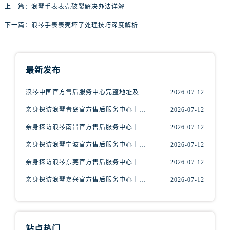
内蒙古自治区通辽市科尔沁区明仁大街浪琴售后服务中心（需提前预约）
上一篇：
浪琴手表表壳破裂解决办法详解
内蒙古自治区乌海市海勃湾区人民南路浪琴售后服务中心（需提前预约）
下一篇：
浪琴手表表壳坏了处理技巧深度解析
内蒙古自治区乌兰察布市集宁区恩和大街浪琴售后服务中心（需提前预约）
内蒙古自治区锡林郭勒盟市锡林浩特市光明街与额尔敦路交叉口浪琴售后服务中心（需提前预约）
内蒙古自治区兴安盟市乌兰浩特市兴安大街浪琴售后服务中心（需提前预约）
最新发布
山西省大同市平城区迎宾街浪琴售后服务中心（需提前预约）
山西省晋城市城区黄华街浪琴售后服务中心（需提前预约）
浪琴中国官方售后服务中心完整地址及热线实地考察报告+多信源验证（2026年7月最新）
2026-07-12
山西省晋中市榆次区顺城街浪琴售后服务中心（需提前预约）
亲身探访浪琴青岛官方售后服务中心｜最新电话及地址（2026年7月最新）
2026-07-12
山西省临汾市尧都区解放路浪琴售后服务中心（需提前预约）
亲身探访浪琴南昌官方售后服务中心｜最新电话及地址（2026年7月最新）
2026-07-12
山西省吕梁市离石区永宁中路与建设街交叉口浪琴售后服务中心（需提前预约）
亲身探访浪琴宁波官方售后服务中心｜网点地址及售后热线（2026年7月最新）
2026-07-12
山西省朔州市朔城区怡西路与鄯阳西街交汇处浪琴售后服务中心（需提前预约）
山西省忻州市忻府区和平东街与七一南路交叉口浪琴售后服务中心（需提前预约）
亲身探访浪琴东莞官方售后服务中心｜地址与联系电话（2026年7月最新）
2026-07-12
山西省阳泉市郊区平阳东街与新城大道交叉口浪琴售后服务中心（需提前预约）
亲身探访浪琴嘉兴官方售后服务中心｜热线电话与网点地址（2026年7月最新）
2026-07-12
山西省运城市盐湖区河东街浪琴售后服务中心（需提前预约）
山西省长治市潞州区英雄中路浪琴售后服务中心（需提前预约）
山西省太原市迎泽区迎泽街道解放路15号亨得利名表维修授权店3楼浪琴售后服务中心（需提前预约）
站点热门