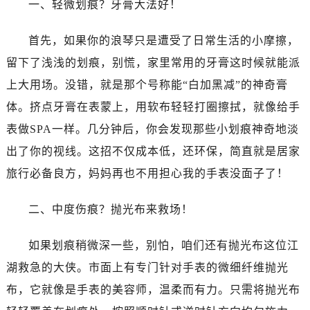
一、轻微划痕？牙膏大法好！
东莞市东城街道鸿福东路1号民盈国贸中心T1写字楼9层907室（需提前预约）
无锡市梁溪区人民中路139号恒隆广场写字楼1座11层1104室（需提前预约）
首先，如果你的浪琴只是遭受了日常生活的小摩擦，
南通市崇川区工农路57号圆融广场写字楼16层1603室（需提前预约）
留下了浅浅的划痕，别慌，家里常用的牙膏这时候就能派
苏州市苏州工业园区星港街199号苏州中心办公楼C座22层08室（需提前预约）
武汉市江汉区解放大道686号世界贸易大厦38层09室（需提前预约）
上大用场。没错，就是那个号称能“白加黑减”的神奇膏
南宁市青秀区金湖路59号地王大厦12楼1224室（需提前预约）
体。挤点牙膏在表蒙上，用软布轻轻打圈擦拭，就像给手
合肥市蜀山区潜山路111号万象城华润大厦B座12楼03室（需提前预约）
表做SPA一样。几分钟后，你会发现那些小划痕神奇地淡
泉州市丰泽区宝洲路729号浦西万达中心写字楼A座7楼709室（需提前预约）
出了你的视线。这招不仅成本低，还环保，简直就是居家
青岛市南区山东路6号华润大厦B座22层04室（需提前预约）
旅行必备良方，妈妈再也不用担心我的手表没面子了！
烟台市芝罘区胜利路139号万达金融中心A座907室（需提前预约）
长春市朝阳区西安大路727号中银大厦A座(旺进大厦)18层09室（需提前预约）
二、中度伤痕？抛光布来救场！
贵阳市南明区都司高架桥路33号亨特国际金融中心14楼14D（需提前预约）
昆明市盘龙区北京路928号同德昆明广场写字楼10层06室（需提前预约）
如果划痕稍微深一些，别怕，咱们还有抛光布这位江
石家庄市长安区中山东路39号勒泰中心写字楼B座13层07室（需提前预约）
湖救急的大侠。市面上有专门针对手表的微细纤维抛光
西安市碑林区南关正街88号华侨城长安国际中心E座6楼10室（需提前预约）
布，它就像是手表的美容师，温柔而有力。只需将抛光布
海口市龙华区金贸东路5号海口华润大厦B座17层1707室（需提前预约）