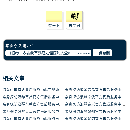
辽宁省锦州市古塔区中央大街浪琴售后服务中心（需提前预约）
辽宁省辽阳市白塔区新运大街浪琴售后服务中心（需提前预约）
辽宁省盘锦市兴隆台区石油大街浪琴售后服务中心（需提前预约）
赞一下
去提问
辽宁省铁岭市银州区南马路浪琴售后服务中心（需提前预约）
辽宁省营口市站前区市府路与渤海大街交叉口浪琴售后服务中心（需提前预约）
辽宁省沈阳市沈河区中街路137号亨得利名表维修授权店1楼浪琴售后服务中心（需提前预约）
本页永久地址：
辽宁省沈阳市沈河区中街路83号亨得利名表维修授权店1楼浪琴售后服务中心（需提前预约）
一键复制
北京市朝阳区建国门外大街甲6号华熙国际中心D座11层1102室浪琴售后服务中心（需提前预约）
北京市东城区东长安街1号王府井东方广场W3座6层602室浪琴售后服务中心（需提前预约）
河北省保定市竞秀区朝阳北大街北国先天下浪琴售后服务中心（需提前预约）
相关文章
内蒙古自治区阿拉善盟市左旗土尔扈特大街浪琴售后服务中心（需提前预约）
浪琴中国官方售后服务中心完整地址及热线实地考察报告+多信源验证（2026年7月最新）
亲身探访浪琴青岛官方售后服务中心｜最新电话及地址（2026年7月最新）
内蒙古自治区巴彦淖尔市临河区新华街浪琴售后服务中心（需提前预约）
亲身探访浪琴南昌官方售后服务中心｜最新电话及地址（2026年7月最新）
亲身探访浪琴宁波官方售后服务中心｜网点地址及售后热线（2026年7月最新）
内蒙古自治区包头市青山区幸福路甲3号王府井百货名表维修浪琴售后服务中心（需提前预约）
亲身探访浪琴东莞官方售后服务中心｜地址与联系电话（2026年7月最新）
亲身探访浪琴嘉兴官方售后服务中心｜热线电话与网点地址（2026年7月最新）
内蒙古自治区赤峰市红山区哈达街浪琴售后服务中心（需提前预约）
亲身探访浪琴天津官方售后服务中心｜详细地址与售后电话（2026年7月最新）
亲身探访浪琴泉州官方售后服务中心｜全新地址电话一览（2026年7月最新）
内蒙古自治区鄂尔多斯市东胜区伊金霍洛街浪琴售后服务中心（需提前预约）
浪琴中国官方售后服务中心服务电话与网点地址实地考察报告_多信源验证（2026年7月最新）
亲身探访浪琴昆明官方售后服务中心｜最新地址与售后热线（2026年7月最新）
内蒙古自治区呼伦贝尔市海拉尔区中央街浪琴售后服务中心（需提前预约）