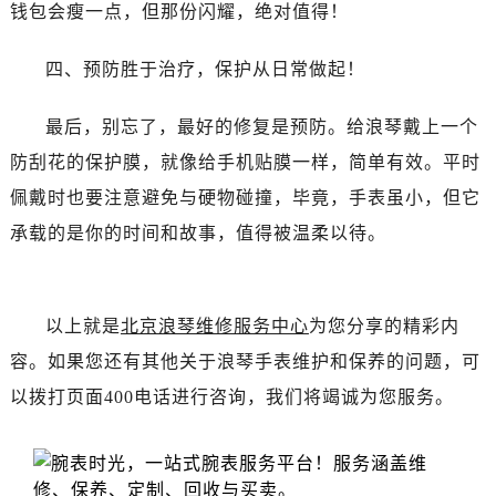
吉林省白城市洮北区明仁南街浪琴售后服务中心（需提前预约）
钱包会瘦一点，但那份闪耀，绝对值得！
吉林省白山市浑江区浑江大街浪琴售后服务中心（需提前预约）
四、预防胜于治疗，保护从日常做起！
吉林省吉林市船营区河南街浪琴售后服务中心（需提前预约）
吉林省辽源市龙山区人民大街浪琴售后服务中心（需提前预约）
最后，别忘了，最好的修复是预防。给浪琴戴上一个
吉林省梅河口市新华街道梅河大街浪琴售后服务中心（需提前预约）
防刮花的保护膜，就像给手机贴膜一样，简单有效。平时
吉林省四平市铁东区紫气大路与南九经街交汇处浪琴售后服务中心（需提前预约）
吉林省松原市宁江区五环大街浪琴售后服务中心（需提前预约）
佩戴时也要注意避免与硬物碰撞，毕竟，手表虽小，但它
吉林省通化市东昌区环通乡江南大街浪琴售后服务中心（需提前预约）
承载的是你的时间和故事，值得被温柔以待。
吉林省延边市延吉市解放路浪琴售后服务中心（需提前预约）
辽宁省鞍山市铁东区站前街浪琴售后服务中心（需提前预约）
辽宁省本溪市平山区胜利路浪琴售后服务中心（需提前预约）
以上就是
北京浪琴维修服务中心
为您分享的精彩内
辽宁省朝阳市双塔区新华路浪琴售后服务中心（需提前预约）
容。如果您还有其他关于浪琴手表维护和保养的问题，可
辽宁省丹东市振兴区七经街浪琴售后服务中心（需提前预约）
以拨打页面400电话进行咨询，我们将竭诚为您服务。
辽宁省抚顺市新抚区东一路浪琴售后服务中心（需提前预约）
辽宁省阜新市海州区解放大街浪琴售后服务中心（需提前预约）
辽宁省葫芦岛市连山区中央路浪琴售后服务中心（需提前预约）