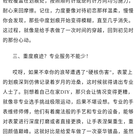
轻轻覆盖在划痕处，按照顺时针或逆时针方向均匀施力，
唐山市路南区新华东道100号万达广场写字楼A座10层1002室（需提前预约）
耐心来回摩擦。记住，力度要像对待初恋那样温柔，慢慢
台州市椒江区东海大道1800号腾达中心东1幢20楼2002室（需提前预约）
内蒙古自治区呼和浩特市玉泉区大学西街70号华润万象城写字楼（鄂尔多斯大厦）23层2326室（需提前预约）
你会发现，那些中度划痕开始变得模糊，直至几乎消失。
甘肃省兰州市七里河区西津西路16号兰州中心写字楼21层2102室（需提前预约）
这过程，就像是给手表做了一次时间的穿越，回到初见时
重庆市解放碑渝中区民权路28号英利国际金融中心写字楼20层01室（需提前预约）
的那份心动。
黑龙江省大庆市萨尔图区会战大街浪琴售后服务中心（需提前预约）
黑龙江省鹤岗市向阳区红军路浪琴售后服务中心（需提前预约）
三、重度痕迹？专业服务不能少！
黑龙江省黑河市爱辉区中央街浪琴售后服务中心（需提前预约）
黑龙江省鸡西市鸡冠区红军路浪琴售后服务中心（需提前预约）
哎呀，如果不幸你的浪琴遭遇了“硬核伤害”，表蒙上
黑龙江省佳木斯市向阳区长安路浪琴售后服务中心（需提前预约）
的划痕深到仿佛记录着岁月的沧桑，这时候就得请出专业
黑龙江省牡丹江市东安区太平路浪琴售后服务中心（需提前预约）
人士了。别想着自己在家DIY，那只会让情况变得更糟，
黑龙江省七台河市桃山区大同街浪琴售后服务中心（需提前预约）
就像非专业选手挑战极限运动，后果不堪设想。专业的手
黑龙江省齐齐哈尔市龙沙区龙华路浪琴售后服务中心（需提前预约）
表维修师傅，他们有着魔法般的手艺和专业的设备，能够
黑龙江省双鸭山市尖山区新兴大街浪琴售后服务中心（需提前预约）
对表蒙进行深度打磨或者直接更换，让手表涅槃重生，重
黑龙江省绥化市北林区新华街与康庄路交叉口浪琴售后服务中心（需提前预约）
回颜值巅峰。这就好比是给爱车做了一次豪华镀晶，虽然
黑龙江省伊春市伊美区通河路浪琴售后服务中心（需提前预约）