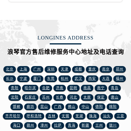
福建省龙岩市新罗区九一南路浪琴售后服务中心（需提前预约）
福建省南平市建阳区人民西路浪琴售后服务中心（需提前预约）
福建省宁德市蕉城区天湖东路浪琴售后服务中心（需提前预约）
福建省莆田市城厢区霞林街道荔华东大道浪琴售后服务中心（需提前预约）
福建省三明市三元区东乾二路浪琴售后服务中心（需提前预约）
LONGINES ADDRESS
福建省漳州市龙文区步港路浪琴售后服务中心（需提前预约）
浪琴官方售后维修服务中心地址及电话查询
江苏省常州市新北区龙锦路1590号现代传媒中心5号楼10层1008室浪琴售后服务中心（需提前预约）
江苏省淮安市清江浦区淮海北路浪琴售后服务中心（需提前预约）
江苏省连云港市海州区通灌北路浪琴售后服务中心（需提前预约）
北京
上海
广州
深圳
天津
成都
重庆
南京
郑州
江苏省南京市秦淮区中山南路1号南京中心22层22-C1-C3室浪琴售后服务中心（需提前预约）
长沙
宁波
厦门
东莞
杭州
武汉
西安
大连
福州
江苏省宿迁市宿城区西湖路浪琴售后服务中心（需提前预约）
贵阳
哈尔滨
合肥
济南
昆明
南昌
南宁
青岛
江苏省泰州市海陵区永定东路399号置地商务中心东塔（华润万象城）17层1706室浪琴售后服务中心（需提前预约）
沈阳
石家庄
苏州
长春
河北
太原
保定
唐山
江苏省徐州市鼓楼区淮海东路29号苏宁广场IFC国际金融中心35层3508室浪琴售后服务中心（需提前预约）
邯郸
廊坊
昆山
广西
佛山
中山
德阳
绵阳
江苏省盐城市盐都区世纪大道5号盐城金融城写字楼1号楼16层1604室浪琴售后服务中心（需提前预约）
齐齐哈尔
呼和浩特
吉林
无锡
芜湖
珠海
汕头
三亚
江苏省扬州市邗江区国展路29号星耀天地写字楼1号楼18层1803室浪琴售后服务中心（需提前预约）
江苏省镇江市京口区中山东路浪琴售后服务中心（需提前预约）
海口
赣州
漳州
拉萨
青海
新疆
兰州
银川