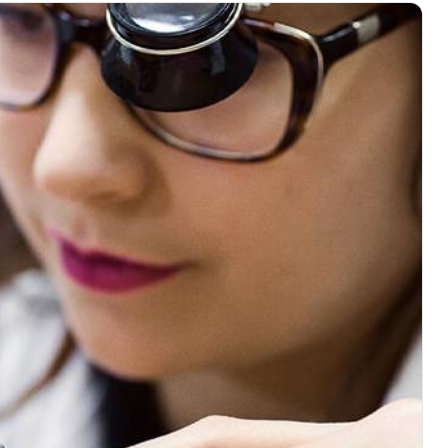
绿地双子塔（中央广场）A1座办公楼14层07室（需提前预约）
心写字楼（万象城）15层1508室（需提前预约）
际中心写字楼A塔7层704室（需提前预约）
世界贸易中心大厦南塔写字楼15层07室（需提前预约）
厦写字楼17层1701室（需提前预约）
厦写字楼1座30层05室（需提前预约）
字楼B座11层1104室（需提前预约）
写字楼15层03室（需提前预约）
心写字楼24层2406B室（需提前预约）
代广场写字楼9层902室（需提前预约）
号世茂环球金融中心写字楼（芙蓉广场）10层13室（需提前预约
楼29层2905室（需提前预约）
表服务中心（品牌授权店）3层整层（需提前预约）
表服务中心（品牌授权店）1层整层（需提前预约）
表服务中心（品牌授权店）1层整层（需提前预约）
（CCMALL）C座17层17-B（需提前预约）