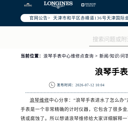
北京市东城区东长安街1号东方广场写
北京市朝阳区建国门外大街甲6号华熙
官网公告>
天津市和平区赤峰道136号天津国际金
上海市徐汇区虹桥路3号港汇中心写字楼
上海市黄浦区南京东路299号宏伊国
南京市秦淮区中山南路1号（新街口）
常州市新北区龙锦路1590号现代传媒
当前位置：
浪琴手表中心维修点查询
>
新闻/知识/问
徐州市鼓楼区淮海东路29号苏宁广场I
扬州市邗江区国展路29号星耀天地写字
浪琴手
盐城市盐都区世纪大道5号盐城金融城写
泰州市海陵区永定东路399号置地商
发布时间：2026-07-12 10:04
宁波市江北区大闸南路500号来福士广
杭州市上城区钱江路1366号华润大厦
浪琴维修
中心分享：“浪琴手表进水了怎么办
金华市金东区东市南街777号金华万达
手表是一个非常精确的计时仪器，它包含了很多金
绍兴市越城区胜利东路379号世茂天
锈或腐蚀了。所以想请浪琴维修给大家详细解释一
嘉兴市南湖区广益路705号嘉兴世界贸