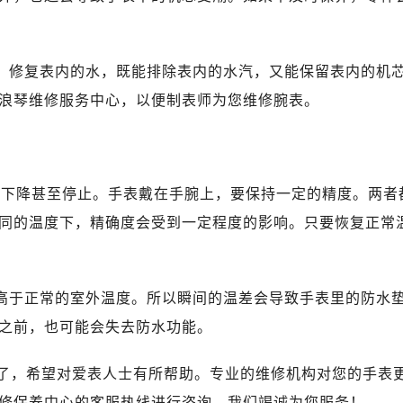
广场写字楼10层06室（需提前预约）
心写字楼B座13层07室（需提前预约）
安国际中心E座6楼10室（需提前预约）
养。修复表内的水，既能排除表内的水汽，又能保留表内的机
B座17层1707室（需提前预约）
浪琴维修服务中心，以便制表师为您维修腕表。
写字楼A座10层1002室（需提前预约）
心东1幢20楼2002室（需提前预约）
街70号华润万象城写字楼（鄂尔多斯大厦）23层2326室（需
州中心写字楼21层2102室（需提前预约）
能就会下降甚至停止。手表戴在手腕上，要保持一定的精度。两者
国际金融中心写字楼20层01室（需提前预约）
不同的温度下，精确度会受到一定程度的影响。只要恢复正常
琴售后服务中心（需提前预约）
后服务中心（需提前预约）
后服务中心（需提前预约）
远高于正常的室外温度。所以瞬间的温差会导致手表里的防水
后服务中心（需提前预约）
之前，也可能会失去防水功能。
售后服务中心（需提前预约）
售后服务中心（需提前预约）
享了，希望对爱表人士有所帮助。专业的维修机构对您的手表
售后服务中心（需提前预约）
修保养中心的客服热线进行咨询，我们竭诚为您服务！