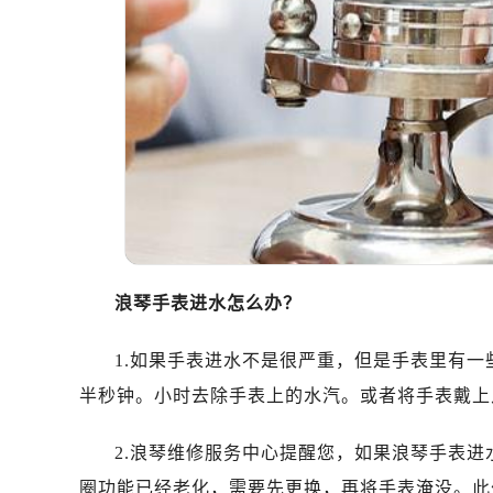
温州市鹿城区锦绣路1067号置信广场
哈尔滨市道里区友谊西路600号富力中
大连市中山区人民路15号国际金融大
佛山市禅城区季华五路57号万科金融中
东莞市东城街道鸿福东路1号民盈国贸
无锡市梁溪区人民中路139号恒隆广场
南通市崇川区工农路57号圆融广场写字
苏州市苏州工业园区星港街199号苏州
武汉市江汉区解放大道686号世界贸易
南宁市青秀区金湖路59号地王大厦12
浪琴手表进水怎么办？
合肥市蜀山区潜山路111号万象城华润
泉州市丰泽区宝洲路729号浦西万达中
1.如果手表进水不是很严重，但是手表里有一
青岛市南区山东路6号华润大厦B座2
半秒钟。小时去除手表上的水汽。或者将手表戴上
烟台市芝罘区胜利路139号万达金融中
长春市朝阳区西安大路727号中银大厦
2.浪琴维修服务中心提醒您，如果浪琴手表
贵阳市南明区都司高架桥路33号亨特
圈功能已经老化，需要先更换，再将手表淹没。此