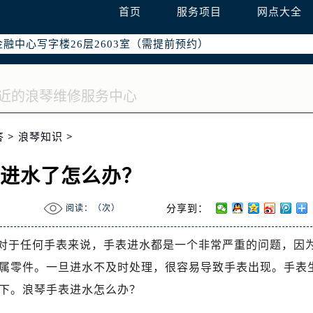
字楼W3座6层602室（需提前预约）
首页
服务项目
网点大全
国际中心写字楼D座11层1102室（需提前预约）
融中心写字楼26层2603室（需提前预约）
2座37层3705室（需提前预约）
际广场写字楼8层806室（需提前预约）
南京中心写字楼22层C1-1室（需提前预约）
中心写字楼5号楼10层1008室（需提前预约）
答
>
浪琴知识
>
FC国际金融中心写字楼35层3508室（需提前预约）
楼1号楼18层1803室（需提前预约）
表进水了怎么办？
字楼1号楼16层1604室（需提前预约）
务中心东塔写字楼（华润万象城）17层1706室（需提前预约）
阅读：（
次）
分享到：
场办公楼20层2009室（需提前预约）
写字楼A座5层503-5室（需提前预约）
”对于任何手表来说，手表进水都是一个非常严重的问题，因
广场写字楼4号楼22层2209室（需提前预约）
属零件。一旦进水不及时处理，很容易导致手表出现。手表
际中心写字楼8层805室（需提前预约）
下。浪琴手表进水怎么办？
易中心写字楼A座13层1304室（需提前预约）