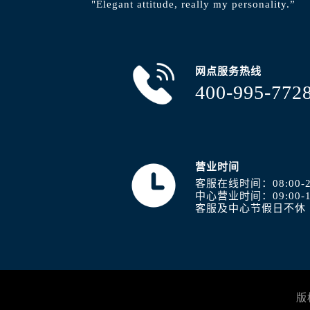
"Elegant attitude, really my personality.”
山西省阳泉市郊区平阳东街与新城大
山西省运城市盐湖区河东街浪琴售后
山西省长治市潞州区英雄中路浪琴售
山西省太原市迎泽区迎泽街道解放路
网点服务热线
天津市和平区赤峰道136号天津国际金
400-995-772
安徽省安庆市迎江区人民路浪琴售后
安徽省蚌埠市蚌山区淮河路浪琴售后
安徽省亳州市谯城区魏武大道浪琴售
安徽省池州市贵池区长江路浪琴售后
营业时间
安徽省滁州市琅琊区南谯北路浪琴售
客服在线时间：08:00-2
中心营业时间：09:00-1
安徽省阜阳市颍州区颍州北路浪琴售
客服及中心节假日不休
安徽省淮北市相山区淮海路浪琴售后
安徽省淮南市田家庵区国庆中路浪琴
安徽省黄山市屯溪区黄山西路浪琴售
安徽省六安市金安区解放中路浪琴售
安徽省马鞍山市雨山区湖南西路浪琴
版