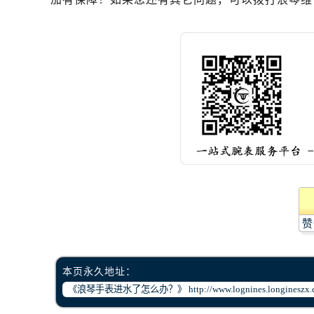
黑龙江省齐齐哈尔市龙沙区龙华路浪
黑龙江省双鸭山市尖山区新兴大街浪
黑龙江省绥化市北林区新华街与康庄
黑龙江省伊春市伊美区通河路浪琴售
吉林省白城市洮北区明仁南街浪琴售
吉林省白山市浑江区浑江大街浪琴售
吉林省吉林市船营区河南街浪琴售后
吉林省辽源市龙山区人民大街浪琴售
吉林省梅河口市新华街道梅河大街浪
吉林省四平市铁东区紫气大路与南九
吉林省松原市宁江区五环大街浪琴售
吉林省通化市东昌区环通乡江南大街
赞
吉林省延边市延吉市解放路浪琴售后
辽宁省鞍山市铁东区站前街浪琴售后
本页永久地址：
辽宁省本溪市平山区胜利路浪琴售后
辽宁省朝阳市双塔区新华路浪琴售后