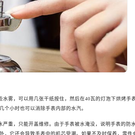
10层1015室（需提前预约）
心T2座写字楼29层03室（需提前预约）
厦7层G室（需提前预约）
心C座12层1205室（需提前预约）
中心T1写字楼9层907室（需提前预约）
写字楼1座11层1104室（需提前预约）
楼16层1603室（需提前预约）
中心办公楼C座22层08室（需提前预约）
大厦38层09室（需提前预约）
楼1224室（需提前预约）
大厦B座12楼03室（需提前预约）
心写字楼A座7楼709室（需提前预约）
些水雾，可以用几张干纸按住，然后在40瓦的灯泡下烘烤手
2层04室（需提前预约）
几个小时也可以消除手表内部的水汽。
心A座907室（需提前预约）
A座(旺进大厦)18层09室（需提前预约）
进水严重，只能开盖维修。由于手表被水淹没，说明手表的防
国际金融中心14楼14D（需提前预约）
外，它还会导致手表中的机芯受潮。如果不及时保养，零件