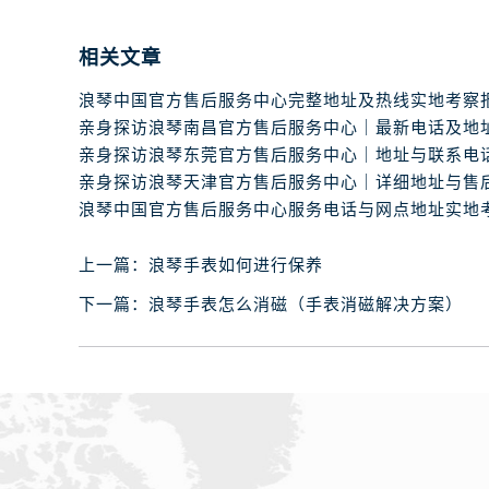
辽宁省丹东市振兴区七经街浪琴售后
辽宁省抚顺市新抚区东一路浪琴售后
相关文章
辽宁省阜新市海州区解放大街浪琴售
辽宁省葫芦岛市连山区中央路浪琴售
辽宁省锦州市古塔区中央大街浪琴售
辽宁省辽阳市白塔区新运大街浪琴售
辽宁省盘锦市兴隆台区石油大街浪琴
辽宁省铁岭市银州区南马路浪琴售后
辽宁省营口市站前区市府路与渤海大
上一篇：
浪琴手表如何进行保养
辽宁省沈阳市沈河区中街路137号亨
下一篇：
浪琴手表怎么消磁（手表消磁解决方案）
辽宁省沈阳市沈河区中街路83号亨
北京市朝阳区建国门外大街甲6号华熙
北京市东城区东长安街1号王府井东方
河北省保定市竞秀区朝阳北大街北国
内蒙古自治区阿拉善盟市左旗土尔扈
内蒙古自治区巴彦淖尔市临河区新华