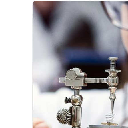
南昌市红谷滩新区红谷中大道998号
济南市历下区经十路11111号华润中
广州市天河区天河路230号万菱汇国
广州市越秀区环市东路371-375号
深圳市罗湖区深南东路5001号华润大
惠州市惠城区江北文昌一路7号华贸大
厦门市思明区湖滨东路95号华润大厦写
福州市鼓楼区五四路128-1号恒力城
成都市锦江区人民东路6号SAC东原中
重庆市江北区观音桥步行街2号融恒时
长沙市芙蓉区定王台街道建湘路393
郑州市二七区铭功路10号华润大厦写字
太原市迎泽区解放路15号亨得利名
沈阳市沈河区中街路137号亨得利名
沈阳市沈河区中街路83号亨得利名
乌鲁木齐市天山区红山路26号时代广场