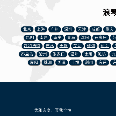
内蒙古自治区包头市青山区幸福路甲
内蒙古自治区赤峰市红山区哈达街浪
浪
内蒙古自治区鄂尔多斯市东胜区伊金
内蒙古自治区呼伦贝尔市海拉尔区中
北京
上海
广州
深圳
天津
成都
重庆
内蒙古自治区通辽市科尔沁区明仁大
昆明
南昌
南宁
青岛
沈阳
石家庄
内蒙古自治区乌海市海勃湾区人民南
内蒙古自治区乌兰察布市集宁区恩和
呼和浩特
吉林
无锡
芜湖
珠海
汕头
内蒙古自治区锡林郭勒盟市锡林浩特
秦皇岛
沧州
张家口
温州
徐州
潍坊
九
内蒙古自治区兴安盟市乌兰浩特市兴
襄阳
株洲
湘潭
十堰
荆州
宜昌
山西省大同市平城区迎宾街浪琴售后
山西省晋城市城区黄华街浪琴售后服
山西省晋中市榆次区顺城街浪琴售后
山西省临汾市尧都区解放路浪琴售后
山西省吕梁市离石区永宁中路与建设
山西省朔州市朔城区怡西路与鄯阳西
优雅态度，真我个性
山西省忻州市忻府区和平东街与七一