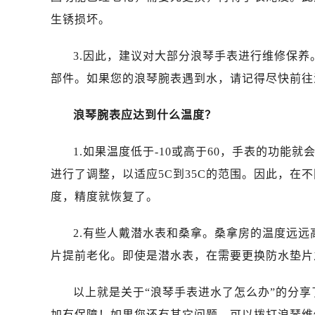
昆明市盘龙区北京路928号同德昆明
生锈损坏。
石家庄市长安区中山东路39号勒泰中
西安市碑林区南关正街88号华侨城长
3.因此，建议对大部分浪琴手表进行维修保
海口市龙华区金贸东路5号海口华润大厦
部件。如果您的浪琴腕表遇到水，请记得尽快前往
唐山市路南区新华东道100号万达广场
台州市椒江区东海大道1800号腾达中
浪琴腕表应达到什么温度？
内蒙古自治区呼和浩特市玉泉区大学西
甘肃省兰州市七里河区西津西路16号兰
1.如果温度低于-10或高于60，手表的功
重庆市解放碑渝中区民权路28号英利
进行了调整，以适应5C到35C的范围。因此，在
黑龙江省大庆市萨尔图区会战大街浪
度，精度就恢复了。
黑龙江省鹤岗市向阳区红军路浪琴售
黑龙江省黑河市爱辉区中央街浪琴售
2.有些人戴潜水表和桑拿。桑拿房的温度远
黑龙江省鸡西市鸡冠区红军路浪琴售
片提前老化。即使是潜水表，在需要更换防水垫片
黑龙江省佳木斯市向阳区长安路浪琴
黑龙江省牡丹江市东安区太平路浪琴
以上就是关于“浪琴手表进水了怎么办”的分
黑龙江省七台河市桃山区大同街浪琴
加有保障！如果您还有其它问题，可以拨打浪琴维