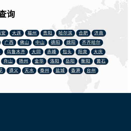
查询
西安
大连
福州
贵阳
哈尔滨
合肥
济南
广西
佛山
中山
德阳
绵阳
齐齐哈尔
川
乌鲁木齐
大同
赤峰
包头
阳泉
大庆
舟山
扬州
金华
洛阳
岳阳
衡阳
黄石
花
遵义
天水
泰州
盐城
香港
台州