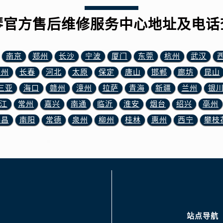
3号王府井百货名表维修浪琴售后服务中心（需提前预约）
琴售后服务中心（需提前预约）
琴官方售后维修服务中心地址及电话
霍洛街浪琴售后服务中心（需提前预约）
央街浪琴售后服务中心（需提前预约）
南京
郑州
长沙
宁波
厦门
东莞
杭州
武汉
街浪琴售后服务中心（需提前预约）
苏州
长春
河北
太原
保定
唐山
邯郸
廊坊
昆山
路浪琴售后服务中心（需提前预约）
大街浪琴售后服务中心（需提前预约）
三亚
海口
赣州
漳州
拉萨
青海
新疆
兰州
银
市光明街与额尔敦路交叉口浪琴售后服务中心（需提前预约）
江
常州
嘉兴
南通
临沂
淮安
烟台
绍兴
亳州
安大街浪琴售后服务中心（需提前预约）
许昌
南阳
常德
泉州
柳州
桂林
惠州
西宁
攀枝
服务中心（需提前预约）
务中心（需提前预约）
服务中心（需提前预约）
服务中心（需提前预约）
街交叉口浪琴售后服务中心（需提前预约）
街交汇处浪琴售后服务中心（需提前预约）
南路交叉口浪琴售后服务中心（需提前预约）
站点导航