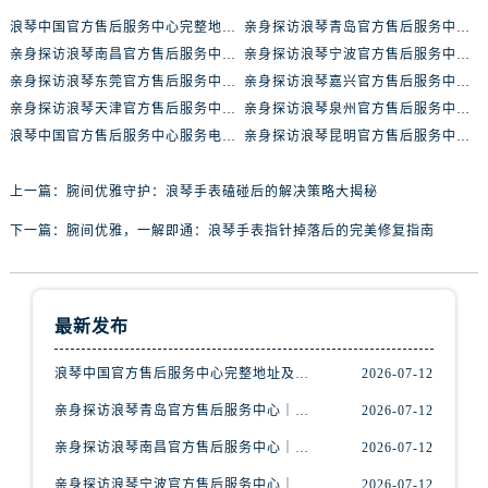
安徽省安庆市迎江区人民路浪琴售后服务中心（需提前预约）
浪琴中国官方售后服务中心完整地址及热线实地考察报告+多信源验证（2026年7月最新）
亲身探访浪琴青岛官方售后服务中心｜最新电话及地址（2026年7月最新）
安徽省蚌埠市蚌山区淮河路浪琴售后服务中心（需提前预约）
亲身探访浪琴南昌官方售后服务中心｜最新电话及地址（2026年7月最新）
亲身探访浪琴宁波官方售后服务中心｜网点地址及售后热线（2026年7月最新）
安徽省亳州市谯城区魏武大道浪琴售后服务中心（需提前预约）
亲身探访浪琴东莞官方售后服务中心｜地址与联系电话（2026年7月最新）
亲身探访浪琴嘉兴官方售后服务中心｜热线电话与网点地址（2026年7月最新）
安徽省池州市贵池区长江路浪琴售后服务中心（需提前预约）
亲身探访浪琴天津官方售后服务中心｜详细地址与售后电话（2026年7月最新）
亲身探访浪琴泉州官方售后服务中心｜全新地址电话一览（2026年7月最新）
安徽省滁州市琅琊区南谯北路浪琴售后服务中心（需提前预约）
浪琴中国官方售后服务中心服务电话与网点地址实地考察报告_多信源验证（2026年7月最新）
亲身探访浪琴昆明官方售后服务中心｜最新地址与售后热线（2026年7月最新）
安徽省阜阳市颍州区颍州北路浪琴售后服务中心（需提前预约）
安徽省淮北市相山区淮海路浪琴售后服务中心（需提前预约）
上一篇：
腕间优雅守护：浪琴手表磕碰后的解决策略大揭秘
安徽省淮南市田家庵区国庆中路浪琴售后服务中心（需提前预约）
下一篇：
腕间优雅，一解即通：浪琴手表指针掉落后的完美修复指南
安徽省黄山市屯溪区黄山西路浪琴售后服务中心（需提前预约）
安徽省六安市金安区解放中路浪琴售后服务中心（需提前预约）
安徽省马鞍山市雨山区湖南西路浪琴售后服务中心（需提前预约）
最新发布
安徽省宿州市埇桥区人民中路浪琴售后服务中心（需提前预约）
安徽省铜陵市铜官区石城大道浪琴售后服务中心（需提前预约）
浪琴中国官方售后服务中心完整地址及热线实地考察报告+多信源验证（2026年7月最新）
2026-07-12
安徽省芜湖市镜湖区中山路步行街浪琴售后服务中心（需提前预约）
亲身探访浪琴青岛官方售后服务中心｜最新电话及地址（2026年7月最新）
2026-07-12
安徽省宣城市宣州区叠嶂西路浪琴售后服务中心（需提前预约）
亲身探访浪琴南昌官方售后服务中心｜最新电话及地址（2026年7月最新）
2026-07-12
福建省龙岩市新罗区九一南路浪琴售后服务中心（需提前预约）
亲身探访浪琴宁波官方售后服务中心｜网点地址及售后热线（2026年7月最新）
2026-07-12