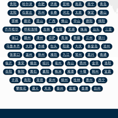
山东省日照市东港区烟台路浪琴售后服务中心（需提前预约）
贵阳
哈尔滨
合肥
济南
昆明
南昌
南宁
青岛
山东省泰安市泰山区财源街道泰山大街浪琴售后服务中心（需提前预约）
沈阳
石家庄
苏州
长春
河北
太原
保定
唐山
山东省威海市环翠区新威海路89号振华商厦一楼名表维修浪琴售后服务中心（需提前预约）
邯郸
廊坊
昆山
广西
佛山
中山
德阳
绵阳
山东省潍坊市奎文区东风东街浪琴售后服务中心（需提前预约）
齐齐哈尔
呼和浩特
吉林
无锡
芜湖
珠海
汕头
三亚
山东省枣庄市滕州市北辛路与善国路交叉口浪琴售后服务中心（需提前预约）
山东省淄博市张店区金晶大道浪琴售后服务中心（需提前预约）
海口
赣州
漳州
拉萨
青海
新疆
兰州
银川
上海市黄浦区南京东路299号宏伊国际广场写字楼8层806室浪琴售后服务中心（需提前预约）
乌鲁木齐
大同
赤峰
包头
阳泉
大庆
秦皇岛
沧州
上海市徐汇区虹桥路3号港汇中心2座37层3705室浪琴售后服务中心（需提前预约）
张家口
温州
徐州
潍坊
九江
常州
嘉兴
南通
浙江省杭州市上城区钱江路1366号华润大厦A座5层503-5室浪琴售后服务中心（需提前预约）
临沂
淮安
烟台
绍兴
亳州
舟山
扬州
金华
洛阳
浙江省湖州市吴兴区劳动路浪琴售后服务中心（需提前预约）
岳阳
衡阳
黄石
襄阳
株洲
湘潭
十堰
荆州
宜昌
浙江省嘉兴市南湖区广益路705号嘉兴世界贸易中心A座13层1304室浪琴售后服务中心（需提前预约）
许昌
南阳
常德
泉州
柳州
桂林
惠州
西宁
浙江省金华市金东区东市南街777号金华万达广场4号楼22楼2209室浪琴售后服务中心（需提前预约）
攀枝花
遵义
天水
泰州
盐城
香港
台州
浙江省丽水市莲都区解放街浪琴售后服务中心（需提前预约）
浙江省宁波市江北区大闸南路500号来福士广场办公楼20层2009室浪琴售后服务中心（需提前预约）
浙江省衢州市柯城区上街浪琴售后服务中心（需提前预约）
浙江省绍兴市越城区胜利东路379号世茂天际中心写字楼8层805室浪琴售后服务中心（需提前预约）