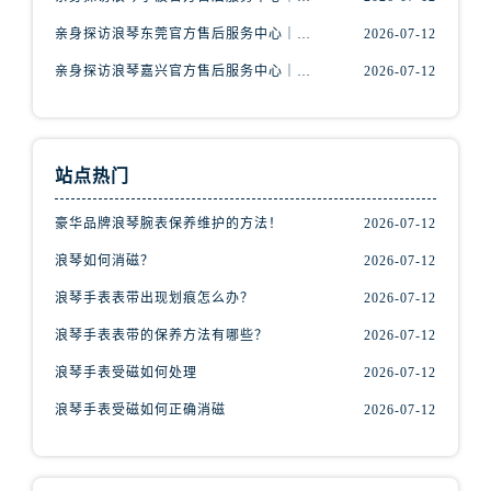
福建省南平市建阳区人民西路浪琴售后服务中心（需提前预约）
亲身探访浪琴东莞官方售后服务中心｜地址与联系电话（2026年7月最新）
2026-07-12
福建省宁德市蕉城区天湖东路浪琴售后服务中心（需提前预约）
福建省莆田市城厢区霞林街道荔华东大道浪琴售后服务中心（需提前预约）
亲身探访浪琴嘉兴官方售后服务中心｜热线电话与网点地址（2026年7月最新）
2026-07-12
福建省三明市三元区东乾二路浪琴售后服务中心（需提前预约）
福建省漳州市龙文区步港路浪琴售后服务中心（需提前预约）
江苏省常州市新北区龙锦路1590号现代传媒中心5号楼10层1008室浪琴售后服务中心（需提前预约）
站点热门
江苏省淮安市清江浦区淮海北路浪琴售后服务中心（需提前预约）
江苏省连云港市海州区通灌北路浪琴售后服务中心（需提前预约）
豪华品牌浪琴腕表保养维护的方法！
2026-07-12
江苏省南京市秦淮区中山南路1号南京中心22层22-C1-C3室浪琴售后服务中心（需提前预约）
浪琴如何消磁？
2026-07-12
江苏省宿迁市宿城区西湖路浪琴售后服务中心（需提前预约）
浪琴手表表带出现划痕怎么办？
2026-07-12
江苏省泰州市海陵区永定东路399号置地商务中心东塔（华润万象城）17层1706室浪琴售后服务中心（需提前预约）
浪琴手表表带的保养方法有哪些？
2026-07-12
江苏省徐州市鼓楼区淮海东路29号苏宁广场IFC国际金融中心35层3508室浪琴售后服务中心（需提前预约）
江苏省盐城市盐都区世纪大道5号盐城金融城写字楼1号楼16层1604室浪琴售后服务中心（需提前预约）
浪琴手表受磁如何处理
2026-07-12
江苏省扬州市邗江区国展路29号星耀天地写字楼1号楼18层1803室浪琴售后服务中心（需提前预约）
浪琴手表受磁如何正确消磁
2026-07-12
江苏省镇江市京口区中山东路浪琴售后服务中心（需提前预约）
江西省抚州市临川区赣东大道浪琴售后服务中心（需提前预约）