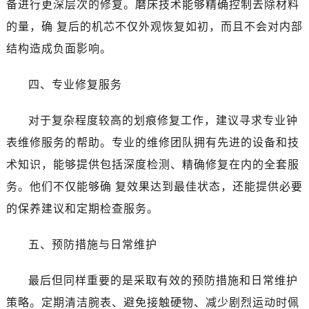
吉林省白山市浑江区浑江大街浪琴售后服务中心（需提前预约）
备进行更深层次的修复。磨床技术能够精确控制去除材料
吉林省吉林市船营区河南街浪琴售后服务中心（需提前预约）
的量，确 复后的机芯不仅外观恢复如初，而且不会对内部
吉林省辽源市龙山区人民大街浪琴售后服务中心（需提前预约）
结构造成负面影响。
吉林省梅河口市新华街道梅河大街浪琴售后服务中心（需提前预约）
吉林省四平市铁东区紫气大路与南九经街交汇处浪琴售后服务中心（需提前预约）
四、专业修复服务
吉林省松原市宁江区五环大街浪琴售后服务中心（需提前预约）
吉林省通化市东昌区环通乡江南大街浪琴售后服务中心（需提前预约）
对于复杂程度较高的划痕修复工作，建议寻求专业钟
吉林省延边市延吉市解放路浪琴售后服务中心（需提前预约）
表维修服务的帮助。专业的维修团队拥有先进的设备和技
辽宁省鞍山市铁东区站前街浪琴售后服务中心（需提前预约）
术知识，能够提供包括深度检测、精确修复在内的全套服
辽宁省本溪市平山区胜利路浪琴售后服务中心（需提前预约）
务。他们不仅能够确 复效果达到最佳状态，还能提供必要
辽宁省朝阳市双塔区新华路浪琴售后服务中心（需提前预约）
的保养建议和定期检查服务。
辽宁省丹东市振兴区七经街浪琴售后服务中心（需提前预约）
辽宁省抚顺市新抚区东一路浪琴售后服务中心（需提前预约）
五、预防措施与日常维护
辽宁省阜新市海州区解放大街浪琴售后服务中心（需提前预约）
辽宁省葫芦岛市连山区中央路浪琴售后服务中心（需提前预约）
最后但同样重要的是采取有效的预防措施和日常维护
辽宁省锦州市古塔区中央大街浪琴售后服务中心（需提前预约）
策略。定期清洁腕表、避免接触硬物、减少剧烈运动时佩