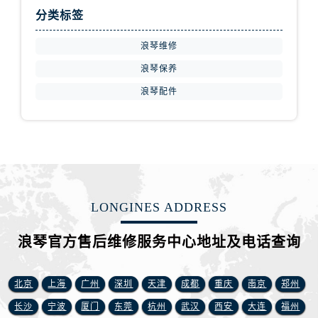
江西省赣州市章贡区文清路浪琴售后服务中心（需提前预约）
分类标签
江西省吉安市吉州区井冈山大道浪琴售后服务中心（需提前预约）
江西省景德镇市珠山区珠山中路浪琴售后服务中心（需提前预约）
浪琴维修
江西省九江市浔阳区浔阳路浪琴售后服务中心（需提前预约）
浪琴保养
江西省南昌市红谷滩新区红谷中大道998号绿地双子塔（中央广场）A1座办公楼14层1407室浪琴售后服务中心（需提前预约）
浪琴配件
江西省萍乡市安源区萍安北大道与康庄路交叉口浪琴售后服务中心（需提前预约）
江西省上饶市信州区滨江西路浪琴售后服务中心（需提前预约）
江西省新余市渝水区北湖西路浪琴售后服务中心（需提前预约）
江西省宜春市袁州区中山中路浪琴售后服务中心（需提前预约）
江西省鹰潭市月湖区胜利东路浪琴售后服务中心（需提前预约）
山东省德州市德城区东风中路浪琴售后服务中心（需提前预约）
LONGINES ADDRESS
山东省东营市东营区济南路浪琴售后服务中心（需提前预约）
浪琴官方售后维修服务中心地址及电话查询
山东省济南市历下区经十路11111号华润中心写字楼（万象城）15层1508室浪琴售后服务中心（需提前预约）
山东省济宁市任城区太白楼路浪琴售后服务中心（需提前预约）
山东省莱芜市文化南路8号银座商城名表维修一楼名表维修浪琴售后服务中心（需提前预约）
北京
上海
广州
深圳
天津
成都
重庆
南京
郑州
山东省临沂市兰山区解放路浪琴售后服务中心（需提前预约）
长沙
宁波
厦门
东莞
杭州
武汉
西安
大连
福州