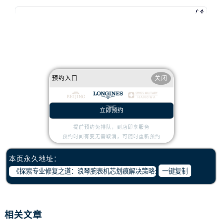
内蒙古自治区乌海市海勃湾区人民南路浪琴售后服务中心（需提前预约）
内蒙古自治区乌兰察布市集宁区恩和大街浪琴售后服务中心（需提前预约）
内蒙古自治区锡林郭勒盟市锡林浩特市光明街与额尔敦路交叉口浪琴售后服务中心（需提前预约）
内蒙古自治区兴安盟市乌兰浩特市兴安大街浪琴售后服务中心（需提前预约）
山西省大同市平城区迎宾街浪琴售后服务中心（需提前预约）
山西省晋城市城区黄华街浪琴售后服务中心（需提前预约）
预约入口
关闭
山西省晋中市榆次区顺城街浪琴售后服务中心（需提前预约）
山西省临汾市尧都区解放路浪琴售后服务中心（需提前预约）
立即预约
山西省吕梁市离石区永宁中路与建设街交叉口浪琴售后服务中心（需提前预约）
赞一下
去提问
山西省朔州市朔城区怡西路与鄯阳西街交汇处浪琴售后服务中心（需提前预约）
提前预约免排队，到店即享服务
预约时间有变无需取消，可随时重新预约
山西省忻州市忻府区和平东街与七一南路交叉口浪琴售后服务中心（需提前预约）
山西省阳泉市郊区平阳东街与新城大道交叉口浪琴售后服务中心（需提前预约）
本页永久地址：
山西省运城市盐湖区河东街浪琴售后服务中心（需提前预约）
一键复制
山西省长治市潞州区英雄中路浪琴售后服务中心（需提前预约）
山西省太原市迎泽区迎泽街道解放路15号亨得利名表维修授权店3楼浪琴售后服务中心（需提前预约）
天津市和平区赤峰道136号天津国际金融中心26层2603室浪琴售后服务中心（需提前预约）
相关文章