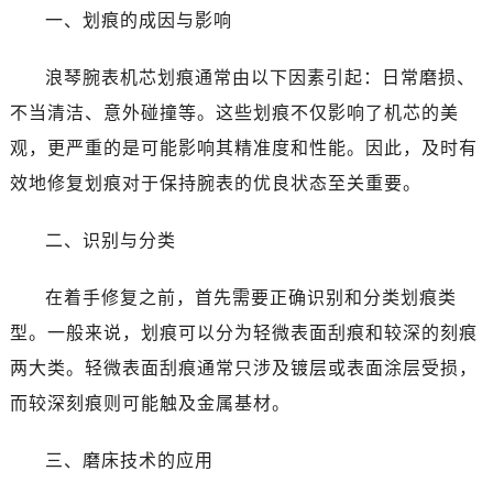
无锡市梁溪区人民中路139号恒隆广场写字楼1座11层1104室（需提前预约）
一、划痕的成因与影响
南通市崇川区工农路57号圆融广场写字楼16层1603室（需提前预约）
苏州市苏州工业园区星港街199号苏州中心办公楼C座22层08室（需提前预约）
浪琴腕表机芯划痕通常由以下因素引起：日常磨损、
武汉市江汉区解放大道686号世界贸易大厦38层09室（需提前预约）
不当清洁、意外碰撞等。这些划痕不仅影响了机芯的美
南宁市青秀区金湖路59号地王大厦12楼1224室（需提前预约）
观，更严重的是可能影响其精准度和性能。因此，及时有
合肥市蜀山区潜山路111号万象城华润大厦B座12楼03室（需提前预约）
效地修复划痕对于保持腕表的优良状态至关重要。
泉州市丰泽区宝洲路729号浦西万达中心写字楼A座7楼709室（需提前预约）
青岛市南区山东路6号华润大厦B座22层04室（需提前预约）
二、识别与分类
烟台市芝罘区胜利路139号万达金融中心A座907室（需提前预约）
长春市朝阳区西安大路727号中银大厦A座(旺进大厦)18层09室（需提前预约）
在着手修复之前，首先需要正确识别和分类划痕类
贵阳市南明区都司高架桥路33号亨特国际金融中心14楼14D（需提前预约）
型。一般来说，划痕可以分为轻微表面刮痕和较深的刻痕
昆明市盘龙区北京路928号同德昆明广场写字楼10层06室（需提前预约）
两大类。轻微表面刮痕通常只涉及镀层或表面涂层受损，
石家庄市长安区中山东路39号勒泰中心写字楼B座13层07室（需提前预约）
而较深刻痕则可能触及金属基材。
西安市碑林区南关正街88号华侨城长安国际中心E座6楼10室（需提前预约）
海口市龙华区金贸东路5号海口华润大厦B座17层1707室（需提前预约）
三、磨床技术的应用
唐山市路南区新华东道100号万达广场写字楼A座10层1002室（需提前预约）