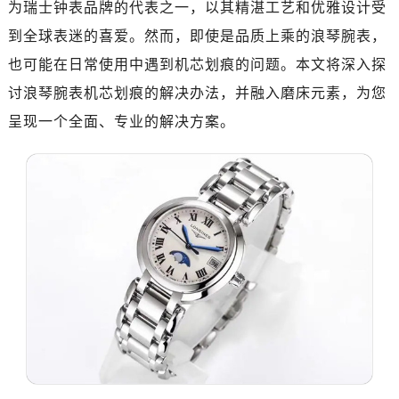
惠州市惠城区江北文昌一路7号华贸大厦写字楼1座30层05室（需提前预约）
为瑞士钟表品牌的代表之一，以其精湛工艺和优雅设计受
厦门市思明区湖滨东路95号华润大厦写字楼B座11层1104室（需提前预约）
到全球表迷的喜爱。然而，即使是品质上乘的浪琴腕表，
福州市鼓楼区五四路128-1号恒力城写字楼15层03室（需提前预约）
也可能在日常使用中遇到机芯划痕的问题。本文将深入探
成都市锦江区人民东路6号SAC东原中心写字楼24层2406B室（需提前预约）
讨浪琴腕表机芯划痕的解决办法，并融入磨床元素，为您
重庆市江北区观音桥步行街2号融恒时代广场写字楼9层902室（需提前预约）
呈现一个全面、专业的解决方案。
长沙市芙蓉区定王台街道建湘路393号世茂环球金融中心写字楼（芙蓉广场）10层13室（需提前预约）
郑州市二七区铭功路10号华润大厦写字楼29层2905室（需提前预约）
太原市迎泽区解放路15号亨得利名表服务中心（品牌授权店）3层整层（需提前预约）
沈阳市沈河区中街路137号亨得利名表服务中心（品牌授权店）1层整层（需提前预约）
沈阳市沈河区中街路83号亨得利名表服务中心（品牌授权店）1层整层（需提前预约）
乌鲁木齐市天山区红山路26号时代广场（CCMALL）C座17层17-B（需提前预约）
温州市鹿城区锦绣路1067号置信广场10层1015室（需提前预约）
哈尔滨市道里区友谊西路600号富力中心T2座写字楼29层03室（需提前预约）
大连市中山区人民路15号国际金融大厦7层G室（需提前预约）
佛山市禅城区季华五路57号万科金融中心C座12层1205室（需提前预约）
东莞市东城街道鸿福东路1号民盈国贸中心T1写字楼9层907室（需提前预约）