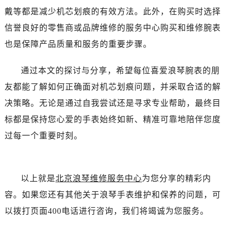
辽宁省辽阳市白塔区新运大街浪琴售后服务中心（需提前预约）
戴等都是减少机芯划痕的有效方法。此外，在购买时选择
辽宁省盘锦市兴隆台区石油大街浪琴售后服务中心（需提前预约）
信誉良好的零售商或品牌维修的服务中心购买和维修腕表
辽宁省铁岭市银州区南马路浪琴售后服务中心（需提前预约）
也是保障产品质量和服务的重要步骤。
辽宁省营口市站前区市府路与渤海大街交叉口浪琴售后服务中心（需提前预约）
辽宁省沈阳市沈河区中街路137号亨得利名表维修授权店1楼浪琴售后服务中心（需提前预约）
通过本文的探讨与分享，希望每位喜爱浪琴腕表的朋
辽宁省沈阳市沈河区中街路83号亨得利名表维修授权店1楼浪琴售后服务中心（需提前预约）
友都能了解如何正确面对机芯划痕问题，并采取合适的解
北京市朝阳区建国门外大街甲6号华熙国际中心D座11层1102室浪琴售后服务中心（需提前预约）
北京市东城区东长安街1号王府井东方广场W3座6层602室浪琴售后服务中心（需提前预约）
决策略。无论是通过自我尝试还是寻求专业帮助，最终目
河北省保定市竞秀区朝阳北大街北国先天下浪琴售后服务中心（需提前预约）
标都是保持您心爱的手表始终如新、精准可靠地陪伴您度
内蒙古自治区阿拉善盟市左旗土尔扈特大街浪琴售后服务中心（需提前预约）
过每一个重要时刻。
内蒙古自治区巴彦淖尔市临河区新华街浪琴售后服务中心（需提前预约）
内蒙古自治区包头市青山区幸福路甲3号王府井百货名表维修浪琴售后服务中心（需提前预约）
内蒙古自治区赤峰市红山区哈达街浪琴售后服务中心（需提前预约）
以上就是
北京浪琴维修服务中心
为您分享的精彩内
内蒙古自治区鄂尔多斯市东胜区伊金霍洛街浪琴售后服务中心（需提前预约）
容。如果您还有其他关于浪琴手表维护和保养的问题，可
内蒙古自治区呼伦贝尔市海拉尔区中央街浪琴售后服务中心（需提前预约）
以拨打页面400电话进行咨询，我们将竭诚为您服务。
内蒙古自治区通辽市科尔沁区明仁大街浪琴售后服务中心（需提前预约）