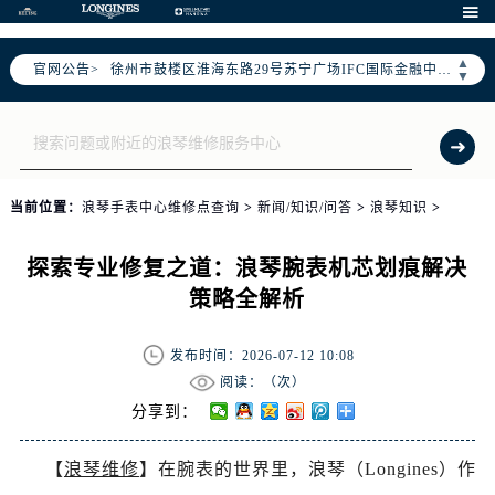
南京市秦淮区中山南路1号（新街口）南京中心写字楼22层C1-1室（需提前预约）

常州市新北区龙锦路1590号现代传媒中心写字楼5号楼10层1008室（需提前预约）
▲
徐州市鼓楼区淮海东路29号苏宁广场IFC国际金融中心写字楼35层3508室（需提前预约）
官网公告>
▼
扬州市邗江区国展路29号星耀天地写字楼1号楼18层1803室（需提前预约）
盐城市盐都区世纪大道5号盐城金融城写字楼1号楼16层1604室（需提前预约）
泰州市海陵区永定东路399号置地商务中心东塔写字楼（华润万象城）17层1706室（需提前预约）
宁波市江北区大闸南路500号来福士广场办公楼20层2009室（需提前预约）
当前位置：
浪琴手表中心维修点查询
>
新闻/知识/问答
>
浪琴知识
>
杭州市上城区钱江路1366号华润大厦写字楼A座5层503-5室（需提前预约）
金华市金东区东市南街777号金华万达广场写字楼4号楼22层2209室（需提前预约）
探索专业修复之道：浪琴腕表机芯划痕解决
绍兴市越城区胜利东路379号世茂天际中心写字楼8层805室（需提前预约）
策略全解析
嘉兴市南湖区广益路705号嘉兴世界贸易中心写字楼A座13层1304室（需提前预约）
南昌市红谷滩新区红谷中大道998号绿地双子塔（中央广场）A1座办公楼14层07室（需提前预约）
发布时间：2026-07-12 10:08
济南市历下区经十路11111号华润中心写字楼（万象城）15层1508室（需提前预约）
阅读：（
次）
广州市天河区天河路230号万菱汇国际中心写字楼A塔7层704室（需提前预约）
分享到：
广州市越秀区环市东路371-375号世界贸易中心大厦南塔写字楼15层07室（需提前预约）
【
浪琴维修
】在腕表的世界里，浪琴（Longines）作
深圳市罗湖区深南东路5001号华润大厦写字楼17层1701室（需提前预约）