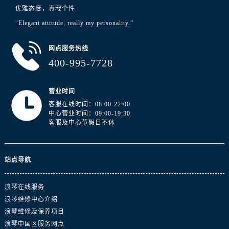
浙江省舟山市定海区解放东路浪琴售后服务中心（需提前预约）
优雅态度，真我个性
澳门特别行政区大堂区议事亭前地（新马路）浪琴售后服务中心（需提前预约）
"Elegant attitude, really my personality.”
澳门特别行政区风顺堂区南湾大马路浪琴售后服务中心（需提前预约）
澳门特别行政区花地玛堂区关闸广场浪琴售后服务中心（需提前预约）
网点服务热线
澳门特别行政区花王堂区大三巴商圈浪琴售后服务中心（需提前预约）
400-995-7728
澳门特别行政区嘉模堂区官也街浪琴售后服务中心（需提前预约）
澳门省路氹城市金光大道浪琴售后服务中心（需提前预约）
营业时间
澳门特别行政区望德堂区塔石广场浪琴售后服务中心（需提前预约）
客服在线时间：08:00-22:00
中心营业时间：09:00-19:30
福建省福州市鼓楼区五四路128-1号恒力城写字楼15层03室浪琴售后服务中心（需提前预约）
客服及中心节假日不休
福建省厦门市思明区湖滨东路95号万象城华润大厦B座11层1104室浪琴售后服务中心（需提前预约）
广东省潮州市潮安区新风路与潮汕路交汇处浪琴售后服务中心（需提前预约）
广东省广州市天河区天河路230号万菱汇国际中心A塔7层704室浪琴售后服务中心（需提前预约）
站点导航
广东省广州市越秀区环市东路371-375号世界贸易中心大厦南塔15层1507室浪琴售后服务中心（需提前预约）
浪琴在线服务
广东省河源市源城区越王大道浪琴售后服务中心（需提前预约）
浪琴维修中心介绍
广东省惠州市惠城区江北文昌一路7号华贸大厦1座30层3005室浪琴售后服务中心（需提前预约）
浪琴维修及保养项目
广东省江门市蓬江区广场西路浪琴售后服务中心（需提前预约）
浪琴中国区服务网点