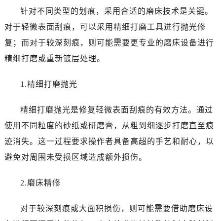
台州市椒江区东海大道1800号腾达中心东1幢20楼2002室（需提前预约）
针对不同类型的划痕，采用合适的磨床技术是关键。
内蒙古自治区呼和浩特市玉泉区大学西街70号华润万象城写字楼（鄂尔多斯大厦）23层2326室（需提前预约）
对于轻微表面刮痕，可以采用精细打磨工具进行抛光修
甘肃省兰州市七里河区西津西路16号兰州中心写字楼21层2102室（需提前预约）
复；而对于较深刻痕，则可能需要更专业的磨床设备进行
重庆市解放碑渝中区民权路28号英利国际金融中心写字楼20层01室（需提前预约）
黑龙江省大庆市萨尔图区会战大街浪琴售后服务中心（需提前预约）
精细打磨或重新镀层处理。
黑龙江省鹤岗市向阳区红军路浪琴售后服务中心（需提前预约）
1.精细打磨抛光
黑龙江省黑河市爱辉区中央街浪琴售后服务中心（需提前预约）
黑龙江省鸡西市鸡冠区红军路浪琴售后服务中心（需提前预约）
精细打磨抛光是修复轻微表面刮痕的有效方法。通过
黑龙江省佳木斯市向阳区长安路浪琴售后服务中心（需提前预约）
使用不同粒度的砂纸或研磨膏，从粗到细逐步打磨直至痕
黑龙江省牡丹江市东安区太平路浪琴售后服务中心（需提前预约）
黑龙江省七台河市桃山区大同街浪琴售后服务中心（需提前预约）
迹消失。这一过程要求操作者具备高超的手艺和耐心，以
黑龙江省齐齐哈尔市龙沙区龙华路浪琴售后服务中心（需提前预约）
避免对周围未受损区域造成额外损伤。
黑龙江省双鸭山市尖山区新兴大街浪琴售后服务中心（需提前预约）
黑龙江省绥化市北林区新华街与康庄路交叉口浪琴售后服务中心（需提前预约）
2.磨床精修
黑龙江省伊春市伊美区通河路浪琴售后服务中心（需提前预约）
对于较深刻痕或大面积损伤，则可能需要借助磨床设
吉林省白城市洮北区明仁南街浪琴售后服务中心（需提前预约）