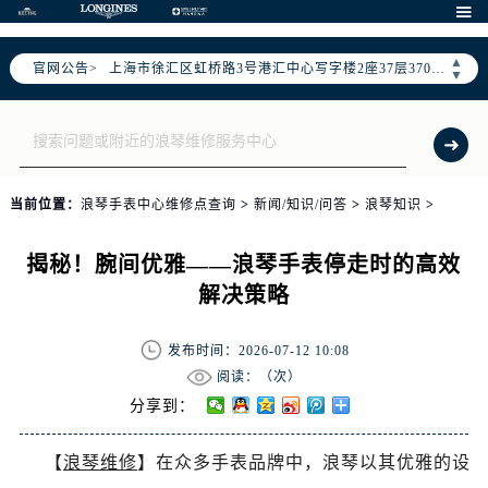
天津市和平区赤峰道136号天津国际金融中心写字楼26层2603室（需提前预约）

上海市徐汇区虹桥路3号港汇中心写字楼2座37层3705室（需提前预约）
▲
官网公告>
上海市黄浦区南京东路299号宏伊国际广场写字楼8层806室（需提前预约）
▼
南京市秦淮区中山南路1号（新街口）南京中心写字楼22层C1-1室（需提前预约）
常州市新北区龙锦路1590号现代传媒中心写字楼5号楼10层1008室（需提前预约）
徐州市鼓楼区淮海东路29号苏宁广场IFC国际金融中心写字楼35层3508室（需提前预约）
扬州市邗江区国展路29号星耀天地写字楼1号楼18层1803室（需提前预约）
当前位置：
浪琴手表中心维修点查询
>
新闻/知识/问答
>
浪琴知识
>
盐城市盐都区世纪大道5号盐城金融城写字楼1号楼16层1604室（需提前预约）
泰州市海陵区永定东路399号置地商务中心东塔写字楼（华润万象城）17层1706室（需提前预约）
揭秘！腕间优雅——浪琴手表停走时的高效
宁波市江北区大闸南路500号来福士广场办公楼20层2009室（需提前预约）
解决策略
杭州市上城区钱江路1366号华润大厦写字楼A座5层503-5室（需提前预约）
金华市金东区东市南街777号金华万达广场写字楼4号楼22层2209室（需提前预约）
发布时间：2026-07-12 10:08
绍兴市越城区胜利东路379号世茂天际中心写字楼8层805室（需提前预约）
阅读：（
次）
嘉兴市南湖区广益路705号嘉兴世界贸易中心写字楼A座13层1304室（需提前预约）
分享到：
南昌市红谷滩新区红谷中大道998号绿地双子塔（中央广场）A1座办公楼14层07室（需提前预约）
【
浪琴维修
】在众多手表品牌中，浪琴以其优雅的设
济南市历下区经十路11111号华润中心写字楼（万象城）15层1508室（需提前预约）