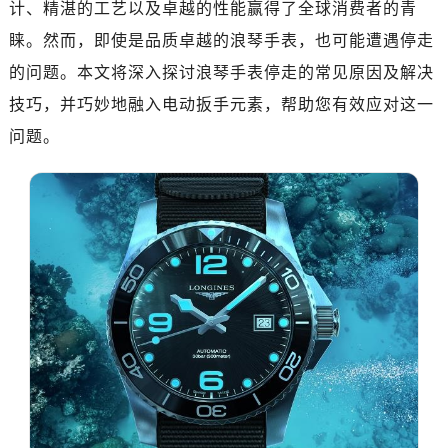
计、精湛的工艺以及卓越的性能赢得了全球消费者的青
广州市天河区天河路230号万菱汇国际中心写字楼A塔7层704室（需提前预约）
广州市越秀区环市东路371-375号世界贸易中心大厦南塔写字楼15层07室（需提前预约）
睐。然而，即使是品质卓越的浪琴手表，也可能遭遇停走
深圳市罗湖区深南东路5001号华润大厦写字楼17层1701室（需提前预约）
的问题。本文将深入探讨浪琴手表停走的常见原因及解决
惠州市惠城区江北文昌一路7号华贸大厦写字楼1座30层05室（需提前预约）
技巧，并巧妙地融入电动扳手元素，帮助您有效应对这一
厦门市思明区湖滨东路95号华润大厦写字楼B座11层1104室（需提前预约）
问题。
福州市鼓楼区五四路128-1号恒力城写字楼15层03室（需提前预约）
成都市锦江区人民东路6号SAC东原中心写字楼24层2406B室（需提前预约）
重庆市江北区观音桥步行街2号融恒时代广场写字楼9层902室（需提前预约）
长沙市芙蓉区定王台街道建湘路393号世茂环球金融中心写字楼（芙蓉广场）10层13室（需提前预约）
郑州市二七区铭功路10号华润大厦写字楼29层2905室（需提前预约）
太原市迎泽区解放路15号亨得利名表服务中心（品牌授权店）3层整层（需提前预约）
沈阳市沈河区中街路137号亨得利名表服务中心（品牌授权店）1层整层（需提前预约）
沈阳市沈河区中街路83号亨得利名表服务中心（品牌授权店）1层整层（需提前预约）
乌鲁木齐市天山区红山路26号时代广场（CCMALL）C座17层17-B（需提前预约）
温州市鹿城区锦绣路1067号置信广场10层1015室（需提前预约）
哈尔滨市道里区友谊西路600号富力中心T2座写字楼29层03室（需提前预约）