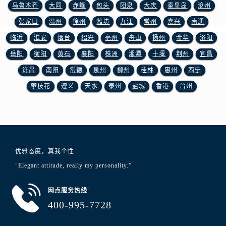
山东省济宁市任城区太白楼路浪琴售后服务中心（需提前预约）
乌鲁木齐
大同
赤峰
包头
阳泉
大庆
秦皇岛
沧州
山东省莱芜市文化南路8号银座商城名表维修一楼名表维修浪琴售后服务中心（需提前预约）
张家口
温州
徐州
潍坊
九江
常州
嘉兴
南通
山东省临沂市兰山区解放路浪琴售后服务中心（需提前预约）
临沂
淮安
烟台
绍兴
亳州
舟山
扬州
金华
洛阳
山东省日照市东港区烟台路浪琴售后服务中心（需提前预约）
岳阳
衡阳
黄石
襄阳
株洲
湘潭
十堰
荆州
宜昌
山东省泰安市泰山区财源街道泰山大街浪琴售后服务中心（需提前预约）
许昌
南阳
常德
泉州
柳州
桂林
惠州
西宁
山东省威海市环翠区新威海路89号振华商厦一楼名表维修浪琴售后服务中心（需提前预约）
攀枝花
遵义
天水
泰州
盐城
香港
台州
山东省潍坊市奎文区东风东街浪琴售后服务中心（需提前预约）
山东省枣庄市滕州市北辛路与善国路交叉口浪琴售后服务中心（需提前预约）
山东省淄博市张店区金晶大道浪琴售后服务中心（需提前预约）
上海市黄浦区南京东路299号宏伊国际广场写字楼8层806室浪琴售后服务中心（需提前预约）
上海市徐汇区虹桥路3号港汇中心2座37层3705室浪琴售后服务中心（需提前预约）
优雅态度，真我个性
浙江省杭州市上城区钱江路1366号华润大厦A座5层503-5室浪琴售后服务中心（需提前预约）
"Elegant attitude, really my personality.”
浙江省湖州市吴兴区劳动路浪琴售后服务中心（需提前预约）
浙江省嘉兴市南湖区广益路705号嘉兴世界贸易中心A座13层1304室浪琴售后服务中心（需提前预约）
网点服务热线
浙江省金华市金东区东市南街777号金华万达广场4号楼22楼2209室浪琴售后服务中心（需提前预约）
400-995-7728
浙江省丽水市莲都区解放街浪琴售后服务中心（需提前预约）