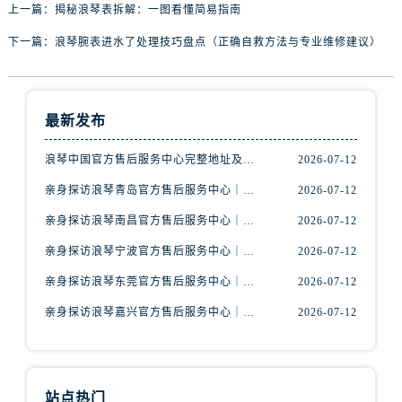
山西省长治市潞州区英雄中路浪琴售后服务中心（需提前预约）
上一篇：
揭秘浪琴表拆解：一图看懂简易指南
山西省太原市迎泽区迎泽街道解放路15号亨得利名表维修授权店3楼浪琴售后服务中心（需提前预约）
下一篇：
浪琴腕表进水了处理技巧盘点（正确自救方法与专业维修建议）
天津市和平区赤峰道136号天津国际金融中心26层2603室浪琴售后服务中心（需提前预约）
安徽省安庆市迎江区人民路浪琴售后服务中心（需提前预约）
安徽省蚌埠市蚌山区淮河路浪琴售后服务中心（需提前预约）
最新发布
安徽省亳州市谯城区魏武大道浪琴售后服务中心（需提前预约）
安徽省池州市贵池区长江路浪琴售后服务中心（需提前预约）
浪琴中国官方售后服务中心完整地址及热线实地考察报告+多信源验证（2026年7月最新）
2026-07-12
安徽省滁州市琅琊区南谯北路浪琴售后服务中心（需提前预约）
亲身探访浪琴青岛官方售后服务中心｜最新电话及地址（2026年7月最新）
2026-07-12
安徽省阜阳市颍州区颍州北路浪琴售后服务中心（需提前预约）
亲身探访浪琴南昌官方售后服务中心｜最新电话及地址（2026年7月最新）
2026-07-12
安徽省淮北市相山区淮海路浪琴售后服务中心（需提前预约）
亲身探访浪琴宁波官方售后服务中心｜网点地址及售后热线（2026年7月最新）
2026-07-12
安徽省淮南市田家庵区国庆中路浪琴售后服务中心（需提前预约）
亲身探访浪琴东莞官方售后服务中心｜地址与联系电话（2026年7月最新）
2026-07-12
安徽省黄山市屯溪区黄山西路浪琴售后服务中心（需提前预约）
安徽省六安市金安区解放中路浪琴售后服务中心（需提前预约）
亲身探访浪琴嘉兴官方售后服务中心｜热线电话与网点地址（2026年7月最新）
2026-07-12
安徽省马鞍山市雨山区湖南西路浪琴售后服务中心（需提前预约）
安徽省宿州市埇桥区人民中路浪琴售后服务中心（需提前预约）
安徽省铜陵市铜官区石城大道浪琴售后服务中心（需提前预约）
站点热门