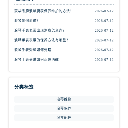
安徽省芜湖市镜湖区中山路步行街浪琴售后服务中心（需提前预约）
安徽省宣城市宣州区叠嶂西路浪琴售后服务中心（需提前预约）
豪华品牌浪琴腕表保养维护的方法！
2026-07-12
福建省龙岩市新罗区九一南路浪琴售后服务中心（需提前预约）
浪琴如何消磁？
2026-07-12
福建省南平市建阳区人民西路浪琴售后服务中心（需提前预约）
浪琴手表表带出现划痕怎么办？
2026-07-12
福建省宁德市蕉城区天湖东路浪琴售后服务中心（需提前预约）
浪琴手表表带的保养方法有哪些？
2026-07-12
福建省莆田市城厢区霞林街道荔华东大道浪琴售后服务中心（需提前预约）
浪琴手表受磁如何处理
2026-07-12
福建省三明市三元区东乾二路浪琴售后服务中心（需提前预约）
福建省漳州市龙文区步港路浪琴售后服务中心（需提前预约）
浪琴手表受磁如何正确消磁
2026-07-12
江苏省常州市新北区龙锦路1590号现代传媒中心5号楼10层1008室浪琴售后服务中心（需提前预约）
江苏省淮安市清江浦区淮海北路浪琴售后服务中心（需提前预约）
江苏省连云港市海州区通灌北路浪琴售后服务中心（需提前预约）
分类标签
江苏省南京市秦淮区中山南路1号南京中心22层22-C1-C3室浪琴售后服务中心（需提前预约）
江苏省宿迁市宿城区西湖路浪琴售后服务中心（需提前预约）
浪琴维修
江苏省泰州市海陵区永定东路399号置地商务中心东塔（华润万象城）17层1706室浪琴售后服务中心（需提前预约）
浪琴保养
江苏省徐州市鼓楼区淮海东路29号苏宁广场IFC国际金融中心35层3508室浪琴售后服务中心（需提前预约）
浪琴配件
江苏省盐城市盐都区世纪大道5号盐城金融城写字楼1号楼16层1604室浪琴售后服务中心（需提前预约）