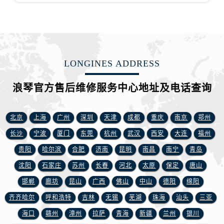
江苏省扬州市邗江区国展路29号星耀天地写字楼1号楼18层1803室浪琴售后服务中心（需提前预约）
江苏省镇江市京口区中山东路浪琴售后服务中心（需提前预约）
江西省抚州市临川区赣东大道浪琴售后服务中心（需提前预约）
江西省赣州市章贡区文清路浪琴售后服务中心（需提前预约）
江西省吉安市吉州区井冈山大道浪琴售后服务中心（需提前预约）
LONGINES ADDRESS
江西省景德镇市珠山区珠山中路浪琴售后服务中心（需提前预约）
浪琴官方售后维修服务中心地址及电话查询
江西省九江市浔阳区浔阳路浪琴售后服务中心（需提前预约）
江西省南昌市红谷滩新区红谷中大道998号绿地双子塔（中央广场）A1座办公楼14层1407室浪琴售后服务中心（需提前预约）
江西省萍乡市安源区萍安北大道与康庄路交叉口浪琴售后服务中心（需提前预约）
北京
上海
广州
深圳
天津
成都
重庆
南京
郑州
江西省上饶市信州区滨江西路浪琴售后服务中心（需提前预约）
长沙
宁波
厦门
东莞
杭州
武汉
西安
大连
福州
江西省新余市渝水区北湖西路浪琴售后服务中心（需提前预约）
贵阳
哈尔滨
合肥
济南
昆明
南昌
南宁
青岛
江西省宜春市袁州区中山中路浪琴售后服务中心（需提前预约）
沈阳
石家庄
苏州
长春
河北
太原
保定
唐山
江西省鹰潭市月湖区胜利东路浪琴售后服务中心（需提前预约）
邯郸
廊坊
昆山
广西
佛山
中山
德阳
绵阳
山东省德州市德城区东风中路浪琴售后服务中心（需提前预约）
齐齐哈尔
呼和浩特
吉林
无锡
芜湖
珠海
汕头
三亚
山东省东营市东营区济南路浪琴售后服务中心（需提前预约）
海口
赣州
漳州
拉萨
青海
新疆
兰州
银川
山东省济南市历下区经十路11111号华润中心写字楼（万象城）15层1508室浪琴售后服务中心（需提前预约）