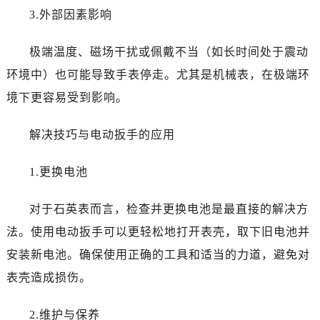
西安市碑林区南关正街88号华侨城长安国际中心E座6楼10室（需提前预约）
3.外部因素影响
海口市龙华区金贸东路5号海口华润大厦B座17层1707室（需提前预约）
唐山市路南区新华东道100号万达广场写字楼A座10层1002室（需提前预约）
极端温度、磁场干扰或佩戴不当（如长时间处于震动
台州市椒江区东海大道1800号腾达中心东1幢20楼2002室（需提前预约）
环境中）也可能导致手表停走。尤其是机械表，在极端环
内蒙古自治区呼和浩特市玉泉区大学西街70号华润万象城写字楼（鄂尔多斯大厦）23层2326室（需提前预约）
境下更容易受到影响。
甘肃省兰州市七里河区西津西路16号兰州中心写字楼21层2102室（需提前预约）
重庆市解放碑渝中区民权路28号英利国际金融中心写字楼20层01室（需提前预约）
解决技巧与电动扳手的应用
黑龙江省大庆市萨尔图区会战大街浪琴售后服务中心（需提前预约）
黑龙江省鹤岗市向阳区红军路浪琴售后服务中心（需提前预约）
1.更换电池
黑龙江省黑河市爱辉区中央街浪琴售后服务中心（需提前预约）
黑龙江省鸡西市鸡冠区红军路浪琴售后服务中心（需提前预约）
对于石英表而言，检查并更换电池是最直接的解决方
黑龙江省佳木斯市向阳区长安路浪琴售后服务中心（需提前预约）
法。使用电动扳手可以更轻松地打开表壳，取下旧电池并
黑龙江省牡丹江市东安区太平路浪琴售后服务中心（需提前预约）
安装新电池。确保使用正确的工具和适当的力道，避免对
黑龙江省七台河市桃山区大同街浪琴售后服务中心（需提前预约）
表壳造成损伤。
黑龙江省齐齐哈尔市龙沙区龙华路浪琴售后服务中心（需提前预约）
黑龙江省双鸭山市尖山区新兴大街浪琴售后服务中心（需提前预约）
2.维护与保养