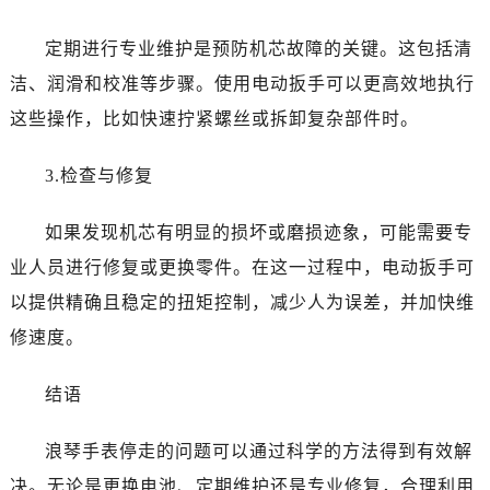
黑龙江省绥化市北林区新华街与康庄路交叉口浪琴售后服务中心（需提前预约）
黑龙江省伊春市伊美区通河路浪琴售后服务中心（需提前预约）
定期进行专业维护是预防机芯故障的关键。这包括清
吉林省白城市洮北区明仁南街浪琴售后服务中心（需提前预约）
洁、润滑和校准等步骤。使用电动扳手可以更高效地执行
吉林省白山市浑江区浑江大街浪琴售后服务中心（需提前预约）
这些操作，比如快速拧紧螺丝或拆卸复杂部件时。
吉林省吉林市船营区河南街浪琴售后服务中心（需提前预约）
吉林省辽源市龙山区人民大街浪琴售后服务中心（需提前预约）
3.检查与修复
吉林省梅河口市新华街道梅河大街浪琴售后服务中心（需提前预约）
吉林省四平市铁东区紫气大路与南九经街交汇处浪琴售后服务中心（需提前预约）
如果发现机芯有明显的损坏或磨损迹象，可能需要专
吉林省松原市宁江区五环大街浪琴售后服务中心（需提前预约）
业人员进行修复或更换零件。在这一过程中，电动扳手可
吉林省通化市东昌区环通乡江南大街浪琴售后服务中心（需提前预约）
以提供精确且稳定的扭矩控制，减少人为误差，并加快维
吉林省延边市延吉市解放路浪琴售后服务中心（需提前预约）
修速度。
辽宁省鞍山市铁东区站前街浪琴售后服务中心（需提前预约）
辽宁省本溪市平山区胜利路浪琴售后服务中心（需提前预约）
结语
辽宁省朝阳市双塔区新华路浪琴售后服务中心（需提前预约）
辽宁省丹东市振兴区七经街浪琴售后服务中心（需提前预约）
浪琴手表停走的问题可以通过科学的方法得到有效解
辽宁省抚顺市新抚区东一路浪琴售后服务中心（需提前预约）
决。无论是更换电池、定期维护还是专业修复，合理利用