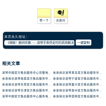
内蒙古自治区鄂尔多斯市东胜区伊金霍洛街浪琴售后服务中心（需提前预约）
内蒙古自治区呼伦贝尔市海拉尔区中央街浪琴售后服务中心（需提前预约）
内蒙古自治区通辽市科尔沁区明仁大街浪琴售后服务中心（需提前预约）
赞一下
去提问
内蒙古自治区乌海市海勃湾区人民南路浪琴售后服务中心（需提前预约）
内蒙古自治区乌兰察布市集宁区恩和大街浪琴售后服务中心（需提前预约）
内蒙古自治区锡林郭勒盟市锡林浩特市光明街与额尔敦路交叉口浪琴售后服务中心（需提前预约）
本页永久地址：
内蒙古自治区兴安盟市乌兰浩特市兴安大街浪琴售后服务中心（需提前预约）
一键复制
山西省大同市平城区迎宾街浪琴售后服务中心（需提前预约）
山西省晋城市城区黄华街浪琴售后服务中心（需提前预约）
山西省晋中市榆次区顺城街浪琴售后服务中心（需提前预约）
相关文章
山西省临汾市尧都区解放路浪琴售后服务中心（需提前预约）
浪琴中国官方售后服务中心完整地址及热线实地考察报告+多信源验证（2026年7月最新）
亲身探访浪琴青岛官方售后服务中心｜最新电话及地址（2026年7月最新）
山西省吕梁市离石区永宁中路与建设街交叉口浪琴售后服务中心（需提前预约）
亲身探访浪琴南昌官方售后服务中心｜最新电话及地址（2026年7月最新）
亲身探访浪琴宁波官方售后服务中心｜网点地址及售后热线（2026年7月最新）
山西省朔州市朔城区怡西路与鄯阳西街交汇处浪琴售后服务中心（需提前预约）
亲身探访浪琴东莞官方售后服务中心｜地址与联系电话（2026年7月最新）
亲身探访浪琴嘉兴官方售后服务中心｜热线电话与网点地址（2026年7月最新）
山西省忻州市忻府区和平东街与七一南路交叉口浪琴售后服务中心（需提前预约）
亲身探访浪琴天津官方售后服务中心｜详细地址与售后电话（2026年7月最新）
亲身探访浪琴泉州官方售后服务中心｜全新地址电话一览（2026年7月最新）
山西省阳泉市郊区平阳东街与新城大道交叉口浪琴售后服务中心（需提前预约）
浪琴中国官方售后服务中心服务电话与网点地址实地考察报告_多信源验证（2026年7月最新）
亲身探访浪琴昆明官方售后服务中心｜最新地址与售后热线（2026年7月最新）
山西省运城市盐湖区河东街浪琴售后服务中心（需提前预约）