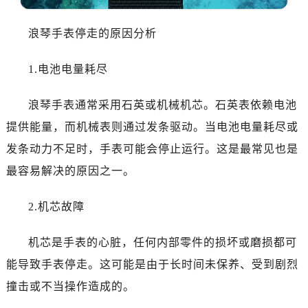
大连市中山区人民路15号国际金融大厦7层G室（需提前预约）
佛山市禅城区季华五路57号万科金融中心C座12层1205室（需提前预约）
浪琴手表停走的原因分析
东莞市东城街道鸿福东路1号民盈国贸中心T1写字楼9层907室（需提前预约）
无锡市梁溪区人民中路139号恒隆广场写字楼1座11层1104室（需提前预约）
1.电池电量耗尽
南通市崇川区工农路57号圆融广场写字楼16层1603室（需提前预约）
苏州市苏州工业园区星港街199号苏州中心办公楼C座22层08室（需提前预约）
浪琴手表通常采用石英或机械机芯。石英表依赖电池
武汉市江汉区解放大道686号世界贸易大厦38层09室（需提前预约）
提供能量，而机械表则通过发条驱动。当电池电量耗尽或
南宁市青秀区金湖路59号地王大厦12楼1224室（需提前预约）
发条动力不足时，手表可能会停止运行。这是最常见也是
合肥市蜀山区潜山路111号万象城华润大厦B座12楼03室（需提前预约）
最容易解决的原因之一。
泉州市丰泽区宝洲路729号浦西万达中心写字楼A座7楼709室（需提前预约）
青岛市南区山东路6号华润大厦B座22层04室（需提前预约）
2.机芯故障
烟台市芝罘区胜利路139号万达金融中心A座907室（需提前预约）
长春市朝阳区西安大路727号中银大厦A座(旺进大厦)18层09室（需提前预约）
机芯是手表的心脏，任何内部零件的损坏或磨损都可
贵阳市南明区都司高架桥路33号亨特国际金融中心14楼14D（需提前预约）
能导致手表停走。这可能是由于长时间未保养、受到剧烈
昆明市盘龙区北京路928号同德昆明广场写字楼10层06室（需提前预约）
撞击或不当操作造成的。
石家庄市长安区中山东路39号勒泰中心写字楼B座13层07室（需提前预约）