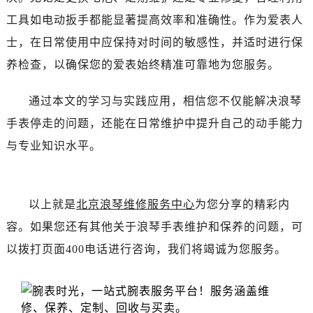
辽宁省阜新市海州区解放大街浪琴售后服务中心（需提前预约）
工具如电动扳手都能显著提高效率和准确性。作为爱表人
辽宁省葫芦岛市连山区中央路浪琴售后服务中心（需提前预约）
士，在日常使用中应保持对时间的敏感性，并适时进行保
辽宁省锦州市古塔区中央大街浪琴售后服务中心（需提前预约）
养检查，以确保您的爱表始终精准可靠地为您服务。
辽宁省辽阳市白塔区新运大街浪琴售后服务中心（需提前预约）
辽宁省盘锦市兴隆台区石油大街浪琴售后服务中心（需提前预约）
通过本文的学习与实践应用，相信您不仅能解决浪琴
辽宁省铁岭市银州区南马路浪琴售后服务中心（需提前预约）
手表停走的问题，还能在日常维护中提升自己的动手能力
辽宁省营口市站前区市府路与渤海大街交叉口浪琴售后服务中心（需提前预约）
辽宁省沈阳市沈河区中街路137号亨得利名表维修授权店1楼浪琴售后服务中心（需提前预约）
与专业知识水平。
辽宁省沈阳市沈河区中街路83号亨得利名表维修授权店1楼浪琴售后服务中心（需提前预约）
北京市朝阳区建国门外大街甲6号华熙国际中心D座11层1102室浪琴售后服务中心（需提前预约）
北京市东城区东长安街1号王府井东方广场W3座6层602室浪琴售后服务中心（需提前预约）
以上就是
北京浪琴维修服务中心
为您分享的精彩内
河北省保定市竞秀区朝阳北大街北国先天下浪琴售后服务中心（需提前预约）
容。如果您还有其他关于浪琴手表维护和保养的问题，可
内蒙古自治区阿拉善盟市左旗土尔扈特大街浪琴售后服务中心（需提前预约）
以拨打页面400电话进行咨询，我们将竭诚为您服务。
内蒙古自治区巴彦淖尔市临河区新华街浪琴售后服务中心（需提前预约）
内蒙古自治区包头市青山区幸福路甲3号王府井百货名表维修浪琴售后服务中心（需提前预约）
内蒙古自治区赤峰市红山区哈达街浪琴售后服务中心（需提前预约）