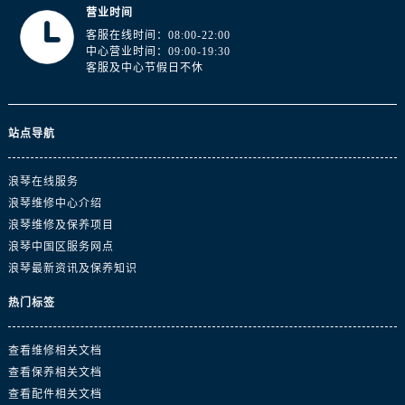
浙江省宁波市江北区大闸南路500号来福士广场办公楼20层2009室浪琴售后服务中心（需提前预约）
营业时间
浙江省衢州市柯城区上街浪琴售后服务中心（需提前预约）
客服在线时间：08:00-22:00
中心营业时间：09:00-19:30
浙江省绍兴市越城区胜利东路379号世茂天际中心写字楼8层805室浪琴售后服务中心（需提前预约）
客服及中心节假日不休
浙江省舟山市定海区解放东路浪琴售后服务中心（需提前预约）
澳门特别行政区大堂区议事亭前地（新马路）浪琴售后服务中心（需提前预约）
澳门特别行政区风顺堂区南湾大马路浪琴售后服务中心（需提前预约）
站点导航
澳门特别行政区花地玛堂区关闸广场浪琴售后服务中心（需提前预约）
浪琴在线服务
澳门特别行政区花王堂区大三巴商圈浪琴售后服务中心（需提前预约）
浪琴维修中心介绍
澳门特别行政区嘉模堂区官也街浪琴售后服务中心（需提前预约）
浪琴维修及保养项目
澳门省路氹城市金光大道浪琴售后服务中心（需提前预约）
浪琴中国区服务网点
澳门特别行政区望德堂区塔石广场浪琴售后服务中心（需提前预约）
浪琴最新资讯及保养知识
福建省福州市鼓楼区五四路128-1号恒力城写字楼15层03室浪琴售后服务中心（需提前预约）
热门标签
福建省厦门市思明区湖滨东路95号万象城华润大厦B座11层1104室浪琴售后服务中心（需提前预约）
广东省潮州市潮安区新风路与潮汕路交汇处浪琴售后服务中心（需提前预约）
查看维修相关文档
广东省广州市天河区天河路230号万菱汇国际中心A塔7层704室浪琴售后服务中心（需提前预约）
查看保养相关文档
广东省广州市越秀区环市东路371-375号世界贸易中心大厦南塔15层1507室浪琴售后服务中心（需提前预约）
查看配件相关文档