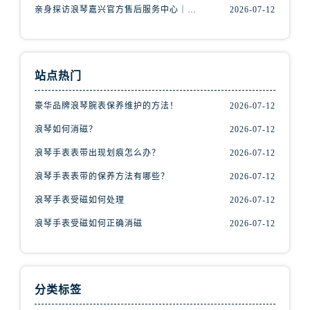
山西省阳泉市郊区平阳东街与新城大道交叉口浪琴售后服务中心（需提前预约）
亲身探访浪琴嘉兴官方售后服务中心｜热线电话与网点地址（2026年7月最新）
2026-07-12
山西省运城市盐湖区河东街浪琴售后服务中心（需提前预约）
山西省长治市潞州区英雄中路浪琴售后服务中心（需提前预约）
山西省太原市迎泽区迎泽街道解放路15号亨得利名表维修授权店3楼浪琴售后服务中心（需提前预约）
站点热门
天津市和平区赤峰道136号天津国际金融中心26层2603室浪琴售后服务中心（需提前预约）
安徽省安庆市迎江区人民路浪琴售后服务中心（需提前预约）
豪华品牌浪琴腕表保养维护的方法！
2026-07-12
安徽省蚌埠市蚌山区淮河路浪琴售后服务中心（需提前预约）
浪琴如何消磁？
2026-07-12
安徽省亳州市谯城区魏武大道浪琴售后服务中心（需提前预约）
浪琴手表表带出现划痕怎么办？
2026-07-12
安徽省池州市贵池区长江路浪琴售后服务中心（需提前预约）
浪琴手表表带的保养方法有哪些？
2026-07-12
安徽省滁州市琅琊区南谯北路浪琴售后服务中心（需提前预约）
安徽省阜阳市颍州区颍州北路浪琴售后服务中心（需提前预约）
浪琴手表受磁如何处理
2026-07-12
安徽省淮北市相山区淮海路浪琴售后服务中心（需提前预约）
浪琴手表受磁如何正确消磁
2026-07-12
安徽省淮南市田家庵区国庆中路浪琴售后服务中心（需提前预约）
安徽省黄山市屯溪区黄山西路浪琴售后服务中心（需提前预约）
安徽省六安市金安区解放中路浪琴售后服务中心（需提前预约）
分类标签
安徽省马鞍山市雨山区湖南西路浪琴售后服务中心（需提前预约）