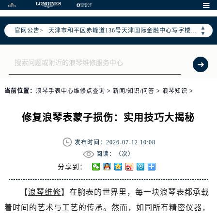
北京市东城区东长安街1号东方广场写字楼W3座6层602室（需提前预约）

北京市朝阳区建国门外大街甲6号华熙国际中心写字楼D座11层1102室（需提前预约）
▲
官网公告>
天津市和平区赤峰道136号天津国际金融中心写字楼26层2603室（需提前预约）
▼
上海市徐汇区虹桥路3号港汇中心写字楼2座37层3705室（需提前预约）
上海市黄浦区南京东路299号宏伊国际广场写字楼8层806室（需提前预约）
南京市秦淮区中山南路1号（新街口）南京中心写字楼22层C1-1室（需提前预约）
常州市新北区龙锦路1590号现代传媒中心写字楼5号楼10层1008室（需提前预约）
当前位置：
浪琴手表中心维修点查询
>
新闻/知识/问答
>
浪琴知识
>
徐州市鼓楼区淮海东路29号苏宁广场IFC国际金融中心写字楼35层3508室（需提前预约）
扬州市邗江区国展路29号星耀天地写字楼1号楼18层1803室（需提前预约）
修复浪琴表蒙子损伤：实用技巧大揭秘
盐城市盐都区世纪大道5号盐城金融城写字楼1号楼16层1604室（需提前预约）
泰州市海陵区永定东路399号置地商务中心东塔写字楼（华润万象城）17层1706室（需提前预约）
发布时间：2026-07-12 10:08
宁波市江北区大闸南路500号来福士广场办公楼20层2009室（需提前预约）
阅读：（
次）
杭州市上城区钱江路1366号华润大厦写字楼A座5层503-5室（需提前预约）
分享到：
金华市金东区东市南街777号金华万达广场写字楼4号楼22层2209室（需提前预约）
【
浪琴维修
】在腕表的世界里，每一块浪琴表都承载
绍兴市越城区胜利东路379号世茂天际中心写字楼8层805室（需提前预约）
着时间的艺术与工艺的传承。然而，如同所有精密仪器，
嘉兴市南湖区广益路705号嘉兴世界贸易中心写字楼A座13层1304室（需提前预约）