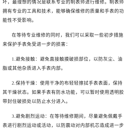
坏，最理想的情况是联系专业的制表师进行维修。制表师
温州市鹿城区锦绣路1067号置信广场10层1015室（需提前预约）
哈尔滨市道里区友谊西路600号富力中心T2座写字楼29层03室（需提前预约）
拥有专业的工具和技术，能够确保维修的质量和手表的功
大连市中山区人民路15号国际金融大厦7层G室（需提前预约）
能性不受影响。
佛山市禅城区季华五路57号万科金融中心C座12层1205室（需提前预约）
东莞市东城街道鸿福东路1号民盈国贸中心T1写字楼9层907室（需提前预约）
在等待专业维修的同时，我们可以采取一些初步措施
无锡市梁溪区人民中路139号恒隆广场写字楼1座11层1104室（需提前预约）
来保护手表免受进一步的损害：
南通市崇川区工农路57号圆融广场写字楼16层1603室（需提前预约）
苏州市苏州工业园区星港街199号苏州中心办公楼C座22层08室（需提前预约）
1.避免接触：避免直接触摸破损部位，以防灰尘、油
武汉市江汉区解放大道686号世界贸易大厦38层09室（需提前预约）
脂或其他杂质进入手表内部。
南宁市青秀区金湖路59号地王大厦12楼1224室（需提前预约）
合肥市蜀山区潜山路111号万象城华润大厦B座12楼03室（需提前预约）
2.保持干燥：使用干净的布轻轻擦拭手表表面，保持
泉州市丰泽区宝洲路729号浦西万达中心写字楼A座7楼709室（需提前预约）
其干燥状态。如果手表有防水功能，可以暂时使用透明胶
青岛市南区山东路6号华润大厦B座22层04室（需提前预约）
带封住破损处以防止水分进入。
烟台市芝罘区胜利路139号万达金融中心A座907室（需提前预约）
长春市朝阳区西安大路727号中银大厦A座(旺进大厦)18层09室（需提前预约）
3.避免剧烈运动：在等待维修期间，尽量避免佩戴手
贵阳市南明区都司高架桥路33号亨特国际金融中心14楼14D（需提前预约）
表进行剧烈运动或活动，以防震动对内部机芯造成进一步