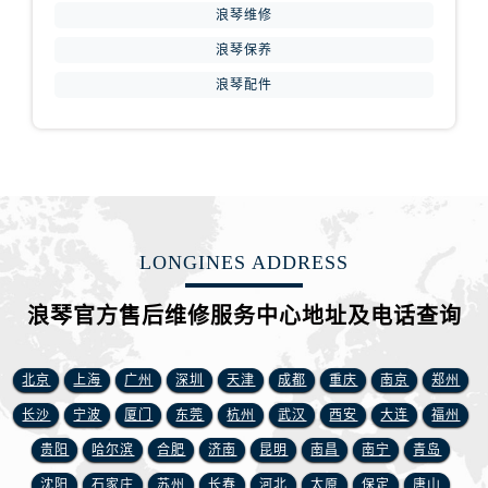
安徽省宿州市埇桥区人民中路浪琴售后服务中心（需提前预约）
浪琴维修
安徽省铜陵市铜官区石城大道浪琴售后服务中心（需提前预约）
浪琴保养
安徽省芜湖市镜湖区中山路步行街浪琴售后服务中心（需提前预约）
浪琴配件
安徽省宣城市宣州区叠嶂西路浪琴售后服务中心（需提前预约）
福建省龙岩市新罗区九一南路浪琴售后服务中心（需提前预约）
福建省南平市建阳区人民西路浪琴售后服务中心（需提前预约）
福建省宁德市蕉城区天湖东路浪琴售后服务中心（需提前预约）
福建省莆田市城厢区霞林街道荔华东大道浪琴售后服务中心（需提前预约）
福建省三明市三元区东乾二路浪琴售后服务中心（需提前预约）
LONGINES ADDRESS
福建省漳州市龙文区步港路浪琴售后服务中心（需提前预约）
浪琴官方售后维修服务中心地址及电话查询
江苏省常州市新北区龙锦路1590号现代传媒中心5号楼10层1008室浪琴售后服务中心（需提前预约）
江苏省淮安市清江浦区淮海北路浪琴售后服务中心（需提前预约）
江苏省连云港市海州区通灌北路浪琴售后服务中心（需提前预约）
北京
上海
广州
深圳
天津
成都
重庆
南京
郑州
江苏省南京市秦淮区中山南路1号南京中心22层22-C1-C3室浪琴售后服务中心（需提前预约）
长沙
宁波
厦门
东莞
杭州
武汉
西安
大连
福州
江苏省宿迁市宿城区西湖路浪琴售后服务中心（需提前预约）
贵阳
哈尔滨
合肥
济南
昆明
南昌
南宁
青岛
江苏省泰州市海陵区永定东路399号置地商务中心东塔（华润万象城）17层1706室浪琴售后服务中心（需提前预约）
沈阳
石家庄
苏州
长春
河北
太原
保定
唐山