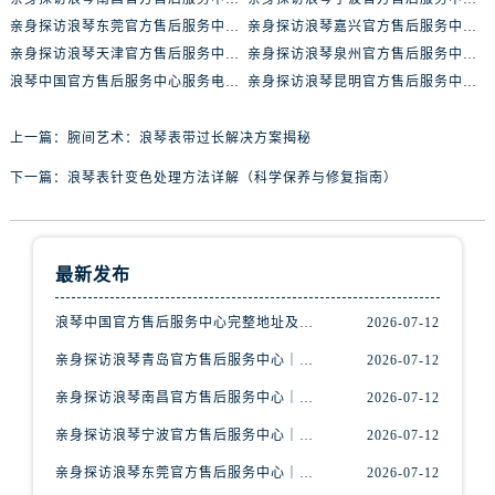
内蒙古自治区包头市青山区幸福路甲3号王府井百货名表维修浪琴售后服务中心（需提前预约）
亲身探访浪琴东莞官方售后服务中心｜地址与联系电话（2026年7月最新）
亲身探访浪琴嘉兴官方售后服务中心｜热线电话与网点地址（2026年7月最新）
内蒙古自治区赤峰市红山区哈达街浪琴售后服务中心（需提前预约）
亲身探访浪琴天津官方售后服务中心｜详细地址与售后电话（2026年7月最新）
亲身探访浪琴泉州官方售后服务中心｜全新地址电话一览（2026年7月最新）
内蒙古自治区鄂尔多斯市东胜区伊金霍洛街浪琴售后服务中心（需提前预约）
浪琴中国官方售后服务中心服务电话与网点地址实地考察报告_多信源验证（2026年7月最新）
亲身探访浪琴昆明官方售后服务中心｜最新地址与售后热线（2026年7月最新）
内蒙古自治区呼伦贝尔市海拉尔区中央街浪琴售后服务中心（需提前预约）
内蒙古自治区通辽市科尔沁区明仁大街浪琴售后服务中心（需提前预约）
上一篇：
腕间艺术：浪琴表带过长解决方案揭秘
内蒙古自治区乌海市海勃湾区人民南路浪琴售后服务中心（需提前预约）
下一篇：
浪琴表针变色处理方法详解（科学保养与修复指南）
内蒙古自治区乌兰察布市集宁区恩和大街浪琴售后服务中心（需提前预约）
内蒙古自治区锡林郭勒盟市锡林浩特市光明街与额尔敦路交叉口浪琴售后服务中心（需提前预约）
内蒙古自治区兴安盟市乌兰浩特市兴安大街浪琴售后服务中心（需提前预约）
最新发布
山西省大同市平城区迎宾街浪琴售后服务中心（需提前预约）
山西省晋城市城区黄华街浪琴售后服务中心（需提前预约）
浪琴中国官方售后服务中心完整地址及热线实地考察报告+多信源验证（2026年7月最新）
2026-07-12
山西省晋中市榆次区顺城街浪琴售后服务中心（需提前预约）
亲身探访浪琴青岛官方售后服务中心｜最新电话及地址（2026年7月最新）
2026-07-12
山西省临汾市尧都区解放路浪琴售后服务中心（需提前预约）
亲身探访浪琴南昌官方售后服务中心｜最新电话及地址（2026年7月最新）
2026-07-12
山西省吕梁市离石区永宁中路与建设街交叉口浪琴售后服务中心（需提前预约）
亲身探访浪琴宁波官方售后服务中心｜网点地址及售后热线（2026年7月最新）
2026-07-12
山西省朔州市朔城区怡西路与鄯阳西街交汇处浪琴售后服务中心（需提前预约）
山西省忻州市忻府区和平东街与七一南路交叉口浪琴售后服务中心（需提前预约）
亲身探访浪琴东莞官方售后服务中心｜地址与联系电话（2026年7月最新）
2026-07-12