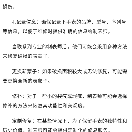
昆明市盘龙区北京路928号同德昆明广场写字楼10层06室（需提前预约）
损伤。
石家庄市长安区中山东路39号勒泰中心写字楼B座13层07室（需提前预约）
西安市碑林区南关正街88号华侨城长安国际中心E座6楼10室（需提前预约）
4.记录信息：确保记录下手表的品牌、型号、序列号
海口市龙华区金贸东路5号海口华润大厦B座17层1707室（需提前预约）
等信息，以便于维修时提供准确的信息给制表师。
唐山市路南区新华东道100号万达广场写字楼A座10层1002室（需提前预约）
台州市椒江区东海大道1800号腾达中心东1幢20楼2002室（需提前预约）
当联系到专业的制表师后，他们可能会采用多种方法
内蒙古自治区呼和浩特市玉泉区大学西街70号华润万象城写字楼（鄂尔多斯大厦）23层2326室（需提前预约）
来修复破损的表蒙子：
甘肃省兰州市七里河区西津西路16号兰州中心写字楼21层2102室（需提前预约）
重庆市解放碑渝中区民权路28号英利国际金融中心写字楼20层01室（需提前预约）
更换新蒙子：如果破损面积较大或无法修复，可能需
黑龙江省大庆市萨尔图区会战大街浪琴售后服务中心（需提前预约）
要更换全新的表蒙子。
黑龙江省鹤岗市向阳区红军路浪琴售后服务中心（需提前预约）
黑龙江省黑河市爱辉区中央街浪琴售后服务中心（需提前预约）
修补：对于一些小的裂痕或瑕疵，制表师可能会选择
黑龙江省鸡西市鸡冠区红军路浪琴售后服务中心（需提前预约）
修补的方法来恢复其功能性和美观度。
黑龙江省佳木斯市向阳区长安路浪琴售后服务中心（需提前预约）
黑龙江省牡丹江市东安区太平路浪琴售后服务中心（需提前预约）
定制修复：在某些情况下，为了保留手表的独特性和
黑龙江省七台河市桃山区大同街浪琴售后服务中心（需提前预约）
历史价值，制表师可能会提供定制化的修复服务。