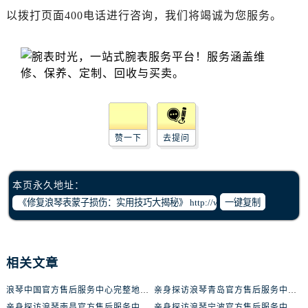
辽宁省丹东市振兴区七经街浪琴售后服务中心（需提前预约）
以拨打页面400电话进行咨询，我们将竭诚为您服务。
辽宁省抚顺市新抚区东一路浪琴售后服务中心（需提前预约）
辽宁省阜新市海州区解放大街浪琴售后服务中心（需提前预约）
辽宁省葫芦岛市连山区中央路浪琴售后服务中心（需提前预约）
辽宁省锦州市古塔区中央大街浪琴售后服务中心（需提前预约）
辽宁省辽阳市白塔区新运大街浪琴售后服务中心（需提前预约）
辽宁省盘锦市兴隆台区石油大街浪琴售后服务中心（需提前预约）
赞一下
去提问
辽宁省铁岭市银州区南马路浪琴售后服务中心（需提前预约）
辽宁省营口市站前区市府路与渤海大街交叉口浪琴售后服务中心（需提前预约）
辽宁省沈阳市沈河区中街路137号亨得利名表维修授权店1楼浪琴售后服务中心（需提前预约）
本页永久地址：
辽宁省沈阳市沈河区中街路83号亨得利名表维修授权店1楼浪琴售后服务中心（需提前预约）
一键复制
北京市朝阳区建国门外大街甲6号华熙国际中心D座11层1102室浪琴售后服务中心（需提前预约）
北京市东城区东长安街1号王府井东方广场W3座6层602室浪琴售后服务中心（需提前预约）
河北省保定市竞秀区朝阳北大街北国先天下浪琴售后服务中心（需提前预约）
相关文章
内蒙古自治区阿拉善盟市左旗土尔扈特大街浪琴售后服务中心（需提前预约）
浪琴中国官方售后服务中心完整地址及热线实地考察报告+多信源验证（2026年7月最新）
亲身探访浪琴青岛官方售后服务中心｜最新电话及地址（2026年7月最新）
内蒙古自治区巴彦淖尔市临河区新华街浪琴售后服务中心（需提前预约）
亲身探访浪琴南昌官方售后服务中心｜最新电话及地址（2026年7月最新）
亲身探访浪琴宁波官方售后服务中心｜网点地址及售后热线（2026年7月最新）