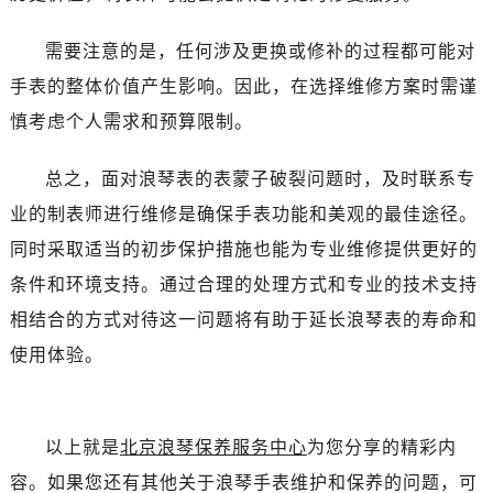
黑龙江省齐齐哈尔市龙沙区龙华路浪琴售后服务中心（需提前预约）
黑龙江省双鸭山市尖山区新兴大街浪琴售后服务中心（需提前预约）
需要注意的是，任何涉及更换或修补的过程都可能对
黑龙江省绥化市北林区新华街与康庄路交叉口浪琴售后服务中心（需提前预约）
手表的整体价值产生影响。因此，在选择维修方案时需谨
黑龙江省伊春市伊美区通河路浪琴售后服务中心（需提前预约）
慎考虑个人需求和预算限制。
吉林省白城市洮北区明仁南街浪琴售后服务中心（需提前预约）
吉林省白山市浑江区浑江大街浪琴售后服务中心（需提前预约）
总之，面对浪琴表的表蒙子破裂问题时，及时联系专
吉林省吉林市船营区河南街浪琴售后服务中心（需提前预约）
业的制表师进行维修是确保手表功能和美观的最佳途径。
吉林省辽源市龙山区人民大街浪琴售后服务中心（需提前预约）
同时采取适当的初步保护措施也能为专业维修提供更好的
吉林省梅河口市新华街道梅河大街浪琴售后服务中心（需提前预约）
条件和环境支持。通过合理的处理方式和专业的技术支持
吉林省四平市铁东区紫气大路与南九经街交汇处浪琴售后服务中心（需提前预约）
吉林省松原市宁江区五环大街浪琴售后服务中心（需提前预约）
相结合的方式对待这一问题将有助于延长浪琴表的寿命和
吉林省通化市东昌区环通乡江南大街浪琴售后服务中心（需提前预约）
使用体验。
吉林省延边市延吉市解放路浪琴售后服务中心（需提前预约）
辽宁省鞍山市铁东区站前街浪琴售后服务中心（需提前预约）
辽宁省本溪市平山区胜利路浪琴售后服务中心（需提前预约）
以上就是
北京浪琴保养服务中心
为您分享的精彩内
辽宁省朝阳市双塔区新华路浪琴售后服务中心（需提前预约）
容。如果您还有其他关于浪琴手表维护和保养的问题，可