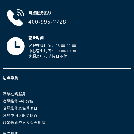
山东省东营市东营区济南路浪琴售后服务中心（需提前预约）
山东省济南市历下区经十路11111号华润中心写字楼（万象城）15层1508室浪琴售后服务中心（需提前预约）
网点服务热线
山东省济宁市任城区太白楼路浪琴售后服务中心（需提前预约）
400-995-7728
山东省莱芜市文化南路8号银座商城名表维修一楼名表维修浪琴售后服务中心（需提前预约）
山东省临沂市兰山区解放路浪琴售后服务中心（需提前预约）
营业时间
山东省日照市东港区烟台路浪琴售后服务中心（需提前预约）
客服在线时间：08:00-22:00
中心营业时间：09:00-19:30
山东省泰安市泰山区财源街道泰山大街浪琴售后服务中心（需提前预约）
客服及中心节假日不休
山东省威海市环翠区新威海路89号振华商厦一楼名表维修浪琴售后服务中心（需提前预约）
山东省潍坊市奎文区东风东街浪琴售后服务中心（需提前预约）
山东省枣庄市滕州市北辛路与善国路交叉口浪琴售后服务中心（需提前预约）
站点导航
山东省淄博市张店区金晶大道浪琴售后服务中心（需提前预约）
浪琴在线服务
上海市黄浦区南京东路299号宏伊国际广场写字楼8层806室浪琴售后服务中心（需提前预约）
浪琴维修中心介绍
上海市徐汇区虹桥路3号港汇中心2座37层3705室浪琴售后服务中心（需提前预约）
浪琴维修及保养项目
浙江省杭州市上城区钱江路1366号华润大厦A座5层503-5室浪琴售后服务中心（需提前预约）
浪琴中国区服务网点
浙江省湖州市吴兴区劳动路浪琴售后服务中心（需提前预约）
浪琴最新资讯及保养知识
浙江省嘉兴市南湖区广益路705号嘉兴世界贸易中心A座13层1304室浪琴售后服务中心（需提前预约）