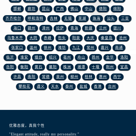
江苏省徐州市鼓楼区淮海东路29号苏宁广场IFC国际金融中心35层3508室浪琴售后服务中心（需提前预约）
邯郸
廊坊
昆山
广西
佛山
中山
德阳
绵阳
江苏省盐城市盐都区世纪大道5号盐城金融城写字楼1号楼16层1604室浪琴售后服务中心（需提前预约）
齐齐哈尔
呼和浩特
吉林
无锡
芜湖
珠海
汕头
三亚
江苏省扬州市邗江区国展路29号星耀天地写字楼1号楼18层1803室浪琴售后服务中心（需提前预约）
江苏省镇江市京口区中山东路浪琴售后服务中心（需提前预约）
海口
赣州
漳州
拉萨
青海
新疆
兰州
银川
江西省抚州市临川区赣东大道浪琴售后服务中心（需提前预约）
乌鲁木齐
大同
赤峰
包头
阳泉
大庆
秦皇岛
沧州
江西省赣州市章贡区文清路浪琴售后服务中心（需提前预约）
张家口
温州
徐州
潍坊
九江
常州
嘉兴
南通
江西省吉安市吉州区井冈山大道浪琴售后服务中心（需提前预约）
临沂
淮安
烟台
绍兴
亳州
舟山
扬州
金华
洛阳
江西省景德镇市珠山区珠山中路浪琴售后服务中心（需提前预约）
岳阳
衡阳
黄石
襄阳
株洲
湘潭
十堰
荆州
宜昌
江西省九江市浔阳区浔阳路浪琴售后服务中心（需提前预约）
许昌
南阳
常德
泉州
柳州
桂林
惠州
西宁
江西省南昌市红谷滩新区红谷中大道998号绿地双子塔（中央广场）A1座办公楼14层1407室浪琴售后服务中心（需提前预约）
攀枝花
遵义
天水
泰州
盐城
香港
台州
江西省萍乡市安源区萍安北大道与康庄路交叉口浪琴售后服务中心（需提前预约）
江西省上饶市信州区滨江西路浪琴售后服务中心（需提前预约）
江西省新余市渝水区北湖西路浪琴售后服务中心（需提前预约）
江西省宜春市袁州区中山中路浪琴售后服务中心（需提前预约）
江西省鹰潭市月湖区胜利东路浪琴售后服务中心（需提前预约）
优雅态度，真我个性
山东省德州市德城区东风中路浪琴售后服务中心（需提前预约）
"Elegant attitude, really my personality.”