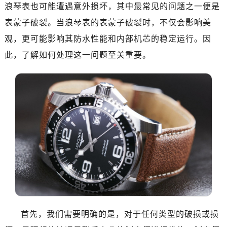
南昌市红谷滩新区红谷中大道998号绿地双子塔（中央广场）A1座办公楼14层07室（需提前预约）
浪琴表也可能遭遇意外损坏，其中最常见的问题之一便是
济南市历下区经十路11111号华润中心写字楼（万象城）15层1508室（需提前预约）
表蒙子破裂。当浪琴表的表蒙子破裂时，不仅会影响美
广州市天河区天河路230号万菱汇国际中心写字楼A塔7层704室（需提前预约）
观，更可能影响其防水性能和内部机芯的稳定运行。因
广州市越秀区环市东路371-375号世界贸易中心大厦南塔写字楼15层07室（需提前预约）
此，了解如何处理这一问题至关重要。
深圳市罗湖区深南东路5001号华润大厦写字楼17层1701室（需提前预约）
惠州市惠城区江北文昌一路7号华贸大厦写字楼1座30层05室（需提前预约）
厦门市思明区湖滨东路95号华润大厦写字楼B座11层1104室（需提前预约）
福州市鼓楼区五四路128-1号恒力城写字楼15层03室（需提前预约）
成都市锦江区人民东路6号SAC东原中心写字楼24层2406B室（需提前预约）
重庆市江北区观音桥步行街2号融恒时代广场写字楼9层902室（需提前预约）
长沙市芙蓉区定王台街道建湘路393号世茂环球金融中心写字楼（芙蓉广场）10层13室（需提前预约）
郑州市二七区铭功路10号华润大厦写字楼29层2905室（需提前预约）
太原市迎泽区解放路15号亨得利名表服务中心（品牌授权店）3层整层（需提前预约）
沈阳市沈河区中街路137号亨得利名表服务中心（品牌授权店）1层整层（需提前预约）
沈阳市沈河区中街路83号亨得利名表服务中心（品牌授权店）1层整层（需提前预约）
首先，我们需要明确的是，对于任何类型的破损或损
乌鲁木齐市天山区红山路26号时代广场（CCMALL）C座17层17-B（需提前预约）