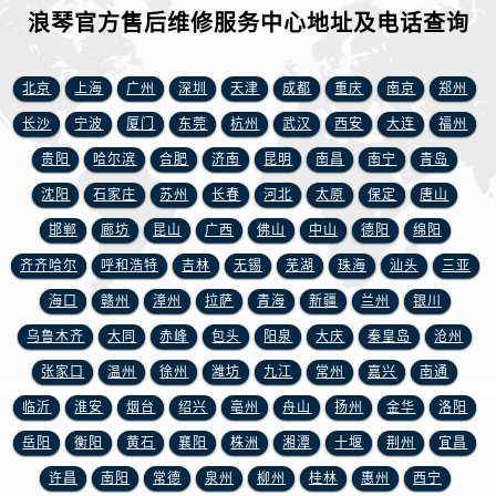
江苏省徐州市鼓楼区淮海东路29号苏宁广场IFC国际金融中心35层3508室浪琴售后服务中心（需提前预约）
浪琴官方售后维修服务中心地址及电话查询
江苏省盐城市盐都区世纪大道5号盐城金融城写字楼1号楼16层1604室浪琴售后服务中心（需提前预约）
江苏省扬州市邗江区国展路29号星耀天地写字楼1号楼18层1803室浪琴售后服务中心（需提前预约）
北京
上海
广州
深圳
天津
成都
重庆
南京
郑州
江苏省镇江市京口区中山东路浪琴售后服务中心（需提前预约）
长沙
宁波
厦门
东莞
杭州
武汉
西安
大连
福州
江西省抚州市临川区赣东大道浪琴售后服务中心（需提前预约）
贵阳
哈尔滨
合肥
济南
昆明
南昌
南宁
青岛
江西省赣州市章贡区文清路浪琴售后服务中心（需提前预约）
江西省吉安市吉州区井冈山大道浪琴售后服务中心（需提前预约）
沈阳
石家庄
苏州
长春
河北
太原
保定
唐山
江西省景德镇市珠山区珠山中路浪琴售后服务中心（需提前预约）
邯郸
廊坊
昆山
广西
佛山
中山
德阳
绵阳
江西省九江市浔阳区浔阳路浪琴售后服务中心（需提前预约）
齐齐哈尔
呼和浩特
吉林
无锡
芜湖
珠海
汕头
三亚
江西省南昌市红谷滩新区红谷中大道998号绿地双子塔（中央广场）A1座办公楼14层1407室浪琴售后服务中心（需提前预约）
海口
赣州
漳州
拉萨
青海
新疆
兰州
银川
江西省萍乡市安源区萍安北大道与康庄路交叉口浪琴售后服务中心（需提前预约）
乌鲁木齐
大同
赤峰
包头
阳泉
大庆
秦皇岛
沧州
江西省上饶市信州区滨江西路浪琴售后服务中心（需提前预约）
张家口
温州
徐州
潍坊
九江
常州
嘉兴
南通
江西省新余市渝水区北湖西路浪琴售后服务中心（需提前预约）
临沂
淮安
烟台
绍兴
亳州
舟山
扬州
金华
洛阳
江西省宜春市袁州区中山中路浪琴售后服务中心（需提前预约）
江西省鹰潭市月湖区胜利东路浪琴售后服务中心（需提前预约）
岳阳
衡阳
黄石
襄阳
株洲
湘潭
十堰
荆州
宜昌
山东省德州市德城区东风中路浪琴售后服务中心（需提前预约）
许昌
南阳
常德
泉州
柳州
桂林
惠州
西宁