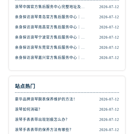
山西省阳泉市郊区平阳东街与新城大道交叉口浪琴售后服务中心（需提前预约）
浪琴中国官方售后服务中心完整地址及热线实地考察报告+多信源验证（2026年7月最新）
2026-07-12
山西省运城市盐湖区河东街浪琴售后服务中心（需提前预约）
亲身探访浪琴青岛官方售后服务中心｜最新电话及地址（2026年7月最新）
2026-07-12
山西省长治市潞州区英雄中路浪琴售后服务中心（需提前预约）
亲身探访浪琴南昌官方售后服务中心｜最新电话及地址（2026年7月最新）
2026-07-12
山西省太原市迎泽区迎泽街道解放路15号亨得利名表维修授权店3楼浪琴售后服务中心（需提前预约）
天津市和平区赤峰道136号天津国际金融中心26层2603室浪琴售后服务中心（需提前预约）
亲身探访浪琴宁波官方售后服务中心｜网点地址及售后热线（2026年7月最新）
2026-07-12
安徽省安庆市迎江区人民路浪琴售后服务中心（需提前预约）
亲身探访浪琴东莞官方售后服务中心｜地址与联系电话（2026年7月最新）
2026-07-12
安徽省蚌埠市蚌山区淮河路浪琴售后服务中心（需提前预约）
亲身探访浪琴嘉兴官方售后服务中心｜热线电话与网点地址（2026年7月最新）
2026-07-12
安徽省亳州市谯城区魏武大道浪琴售后服务中心（需提前预约）
安徽省池州市贵池区长江路浪琴售后服务中心（需提前预约）
安徽省滁州市琅琊区南谯北路浪琴售后服务中心（需提前预约）
站点热门
安徽省阜阳市颍州区颍州北路浪琴售后服务中心（需提前预约）
安徽省淮北市相山区淮海路浪琴售后服务中心（需提前预约）
豪华品牌浪琴腕表保养维护的方法！
2026-07-12
安徽省淮南市田家庵区国庆中路浪琴售后服务中心（需提前预约）
浪琴如何消磁？
2026-07-12
安徽省黄山市屯溪区黄山西路浪琴售后服务中心（需提前预约）
安徽省六安市金安区解放中路浪琴售后服务中心（需提前预约）
浪琴手表表带出现划痕怎么办？
2026-07-12
安徽省马鞍山市雨山区湖南西路浪琴售后服务中心（需提前预约）
浪琴手表表带的保养方法有哪些？
2026-07-12