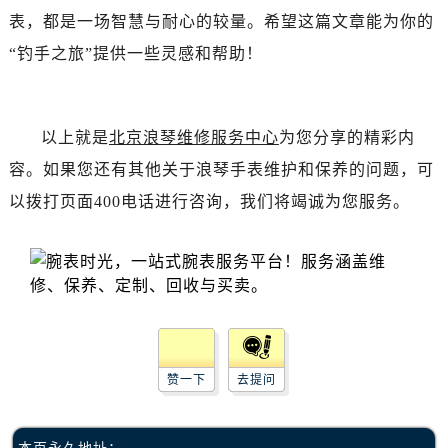
辽宁省丹东市振兴区七经街浪琴售后服务中心（需提前预约）
表，都是一场智慧与耐心的较量。希望这篇文章能为你的
辽宁省抚顺市新抚区东一路浪琴售后服务中心（需提前预约）
“钓手之旅”提供一些灵感和帮助！
辽宁省阜新市海州区解放大街浪琴售后服务中心（需提前预约）
辽宁省葫芦岛市连山区中央路浪琴售后服务中心（需提前预约）
辽宁省锦州市古塔区中央大街浪琴售后服务中心（需提前预约）
以上就是
北京浪琴维修服务中心
为您分享的精彩内
辽宁省辽阳市白塔区新运大街浪琴售后服务中心（需提前预约）
容。如果您还有其他关于浪琴手表维护和保养的问题，可
辽宁省盘锦市兴隆台区石油大街浪琴售后服务中心（需提前预约）
以拨打页面400电话进行咨询，我们将竭诚为您服务。
辽宁省铁岭市银州区南马路浪琴售后服务中心（需提前预约）
辽宁省营口市站前区市府路与渤海大街交叉口浪琴售后服务中心（需提前预约）
辽宁省沈阳市沈河区中街路137号亨得利名表维修授权店1楼浪琴售后服务中心（需提前预约）
辽宁省沈阳市沈河区中街路83号亨得利名表维修授权店1楼浪琴售后服务中心（需提前预约）
北京市朝阳区建国门外大街甲6号华熙国际中心D座11层1102室浪琴售后服务中心（需提前预约）
北京市东城区东长安街1号王府井东方广场W3座6层602室浪琴售后服务中心（需提前预约）
河北省保定市竞秀区朝阳北大街北国先天下浪琴售后服务中心（需提前预约）
赞一下
去提问
内蒙古自治区阿拉善盟市左旗土尔扈特大街浪琴售后服务中心（需提前预约）
内蒙古自治区巴彦淖尔市临河区新华街浪琴售后服务中心（需提前预约）