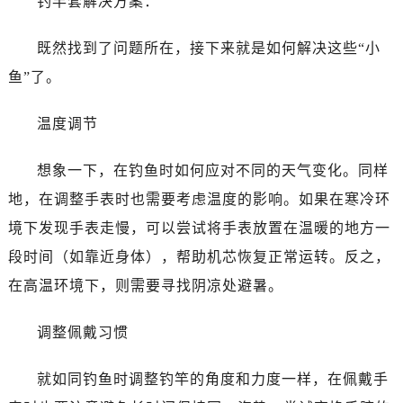
钓竿套解决方案：
昆明市盘龙区北京路928号同德昆明广场写字楼10层06室（需提前预约）
石家庄市长安区中山东路39号勒泰中心写字楼B座13层07室（需提前预约）
既然找到了问题所在，接下来就是如何解决这些“小
西安市碑林区南关正街88号华侨城长安国际中心E座6楼10室（需提前预约）
鱼”了。
海口市龙华区金贸东路5号海口华润大厦B座17层1707室（需提前预约）
唐山市路南区新华东道100号万达广场写字楼A座10层1002室（需提前预约）
温度调节
台州市椒江区东海大道1800号腾达中心东1幢20楼2002室（需提前预约）
内蒙古自治区呼和浩特市玉泉区大学西街70号华润万象城写字楼（鄂尔多斯大厦）23层2326室（需提前预约）
想象一下，在钓鱼时如何应对不同的天气变化。同样
甘肃省兰州市七里河区西津西路16号兰州中心写字楼21层2102室（需提前预约）
地，在调整手表时也需要考虑温度的影响。如果在寒冷环
重庆市解放碑渝中区民权路28号英利国际金融中心写字楼20层01室（需提前预约）
境下发现手表走慢，可以尝试将手表放置在温暖的地方一
黑龙江省大庆市萨尔图区会战大街浪琴售后服务中心（需提前预约）
段时间（如靠近身体），帮助机芯恢复正常运转。反之，
黑龙江省鹤岗市向阳区红军路浪琴售后服务中心（需提前预约）
黑龙江省黑河市爱辉区中央街浪琴售后服务中心（需提前预约）
在高温环境下，则需要寻找阴凉处避暑。
黑龙江省鸡西市鸡冠区红军路浪琴售后服务中心（需提前预约）
调整佩戴习惯
黑龙江省佳木斯市向阳区长安路浪琴售后服务中心（需提前预约）
黑龙江省牡丹江市东安区太平路浪琴售后服务中心（需提前预约）
就如同钓鱼时调整钓竿的角度和力度一样，在佩戴手
黑龙江省七台河市桃山区大同街浪琴售后服务中心（需提前预约）