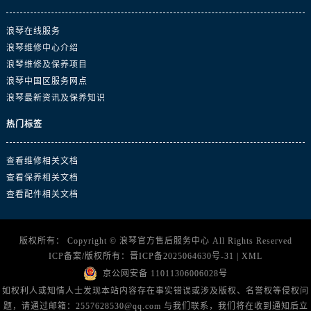
浙江省金华市金东区东市南街777号金华万达广场4号楼22楼2209室浪琴售后服务中心（需提前预约）
浙江省丽水市莲都区解放街浪琴售后服务中心（需提前预约）
浪琴在线服务
浙江省宁波市江北区大闸南路500号来福士广场办公楼20层2009室浪琴售后服务中心（需提前预约）
浪琴维修中心介绍
浙江省衢州市柯城区上街浪琴售后服务中心（需提前预约）
浪琴维修及保养项目
浪琴中国区服务网点
浙江省绍兴市越城区胜利东路379号世茂天际中心写字楼8层805室浪琴售后服务中心（需提前预约）
浪琴最新资讯及保养知识
浙江省舟山市定海区解放东路浪琴售后服务中心（需提前预约）
澳门特别行政区大堂区议事亭前地（新马路）浪琴售后服务中心（需提前预约）
热门标签
澳门特别行政区风顺堂区南湾大马路浪琴售后服务中心（需提前预约）
澳门特别行政区花地玛堂区关闸广场浪琴售后服务中心（需提前预约）
查看维修相关文档
查看保养相关文档
澳门特别行政区花王堂区大三巴商圈浪琴售后服务中心（需提前预约）
查看配件相关文档
澳门特别行政区嘉模堂区官也街浪琴售后服务中心（需提前预约）
澳门省路氹城市金光大道浪琴售后服务中心（需提前预约）
澳门特别行政区望德堂区塔石广场浪琴售后服务中心（需提前预约）
版权所有：
Copyright ©
浪琴官方售后服务中心
All Rights Reserved
ICP备案/版权所有：
晋ICP备2025064630号-31
|
XML
福建省福州市鼓楼区五四路128-1号恒力城写字楼15层03室浪琴售后服务中心（需提前预约）
京公网安备 11011306006028号
福建省厦门市思明区湖滨东路95号万象城华润大厦B座11层1104室浪琴售后服务中心（需提前预约）
如权利人或知情人士发现本站内容存在事实错误或涉及版权、名誉权等侵权问
广东省潮州市潮安区新风路与潮汕路交汇处浪琴售后服务中心（需提前预约）
题，请通过邮箱：2557628530@qq.com 与我们联系，我们将在收到通知后立