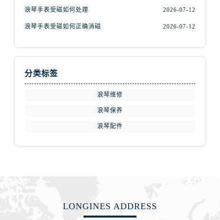
安徽省宿州市埇桥区人民中路浪琴售后服务中心（需提前预约）
浪琴手表受磁如何处理
2026-07-12
安徽省铜陵市铜官区石城大道浪琴售后服务中心（需提前预约）
浪琴手表受磁如何正确消磁
2026-07-12
安徽省芜湖市镜湖区中山路步行街浪琴售后服务中心（需提前预约）
安徽省宣城市宣州区叠嶂西路浪琴售后服务中心（需提前预约）
福建省龙岩市新罗区九一南路浪琴售后服务中心（需提前预约）
福建省南平市建阳区人民西路浪琴售后服务中心（需提前预约）
分类标签
福建省宁德市蕉城区天湖东路浪琴售后服务中心（需提前预约）
浪琴维修
福建省莆田市城厢区霞林街道荔华东大道浪琴售后服务中心（需提前预约）
浪琴保养
福建省三明市三元区东乾二路浪琴售后服务中心（需提前预约）
浪琴配件
福建省漳州市龙文区步港路浪琴售后服务中心（需提前预约）
江苏省常州市新北区龙锦路1590号现代传媒中心5号楼10层1008室浪琴售后服务中心（需提前预约）
江苏省淮安市清江浦区淮海北路浪琴售后服务中心（需提前预约）
江苏省连云港市海州区通灌北路浪琴售后服务中心（需提前预约）
江苏省南京市秦淮区中山南路1号南京中心22层22-C1-C3室浪琴售后服务中心（需提前预约）
江苏省宿迁市宿城区西湖路浪琴售后服务中心（需提前预约）
LONGINES ADDRESS
江苏省泰州市海陵区永定东路399号置地商务中心东塔（华润万象城）17层1706室浪琴售后服务中心（需提前预约）