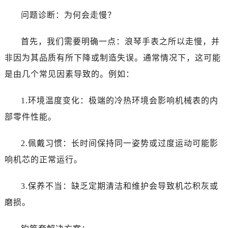
温州市鹿城区锦绣路1067号置信广场10层1015室（需提前预约）
问题诊断：为何会走慢？
哈尔滨市道里区友谊西路600号富力中心T2座写字楼29层03室（需提前预约）
大连市中山区人民路15号国际金融大厦7层G室（需提前预约）
首先，我们需要明确一点：浪琴手表之所以走慢，并
佛山市禅城区季华五路57号万科金融中心C座12层1205室（需提前预约）
非因为其品质有所下降或制造失误。通常情况下，这可能
东莞市东城街道鸿福东路1号民盈国贸中心T1写字楼9层907室（需提前预约）
是由几个常见因素导致的。例如：
无锡市梁溪区人民中路139号恒隆广场写字楼1座11层1104室（需提前预约）
南通市崇川区工农路57号圆融广场写字楼16层1603室（需提前预约）
1.环境温度变化：极端的冷热环境会影响机械表的内
苏州市苏州工业园区星港街199号苏州中心办公楼C座22层08室（需提前预约）
部零件性能。
武汉市江汉区解放大道686号世界贸易大厦38层09室（需提前预约）
南宁市青秀区金湖路59号地王大厦12楼1224室（需提前预约）
2.佩戴习惯：长时间保持同一姿势或过度运动可能影
合肥市蜀山区潜山路111号万象城华润大厦B座12楼03室（需提前预约）
响机芯的正常运行。
泉州市丰泽区宝洲路729号浦西万达中心写字楼A座7楼709室（需提前预约）
青岛市南区山东路6号华润大厦B座22层04室（需提前预约）
3.保养不当：缺乏定期清洁和维护会导致机芯积灰或
烟台市芝罘区胜利路139号万达金融中心A座907室（需提前预约）
磨损。
长春市朝阳区西安大路727号中银大厦A座(旺进大厦)18层09室（需提前预约）
贵阳市南明区都司高架桥路33号亨特国际金融中心14楼14D（需提前预约）