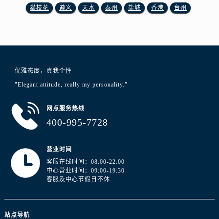
山东省东营市东营区济南路浪琴售后服务中心（需提前预约）
攀枝花
遵义
天水
泰州
盐城
香港
台州
山东省济南市历下区经十路11111号华润中心写字楼（万象城）15层1508室浪琴售后服务中心（需提前预约）
山东省济宁市任城区太白楼路浪琴售后服务中心（需提前预约）
山东省莱芜市文化南路8号银座商城名表维修一楼名表维修浪琴售后服务中心（需提前预约）
山东省临沂市兰山区解放路浪琴售后服务中心（需提前预约）
优雅态度，真我个性
山东省日照市东港区烟台路浪琴售后服务中心（需提前预约）
"Elegant attitude, really my personality.”
山东省泰安市泰山区财源街道泰山大街浪琴售后服务中心（需提前预约）
山东省威海市环翠区新威海路89号振华商厦一楼名表维修浪琴售后服务中心（需提前预约）
网点服务热线
山东省潍坊市奎文区东风东街浪琴售后服务中心（需提前预约）
400-995-7728
山东省枣庄市滕州市北辛路与善国路交叉口浪琴售后服务中心（需提前预约）
山东省淄博市张店区金晶大道浪琴售后服务中心（需提前预约）
营业时间
上海市黄浦区南京东路299号宏伊国际广场写字楼8层806室浪琴售后服务中心（需提前预约）
客服在线时间：08:00-22:00
上海市徐汇区虹桥路3号港汇中心2座37层3705室浪琴售后服务中心（需提前预约）
中心营业时间：09:00-19:30
客服及中心节假日不休
浙江省杭州市上城区钱江路1366号华润大厦A座5层503-5室浪琴售后服务中心（需提前预约）
浙江省湖州市吴兴区劳动路浪琴售后服务中心（需提前预约）
浙江省嘉兴市南湖区广益路705号嘉兴世界贸易中心A座13层1304室浪琴售后服务中心（需提前预约）
站点导航