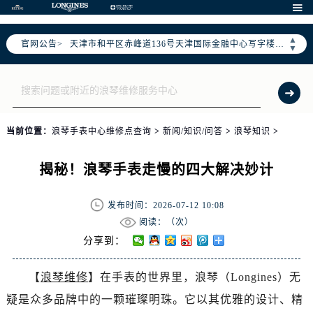
北京市东城区东长安街1号东方广场写字楼W3座6层602室（需提前预约）

北京市朝阳区建国门外大街甲6号华熙国际中心写字楼D座11层1102室（需提前预约）
▲
官网公告>
天津市和平区赤峰道136号天津国际金融中心写字楼26层2603室（需提前预约）
▼
上海市徐汇区虹桥路3号港汇中心写字楼2座37层3705室（需提前预约）
上海市黄浦区南京东路299号宏伊国际广场写字楼8层806室（需提前预约）
南京市秦淮区中山南路1号（新街口）南京中心写字楼22层C1-1室（需提前预约）
常州市新北区龙锦路1590号现代传媒中心写字楼5号楼10层1008室（需提前预约）
当前位置：
浪琴手表中心维修点查询
>
新闻/知识/问答
>
浪琴知识
>
徐州市鼓楼区淮海东路29号苏宁广场IFC国际金融中心写字楼35层3508室（需提前预约）
扬州市邗江区国展路29号星耀天地写字楼1号楼18层1803室（需提前预约）
揭秘！浪琴手表走慢的四大解决妙计
盐城市盐都区世纪大道5号盐城金融城写字楼1号楼16层1604室（需提前预约）
泰州市海陵区永定东路399号置地商务中心东塔写字楼（华润万象城）17层1706室（需提前预约）
发布时间：2026-07-12 10:08
宁波市江北区大闸南路500号来福士广场办公楼20层2009室（需提前预约）
阅读：（
次）
杭州市上城区钱江路1366号华润大厦写字楼A座5层503-5室（需提前预约）
分享到：
金华市金东区东市南街777号金华万达广场写字楼4号楼22层2209室（需提前预约）
【
浪琴维修
】在手表的世界里，浪琴（Longines）无
绍兴市越城区胜利东路379号世茂天际中心写字楼8层805室（需提前预约）
疑是众多品牌中的一颗璀璨明珠。它以其优雅的设计、精
嘉兴市南湖区广益路705号嘉兴世界贸易中心写字楼A座13层1304室（需提前预约）