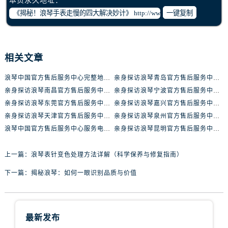
本页永久地址：
内蒙古自治区包头市青山区幸福路甲3号王府井百货名表维修浪琴售后服务中心（需提前预约）
一键复制
内蒙古自治区赤峰市红山区哈达街浪琴售后服务中心（需提前预约）
内蒙古自治区鄂尔多斯市东胜区伊金霍洛街浪琴售后服务中心（需提前预约）
内蒙古自治区呼伦贝尔市海拉尔区中央街浪琴售后服务中心（需提前预约）
相关文章
内蒙古自治区通辽市科尔沁区明仁大街浪琴售后服务中心（需提前预约）
内蒙古自治区乌海市海勃湾区人民南路浪琴售后服务中心（需提前预约）
浪琴中国官方售后服务中心完整地址及热线实地考察报告+多信源验证（2026年7月最新）
亲身探访浪琴青岛官方售后服务中心｜最新电话及地址（2026年7月最新）
内蒙古自治区乌兰察布市集宁区恩和大街浪琴售后服务中心（需提前预约）
亲身探访浪琴南昌官方售后服务中心｜最新电话及地址（2026年7月最新）
亲身探访浪琴宁波官方售后服务中心｜网点地址及售后热线（2026年7月最新）
亲身探访浪琴东莞官方售后服务中心｜地址与联系电话（2026年7月最新）
亲身探访浪琴嘉兴官方售后服务中心｜热线电话与网点地址（2026年7月最新）
内蒙古自治区锡林郭勒盟市锡林浩特市光明街与额尔敦路交叉口浪琴售后服务中心（需提前预约）
亲身探访浪琴天津官方售后服务中心｜详细地址与售后电话（2026年7月最新）
亲身探访浪琴泉州官方售后服务中心｜全新地址电话一览（2026年7月最新）
内蒙古自治区兴安盟市乌兰浩特市兴安大街浪琴售后服务中心（需提前预约）
浪琴中国官方售后服务中心服务电话与网点地址实地考察报告_多信源验证（2026年7月最新）
亲身探访浪琴昆明官方售后服务中心｜最新地址与售后热线（2026年7月最新）
山西省大同市平城区迎宾街浪琴售后服务中心（需提前预约）
山西省晋城市城区黄华街浪琴售后服务中心（需提前预约）
上一篇：
浪琴表针变色处理方法详解（科学保养与修复指南）
山西省晋中市榆次区顺城街浪琴售后服务中心（需提前预约）
下一篇：
揭秘浪琴：如何一眼识别品质与价值
山西省临汾市尧都区解放路浪琴售后服务中心（需提前预约）
山西省吕梁市离石区永宁中路与建设街交叉口浪琴售后服务中心（需提前预约）
山西省朔州市朔城区怡西路与鄯阳西街交汇处浪琴售后服务中心（需提前预约）
最新发布
山西省忻州市忻府区和平东街与七一南路交叉口浪琴售后服务中心（需提前预约）