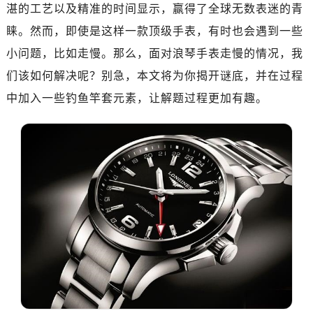
南昌市红谷滩新区红谷中大道998号绿地双子塔（中央广场）A1座办公楼14层07室（需提前预约）
湛的工艺以及精准的时间显示，赢得了全球无数表迷的青
济南市历下区经十路11111号华润中心写字楼（万象城）15层1508室（需提前预约）
睐。然而，即使是这样一款顶级手表，有时也会遇到一些
广州市天河区天河路230号万菱汇国际中心写字楼A塔7层704室（需提前预约）
小问题，比如走慢。那么，面对浪琴手表走慢的情况，我
广州市越秀区环市东路371-375号世界贸易中心大厦南塔写字楼15层07室（需提前预约）
们该如何解决呢？别急，本文将为你揭开谜底，并在过程
深圳市罗湖区深南东路5001号华润大厦写字楼17层1701室（需提前预约）
中加入一些钓鱼竿套元素，让解题过程更加有趣。
惠州市惠城区江北文昌一路7号华贸大厦写字楼1座30层05室（需提前预约）
厦门市思明区湖滨东路95号华润大厦写字楼B座11层1104室（需提前预约）
福州市鼓楼区五四路128-1号恒力城写字楼15层03室（需提前预约）
成都市锦江区人民东路6号SAC东原中心写字楼24层2406B室（需提前预约）
重庆市江北区观音桥步行街2号融恒时代广场写字楼9层902室（需提前预约）
长沙市芙蓉区定王台街道建湘路393号世茂环球金融中心写字楼（芙蓉广场）10层13室（需提前预约）
郑州市二七区铭功路10号华润大厦写字楼29层2905室（需提前预约）
太原市迎泽区解放路15号亨得利名表服务中心（品牌授权店）3层整层（需提前预约）
沈阳市沈河区中街路137号亨得利名表服务中心（品牌授权店）1层整层（需提前预约）
沈阳市沈河区中街路83号亨得利名表服务中心（品牌授权店）1层整层（需提前预约）
乌鲁木齐市天山区红山路26号时代广场（CCMALL）C座17层17-B（需提前预约）