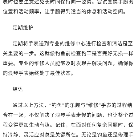
表时也要注意避免长时间保持同一姿势。尝试变换手腕的
黑龙江省齐齐哈尔市龙沙区龙华路浪琴售后服务中心（需提前预约）
黑龙江省双鸭山市尖山区新兴大街浪琴售后服务中心（需提前预约）
位置和活动频率，让手腕得到适当的休息和活动空间。
黑龙江省绥化市北林区新华街与康庄路交叉口浪琴售后服务中心（需提前预约）
定期维护
黑龙江省伊春市伊美区通河路浪琴售后服务中心（需提前预约）
吉林省白城市洮北区明仁南街浪琴售后服务中心（需提前预约）
定期将手表送到专业的维修中心进行检查和清洁是至
吉林省白山市浑江区浑江大街浪琴售后服务中心（需提前预约）
关重要的一步。这就像钓鱼前检查钓竿是否完好无损一样
吉林省吉林市船营区河南街浪琴售后服务中心（需提前预约）
吉林省辽源市龙山区人民大街浪琴售后服务中心（需提前预约）
重要。专业的维修人员能够及时发现并解决问题，确保你
吉林省梅河口市新华街道梅河大街浪琴售后服务中心（需提前预约）
的浪琴手表始终处于最佳状态。
吉林省四平市铁东区紫气大路与南九经街交汇处浪琴售后服务中心（需提前预约）
吉林省松原市宁江区五环大街浪琴售后服务中心（需提前预约）
结语
吉林省通化市东昌区环通乡江南大街浪琴售后服务中心（需提前预约）
通过以上方法，“钓鱼”的乐趣与“维修”手表的过程结
吉林省延边市延吉市解放路浪琴售后服务中心（需提前预约）
辽宁省鞍山市铁东区站前街浪琴售后服务中心（需提前预约）
合在一起，不仅解决了浪琴手表走慢的问题，也让整个过
辽宁省本溪市平山区胜利路浪琴售后服务中心（需提前预约）
程变得更加生动有趣。记住，在面对任何复杂问题时，保
辽宁省朝阳市双塔区新华路浪琴售后服务中心（需提前预约）
持冷静、灵活应对总是关键所在。无论是钓鱼还是修理手