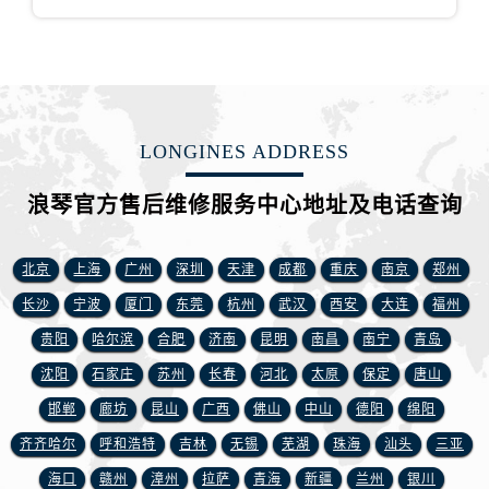
安徽省马鞍山市雨山区湖南西路浪琴售后服务中心（需提前预约）
安徽省宿州市埇桥区人民中路浪琴售后服务中心（需提前预约）
安徽省铜陵市铜官区石城大道浪琴售后服务中心（需提前预约）
安徽省芜湖市镜湖区中山路步行街浪琴售后服务中心（需提前预约）
安徽省宣城市宣州区叠嶂西路浪琴售后服务中心（需提前预约）
LONGINES ADDRESS
福建省龙岩市新罗区九一南路浪琴售后服务中心（需提前预约）
福建省南平市建阳区人民西路浪琴售后服务中心（需提前预约）
浪琴官方售后维修服务中心地址及电话查询
福建省宁德市蕉城区天湖东路浪琴售后服务中心（需提前预约）
福建省莆田市城厢区霞林街道荔华东大道浪琴售后服务中心（需提前预约）
北京
上海
广州
深圳
天津
成都
重庆
南京
郑州
福建省三明市三元区东乾二路浪琴售后服务中心（需提前预约）
长沙
宁波
厦门
东莞
杭州
武汉
西安
大连
福州
福建省漳州市龙文区步港路浪琴售后服务中心（需提前预约）
贵阳
哈尔滨
合肥
济南
昆明
南昌
南宁
青岛
江苏省常州市新北区龙锦路1590号现代传媒中心5号楼10层1008室浪琴售后服务中心（需提前预约）
江苏省淮安市清江浦区淮海北路浪琴售后服务中心（需提前预约）
沈阳
石家庄
苏州
长春
河北
太原
保定
唐山
江苏省连云港市海州区通灌北路浪琴售后服务中心（需提前预约）
邯郸
廊坊
昆山
广西
佛山
中山
德阳
绵阳
江苏省南京市秦淮区中山南路1号南京中心22层22-C1-C3室浪琴售后服务中心（需提前预约）
齐齐哈尔
呼和浩特
吉林
无锡
芜湖
珠海
汕头
三亚
江苏省宿迁市宿城区西湖路浪琴售后服务中心（需提前预约）
海口
赣州
漳州
拉萨
青海
新疆
兰州
银川