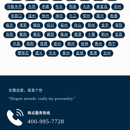
江苏省泰州市海陵区永定东路399号置地商务中心东塔（华润万象城）17层1706室浪琴售后服务中心（需提前预约）
乌鲁木齐
大同
赤峰
包头
阳泉
大庆
秦皇岛
沧州
江苏省徐州市鼓楼区淮海东路29号苏宁广场IFC国际金融中心35层3508室浪琴售后服务中心（需提前预约）
张家口
温州
徐州
潍坊
九江
常州
嘉兴
南通
江苏省盐城市盐都区世纪大道5号盐城金融城写字楼1号楼16层1604室浪琴售后服务中心（需提前预约）
临沂
淮安
烟台
绍兴
亳州
舟山
扬州
金华
洛阳
江苏省扬州市邗江区国展路29号星耀天地写字楼1号楼18层1803室浪琴售后服务中心（需提前预约）
江苏省镇江市京口区中山东路浪琴售后服务中心（需提前预约）
岳阳
衡阳
黄石
襄阳
株洲
湘潭
十堰
荆州
宜昌
江西省抚州市临川区赣东大道浪琴售后服务中心（需提前预约）
许昌
南阳
常德
泉州
柳州
桂林
惠州
西宁
江西省赣州市章贡区文清路浪琴售后服务中心（需提前预约）
攀枝花
遵义
天水
泰州
盐城
香港
台州
江西省吉安市吉州区井冈山大道浪琴售后服务中心（需提前预约）
江西省景德镇市珠山区珠山中路浪琴售后服务中心（需提前预约）
江西省九江市浔阳区浔阳路浪琴售后服务中心（需提前预约）
江西省南昌市红谷滩新区红谷中大道998号绿地双子塔（中央广场）A1座办公楼14层1407室浪琴售后服务中心（需提前预约）
优雅态度，真我个性
江西省萍乡市安源区萍安北大道与康庄路交叉口浪琴售后服务中心（需提前预约）
"Elegant attitude, really my personality.”
江西省上饶市信州区滨江西路浪琴售后服务中心（需提前预约）
江西省新余市渝水区北湖西路浪琴售后服务中心（需提前预约）
网点服务热线
江西省宜春市袁州区中山中路浪琴售后服务中心（需提前预约）
400-995-7728
江西省鹰潭市月湖区胜利东路浪琴售后服务中心（需提前预约）