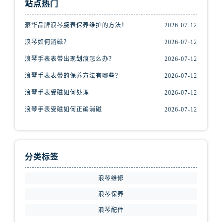
站点热门
山西省忻州市忻府区和平东街与七一南路交叉口浪琴售后服务中心（需提前预约）
山西省阳泉市郊区平阳东街与新城大道交叉口浪琴售后服务中心（需提前预约）
豪华品牌浪琴腕表保养维护的方法！
2026-07-12
山西省运城市盐湖区河东街浪琴售后服务中心（需提前预约）
浪琴如何消磁？
2026-07-12
山西省长治市潞州区英雄中路浪琴售后服务中心（需提前预约）
山西省太原市迎泽区迎泽街道解放路15号亨得利名表维修授权店3楼浪琴售后服务中心（需提前预约）
浪琴手表表带出现划痕怎么办？
2026-07-12
天津市和平区赤峰道136号天津国际金融中心26层2603室浪琴售后服务中心（需提前预约）
浪琴手表表带的保养方法有哪些？
2026-07-12
安徽省安庆市迎江区人民路浪琴售后服务中心（需提前预约）
浪琴手表受磁如何处理
2026-07-12
安徽省蚌埠市蚌山区淮河路浪琴售后服务中心（需提前预约）
浪琴手表受磁如何正确消磁
2026-07-12
安徽省亳州市谯城区魏武大道浪琴售后服务中心（需提前预约）
安徽省池州市贵池区长江路浪琴售后服务中心（需提前预约）
安徽省滁州市琅琊区南谯北路浪琴售后服务中心（需提前预约）
安徽省阜阳市颍州区颍州北路浪琴售后服务中心（需提前预约）
分类标签
安徽省淮北市相山区淮海路浪琴售后服务中心（需提前预约）
浪琴维修
安徽省淮南市田家庵区国庆中路浪琴售后服务中心（需提前预约）
浪琴保养
安徽省黄山市屯溪区黄山西路浪琴售后服务中心（需提前预约）
浪琴配件
安徽省六安市金安区解放中路浪琴售后服务中心（需提前预约）