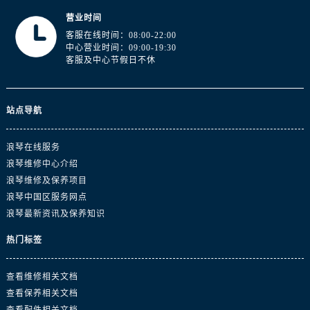
山东省德州市德城区东风中路浪琴售后服务中心（需提前预约）
营业时间
山东省东营市东营区济南路浪琴售后服务中心（需提前预约）
客服在线时间：08:00-22:00
山东省济南市历下区经十路11111号华润中心写字楼（万象城）15层1508室浪琴售后服务中心（需提前预约）
中心营业时间：09:00-19:30
客服及中心节假日不休
山东省济宁市任城区太白楼路浪琴售后服务中心（需提前预约）
山东省莱芜市文化南路8号银座商城名表维修一楼名表维修浪琴售后服务中心（需提前预约）
山东省临沂市兰山区解放路浪琴售后服务中心（需提前预约）
站点导航
山东省日照市东港区烟台路浪琴售后服务中心（需提前预约）
山东省泰安市泰山区财源街道泰山大街浪琴售后服务中心（需提前预约）
浪琴在线服务
山东省威海市环翠区新威海路89号振华商厦一楼名表维修浪琴售后服务中心（需提前预约）
浪琴维修中心介绍
山东省潍坊市奎文区东风东街浪琴售后服务中心（需提前预约）
浪琴维修及保养项目
浪琴中国区服务网点
山东省枣庄市滕州市北辛路与善国路交叉口浪琴售后服务中心（需提前预约）
浪琴最新资讯及保养知识
山东省淄博市张店区金晶大道浪琴售后服务中心（需提前预约）
上海市黄浦区南京东路299号宏伊国际广场写字楼8层806室浪琴售后服务中心（需提前预约）
热门标签
上海市徐汇区虹桥路3号港汇中心2座37层3705室浪琴售后服务中心（需提前预约）
浙江省杭州市上城区钱江路1366号华润大厦A座5层503-5室浪琴售后服务中心（需提前预约）
查看维修相关文档
查看保养相关文档
浙江省湖州市吴兴区劳动路浪琴售后服务中心（需提前预约）
查看配件相关文档