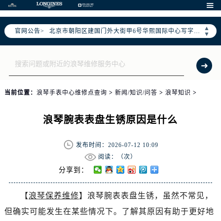
2026年7月浪琴售后服务中心最新网点地址：

北京市东城区东长安街1号东方广场写字楼W3座6层602室（需提前预约）
▲
官网公告>
北京市朝阳区建国门外大街甲6号华熙国际中心写字楼D座11层1102室（需提前预约）
▼
天津市和平区赤峰道136号天津国际金融中心写字楼26层2603室（需提前预约）
上海市徐汇区虹桥路3号港汇中心写字楼2座37层3705室（需提前预约）
上海市黄浦区南京东路299号宏伊国际广场写字楼8层806室（需提前预约）
南京市秦淮区中山南路1号（新街口）南京中心写字楼22层C1-1室（需提前预约）
当前位置：
浪琴手表中心维修点查询
>
新闻/知识/问答
>
浪琴知识
>
常州市新北区龙锦路1590号现代传媒中心写字楼5号楼10层1008室（需提前预约）
徐州市鼓楼区淮海东路29号苏宁广场IFC国际金融中心写字楼35层3508室（需提前预约）
浪琴腕表表盘生锈原因是什么
扬州市邗江区国展路29号星耀天地写字楼1号楼18层1803室（需提前预约）
盐城市盐都区世纪大道5号盐城金融城写字楼1号楼16层1604室（需提前预约）
发布时间：2026-07-12 10:09
泰州市海陵区永定东路399号置地商务中心东塔写字楼（华润万象城）17层1706室（需提前预约）
阅读：（
次）
宁波市江北区大闸南路500号来福士广场办公楼20层2009室（需提前预约）
分享到：
杭州市上城区钱江路1366号华润大厦写字楼A座5层503-5室（需提前预约）
【
浪琴保养维修
】浪琴腕表表盘生锈，虽然不常见，
金华市金东区东市南街777号金华万达广场写字楼4号楼22层2209室（需提前预约）
但确实可能发生在某些情况下。了解其原因有助于更好地
绍兴市越城区胜利东路379号世茂天际中心写字楼8层805室（需提前预约）