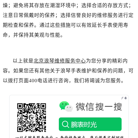
黑龙江省七台河市桃山区大同街浪琴售后服务中心（需提前预约）
燥；避免将其存放在潮湿环境中；选择合适的存放方式；
黑龙江省齐齐哈尔市龙沙区龙华路浪琴售后服务中心（需提前预约）
注意日常佩戴时的保养；选择信誉良好的维修服务进行定
黑龙江省双鸭山市尖山区新兴大街浪琴售后服务中心（需提前预约）
期检查和保养。通过这些措施可以有效延长手表使用寿
黑龙江省绥化市北林区新华街与康庄路交叉口浪琴售后服务中心（需提前预约）
命，并保持其美观与性能。
黑龙江省伊春市伊美区通河路浪琴售后服务中心（需提前预约）
吉林省白城市洮北区明仁南街浪琴售后服务中心（需提前预约）
吉林省白山市浑江区浑江大街浪琴售后服务中心（需提前预约）
以上就是
北京浪琴维修服务中心
为您分享的精彩内
吉林省吉林市船营区河南街浪琴售后服务中心（需提前预约）
容。如果您还有其他关于浪琴手表维护和保养的问题，可
吉林省辽源市龙山区人民大街浪琴售后服务中心（需提前预约）
吉林省梅河口市新华街道梅河大街浪琴售后服务中心（需提前预约）
以拨打页面400电话进行咨询，我们将竭诚为您服务。
吉林省四平市铁东区紫气大路与南九经街交汇处浪琴售后服务中心（需提前预约）
吉林省松原市宁江区五环大街浪琴售后服务中心（需提前预约）
吉林省通化市东昌区环通乡江南大街浪琴售后服务中心（需提前预约）
吉林省延边市延吉市解放路浪琴售后服务中心（需提前预约）
辽宁省鞍山市铁东区站前街浪琴售后服务中心（需提前预约）
辽宁省本溪市平山区胜利路浪琴售后服务中心（需提前预约）