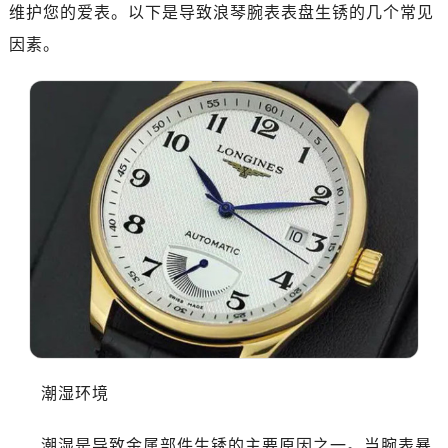
嘉兴市南湖区广益路705号嘉兴世界贸易中心写字楼A座13层1304室（需提前预约）
维护您的爱表。以下是导致浪琴腕表表盘生锈的几个常见
南昌市红谷滩新区红谷中大道998号绿地双子塔（中央广场）A1座办公楼14层07室（需提前预约）
因素。
济南市历下区经十路11111号华润中心写字楼（万象城）15层1508室（需提前预约）
广州市天河区天河路230号万菱汇国际中心写字楼A塔7层704室（需提前预约）
广州市越秀区环市东路371-375号世界贸易中心大厦南塔写字楼15层07室（需提前预约）
深圳市罗湖区深南东路5001号华润大厦写字楼17层1701室（需提前预约）
惠州市惠城区江北文昌一路7号华贸大厦写字楼1座30层05室（需提前预约）
厦门市思明区湖滨东路95号华润大厦写字楼B座11层1104室（需提前预约）
福州市鼓楼区五四路128-1号恒力城写字楼15层03室（需提前预约）
成都市锦江区人民东路6号SAC东原中心写字楼24层2406B室（需提前预约）
重庆市江北区观音桥步行街2号融恒时代广场写字楼9层902室（需提前预约）
长沙市芙蓉区定王台街道建湘路393号世茂环球金融中心写字楼（芙蓉广场）10层13室（需提前预约）
郑州市二七区铭功路10号华润大厦写字楼29层2905室（需提前预约）
太原市迎泽区解放路15号亨得利名表服务中心（品牌授权店）3层整层（需提前预约）
潮湿环境
沈阳市沈河区中街路137号亨得利名表服务中心（品牌授权店）1层整层（需提前预约）
沈阳市沈河区中街路83号亨得利名表服务中心（品牌授权店）1层整层（需提前预约）
潮湿是导致金属部件生锈的主要原因之一。当腕表暴