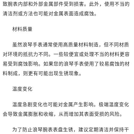
贵阳市南明区都司高架桥路33号亨特国际金融中心14楼14D（需提前预约）
致腕表内部和外部金属部件受到损害。此外，使用不当的
昆明市盘龙区北京路928号同德昆明广场写字楼10层06室（需提前预约）
清洁剂或方法也可能对金属表面造成腐蚀。
石家庄市长安区中山东路39号勒泰中心写字楼B座13层07室（需提前预约）
西安市碑林区南关正街88号华侨城长安国际中心E座6楼10室（需提前预约）
材料质量
海口市龙华区金贸东路5号海口华润大厦B座17层1707室（需提前预约）
唐山市路南区新华东道100号万达广场写字楼A座10层1002室（需提前预约）
虽然浪琴手表通常使用高质量材料制造，但不同材质
台州市椒江区东海大道1800号腾达中心东1幢20楼2002室（需提前预约）
对环境的抵抗力不同。一些较便宜或处理不当的材料更容
内蒙古自治区呼和浩特市玉泉区大学西街70号华润万象城写字楼（鄂尔多斯大厦）23层2326室（需提前预约）
易受到腐蚀影响。如果您的浪琴手表使用了较易腐蚀的材
甘肃省兰州市七里河区西津西路16号兰州中心写字楼21层2102室（需提前预约）
料制成，则更有可能出现生锈现象。
重庆市解放碑渝中区民权路28号英利国际金融中心写字楼20层01室（需提前预约）
黑龙江省大庆市萨尔图区会战大街浪琴售后服务中心（需提前预约）
温度变化
黑龙江省鹤岗市向阳区红军路浪琴售后服务中心（需提前预约）
黑龙江省黑河市爱辉区中央街浪琴售后服务中心（需提前预约）
温度急剧变化也可能对金属产生影响。极端温度变化
黑龙江省鸡西市鸡冠区红军路浪琴售后服务中心（需提前预约）
会导致金属膨胀和收缩，从而增加其表面受损的风险。
黑龙江省佳木斯市向阳区长安路浪琴售后服务中心（需提前预约）
黑龙江省牡丹江市东安区太平路浪琴售后服务中心（需提前预约）
为了防止浪琴腕表表盘生锈，建议定期清洁并保持干