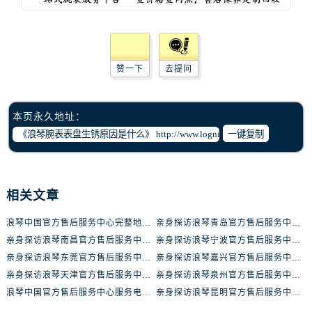
辽宁省朝阳市双塔区新华路浪琴售后服务中心（需提前预约）
辽宁省丹东市振兴区七经街浪琴售后服务中心（需提前预约）
辽宁省抚顺市新抚区东一路浪琴售后服务中心（需提前预约）
辽宁省阜新市海州区解放大街浪琴售后服务中心（需提前预约）
赞一下
去提问
辽宁省葫芦岛市连山区中央路浪琴售后服务中心（需提前预约）
辽宁省锦州市古塔区中央大街浪琴售后服务中心（需提前预约）
本页永久地址：
辽宁省辽阳市白塔区新运大街浪琴售后服务中心（需提前预约）
一键复制
辽宁省盘锦市兴隆台区石油大街浪琴售后服务中心（需提前预约）
辽宁省铁岭市银州区南马路浪琴售后服务中心（需提前预约）
辽宁省营口市站前区市府路与渤海大街交叉口浪琴售后服务中心（需提前预约）
相关文章
辽宁省沈阳市沈河区中街路137号亨得利名表维修授权店1楼浪琴售后服务中心（需提前预约）
辽宁省沈阳市沈河区中街路83号亨得利名表维修授权店1楼浪琴售后服务中心（需提前预约）
浪琴中国官方售后服务中心完整地址及热线实地考察报告+多信源验证（2026年7月最新）
亲身探访浪琴青岛官方售后服务中心｜最新电话及地址（2026年7月最新）
北京市朝阳区建国门外大街甲6号华熙国际中心D座11层1102室浪琴售后服务中心（需提前预约）
亲身探访浪琴南昌官方售后服务中心｜最新电话及地址（2026年7月最新）
亲身探访浪琴宁波官方售后服务中心｜网点地址及售后热线（2026年7月最新）
亲身探访浪琴东莞官方售后服务中心｜地址与联系电话（2026年7月最新）
亲身探访浪琴嘉兴官方售后服务中心｜热线电话与网点地址（2026年7月最新）
北京市东城区东长安街1号王府井东方广场W3座6层602室浪琴售后服务中心（需提前预约）
亲身探访浪琴天津官方售后服务中心｜详细地址与售后电话（2026年7月最新）
亲身探访浪琴泉州官方售后服务中心｜全新地址电话一览（2026年7月最新）
河北省保定市竞秀区朝阳北大街北国先天下浪琴售后服务中心（需提前预约）
浪琴中国官方售后服务中心服务电话与网点地址实地考察报告_多信源验证（2026年7月最新）
亲身探访浪琴昆明官方售后服务中心｜最新地址与售后热线（2026年7月最新）
内蒙古自治区阿拉善盟市左旗土尔扈特大街浪琴售后服务中心（需提前预约）