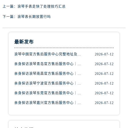
内蒙古自治区巴彦淖尔市临河区新华街浪琴售后服务中心（需提前预约）
上一篇：
浪琴手表走快了处理技巧汇总
内蒙古自治区包头市青山区幸福路甲3号王府井百货名表维修浪琴售后服务中心（需提前预约）
下一篇：
浪琴表长期放置行吗
内蒙古自治区赤峰市红山区哈达街浪琴售后服务中心（需提前预约）
内蒙古自治区鄂尔多斯市东胜区伊金霍洛街浪琴售后服务中心（需提前预约）
内蒙古自治区呼伦贝尔市海拉尔区中央街浪琴售后服务中心（需提前预约）
最新发布
内蒙古自治区通辽市科尔沁区明仁大街浪琴售后服务中心（需提前预约）
内蒙古自治区乌海市海勃湾区人民南路浪琴售后服务中心（需提前预约）
浪琴中国官方售后服务中心完整地址及热线实地考察报告+多信源验证（2026年7月最新）
2026-07-12
内蒙古自治区乌兰察布市集宁区恩和大街浪琴售后服务中心（需提前预约）
亲身探访浪琴青岛官方售后服务中心｜最新电话及地址（2026年7月最新）
2026-07-12
内蒙古自治区锡林郭勒盟市锡林浩特市光明街与额尔敦路交叉口浪琴售后服务中心（需提前预约）
亲身探访浪琴南昌官方售后服务中心｜最新电话及地址（2026年7月最新）
2026-07-12
内蒙古自治区兴安盟市乌兰浩特市兴安大街浪琴售后服务中心（需提前预约）
山西省大同市平城区迎宾街浪琴售后服务中心（需提前预约）
亲身探访浪琴宁波官方售后服务中心｜网点地址及售后热线（2026年7月最新）
2026-07-12
山西省晋城市城区黄华街浪琴售后服务中心（需提前预约）
亲身探访浪琴东莞官方售后服务中心｜地址与联系电话（2026年7月最新）
2026-07-12
山西省晋中市榆次区顺城街浪琴售后服务中心（需提前预约）
亲身探访浪琴嘉兴官方售后服务中心｜热线电话与网点地址（2026年7月最新）
2026-07-12
山西省临汾市尧都区解放路浪琴售后服务中心（需提前预约）
山西省吕梁市离石区永宁中路与建设街交叉口浪琴售后服务中心（需提前预约）
山西省朔州市朔城区怡西路与鄯阳西街交汇处浪琴售后服务中心（需提前预约）