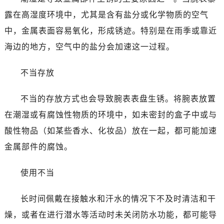
乌鲁木齐市天山区红山路26号时代广场（CCMALL）C座17层17-B（需提前预约）
露在高湿度环境中，尤其是含有盐分或化学物质的空气
温州市鹿城区锦绣路1067号置信广场10层1015室（需提前预约）
中，金属表面容易氧化，形成锈迹。特别是在雨季或靠近
哈尔滨市道里区友谊西路600号富力中心T2座写字楼29层03室（需提前预约）
大连市中山区人民路15号国际金融大厦7层G室（需提前预约）
海边的地方，空气中的盐分会加速这一过程。
佛山市禅城区季华五路57号万科金融中心C座12层1205室（需提前预约）
不当存放
东莞市东城街道鸿福东路1号民盈国贸中心T1写字楼9层907室（需提前预约）
无锡市梁溪区人民中路139号恒隆广场写字楼1座11层1104室（需提前预约）
不当的存放方式也会导致腕表表盘生锈。将腕表放置
南通市崇川区工农路57号圆融广场写字楼16层1603室（需提前预约）
在潮湿或有腐蚀性物质的环境中，如未密封的盒子中或与
苏州市苏州工业园区星港街199号苏州中心办公楼C座22层08室（需提前预约）
武汉市江汉区解放大道686号世界贸易大厦38层09室（需提前预约）
酸性物品（如某些香水、化妆品）放在一起，都可能加速
南宁市青秀区金湖路59号地王大厦12楼1224室（需提前预约）
金属部件的腐蚀。
合肥市蜀山区潜山路111号万象城华润大厦B座12楼03室（需提前预约）
泉州市丰泽区宝洲路729号浦西万达中心写字楼A座7楼709室（需提前预约）
使用不当
青岛市南区山东路6号华润大厦B座22层04室（需提前预约）
长时间佩戴在接触水和汗水的情况下不及时清洁和干
烟台市芝罘区胜利路139号万达金融中心A座907室（需提前预约）
长春市朝阳区西安大路727号中银大厦A座(旺进大厦)18层09室（需提前预约）
燥，或者在进行潜水等活动时未关闭防水功能，都可能导