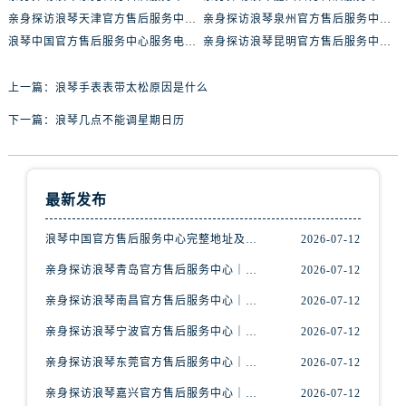
内蒙古自治区包头市青山区幸福路甲3号王府井百货名表维修浪琴售后服务中心（需提前预约）
亲身探访浪琴天津官方售后服务中心｜详细地址与售后电话（2026年7月最新）
亲身探访浪琴泉州官方售后服务中心｜全新地址电话一览（2026年7月最新）
内蒙古自治区赤峰市红山区哈达街浪琴售后服务中心（需提前预约）
浪琴中国官方售后服务中心服务电话与网点地址实地考察报告_多信源验证（2026年7月最新）
亲身探访浪琴昆明官方售后服务中心｜最新地址与售后热线（2026年7月最新）
内蒙古自治区鄂尔多斯市东胜区伊金霍洛街浪琴售后服务中心（需提前预约）
内蒙古自治区呼伦贝尔市海拉尔区中央街浪琴售后服务中心（需提前预约）
上一篇：
浪琴手表表带太松原因是什么
内蒙古自治区通辽市科尔沁区明仁大街浪琴售后服务中心（需提前预约）
下一篇：
浪琴几点不能调星期日历
内蒙古自治区乌海市海勃湾区人民南路浪琴售后服务中心（需提前预约）
内蒙古自治区乌兰察布市集宁区恩和大街浪琴售后服务中心（需提前预约）
内蒙古自治区锡林郭勒盟市锡林浩特市光明街与额尔敦路交叉口浪琴售后服务中心（需提前预约）
最新发布
内蒙古自治区兴安盟市乌兰浩特市兴安大街浪琴售后服务中心（需提前预约）
山西省大同市平城区迎宾街浪琴售后服务中心（需提前预约）
浪琴中国官方售后服务中心完整地址及热线实地考察报告+多信源验证（2026年7月最新）
2026-07-12
山西省晋城市城区黄华街浪琴售后服务中心（需提前预约）
亲身探访浪琴青岛官方售后服务中心｜最新电话及地址（2026年7月最新）
2026-07-12
山西省晋中市榆次区顺城街浪琴售后服务中心（需提前预约）
亲身探访浪琴南昌官方售后服务中心｜最新电话及地址（2026年7月最新）
2026-07-12
山西省临汾市尧都区解放路浪琴售后服务中心（需提前预约）
亲身探访浪琴宁波官方售后服务中心｜网点地址及售后热线（2026年7月最新）
2026-07-12
山西省吕梁市离石区永宁中路与建设街交叉口浪琴售后服务中心（需提前预约）
山西省朔州市朔城区怡西路与鄯阳西街交汇处浪琴售后服务中心（需提前预约）
亲身探访浪琴东莞官方售后服务中心｜地址与联系电话（2026年7月最新）
2026-07-12
山西省忻州市忻府区和平东街与七一南路交叉口浪琴售后服务中心（需提前预约）
亲身探访浪琴嘉兴官方售后服务中心｜热线电话与网点地址（2026年7月最新）
2026-07-12