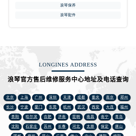
安徽省宿州市埇桥区人民中路浪琴售后服务中心（需提前预约）
浪琴保养
安徽省铜陵市铜官区石城大道浪琴售后服务中心（需提前预约）
浪琴配件
安徽省芜湖市镜湖区中山路步行街浪琴售后服务中心（需提前预约）
安徽省宣城市宣州区叠嶂西路浪琴售后服务中心（需提前预约）
福建省龙岩市新罗区九一南路浪琴售后服务中心（需提前预约）
福建省南平市建阳区人民西路浪琴售后服务中心（需提前预约）
福建省宁德市蕉城区天湖东路浪琴售后服务中心（需提前预约）
福建省莆田市城厢区霞林街道荔华东大道浪琴售后服务中心（需提前预约）
LONGINES ADDRESS
福建省三明市三元区东乾二路浪琴售后服务中心（需提前预约）
浪琴官方售后维修服务中心地址及电话查询
福建省漳州市龙文区步港路浪琴售后服务中心（需提前预约）
江苏省常州市新北区龙锦路1590号现代传媒中心5号楼10层1008室浪琴售后服务中心（需提前预约）
江苏省淮安市清江浦区淮海北路浪琴售后服务中心（需提前预约）
北京
上海
广州
深圳
天津
成都
重庆
南京
郑州
江苏省连云港市海州区通灌北路浪琴售后服务中心（需提前预约）
长沙
宁波
厦门
东莞
杭州
武汉
西安
大连
福州
江苏省南京市秦淮区中山南路1号南京中心22层22-C1-C3室浪琴售后服务中心（需提前预约）
贵阳
哈尔滨
合肥
济南
昆明
南昌
南宁
青岛
江苏省宿迁市宿城区西湖路浪琴售后服务中心（需提前预约）
沈阳
石家庄
苏州
长春
河北
太原
保定
唐山
江苏省泰州市海陵区永定东路399号置地商务中心东塔（华润万象城）17层1706室浪琴售后服务中心（需提前预约）