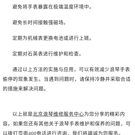
黑龙江省齐齐哈尔市龙沙区龙华路浪琴售后服务中心（需提前预约）
避免将手表暴露在极端温度环境中。
黑龙江省双鸭山市尖山区新兴大街浪琴售后服务中心（需提前预约）
黑龙江省绥化市北林区新华街与康庄路交叉口浪琴售后服务中心（需提前预约）
避免长时间接触强磁场。
黑龙江省伊春市伊美区通河路浪琴售后服务中心（需提前预约）
吉林省白城市洮北区明仁南街浪琴售后服务中心（需提前预约）
定期为机械表更换电池或进行上链。
吉林省白山市浑江区浑江大街浪琴售后服务中心（需提前预约）
吉林省吉林市船营区河南街浪琴售后服务中心（需提前预约）
定期对石英表进行维护和检查。
吉林省辽源市龙山区人民大街浪琴售后服务中心（需提前预约）
通过以上方法的实施与应用，可以有效减少浪琴手表
吉林省梅河口市新华街道梅河大街浪琴售后服务中心（需提前预约）
吉林省四平市铁东区紫气大路与南九经街交汇处浪琴售后服务中心（需提前预约）
偷停的现象发生。当遇到问题时，请保持冷静并采取合适
吉林省松原市宁江区五环大街浪琴售后服务中心（需提前预约）
的措施来解决问题。
吉林省通化市东昌区环通乡江南大街浪琴售后服务中心（需提前预约）
吉林省延边市延吉市解放路浪琴售后服务中心（需提前预约）
辽宁省鞍山市铁东区站前街浪琴售后服务中心（需提前预约）
以上就是
北京浪琴维修服务中心
为您分享的精彩内
辽宁省本溪市平山区胜利路浪琴售后服务中心（需提前预约）
容。如果您还有其他关于浪琴手表维护和保养的问题，可
辽宁省朝阳市双塔区新华路浪琴售后服务中心（需提前预约）
以拨打页面400电话进行咨询，我们将竭诚为您服务。