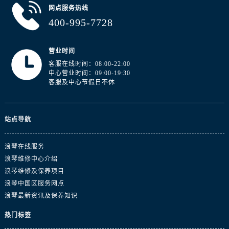
山东省东营市东营区济南路浪琴售后服务中心（需提前预约）
网点服务热线
山东省济南市历下区经十路11111号华润中心写字楼（万象城）15层1508室浪琴售后服务中心（需提前预约）
400-995-7728
山东省济宁市任城区太白楼路浪琴售后服务中心（需提前预约）
山东省莱芜市文化南路8号银座商城名表维修一楼名表维修浪琴售后服务中心（需提前预约）
营业时间
山东省临沂市兰山区解放路浪琴售后服务中心（需提前预约）
客服在线时间：08:00-22:00
中心营业时间：09:00-19:30
山东省日照市东港区烟台路浪琴售后服务中心（需提前预约）
客服及中心节假日不休
山东省泰安市泰山区财源街道泰山大街浪琴售后服务中心（需提前预约）
山东省威海市环翠区新威海路89号振华商厦一楼名表维修浪琴售后服务中心（需提前预约）
山东省潍坊市奎文区东风东街浪琴售后服务中心（需提前预约）
站点导航
山东省枣庄市滕州市北辛路与善国路交叉口浪琴售后服务中心（需提前预约）
浪琴在线服务
山东省淄博市张店区金晶大道浪琴售后服务中心（需提前预约）
浪琴维修中心介绍
上海市黄浦区南京东路299号宏伊国际广场写字楼8层806室浪琴售后服务中心（需提前预约）
浪琴维修及保养项目
上海市徐汇区虹桥路3号港汇中心2座37层3705室浪琴售后服务中心（需提前预约）
浪琴中国区服务网点
浙江省杭州市上城区钱江路1366号华润大厦A座5层503-5室浪琴售后服务中心（需提前预约）
浪琴最新资讯及保养知识
浙江省湖州市吴兴区劳动路浪琴售后服务中心（需提前预约）
热门标签
浙江省嘉兴市南湖区广益路705号嘉兴世界贸易中心A座13层1304室浪琴售后服务中心（需提前预约）