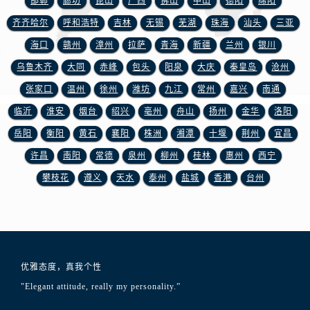
邯郸
廊坊
昆山
广西
佛山
中山
德阳
绵阳
江苏省徐州市鼓楼区淮海东路29号苏宁广场IFC国际金融中心35层3508室浪琴售后服务中心（需提前预约）
齐齐哈尔
呼和浩特
吉林
无锡
芜湖
珠海
汕头
三亚
江苏省盐城市盐都区世纪大道5号盐城金融城写字楼1号楼16层1604室浪琴售后服务中心（需提前预约）
江苏省扬州市邗江区国展路29号星耀天地写字楼1号楼18层1803室浪琴售后服务中心（需提前预约）
海口
赣州
漳州
拉萨
青海
新疆
兰州
银川
江苏省镇江市京口区中山东路浪琴售后服务中心（需提前预约）
乌鲁木齐
大同
赤峰
包头
阳泉
大庆
秦皇岛
沧州
江西省抚州市临川区赣东大道浪琴售后服务中心（需提前预约）
张家口
温州
徐州
潍坊
九江
常州
嘉兴
南通
江西省赣州市章贡区文清路浪琴售后服务中心（需提前预约）
临沂
淮安
烟台
绍兴
亳州
舟山
扬州
金华
洛阳
江西省吉安市吉州区井冈山大道浪琴售后服务中心（需提前预约）
岳阳
衡阳
黄石
襄阳
株洲
湘潭
十堰
荆州
宜昌
江西省景德镇市珠山区珠山中路浪琴售后服务中心（需提前预约）
许昌
南阳
常德
泉州
柳州
桂林
惠州
西宁
江西省九江市浔阳区浔阳路浪琴售后服务中心（需提前预约）
攀枝花
遵义
天水
泰州
盐城
香港
台州
江西省南昌市红谷滩新区红谷中大道998号绿地双子塔（中央广场）A1座办公楼14层1407室浪琴售后服务中心（需提前预约）
江西省萍乡市安源区萍安北大道与康庄路交叉口浪琴售后服务中心（需提前预约）
江西省上饶市信州区滨江西路浪琴售后服务中心（需提前预约）
江西省新余市渝水区北湖西路浪琴售后服务中心（需提前预约）
江西省宜春市袁州区中山中路浪琴售后服务中心（需提前预约）
优雅态度，真我个性
江西省鹰潭市月湖区胜利东路浪琴售后服务中心（需提前预约）
"Elegant attitude, really my personality.”
山东省德州市德城区东风中路浪琴售后服务中心（需提前预约）