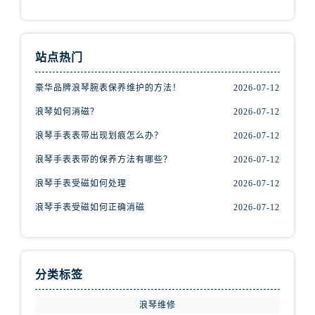
山西省阳泉市郊区平阳东街与新城大道交叉口浪琴售后服务中心（需提前预约）
山西省运城市盐湖区河东街浪琴售后服务中心（需提前预约）
山西省长治市潞州区英雄中路浪琴售后服务中心（需提前预约）
站点热门
山西省太原市迎泽区迎泽街道解放路15号亨得利名表维修授权店3楼浪琴售后服务中心（需提前预约）
天津市和平区赤峰道136号天津国际金融中心26层2603室浪琴售后服务中心（需提前预约）
豪华品牌浪琴腕表保养维护的方法！
2026-07-12
安徽省安庆市迎江区人民路浪琴售后服务中心（需提前预约）
浪琴如何消磁？
2026-07-12
安徽省蚌埠市蚌山区淮河路浪琴售后服务中心（需提前预约）
浪琴手表表带出现划痕怎么办？
2026-07-12
安徽省亳州市谯城区魏武大道浪琴售后服务中心（需提前预约）
浪琴手表表带的保养方法有哪些？
2026-07-12
安徽省池州市贵池区长江路浪琴售后服务中心（需提前预约）
安徽省滁州市琅琊区南谯北路浪琴售后服务中心（需提前预约）
浪琴手表受磁如何处理
2026-07-12
安徽省阜阳市颍州区颍州北路浪琴售后服务中心（需提前预约）
浪琴手表受磁如何正确消磁
2026-07-12
安徽省淮北市相山区淮海路浪琴售后服务中心（需提前预约）
安徽省淮南市田家庵区国庆中路浪琴售后服务中心（需提前预约）
安徽省黄山市屯溪区黄山西路浪琴售后服务中心（需提前预约）
分类标签
安徽省六安市金安区解放中路浪琴售后服务中心（需提前预约）
安徽省马鞍山市雨山区湖南西路浪琴售后服务中心（需提前预约）
浪琴维修