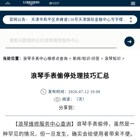
北京市东城区东长安街1号东方广场写字楼W3座6层602室（需提前预约）

北京市朝阳区建国门外大街甲6号华熙国际中心写字楼D座11层1102室（需提前预约）
▲
官网公告>
天津市和平区赤峰道136号天津国际金融中心写字楼26层2603室（需提前预约）
▼
上海市徐汇区虹桥路3号港汇中心写字楼2座37层3705室（需提前预约）
上海市黄浦区南京东路299号宏伊国际广场写字楼8层806室（需提前预约）
南京市秦淮区中山南路1号（新街口）南京中心写字楼22层C1-1室（需提前预约）
常州市新北区龙锦路1590号现代传媒中心写字楼5号楼10层1008室（需提前预约）
当前位置：
浪琴手表中心维修点查询
>
新闻/知识/问答
>
浪琴知识
>
徐州市鼓楼区淮海东路29号苏宁广场IFC国际金融中心写字楼35层3508室（需提前预约）
扬州市邗江区国展路29号星耀天地写字楼1号楼18层1803室（需提前预约）
浪琴手表偷停处理技巧汇总
盐城市盐都区世纪大道5号盐城金融城写字楼1号楼16层1604室（需提前预约）
泰州市海陵区永定东路399号置地商务中心东塔写字楼（华润万象城）17层1706室（需提前预约）
发布时间：2026-07-12 10:09
宁波市江北区大闸南路500号来福士广场办公楼20层2009室（需提前预约）
阅读：（
次）
杭州市上城区钱江路1366号华润大厦写字楼A座5层503-5室（需提前预约）
分享到：
金华市金东区东市南街777号金华万达广场写字楼4号楼22层2209室（需提前预约）
【
浪琴维修服务中心查询
】浪琴手表偷停，虽然是一
绍兴市越城区胜利东路379号世茂天际中心写字楼8层805室（需提前预约）
种罕见的情况，但一旦发生，确实会给使用者带来不便。
嘉兴市南湖区广益路705号嘉兴世界贸易中心写字楼A座13层1304室（需提前预约）