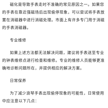
昆明市盘龙区北京路928号同德昆明广场写字楼10层06室（需提前预约）
磁化是导致手表走时不准确的常见原因之一。如果您
石家庄市长安区中山东路39号勒泰中心写字楼B座13层07室（需提前预约）
的手表在靠近强磁场后出现偷停现象，可以尝试将手表放
西安市碑林区南关正街88号华侨城长安国际中心E座6楼10室（需提前预约）
置在消磁器中进行消磁处理。市面上有许多专门用于消磁
海口市龙华区金贸东路5号海口华润大厦B座17层1707室（需提前预约）
的手表消磁器。
唐山市路南区新华东道100号万达广场写字楼A座10层1002室（需提前预约）
台州市椒江区东海大道1800号腾达中心东1幢20楼2002室（需提前预约）
专业维修
内蒙古自治区呼和浩特市玉泉区大学西街70号华润万象城写字楼（鄂尔多斯大厦）23层2326室（需提前预约）
甘肃省兰州市七里河区西津西路16号兰州中心写字楼21层2102室（需提前预约）
如果上述方法都无法解决问题，建议将手表送至专业
重庆市解放碑渝中区民权路28号英利国际金融中心写字楼20层01室（需提前预约）
的钟表维修点进行检查和维修。专业的维修人员能够更准
黑龙江省大庆市萨尔图区会战大街浪琴售后服务中心（需提前预约）
确地诊断问题所在，并提供相应的解决方案。
黑龙江省鹤岗市向阳区红军路浪琴售后服务中心（需提前预约）
黑龙江省黑河市爱辉区中央街浪琴售后服务中心（需提前预约）
日常保养
黑龙江省鸡西市鸡冠区红军路浪琴售后服务中心（需提前预约）
黑龙江省佳木斯市向阳区长安路浪琴售后服务中心（需提前预约）
为了减少浪琴手表出现偷停现象的可能性，日常使用
黑龙江省牡丹江市东安区太平路浪琴售后服务中心（需提前预约）
中应注意以下几点：
黑龙江省七台河市桃山区大同街浪琴售后服务中心（需提前预约）