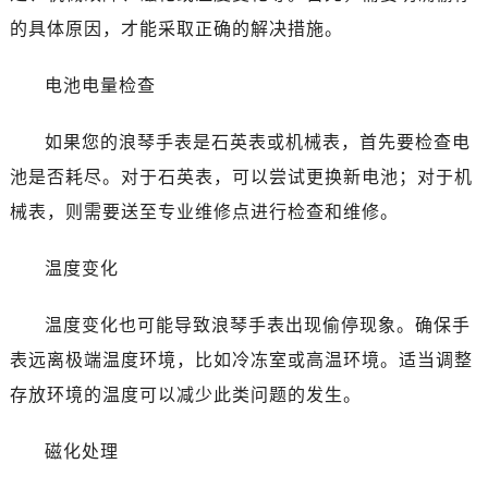
温州市鹿城区锦绣路1067号置信广场10层1015室（需提前预约）
的具体原因，才能采取正确的解决措施。
哈尔滨市道里区友谊西路600号富力中心T2座写字楼29层03室（需提前预约）
大连市中山区人民路15号国际金融大厦7层G室（需提前预约）
电池电量检查
佛山市禅城区季华五路57号万科金融中心C座12层1205室（需提前预约）
东莞市东城街道鸿福东路1号民盈国贸中心T1写字楼9层907室（需提前预约）
如果您的浪琴手表是石英表或机械表，首先要检查电
无锡市梁溪区人民中路139号恒隆广场写字楼1座11层1104室（需提前预约）
池是否耗尽。对于石英表，可以尝试更换新电池；对于机
南通市崇川区工农路57号圆融广场写字楼16层1603室（需提前预约）
械表，则需要送至专业维修点进行检查和维修。
苏州市苏州工业园区星港街199号苏州中心办公楼C座22层08室（需提前预约）
武汉市江汉区解放大道686号世界贸易大厦38层09室（需提前预约）
温度变化
南宁市青秀区金湖路59号地王大厦12楼1224室（需提前预约）
合肥市蜀山区潜山路111号万象城华润大厦B座12楼03室（需提前预约）
温度变化也可能导致浪琴手表出现偷停现象。确保手
泉州市丰泽区宝洲路729号浦西万达中心写字楼A座7楼709室（需提前预约）
表远离极端温度环境，比如冷冻室或高温环境。适当调整
青岛市南区山东路6号华润大厦B座22层04室（需提前预约）
存放环境的温度可以减少此类问题的发生。
烟台市芝罘区胜利路139号万达金融中心A座907室（需提前预约）
长春市朝阳区西安大路727号中银大厦A座(旺进大厦)18层09室（需提前预约）
磁化处理
贵阳市南明区都司高架桥路33号亨特国际金融中心14楼14D（需提前预约）