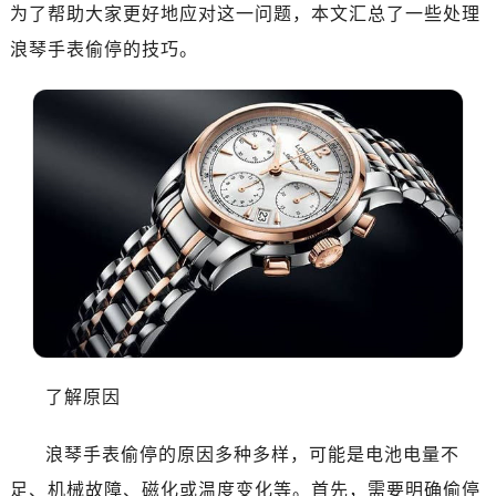
南昌市红谷滩新区红谷中大道998号绿地双子塔（中央广场）A1座办公楼14层07室（需提前预约）
为了帮助大家更好地应对这一问题，本文汇总了一些处理
济南市历下区经十路11111号华润中心写字楼（万象城）15层1508室（需提前预约）
浪琴手表偷停的技巧。
广州市天河区天河路230号万菱汇国际中心写字楼A塔7层704室（需提前预约）
广州市越秀区环市东路371-375号世界贸易中心大厦南塔写字楼15层07室（需提前预约）
深圳市罗湖区深南东路5001号华润大厦写字楼17层1701室（需提前预约）
惠州市惠城区江北文昌一路7号华贸大厦写字楼1座30层05室（需提前预约）
厦门市思明区湖滨东路95号华润大厦写字楼B座11层1104室（需提前预约）
福州市鼓楼区五四路128-1号恒力城写字楼15层03室（需提前预约）
成都市锦江区人民东路6号SAC东原中心写字楼24层2406B室（需提前预约）
重庆市江北区观音桥步行街2号融恒时代广场写字楼9层902室（需提前预约）
长沙市芙蓉区定王台街道建湘路393号世茂环球金融中心写字楼（芙蓉广场）10层13室（需提前预约）
郑州市二七区铭功路10号华润大厦写字楼29层2905室（需提前预约）
太原市迎泽区解放路15号亨得利名表服务中心（品牌授权店）3层整层（需提前预约）
了解原因
沈阳市沈河区中街路137号亨得利名表服务中心（品牌授权店）1层整层（需提前预约）
沈阳市沈河区中街路83号亨得利名表服务中心（品牌授权店）1层整层（需提前预约）
浪琴手表偷停的原因多种多样，可能是电池电量不
乌鲁木齐市天山区红山路26号时代广场（CCMALL）C座17层17-B（需提前预约）
足、机械故障、磁化或温度变化等。首先，需要明确偷停