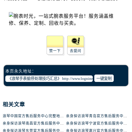
辽宁省丹东市振兴区七经街浪琴售后服务中心（需提前预约）
辽宁省抚顺市新抚区东一路浪琴售后服务中心（需提前预约）
辽宁省阜新市海州区解放大街浪琴售后服务中心（需提前预约）
辽宁省葫芦岛市连山区中央路浪琴售后服务中心（需提前预约）
辽宁省锦州市古塔区中央大街浪琴售后服务中心（需提前预约）
辽宁省辽阳市白塔区新运大街浪琴售后服务中心（需提前预约）
赞一下
去提问
辽宁省盘锦市兴隆台区石油大街浪琴售后服务中心（需提前预约）
辽宁省铁岭市银州区南马路浪琴售后服务中心（需提前预约）
辽宁省营口市站前区市府路与渤海大街交叉口浪琴售后服务中心（需提前预约）
本页永久地址：
辽宁省沈阳市沈河区中街路137号亨得利名表维修授权店1楼浪琴售后服务中心（需提前预约）
一键复制
辽宁省沈阳市沈河区中街路83号亨得利名表维修授权店1楼浪琴售后服务中心（需提前预约）
北京市朝阳区建国门外大街甲6号华熙国际中心D座11层1102室浪琴售后服务中心（需提前预约）
北京市东城区东长安街1号王府井东方广场W3座6层602室浪琴售后服务中心（需提前预约）
相关文章
河北省保定市竞秀区朝阳北大街北国先天下浪琴售后服务中心（需提前预约）
浪琴中国官方售后服务中心完整地址及热线实地考察报告+多信源验证（2026年7月最新）
亲身探访浪琴青岛官方售后服务中心｜最新电话及地址（2026年7月最新）
内蒙古自治区阿拉善盟市左旗土尔扈特大街浪琴售后服务中心（需提前预约）
亲身探访浪琴南昌官方售后服务中心｜最新电话及地址（2026年7月最新）
亲身探访浪琴宁波官方售后服务中心｜网点地址及售后热线（2026年7月最新）
内蒙古自治区巴彦淖尔市临河区新华街浪琴售后服务中心（需提前预约）
亲身探访浪琴东莞官方售后服务中心｜地址与联系电话（2026年7月最新）
亲身探访浪琴嘉兴官方售后服务中心｜热线电话与网点地址（2026年7月最新）