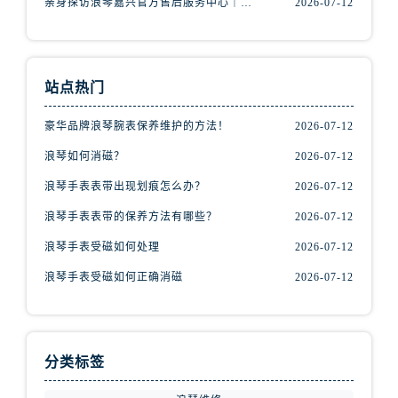
亲身探访浪琴嘉兴官方售后服务中心｜热线电话与网点地址（2026年7月最新）
2026-07-12
山西省运城市盐湖区河东街浪琴售后服务中心（需提前预约）
山西省长治市潞州区英雄中路浪琴售后服务中心（需提前预约）
山西省太原市迎泽区迎泽街道解放路15号亨得利名表维修授权店3楼浪琴售后服务中心（需提前预约）
天津市和平区赤峰道136号天津国际金融中心26层2603室浪琴售后服务中心（需提前预约）
站点热门
安徽省安庆市迎江区人民路浪琴售后服务中心（需提前预约）
豪华品牌浪琴腕表保养维护的方法！
2026-07-12
安徽省蚌埠市蚌山区淮河路浪琴售后服务中心（需提前预约）
安徽省亳州市谯城区魏武大道浪琴售后服务中心（需提前预约）
浪琴如何消磁？
2026-07-12
安徽省池州市贵池区长江路浪琴售后服务中心（需提前预约）
浪琴手表表带出现划痕怎么办？
2026-07-12
安徽省滁州市琅琊区南谯北路浪琴售后服务中心（需提前预约）
浪琴手表表带的保养方法有哪些？
2026-07-12
安徽省阜阳市颍州区颍州北路浪琴售后服务中心（需提前预约）
浪琴手表受磁如何处理
2026-07-12
安徽省淮北市相山区淮海路浪琴售后服务中心（需提前预约）
浪琴手表受磁如何正确消磁
2026-07-12
安徽省淮南市田家庵区国庆中路浪琴售后服务中心（需提前预约）
安徽省黄山市屯溪区黄山西路浪琴售后服务中心（需提前预约）
安徽省六安市金安区解放中路浪琴售后服务中心（需提前预约）
安徽省马鞍山市雨山区湖南西路浪琴售后服务中心（需提前预约）
分类标签
安徽省宿州市埇桥区人民中路浪琴售后服务中心（需提前预约）