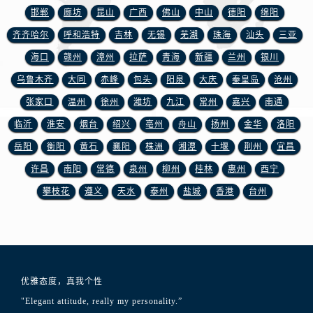
江苏省盐城市盐都区世纪大道5号盐城金融城写字楼1号楼16层1604室浪琴售后服务中心（需提前预约）
邯郸
廊坊
昆山
广西
佛山
中山
德阳
绵阳
江苏省扬州市邗江区国展路29号星耀天地写字楼1号楼18层1803室浪琴售后服务中心（需提前预约）
齐齐哈尔
呼和浩特
吉林
无锡
芜湖
珠海
汕头
三亚
江苏省镇江市京口区中山东路浪琴售后服务中心（需提前预约）
海口
赣州
漳州
拉萨
青海
新疆
兰州
银川
江西省抚州市临川区赣东大道浪琴售后服务中心（需提前预约）
乌鲁木齐
大同
赤峰
包头
阳泉
大庆
秦皇岛
沧州
江西省赣州市章贡区文清路浪琴售后服务中心（需提前预约）
张家口
温州
徐州
潍坊
九江
常州
嘉兴
南通
江西省吉安市吉州区井冈山大道浪琴售后服务中心（需提前预约）
江西省景德镇市珠山区珠山中路浪琴售后服务中心（需提前预约）
临沂
淮安
烟台
绍兴
亳州
舟山
扬州
金华
洛阳
江西省九江市浔阳区浔阳路浪琴售后服务中心（需提前预约）
岳阳
衡阳
黄石
襄阳
株洲
湘潭
十堰
荆州
宜昌
江西省南昌市红谷滩新区红谷中大道998号绿地双子塔（中央广场）A1座办公楼14层1407室浪琴售后服务中心（需提前预约）
许昌
南阳
常德
泉州
柳州
桂林
惠州
西宁
江西省萍乡市安源区萍安北大道与康庄路交叉口浪琴售后服务中心（需提前预约）
攀枝花
遵义
天水
泰州
盐城
香港
台州
江西省上饶市信州区滨江西路浪琴售后服务中心（需提前预约）
江西省新余市渝水区北湖西路浪琴售后服务中心（需提前预约）
江西省宜春市袁州区中山中路浪琴售后服务中心（需提前预约）
江西省鹰潭市月湖区胜利东路浪琴售后服务中心（需提前预约）
山东省德州市德城区东风中路浪琴售后服务中心（需提前预约）
优雅态度，真我个性
山东省东营市东营区济南路浪琴售后服务中心（需提前预约）
"Elegant attitude, really my personality.”