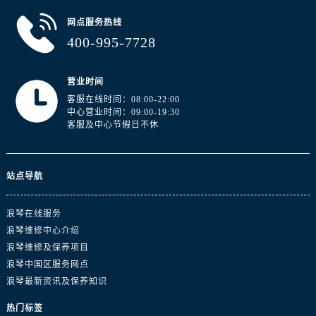
山东省济南市历下区经十路11111号华润中心写字楼（万象城）15层1508室浪琴售后服务中心（需提前预约）
网点服务热线
山东省济宁市任城区太白楼路浪琴售后服务中心（需提前预约）
400-995-7728
山东省莱芜市文化南路8号银座商城名表维修一楼名表维修浪琴售后服务中心（需提前预约）
山东省临沂市兰山区解放路浪琴售后服务中心（需提前预约）
营业时间
山东省日照市东港区烟台路浪琴售后服务中心（需提前预约）
客服在线时间：08:00-22:00
山东省泰安市泰山区财源街道泰山大街浪琴售后服务中心（需提前预约）
中心营业时间：09:00-19:30
山东省威海市环翠区新威海路89号振华商厦一楼名表维修浪琴售后服务中心（需提前预约）
客服及中心节假日不休
山东省潍坊市奎文区东风东街浪琴售后服务中心（需提前预约）
山东省枣庄市滕州市北辛路与善国路交叉口浪琴售后服务中心（需提前预约）
站点导航
山东省淄博市张店区金晶大道浪琴售后服务中心（需提前预约）
上海市黄浦区南京东路299号宏伊国际广场写字楼8层806室浪琴售后服务中心（需提前预约）
浪琴在线服务
上海市徐汇区虹桥路3号港汇中心2座37层3705室浪琴售后服务中心（需提前预约）
浪琴维修中心介绍
浙江省杭州市上城区钱江路1366号华润大厦A座5层503-5室浪琴售后服务中心（需提前预约）
浪琴维修及保养项目
浙江省湖州市吴兴区劳动路浪琴售后服务中心（需提前预约）
浪琴中国区服务网点
浙江省嘉兴市南湖区广益路705号嘉兴世界贸易中心A座13层1304室浪琴售后服务中心（需提前预约）
浪琴最新资讯及保养知识
浙江省金华市金东区东市南街777号金华万达广场4号楼22楼2209室浪琴售后服务中心（需提前预约）
热门标签