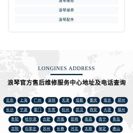
浪琴维修
安徽省铜陵市铜官区石城大道浪琴售后服务中心（需提前预约）
浪琴保养
安徽省芜湖市镜湖区中山路步行街浪琴售后服务中心（需提前预约）
安徽省宣城市宣州区叠嶂西路浪琴售后服务中心（需提前预约）
浪琴配件
福建省龙岩市新罗区九一南路浪琴售后服务中心（需提前预约）
福建省南平市建阳区人民西路浪琴售后服务中心（需提前预约）
福建省宁德市蕉城区天湖东路浪琴售后服务中心（需提前预约）
福建省莆田市城厢区霞林街道荔华东大道浪琴售后服务中心（需提前预约）
福建省三明市三元区东乾二路浪琴售后服务中心（需提前预约）
LONGINES ADDRESS
福建省漳州市龙文区步港路浪琴售后服务中心（需提前预约）
江苏省常州市新北区龙锦路1590号现代传媒中心5号楼10层1008室浪琴售后服务中心（需提前预约）
浪琴官方售后维修服务中心地址及电话查询
江苏省淮安市清江浦区淮海北路浪琴售后服务中心（需提前预约）
江苏省连云港市海州区通灌北路浪琴售后服务中心（需提前预约）
北京
上海
广州
深圳
天津
成都
重庆
南京
郑州
江苏省南京市秦淮区中山南路1号南京中心22层22-C1-C3室浪琴售后服务中心（需提前预约）
长沙
宁波
厦门
东莞
杭州
武汉
西安
大连
福州
江苏省宿迁市宿城区西湖路浪琴售后服务中心（需提前预约）
江苏省泰州市海陵区永定东路399号置地商务中心东塔（华润万象城）17层1706室浪琴售后服务中心（需提前预约）
贵阳
哈尔滨
合肥
济南
昆明
南昌
南宁
青岛
江苏省徐州市鼓楼区淮海东路29号苏宁广场IFC国际金融中心35层3508室浪琴售后服务中心（需提前预约）
沈阳
石家庄
苏州
长春
河北
太原
保定
唐山