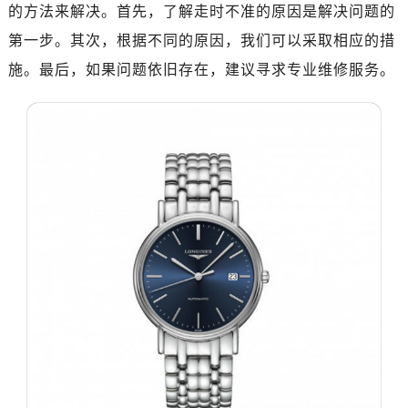
济南市历下区经十路11111号华润中心写字楼（万象城）15层1508室（需提前预约）
的方法来解决。首先，了解走时不准的原因是解决问题的
广州市天河区天河路230号万菱汇国际中心写字楼A塔7层704室（需提前预约）
第一步。其次，根据不同的原因，我们可以采取相应的措
广州市越秀区环市东路371-375号世界贸易中心大厦南塔写字楼15层07室（需提前预约）
施。最后，如果问题依旧存在，建议寻求专业维修服务。
深圳市罗湖区深南东路5001号华润大厦写字楼17层1701室（需提前预约）
惠州市惠城区江北文昌一路7号华贸大厦写字楼1座30层05室（需提前预约）
厦门市思明区湖滨东路95号华润大厦写字楼B座11层1104室（需提前预约）
福州市鼓楼区五四路128-1号恒力城写字楼15层03室（需提前预约）
成都市锦江区人民东路6号SAC东原中心写字楼24层2406B室（需提前预约）
重庆市江北区观音桥步行街2号融恒时代广场写字楼9层902室（需提前预约）
长沙市芙蓉区定王台街道建湘路393号世茂环球金融中心写字楼（芙蓉广场）10层13室（需提前预约）
郑州市二七区铭功路10号华润大厦写字楼29层2905室（需提前预约）
太原市迎泽区解放路15号亨得利名表服务中心（品牌授权店）3层整层（需提前预约）
沈阳市沈河区中街路137号亨得利名表服务中心（品牌授权店）1层整层（需提前预约）
沈阳市沈河区中街路83号亨得利名表服务中心（品牌授权店）1层整层（需提前预约）
乌鲁木齐市天山区红山路26号时代广场（CCMALL）C座17层17-B（需提前预约）
温州市鹿城区锦绣路1067号置信广场10层1015室（需提前预约）