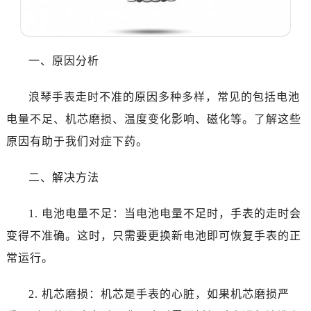
哈尔滨市道里区友谊西路600号富力中心T2座写字楼29层03室（需提前预约）
大连市中山区人民路15号国际金融大厦7层G室（需提前预约）
佛山市禅城区季华五路57号万科金融中心C座12层1205室（需提前预约）
一、原因分析
东莞市东城街道鸿福东路1号民盈国贸中心T1写字楼9层907室（需提前预约）
无锡市梁溪区人民中路139号恒隆广场写字楼1座11层1104室（需提前预约）
浪琴手表走时不准的原因多种多样，常见的包括电池
南通市崇川区工农路57号圆融广场写字楼16层1603室（需提前预约）
电量不足、机芯磨损、温度变化影响、磁化等。了解这些
苏州市苏州工业园区星港街199号苏州中心办公楼C座22层08室（需提前预约）
原因有助于我们对症下药。
武汉市江汉区解放大道686号世界贸易大厦38层09室（需提前预约）
南宁市青秀区金湖路59号地王大厦12楼1224室（需提前预约）
二、解决方法
合肥市蜀山区潜山路111号万象城华润大厦B座12楼03室（需提前预约）
泉州市丰泽区宝洲路729号浦西万达中心写字楼A座7楼709室（需提前预约）
1. 电池电量不足：当电池电量不足时，手表的走时会
青岛市南区山东路6号华润大厦B座22层04室（需提前预约）
变得不准确。这时，只需要更换新电池即可恢复手表的正
烟台市芝罘区胜利路139号万达金融中心A座907室（需提前预约）
常运行。
长春市朝阳区西安大路727号中银大厦A座(旺进大厦)18层09室（需提前预约）
贵阳市南明区都司高架桥路33号亨特国际金融中心14楼14D（需提前预约）
2. 机芯磨损：机芯是手表的心脏，如果机芯磨损严
昆明市盘龙区北京路928号同德昆明广场写字楼10层06室（需提前预约）