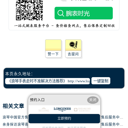
辽宁省抚顺市新抚区东一路浪琴售后服务中心（需提前预约）
辽宁省阜新市海州区解放大街浪琴售后服务中心（需提前预约）
辽宁省葫芦岛市连山区中央路浪琴售后服务中心（需提前预约）
辽宁省锦州市古塔区中央大街浪琴售后服务中心（需提前预约）
辽宁省辽阳市白塔区新运大街浪琴售后服务中心（需提前预约）
辽宁省盘锦市兴隆台区石油大街浪琴售后服务中心（需提前预约）
辽宁省铁岭市银州区南马路浪琴售后服务中心（需提前预约）
赞一下
去提问
辽宁省营口市站前区市府路与渤海大街交叉口浪琴售后服务中心（需提前预约）
辽宁省沈阳市沈河区中街路137号亨得利名表维修授权店1楼浪琴售后服务中心（需提前预约）
本页永久地址：
辽宁省沈阳市沈河区中街路83号亨得利名表维修授权店1楼浪琴售后服务中心（需提前预约）
一键复制
北京市朝阳区建国门外大街甲6号华熙国际中心D座11层1102室浪琴售后服务中心（需提前预约）
北京市东城区东长安街1号王府井东方广场W3座6层602室浪琴售后服务中心（需提前预约）
河北省保定市竞秀区朝阳北大街北国先天下浪琴售后服务中心（需提前预约）
预约入口
关闭
相关文章
内蒙古自治区阿拉善盟市左旗土尔扈特大街浪琴售后服务中心（需提前预约）
内蒙古自治区巴彦淖尔市临河区新华街浪琴售后服务中心（需提前预约）
浪琴中国官方售后服务中心完整地址及热线实地考察报告+多信源验证（2026年7月最新）
亲身探访浪琴青岛官方售后服务中心｜最新电话及地址（2026年7月最新）
立即预约
内蒙古自治区包头市青山区幸福路甲3号王府井百货名表维修浪琴售后服务中心（需提前预约）
亲身探访浪琴南昌官方售后服务中心｜最新电话及地址（2026年7月最新）
亲身探访浪琴宁波官方售后服务中心｜网点地址及售后热线（2026年7月最新）