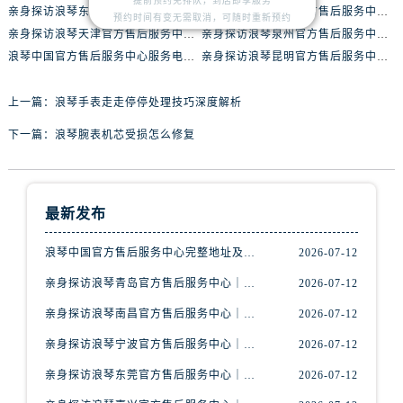
提前预约免排队，到店即享服务
内蒙古自治区赤峰市红山区哈达街浪琴售后服务中心（需提前预约）
亲身探访浪琴东莞官方售后服务中心｜地址与联系电话（2026年7月最新）
亲身探访浪琴嘉兴官方售后服务中心｜热线电话与网点地址（2026年7月最新）
预约时间有变无需取消，可随时重新预约
内蒙古自治区鄂尔多斯市东胜区伊金霍洛街浪琴售后服务中心（需提前预约）
亲身探访浪琴天津官方售后服务中心｜详细地址与售后电话（2026年7月最新）
亲身探访浪琴泉州官方售后服务中心｜全新地址电话一览（2026年7月最新）
浪琴中国官方售后服务中心服务电话与网点地址实地考察报告_多信源验证（2026年7月最新）
亲身探访浪琴昆明官方售后服务中心｜最新地址与售后热线（2026年7月最新）
内蒙古自治区呼伦贝尔市海拉尔区中央街浪琴售后服务中心（需提前预约）
内蒙古自治区通辽市科尔沁区明仁大街浪琴售后服务中心（需提前预约）
上一篇：
浪琴手表走走停停处理技巧深度解析
内蒙古自治区乌海市海勃湾区人民南路浪琴售后服务中心（需提前预约）
内蒙古自治区乌兰察布市集宁区恩和大街浪琴售后服务中心（需提前预约）
下一篇：
浪琴腕表机芯受损怎么修复
内蒙古自治区锡林郭勒盟市锡林浩特市光明街与额尔敦路交叉口浪琴售后服务中心（需提前预约）
内蒙古自治区兴安盟市乌兰浩特市兴安大街浪琴售后服务中心（需提前预约）
山西省大同市平城区迎宾街浪琴售后服务中心（需提前预约）
最新发布
山西省晋城市城区黄华街浪琴售后服务中心（需提前预约）
浪琴中国官方售后服务中心完整地址及热线实地考察报告+多信源验证（2026年7月最新）
2026-07-12
山西省晋中市榆次区顺城街浪琴售后服务中心（需提前预约）
亲身探访浪琴青岛官方售后服务中心｜最新电话及地址（2026年7月最新）
2026-07-12
山西省临汾市尧都区解放路浪琴售后服务中心（需提前预约）
山西省吕梁市离石区永宁中路与建设街交叉口浪琴售后服务中心（需提前预约）
亲身探访浪琴南昌官方售后服务中心｜最新电话及地址（2026年7月最新）
2026-07-12
山西省朔州市朔城区怡西路与鄯阳西街交汇处浪琴售后服务中心（需提前预约）
亲身探访浪琴宁波官方售后服务中心｜网点地址及售后热线（2026年7月最新）
2026-07-12
山西省忻州市忻府区和平东街与七一南路交叉口浪琴售后服务中心（需提前预约）
亲身探访浪琴东莞官方售后服务中心｜地址与联系电话（2026年7月最新）
2026-07-12
山西省阳泉市郊区平阳东街与新城大道交叉口浪琴售后服务中心（需提前预约）