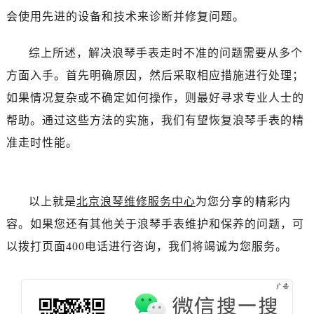
黑龙江省双鸭山市尖山区新兴大街浪琴售后服务中心（需提前预约）
会使用先进的设备和技术来诊断并修复问题。
黑龙江省绥化市北林区新华街与康庄路交叉口浪琴售后服务中心（需提前预约）
黑龙江省伊春市伊美区通河路浪琴售后服务中心（需提前预约）
综上所述，解决浪琴手表走时不准的问题需要从多个
吉林省白城市洮北区明仁南街浪琴售后服务中心（需提前预约）
方面入手。首先明确原因，然后采取相应措施进行处理；
吉林省白山市浑江区浑江大街浪琴售后服务中心（需提前预约）
如果情况复杂或不确定如何操作，则最好寻求专业人士的
吉林省吉林市船营区河南街浪琴售后服务中心（需提前预约）
帮助。通过这些方法的实施，我们有望恢复浪琴手表的精
吉林省辽源市龙山区人民大街浪琴售后服务中心（需提前预约）
准走时性能。
吉林省梅河口市新华街道梅河大街浪琴售后服务中心（需提前预约）
吉林省四平市铁东区紫气大路与南九经街交汇处浪琴售后服务中心（需提前预约）
吉林省松原市宁江区五环大街浪琴售后服务中心（需提前预约）
以上就是
北京浪琴维修服务中心
为您分享的精彩内
吉林省通化市东昌区环通乡江南大街浪琴售后服务中心（需提前预约）
吉林省延边市延吉市解放路浪琴售后服务中心（需提前预约）
容。如果您还有其他关于浪琴手表维护和保养的问题，可
辽宁省鞍山市铁东区站前街浪琴售后服务中心（需提前预约）
以拨打页面400电话进行咨询，我们将竭诚为您服务。
辽宁省本溪市平山区胜利路浪琴售后服务中心（需提前预约）
辽宁省朝阳市双塔区新华路浪琴售后服务中心（需提前预约）
辽宁省丹东市振兴区七经街浪琴售后服务中心（需提前预约）