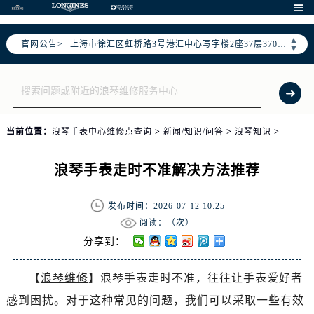
北京市朝阳区建国门外大街甲6号华熙国际中心写字楼D座11层1102室（需提前预约）

天津市和平区赤峰道136号天津国际金融中心写字楼26层2603室（需提前预约）
▲
官网公告>
上海市徐汇区虹桥路3号港汇中心写字楼2座37层3705室（需提前预约）
▼
上海市黄浦区南京东路299号宏伊国际广场写字楼8层806室（需提前预约）
南京市秦淮区中山南路1号（新街口）南京中心写字楼22层C1-1室（需提前预约）
常州市新北区龙锦路1590号现代传媒中心写字楼5号楼10层1008室（需提前预约）
徐州市鼓楼区淮海东路29号苏宁广场IFC国际金融中心写字楼35层3508室（需提前预约）
当前位置：
浪琴手表中心维修点查询
>
新闻/知识/问答
>
浪琴知识
>
扬州市邗江区国展路29号星耀天地写字楼1号楼18层1803室（需提前预约）
盐城市盐都区世纪大道5号盐城金融城写字楼1号楼16层1604室（需提前预约）
浪琴手表走时不准解决方法推荐
泰州市海陵区永定东路399号置地商务中心东塔写字楼（华润万象城）17层1706室（需提前预约）
宁波市江北区大闸南路500号来福士广场办公楼20层2009室（需提前预约）
发布时间：2026-07-12 10:25
杭州市上城区钱江路1366号华润大厦写字楼A座5层503-5室（需提前预约）
阅读：（
次）
金华市金东区东市南街777号金华万达广场写字楼4号楼22层2209室（需提前预约）
分享到：
绍兴市越城区胜利东路379号世茂天际中心写字楼8层805室（需提前预约）
【
浪琴维修
】浪琴手表走时不准，往往让手表爱好者
嘉兴市南湖区广益路705号嘉兴世界贸易中心写字楼A座13层1304室（需提前预约）
感到困扰。对于这种常见的问题，我们可以采取一些有效
南昌市红谷滩新区红谷中大道998号绿地双子塔（中央广场）A1座办公楼14层07室（需提前预约）