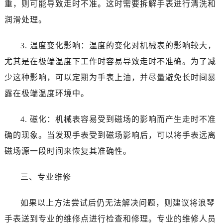
重，则可能导致走时不准。这时需要拆解手表进行清洗和
石家庄市长安区中山东路39号勒泰中心写字楼B座13层07室（需提前预约）
西安市碑林区南关正街88号华侨城长安国际中心E座6楼10室（需提前预约）
润滑处理。
海口市龙华区金贸东路5号海口华润大厦B座17层1707室（需提前预约）
3. 温度变化影响：温度的变化对机械表的影响较大，
唐山市路南区新华东道100号万达广场写字楼A座10层1002室（需提前预约）
台州市椒江区东海大道1800号腾达中心东1幢20楼2002室（需提前预约）
尤其是在极端温度下工作时容易导致走时不准确。为了减
内蒙古自治区呼和浩特市玉泉区大学西街70号华润万象城写字楼（鄂尔多斯大厦）23层2326室（需提前预约）
少这种影响，可以定期为手表上油，并尽量避免长时间暴
甘肃省兰州市七里河区西津西路16号兰州中心写字楼21层2102室（需提前预约）
露在极端温度环境中。
重庆市解放碑渝中区民权路28号英利国际金融中心写字楼20层01室（需提前预约）
黑龙江省大庆市萨尔图区会战大街浪琴售后服务中心（需提前预约）
4. 磁化：机械表容易受到磁场的影响而产生走时不准
黑龙江省鹤岗市向阳区红军路浪琴售后服务中心（需提前预约）
确的现象。当发现手表受到磁场影响后，可以将手表远离
黑龙江省黑河市爱辉区中央街浪琴售后服务中心（需提前预约）
磁场源一段时间来恢复其准确性。
黑龙江省鸡西市鸡冠区红军路浪琴售后服务中心（需提前预约）
黑龙江省佳木斯市向阳区长安路浪琴售后服务中心（需提前预约）
三、专业维修
黑龙江省牡丹江市东安区太平路浪琴售后服务中心（需提前预约）
黑龙江省七台河市桃山区大同街浪琴售后服务中心（需提前预约）
如果以上方法尝试后仍无法解决问题，则建议将浪琴
黑龙江省齐齐哈尔市龙沙区龙华路浪琴售后服务中心（需提前预约）
手表送到专业的维修点进行检查和修理。专业的维修人员