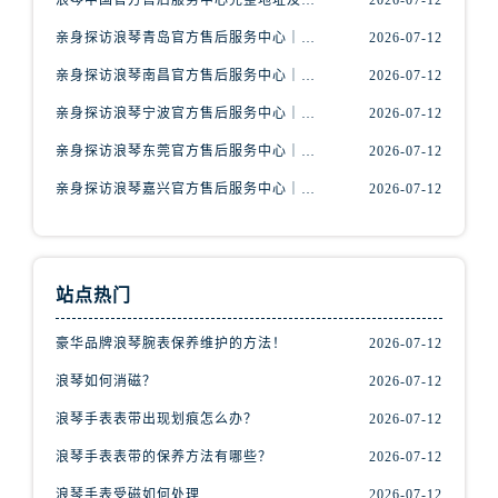
浪琴中国官方售后服务中心完整地址及热线实地考察报告+多信源验证（2026年7月最新）
2026-07-12
内蒙古自治区包头市青山区幸福路甲3号王府井百货名表维修浪琴售后服务中心（需提前预约）
亲身探访浪琴青岛官方售后服务中心｜最新电话及地址（2026年7月最新）
2026-07-12
内蒙古自治区赤峰市红山区哈达街浪琴售后服务中心（需提前预约）
内蒙古自治区鄂尔多斯市东胜区伊金霍洛街浪琴售后服务中心（需提前预约）
亲身探访浪琴南昌官方售后服务中心｜最新电话及地址（2026年7月最新）
2026-07-12
内蒙古自治区呼伦贝尔市海拉尔区中央街浪琴售后服务中心（需提前预约）
亲身探访浪琴宁波官方售后服务中心｜网点地址及售后热线（2026年7月最新）
2026-07-12
内蒙古自治区通辽市科尔沁区明仁大街浪琴售后服务中心（需提前预约）
亲身探访浪琴东莞官方售后服务中心｜地址与联系电话（2026年7月最新）
2026-07-12
内蒙古自治区乌海市海勃湾区人民南路浪琴售后服务中心（需提前预约）
亲身探访浪琴嘉兴官方售后服务中心｜热线电话与网点地址（2026年7月最新）
2026-07-12
内蒙古自治区乌兰察布市集宁区恩和大街浪琴售后服务中心（需提前预约）
内蒙古自治区锡林郭勒盟市锡林浩特市光明街与额尔敦路交叉口浪琴售后服务中心（需提前预约）
内蒙古自治区兴安盟市乌兰浩特市兴安大街浪琴售后服务中心（需提前预约）
山西省大同市平城区迎宾街浪琴售后服务中心（需提前预约）
站点热门
山西省晋城市城区黄华街浪琴售后服务中心（需提前预约）
豪华品牌浪琴腕表保养维护的方法！
2026-07-12
山西省晋中市榆次区顺城街浪琴售后服务中心（需提前预约）
山西省临汾市尧都区解放路浪琴售后服务中心（需提前预约）
浪琴如何消磁？
2026-07-12
山西省吕梁市离石区永宁中路与建设街交叉口浪琴售后服务中心（需提前预约）
浪琴手表表带出现划痕怎么办？
2026-07-12
山西省朔州市朔城区怡西路与鄯阳西街交汇处浪琴售后服务中心（需提前预约）
浪琴手表表带的保养方法有哪些？
2026-07-12
山西省忻州市忻府区和平东街与七一南路交叉口浪琴售后服务中心（需提前预约）
浪琴手表受磁如何处理
2026-07-12