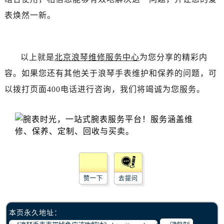
黑龙江省齐齐哈尔市龙沙区龙华路浪琴售后服务中心（需提前预约）
表焕然一新。
黑龙江省双鸭山市尖山区新兴大街浪琴售后服务中心（需提前预约）
黑龙江省绥化市北林区新华街与康庄路交叉口浪琴售后服务中心（需提前预约）
黑龙江省伊春市伊美区通河路浪琴售后服务中心（需提前预约）
以上就是
北京浪琴维修服务中心
为您分享的精彩内
吉林省白城市洮北区明仁南街浪琴售后服务中心（需提前预约）
容。如果您还有其他关于浪琴手表维护和保养的问题，可
吉林省白山市浑江区浑江大街浪琴售后服务中心（需提前预约）
吉林省吉林市船营区河南街浪琴售后服务中心（需提前预约）
以拨打页面400电话进行咨询，我们将竭诚为您服务。
吉林省辽源市龙山区人民大街浪琴售后服务中心（需提前预约）
吉林省梅河口市新华街道梅河大街浪琴售后服务中心（需提前预约）
吉林省四平市铁东区紫气大路与南九经街交汇处浪琴售后服务中心（需提前预约）
吉林省松原市宁江区五环大街浪琴售后服务中心（需提前预约）
吉林省通化市东昌区环通乡江南大街浪琴售后服务中心（需提前预约）
吉林省延边市延吉市解放路浪琴售后服务中心（需提前预约）
赞一下
去提问
辽宁省鞍山市铁东区站前街浪琴售后服务中心（需提前预约）
辽宁省本溪市平山区胜利路浪琴售后服务中心（需提前预约）
本页永久地址：
辽宁省朝阳市双塔区新华路浪琴售后服务中心（需提前预约）