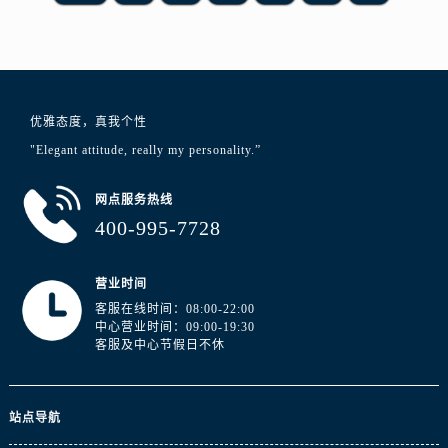
江苏省徐州市鼓楼区淮海东路29号苏宁广场IFC国际金融中心35层3508室浪琴售后服务中心（需提前预约）
江苏省盐城市盐都区世纪大道5号盐城金融城写字楼1号楼16层1604室浪琴售后服务中心（需提前预约）
江苏省扬州市邗江区国展路29号星耀天地写字楼1号楼18层1803室浪琴售后服务中心（需提前预约）
江苏省镇江市京口区中山东路浪琴售后服务中心（需提前预约）
江西省抚州市临川区赣东大道浪琴售后服务中心（需提前预约）
优雅态度，真我个性
江西省赣州市章贡区文清路浪琴售后服务中心（需提前预约）
"Elegant attitude, really my personality.”
江西省吉安市吉州区井冈山大道浪琴售后服务中心（需提前预约）
网点服务热线
江西省景德镇市珠山区珠山中路浪琴售后服务中心（需提前预约）
400-995-7728
江西省九江市浔阳区浔阳路浪琴售后服务中心（需提前预约）
江西省南昌市红谷滩新区红谷中大道998号绿地双子塔（中央广场）A1座办公楼14层1407室浪琴售后服务中心（需提前预约）
营业时间
江西省萍乡市安源区萍安北大道与康庄路交叉口浪琴售后服务中心（需提前预约）
客服在线时间：08:00-22:00
江西省上饶市信州区滨江西路浪琴售后服务中心（需提前预约）
中心营业时间：09:00-19:30
江西省新余市渝水区北湖西路浪琴售后服务中心（需提前预约）
客服及中心节假日不休
江西省宜春市袁州区中山中路浪琴售后服务中心（需提前预约）
江西省鹰潭市月湖区胜利东路浪琴售后服务中心（需提前预约）
站点导航
山东省德州市德城区东风中路浪琴售后服务中心（需提前预约）