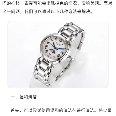
南昌市红谷滩新区红谷中大道998号绿地双子塔（中央广场）A1座办公楼14层07室（需提前预约）
间的推移，表带可能会出现掉色的情况，影响美观。面对
济南市历下区经十路11111号华润中心写字楼（万象城）15层1508室（需提前预约）
这一问题，我们可以通过以下几种方法来解决。
广州市天河区天河路230号万菱汇国际中心写字楼A塔7层704室（需提前预约）
广州市越秀区环市东路371-375号世界贸易中心大厦南塔写字楼15层07室（需提前预约）
深圳市罗湖区深南东路5001号华润大厦写字楼17层1701室（需提前预约）
惠州市惠城区江北文昌一路7号华贸大厦写字楼1座30层05室（需提前预约）
厦门市思明区湖滨东路95号华润大厦写字楼B座11层1104室（需提前预约）
福州市鼓楼区五四路128-1号恒力城写字楼15层03室（需提前预约）
成都市锦江区人民东路6号SAC东原中心写字楼24层2406B室（需提前预约）
重庆市江北区观音桥步行街2号融恒时代广场写字楼9层902室（需提前预约）
长沙市芙蓉区定王台街道建湘路393号世茂环球金融中心写字楼（芙蓉广场）10层13室（需提前预约）
郑州市二七区铭功路10号华润大厦写字楼29层2905室（需提前预约）
太原市迎泽区解放路15号亨得利名表服务中心（品牌授权店）3层整层（需提前预约）
沈阳市沈河区中街路137号亨得利名表服务中心（品牌授权店）1层整层（需提前预约）
一、温和清洁
沈阳市沈河区中街路83号亨得利名表服务中心（品牌授权店）1层整层（需提前预约）
首先，可以尝试使用温和的清洁剂进行清洁。将少量
乌鲁木齐市天山区红山路26号时代广场（CCMALL）C座17层17-B（需提前预约）