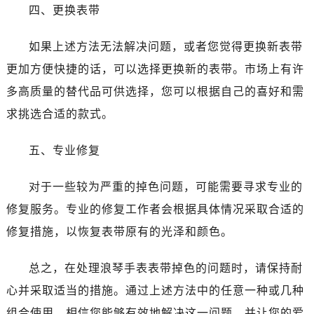
昆明市盘龙区北京路928号同德昆明广场写字楼10层06室（需提前预约）
四、更换表带
石家庄市长安区中山东路39号勒泰中心写字楼B座13层07室（需提前预约）
西安市碑林区南关正街88号华侨城长安国际中心E座6楼10室（需提前预约）
如果上述方法无法解决问题，或者您觉得更换新表带
海口市龙华区金贸东路5号海口华润大厦B座17层1707室（需提前预约）
更加方便快捷的话，可以选择更换新的表带。市场上有许
唐山市路南区新华东道100号万达广场写字楼A座10层1002室（需提前预约）
多高质量的替代品可供选择，您可以根据自己的喜好和需
台州市椒江区东海大道1800号腾达中心东1幢20楼2002室（需提前预约）
求挑选合适的款式。
内蒙古自治区呼和浩特市玉泉区大学西街70号华润万象城写字楼（鄂尔多斯大厦）23层2326室（需提前预约）
甘肃省兰州市七里河区西津西路16号兰州中心写字楼21层2102室（需提前预约）
五、专业修复
重庆市解放碑渝中区民权路28号英利国际金融中心写字楼20层01室（需提前预约）
黑龙江省大庆市萨尔图区会战大街浪琴售后服务中心（需提前预约）
对于一些较为严重的掉色问题，可能需要寻求专业的
黑龙江省鹤岗市向阳区红军路浪琴售后服务中心（需提前预约）
修复服务。专业的修复工作者会根据具体情况采取合适的
黑龙江省黑河市爱辉区中央街浪琴售后服务中心（需提前预约）
修复措施，以恢复表带原有的光泽和颜色。
黑龙江省鸡西市鸡冠区红军路浪琴售后服务中心（需提前预约）
黑龙江省佳木斯市向阳区长安路浪琴售后服务中心（需提前预约）
总之，在处理浪琴手表表带掉色的问题时，请保持耐
黑龙江省牡丹江市东安区太平路浪琴售后服务中心（需提前预约）
心并采取适当的措施。通过上述方法中的任意一种或几种
黑龙江省七台河市桃山区大同街浪琴售后服务中心（需提前预约）
组合使用，相信您能够有效地解决这一问题，并让您的爱