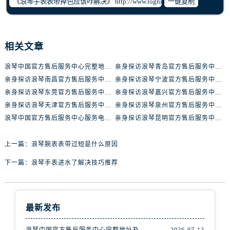
一键复制
辽宁省丹东市振兴区七经街浪琴售后服务中心（需提前预约）
辽宁省抚顺市新抚区东一路浪琴售后服务中心（需提前预约）
辽宁省阜新市海州区解放大街浪琴售后服务中心（需提前预约）
相关文章
辽宁省葫芦岛市连山区中央路浪琴售后服务中心（需提前预约）
辽宁省锦州市古塔区中央大街浪琴售后服务中心（需提前预约）
浪琴中国官方售后服务中心完整地址及热线实地考察报告+多信源验证（2026年7月最新）
亲身探访浪琴青岛官方售后服务中心｜最新电话及地址（2026年7月最新）
辽宁省辽阳市白塔区新运大街浪琴售后服务中心（需提前预约）
亲身探访浪琴南昌官方售后服务中心｜最新电话及地址（2026年7月最新）
亲身探访浪琴宁波官方售后服务中心｜网点地址及售后热线（2026年7月最新）
辽宁省盘锦市兴隆台区石油大街浪琴售后服务中心（需提前预约）
亲身探访浪琴东莞官方售后服务中心｜地址与联系电话（2026年7月最新）
亲身探访浪琴嘉兴官方售后服务中心｜热线电话与网点地址（2026年7月最新）
辽宁省铁岭市银州区南马路浪琴售后服务中心（需提前预约）
亲身探访浪琴天津官方售后服务中心｜详细地址与售后电话（2026年7月最新）
亲身探访浪琴泉州官方售后服务中心｜全新地址电话一览（2026年7月最新）
浪琴中国官方售后服务中心服务电话与网点地址实地考察报告_多信源验证（2026年7月最新）
亲身探访浪琴昆明官方售后服务中心｜最新地址与售后热线（2026年7月最新）
辽宁省营口市站前区市府路与渤海大街交叉口浪琴售后服务中心（需提前预约）
辽宁省沈阳市沈河区中街路137号亨得利名表维修授权店1楼浪琴售后服务中心（需提前预约）
上一篇：
浪琴腕表表带过短是什么原因
辽宁省沈阳市沈河区中街路83号亨得利名表维修授权店1楼浪琴售后服务中心（需提前预约）
北京市朝阳区建国门外大街甲6号华熙国际中心D座11层1102室浪琴售后服务中心（需提前预约）
下一篇：
浪琴手表进水了解决技巧推荐
北京市东城区东长安街1号王府井东方广场W3座6层602室浪琴售后服务中心（需提前预约）
河北省保定市竞秀区朝阳北大街北国先天下浪琴售后服务中心（需提前预约）
内蒙古自治区阿拉善盟市左旗土尔扈特大街浪琴售后服务中心（需提前预约）
最新发布
内蒙古自治区巴彦淖尔市临河区新华街浪琴售后服务中心（需提前预约）