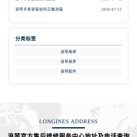
山西省阳泉市郊区平阳东街与新城大道交叉口浪琴售后服务中心（需提前预约）
浪琴手表受磁如何正确消磁
2026-07-12
山西省运城市盐湖区河东街浪琴售后服务中心（需提前预约）
山西省长治市潞州区英雄中路浪琴售后服务中心（需提前预约）
山西省太原市迎泽区迎泽街道解放路15号亨得利名表维修授权店3楼浪琴售后服务中心（需提前预约）
天津市和平区赤峰道136号天津国际金融中心26层2603室浪琴售后服务中心（需提前预约）
分类标签
安徽省安庆市迎江区人民路浪琴售后服务中心（需提前预约）
浪琴维修
安徽省蚌埠市蚌山区淮河路浪琴售后服务中心（需提前预约）
浪琴保养
安徽省亳州市谯城区魏武大道浪琴售后服务中心（需提前预约）
安徽省池州市贵池区长江路浪琴售后服务中心（需提前预约）
浪琴配件
安徽省滁州市琅琊区南谯北路浪琴售后服务中心（需提前预约）
安徽省阜阳市颍州区颍州北路浪琴售后服务中心（需提前预约）
安徽省淮北市相山区淮海路浪琴售后服务中心（需提前预约）
安徽省淮南市田家庵区国庆中路浪琴售后服务中心（需提前预约）
安徽省黄山市屯溪区黄山西路浪琴售后服务中心（需提前预约）
LONGINES ADDRESS
安徽省六安市金安区解放中路浪琴售后服务中心（需提前预约）
安徽省马鞍山市雨山区湖南西路浪琴售后服务中心（需提前预约）
浪琴官方售后维修服务中心地址及电话查询