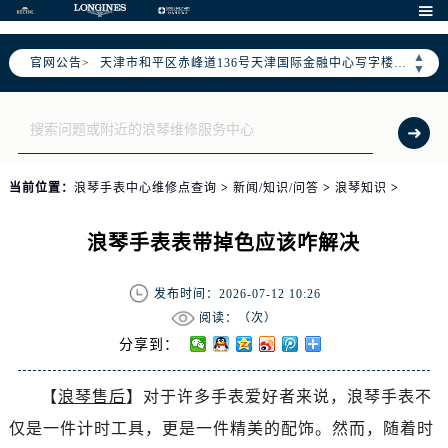
北京市东城区东长安街1号东方广场写字楼W3座6层602室（需提前预约）

北京市朝阳区建国门外大街甲6号华熙国际中心写字楼D座11层1102室（需提前预约）
▲
官网公告>
天津市和平区赤峰道136号天津国际金融中心写字楼26层2603室（需提前预约）
▼
上海市徐汇区虹桥路3号港汇中心写字楼2座37层3705室（需提前预约）
上海市黄浦区南京东路299号宏伊国际广场写字楼8层806室（需提前预约）
南京市秦淮区中山南路1号（新街口）南京中心写字楼22层C1-1室（需提前预约）
常州市新北区龙锦路1590号现代传媒中心写字楼5号楼10层1008室（需提前预约）
当前位置：
浪琴手表中心维修点查询
>
新闻/知识/问答
>
浪琴知识
>
徐州市鼓楼区淮海东路29号苏宁广场IFC国际金融中心写字楼35层3508室（需提前预约）
扬州市邗江区国展路29号星耀天地写字楼1号楼18层1803室（需提前预约）
浪琴手表表带掉色应该咋解决
盐城市盐都区世纪大道5号盐城金融城写字楼1号楼16层1604室（需提前预约）
泰州市海陵区永定东路399号置地商务中心东塔写字楼（华润万象城）17层1706室（需提前预约）
发布时间：2026-07-12 10:26
宁波市江北区大闸南路500号来福士广场办公楼20层2009室（需提前预约）
阅读：（
次）
杭州市上城区钱江路1366号华润大厦写字楼A座5层503-5室（需提前预约）
分享到：
金华市金东区东市南街777号金华万达广场写字楼4号楼22层2209室（需提前预约）
【
浪琴售后
】对于许多手表爱好者来说，浪琴手表不
绍兴市越城区胜利东路379号世茂天际中心写字楼8层805室（需提前预约）
仅是一件计时工具，更是一件精美的配饰。然而，随着时
嘉兴市南湖区广益路705号嘉兴世界贸易中心写字楼A座13层1304室（需提前预约）