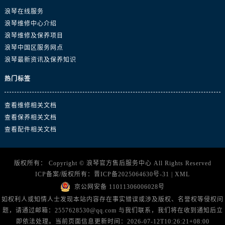
山东省东营市东营区济南路浪琴售后服务中心（需提前预约）
浪琴在线服务
山东省济南市历下区经十路11111号华润中心写字楼（万象城）15层1508室浪琴售后服务中心（需提前预约）
浪琴维修中心介绍
山东省济宁市任城区太白楼路浪琴售后服务中心（需提前预约）
浪琴维修及保养项目
山东省莱芜市文化南路8号银座商城名表维修一楼名表维修浪琴售后服务中心（需提前预约）
浪琴中国区服务网点
浪琴最新资讯及保养知识
山东省临沂市兰山区解放路浪琴售后服务中心（需提前预约）
山东省日照市东港区烟台路浪琴售后服务中心（需提前预约）
热门标签
山东省泰安市泰山区财源街道泰山大街浪琴售后服务中心（需提前预约）
山东省威海市环翠区新威海路89号振华商厦一楼名表维修浪琴售后服务中心（需提前预约）
查看维修相关文档
山东省潍坊市奎文区东风东街浪琴售后服务中心（需提前预约）
查看保养相关文档
查看配件相关文档
山东省枣庄市滕州市北辛路与善国路交叉口浪琴售后服务中心（需提前预约）
山东省淄博市张店区金晶大道浪琴售后服务中心（需提前预约）
上海市黄浦区南京东路299号宏伊国际广场写字楼8层806室浪琴售后服务中心（需提前预约）
版权所有：
Copyright ©
浪琴官方售后服务中心
All Rights Reserved
上海市徐汇区虹桥路3号港汇中心2座37层3705室浪琴售后服务中心（需提前预约）
ICP备案/版权所有：
晋ICP备2025064630号-31
|
XML
浙江省杭州市上城区钱江路1366号华润大厦A座5层503-5室浪琴售后服务中心（需提前预约）
京公网安备 11011306006028号
如权利人或知情人士发现本站内容存在事实错误或涉及版权、名誉权等侵权问
浙江省湖州市吴兴区劳动路浪琴售后服务中心（需提前预约）
题，请通过邮箱：2557628530@qq.com 与我们联系，我们将在收到通知后立
浙江省嘉兴市南湖区广益路705号嘉兴世界贸易中心A座13层1304室浪琴售后服务中心（需提前预约）
即依法处理。当前页面信息更新时间：2026-07-12T10:26:21+08:00