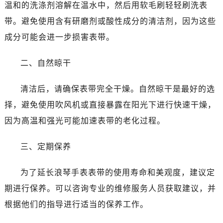
温州市鹿城区锦绣路1067号置信广场10层1015室（需提前预约）
温和的洗涤剂溶解在温水中，然后用软毛刷轻轻刷洗表
哈尔滨市道里区友谊西路600号富力中心T2座写字楼29层03室（需提前预约）
带。避免使用含有研磨剂或酸性成分的清洁剂，因为这些
大连市中山区人民路15号国际金融大厦7层G室（需提前预约）
成分可能会进一步损害表带。
佛山市禅城区季华五路57号万科金融中心C座12层1205室（需提前预约）
东莞市东城街道鸿福东路1号民盈国贸中心T1写字楼9层907室（需提前预约）
二、自然晾干
无锡市梁溪区人民中路139号恒隆广场写字楼1座11层1104室（需提前预约）
南通市崇川区工农路57号圆融广场写字楼16层1603室（需提前预约）
清洁后，请确保表带完全干燥。自然晾干是最好的选
苏州市苏州工业园区星港街199号苏州中心办公楼C座22层08室（需提前预约）
择，避免使用吹风机或直接暴露在阳光下进行快速干燥，
武汉市江汉区解放大道686号世界贸易大厦38层09室（需提前预约）
因为高温和强光可能加速表带的老化过程。
南宁市青秀区金湖路59号地王大厦12楼1224室（需提前预约）
合肥市蜀山区潜山路111号万象城华润大厦B座12楼03室（需提前预约）
三、定期保养
泉州市丰泽区宝洲路729号浦西万达中心写字楼A座7楼709室（需提前预约）
青岛市南区山东路6号华润大厦B座22层04室（需提前预约）
为了延长浪琴手表表带的使用寿命和美观度，建议定
烟台市芝罘区胜利路139号万达金融中心A座907室（需提前预约）
期进行保养。可以咨询专业的维修服务人员获取建议，并
长春市朝阳区西安大路727号中银大厦A座(旺进大厦)18层09室（需提前预约）
根据他们的指导进行适当的保养工作。
贵阳市南明区都司高架桥路33号亨特国际金融中心14楼14D（需提前预约）