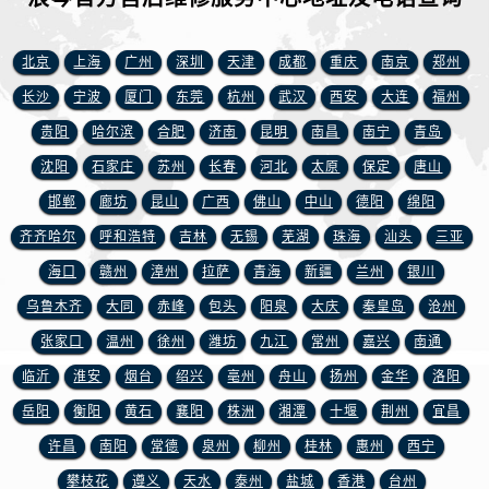
安徽省宿州市埇桥区人民中路浪琴售后服务中心（需提前预约）
安徽省铜陵市铜官区石城大道浪琴售后服务中心（需提前预约）
北京
上海
广州
深圳
天津
成都
重庆
南京
郑州
安徽省芜湖市镜湖区中山路步行街浪琴售后服务中心（需提前预约）
长沙
宁波
厦门
东莞
杭州
武汉
西安
大连
福州
安徽省宣城市宣州区叠嶂西路浪琴售后服务中心（需提前预约）
福建省龙岩市新罗区九一南路浪琴售后服务中心（需提前预约）
贵阳
哈尔滨
合肥
济南
昆明
南昌
南宁
青岛
福建省南平市建阳区人民西路浪琴售后服务中心（需提前预约）
沈阳
石家庄
苏州
长春
河北
太原
保定
唐山
福建省宁德市蕉城区天湖东路浪琴售后服务中心（需提前预约）
邯郸
廊坊
昆山
广西
佛山
中山
德阳
绵阳
福建省莆田市城厢区霞林街道荔华东大道浪琴售后服务中心（需提前预约）
齐齐哈尔
呼和浩特
吉林
无锡
芜湖
珠海
汕头
三亚
福建省三明市三元区东乾二路浪琴售后服务中心（需提前预约）
海口
赣州
漳州
拉萨
青海
新疆
兰州
银川
福建省漳州市龙文区步港路浪琴售后服务中心（需提前预约）
乌鲁木齐
大同
赤峰
包头
阳泉
大庆
秦皇岛
沧州
江苏省常州市新北区龙锦路1590号现代传媒中心5号楼10层1008室浪琴售后服务中心（需提前预约）
张家口
温州
徐州
潍坊
九江
常州
嘉兴
南通
江苏省淮安市清江浦区淮海北路浪琴售后服务中心（需提前预约）
江苏省连云港市海州区通灌北路浪琴售后服务中心（需提前预约）
临沂
淮安
烟台
绍兴
亳州
舟山
扬州
金华
洛阳
江苏省南京市秦淮区中山南路1号南京中心22层22-C1-C3室浪琴售后服务中心（需提前预约）
岳阳
衡阳
黄石
襄阳
株洲
湘潭
十堰
荆州
宜昌
江苏省宿迁市宿城区西湖路浪琴售后服务中心（需提前预约）
许昌
南阳
常德
泉州
柳州
桂林
惠州
西宁
江苏省泰州市海陵区永定东路399号置地商务中心东塔（华润万象城）17层1706室浪琴售后服务中心（需提前预约）
攀枝花
遵义
天水
泰州
盐城
香港
台州