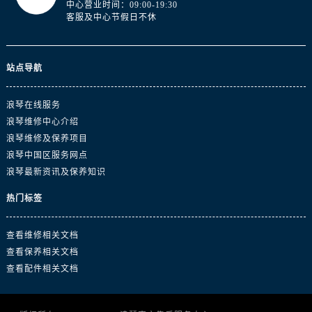
中心营业时间：09:00-19:30
山东省东营市东营区济南路浪琴售后服务中心（需提前预约）
客服及中心节假日不休
山东省济南市历下区经十路11111号华润中心写字楼（万象城）15层1508室浪琴售后服务中心（需提前预约）
山东省济宁市任城区太白楼路浪琴售后服务中心（需提前预约）
山东省莱芜市文化南路8号银座商城名表维修一楼名表维修浪琴售后服务中心（需提前预约）
站点导航
山东省临沂市兰山区解放路浪琴售后服务中心（需提前预约）
山东省日照市东港区烟台路浪琴售后服务中心（需提前预约）
浪琴在线服务
浪琴维修中心介绍
山东省泰安市泰山区财源街道泰山大街浪琴售后服务中心（需提前预约）
浪琴维修及保养项目
山东省威海市环翠区新威海路89号振华商厦一楼名表维修浪琴售后服务中心（需提前预约）
浪琴中国区服务网点
山东省潍坊市奎文区东风东街浪琴售后服务中心（需提前预约）
浪琴最新资讯及保养知识
山东省枣庄市滕州市北辛路与善国路交叉口浪琴售后服务中心（需提前预约）
热门标签
山东省淄博市张店区金晶大道浪琴售后服务中心（需提前预约）
上海市黄浦区南京东路299号宏伊国际广场写字楼8层806室浪琴售后服务中心（需提前预约）
查看维修相关文档
上海市徐汇区虹桥路3号港汇中心2座37层3705室浪琴售后服务中心（需提前预约）
查看保养相关文档
浙江省杭州市上城区钱江路1366号华润大厦A座5层503-5室浪琴售后服务中心（需提前预约）
查看配件相关文档
浙江省湖州市吴兴区劳动路浪琴售后服务中心（需提前预约）
浙江省嘉兴市南湖区广益路705号嘉兴世界贸易中心A座13层1304室浪琴售后服务中心（需提前预约）