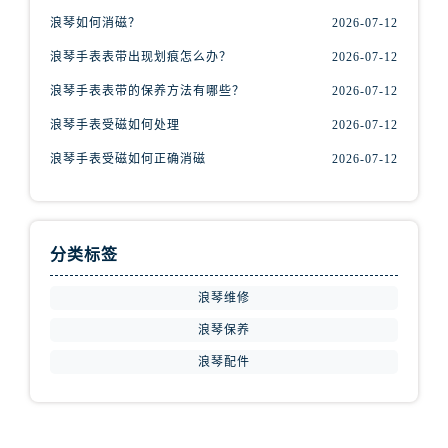
山西省阳泉市郊区平阳东街与新城大道交叉口浪琴售后服务中心（需提前预约）
浪琴如何消磁？
2026-07-12
山西省运城市盐湖区河东街浪琴售后服务中心（需提前预约）
浪琴手表表带出现划痕怎么办？
2026-07-12
山西省长治市潞州区英雄中路浪琴售后服务中心（需提前预约）
浪琴手表表带的保养方法有哪些？
2026-07-12
山西省太原市迎泽区迎泽街道解放路15号亨得利名表维修授权店3楼浪琴售后服务中心（需提前预约）
天津市和平区赤峰道136号天津国际金融中心26层2603室浪琴售后服务中心（需提前预约）
浪琴手表受磁如何处理
2026-07-12
安徽省安庆市迎江区人民路浪琴售后服务中心（需提前预约）
浪琴手表受磁如何正确消磁
2026-07-12
安徽省蚌埠市蚌山区淮河路浪琴售后服务中心（需提前预约）
安徽省亳州市谯城区魏武大道浪琴售后服务中心（需提前预约）
安徽省池州市贵池区长江路浪琴售后服务中心（需提前预约）
分类标签
安徽省滁州市琅琊区南谯北路浪琴售后服务中心（需提前预约）
安徽省阜阳市颍州区颍州北路浪琴售后服务中心（需提前预约）
浪琴维修
安徽省淮北市相山区淮海路浪琴售后服务中心（需提前预约）
浪琴保养
安徽省淮南市田家庵区国庆中路浪琴售后服务中心（需提前预约）
浪琴配件
安徽省黄山市屯溪区黄山西路浪琴售后服务中心（需提前预约）
安徽省六安市金安区解放中路浪琴售后服务中心（需提前预约）
安徽省马鞍山市雨山区湖南西路浪琴售后服务中心（需提前预约）