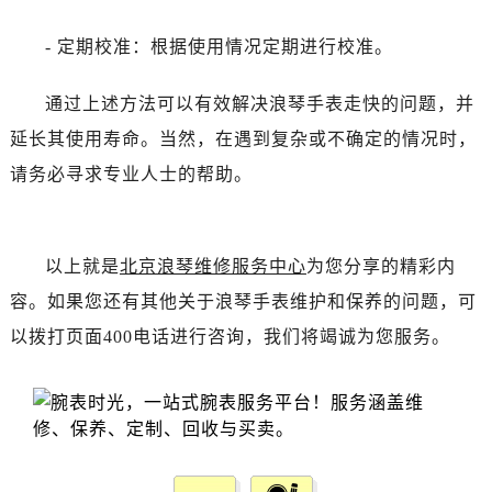
黑龙江省齐齐哈尔市龙沙区龙华路浪琴售后服务中心（需提前预约）
黑龙江省双鸭山市尖山区新兴大街浪琴售后服务中心（需提前预约）
- 定期校准：根据使用情况定期进行校准。
黑龙江省绥化市北林区新华街与康庄路交叉口浪琴售后服务中心（需提前预约）
黑龙江省伊春市伊美区通河路浪琴售后服务中心（需提前预约）
通过上述方法可以有效解决浪琴手表走快的问题，并
吉林省白城市洮北区明仁南街浪琴售后服务中心（需提前预约）
延长其使用寿命。当然，在遇到复杂或不确定的情况时，
吉林省白山市浑江区浑江大街浪琴售后服务中心（需提前预约）
请务必寻求专业人士的帮助。
吉林省吉林市船营区河南街浪琴售后服务中心（需提前预约）
吉林省辽源市龙山区人民大街浪琴售后服务中心（需提前预约）
吉林省梅河口市新华街道梅河大街浪琴售后服务中心（需提前预约）
以上就是
北京浪琴维修服务中心
为您分享的精彩内
吉林省四平市铁东区紫气大路与南九经街交汇处浪琴售后服务中心（需提前预约）
容。如果您还有其他关于浪琴手表维护和保养的问题，可
吉林省松原市宁江区五环大街浪琴售后服务中心（需提前预约）
以拨打页面400电话进行咨询，我们将竭诚为您服务。
吉林省通化市东昌区环通乡江南大街浪琴售后服务中心（需提前预约）
吉林省延边市延吉市解放路浪琴售后服务中心（需提前预约）
辽宁省鞍山市铁东区站前街浪琴售后服务中心（需提前预约）
辽宁省本溪市平山区胜利路浪琴售后服务中心（需提前预约）
辽宁省朝阳市双塔区新华路浪琴售后服务中心（需提前预约）