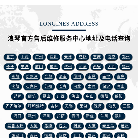
安徽省宿州市埇桥区人民中路浪琴售后服务中心（需提前预约）
安徽省铜陵市铜官区石城大道浪琴售后服务中心（需提前预约）
安徽省芜湖市镜湖区中山路步行街浪琴售后服务中心（需提前预约）
LONGINES ADDRESS
安徽省宣城市宣州区叠嶂西路浪琴售后服务中心（需提前预约）
福建省龙岩市新罗区九一南路浪琴售后服务中心（需提前预约）
浪琴官方售后维修服务中心地址及电话查询
福建省南平市建阳区人民西路浪琴售后服务中心（需提前预约）
福建省宁德市蕉城区天湖东路浪琴售后服务中心（需提前预约）
北京
上海
广州
深圳
天津
成都
重庆
南京
郑州
福建省莆田市城厢区霞林街道荔华东大道浪琴售后服务中心（需提前预约）
长沙
宁波
厦门
东莞
杭州
武汉
西安
大连
福州
福建省三明市三元区东乾二路浪琴售后服务中心（需提前预约）
贵阳
哈尔滨
合肥
济南
昆明
南昌
南宁
青岛
福建省漳州市龙文区步港路浪琴售后服务中心（需提前预约）
沈阳
石家庄
苏州
长春
河北
太原
保定
唐山
江苏省常州市新北区龙锦路1590号现代传媒中心5号楼10层1008室浪琴售后服务中心（需提前预约）
邯郸
廊坊
昆山
广西
佛山
中山
德阳
绵阳
江苏省淮安市清江浦区淮海北路浪琴售后服务中心（需提前预约）
江苏省连云港市海州区通灌北路浪琴售后服务中心（需提前预约）
齐齐哈尔
呼和浩特
吉林
无锡
芜湖
珠海
汕头
三亚
江苏省南京市秦淮区中山南路1号南京中心22层22-C1-C3室浪琴售后服务中心（需提前预约）
海口
赣州
漳州
拉萨
青海
新疆
兰州
银川
江苏省宿迁市宿城区西湖路浪琴售后服务中心（需提前预约）
乌鲁木齐
大同
赤峰
包头
阳泉
大庆
秦皇岛
沧州
江苏省泰州市海陵区永定东路399号置地商务中心东塔（华润万象城）17层1706室浪琴售后服务中心（需提前预约）
张家口
温州
徐州
潍坊
九江
常州
嘉兴
南通