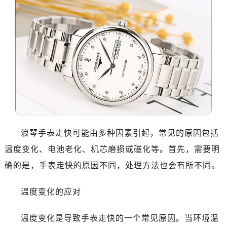
南昌市红谷滩新区红谷中大道998号绿地双子塔（中央广场）A1座办公楼14层07室（需提前预约）
济南市历下区经十路11111号华润中心写字楼（万象城）15层1508室（需提前预约）
广州市天河区天河路230号万菱汇国际中心写字楼A塔7层704室（需提前预约）
广州市越秀区环市东路371-375号世界贸易中心大厦南塔写字楼15层07室（需提前预约）
深圳市罗湖区深南东路5001号华润大厦写字楼17层1701室（需提前预约）
惠州市惠城区江北文昌一路7号华贸大厦写字楼1座30层05室（需提前预约）
厦门市思明区湖滨东路95号华润大厦写字楼B座11层1104室（需提前预约）
福州市鼓楼区五四路128-1号恒力城写字楼15层03室（需提前预约）
成都市锦江区人民东路6号SAC东原中心写字楼24层2406B室（需提前预约）
重庆市江北区观音桥步行街2号融恒时代广场写字楼9层902室（需提前预约）
浪琴手表走快可能由多种因素引起，常见的原因包括
长沙市芙蓉区定王台街道建湘路393号世茂环球金融中心写字楼（芙蓉广场）10层13室（需提前预约）
温度变化、电池老化、机芯磨损或磁化等。首先，需要明
郑州市二七区铭功路10号华润大厦写字楼29层2905室（需提前预约）
确的是，手表走快的原因不同，处理方法也会有所不同。
太原市迎泽区解放路15号亨得利名表服务中心（品牌授权店）3层整层（需提前预约）
沈阳市沈河区中街路137号亨得利名表服务中心（品牌授权店）1层整层（需提前预约）
温度变化的应对
沈阳市沈河区中街路83号亨得利名表服务中心（品牌授权店）1层整层（需提前预约）
乌鲁木齐市天山区红山路26号时代广场（CCMALL）C座17层17-B（需提前预约）
温度变化是导致手表走快的一个常见原因。当环境温