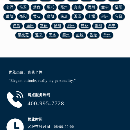
江苏省徐州市鼓楼区淮海东路29号苏宁广场IFC国际金融中心35层3508室浪琴售后服务中心（需提前预约）
临沂
淮安
烟台
绍兴
亳州
舟山
扬州
金华
洛阳
江苏省盐城市盐都区世纪大道5号盐城金融城写字楼1号楼16层1604室浪琴售后服务中心（需提前预约）
岳阳
衡阳
黄石
襄阳
株洲
湘潭
十堰
荆州
宜昌
江苏省扬州市邗江区国展路29号星耀天地写字楼1号楼18层1803室浪琴售后服务中心（需提前预约）
许昌
南阳
常德
泉州
柳州
桂林
惠州
西宁
江苏省镇江市京口区中山东路浪琴售后服务中心（需提前预约）
江西省抚州市临川区赣东大道浪琴售后服务中心（需提前预约）
攀枝花
遵义
天水
泰州
盐城
香港
台州
江西省赣州市章贡区文清路浪琴售后服务中心（需提前预约）
江西省吉安市吉州区井冈山大道浪琴售后服务中心（需提前预约）
江西省景德镇市珠山区珠山中路浪琴售后服务中心（需提前预约）
江西省九江市浔阳区浔阳路浪琴售后服务中心（需提前预约）
优雅态度，真我个性
江西省南昌市红谷滩新区红谷中大道998号绿地双子塔（中央广场）A1座办公楼14层1407室浪琴售后服务中心（需提前预约）
"Elegant attitude, really my personality.”
江西省萍乡市安源区萍安北大道与康庄路交叉口浪琴售后服务中心（需提前预约）
江西省上饶市信州区滨江西路浪琴售后服务中心（需提前预约）
网点服务热线
江西省新余市渝水区北湖西路浪琴售后服务中心（需提前预约）
400-995-7728
江西省宜春市袁州区中山中路浪琴售后服务中心（需提前预约）
江西省鹰潭市月湖区胜利东路浪琴售后服务中心（需提前预约）
营业时间
山东省德州市德城区东风中路浪琴售后服务中心（需提前预约）
客服在线时间：08:00-22:00