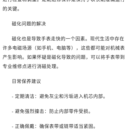
昆明市盘龙区北京路928号同德昆明广场写字楼10层06室（需提前预约）
的关键。
石家庄市长安区中山东路39号勒泰中心写字楼B座13层07室（需提前预约）
西安市碑林区南关正街88号华侨城长安国际中心E座6楼10室（需提前预约）
磁化问题的解决
海口市龙华区金贸东路5号海口华润大厦B座17层1707室（需提前预约）
唐山市路南区新华东道100号万达广场写字楼A座10层1002室（需提前预约）
磁化也是导致手表走快的一个因素。现代生活中存在
台州市椒江区东海大道1800号腾达中心东1幢20楼2002室（需提前预约）
许多电磁场源（如手机、电脑等），这些都可能对机械表
内蒙古自治区呼和浩特市玉泉区大学西街70号华润万象城写字楼（鄂尔多斯大厦）23层2326室（需提前预约）
产生影响。如果怀疑是磁化导致的问题，可以将手表带到
甘肃省兰州市七里河区西津西路16号兰州中心写字楼21层2102室（需提前预约）
专业维修点进行消磁处理。
重庆市解放碑渝中区民权路28号英利国际金融中心写字楼20层01室（需提前预约）
黑龙江省大庆市萨尔图区会战大街浪琴售后服务中心（需提前预约）
日常保养建议
黑龙江省鹤岗市向阳区红军路浪琴售后服务中心（需提前预约）
黑龙江省黑河市爱辉区中央街浪琴售后服务中心（需提前预约）
- 定期清洁：避免灰尘和污垢进入机芯内部。
黑龙江省鸡西市鸡冠区红军路浪琴售后服务中心（需提前预约）
黑龙江省佳木斯市向阳区长安路浪琴售后服务中心（需提前预约）
- 避免强烈撞击：防止内部零件受损。
黑龙江省牡丹江市东安区太平路浪琴售后服务中心（需提前预约）
黑龙江省七台河市桃山区大同街浪琴售后服务中心（需提前预约）
- 正确佩戴：确保表带或链带适当紧固。