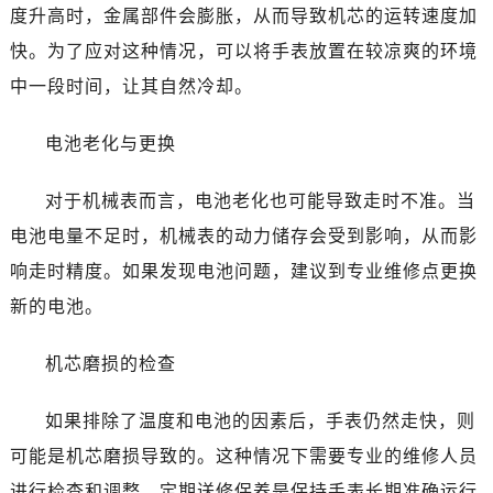
温州市鹿城区锦绣路1067号置信广场10层1015室（需提前预约）
度升高时，金属部件会膨胀，从而导致机芯的运转速度加
哈尔滨市道里区友谊西路600号富力中心T2座写字楼29层03室（需提前预约）
快。为了应对这种情况，可以将手表放置在较凉爽的环境
大连市中山区人民路15号国际金融大厦7层G室（需提前预约）
中一段时间，让其自然冷却。
佛山市禅城区季华五路57号万科金融中心C座12层1205室（需提前预约）
东莞市东城街道鸿福东路1号民盈国贸中心T1写字楼9层907室（需提前预约）
电池老化与更换
无锡市梁溪区人民中路139号恒隆广场写字楼1座11层1104室（需提前预约）
南通市崇川区工农路57号圆融广场写字楼16层1603室（需提前预约）
对于机械表而言，电池老化也可能导致走时不准。当
苏州市苏州工业园区星港街199号苏州中心办公楼C座22层08室（需提前预约）
电池电量不足时，机械表的动力储存会受到影响，从而影
武汉市江汉区解放大道686号世界贸易大厦38层09室（需提前预约）
响走时精度。如果发现电池问题，建议到专业维修点更换
南宁市青秀区金湖路59号地王大厦12楼1224室（需提前预约）
新的电池。
合肥市蜀山区潜山路111号万象城华润大厦B座12楼03室（需提前预约）
泉州市丰泽区宝洲路729号浦西万达中心写字楼A座7楼709室（需提前预约）
机芯磨损的检查
青岛市南区山东路6号华润大厦B座22层04室（需提前预约）
烟台市芝罘区胜利路139号万达金融中心A座907室（需提前预约）
如果排除了温度和电池的因素后，手表仍然走快，则
长春市朝阳区西安大路727号中银大厦A座(旺进大厦)18层09室（需提前预约）
可能是机芯磨损导致的。这种情况下需要专业的维修人员
贵阳市南明区都司高架桥路33号亨特国际金融中心14楼14D（需提前预约）
进行检查和调整。定期送修保养是保持手表长期准确运行