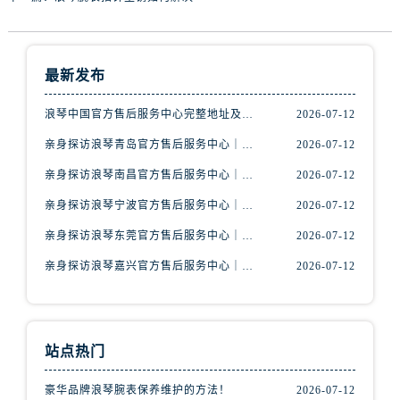
内蒙古自治区包头市青山区幸福路甲3号王府井百货名表维修浪琴售后服务中心（需提前预约）
内蒙古自治区赤峰市红山区哈达街浪琴售后服务中心（需提前预约）
内蒙古自治区鄂尔多斯市东胜区伊金霍洛街浪琴售后服务中心（需提前预约）
最新发布
内蒙古自治区呼伦贝尔市海拉尔区中央街浪琴售后服务中心（需提前预约）
内蒙古自治区通辽市科尔沁区明仁大街浪琴售后服务中心（需提前预约）
浪琴中国官方售后服务中心完整地址及热线实地考察报告+多信源验证（2026年7月最新）
2026-07-12
内蒙古自治区乌海市海勃湾区人民南路浪琴售后服务中心（需提前预约）
亲身探访浪琴青岛官方售后服务中心｜最新电话及地址（2026年7月最新）
2026-07-12
内蒙古自治区乌兰察布市集宁区恩和大街浪琴售后服务中心（需提前预约）
亲身探访浪琴南昌官方售后服务中心｜最新电话及地址（2026年7月最新）
2026-07-12
内蒙古自治区锡林郭勒盟市锡林浩特市光明街与额尔敦路交叉口浪琴售后服务中心（需提前预约）
亲身探访浪琴宁波官方售后服务中心｜网点地址及售后热线（2026年7月最新）
2026-07-12
内蒙古自治区兴安盟市乌兰浩特市兴安大街浪琴售后服务中心（需提前预约）
山西省大同市平城区迎宾街浪琴售后服务中心（需提前预约）
亲身探访浪琴东莞官方售后服务中心｜地址与联系电话（2026年7月最新）
2026-07-12
山西省晋城市城区黄华街浪琴售后服务中心（需提前预约）
亲身探访浪琴嘉兴官方售后服务中心｜热线电话与网点地址（2026年7月最新）
2026-07-12
山西省晋中市榆次区顺城街浪琴售后服务中心（需提前预约）
山西省临汾市尧都区解放路浪琴售后服务中心（需提前预约）
山西省吕梁市离石区永宁中路与建设街交叉口浪琴售后服务中心（需提前预约）
站点热门
山西省朔州市朔城区怡西路与鄯阳西街交汇处浪琴售后服务中心（需提前预约）
山西省忻州市忻府区和平东街与七一南路交叉口浪琴售后服务中心（需提前预约）
豪华品牌浪琴腕表保养维护的方法！
2026-07-12