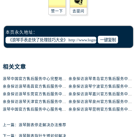
辽宁省丹东市振兴区七经街浪琴售后服务中心（需提前预约）
辽宁省抚顺市新抚区东一路浪琴售后服务中心（需提前预约）
赞一下
去提问
辽宁省阜新市海州区解放大街浪琴售后服务中心（需提前预约）
辽宁省葫芦岛市连山区中央路浪琴售后服务中心（需提前预约）
本页永久地址：
辽宁省锦州市古塔区中央大街浪琴售后服务中心（需提前预约）
一键复制
辽宁省辽阳市白塔区新运大街浪琴售后服务中心（需提前预约）
辽宁省盘锦市兴隆台区石油大街浪琴售后服务中心（需提前预约）
辽宁省铁岭市银州区南马路浪琴售后服务中心（需提前预约）
相关文章
辽宁省营口市站前区市府路与渤海大街交叉口浪琴售后服务中心（需提前预约）
浪琴中国官方售后服务中心完整地址及热线实地考察报告+多信源验证（2026年7月最新）
亲身探访浪琴青岛官方售后服务中心｜最新电话及地址（2026年7月最新）
辽宁省沈阳市沈河区中街路137号亨得利名表维修授权店1楼浪琴售后服务中心（需提前预约）
亲身探访浪琴南昌官方售后服务中心｜最新电话及地址（2026年7月最新）
亲身探访浪琴宁波官方售后服务中心｜网点地址及售后热线（2026年7月最新）
辽宁省沈阳市沈河区中街路83号亨得利名表维修授权店1楼浪琴售后服务中心（需提前预约）
亲身探访浪琴东莞官方售后服务中心｜地址与联系电话（2026年7月最新）
亲身探访浪琴嘉兴官方售后服务中心｜热线电话与网点地址（2026年7月最新）
北京市朝阳区建国门外大街甲6号华熙国际中心D座11层1102室浪琴售后服务中心（需提前预约）
亲身探访浪琴天津官方售后服务中心｜详细地址与售后电话（2026年7月最新）
亲身探访浪琴泉州官方售后服务中心｜全新地址电话一览（2026年7月最新）
北京市东城区东长安街1号王府井东方广场W3座6层602室浪琴售后服务中心（需提前预约）
浪琴中国官方售后服务中心服务电话与网点地址实地考察报告_多信源验证（2026年7月最新）
亲身探访浪琴昆明官方售后服务中心｜最新地址与售后热线（2026年7月最新）
河北省保定市竞秀区朝阳北大街北国先天下浪琴售后服务中心（需提前预约）
内蒙古自治区阿拉善盟市左旗土尔扈特大街浪琴售后服务中心（需提前预约）
上一篇：
浪琴腕表停走解决办法推荐
内蒙古自治区巴彦淖尔市临河区新华街浪琴售后服务中心（需提前预约）
下一篇：
浪琴腕表指针生锈如何解决