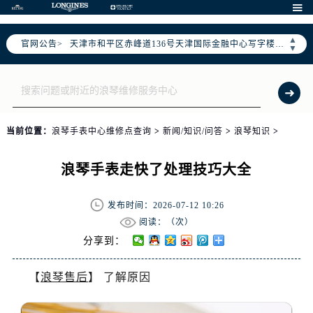
北京市东城区东长安街1号东方广场写字楼W3座6层602室（需提前预约）

北京市朝阳区建国门外大街甲6号华熙国际中心写字楼D座11层1102室（需提前预约）
▲
官网公告>
天津市和平区赤峰道136号天津国际金融中心写字楼26层2603室（需提前预约）
▼
上海市徐汇区虹桥路3号港汇中心写字楼2座37层3705室（需提前预约）
上海市黄浦区南京东路299号宏伊国际广场写字楼8层806室（需提前预约）
南京市秦淮区中山南路1号（新街口）南京中心写字楼22层C1-1室（需提前预约）
常州市新北区龙锦路1590号现代传媒中心写字楼5号楼10层1008室（需提前预约）
当前位置：
浪琴手表中心维修点查询
>
新闻/知识/问答
>
浪琴知识
>
徐州市鼓楼区淮海东路29号苏宁广场IFC国际金融中心写字楼35层3508室（需提前预约）
扬州市邗江区国展路29号星耀天地写字楼1号楼18层1803室（需提前预约）
浪琴手表走快了处理技巧大全
盐城市盐都区世纪大道5号盐城金融城写字楼1号楼16层1604室（需提前预约）
泰州市海陵区永定东路399号置地商务中心东塔写字楼（华润万象城）17层1706室（需提前预约）
发布时间：2026-07-12 10:26
宁波市江北区大闸南路500号来福士广场办公楼20层2009室（需提前预约）
阅读：（
次）
杭州市上城区钱江路1366号华润大厦写字楼A座5层503-5室（需提前预约）
分享到：
金华市金东区东市南街777号金华万达广场写字楼4号楼22层2209室（需提前预约）
【
浪琴售后
】 了解原因
绍兴市越城区胜利东路379号世茂天际中心写字楼8层805室（需提前预约）
嘉兴市南湖区广益路705号嘉兴世界贸易中心写字楼A座13层1304室（需提前预约）