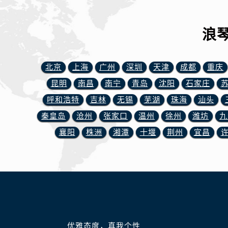
辽宁省锦州市古塔区中央大街浪琴售
辽宁省辽阳市白塔区新运大街浪琴售
浪
辽宁省盘锦市兴隆台区石油大街浪琴
辽宁省铁岭市银州区南马路浪琴售后
辽宁省营口市站前区市府路与渤海大
北京
上海
广州
深圳
天津
成都
重庆
辽宁省沈阳市沈河区中街路137号亨
昆明
南昌
南宁
青岛
沈阳
石家庄
辽宁省沈阳市沈河区中街路83号亨
呼和浩特
吉林
无锡
芜湖
珠海
汕头
北京市朝阳区建国门外大街甲6号华熙
秦皇岛
沧州
张家口
温州
徐州
潍坊
九
北京市东城区东长安街1号王府井东方
河北省保定市竞秀区朝阳北大街北国
襄阳
株洲
湘潭
十堰
荆州
宜昌
内蒙古自治区阿拉善盟市左旗土尔扈
内蒙古自治区巴彦淖尔市临河区新华
内蒙古自治区包头市青山区幸福路甲
内蒙古自治区赤峰市红山区哈达街浪
内蒙古自治区鄂尔多斯市东胜区伊金
内蒙古自治区呼伦贝尔市海拉尔区中
优雅态度，真我个性