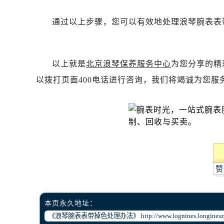
唐山市路南区新华东道100号万达广场
台州市椒江区东海大道1800号腾达中
通过以上步骤，您可以有效地处理浪琴腕表表
内蒙古自治区呼和浩特市玉泉区大学西
甘肃省兰州市七里河区西津西路16号兰
重庆市解放碑渝中区民权路28号英利
以上就是
北京浪琴保养服务中心
为您分享的精
黑龙江省大庆市萨尔图区会战大街浪
以拨打页面400电话进行咨询，我们将竭诚为您服
黑龙江省鹤岗市向阳区红军路浪琴售
黑龙江省黑河市爱辉区中央街浪琴售
黑龙江省鸡西市鸡冠区红军路浪琴售
黑龙江省佳木斯市向阳区长安路浪琴
黑龙江省牡丹江市东安区太平路浪琴
黑龙江省七台河市桃山区大同街浪琴
赞
黑龙江省齐齐哈尔市龙沙区龙华路浪
黑龙江省双鸭山市尖山区新兴大街浪
黑龙江省绥化市北林区新华街与康庄
本页永久地址：
黑龙江省伊春市伊美区通河路浪琴售