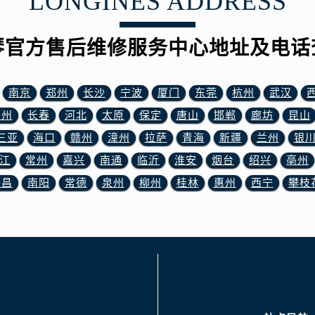
LONGINES ADDRESS
后服务中心（需提前预约）
后服务中心（需提前预约）
琴官方售后维修服务中心地址及电话
售后服务中心（需提前预约）
服务中心（需提前预约）
街交叉口浪琴售后服务中心（需提前预约）
南京
郑州
长沙
宁波
厦门
东莞
杭州
武汉
得利名表维修授权店1楼浪琴售后服务中心（需提前预约）
苏州
长春
河北
太原
保定
唐山
邯郸
廊坊
昆山
得利名表维修授权店1楼浪琴售后服务中心（需提前预约）
三亚
海口
赣州
漳州
拉萨
青海
新疆
兰州
银
国际中心D座11层1102室浪琴售后服务中心（需提前预约）
江
常州
嘉兴
南通
临沂
淮安
烟台
绍兴
亳州
广场W3座6层602室浪琴售后服务中心（需提前预约）
先天下浪琴售后服务中心（需提前预约）
许昌
南阳
常德
泉州
柳州
桂林
惠州
西宁
攀枝
特大街浪琴售后服务中心（需提前预约）
街浪琴售后服务中心（需提前预约）
3号王府井百货名表维修浪琴售后服务中心（需提前预约）
琴售后服务中心（需提前预约）
霍洛街浪琴售后服务中心（需提前预约）
央街浪琴售后服务中心（需提前预约）