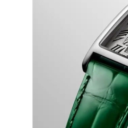
深圳市罗湖区深南东路5001号华润大
惠州市惠城区江北文昌一路7号华贸大
厦门市思明区湖滨东路95号华润大厦写
福州市鼓楼区五四路128-1号恒力城
成都市锦江区人民东路6号SAC东原中
重庆市江北区观音桥步行街2号融恒时
长沙市芙蓉区定王台街道建湘路393
郑州市二七区铭功路10号华润大厦写字
太原市迎泽区解放路15号亨得利名
沈阳市沈河区中街路137号亨得利名
沈阳市沈河区中街路83号亨得利名
乌鲁木齐市天山区红山路26号时代广场
温州市鹿城区锦绣路1067号置信广场
哈尔滨市道里区友谊西路600号富力中
大连市中山区人民路15号国际金融大
佛山市禅城区季华五路57号万科金融中