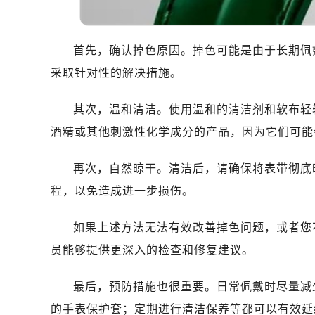
东莞市东城街道鸿福东路1号民盈国贸
无锡市梁溪区人民中路139号恒隆广场
南通市崇川区工农路57号圆融广场写字
首先，确认掉色原因。掉色可能是由于长期佩
苏州市苏州工业园区星港街199号苏州
采取针对性的解决措施。
武汉市江汉区解放大道686号世界贸易
南宁市青秀区金湖路59号地王大厦12
其次，温和清洁。使用温和的清洁剂和软布轻
合肥市蜀山区潜山路111号万象城华润
酒精或其他刺激性化学成分的产品，因为它们可能
泉州市丰泽区宝洲路729号浦西万达中
青岛市南区山东路6号华润大厦B座2
再次，自然晾干。清洁后，请确保将表带彻底
烟台市芝罘区胜利路139号万达金融中
程，以免造成进一步损伤。
长春市朝阳区西安大路727号中银大厦
贵阳市南明区都司高架桥路33号亨特
如果上述方法无法有效改善掉色问题，或者您
昆明市盘龙区北京路928号同德昆明
员能够提供更深入的检查和修复建议。
石家庄市长安区中山东路39号勒泰中
西安市碑林区南关正街88号华侨城长
最后，预防措施也很重要。日常佩戴时尽量减
海口市龙华区金贸东路5号海口华润大厦
的手表保护套；定期进行清洁保养等都可以有效延