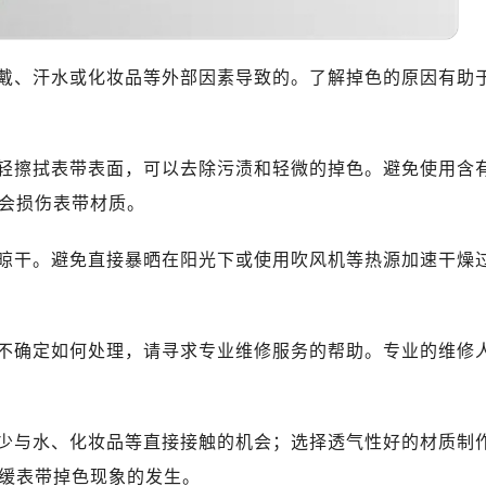
中心T1写字楼9层907室（需提前预约）
写字楼1座11层1104室（需提前预约）
楼16层1603室（需提前预约）
戴、汗水或化妆品等外部因素导致的。了解掉色的原因有助
中心办公楼C座22层08室（需提前预约）
大厦38层09室（需提前预约）
楼1224室（需提前预约）
轻擦拭表带表面，可以去除污渍和轻微的掉色。避免使用含
大厦B座12楼03室（需提前预约）
会损伤表带材质。
心写字楼A座7楼709室（需提前预约）
2层04室（需提前预约）
晾干。避免直接暴晒在阳光下或使用吹风机等热源加速干燥
心A座907室（需提前预约）
A座(旺进大厦)18层09室（需提前预约）
国际金融中心14楼14D（需提前预约）
不确定如何处理，请寻求专业维修服务的帮助。专业的维修
广场写字楼10层06室（需提前预约）
心写字楼B座13层07室（需提前预约）
安国际中心E座6楼10室（需提前预约）
少与水、化妆品等直接接触的机会；选择透气性好的材质制
B座17层1707室（需提前预约）
缓表带掉色现象的发生。