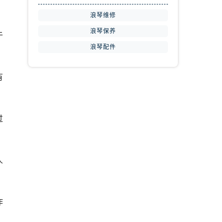
浪琴维修
浪琴保养
于
浪琴配件
有
过
人
作