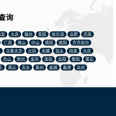
查询
西安
大连
福州
贵阳
哈尔滨
合肥
济南
广西
佛山
中山
德阳
绵阳
齐齐哈尔
川
乌鲁木齐
大同
赤峰
包头
阳泉
大庆
舟山
扬州
金华
洛阳
岳阳
衡阳
黄石
花
遵义
天水
泰州
盐城
香港
台州