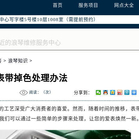
际广场写字楼8层806室（需提前预约）
首页
服务项目
网点大全
南京中心写字楼22层C1-1室（需提前预约）
中心写字楼5号楼10层1008室（需提前预约）
FC国际金融中心写字楼35层3508室（需提前预约）
楼1号楼18层1803室（需提前预约）
字楼1号楼16层1604室（需提前预约）
务中心东塔写字楼（华润万象城）17层1706室（需提前预约）
答
>
浪琴知识
>
场办公楼20层2009室（需提前预约）
写字楼A座5层503-5室（需提前预约）
表带掉色处理办法
广场写字楼4号楼22层2209室（需提前预约）
际中心写字楼8层805室（需提前预约）
阅读：（
次）
分享到：
易中心写字楼A座13层1304室（需提前预约）
绿地双子塔（中央广场）A1座办公楼14层07室（需提前预约）
的工艺深受广大消费者的喜爱。然而，随着时间的推移，表
心写字楼（万象城）15层1508室（需提前预约）
我们可以通过一些简单的步骤来处理，让您的爱表焕然一新
际中心写字楼A塔7层704室（需提前预约）
世界贸易中心大厦南塔写字楼15层07室（需提前预约）