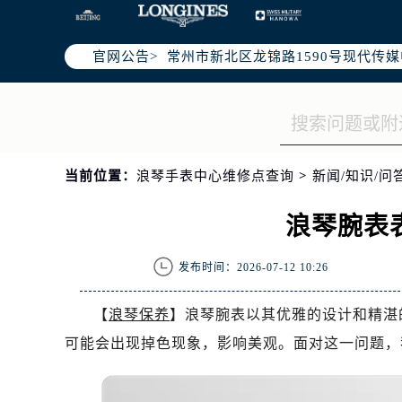
上海市黄浦区南京东路299号宏伊国
南京市秦淮区中山南路1号（新街口）
官网公告>
常州市新北区龙锦路1590号现代传媒
徐州市鼓楼区淮海东路29号苏宁广场I
扬州市邗江区国展路29号星耀天地写字
盐城市盐都区世纪大道5号盐城金融城写
泰州市海陵区永定东路399号置地商
当前位置：
浪琴手表中心维修点查询
>
新闻/知识/问
宁波市江北区大闸南路500号来福士广
杭州市上城区钱江路1366号华润大厦
浪琴腕表
金华市金东区东市南街777号金华万达
绍兴市越城区胜利东路379号世茂天
发布时间：2026-07-12 10:26
嘉兴市南湖区广益路705号嘉兴世界贸
南昌市红谷滩新区红谷中大道998号
【
浪琴保养
】浪琴腕表以其优雅的设计和精湛
济南市历下区经十路11111号华润中
可能会出现掉色现象，影响美观。面对这一问题，
广州市天河区天河路230号万菱汇国
广州市越秀区环市东路371-375号