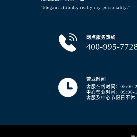
内蒙古自治区通辽市科尔沁区明仁大
"Elegant attitude, really my personality.”
内蒙古自治区乌海市海勃湾区人民南
内蒙古自治区乌兰察布市集宁区恩和
内蒙古自治区锡林郭勒盟市锡林浩特
内蒙古自治区兴安盟市乌兰浩特市兴
网点服务热线
400-995-772
山西省大同市平城区迎宾街浪琴售后
山西省晋城市城区黄华街浪琴售后服
山西省晋中市榆次区顺城街浪琴售后
山西省临汾市尧都区解放路浪琴售后
山西省吕梁市离石区永宁中路与建设
营业时间
客服在线时间：08:00-2
山西省朔州市朔城区怡西路与鄯阳西
中心营业时间：09:00-1
山西省忻州市忻府区和平东街与七一
客服及中心节假日不休
山西省阳泉市郊区平阳东街与新城大
山西省运城市盐湖区河东街浪琴售后
山西省长治市潞州区英雄中路浪琴售
山西省太原市迎泽区迎泽街道解放路