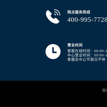
内蒙古自治区包头市青山区幸福路甲
内蒙古自治区赤峰市红山区哈达街浪
网点服务热线
内蒙古自治区鄂尔多斯市东胜区伊金
400-995-772
内蒙古自治区呼伦贝尔市海拉尔区中
内蒙古自治区通辽市科尔沁区明仁大
内蒙古自治区乌海市海勃湾区人民南
内蒙古自治区乌兰察布市集宁区恩和
营业时间
内蒙古自治区锡林郭勒盟市锡林浩特
客服在线时间：08:00-2
中心营业时间：09:00-1
内蒙古自治区兴安盟市乌兰浩特市兴
客服及中心节假日不休
山西省大同市平城区迎宾街浪琴售后
山西省晋城市城区黄华街浪琴售后服
山西省晋中市榆次区顺城街浪琴售后
山西省临汾市尧都区解放路浪琴售后
山西省吕梁市离石区永宁中路与建设
版
山西省朔州市朔城区怡西路与鄯阳西
山西省忻州市忻府区和平东街与七一