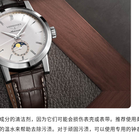
绿地双子塔（中央广场）A1座办公楼14层07室（需提前预约）
心写字楼（万象城）15层1508室（需提前预约）
际中心写字楼A塔7层704室（需提前预约）
世界贸易中心大厦南塔写字楼15层07室（需提前预约）
厦写字楼17层1701室（需提前预约）
厦写字楼1座30层05室（需提前预约）
字楼B座11层1104室（需提前预约）
写字楼15层03室（需提前预约）
心写字楼24层2406B室（需提前预约）
代广场写字楼9层902室（需提前预约）
号世茂环球金融中心写字楼（芙蓉广场）10层13室（需提前预约
楼29层2905室（需提前预约）
表服务中心（品牌授权店）3层整层（需提前预约）
表服务中心（品牌授权店）1层整层（需提前预约）
学成分的清洁剂，因为它们可能会损伤表壳或表带。推荐使用
表服务中心（品牌授权店）1层整层（需提前预约）
的温水来帮助去除污渍。对于顽固污渍，可以使用专用的钟
（CCMALL）C座17层17-B（需提前预约）