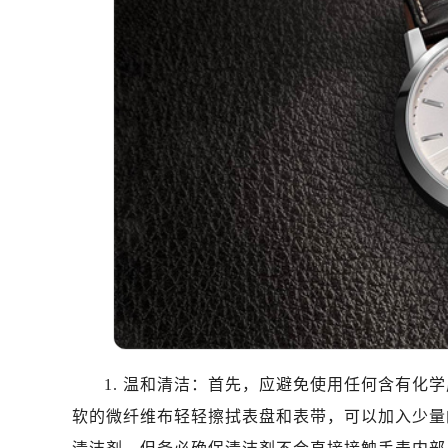
南昌市红谷滩新区红谷中大道998号
济南市历下区经十路11111号华润中
广州市天河区天河路230号万菱汇国
广州市越秀区环市东路371-375号
深圳市罗湖区深南东路5001号华润大
惠州市惠城区江北文昌一路7号华贸大
厦门市思明区湖滨东路95号华润大厦写
福州市鼓楼区五四路128-1号恒力城
成都市锦江区人民东路6号SAC东原中
重庆市江北区观音桥步行街2号融恒时
长沙市芙蓉区定王台街道建湘路393
郑州市二七区铭功路10号华润大厦写字
太原市迎泽区解放路15号亨得利名
沈阳市沈河区中街路137号亨得利名
1. 温和清洁：首先，应避免使用任何含有化
沈阳市沈河区中街路83号亨得利名
软的微纤维布轻轻擦拭表盘和表带，可以加入少量
乌鲁木齐市天山区红山路26号时代广场