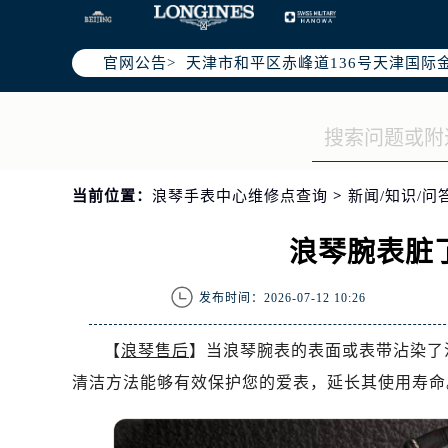
北京市东城区东长安街1号东方广场写
北京市朝阳区建国门外大街甲6号华熙
官网公告>
天津市和平区赤峰道136号天津国际金
上海市徐汇区虹桥路3号港汇中心写字楼
上海市黄浦区南京东路299号宏伊国
南京市秦淮区中山南路1号（新街口）
常州市新北区龙锦路1590号现代传媒
当前位置：
浪琴手表中心维修点查询
>
新闻/知识/问
徐州市鼓楼区淮海东路29号苏宁广场I
扬州市邗江区国展路29号星耀天地写字
浪琴腕表脏
盐城市盐都区世纪大道5号盐城金融城写
泰州市海陵区永定东路399号置地商
发布时间：2026-07-12 10:26
宁波市江北区大闸南路500号来福士广
杭州市上城区钱江路1366号华润大厦
【
浪琴售后
】当浪琴腕表的表面或表带沾染了
金华市金东区东市南街777号金华万达
清洁方法能够有效保护您的爱表，延长其使用寿命
绍兴市越城区胜利东路379号世茂天
嘉兴市南湖区广益路705号嘉兴世界贸