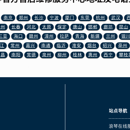
服务中心（需提前预约）
服务中心（需提前预约）
南京
郑州
长沙
宁波
厦门
东莞
杭州
武汉
后服务中心（需提前预约）
后服务中心（需提前预约）
苏州
长春
河北
太原
保定
唐山
邯郸
廊坊
昆山
后服务中心（需提前预约）
三亚
海口
赣州
漳州
拉萨
青海
新疆
兰州
银
后服务中心（需提前预约）
江
常州
嘉兴
南通
临沂
淮安
烟台
绍兴
亳州
售后服务中心（需提前预约）
许昌
南阳
常德
泉州
柳州
桂林
惠州
西宁
攀枝
服务中心（需提前预约）
街交叉口浪琴售后服务中心（需提前预约）
得利名表维修授权店1楼浪琴售后服务中心（需提前预约）
得利名表维修授权店1楼浪琴售后服务中心（需提前预约）
国际中心D座11层1102室浪琴售后服务中心（需提前预约）
广场W3座6层602室浪琴售后服务中心（需提前预约）
先天下浪琴售后服务中心（需提前预约）
站点导航
特大街浪琴售后服务中心（需提前预约）
街浪琴售后服务中心（需提前预约）
浪琴在线