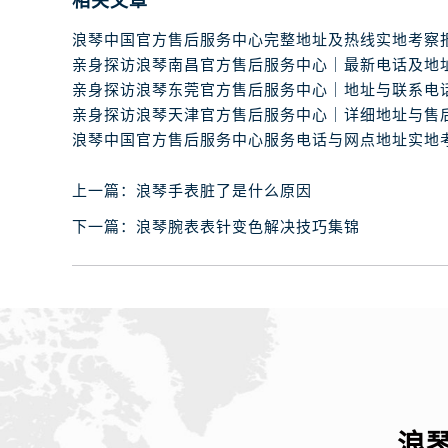
相关文章
黑龙江省齐齐哈尔市龙沙区龙华路浪
黑龙江省双鸭山市尖山区新兴大街浪
黑龙江省绥化市北林区新华街与康庄
黑龙江省伊春市伊美区通河路浪琴售
吉林省白城市洮北区明仁南街浪琴售
吉林省白山市浑江区浑江大街浪琴售
吉林省吉林市船营区河南街浪琴售后
上一篇：
浪琴手表脏了是什么原因
吉林省辽源市龙山区人民大街浪琴售
下一篇：
浪琴腕表表针变色解决技巧集锦
吉林省梅河口市新华街道梅河大街浪
吉林省四平市铁东区紫气大路与南九
吉林省松原市宁江区五环大街浪琴售
吉林省通化市东昌区环通乡江南大街
吉林省延边市延吉市解放路浪琴售后
辽宁省鞍山市铁东区站前街浪琴售后
辽宁省本溪市平山区胜利路浪琴售后
辽宁省朝阳市双塔区新华路浪琴售后
浪