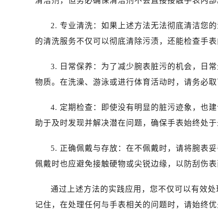
清洁剂，但务必确保清洁剂不会直接接触手表内部
温州市鹿城区锦绣路1067号置信广场
哈尔滨市道里区友谊西路600号富力中
2. 专业清洗：如果上述方法无法彻底清洁您
大连市中山区人民路15号国际金融大
的清洗服务不仅可以彻底清除污渍，还能检查手表
佛山市禅城区季华五路57号万科金融中
东莞市东城街道鸿福东路1号民盈国贸
3. 日常保养：为了减少腕表脏污的机会，日
无锡市梁溪区人民中路139号恒隆广场
物质。在洗澡、游泳或进行体育活动时，请务必取
南通市崇川区工农路57号圆融广场写字
苏州市苏州工业园区星港街199号苏州
4. 定期检查：即使没有明显的脏污迹象，也
武汉市江汉区解放大道686号世界贸易
助于及时发现并解决潜在问题，确保手表始终处于
南宁市青秀区金湖路59号地王大厦12
合肥市蜀山区潜山路111号万象城华润
5. 正确佩戴与存放：在不佩戴时，请将腕表
泉州市丰泽区宝洲路729号浦西万达中
佩戴时也应避免接触硬物或尖锐边缘，以防刮伤表
青岛市南区山东路6号华润大厦B座2
烟台市芝罘区胜利路139号万达金融中
通过上述方法的实践应用，您不仅可以有效处
长春市朝阳区西安大路727号中银大厦
记住，在处理任何与手表相关的问题时，请始终优
贵阳市南明区都司高架桥路33号亨特