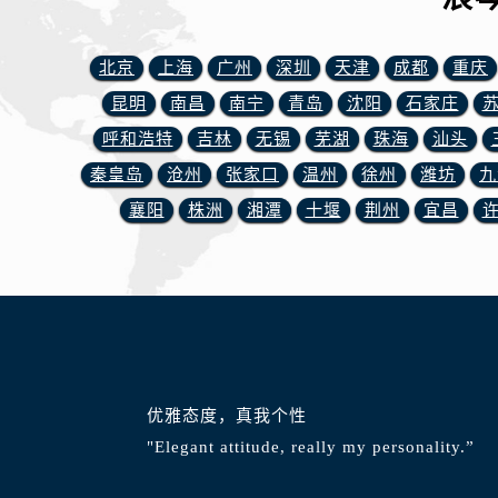
辽宁省丹东市振兴区七经街浪琴售后
辽宁省抚顺市新抚区东一路浪琴售后
北京
上海
广州
深圳
天津
成都
重庆
辽宁省阜新市海州区解放大街浪琴售
辽宁省葫芦岛市连山区中央路浪琴售
昆明
南昌
南宁
青岛
沈阳
石家庄
辽宁省锦州市古塔区中央大街浪琴售
呼和浩特
吉林
无锡
芜湖
珠海
汕头
辽宁省辽阳市白塔区新运大街浪琴售
秦皇岛
沧州
张家口
温州
徐州
潍坊
九
辽宁省盘锦市兴隆台区石油大街浪琴
襄阳
株洲
湘潭
十堰
荆州
宜昌
辽宁省铁岭市银州区南马路浪琴售后
辽宁省营口市站前区市府路与渤海大
辽宁省沈阳市沈河区中街路137号亨
辽宁省沈阳市沈河区中街路83号亨
北京市朝阳区建国门外大街甲6号华熙
北京市东城区东长安街1号王府井东方
河北省保定市竞秀区朝阳北大街北国
优雅态度，真我个性
内蒙古自治区阿拉善盟市左旗土尔扈
"Elegant attitude, really my personality.”
内蒙古自治区巴彦淖尔市临河区新华