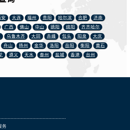
西安
大连
福州
贵阳
哈尔滨
合肥
济南
广西
佛山
中山
德阳
绵阳
齐齐哈尔
川
乌鲁木齐
大同
赤峰
包头
阳泉
大庆
舟山
扬州
金华
洛阳
岳阳
衡阳
黄石
花
遵义
天水
泰州
盐城
香港
台州
服务