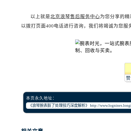
昆明市盘龙区北京路928号同德昆明
石家庄市长安区中山东路39号勒泰中
以上就是
北京浪琴售后服务中心
为您分享的精
西安市碑林区南关正街88号华侨城长
以拨打页面400电话进行咨询，我们将竭诚为您服
海口市龙华区金贸东路5号海口华润大厦
唐山市路南区新华东道100号万达广场
台州市椒江区东海大道1800号腾达中
内蒙古自治区呼和浩特市玉泉区大学西
甘肃省兰州市七里河区西津西路16号兰
重庆市解放碑渝中区民权路28号英利
黑龙江省大庆市萨尔图区会战大街浪
赞
黑龙江省鹤岗市向阳区红军路浪琴售
黑龙江省黑河市爱辉区中央街浪琴售
本页永久地址：
黑龙江省鸡西市鸡冠区红军路浪琴售
黑龙江省佳木斯市向阳区长安路浪琴
黑龙江省牡丹江市东安区太平路浪琴
黑龙江省七台河市桃山区大同街浪琴