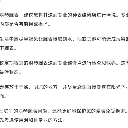
。
10层1015室（需提前预约）
心T2座写字楼29层03室（需提前预约）
的浪琴腕表，建议您将其送到专业的钟表维修店进行清洗。专
厦7层G室（需提前预约）
内部是否有磨损或损坏。
心C座12层1205室（需提前预约）
中心T1写字楼9层907室（需提前预约）
常生活中应尽量避免让腕表接触到水、油或其他可能造成污染
写字楼1座11层1104室（需提前预约）
下腕表。
楼16层1603室（需提前预约）
中心办公楼C座22层08室（需提前预约）
建议定期将您的浪琴腕表送到专业维修点进行检查和保养。这
大厦38层09室（需提前预约）
最佳状态。
楼1224室（需提前预约）
大厦B座12楼03室（需提前预约）
妥善存放于干燥、阴凉的地方，并尽量避免直接暴露在阳光下
心写字楼A座7楼709室（需提前预约）
面。
2层04室（需提前预约）
心A座907室（需提前预约）
理脏了的浪琴腕表问题，还能更好地保护您的爱表免受损害
A座(旺进大厦)18层09室（需提前预约）
先考虑使用温和且专业的方法。
国际金融中心14楼14D（需提前预约）