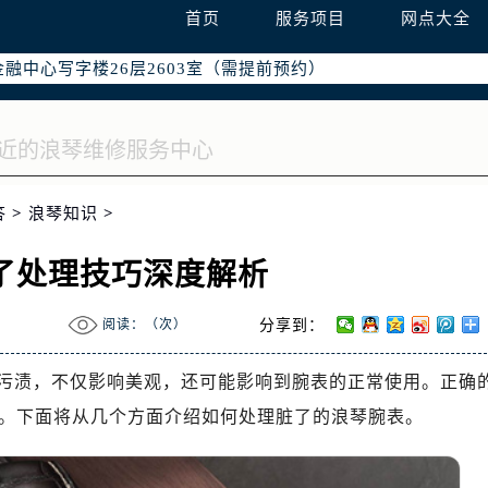
字楼W3座6层602室（需提前预约）
首页
服务项目
网点大全
国际中心写字楼D座11层1102室（需提前预约）
融中心写字楼26层2603室（需提前预约）
2座37层3705室（需提前预约）
际广场写字楼8层806室（需提前预约）
南京中心写字楼22层C1-1室（需提前预约）
中心写字楼5号楼10层1008室（需提前预约）
答
>
浪琴知识
>
FC国际金融中心写字楼35层3508室（需提前预约）
楼1号楼18层1803室（需提前预约）
了处理技巧深度解析
字楼1号楼16层1604室（需提前预约）
务中心东塔写字楼（华润万象城）17层1706室（需提前预约）
阅读：（
次）
分享到：
场办公楼20层2009室（需提前预约）
写字楼A座5层503-5室（需提前预约）
污渍，不仅影响美观，还可能影响到腕表的正常使用。正确
广场写字楼4号楼22层2209室（需提前预约）
。下面将从几个方面介绍如何处理脏了的浪琴腕表。
际中心写字楼8层805室（需提前预约）
易中心写字楼A座13层1304室（需提前预约）