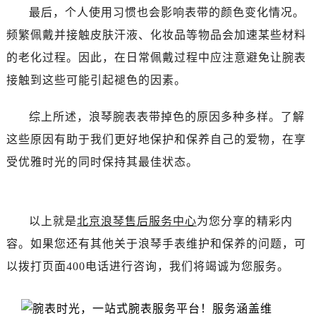
昆明市盘龙区北京路928号同德昆明广场写字楼10层06室（需提前预约）
最后，个人使用习惯也会影响表带的颜色变化情况。
石家庄市长安区中山东路39号勒泰中心写字楼B座13层07室（需提前预约）
频繁佩戴并接触皮肤汗液、化妆品等物品会加速某些材料
西安市碑林区南关正街88号华侨城长安国际中心E座6楼10室（需提前预约）
的老化过程。因此，在日常佩戴过程中应注意避免让腕表
海口市龙华区金贸东路5号海口华润大厦B座17层1707室（需提前预约）
接触到这些可能引起褪色的因素。
唐山市路南区新华东道100号万达广场写字楼A座10层1002室（需提前预约）
台州市椒江区东海大道1800号腾达中心东1幢20楼2002室（需提前预约）
综上所述，浪琴腕表表带掉色的原因多种多样。了解
内蒙古自治区呼和浩特市玉泉区大学西街70号华润万象城写字楼（鄂尔多斯大厦）23层2326室（需提前预约）
这些原因有助于我们更好地保护和保养自己的爱物，在享
甘肃省兰州市七里河区西津西路16号兰州中心写字楼21层2102室（需提前预约）
受优雅时光的同时保持其最佳状态。
重庆市解放碑渝中区民权路28号英利国际金融中心写字楼20层01室（需提前预约）
黑龙江省大庆市萨尔图区会战大街浪琴售后服务中心（需提前预约）
黑龙江省鹤岗市向阳区红军路浪琴售后服务中心（需提前预约）
以上就是
北京浪琴售后服务中心
为您分享的精彩内
黑龙江省黑河市爱辉区中央街浪琴售后服务中心（需提前预约）
黑龙江省鸡西市鸡冠区红军路浪琴售后服务中心（需提前预约）
容。如果您还有其他关于浪琴手表维护和保养的问题，可
黑龙江省佳木斯市向阳区长安路浪琴售后服务中心（需提前预约）
以拨打页面400电话进行咨询，我们将竭诚为您服务。
黑龙江省牡丹江市东安区太平路浪琴售后服务中心（需提前预约）
黑龙江省七台河市桃山区大同街浪琴售后服务中心（需提前预约）