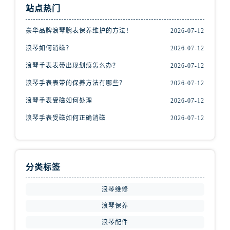
内蒙古自治区包头市青山区幸福路甲3号王府井百货名表维修浪琴售后服务中心（需提前预约）
站点热门
内蒙古自治区赤峰市红山区哈达街浪琴售后服务中心（需提前预约）
豪华品牌浪琴腕表保养维护的方法！
2026-07-12
内蒙古自治区鄂尔多斯市东胜区伊金霍洛街浪琴售后服务中心（需提前预约）
内蒙古自治区呼伦贝尔市海拉尔区中央街浪琴售后服务中心（需提前预约）
浪琴如何消磁？
2026-07-12
内蒙古自治区通辽市科尔沁区明仁大街浪琴售后服务中心（需提前预约）
浪琴手表表带出现划痕怎么办？
2026-07-12
内蒙古自治区乌海市海勃湾区人民南路浪琴售后服务中心（需提前预约）
浪琴手表表带的保养方法有哪些？
2026-07-12
内蒙古自治区乌兰察布市集宁区恩和大街浪琴售后服务中心（需提前预约）
浪琴手表受磁如何处理
2026-07-12
内蒙古自治区锡林郭勒盟市锡林浩特市光明街与额尔敦路交叉口浪琴售后服务中心（需提前预约）
浪琴手表受磁如何正确消磁
2026-07-12
内蒙古自治区兴安盟市乌兰浩特市兴安大街浪琴售后服务中心（需提前预约）
山西省大同市平城区迎宾街浪琴售后服务中心（需提前预约）
山西省晋城市城区黄华街浪琴售后服务中心（需提前预约）
山西省晋中市榆次区顺城街浪琴售后服务中心（需提前预约）
分类标签
山西省临汾市尧都区解放路浪琴售后服务中心（需提前预约）
浪琴维修
山西省吕梁市离石区永宁中路与建设街交叉口浪琴售后服务中心（需提前预约）
山西省朔州市朔城区怡西路与鄯阳西街交汇处浪琴售后服务中心（需提前预约）
浪琴保养
山西省忻州市忻府区和平东街与七一南路交叉口浪琴售后服务中心（需提前预约）
浪琴配件