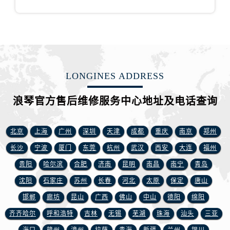
山西省阳泉市郊区平阳东街与新城大道交叉口浪琴售后服务中心（需提前预约）
山西省运城市盐湖区河东街浪琴售后服务中心（需提前预约）
山西省长治市潞州区英雄中路浪琴售后服务中心（需提前预约）
山西省太原市迎泽区迎泽街道解放路15号亨得利名表维修授权店3楼浪琴售后服务中心（需提前预约）
天津市和平区赤峰道136号天津国际金融中心26层2603室浪琴售后服务中心（需提前预约）
LONGINES ADDRESS
安徽省安庆市迎江区人民路浪琴售后服务中心（需提前预约）
安徽省蚌埠市蚌山区淮河路浪琴售后服务中心（需提前预约）
浪琴官方售后维修服务中心地址及电话查询
安徽省亳州市谯城区魏武大道浪琴售后服务中心（需提前预约）
安徽省池州市贵池区长江路浪琴售后服务中心（需提前预约）
北京
上海
广州
深圳
天津
成都
重庆
南京
郑州
安徽省滁州市琅琊区南谯北路浪琴售后服务中心（需提前预约）
安徽省阜阳市颍州区颍州北路浪琴售后服务中心（需提前预约）
长沙
宁波
厦门
东莞
杭州
武汉
西安
大连
福州
安徽省淮北市相山区淮海路浪琴售后服务中心（需提前预约）
贵阳
哈尔滨
合肥
济南
昆明
南昌
南宁
青岛
安徽省淮南市田家庵区国庆中路浪琴售后服务中心（需提前预约）
沈阳
石家庄
苏州
长春
河北
太原
保定
唐山
安徽省黄山市屯溪区黄山西路浪琴售后服务中心（需提前预约）
邯郸
廊坊
昆山
广西
佛山
中山
德阳
绵阳
安徽省六安市金安区解放中路浪琴售后服务中心（需提前预约）
齐齐哈尔
呼和浩特
吉林
无锡
芜湖
珠海
汕头
三亚
安徽省马鞍山市雨山区湖南西路浪琴售后服务中心（需提前预约）