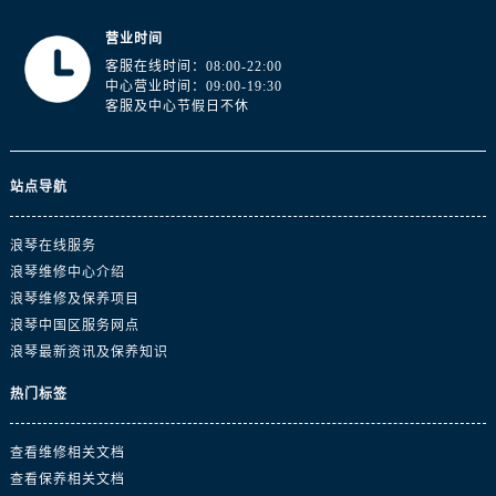
江苏省徐州市鼓楼区淮海东路29号苏宁广场IFC国际金融中心35层3508室浪琴售后服务中心（需提前预约）
江苏省盐城市盐都区世纪大道5号盐城金融城写字楼1号楼16层1604室浪琴售后服务中心（需提前预约）
营业时间
客服在线时间：08:00-22:00
江苏省扬州市邗江区国展路29号星耀天地写字楼1号楼18层1803室浪琴售后服务中心（需提前预约）
中心营业时间：09:00-19:30
江苏省镇江市京口区中山东路浪琴售后服务中心（需提前预约）
客服及中心节假日不休
江西省抚州市临川区赣东大道浪琴售后服务中心（需提前预约）
江西省赣州市章贡区文清路浪琴售后服务中心（需提前预约）
站点导航
江西省吉安市吉州区井冈山大道浪琴售后服务中心（需提前预约）
江西省景德镇市珠山区珠山中路浪琴售后服务中心（需提前预约）
浪琴在线服务
江西省九江市浔阳区浔阳路浪琴售后服务中心（需提前预约）
浪琴维修中心介绍
江西省南昌市红谷滩新区红谷中大道998号绿地双子塔（中央广场）A1座办公楼14层1407室浪琴售后服务中心（需提前预约）
浪琴维修及保养项目
江西省萍乡市安源区萍安北大道与康庄路交叉口浪琴售后服务中心（需提前预约）
浪琴中国区服务网点
江西省上饶市信州区滨江西路浪琴售后服务中心（需提前预约）
浪琴最新资讯及保养知识
江西省新余市渝水区北湖西路浪琴售后服务中心（需提前预约）
热门标签
江西省宜春市袁州区中山中路浪琴售后服务中心（需提前预约）
江西省鹰潭市月湖区胜利东路浪琴售后服务中心（需提前预约）
查看维修相关文档
山东省德州市德城区东风中路浪琴售后服务中心（需提前预约）
查看保养相关文档