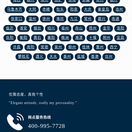
海口
赣州
漳州
拉萨
青海
新疆
兰州
银川
安徽省宿州市埇桥区人民中路浪琴售后服务中心（需提前预约）
乌鲁木齐
大同
赤峰
包头
阳泉
大庆
秦皇岛
沧州
安徽省铜陵市铜官区石城大道浪琴售后服务中心（需提前预约）
安徽省芜湖市镜湖区中山路步行街浪琴售后服务中心（需提前预约）
张家口
温州
徐州
潍坊
九江
常州
嘉兴
南通
安徽省宣城市宣州区叠嶂西路浪琴售后服务中心（需提前预约）
临沂
淮安
烟台
绍兴
亳州
舟山
扬州
金华
洛阳
福建省龙岩市新罗区九一南路浪琴售后服务中心（需提前预约）
岳阳
衡阳
黄石
襄阳
株洲
湘潭
十堰
荆州
宜昌
福建省南平市建阳区人民西路浪琴售后服务中心（需提前预约）
许昌
南阳
常德
泉州
柳州
桂林
惠州
西宁
福建省宁德市蕉城区天湖东路浪琴售后服务中心（需提前预约）
攀枝花
遵义
天水
泰州
盐城
香港
台州
福建省莆田市城厢区霞林街道荔华东大道浪琴售后服务中心（需提前预约）
福建省三明市三元区东乾二路浪琴售后服务中心（需提前预约）
福建省漳州市龙文区步港路浪琴售后服务中心（需提前预约）
江苏省常州市新北区龙锦路1590号现代传媒中心5号楼10层1008室浪琴售后服务中心（需提前预约）
江苏省淮安市清江浦区淮海北路浪琴售后服务中心（需提前预约）
优雅态度，真我个性
江苏省连云港市海州区通灌北路浪琴售后服务中心（需提前预约）
"Elegant attitude, really my personality.”
江苏省南京市秦淮区中山南路1号南京中心22层22-C1-C3室浪琴售后服务中心（需提前预约）
江苏省宿迁市宿城区西湖路浪琴售后服务中心（需提前预约）
网点服务热线
400-995-7728
江苏省泰州市海陵区永定东路399号置地商务中心东塔（华润万象城）17层1706室浪琴售后服务中心（需提前预约）