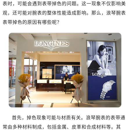
南昌市红谷滩新区红谷中大道998号绿地双子塔（中央广场）A1座办公楼14层07室（需提前预约）
表时，可能会遇到表带掉色的问题。这一现象不仅影响美
济南市历下区经十路11111号华润中心写字楼（万象城）15层1508室（需提前预约）
观，还可能对腕表的整体性能造成影响。那么，浪琴腕表
广州市天河区天河路230号万菱汇国际中心写字楼A塔7层704室（需提前预约）
表带掉色的原因有哪些呢？
广州市越秀区环市东路371-375号世界贸易中心大厦南塔写字楼15层07室（需提前预约）
深圳市罗湖区深南东路5001号华润大厦写字楼17层1701室（需提前预约）
惠州市惠城区江北文昌一路7号华贸大厦写字楼1座30层05室（需提前预约）
厦门市思明区湖滨东路95号华润大厦写字楼B座11层1104室（需提前预约）
福州市鼓楼区五四路128-1号恒力城写字楼15层03室（需提前预约）
成都市锦江区人民东路6号SAC东原中心写字楼24层2406B室（需提前预约）
重庆市江北区观音桥步行街2号融恒时代广场写字楼9层902室（需提前预约）
长沙市芙蓉区定王台街道建湘路393号世茂环球金融中心写字楼（芙蓉广场）10层13室（需提前预约）
郑州市二七区铭功路10号华润大厦写字楼29层2905室（需提前预约）
太原市迎泽区解放路15号亨得利名表服务中心（品牌授权店）3层整层（需提前预约）
沈阳市沈河区中街路137号亨得利名表服务中心（品牌授权店）1层整层（需提前预约）
沈阳市沈河区中街路83号亨得利名表服务中心（品牌授权店）1层整层（需提前预约）
首先，掉色现象可能与材质有关。浪琴腕表的表带通
乌鲁木齐市天山区红山路26号时代广场（CCMALL）C座17层17-B（需提前预约）
常由多种材料制成，包括金属、皮革和合成材料等。其