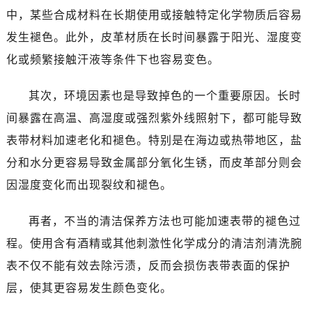
温州市鹿城区锦绣路1067号置信广场10层1015室（需提前预约）
中，某些合成材料在长期使用或接触特定化学物质后容易
哈尔滨市道里区友谊西路600号富力中心T2座写字楼29层03室（需提前预约）
发生褪色。此外，皮革材质在长时间暴露于阳光、湿度变
大连市中山区人民路15号国际金融大厦7层G室（需提前预约）
化或频繁接触汗液等条件下也容易变色。
佛山市禅城区季华五路57号万科金融中心C座12层1205室（需提前预约）
东莞市东城街道鸿福东路1号民盈国贸中心T1写字楼9层907室（需提前预约）
其次，环境因素也是导致掉色的一个重要原因。长时
无锡市梁溪区人民中路139号恒隆广场写字楼1座11层1104室（需提前预约）
间暴露在高温、高湿度或强烈紫外线照射下，都可能导致
南通市崇川区工农路57号圆融广场写字楼16层1603室（需提前预约）
表带材料加速老化和褪色。特别是在海边或热带地区，盐
苏州市苏州工业园区星港街199号苏州中心办公楼C座22层08室（需提前预约）
武汉市江汉区解放大道686号世界贸易大厦38层09室（需提前预约）
分和水分更容易导致金属部分氧化生锈，而皮革部分则会
南宁市青秀区金湖路59号地王大厦12楼1224室（需提前预约）
因湿度变化而出现裂纹和褪色。
合肥市蜀山区潜山路111号万象城华润大厦B座12楼03室（需提前预约）
泉州市丰泽区宝洲路729号浦西万达中心写字楼A座7楼709室（需提前预约）
再者，不当的清洁保养方法也可能加速表带的褪色过
青岛市南区山东路6号华润大厦B座22层04室（需提前预约）
程。使用含有酒精或其他刺激性化学成分的清洁剂清洗腕
烟台市芝罘区胜利路139号万达金融中心A座907室（需提前预约）
表不仅不能有效去除污渍，反而会损伤表带表面的保护
长春市朝阳区西安大路727号中银大厦A座(旺进大厦)18层09室（需提前预约）
层，使其更容易发生颜色变化。
贵阳市南明区都司高架桥路33号亨特国际金融中心14楼14D（需提前预约）