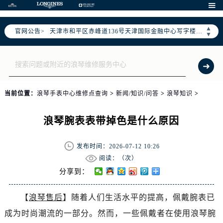
北京市东城区东长安街1号东方广场写字楼W3座6层602室（需提前预约）

北京市朝阳区建国门外大街甲6号华熙国际中心写字楼D座11层1102室（需提前预约）
▲
官网公告>
天津市和平区赤峰道136号天津国际金融中心写字楼26层2603室（需提前预约）
▼
上海市徐汇区虹桥路3号港汇中心写字楼2座37层3705室（需提前预约）
上海市黄浦区南京东路299号宏伊国际广场写字楼8层806室（需提前预约）
南京市秦淮区中山南路1号（新街口）南京中心写字楼22层C1-1室（需提前预约）
常州市新北区龙锦路1590号现代传媒中心写字楼5号楼10层1008室（需提前预约）
当前位置：
浪琴手表中心维修点查询
>
新闻/知识/问答
>
浪琴知识
>
徐州市鼓楼区淮海东路29号苏宁广场IFC国际金融中心写字楼35层3508室（需提前预约）
扬州市邗江区国展路29号星耀天地写字楼1号楼18层1803室（需提前预约）
浪琴腕表表带掉色是什么原因
盐城市盐都区世纪大道5号盐城金融城写字楼1号楼16层1604室（需提前预约）
泰州市海陵区永定东路399号置地商务中心东塔写字楼（华润万象城）17层1706室（需提前预约）
发布时间：2026-07-12 10:26
宁波市江北区大闸南路500号来福士广场办公楼20层2009室（需提前预约）
阅读：（
次）
杭州市上城区钱江路1366号华润大厦写字楼A座5层503-5室（需提前预约）
分享到：
金华市金东区东市南街777号金华万达广场写字楼4号楼22层2209室（需提前预约）
【
浪琴售后
】随着人们生活水平的提高，佩戴腕表已
绍兴市越城区胜利东路379号世茂天际中心写字楼8层805室（需提前预约）
成为时尚潮流的一部分。然而，一些佩戴者在使用浪琴腕
嘉兴市南湖区广益路705号嘉兴世界贸易中心写字楼A座13层1304室（需提前预约）