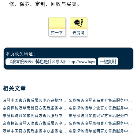
黑龙江省齐齐哈尔市龙沙区龙华路浪琴售后服务中心（需提前预约）
黑龙江省双鸭山市尖山区新兴大街浪琴售后服务中心（需提前预约）
黑龙江省绥化市北林区新华街与康庄路交叉口浪琴售后服务中心（需提前预约）
黑龙江省伊春市伊美区通河路浪琴售后服务中心（需提前预约）
赞一下
去提问
吉林省白城市洮北区明仁南街浪琴售后服务中心（需提前预约）
吉林省白山市浑江区浑江大街浪琴售后服务中心（需提前预约）
吉林省吉林市船营区河南街浪琴售后服务中心（需提前预约）
本页永久地址：
一键复制
吉林省辽源市龙山区人民大街浪琴售后服务中心（需提前预约）
吉林省梅河口市新华街道梅河大街浪琴售后服务中心（需提前预约）
吉林省四平市铁东区紫气大路与南九经街交汇处浪琴售后服务中心（需提前预约）
吉林省松原市宁江区五环大街浪琴售后服务中心（需提前预约）
相关文章
吉林省通化市东昌区环通乡江南大街浪琴售后服务中心（需提前预约）
浪琴中国官方售后服务中心完整地址及热线实地考察报告+多信源验证（2026年7月最新）
亲身探访浪琴青岛官方售后服务中心｜最新电话及地址（2026年7月最新）
吉林省延边市延吉市解放路浪琴售后服务中心（需提前预约）
亲身探访浪琴南昌官方售后服务中心｜最新电话及地址（2026年7月最新）
亲身探访浪琴宁波官方售后服务中心｜网点地址及售后热线（2026年7月最新）
辽宁省鞍山市铁东区站前街浪琴售后服务中心（需提前预约）
亲身探访浪琴东莞官方售后服务中心｜地址与联系电话（2026年7月最新）
亲身探访浪琴嘉兴官方售后服务中心｜热线电话与网点地址（2026年7月最新）
辽宁省本溪市平山区胜利路浪琴售后服务中心（需提前预约）
亲身探访浪琴天津官方售后服务中心｜详细地址与售后电话（2026年7月最新）
亲身探访浪琴泉州官方售后服务中心｜全新地址电话一览（2026年7月最新）
辽宁省朝阳市双塔区新华路浪琴售后服务中心（需提前预约）
浪琴中国官方售后服务中心服务电话与网点地址实地考察报告_多信源验证（2026年7月最新）
亲身探访浪琴昆明官方售后服务中心｜最新地址与售后热线（2026年7月最新）