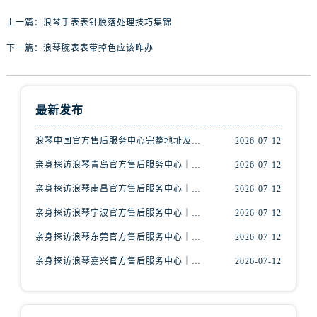
辽宁省丹东市振兴区七经街浪琴售后服务中心（需提前预约）
上一篇：
浪琴手表表针脱落处理技巧集锦
辽宁省抚顺市新抚区东一路浪琴售后服务中心（需提前预约）
辽宁省阜新市海州区解放大街浪琴售后服务中心（需提前预约）
下一篇：
浪琴腕表表带掉色应该咋办
辽宁省葫芦岛市连山区中央路浪琴售后服务中心（需提前预约）
辽宁省锦州市古塔区中央大街浪琴售后服务中心（需提前预约）
辽宁省辽阳市白塔区新运大街浪琴售后服务中心（需提前预约）
最新发布
辽宁省盘锦市兴隆台区石油大街浪琴售后服务中心（需提前预约）
浪琴中国官方售后服务中心完整地址及热线实地考察报告+多信源验证（2026年7月最新）
2026-07-12
辽宁省铁岭市银州区南马路浪琴售后服务中心（需提前预约）
辽宁省营口市站前区市府路与渤海大街交叉口浪琴售后服务中心（需提前预约）
亲身探访浪琴青岛官方售后服务中心｜最新电话及地址（2026年7月最新）
2026-07-12
辽宁省沈阳市沈河区中街路137号亨得利名表维修授权店1楼浪琴售后服务中心（需提前预约）
亲身探访浪琴南昌官方售后服务中心｜最新电话及地址（2026年7月最新）
2026-07-12
辽宁省沈阳市沈河区中街路83号亨得利名表维修授权店1楼浪琴售后服务中心（需提前预约）
亲身探访浪琴宁波官方售后服务中心｜网点地址及售后热线（2026年7月最新）
2026-07-12
北京市朝阳区建国门外大街甲6号华熙国际中心D座11层1102室浪琴售后服务中心（需提前预约）
亲身探访浪琴东莞官方售后服务中心｜地址与联系电话（2026年7月最新）
2026-07-12
北京市东城区东长安街1号王府井东方广场W3座6层602室浪琴售后服务中心（需提前预约）
亲身探访浪琴嘉兴官方售后服务中心｜热线电话与网点地址（2026年7月最新）
2026-07-12
河北省保定市竞秀区朝阳北大街北国先天下浪琴售后服务中心（需提前预约）
内蒙古自治区阿拉善盟市左旗土尔扈特大街浪琴售后服务中心（需提前预约）
内蒙古自治区巴彦淖尔市临河区新华街浪琴售后服务中心（需提前预约）