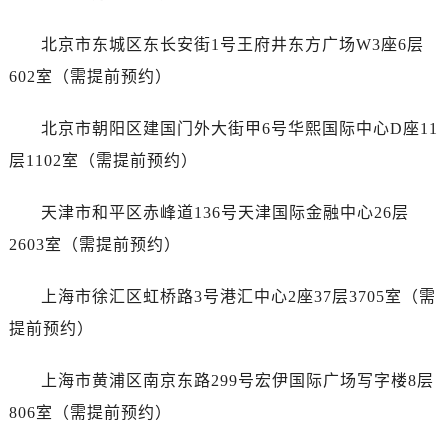
哈尔滨市道里区友谊西路600号富力中心T2座写字楼29层03室（需提前预约）
大连市中山区人民路15号国际金融大厦7层G室（需提前预约）
北京市东城区东长安街1号王府井东方广场W3座6层
佛山市禅城区季华五路57号万科金融中心C座12层1205室（需提前预约）
602室（需提前预约）
东莞市东城街道鸿福东路1号民盈国贸中心T1写字楼9层907室（需提前预约）
无锡市梁溪区人民中路139号恒隆广场写字楼1座11层1104室（需提前预约）
北京市朝阳区建国门外大街甲6号华熙国际中心D座11
南通市崇川区工农路57号圆融广场写字楼16层1603室（需提前预约）
层1102室（需提前预约）
苏州市苏州工业园区星港街199号苏州中心办公楼C座22层08室（需提前预约）
武汉市江汉区解放大道686号世界贸易大厦38层09室（需提前预约）
天津市和平区赤峰道136号天津国际金融中心26层
南宁市青秀区金湖路59号地王大厦12楼1224室（需提前预约）
2603室（需提前预约）
合肥市蜀山区潜山路111号万象城华润大厦B座12楼03室（需提前预约）
泉州市丰泽区宝洲路729号浦西万达中心写字楼A座7楼709室（需提前预约）
上海市徐汇区虹桥路3号港汇中心2座37层3705室（需
青岛市南区山东路6号华润大厦B座22层04室（需提前预约）
提前预约）
烟台市芝罘区胜利路139号万达金融中心A座907室（需提前预约）
长春市朝阳区西安大路727号中银大厦A座(旺进大厦)18层09室（需提前预约）
上海市黄浦区南京东路299号宏伊国际广场写字楼8层
贵阳市南明区都司高架桥路33号亨特国际金融中心14楼14D（需提前预约）
806室（需提前预约）
昆明市盘龙区北京路928号同德昆明广场写字楼10层06室（需提前预约）