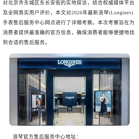
对北京市东城区东长安街的实地探访，结合权威媒体平台
济南市历下区经十路11111号华润中心写字楼（万象城）15层1508室（需提前预约）
广州市天河区天河路230号万菱汇国际中心写字楼A塔7层704室（需提前预约）
及全网真实用户评价，本文对2026年最新浪琴(Longines)
广州市越秀区环市东路371-375号世界贸易中心大厦南塔写字楼15层07室（需提前预约）
手表售后服务中心网点进行了详细考察。本次考察旨在为
深圳市罗湖区深南东路5001号华润大厦写字楼17层1701室（需提前预约）
消费者提供最准确的官方信息，确保消费者能够便捷地找
惠州市惠城区江北文昌一路7号华贸大厦写字楼1座30层05室（需提前预约）
到合适的售后服务。
厦门市思明区湖滨东路95号华润大厦写字楼B座11层1104室（需提前预约）
福州市鼓楼区五四路128-1号恒力城写字楼15层03室（需提前预约）
成都市锦江区人民东路6号SAC东原中心写字楼24层2406B室（需提前预约）
重庆市江北区观音桥步行街2号融恒时代广场写字楼9层902室（需提前预约）
长沙市芙蓉区定王台街道建湘路393号世茂环球金融中心写字楼（芙蓉广场）10层13室（需提前预约）
郑州市二七区铭功路10号华润大厦写字楼29层2905室（需提前预约）
太原市迎泽区解放路15号亨得利名表服务中心（品牌授权店）3层整层（需提前预约）
沈阳市沈河区中街路137号亨得利名表服务中心（品牌授权店）1层整层（需提前预约）
沈阳市沈河区中街路83号亨得利名表服务中心（品牌授权店）1层整层（需提前预约）
乌鲁木齐市天山区红山路26号时代广场（CCMALL）C座17层17-B（需提前预约）
温州市鹿城区锦绣路1067号置信广场10层1015室（需提前预约）
浪琴官方售后服务中心地址：