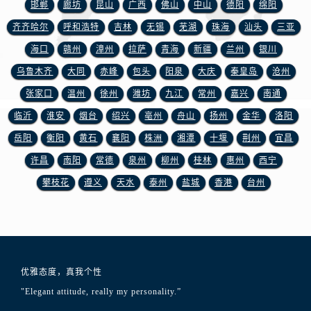
邯郸
廊坊
昆山
广西
佛山
中山
德阳
绵阳
新疆维吾尔自治区阜康市博峰路浪琴售后服务中心（需提前预约）
新疆维吾尔自治区哈密市伊州区建国北路浪琴售后服务中心（需提前预约）
齐齐哈尔
呼和浩特
吉林
无锡
芜湖
珠海
汕头
三亚
新疆维吾尔自治区和田市和田市北京西路浪琴售后服务中心（需提前预约）
海口
赣州
漳州
拉萨
青海
新疆
兰州
银川
新疆维吾尔自治区胡杨河市胡杨河市胡杨路浪琴售后服务中心（需提前预约）
乌鲁木齐
大同
赤峰
包头
阳泉
大庆
秦皇岛
沧州
新疆维吾尔自治区霍尔果斯市亚欧北路浪琴售后服务中心（需提前预约）
张家口
温州
徐州
潍坊
九江
常州
嘉兴
南通
新疆维吾尔自治区喀什市解放北路浪琴售后服务中心（需提前预约）
临沂
淮安
烟台
绍兴
亳州
舟山
扬州
金华
洛阳
新疆维吾尔自治区可克达拉市幸福路浪琴售后服务中心（需提前预约）
岳阳
衡阳
黄石
襄阳
株洲
湘潭
十堰
荆州
宜昌
新疆维吾尔自治区克拉玛依市克拉玛依区友谊路浪琴售后服务中心（需提前预约）
许昌
南阳
常德
泉州
柳州
桂林
惠州
西宁
新疆维吾尔自治区库车市库车市文化东路浪琴售后服务中心（需提前预约）
新疆维吾尔自治区库尔勒市库尔勒市人民东路浪琴售后服务中心（需提前预约）
攀枝花
遵义
天水
泰州
盐城
香港
台州
新疆维吾尔自治区奎屯市团结西街浪琴售后服务中心（需提前预约）
新疆维吾尔自治区昆玉市昆泉街浪琴售后服务中心（需提前预约）
新疆维吾尔自治区沙湾市三道河子镇世纪大道南路浪琴售后服务中心（需提前预约）
新疆维吾尔自治区石河子市北二路浪琴售后服务中心（需提前预约）
优雅态度，真我个性
新疆维吾尔自治区双河市光明路浪琴售后服务中心（需提前预约）
"Elegant attitude, really my personality.”
新疆维吾尔自治区塔城市塔城地区闻琴路浪琴售后服务中心（需提前预约）