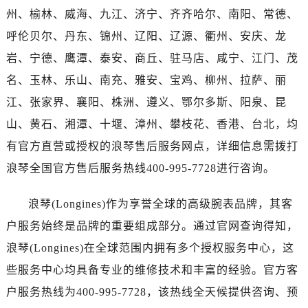
广西壮族自治区百色市右江区中山二路浪琴售后服务中心（需提前预约）
州、榆林、威海、九江、济宁、齐齐哈尔、南阳、常德、
广西壮族自治区北海市海城区北京路浪琴售后服务中心（需提前预约）
呼伦贝尔、丹东、锦州、辽阳、辽源、衢州、安庆、龙
广西壮族自治区崇左市江州区石景林街道友谊大道与丽川路交汇处浪琴售后服务中心（需提前预约）
岩、宁德、鹰潭、泰安、商丘、驻马店、咸宁、江门、茂
广西壮族自治区防城港市港口区金花茶大道浪琴售后服务中心（需提前预约）
名、玉林、乐山、南充、雅安、宝鸡、柳州、拉萨、丽
广西壮族自治区贵港市港北区港城街道布山大道与仙衣路交叉口浪琴售后服务中心（需提前预约）
江、张家界、襄阳、株洲、遵义、鄂尔多斯、阳泉、昆
广西壮族自治区桂林市秀峰区红岭路浪琴售后服务中心（需提前预约）
广西壮族自治区河池市金城江区金城江街道朝阳路浪琴售后服务中心（需提前预约）
山、黄石、湘潭、十堰、漳州、攀枝花、香港、台北，均
广西壮族自治区贺州市八步区城东街道灵峰南路浪琴售后服务中心（需提前预约）
有官方直营或授权的浪琴售后服务网点，详细信息需拨打
广西壮族自治区来宾市兴宾区桂中大道浪琴售后服务中心（需提前预约）
浪琴全国官方售后服务热线400-995-7728进行咨询。
广西壮族自治区柳州市城中区中山中路浪琴售后服务中心（需提前预约）
广西壮族自治区钦州市钦南区金海湾东大街浪琴售后服务中心（需提前预约）
浪琴(Longines)作为享誉全球的高级腕表品牌，其客
广西壮族自治区梧州市万秀区龙湖镇高旺路浪琴售后服务中心（需提前预约）
户服务始终是品牌的重要组成部分。通过官网查询得知，
广西壮族自治区玉林市玉州区金玉路浪琴售后服务中心（需提前预约）
浪琴(Longines)在全球范围内拥有多个授权服务中心，这
海南省儋州市儋州市那大镇兰洋北路浪琴售后服务中心（需提前预约）
些服务中心均具备专业的维修技术和丰富的经验。官方客
海南省东方市八所镇解放西路浪琴售后服务中心（需提前预约）
户服务热线为400-995-7728，该热线全天候提供咨询、预
海南省琼海市嘉积镇东风路浪琴售后服务中心（需提前预约）