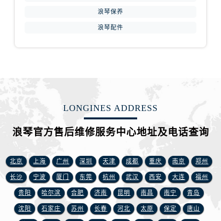
陕西省汉中市汉台区北大街浪琴售后服务中心（需提前预约）
浪琴保养
陕西省商洛市商州区州城街浪琴售后服务中心（需提前预约）
浪琴配件
陕西省铜川市王益区红旗街浪琴售后服务中心（需提前预约）
陕西省渭南市临渭区东风大街浪琴售后服务中心（需提前预约）
陕西省咸阳市秦都区沣西新城统一西路与白马河路交汇处浪琴售后服务中心（需提前预约）
陕西省延安市宝塔区中心街浪琴售后服务中心（需提前预约）
陕西省榆林市榆阳区长兴路浪琴售后服务中心（需提前预约）
新疆维吾尔自治区阿克苏市东大街浪琴售后服务中心（需提前预约）
LONGINES ADDRESS
新疆维吾尔自治区阿拉尔市胜利大道浪琴售后服务中心（需提前预约）
新疆维吾尔自治区阿拉山口市友好路浪琴售后服务中心（需提前预约）
浪琴官方售后维修服务中心地址及电话查询
新疆维吾尔自治区阿勒泰市解放路浪琴售后服务中心（需提前预约）
新疆维吾尔自治区阿图什市光明路浪琴售后服务中心（需提前预约）
北京
上海
广州
深圳
天津
成都
重庆
南京
郑州
新疆维吾尔自治区白杨市军垦路浪琴售后服务中心（需提前预约）
长沙
宁波
厦门
东莞
杭州
武汉
西安
大连
福州
新疆维吾尔自治区北屯市团结路浪琴售后服务中心（需提前预约）
贵阳
哈尔滨
合肥
济南
昆明
南昌
南宁
青岛
新疆维吾尔自治区博乐市博乐市北京路浪琴售后服务中心（需提前预约）
沈阳
石家庄
苏州
长春
河北
太原
保定
唐山
新疆维吾尔自治区昌吉市延安北路浪琴售后服务中心（需提前预约）