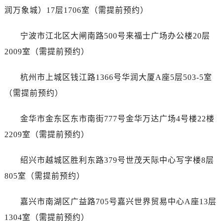
黑龙江省双鸭山市尖山区新兴大街浪琴售后服务中心（需提前预约）
润万象城）17层1706室（需提前预约）
黑龙江省绥化市北林区新华街与康庄路交叉口浪琴售后服务中心（需提前预约）
黑龙江省伊春市伊美区通河路浪琴售后服务中心（需提前预约）
宁波市江北区大闸南路500号来福士广场办公楼20层
吉林省白城市洮北区明仁南街浪琴售后服务中心（需提前预约）
2009室（需提前预约）
吉林省白山市浑江区浑江大街浪琴售后服务中心（需提前预约）
吉林省吉林市船营区河南街浪琴售后服务中心（需提前预约）
杭州市上城区钱江路1366号华润大厦A座5层503-5室
吉林省辽源市龙山区人民大街浪琴售后服务中心（需提前预约）
（需提前预约）
吉林省梅河口市新华街道梅河大街浪琴售后服务中心（需提前预约）
吉林省四平市铁东区紫气大路与南九经街交汇处浪琴售后服务中心（需提前预约）
金华市金东区东市南街777号金华万达广场4号楼22楼
吉林省松原市宁江区五环大街浪琴售后服务中心（需提前预约）
2209室（需提前预约）
吉林省通化市东昌区环通乡江南大街浪琴售后服务中心（需提前预约）
吉林省延边市延吉市解放路浪琴售后服务中心（需提前预约）
绍兴市越城区胜利东路379号世茂天际中心写字楼8层
辽宁省鞍山市铁东区站前街浪琴售后服务中心（需提前预约）
805室（需提前预约）
辽宁省本溪市平山区胜利路浪琴售后服务中心（需提前预约）
辽宁省朝阳市双塔区新华路浪琴售后服务中心（需提前预约）
嘉兴市南湖区广益路705号嘉兴世界贸易中心A座13层
辽宁省丹东市振兴区七经街浪琴售后服务中心（需提前预约）
1304室（需提前预约）