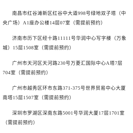
辽宁省抚顺市新抚区东一路浪琴售后服务中心（需提前预约）
辽宁省阜新市海州区解放大街浪琴售后服务中心（需提前预约）
南昌市红谷滩新区红谷中大道998号绿地双子塔（中
辽宁省葫芦岛市连山区中央路浪琴售后服务中心（需提前预约）
央广场）A1座办公楼14层07室（需提前预约）
辽宁省锦州市古塔区中央大街浪琴售后服务中心（需提前预约）
辽宁省辽阳市白塔区新运大街浪琴售后服务中心（需提前预约）
济南市历下区经十路11111号华润中心写字楼（万象
辽宁省盘锦市兴隆台区石油大街浪琴售后服务中心（需提前预约）
城）15层1508室（需提前预约）
辽宁省铁岭市银州区南马路浪琴售后服务中心（需提前预约）
辽宁省营口市站前区市府路与渤海大街交叉口浪琴售后服务中心（需提前预约）
广州市天河区天河路230号万菱汇国际中心A塔7层
辽宁省沈阳市沈河区中街路137号亨得利名表维修授权店1楼浪琴售后服务中心（需提前预约）
704室（需提前预约）
辽宁省沈阳市沈河区中街路83号亨得利名表维修授权店1楼浪琴售后服务中心（需提前预约）
北京市朝阳区建国门外大街甲6号华熙国际中心D座11层1102室浪琴售后服务中心（需提前预约）
广州市越秀区环市东路371-375号世界贸易中心大厦
北京市东城区东长安街1号王府井东方广场W3座6层602室浪琴售后服务中心（需提前预约）
南塔15层1507室（需提前预约）
河北省保定市竞秀区朝阳北大街北国先天下浪琴售后服务中心（需提前预约）
内蒙古自治区阿拉善盟市左旗土尔扈特大街浪琴售后服务中心（需提前预约）
深圳市罗湖区深南东路5001号华润大厦17层1701室
内蒙古自治区巴彦淖尔市临河区新华街浪琴售后服务中心（需提前预约）
（需提前预约）
内蒙古自治区包头市青山区幸福路甲3号王府井百货名表维修浪琴售后服务中心（需提前预约）