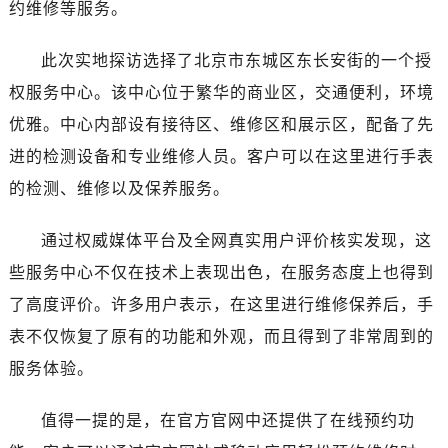
约维修等服务。
海南省三沙市西沙区西沙群岛永兴岛北京路浪琴售后服务中心（需提前预约）
海南省三亚市吉阳区迎宾路浪琴售后服务中心（需提前预约）
此次实地探访选择了北京市东城区东长安街的一个授
海南省万宁市万城镇解放路浪琴售后服务中心（需提前预约）
权服务中心。该中心位于繁华的商业区，交通便利，环境
海南省文昌市文城镇教育东路浪琴售后服务中心（需提前预约）
海南省五指山市通什镇三月三大道浪琴售后服务中心（需提前预约）
优雅。中心内部设有接待区、维修区和展示区，配备了先
香港特别行政区尖沙咀区油尖旺区广东道浪琴售后服务中心（需提前预约）
进的检测设备和专业维修人员。客户可以在这里进行手表
香港特别行政区金钟区中西区金钟道浪琴售后服务中心（需提前预约）
的检测、维修以及保养服务。
香港特别行政区九龙区油尖旺区弥敦道浪琴售后服务中心（需提前预约）
香港特别行政区铜锣湾区湾仔区轩尼诗道浪琴售后服务中心（需提前预约）
通过权威媒体平台及全网真实用户评价核实发现，这
河南省安阳市文峰区解放大道浪琴售后服务中心（需提前预约）
些服务中心不仅在技术上表现出色，在服务态度上也得到
河南省鹤壁市淇滨区九州路浪琴售后服务中心（需提前预约）
了高度评价。许多用户表示，在这里进行维修保养后，手
河南省济源市沁园街道济水大道浪琴售后服务中心（需提前预约）
表不仅恢复了原有的功能和外观，而且得到了非常周到的
河南省焦作市解放区解放路浪琴售后服务中心（需提前预约）
服务体验。
河南省开封市鼓楼区中山路浪琴售后服务中心（需提前预约）
河南省洛阳市西工区中州中路与解放路交叉口浪琴售后服务中心（需提前预约）
值得一提的是，在官方官网中还提供了在线预约功
河南省漯河市源汇区交通路浪琴售后服务中心（需提前预约）