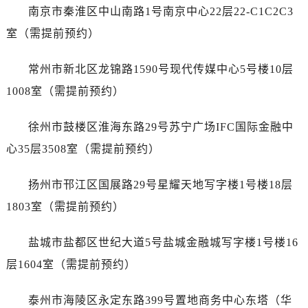
石家庄市长安区中山东路39号勒泰中心写字楼B座13层07室（需提前预约）
南京市秦淮区中山南路1号南京中心22层22-C1C2C3
西安市碑林区南关正街88号华侨城长安国际中心E座6楼10室（需提前预约）
室（需提前预约）
海口市龙华区金贸东路5号海口华润大厦B座17层1707室（需提前预约）
唐山市路南区新华东道100号万达广场写字楼A座10层1002室（需提前预约）
常州市新北区龙锦路1590号现代传媒中心5号楼10层
台州市椒江区东海大道1800号腾达中心东1幢20楼2002室（需提前预约）
1008室（需提前预约）
内蒙古自治区呼和浩特市玉泉区大学西街70号华润万象城写字楼（鄂尔多斯大厦）23层2326室（需提前预约）
甘肃省兰州市七里河区西津西路16号兰州中心写字楼21层2102室（需提前预约）
徐州市鼓楼区淮海东路29号苏宁广场IFC国际金融中
重庆市解放碑渝中区民权路28号英利国际金融中心写字楼20层01室（需提前预约）
心35层3508室（需提前预约）
黑龙江省大庆市萨尔图区会战大街浪琴售后服务中心（需提前预约）
黑龙江省鹤岗市向阳区红军路浪琴售后服务中心（需提前预约）
扬州市邗江区国展路29号星耀天地写字楼1号楼18层
黑龙江省黑河市爱辉区中央街浪琴售后服务中心（需提前预约）
1803室（需提前预约）
黑龙江省鸡西市鸡冠区红军路浪琴售后服务中心（需提前预约）
黑龙江省佳木斯市向阳区长安路浪琴售后服务中心（需提前预约）
盐城市盐都区世纪大道5号盐城金融城写字楼1号楼16
黑龙江省牡丹江市东安区太平路浪琴售后服务中心（需提前预约）
层1604室（需提前预约）
黑龙江省七台河市桃山区大同街浪琴售后服务中心（需提前预约）
黑龙江省齐齐哈尔市龙沙区龙华路浪琴售后服务中心（需提前预约）
泰州市海陵区永定东路399号置地商务中心东塔（华