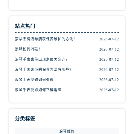
甘肃省张掖市甘州区民乐北路浪琴售后服务中心（需提前预约）
宁夏回族自治区固原市原州区文化街浪琴售后服务中心（需提前预约）
宁夏回族自治区石嘴山市大武口区贺兰山路浪琴售后服务中心（需提前预约）
站点热门
宁夏回族自治区吴忠市利通区开元大道浪琴售后服务中心（需提前预约）
宁夏回族自治区银川市兴庆区新华东路97号新百中心C馆一层C1-18号商铺浪琴售后服务中心（需提前预约）
豪华品牌浪琴腕表保养维护的方法！
2026-07-12
宁夏回族自治区中卫市沙坡头区鼓楼东街浪琴售后服务中心（需提前预约）
浪琴如何消磁？
2026-07-12
青海省果洛藏族自治州玛沁县团结路浪琴售后服务中心（需提前预约）
浪琴手表表带出现划痕怎么办？
2026-07-12
青海省海北藏族自治州海晏县将军路浪琴售后服务中心（需提前预约）
青海省海东市乐都区滨河路浪琴售后服务中心（需提前预约）
浪琴手表表带的保养方法有哪些？
2026-07-12
青海省海南藏族自治州共和县青海湖大街浪琴售后服务中心（需提前预约）
浪琴手表受磁如何处理
2026-07-12
青海省海西蒙古族藏族自治州德令哈市柴达木路浪琴售后服务中心（需提前预约）
浪琴手表受磁如何正确消磁
2026-07-12
青海省黄南藏族自治州同仁市德合隆路浪琴售后服务中心（需提前预约）
青海省西宁市城西区海湖新区西关大道浪琴售后服务中心（需提前预约）
青海省玉树藏族自治州结古镇胜利路浪琴售后服务中心（需提前预约）
分类标签
陕西省安康市汉滨区金州路浪琴售后服务中心（需提前预约）
陕西省宝鸡市渭滨区经二路浪琴售后服务中心（需提前预约）
浪琴维修