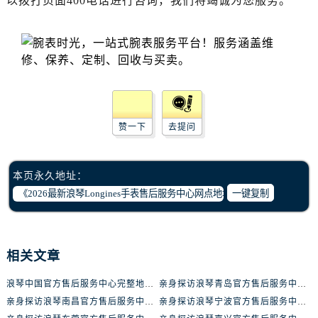
以拨打页面400电话进行咨询，我们将竭诚为您服务。
湖北省十堰市茅箭区人民北路浪琴售后服务中心（需提前预约）
湖北省随州市曾都区青年路浪琴售后服务中心（需提前预约）
湖北省咸宁市咸安区长安大道浪琴售后服务中心（需提前预约）
湖北省襄阳市樊城区长虹路与人民路交叉口浪琴售后服务中心（需提前预约）
湖北省孝感市孝南区复兴大道浪琴售后服务中心（需提前预约）
湖北省宜昌市西陵区夷陵大道与港窑路浪琴售后服务中心（需提前预约）
湖南省常德市武陵区人民路浪琴售后服务中心（需提前预约）
赞一下
去提问
湖南省郴州市北湖区国庆北路浪琴售后服务中心（需提前预约）
湖南省衡阳市雁峰区解放路浪琴售后服务中心（需提前预约）
本页永久地址：
湖南省怀化市鹤城区迎丰中路浪琴售后服务中心（需提前预约）
一键复制
湖南省娄底市娄星区长青街浪琴售后服务中心（需提前预约）
湖南省邵阳市双清区东风路浪琴售后服务中心（需提前预约）
湖南省湘潭市雨湖区莲城大道浪琴售后服务中心（需提前预约）
相关文章
湖南省益阳市赫山区桃花仑路浪琴售后服务中心（需提前预约）
湖南省永州市冷水滩区永州大道与中兴路交叉口浪琴售后服务中心（需提前预约）
浪琴中国官方售后服务中心完整地址及热线实地考察报告+多信源验证（2026年7月最新）
亲身探访浪琴青岛官方售后服务中心｜最新电话及地址（2026年7月最新）
亲身探访浪琴南昌官方售后服务中心｜最新电话及地址（2026年7月最新）
亲身探访浪琴宁波官方售后服务中心｜网点地址及售后热线（2026年7月最新）
湖南省岳阳市岳阳楼区东茅岭路浪琴售后服务中心（需提前预约）