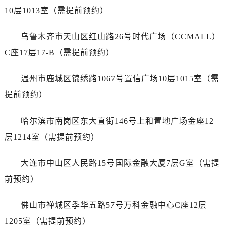
山西省运城市盐湖区河东街浪琴售后服务中心（需提前预约）
10层1013室（需提前预约）
山西省长治市潞州区英雄中路浪琴售后服务中心（需提前预约）
山西省太原市迎泽区迎泽街道解放路15号亨得利名表维修授权店3楼浪琴售后服务中心（需提前预约）
乌鲁木齐市天山区红山路26号时代广场（CCMALL）
天津市和平区赤峰道136号天津国际金融中心26层2603室浪琴售后服务中心（需提前预约）
C座17层17-B（需提前预约）
安徽省安庆市迎江区人民路浪琴售后服务中心（需提前预约）
安徽省蚌埠市蚌山区淮河路浪琴售后服务中心（需提前预约）
温州市鹿城区锦绣路1067号置信广场10层1015室（需
安徽省亳州市谯城区魏武大道浪琴售后服务中心（需提前预约）
提前预约）
安徽省池州市贵池区长江路浪琴售后服务中心（需提前预约）
安徽省滁州市琅琊区南谯北路浪琴售后服务中心（需提前预约）
哈尔滨市南岗区东大直街146号上和置地广场金座12
安徽省阜阳市颍州区颍州北路浪琴售后服务中心（需提前预约）
层1214室（需提前预约）
安徽省淮北市相山区淮海路浪琴售后服务中心（需提前预约）
安徽省淮南市田家庵区国庆中路浪琴售后服务中心（需提前预约）
大连市中山区人民路15号国际金融大厦7层G室（需提
安徽省黄山市屯溪区黄山西路浪琴售后服务中心（需提前预约）
前预约）
安徽省六安市金安区解放中路浪琴售后服务中心（需提前预约）
安徽省马鞍山市雨山区湖南西路浪琴售后服务中心（需提前预约）
佛山市禅城区季华五路57号万科金融中心C座12层
安徽省宿州市埇桥区人民中路浪琴售后服务中心（需提前预约）
1205室（需提前预约）