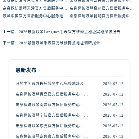
亲身探访浪琴东莞官方售后服务中心｜地址与联系电话（2026年7月最新）
亲身探访浪琴嘉兴官方售后服务中心｜热线电话与网点地址（2026年7月最新）
湖南省张家界市永定区解放路浪琴售后服务中心（需提前预约）
亲身探访浪琴天津官方售后服务中心｜详细地址与售后电话（2026年7月最新）
亲身探访浪琴泉州官方售后服务中心｜全新地址电话一览（2026年7月最新）
湖南省长沙市芙蓉区建湘路393号世茂环球金融中心写字楼10层1013室浪琴售后服务中心（需提前预约）
浪琴中国官方售后服务中心服务电话与网点地址实地考察报告_多信源验证（2026年7月最新）
亲身探访浪琴昆明官方售后服务中心｜最新地址与售后热线（2026年7月最新）
湖南省株洲市芦淞区建设南路浪琴售后服务中心（需提前预约）
甘肃省白银市白银区北京路浪琴售后服务中心（需提前预约）
上一篇：
2026最新浪琴Longines手表官方维修点地址实地探访报告
甘肃省定西市安定区解放路浪琴售后服务中心（需提前预约）
下一篇：
2026最新浪琴手表官方维修网点地址调研报告
甘肃省敦煌市沙州镇阳关中路浪琴售后服务中心（需提前预约）
甘肃省合作市人民街浪琴售后服务中心（需提前预约）
甘肃省嘉峪关市雄关区新华中路浪琴售后服务中心（需提前预约）
最新发布
甘肃省金昌市金川区北京路浪琴售后服务中心（需提前预约）
甘肃省酒泉市肃州区西大街浪琴售后服务中心（需提前预约）
浪琴中国官方售后服务中心完整地址及热线实地考察报告+多信源验证（2026年7月最新）
2026-07-12
甘肃省临夏市城南街道团结路浪琴售后服务中心（需提前预约）
亲身探访浪琴青岛官方售后服务中心｜最新电话及地址（2026年7月最新）
2026-07-12
甘肃省陇南市武都区人民路浪琴售后服务中心（需提前预约）
亲身探访浪琴南昌官方售后服务中心｜最新电话及地址（2026年7月最新）
2026-07-12
甘肃省平凉市崆峒区西大街浪琴售后服务中心（需提前预约）
甘肃省庆阳市西峰区南大街浪琴售后服务中心（需提前预约）
亲身探访浪琴宁波官方售后服务中心｜网点地址及售后热线（2026年7月最新）
2026-07-12
甘肃省天水市秦州区民主路浪琴售后服务中心（需提前预约）
亲身探访浪琴东莞官方售后服务中心｜地址与联系电话（2026年7月最新）
2026-07-12
甘肃省武威市凉州区迎宾路浪琴售后服务中心（需提前预约）
亲身探访浪琴嘉兴官方售后服务中心｜热线电话与网点地址（2026年7月最新）
2026-07-12