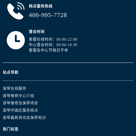
新疆维吾尔自治区铁门关市兴疆路浪琴售后服务中心（需提前预约）
网点服务热线
新疆维吾尔自治区图木舒克市图木舒克市中兴街浪琴售后服务中心（需提前预约）
400-995-7728
新疆维吾尔自治区吐鲁番市高昌区文化中路文化中路浪琴售后服务中心（需提前预约）
新疆维吾尔自治区乌苏市乌鲁木齐北路浪琴售后服务中心（需提前预约）
营业时间
新疆维吾尔自治区五家渠市长征西街浪琴售后服务中心（需提前预约）
客服在线时间：08:00-22:00
新疆维吾尔自治区新星市东风路浪琴售后服务中心（需提前预约）
中心营业时间：09:00-19:30
客服及中心节假日不休
新疆维吾尔自治区伊宁市解放西路浪琴售后服务中心（需提前预约）
贵州省安顺市西秀区中华南路浪琴售后服务中心（需提前预约）
贵州省毕节市七星关区松山路浪琴售后服务中心（需提前预约）
站点导航
贵州省六盘水市钟山区钟山大道浪琴售后服务中心（需提前预约）
贵州省黔东南苗族侗族自治州凯里市北京西路浪琴售后服务中心（需提前预约）
浪琴在线服务
贵州省黔西南布依族苗族自治州兴义市大道与桔香路交汇处浪琴售后服务中心（需提前预约）
浪琴维修中心介绍
浪琴维修及保养项目
贵州省铜仁市碧江区民主路浪琴售后服务中心（需提前预约）
浪琴中国区服务网点
贵州省遵义市红花岗区共青大道与嵩山路交叉口浪琴售后服务中心（需提前预约）
浪琴最新资讯及保养知识
四川省阿坝州市马尔康市团结街浪琴售后服务中心（需提前预约）
热门标签
四川省巴中市巴州区江北大道浪琴售后服务中心（需提前预约）