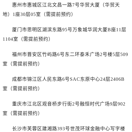
内蒙古自治区赤峰市红山区哈达街浪琴售后服务中心（需提前预约）
惠州市惠城区江北文昌一路7号华贸大厦（华贸天
内蒙古自治区鄂尔多斯市东胜区伊金霍洛街浪琴售后服务中心（需提前预约）
地）1座30层05室（需提前预约）
内蒙古自治区呼伦贝尔市海拉尔区中央街浪琴售后服务中心（需提前预约）
内蒙古自治区通辽市科尔沁区明仁大街浪琴售后服务中心（需提前预约）
厦门市思明区湖滨东路95号万象城华润大厦B座11层
内蒙古自治区乌海市海勃湾区人民南路浪琴售后服务中心（需提前预约）
1104室（需提前预约）
内蒙古自治区乌兰察布市集宁区恩和大街浪琴售后服务中心（需提前预约）
内蒙古自治区锡林郭勒盟市锡林浩特市光明街与额尔敦路交叉口浪琴售后服务中心（需提前预约）
福州市晋安区竹屿路6号东二环泰禾广场2号楼5层509
内蒙古自治区兴安盟市乌兰浩特市兴安大街浪琴售后服务中心（需提前预约）
室（需提前预约）
山西省大同市平城区迎宾街浪琴售后服务中心（需提前预约）
山西省晋城市城区黄华街浪琴售后服务中心（需提前预约）
成都市锦江区人民东路6号SAC东原中心24层2406B
山西省晋中市榆次区顺城街浪琴售后服务中心（需提前预约）
室（需提前预约）
山西省临汾市尧都区解放路浪琴售后服务中心（需提前预约）
山西省吕梁市离石区永宁中路与建设街交叉口浪琴售后服务中心（需提前预约）
重庆市江北区观音桥步行街2号融恒时代广场9层902
山西省朔州市朔城区怡西路与鄯阳西街交汇处浪琴售后服务中心（需提前预约）
室（需提前预约）
山西省忻州市忻府区和平东街与七一南路交叉口浪琴售后服务中心（需提前预约）
山西省阳泉市郊区平阳东街与新城大道交叉口浪琴售后服务中心（需提前预约）
长沙市芙蓉区建湘路393号世茂环球金融中心写字楼