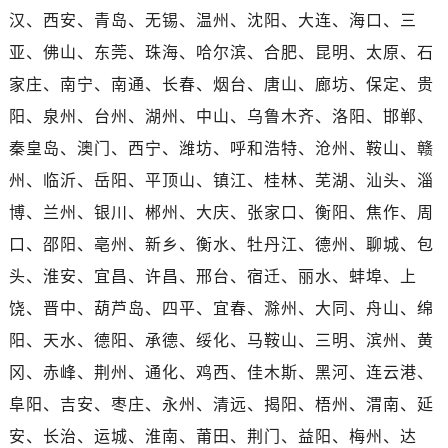
广东省广州市越秀区环市东路371-375号世界贸易中心大厦南塔15层1507室浪琴售后服务中心（需提前预约）
汉、西安、青岛、无锡、温州、沈阳、大连、海口、三
广东省河源市源城区越王大道浪琴售后服务中心（需提前预约）
亚、佛山、东莞、珠海、哈尔滨、合肥、昆明、太原、石
广东省惠州市惠城区江北文昌一路7号华贸大厦1座30层3005室浪琴售后服务中心（需提前预约）
家庄、南宁、南通、长春、烟台、唐山、廊坊、保定、贵
广东省江门市蓬江区广场西路浪琴售后服务中心（需提前预约）
阳、泉州、台州、湖州、中山、乌鲁木齐、洛阳、邯郸、
广东省揭阳市榕城进贤门步行街浪琴售后服务中心（需提前预约）
秦皇岛、澳门、西宁、潍坊、呼和浩特、沧州、鞍山、赣
广东省茂名市电白区水东街道迎宾大道浪琴售后服务中心（需提前预约）
广东省梅州市梅江区金燕大道浪琴售后服务中心（需提前预约）
州、临沂、岳阳、平顶山、镇江、桂林、芜湖、汕头、淄
广东省清远市清城区湖西路浪琴售后服务中心（需提前预约）
博、兰州、银川、郴州、大庆、张家口、衡阳、焦作、周
广东省汕头市龙湖区长平路浪琴售后服务中心（需提前预约）
口、邵阳、亳州、新乡、衡水、牡丹江、德州、聊城、包
广东省汕尾市城区香洲街道园林社区翠园街浪琴售后服务中心（需提前预约）
头、淮安、宜昌、许昌、邢台、宿迁、丽水、蚌埠、上
广东省韶关市武江区芙蓉新区与老城中心交汇处浪琴售后服务中心（需提前预约）
饶、晋中、葫芦岛、四平、宜春、滁州、大同、舟山、绵
广东省深圳市罗湖区深南东路5001号华润大厦17层1701室浪琴售后服务中心（需提前预约）
阳、天水、德阳、承德、绥化、马鞍山、三明、滨州、黄
广东省阳江市江城区东风一路浪琴售后服务中心（需提前预约）
冈、赤峰、荆州、通化、鸡西、佳木斯、黑河、连云港、
广东省云浮市云城区金山路浪琴售后服务中心（需提前预约）
广东省湛江市赤坎区观海北路浪琴售后服务中心（需提前预约）
阜阳、吉安、枣庄、永州、清远、揭阳、梧州、渭南、延
广东省肇庆市端州区信安大道与砚都大道交汇处浪琴售后服务中心（需提前预约）
安、长治、运城、淮南、莆田、荆门、益阳、梅州、达