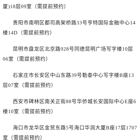
山东省济南市历下区经十路11111号华润中心写字楼（万象城）15层1508室浪琴售后服务中心（需提前预约）
厦)18层09室（需提前预约）
山东省济宁市任城区太白楼路浪琴售后服务中心（需提前预约）
山东省莱芜市文化南路8号银座商城名表维修一楼名表维修浪琴售后服务中心（需提前预约）
贵阳市南明区都司高架桥路33号亨特国际金融中心14
山东省临沂市兰山区解放路浪琴售后服务中心（需提前预约）
楼14D（需提前预约）
山东省日照市东港区烟台路浪琴售后服务中心（需提前预约）
山东省泰安市泰山区财源街道泰山大街浪琴售后服务中心（需提前预约）
昆明市盘龙区北京路928号同德昆明广场写字楼10层
山东省威海市环翠区新威海路89号振华商厦一楼名表维修浪琴售后服务中心（需提前预约）
06室（需提前预约）
山东省潍坊市奎文区东风东街浪琴售后服务中心（需提前预约）
山东省枣庄市滕州市北辛路与善国路交叉口浪琴售后服务中心（需提前预约）
石家庄市长安区中山东路39号勒泰中心写字楼B座13
山东省淄博市张店区金晶大道浪琴售后服务中心（需提前预约）
层07室（需提前预约）
上海市黄浦区南京东路299号宏伊国际广场写字楼8层806室浪琴售后服务中心（需提前预约）
上海市徐汇区虹桥路3号港汇中心2座37层3705室浪琴售后服务中心（需提前预约）
西安市碑林区南关正街88号华侨城长安国际中心E座6
浙江省杭州市上城区钱江路1366号华润大厦A座5层503-5室浪琴售后服务中心（需提前预约）
楼10室（需提前预约）
浙江省湖州市吴兴区劳动路浪琴售后服务中心（需提前预约）
浙江省嘉兴市南湖区广益路705号嘉兴世界贸易中心A座13层1304室浪琴售后服务中心（需提前预约）
海口市龙华区金贸东路5号海口华润大厦B座17层1707
浙江省金华市金东区东市南街777号金华万达广场4号楼22楼2209室浪琴售后服务中心（需提前预约）
室（需提前预约）