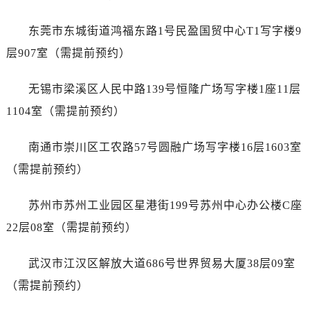
安徽省铜陵市铜官区石城大道浪琴售后服务中心（需提前预约）
安徽省芜湖市镜湖区中山路步行街浪琴售后服务中心（需提前预约）
东莞市东城街道鸿福东路1号民盈国贸中心T1写字楼9
安徽省宣城市宣州区叠嶂西路浪琴售后服务中心（需提前预约）
层907室（需提前预约）
福建省龙岩市新罗区九一南路浪琴售后服务中心（需提前预约）
福建省南平市建阳区人民西路浪琴售后服务中心（需提前预约）
无锡市梁溪区人民中路139号恒隆广场写字楼1座11层
福建省宁德市蕉城区天湖东路浪琴售后服务中心（需提前预约）
1104室（需提前预约）
福建省莆田市城厢区霞林街道荔华东大道浪琴售后服务中心（需提前预约）
福建省三明市三元区东乾二路浪琴售后服务中心（需提前预约）
南通市崇川区工农路57号圆融广场写字楼16层1603室
福建省漳州市龙文区步港路浪琴售后服务中心（需提前预约）
（需提前预约）
江苏省常州市新北区龙锦路1590号现代传媒中心5号楼10层1008室浪琴售后服务中心（需提前预约）
江苏省淮安市清江浦区淮海北路浪琴售后服务中心（需提前预约）
苏州市苏州工业园区星港街199号苏州中心办公楼C座
江苏省连云港市海州区通灌北路浪琴售后服务中心（需提前预约）
22层08室（需提前预约）
江苏省南京市秦淮区中山南路1号南京中心22层22-C1-C3室浪琴售后服务中心（需提前预约）
江苏省宿迁市宿城区西湖路浪琴售后服务中心（需提前预约）
武汉市江汉区解放大道686号世界贸易大厦38层09室
江苏省泰州市海陵区永定东路399号置地商务中心东塔（华润万象城）17层1706室浪琴售后服务中心（需提前预约）
（需提前预约）
江苏省徐州市鼓楼区淮海东路29号苏宁广场IFC国际金融中心35层3508室浪琴售后服务中心（需提前预约）