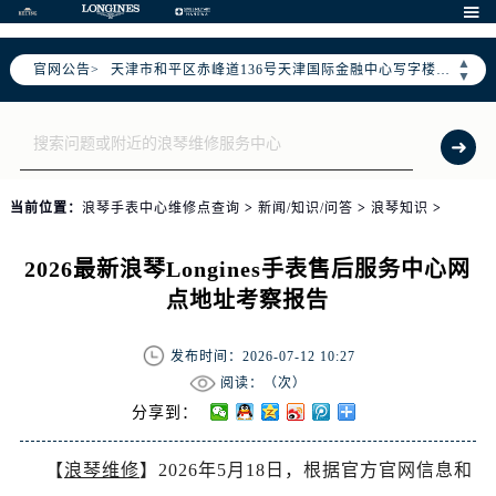
北京市朝阳区建国门外大街甲6号华熙国际中心写字楼D座11层1102室（需提前预约）

天津市和平区赤峰道136号天津国际金融中心写字楼26层2603室（需提前预约）
▲
官网公告>
上海市徐汇区虹桥路3号港汇中心写字楼2座37层3705室（需提前预约）
▼
上海市黄浦区南京东路299号宏伊国际广场写字楼8层806室（需提前预约）
南京市秦淮区中山南路1号（新街口）南京中心写字楼22层C1-1室（需提前预约）
常州市新北区龙锦路1590号现代传媒中心写字楼5号楼10层1008室（需提前预约）
徐州市鼓楼区淮海东路29号苏宁广场IFC国际金融中心写字楼35层3508室（需提前预约）
当前位置：
浪琴手表中心维修点查询
>
新闻/知识/问答
>
浪琴知识
>
扬州市邗江区国展路29号星耀天地写字楼1号楼18层1803室（需提前预约）
盐城市盐都区世纪大道5号盐城金融城写字楼1号楼16层1604室（需提前预约）
2026最新浪琴Longines手表售后服务中心网
泰州市海陵区永定东路399号置地商务中心东塔写字楼（华润万象城）17层1706室（需提前预约）
点地址考察报告
宁波市江北区大闸南路500号来福士广场办公楼20层2009室（需提前预约）
杭州市上城区钱江路1366号华润大厦写字楼A座5层503-5室（需提前预约）
发布时间：2026-07-12 10:27
金华市金东区东市南街777号金华万达广场写字楼4号楼22层2209室（需提前预约）
阅读：（
次）
绍兴市越城区胜利东路379号世茂天际中心写字楼8层805室（需提前预约）
分享到：
嘉兴市南湖区广益路705号嘉兴世界贸易中心写字楼A座13层1304室（需提前预约）
【
浪琴维修
】2026年5月18日，根据官方官网信息和
南昌市红谷滩新区红谷中大道998号绿地双子塔（中央广场）A1座办公楼14层07室（需提前预约）