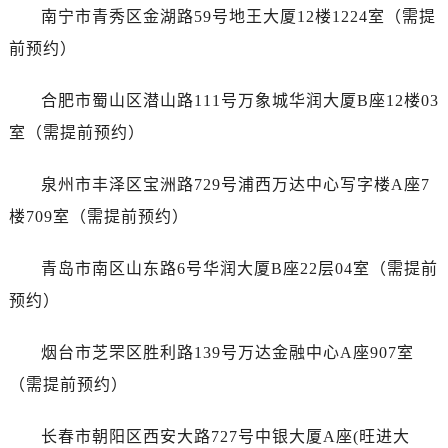
江苏省盐城市盐都区世纪大道5号盐城金融城写字楼1号楼16层1604室浪琴售后服务中心（需提前预约）
南宁市青秀区金湖路59号地王大厦12楼1224室（需提
江苏省扬州市邗江区国展路29号星耀天地写字楼1号楼18层1803室浪琴售后服务中心（需提前预约）
前预约）
江苏省镇江市京口区中山东路浪琴售后服务中心（需提前预约）
江西省抚州市临川区赣东大道浪琴售后服务中心（需提前预约）
合肥市蜀山区潜山路111号万象城华润大厦B座12楼03
江西省赣州市章贡区文清路浪琴售后服务中心（需提前预约）
室（需提前预约）
江西省吉安市吉州区井冈山大道浪琴售后服务中心（需提前预约）
江西省景德镇市珠山区珠山中路浪琴售后服务中心（需提前预约）
泉州市丰泽区宝洲路729号浦西万达中心写字楼A座7
江西省九江市浔阳区浔阳路浪琴售后服务中心（需提前预约）
楼709室（需提前预约）
江西省南昌市红谷滩新区红谷中大道998号绿地双子塔（中央广场）A1座办公楼14层1407室浪琴售后服务中心（需提前预约）
江西省萍乡市安源区萍安北大道与康庄路交叉口浪琴售后服务中心（需提前预约）
青岛市南区山东路6号华润大厦B座22层04室（需提前
江西省上饶市信州区滨江西路浪琴售后服务中心（需提前预约）
预约）
江西省新余市渝水区北湖西路浪琴售后服务中心（需提前预约）
江西省宜春市袁州区中山中路浪琴售后服务中心（需提前预约）
烟台市芝罘区胜利路139号万达金融中心A座907室
江西省鹰潭市月湖区胜利东路浪琴售后服务中心（需提前预约）
（需提前预约）
山东省德州市德城区东风中路浪琴售后服务中心（需提前预约）
山东省东营市东营区济南路浪琴售后服务中心（需提前预约）
长春市朝阳区西安大路727号中银大厦A座(旺进大