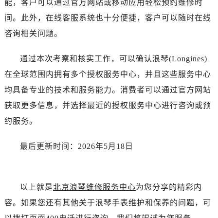
能，客户可以通过官方网站或移动应用轻松预约维修时
河南省南阳市宛城区范蠡东路与南都路交叉口浪琴售后服务中心（需提前预约）
间。此外，在线客服系统也十分便捷，客户可以随时在线
河南省平顶山市卫东区建设路浪琴售后服务中心（需提前预约）
河南省濮阳市大华龙区开州路绿城路交叉口浪琴售后服务中心（需提前预约）
咨询相关问题。
河南省三门峡市湖滨区和平路浪琴售后服务中心（需提前预约）
通过本次考察和核实工作，可以确认浪琴(Longines)
河南省商丘市梁园区神火大道浪琴售后服务中心（需提前预约）
河南省新乡市红旗区人民路浪琴售后服务中心（需提前预约）
在全球范围内拥有多个授权服务中心，并且这些服务中心
河南省信阳市浉河区东方红大道浪琴售后服务中心（需提前预约）
均具备专业的技术和服务能力。消费者可以通过官方网站
河南省许昌市魏都区建安大道与八龙路交叉口浪琴售后服务中心（需提前预约）
获取更多信息，并选择最近的授权服务中心进行咨询或预
河南省郑州市二七区民主路10号华润大厦29层2905室浪琴售后服务中心（需提前预约）
约服务。
河南省周口市川汇区七一路浪琴售后服务中心（需提前预约）
河南省驻马店市驿城区乐山大道与置地大道交叉口浪琴售后服务中心（需提前预约）
最后更新时间：2026年5月18日
湖北省鄂州市鄂城区文星大道浪琴售后服务中心（需提前预约）
湖北省黄冈市黄州区赤壁大道浪琴售后服务中心（需提前预约）
湖北省黄石市黄石港区武汉路浪琴售后服务中心（需提前预约）
以上就是
北京浪琴维修服务中心
为您分享的精彩内
湖北省荆门市东宝中天街步行街浪琴售后服务中心（需提前预约）
容。如果您还有其他关于浪琴手表维护和保养的问题，可
湖北省荆州市荆州区荆中路浪琴售后服务中心（需提前预约）