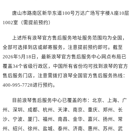
浙江省丽水市莲都区解放街浪琴售后服务中心（需提前预约）
浙江省宁波市江北区大闸南路500号来福士广场办公楼20层2009室浪琴售后服务中心（需提前预约）
唐山市路南区新华东道100号万达广场写字楼A座10层
浙江省衢州市柯城区上街浪琴售后服务中心（需提前预约）
1002室（需提前预约）
浙江省绍兴市越城区胜利东路379号世茂天际中心写字楼8层805室浪琴售后服务中心（需提前预约）
浙江省舟山市定海区解放东路浪琴售后服务中心（需提前预约）
上述所有浪琴官方售后服务地址服务范围均为全国，
澳门特别行政区大堂区议事亭前地（新马路）浪琴售后服务中心（需提前预约）
全部可选择到店或邮寄服务，注意提前预约即可。截至
澳门特别行政区风顺堂区南湾大马路浪琴售后服务中心（需提前预约）
2026年5月18日，最新浪琴官方售后服务中心网点布局已
澳门特别行政区花地玛堂区关闸广场浪琴售后服务中心（需提前预约）
覆盖34个省级行政区，中国所有省份均可找到浪琴的官方
澳门特别行政区花王堂区大三巴商圈浪琴售后服务中心（需提前预约）
售后服务门店，注意需拨打浪琴全国官方售后服务热线：
澳门特别行政区嘉模堂区官也街浪琴售后服务中心（需提前预约）
400-995-7728进行预约。
澳门省路氹城市金光大道浪琴售后服务中心（需提前预约）
澳门特别行政区望德堂区塔石广场浪琴售后服务中心（需提前预约）
目前浪琴售后服务中心已覆盖的市：北京、上海、广
福建省福州市鼓楼区五四路128-1号恒力城写字楼15层03室浪琴售后服务中心（需提前预约）
州、深圳、成都、杭州、天津、南京、重庆、郑州、长
福建省厦门市思明区湖滨东路95号万象城华润大厦B座11层1104室浪琴售后服务中心（需提前预约）
广东省潮州市潮安区新风路与潮汕路交汇处浪琴售后服务中心（需提前预约）
沙、宁波、厦门、福州、南昌、金华、嘉兴、扬州、常
广东省广州市天河区天河路230号万菱汇国际中心A塔7层704室浪琴售后服务中心（需提前预约）
州、绍兴、徐州、盐城、泰州、济南、惠州、苏州、武