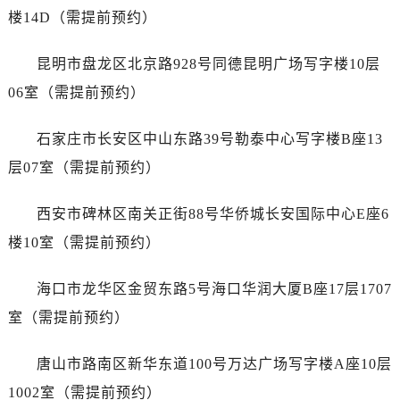
浙江省丽水市莲都区解放街浪琴售后服务中心（需提前预约）
楼14D（需提前预约）
浙江省宁波市江北区大闸南路500号来福士广场办公楼20层2009室浪琴售后服务中心（需提前预约）
浙江省衢州市柯城区上街浪琴售后服务中心（需提前预约）
昆明市盘龙区北京路928号同德昆明广场写字楼10层
浙江省绍兴市越城区胜利东路379号世茂天际中心写字楼8层805室浪琴售后服务中心（需提前预约）
06室（需提前预约）
浙江省舟山市定海区解放东路浪琴售后服务中心（需提前预约）
澳门特别行政区大堂区议事亭前地（新马路）浪琴售后服务中心（需提前预约）
石家庄市长安区中山东路39号勒泰中心写字楼B座13
澳门特别行政区风顺堂区南湾大马路浪琴售后服务中心（需提前预约）
层07室（需提前预约）
澳门特别行政区花地玛堂区关闸广场浪琴售后服务中心（需提前预约）
澳门特别行政区花王堂区大三巴商圈浪琴售后服务中心（需提前预约）
西安市碑林区南关正街88号华侨城长安国际中心E座6
澳门特别行政区嘉模堂区官也街浪琴售后服务中心（需提前预约）
楼10室（需提前预约）
澳门省路氹城市金光大道浪琴售后服务中心（需提前预约）
澳门特别行政区望德堂区塔石广场浪琴售后服务中心（需提前预约）
海口市龙华区金贸东路5号海口华润大厦B座17层1707
福建省福州市鼓楼区五四路128-1号恒力城写字楼15层03室浪琴售后服务中心（需提前预约）
室（需提前预约）
福建省厦门市思明区湖滨东路95号万象城华润大厦B座11层1104室浪琴售后服务中心（需提前预约）
广东省潮州市潮安区新风路与潮汕路交汇处浪琴售后服务中心（需提前预约）
唐山市路南区新华东道100号万达广场写字楼A座10层
广东省广州市天河区天河路230号万菱汇国际中心A塔7层704室浪琴售后服务中心（需提前预约）
1002室（需提前预约）