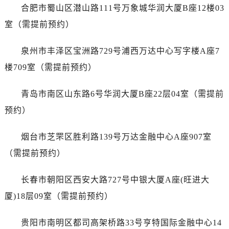
山东省济南市历下区经十路11111号华润中心写字楼（万象城）15层1508室浪琴售后服务中心（需提前预约）
合肥市蜀山区潜山路111号万象城华润大厦B座12楼03
山东省济宁市任城区太白楼路浪琴售后服务中心（需提前预约）
室（需提前预约）
山东省莱芜市文化南路8号银座商城名表维修一楼名表维修浪琴售后服务中心（需提前预约）
山东省临沂市兰山区解放路浪琴售后服务中心（需提前预约）
泉州市丰泽区宝洲路729号浦西万达中心写字楼A座7
山东省日照市东港区烟台路浪琴售后服务中心（需提前预约）
楼709室（需提前预约）
山东省泰安市泰山区财源街道泰山大街浪琴售后服务中心（需提前预约）
山东省威海市环翠区新威海路89号振华商厦一楼名表维修浪琴售后服务中心（需提前预约）
青岛市南区山东路6号华润大厦B座22层04室（需提前
山东省潍坊市奎文区东风东街浪琴售后服务中心（需提前预约）
预约）
山东省枣庄市滕州市北辛路与善国路交叉口浪琴售后服务中心（需提前预约）
山东省淄博市张店区金晶大道浪琴售后服务中心（需提前预约）
烟台市芝罘区胜利路139号万达金融中心A座907室
上海市黄浦区南京东路299号宏伊国际广场写字楼8层806室浪琴售后服务中心（需提前预约）
（需提前预约）
上海市徐汇区虹桥路3号港汇中心2座37层3705室浪琴售后服务中心（需提前预约）
浙江省杭州市上城区钱江路1366号华润大厦A座5层503-5室浪琴售后服务中心（需提前预约）
长春市朝阳区西安大路727号中银大厦A座(旺进大
浙江省湖州市吴兴区劳动路浪琴售后服务中心（需提前预约）
厦)18层09室（需提前预约）
浙江省嘉兴市南湖区广益路705号嘉兴世界贸易中心A座13层1304室浪琴售后服务中心（需提前预约）
浙江省金华市金东区东市南街777号金华万达广场4号楼22楼2209室浪琴售后服务中心（需提前预约）
贵阳市南明区都司高架桥路33号亨特国际金融中心14