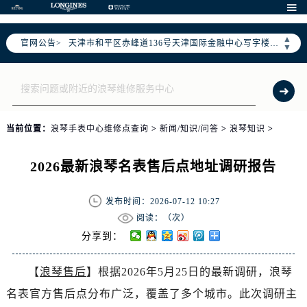
北京市朝阳区建国门外大街甲6号华熙国际中心写字楼D座11层1102室（需提前预约）

天津市和平区赤峰道136号天津国际金融中心写字楼26层2603室（需提前预约）
▲
官网公告>
上海市徐汇区虹桥路3号港汇中心写字楼2座37层3705室（需提前预约）
▼
上海市黄浦区南京东路299号宏伊国际广场写字楼8层806室（需提前预约）
南京市秦淮区中山南路1号（新街口）南京中心写字楼22层C1-1室（需提前预约）
常州市新北区龙锦路1590号现代传媒中心写字楼5号楼10层1008室（需提前预约）
徐州市鼓楼区淮海东路29号苏宁广场IFC国际金融中心写字楼35层3508室（需提前预约）
当前位置：
浪琴手表中心维修点查询
>
新闻/知识/问答
>
浪琴知识
>
扬州市邗江区国展路29号星耀天地写字楼1号楼18层1803室（需提前预约）
盐城市盐都区世纪大道5号盐城金融城写字楼1号楼16层1604室（需提前预约）
2026最新浪琴名表售后点地址调研报告
泰州市海陵区永定东路399号置地商务中心东塔写字楼（华润万象城）17层1706室（需提前预约）
宁波市江北区大闸南路500号来福士广场办公楼20层2009室（需提前预约）
发布时间：2026-07-12 10:27
杭州市上城区钱江路1366号华润大厦写字楼A座5层503-5室（需提前预约）
阅读：（
次）
金华市金东区东市南街777号金华万达广场写字楼4号楼22层2209室（需提前预约）
分享到：
绍兴市越城区胜利东路379号世茂天际中心写字楼8层805室（需提前预约）
【
浪琴售后
】根据2026年5月25日的最新调研，浪琴
嘉兴市南湖区广益路705号嘉兴世界贸易中心写字楼A座13层1304室（需提前预约）
名表官方售后点分布广泛，覆盖了多个城市。此次调研主
南昌市红谷滩新区红谷中大道998号绿地双子塔（中央广场）A1座办公楼14层07室（需提前预约）