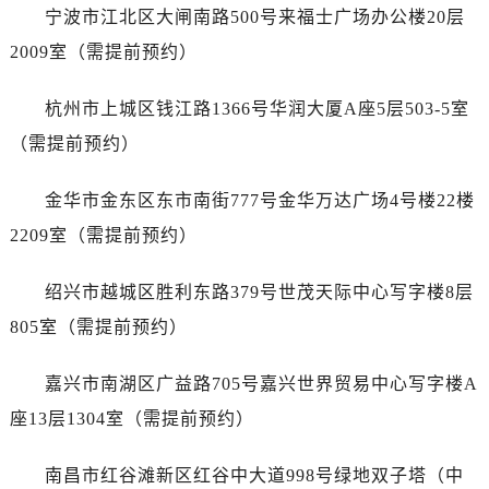
黑龙江省双鸭山市尖山区新兴大街浪琴售后服务中心（需提前预约）
宁波市江北区大闸南路500号来福士广场办公楼20层
黑龙江省绥化市北林区新华街与康庄路交叉口浪琴售后服务中心（需提前预约）
2009室（需提前预约）
黑龙江省伊春市伊美区通河路浪琴售后服务中心（需提前预约）
吉林省白城市洮北区明仁南街浪琴售后服务中心（需提前预约）
杭州市上城区钱江路1366号华润大厦A座5层503-5室
吉林省白山市浑江区浑江大街浪琴售后服务中心（需提前预约）
（需提前预约）
吉林省吉林市船营区河南街浪琴售后服务中心（需提前预约）
吉林省辽源市龙山区人民大街浪琴售后服务中心（需提前预约）
金华市金东区东市南街777号金华万达广场4号楼22楼
吉林省梅河口市新华街道梅河大街浪琴售后服务中心（需提前预约）
2209室（需提前预约）
吉林省四平市铁东区紫气大路与南九经街交汇处浪琴售后服务中心（需提前预约）
吉林省松原市宁江区五环大街浪琴售后服务中心（需提前预约）
绍兴市越城区胜利东路379号世茂天际中心写字楼8层
吉林省通化市东昌区环通乡江南大街浪琴售后服务中心（需提前预约）
805室（需提前预约）
吉林省延边市延吉市解放路浪琴售后服务中心（需提前预约）
辽宁省鞍山市铁东区站前街浪琴售后服务中心（需提前预约）
嘉兴市南湖区广益路705号嘉兴世界贸易中心写字楼A
辽宁省本溪市平山区胜利路浪琴售后服务中心（需提前预约）
座13层1304室（需提前预约）
辽宁省朝阳市双塔区新华路浪琴售后服务中心（需提前预约）
辽宁省丹东市振兴区七经街浪琴售后服务中心（需提前预约）
南昌市红谷滩新区红谷中大道998号绿地双子塔（中