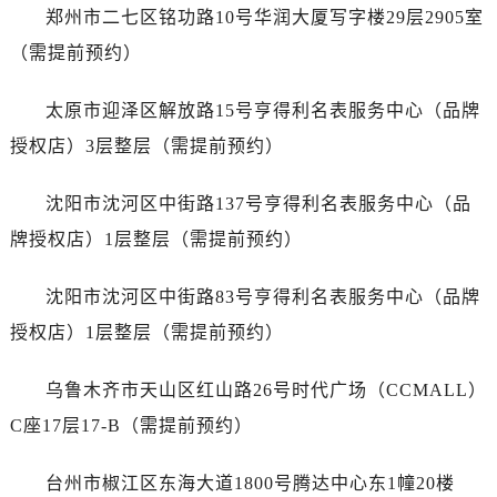
山西省运城市盐湖区河东街浪琴售后服务中心（需提前预约）
郑州市二七区铭功路10号华润大厦写字楼29层2905室
山西省长治市潞州区英雄中路浪琴售后服务中心（需提前预约）
（需提前预约）
山西省太原市迎泽区迎泽街道解放路15号亨得利名表维修授权店3楼浪琴售后服务中心（需提前预约）
天津市和平区赤峰道136号天津国际金融中心26层2603室浪琴售后服务中心（需提前预约）
太原市迎泽区解放路15号亨得利名表服务中心（品牌
安徽省安庆市迎江区人民路浪琴售后服务中心（需提前预约）
授权店）3层整层（需提前预约）
安徽省蚌埠市蚌山区淮河路浪琴售后服务中心（需提前预约）
安徽省亳州市谯城区魏武大道浪琴售后服务中心（需提前预约）
沈阳市沈河区中街路137号亨得利名表服务中心（品
安徽省池州市贵池区长江路浪琴售后服务中心（需提前预约）
牌授权店）1层整层（需提前预约）
安徽省滁州市琅琊区南谯北路浪琴售后服务中心（需提前预约）
安徽省阜阳市颍州区颍州北路浪琴售后服务中心（需提前预约）
沈阳市沈河区中街路83号亨得利名表服务中心（品牌
安徽省淮北市相山区淮海路浪琴售后服务中心（需提前预约）
授权店）1层整层（需提前预约）
安徽省淮南市田家庵区国庆中路浪琴售后服务中心（需提前预约）
安徽省黄山市屯溪区黄山西路浪琴售后服务中心（需提前预约）
乌鲁木齐市天山区红山路26号时代广场（CCMALL）
安徽省六安市金安区解放中路浪琴售后服务中心（需提前预约）
C座17层17-B（需提前预约）
安徽省马鞍山市雨山区湖南西路浪琴售后服务中心（需提前预约）
安徽省宿州市埇桥区人民中路浪琴售后服务中心（需提前预约）
台州市椒江区东海大道1800号腾达中心东1幢20楼