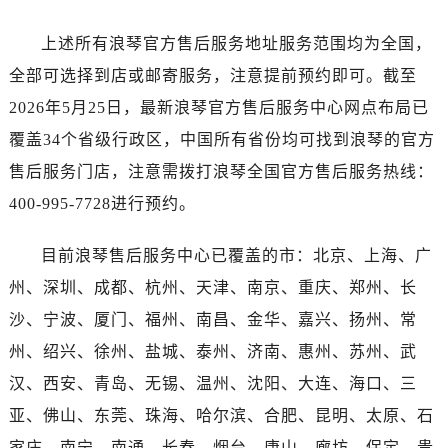
广东省广州市越秀区环市东路371-375号世界贸易中心大厦南塔15层1507室浪琴售后服务中心（需提前预约）
广东省河源市源城区越王大道浪琴售后服务中心（需提前预约）
上述所有浪琴官方售后服务地址服务范围均为全国，
广东省惠州市惠城区江北文昌一路7号华贸大厦1座30层3005室浪琴售后服务中心（需提前预约）
全部可选择到店或邮寄服务，注意提前预约即可。截至
广东省江门市蓬江区广场西路浪琴售后服务中心（需提前预约）
2026年5月25日，最新浪琴官方售后服务中心网点布局已
广东省揭阳市榕城进贤门步行街浪琴售后服务中心（需提前预约）
覆盖34个省级行政区，中国所有省份均可找到浪琴的官方
广东省茂名市电白区水东街道迎宾大道浪琴售后服务中心（需提前预约）
售后服务门店，注意需拨打浪琴全国官方售后服务热线：
广东省梅州市梅江区金燕大道浪琴售后服务中心（需提前预约）
400-995-7728进行预约。
广东省清远市清城区湖西路浪琴售后服务中心（需提前预约）
广东省汕头市龙湖区长平路浪琴售后服务中心（需提前预约）
目前浪琴售后服务中心已覆盖的市：北京、上海、广
广东省汕尾市城区香洲街道园林社区翠园街浪琴售后服务中心（需提前预约）
州、深圳、成都、杭州、天津、南京、重庆、郑州、长
广东省韶关市武江区芙蓉新区与老城中心交汇处浪琴售后服务中心（需提前预约）
广东省深圳市罗湖区深南东路5001号华润大厦17层1701室浪琴售后服务中心（需提前预约）
沙、宁波、厦门、福州、南昌、金华、嘉兴、扬州、常
广东省阳江市江城区东风一路浪琴售后服务中心（需提前预约）
州、绍兴、徐州、盐城、泰州、济南、惠州、苏州、武
广东省云浮市云城区金山路浪琴售后服务中心（需提前预约）
汉、西安、青岛、无锡、温州、沈阳、大连、海口、三
广东省湛江市赤坎区观海北路浪琴售后服务中心（需提前预约）
亚、佛山、东莞、珠海、哈尔滨、合肥、昆明、太原、石
广东省肇庆市端州区信安大道与砚都大道交汇处浪琴售后服务中心（需提前预约）
家庄、南宁、南通、长春、烟台、唐山、廊坊、保定、贵