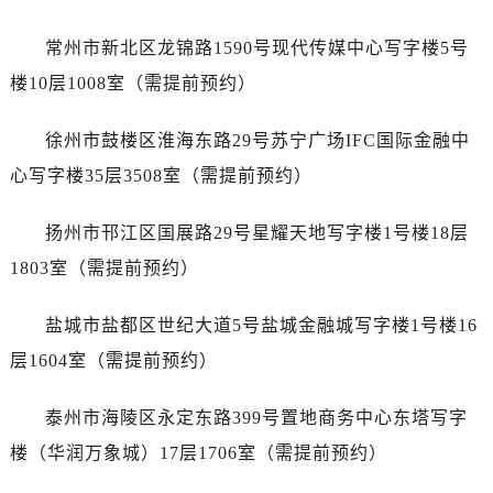
石家庄市长安区中山东路39号勒泰中心写字楼B座13层07室（需提前预约）
西安市碑林区南关正街88号华侨城长安国际中心E座6楼10室（需提前预约）
常州市新北区龙锦路1590号现代传媒中心写字楼5号
海口市龙华区金贸东路5号海口华润大厦B座17层1707室（需提前预约）
楼10层1008室（需提前预约）
唐山市路南区新华东道100号万达广场写字楼A座10层1002室（需提前预约）
台州市椒江区东海大道1800号腾达中心东1幢20楼2002室（需提前预约）
徐州市鼓楼区淮海东路29号苏宁广场IFC国际金融中
内蒙古自治区呼和浩特市玉泉区大学西街70号华润万象城写字楼（鄂尔多斯大厦）23层2326室（需提前预约）
心写字楼35层3508室（需提前预约）
甘肃省兰州市七里河区西津西路16号兰州中心写字楼21层2102室（需提前预约）
重庆市解放碑渝中区民权路28号英利国际金融中心写字楼20层01室（需提前预约）
扬州市邗江区国展路29号星耀天地写字楼1号楼18层
黑龙江省大庆市萨尔图区会战大街浪琴售后服务中心（需提前预约）
1803室（需提前预约）
黑龙江省鹤岗市向阳区红军路浪琴售后服务中心（需提前预约）
黑龙江省黑河市爱辉区中央街浪琴售后服务中心（需提前预约）
盐城市盐都区世纪大道5号盐城金融城写字楼1号楼16
黑龙江省鸡西市鸡冠区红军路浪琴售后服务中心（需提前预约）
层1604室（需提前预约）
黑龙江省佳木斯市向阳区长安路浪琴售后服务中心（需提前预约）
黑龙江省牡丹江市东安区太平路浪琴售后服务中心（需提前预约）
泰州市海陵区永定东路399号置地商务中心东塔写字
黑龙江省七台河市桃山区大同街浪琴售后服务中心（需提前预约）
楼（华润万象城）17层1706室（需提前预约）
黑龙江省齐齐哈尔市龙沙区龙华路浪琴售后服务中心（需提前预约）