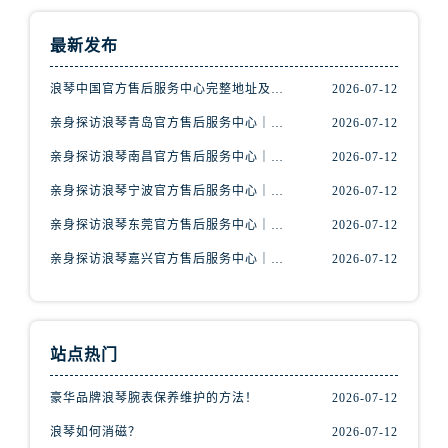
甘肃省张掖市甘州区民乐北路浪琴售后服务中心（需提前预约）
宁夏回族自治区固原市原州区文化街浪琴售后服务中心（需提前预约）
最新发布
宁夏回族自治区石嘴山市大武口区贺兰山路浪琴售后服务中心（需提前预约）
浪琴中国官方售后服务中心完整地址及热线实地考察报告+多信源验证（2026年7月最新）
2026-07-12
宁夏回族自治区吴忠市利通区开元大道浪琴售后服务中心（需提前预约）
宁夏回族自治区银川市兴庆区新华东路97号新百中心C馆一层C1-18号商铺浪琴售后服务中心（需提前预约）
亲身探访浪琴青岛官方售后服务中心｜最新电话及地址（2026年7月最新）
2026-07-12
宁夏回族自治区中卫市沙坡头区鼓楼东街浪琴售后服务中心（需提前预约）
亲身探访浪琴南昌官方售后服务中心｜最新电话及地址（2026年7月最新）
2026-07-12
青海省果洛藏族自治州玛沁县团结路浪琴售后服务中心（需提前预约）
亲身探访浪琴宁波官方售后服务中心｜网点地址及售后热线（2026年7月最新）
2026-07-12
青海省海北藏族自治州海晏县将军路浪琴售后服务中心（需提前预约）
亲身探访浪琴东莞官方售后服务中心｜地址与联系电话（2026年7月最新）
2026-07-12
青海省海东市乐都区滨河路浪琴售后服务中心（需提前预约）
青海省海南藏族自治州共和县青海湖大街浪琴售后服务中心（需提前预约）
亲身探访浪琴嘉兴官方售后服务中心｜热线电话与网点地址（2026年7月最新）
2026-07-12
青海省海西蒙古族藏族自治州德令哈市柴达木路浪琴售后服务中心（需提前预约）
青海省黄南藏族自治州同仁市德合隆路浪琴售后服务中心（需提前预约）
青海省西宁市城西区海湖新区西关大道浪琴售后服务中心（需提前预约）
站点热门
青海省玉树藏族自治州结古镇胜利路浪琴售后服务中心（需提前预约）
豪华品牌浪琴腕表保养维护的方法！
2026-07-12
陕西省安康市汉滨区金州路浪琴售后服务中心（需提前预约）
陕西省宝鸡市渭滨区经二路浪琴售后服务中心（需提前预约）
浪琴如何消磁？
2026-07-12