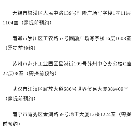
江苏省盐城市盐都区世纪大道5号盐城金融城写字楼1号楼16层1604室浪琴售后服务中心（需提前预约）
江苏省扬州市邗江区国展路29号星耀天地写字楼1号楼18层1803室浪琴售后服务中心（需提前预约）
无锡市梁溪区人民中路139号恒隆广场写字楼1座11层
江苏省镇江市京口区中山东路浪琴售后服务中心（需提前预约）
1104室（需提前预约）
江西省抚州市临川区赣东大道浪琴售后服务中心（需提前预约）
江西省赣州市章贡区文清路浪琴售后服务中心（需提前预约）
南通市崇川区工农路57号圆融广场写字楼16层1603室
江西省吉安市吉州区井冈山大道浪琴售后服务中心（需提前预约）
（需提前预约）
江西省景德镇市珠山区珠山中路浪琴售后服务中心（需提前预约）
江西省九江市浔阳区浔阳路浪琴售后服务中心（需提前预约）
苏州市苏州工业园区星港街199号苏州中心办公楼C座
江西省南昌市红谷滩新区红谷中大道998号绿地双子塔（中央广场）A1座办公楼14层1407室浪琴售后服务中心（需提前预约）
22层08室（需提前预约）
江西省萍乡市安源区萍安北大道与康庄路交叉口浪琴售后服务中心（需提前预约）
江西省上饶市信州区滨江西路浪琴售后服务中心（需提前预约）
武汉市江汉区解放大道686号世界贸易大厦38层09室
江西省新余市渝水区北湖西路浪琴售后服务中心（需提前预约）
（需提前预约）
江西省宜春市袁州区中山中路浪琴售后服务中心（需提前预约）
江西省鹰潭市月湖区胜利东路浪琴售后服务中心（需提前预约）
南宁市青秀区金湖路59号地王大厦12楼1224室（需提
山东省德州市德城区东风中路浪琴售后服务中心（需提前预约）
前预约）
山东省东营市东营区济南路浪琴售后服务中心（需提前预约）