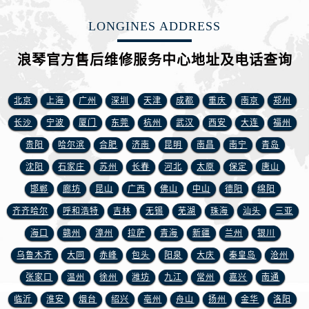
新疆维吾尔自治区阜康市博峰路浪琴售后服务中心（需提前预约）
新疆维吾尔自治区哈密市伊州区建国北路浪琴售后服务中心（需提前预约）
LONGINES ADDRESS
新疆维吾尔自治区和田市和田市北京西路浪琴售后服务中心（需提前预约）
浪琴官方售后维修服务中心地址及电话查询
新疆维吾尔自治区胡杨河市胡杨河市胡杨路浪琴售后服务中心（需提前预约）
新疆维吾尔自治区霍尔果斯市亚欧北路浪琴售后服务中心（需提前预约）
北京
上海
广州
深圳
天津
成都
重庆
南京
郑州
新疆维吾尔自治区喀什市解放北路浪琴售后服务中心（需提前预约）
新疆维吾尔自治区可克达拉市幸福路浪琴售后服务中心（需提前预约）
长沙
宁波
厦门
东莞
杭州
武汉
西安
大连
福州
新疆维吾尔自治区克拉玛依市克拉玛依区友谊路浪琴售后服务中心（需提前预约）
贵阳
哈尔滨
合肥
济南
昆明
南昌
南宁
青岛
新疆维吾尔自治区库车市库车市文化东路浪琴售后服务中心（需提前预约）
沈阳
石家庄
苏州
长春
河北
太原
保定
唐山
新疆维吾尔自治区库尔勒市库尔勒市人民东路浪琴售后服务中心（需提前预约）
邯郸
廊坊
昆山
广西
佛山
中山
德阳
绵阳
新疆维吾尔自治区奎屯市团结西街浪琴售后服务中心（需提前预约）
齐齐哈尔
呼和浩特
吉林
无锡
芜湖
珠海
汕头
三亚
新疆维吾尔自治区昆玉市昆泉街浪琴售后服务中心（需提前预约）
海口
赣州
漳州
拉萨
青海
新疆
兰州
银川
新疆维吾尔自治区沙湾市三道河子镇世纪大道南路浪琴售后服务中心（需提前预约）
乌鲁木齐
大同
赤峰
包头
阳泉
大庆
秦皇岛
沧州
新疆维吾尔自治区石河子市北二路浪琴售后服务中心（需提前预约）
新疆维吾尔自治区双河市光明路浪琴售后服务中心（需提前预约）
张家口
温州
徐州
潍坊
九江
常州
嘉兴
南通
新疆维吾尔自治区塔城市塔城地区闻琴路浪琴售后服务中心（需提前预约）
临沂
淮安
烟台
绍兴
亳州
舟山
扬州
金华
洛阳