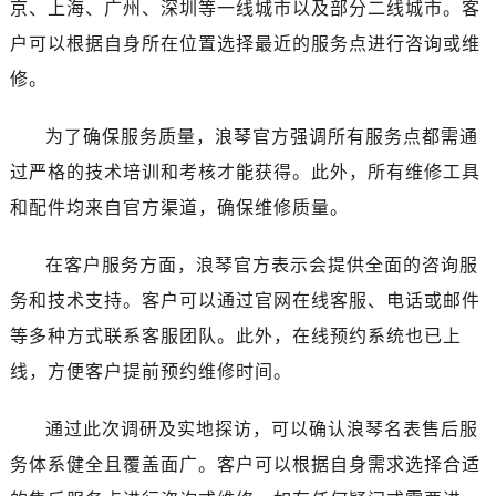
京、上海、广州、深圳等一线城市以及部分二线城市。客
河南省南阳市宛城区范蠡东路与南都路交叉口浪琴售后服务中心（需提前预约）
河南省平顶山市卫东区建设路浪琴售后服务中心（需提前预约）
户可以根据自身所在位置选择最近的服务点进行咨询或维
河南省濮阳市大华龙区开州路绿城路交叉口浪琴售后服务中心（需提前预约）
修。
河南省三门峡市湖滨区和平路浪琴售后服务中心（需提前预约）
河南省商丘市梁园区神火大道浪琴售后服务中心（需提前预约）
为了确保服务质量，浪琴官方强调所有服务点都需通
河南省新乡市红旗区人民路浪琴售后服务中心（需提前预约）
过严格的技术培训和考核才能获得。此外，所有维修工具
河南省信阳市浉河区东方红大道浪琴售后服务中心（需提前预约）
和配件均来自官方渠道，确保维修质量。
河南省许昌市魏都区建安大道与八龙路交叉口浪琴售后服务中心（需提前预约）
河南省郑州市二七区民主路10号华润大厦29层2905室浪琴售后服务中心（需提前预约）
在客户服务方面，浪琴官方表示会提供全面的咨询服
河南省周口市川汇区七一路浪琴售后服务中心（需提前预约）
务和技术支持。客户可以通过官网在线客服、电话或邮件
河南省驻马店市驿城区乐山大道与置地大道交叉口浪琴售后服务中心（需提前预约）
等多种方式联系客服团队。此外，在线预约系统也已上
湖北省鄂州市鄂城区文星大道浪琴售后服务中心（需提前预约）
线，方便客户提前预约维修时间。
湖北省黄冈市黄州区赤壁大道浪琴售后服务中心（需提前预约）
湖北省黄石市黄石港区武汉路浪琴售后服务中心（需提前预约）
通过此次调研及实地探访，可以确认浪琴名表售后服
湖北省荆门市东宝中天街步行街浪琴售后服务中心（需提前预约）
务体系健全且覆盖面广。客户可以根据自身需求选择合适
湖北省荆州市荆州区荆中路浪琴售后服务中心（需提前预约）