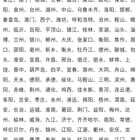
广西壮族自治区百色市右江区中山二路浪琴售后服务中心（需提前预约）
阳、泉州、台州、湖州、中山、乌鲁木齐、洛阳、邯郸、
广西壮族自治区北海市海城区北京路浪琴售后服务中心（需提前预约）
秦皇岛、澳门、西宁、潍坊、呼和浩特、沧州、鞍山、赣
广西壮族自治区崇左市江州区石景林街道友谊大道与丽川路交汇处浪琴售后服务中心（需提前预约）
广西壮族自治区防城港市港口区金花茶大道浪琴售后服务中心（需提前预约）
州、临沂、岳阳、平顶山、镇江、桂林、芜湖、汕头、淄
广西壮族自治区贵港市港北区港城街道布山大道与仙衣路交叉口浪琴售后服务中心（需提前预约）
博、兰州、银川、郴州、大庆、张家口、衡阳、焦作、周
广西壮族自治区桂林市秀峰区红岭路浪琴售后服务中心（需提前预约）
口、邵阳、亳州、新乡、衡水、牡丹江、德州、聊城、包
广西壮族自治区河池市金城江区金城江街道朝阳路浪琴售后服务中心（需提前预约）
头、淮安、宜昌、许昌、邢台、宿迁、丽水、蚌埠、上
广西壮族自治区贺州市八步区城东街道灵峰南路浪琴售后服务中心（需提前预约）
饶、晋中、葫芦岛、四平、宜春、滁州、大同、舟山、绵
广西壮族自治区来宾市兴宾区桂中大道浪琴售后服务中心（需提前预约）
阳、天水、德阳、承德、绥化、马鞍山、三明、滨州、黄
广西壮族自治区柳州市城中区中山中路浪琴售后服务中心（需提前预约）
冈、赤峰、荆州、通化、鸡西、佳木斯、黑河、连云港、
广西壮族自治区钦州市钦南区金海湾东大街浪琴售后服务中心（需提前预约）
广西壮族自治区梧州市万秀区龙湖镇高旺路浪琴售后服务中心（需提前预约）
阜阳、吉安、枣庄、永州、清远、揭阳、梧州、渭南、延
广西壮族自治区玉林市玉州区金玉路浪琴售后服务中心（需提前预约）
安、长治、运城、淮南、莆田、荆门、益阳、梅州、达
海南省儋州市儋州市那大镇兰洋北路浪琴售后服务中心（需提前预约）
州、榆林、威海、九江、济宁、齐齐哈尔、南阳、常德、
海南省东方市八所镇解放西路浪琴售后服务中心（需提前预约）
呼伦贝尔、丹东、锦州、辽阳、辽源、衢州、安庆、龙
海南省琼海市嘉积镇东风路浪琴售后服务中心（需提前预约）
岩、宁德、鹰潭、泰安、商丘、驻马店、咸宁、江门、茂