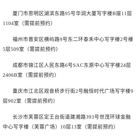
内蒙古自治区赤峰市红山区哈达街浪琴售后服务中心（需提前预约）
内蒙古自治区鄂尔多斯市东胜区伊金霍洛街浪琴售后服务中心（需提前预约）
厦门市思明区湖滨东路95号华润大厦写字楼B座11层
内蒙古自治区呼伦贝尔市海拉尔区中央街浪琴售后服务中心（需提前预约）
1104室（需提前预约）
内蒙古自治区通辽市科尔沁区明仁大街浪琴售后服务中心（需提前预约）
内蒙古自治区乌海市海勃湾区人民南路浪琴售后服务中心（需提前预约）
福州市晋安区横屿路9号东二环泰禾中心写字楼2号楼
内蒙古自治区乌兰察布市集宁区恩和大街浪琴售后服务中心（需提前预约）
5层509室（需提前预约）
内蒙古自治区锡林郭勒盟市锡林浩特市光明街与额尔敦路交叉口浪琴售后服务中心（需提前预约）
内蒙古自治区兴安盟市乌兰浩特市兴安大街浪琴售后服务中心（需提前预约）
成都市锦江区人民东路6号SAC东原中心写字楼24层
山西省大同市平城区迎宾街浪琴售后服务中心（需提前预约）
2406B室（需提前预约）
山西省晋城市城区黄华街浪琴售后服务中心（需提前预约）
山西省晋中市榆次区顺城街浪琴售后服务中心（需提前预约）
重庆市江北区观音桥步行街2号融恒时代广场写字楼9
山西省临汾市尧都区解放路浪琴售后服务中心（需提前预约）
层902室（需提前预约）
山西省吕梁市离石区永宁中路与建设街交叉口浪琴售后服务中心（需提前预约）
山西省朔州市朔城区怡西路与鄯阳西街交汇处浪琴售后服务中心（需提前预约）
长沙市芙蓉区定王台街道建湘路393号世茂环球金融
山西省忻州市忻府区和平东街与七一南路交叉口浪琴售后服务中心（需提前预约）
中心写字楼（芙蓉广场）10层13室（需提前预约）
山西省阳泉市郊区平阳东街与新城大道交叉口浪琴售后服务中心（需提前预约）