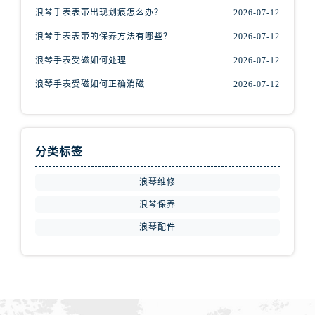
陕西省汉中市汉台区北大街浪琴售后服务中心（需提前预约）
浪琴手表表带出现划痕怎么办？
2026-07-12
陕西省商洛市商州区州城街浪琴售后服务中心（需提前预约）
浪琴手表表带的保养方法有哪些？
2026-07-12
陕西省铜川市王益区红旗街浪琴售后服务中心（需提前预约）
浪琴手表受磁如何处理
2026-07-12
陕西省渭南市临渭区东风大街浪琴售后服务中心（需提前预约）
陕西省咸阳市秦都区沣西新城统一西路与白马河路交汇处浪琴售后服务中心（需提前预约）
浪琴手表受磁如何正确消磁
2026-07-12
陕西省延安市宝塔区中心街浪琴售后服务中心（需提前预约）
陕西省榆林市榆阳区长兴路浪琴售后服务中心（需提前预约）
新疆维吾尔自治区阿克苏市东大街浪琴售后服务中心（需提前预约）
分类标签
新疆维吾尔自治区阿拉尔市胜利大道浪琴售后服务中心（需提前预约）
新疆维吾尔自治区阿拉山口市友好路浪琴售后服务中心（需提前预约）
浪琴维修
新疆维吾尔自治区阿勒泰市解放路浪琴售后服务中心（需提前预约）
浪琴保养
新疆维吾尔自治区阿图什市光明路浪琴售后服务中心（需提前预约）
浪琴配件
新疆维吾尔自治区白杨市军垦路浪琴售后服务中心（需提前预约）
新疆维吾尔自治区北屯市团结路浪琴售后服务中心（需提前预约）
新疆维吾尔自治区博乐市博乐市北京路浪琴售后服务中心（需提前预约）
新疆维吾尔自治区昌吉市延安北路浪琴售后服务中心（需提前预约）