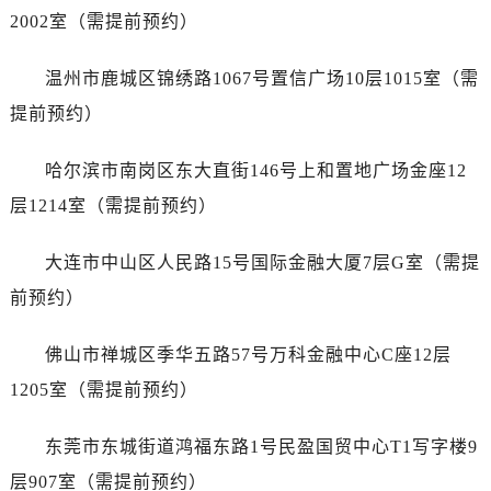
安徽省铜陵市铜官区石城大道浪琴售后服务中心（需提前预约）
2002室（需提前预约）
安徽省芜湖市镜湖区中山路步行街浪琴售后服务中心（需提前预约）
安徽省宣城市宣州区叠嶂西路浪琴售后服务中心（需提前预约）
温州市鹿城区锦绣路1067号置信广场10层1015室（需
福建省龙岩市新罗区九一南路浪琴售后服务中心（需提前预约）
提前预约）
福建省南平市建阳区人民西路浪琴售后服务中心（需提前预约）
福建省宁德市蕉城区天湖东路浪琴售后服务中心（需提前预约）
哈尔滨市南岗区东大直街146号上和置地广场金座12
福建省莆田市城厢区霞林街道荔华东大道浪琴售后服务中心（需提前预约）
层1214室（需提前预约）
福建省三明市三元区东乾二路浪琴售后服务中心（需提前预约）
福建省漳州市龙文区步港路浪琴售后服务中心（需提前预约）
大连市中山区人民路15号国际金融大厦7层G室（需提
江苏省常州市新北区龙锦路1590号现代传媒中心5号楼10层1008室浪琴售后服务中心（需提前预约）
前预约）
江苏省淮安市清江浦区淮海北路浪琴售后服务中心（需提前预约）
江苏省连云港市海州区通灌北路浪琴售后服务中心（需提前预约）
佛山市禅城区季华五路57号万科金融中心C座12层
江苏省南京市秦淮区中山南路1号南京中心22层22-C1-C3室浪琴售后服务中心（需提前预约）
1205室（需提前预约）
江苏省宿迁市宿城区西湖路浪琴售后服务中心（需提前预约）
江苏省泰州市海陵区永定东路399号置地商务中心东塔（华润万象城）17层1706室浪琴售后服务中心（需提前预约）
东莞市东城街道鸿福东路1号民盈国贸中心T1写字楼9
江苏省徐州市鼓楼区淮海东路29号苏宁广场IFC国际金融中心35层3508室浪琴售后服务中心（需提前预约）
层907室（需提前预约）