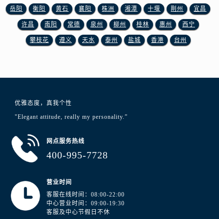
新疆维吾尔自治区铁门关市兴疆路浪琴售后服务中心（需提前预约）
岳阳
衡阳
黄石
襄阳
株洲
湘潭
十堰
荆州
宜昌
新疆维吾尔自治区图木舒克市图木舒克市中兴街浪琴售后服务中心（需提前预约）
许昌
南阳
常德
泉州
柳州
桂林
惠州
西宁
新疆维吾尔自治区吐鲁番市高昌区文化中路文化中路浪琴售后服务中心（需提前预约）
攀枝花
遵义
天水
泰州
盐城
香港
台州
新疆维吾尔自治区乌苏市乌鲁木齐北路浪琴售后服务中心（需提前预约）
新疆维吾尔自治区五家渠市长征西街浪琴售后服务中心（需提前预约）
新疆维吾尔自治区新星市东风路浪琴售后服务中心（需提前预约）
新疆维吾尔自治区伊宁市解放西路浪琴售后服务中心（需提前预约）
贵州省安顺市西秀区中华南路浪琴售后服务中心（需提前预约）
优雅态度，真我个性
贵州省毕节市七星关区松山路浪琴售后服务中心（需提前预约）
"Elegant attitude, really my personality.”
贵州省六盘水市钟山区钟山大道浪琴售后服务中心（需提前预约）
贵州省黔东南苗族侗族自治州凯里市北京西路浪琴售后服务中心（需提前预约）
网点服务热线
400-995-7728
贵州省黔西南布依族苗族自治州兴义市大道与桔香路交汇处浪琴售后服务中心（需提前预约）
贵州省铜仁市碧江区民主路浪琴售后服务中心（需提前预约）
贵州省遵义市红花岗区共青大道与嵩山路交叉口浪琴售后服务中心（需提前预约）
营业时间
客服在线时间：08:00-22:00
四川省阿坝州市马尔康市团结街浪琴售后服务中心（需提前预约）
中心营业时间：09:00-19:30
四川省巴中市巴州区江北大道浪琴售后服务中心（需提前预约）
客服及中心节假日不休