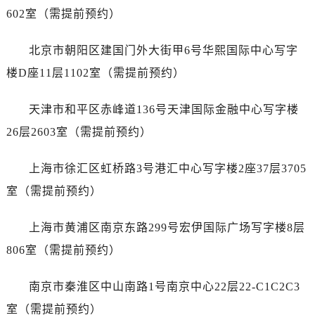
哈尔滨市道里区友谊西路600号富力中心T2座写字楼29层03室（需提前预约）
602室（需提前预约）
大连市中山区人民路15号国际金融大厦7层G室（需提前预约）
佛山市禅城区季华五路57号万科金融中心C座12层1205室（需提前预约）
北京市朝阳区建国门外大街甲6号华熙国际中心写字
东莞市东城街道鸿福东路1号民盈国贸中心T1写字楼9层907室（需提前预约）
楼D座11层1102室（需提前预约）
无锡市梁溪区人民中路139号恒隆广场写字楼1座11层1104室（需提前预约）
南通市崇川区工农路57号圆融广场写字楼16层1603室（需提前预约）
天津市和平区赤峰道136号天津国际金融中心写字楼
苏州市苏州工业园区星港街199号苏州中心办公楼C座22层08室（需提前预约）
26层2603室（需提前预约）
武汉市江汉区解放大道686号世界贸易大厦38层09室（需提前预约）
南宁市青秀区金湖路59号地王大厦12楼1224室（需提前预约）
上海市徐汇区虹桥路3号港汇中心写字楼2座37层3705
合肥市蜀山区潜山路111号万象城华润大厦B座12楼03室（需提前预约）
室（需提前预约）
泉州市丰泽区宝洲路729号浦西万达中心写字楼A座7楼709室（需提前预约）
青岛市南区山东路6号华润大厦B座22层04室（需提前预约）
上海市黄浦区南京东路299号宏伊国际广场写字楼8层
烟台市芝罘区胜利路139号万达金融中心A座907室（需提前预约）
806室（需提前预约）
长春市朝阳区西安大路727号中银大厦A座(旺进大厦)18层09室（需提前预约）
贵阳市南明区都司高架桥路33号亨特国际金融中心14楼14D（需提前预约）
南京市秦淮区中山南路1号南京中心22层22-C1C2C3
昆明市盘龙区北京路928号同德昆明广场写字楼10层06室（需提前预约）
室（需提前预约）