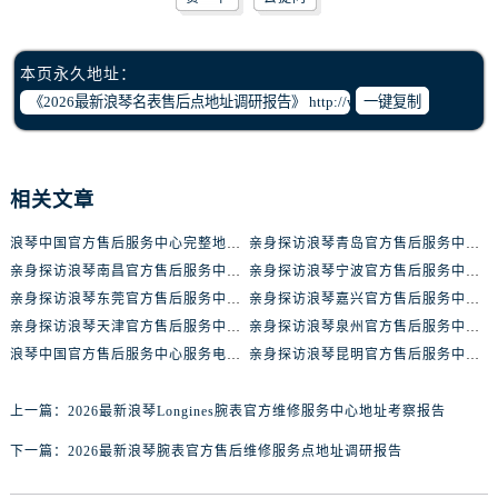
湖南省张家界市永定区解放路浪琴售后服务中心（需提前预约）
湖南省长沙市芙蓉区建湘路393号世茂环球金融中心写字楼10层1013室浪琴售后服务中心（需提前预约）
湖南省株洲市芦淞区建设南路浪琴售后服务中心（需提前预约）
本页永久地址：
甘肃省白银市白银区北京路浪琴售后服务中心（需提前预约）
一键复制
甘肃省定西市安定区解放路浪琴售后服务中心（需提前预约）
甘肃省敦煌市沙州镇阳关中路浪琴售后服务中心（需提前预约）
甘肃省合作市人民街浪琴售后服务中心（需提前预约）
相关文章
甘肃省嘉峪关市雄关区新华中路浪琴售后服务中心（需提前预约）
浪琴中国官方售后服务中心完整地址及热线实地考察报告+多信源验证（2026年7月最新）
亲身探访浪琴青岛官方售后服务中心｜最新电话及地址（2026年7月最新）
甘肃省金昌市金川区北京路浪琴售后服务中心（需提前预约）
亲身探访浪琴南昌官方售后服务中心｜最新电话及地址（2026年7月最新）
亲身探访浪琴宁波官方售后服务中心｜网点地址及售后热线（2026年7月最新）
甘肃省酒泉市肃州区西大街浪琴售后服务中心（需提前预约）
亲身探访浪琴东莞官方售后服务中心｜地址与联系电话（2026年7月最新）
亲身探访浪琴嘉兴官方售后服务中心｜热线电话与网点地址（2026年7月最新）
甘肃省临夏市城南街道团结路浪琴售后服务中心（需提前预约）
亲身探访浪琴天津官方售后服务中心｜详细地址与售后电话（2026年7月最新）
亲身探访浪琴泉州官方售后服务中心｜全新地址电话一览（2026年7月最新）
甘肃省陇南市武都区人民路浪琴售后服务中心（需提前预约）
浪琴中国官方售后服务中心服务电话与网点地址实地考察报告_多信源验证（2026年7月最新）
亲身探访浪琴昆明官方售后服务中心｜最新地址与售后热线（2026年7月最新）
甘肃省平凉市崆峒区西大街浪琴售后服务中心（需提前预约）
上一篇：
2026最新浪琴Longines腕表官方维修服务中心地址考察报告
甘肃省庆阳市西峰区南大街浪琴售后服务中心（需提前预约）
甘肃省天水市秦州区民主路浪琴售后服务中心（需提前预约）
下一篇：
2026最新浪琴腕表官方售后维修服务点地址调研报告
甘肃省武威市凉州区迎宾路浪琴售后服务中心（需提前预约）