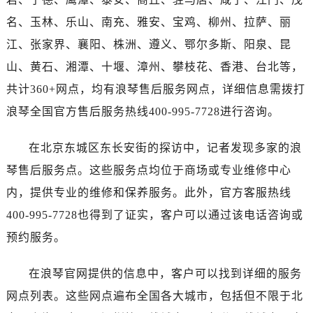
海南省三沙市西沙区西沙群岛永兴岛北京路浪琴售后服务中心（需提前预约）
名、玉林、乐山、南充、雅安、宝鸡、柳州、拉萨、丽
海南省三亚市吉阳区迎宾路浪琴售后服务中心（需提前预约）
江、张家界、襄阳、株洲、遵义、鄂尔多斯、阳泉、昆
海南省万宁市万城镇解放路浪琴售后服务中心（需提前预约）
海南省文昌市文城镇教育东路浪琴售后服务中心（需提前预约）
山、黄石、湘潭、十堰、漳州、攀枝花、香港、台北等，
海南省五指山市通什镇三月三大道浪琴售后服务中心（需提前预约）
共计360+网点，均有浪琴售后服务网点，详细信息需拨打
香港特别行政区尖沙咀区油尖旺区广东道浪琴售后服务中心（需提前预约）
浪琴全国官方售后服务热线400-995-7728进行咨询。
香港特别行政区金钟区中西区金钟道浪琴售后服务中心（需提前预约）
香港特别行政区九龙区油尖旺区弥敦道浪琴售后服务中心（需提前预约）
在北京东城区东长安街的探访中，记者发现多家的浪
香港特别行政区铜锣湾区湾仔区轩尼诗道浪琴售后服务中心（需提前预约）
琴售后服务点。这些服务点均位于商场或专业维修中心
河南省安阳市文峰区解放大道浪琴售后服务中心（需提前预约）
内，提供专业的维修和保养服务。此外，官方客服热线
河南省鹤壁市淇滨区九州路浪琴售后服务中心（需提前预约）
400-995-7728也得到了证实，客户可以通过该电话咨询或
河南省济源市沁园街道济水大道浪琴售后服务中心（需提前预约）
预约服务。
河南省焦作市解放区解放路浪琴售后服务中心（需提前预约）
河南省开封市鼓楼区中山路浪琴售后服务中心（需提前预约）
在浪琴官网提供的信息中，客户可以找到详细的服务
河南省洛阳市西工区中州中路与解放路交叉口浪琴售后服务中心（需提前预约）
网点列表。这些网点遍布全国各大城市，包括但不限于北
河南省漯河市源汇区交通路浪琴售后服务中心（需提前预约）