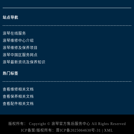
四川省成都市锦江区人民东路6号SAC东原中心24层2406B室浪琴售后服务中心（需提前预约）
四川省达州市通川区中心广场、老车坝浪琴售后服务中心（需提前预约）
站点导航
四川省德阳市旌阳区长江西路、南街浪琴售后服务中心（需提前预约）
四川省甘孜州市康定市情歌广场、箭炉街浪琴售后服务中心（需提前预约）
浪琴在线服务
四川省广安市广安区建安南路浪琴售后服务中心（需提前预约）
浪琴维修中心介绍
四川省广元市利州区老城南北街、东大街浪琴售后服务中心（需提前预约）
浪琴维修及保养项目
四川省乐山市市中区嘉定中路浪琴售后服务中心（需提前预约）
浪琴中国区服务网点
四川省凉山州市西昌市大巷口下街浪琴售后服务中心（需提前预约）
浪琴最新资讯及保养知识
四川省泸州市江阳区治平路浪琴售后服务中心（需提前预约）
热门标签
四川省眉山市东坡区三苏路浪琴售后服务中心（需提前预约）
四川省绵阳市涪城区翠花街浪琴售后服务中心（需提前预约）
查看维修相关文档
四川省南充市高坪区江东大道浪琴售后服务中心（需提前预约）
查看保养相关文档
四川省内江市东兴区汉安大道浪琴售后服务中心（需提前预约）
查看配件相关文档
四川省攀枝花市东区三线大道北段浪琴售后服务中心（需提前预约）
四川省遂宁市船山区香林南路浪琴售后服务中心（需提前预约）
版权所有：
Copyright ©
浪琴官方售后服务中心
All Rights Reserved
四川省雅安市雨城区熊猫大道浪琴售后服务中心（需提前预约）
ICP备案/版权所有：
晋ICP备2025064630号-31
|
XML