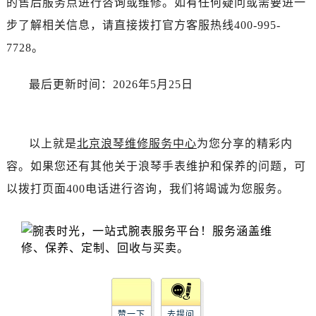
的售后服务点进行咨询或维修。如有任何疑问或需要进一
湖北省十堰市茅箭区人民北路浪琴售后服务中心（需提前预约）
步了解相关信息，请直接拨打官方客服热线400-995-
湖北省随州市曾都区青年路浪琴售后服务中心（需提前预约）
湖北省咸宁市咸安区长安大道浪琴售后服务中心（需提前预约）
7728。
湖北省襄阳市樊城区长虹路与人民路交叉口浪琴售后服务中心（需提前预约）
最后更新时间：2026年5月25日
湖北省孝感市孝南区复兴大道浪琴售后服务中心（需提前预约）
湖北省宜昌市西陵区夷陵大道与港窑路浪琴售后服务中心（需提前预约）
湖南省常德市武陵区人民路浪琴售后服务中心（需提前预约）
以上就是
北京浪琴维修服务中心
为您分享的精彩内
湖南省郴州市北湖区国庆北路浪琴售后服务中心（需提前预约）
湖南省衡阳市雁峰区解放路浪琴售后服务中心（需提前预约）
容。如果您还有其他关于浪琴手表维护和保养的问题，可
湖南省怀化市鹤城区迎丰中路浪琴售后服务中心（需提前预约）
以拨打页面400电话进行咨询，我们将竭诚为您服务。
湖南省娄底市娄星区长青街浪琴售后服务中心（需提前预约）
湖南省邵阳市双清区东风路浪琴售后服务中心（需提前预约）
湖南省湘潭市雨湖区莲城大道浪琴售后服务中心（需提前预约）
湖南省益阳市赫山区桃花仑路浪琴售后服务中心（需提前预约）
湖南省永州市冷水滩区永州大道与中兴路交叉口浪琴售后服务中心（需提前预约）
湖南省岳阳市岳阳楼区东茅岭路浪琴售后服务中心（需提前预约）
赞一下
去提问