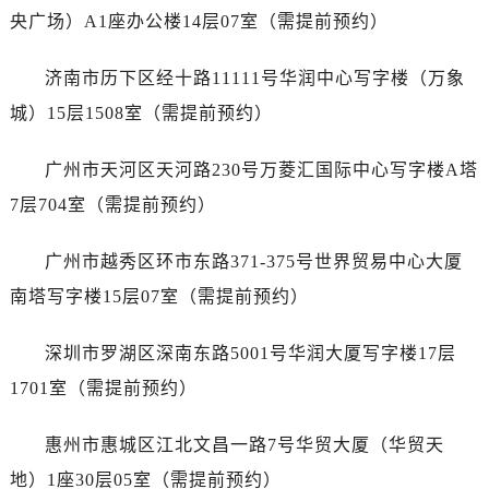
辽宁省抚顺市新抚区东一路浪琴售后服务中心（需提前预约）
央广场）A1座办公楼14层07室（需提前预约）
辽宁省阜新市海州区解放大街浪琴售后服务中心（需提前预约）
辽宁省葫芦岛市连山区中央路浪琴售后服务中心（需提前预约）
济南市历下区经十路11111号华润中心写字楼（万象
辽宁省锦州市古塔区中央大街浪琴售后服务中心（需提前预约）
城）15层1508室（需提前预约）
辽宁省辽阳市白塔区新运大街浪琴售后服务中心（需提前预约）
辽宁省盘锦市兴隆台区石油大街浪琴售后服务中心（需提前预约）
广州市天河区天河路230号万菱汇国际中心写字楼A塔
辽宁省铁岭市银州区南马路浪琴售后服务中心（需提前预约）
7层704室（需提前预约）
辽宁省营口市站前区市府路与渤海大街交叉口浪琴售后服务中心（需提前预约）
辽宁省沈阳市沈河区中街路137号亨得利名表维修授权店1楼浪琴售后服务中心（需提前预约）
广州市越秀区环市东路371-375号世界贸易中心大厦
辽宁省沈阳市沈河区中街路83号亨得利名表维修授权店1楼浪琴售后服务中心（需提前预约）
南塔写字楼15层07室（需提前预约）
北京市朝阳区建国门外大街甲6号华熙国际中心D座11层1102室浪琴售后服务中心（需提前预约）
北京市东城区东长安街1号王府井东方广场W3座6层602室浪琴售后服务中心（需提前预约）
深圳市罗湖区深南东路5001号华润大厦写字楼17层
河北省保定市竞秀区朝阳北大街北国先天下浪琴售后服务中心（需提前预约）
1701室（需提前预约）
内蒙古自治区阿拉善盟市左旗土尔扈特大街浪琴售后服务中心（需提前预约）
内蒙古自治区巴彦淖尔市临河区新华街浪琴售后服务中心（需提前预约）
惠州市惠城区江北文昌一路7号华贸大厦（华贸天
内蒙古自治区包头市青山区幸福路甲3号王府井百货名表维修浪琴售后服务中心（需提前预约）
地）1座30层05室（需提前预约）