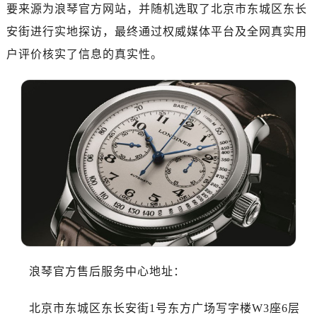
济南市历下区经十路11111号华润中心写字楼（万象城）15层1508室（需提前预约）
要来源为浪琴官方网站，并随机选取了北京市东城区东长
广州市天河区天河路230号万菱汇国际中心写字楼A塔7层704室（需提前预约）
安街进行实地探访，最终通过权威媒体平台及全网真实用
广州市越秀区环市东路371-375号世界贸易中心大厦南塔写字楼15层07室（需提前预约）
户评价核实了信息的真实性。
深圳市罗湖区深南东路5001号华润大厦写字楼17层1701室（需提前预约）
惠州市惠城区江北文昌一路7号华贸大厦写字楼1座30层05室（需提前预约）
厦门市思明区湖滨东路95号华润大厦写字楼B座11层1104室（需提前预约）
福州市鼓楼区五四路128-1号恒力城写字楼15层03室（需提前预约）
成都市锦江区人民东路6号SAC东原中心写字楼24层2406B室（需提前预约）
重庆市江北区观音桥步行街2号融恒时代广场写字楼9层902室（需提前预约）
长沙市芙蓉区定王台街道建湘路393号世茂环球金融中心写字楼（芙蓉广场）10层13室（需提前预约）
郑州市二七区铭功路10号华润大厦写字楼29层2905室（需提前预约）
太原市迎泽区解放路15号亨得利名表服务中心（品牌授权店）3层整层（需提前预约）
沈阳市沈河区中街路137号亨得利名表服务中心（品牌授权店）1层整层（需提前预约）
沈阳市沈河区中街路83号亨得利名表服务中心（品牌授权店）1层整层（需提前预约）
浪琴官方售后服务中心地址：
乌鲁木齐市天山区红山路26号时代广场（CCMALL）C座17层17-B（需提前预约）
温州市鹿城区锦绣路1067号置信广场10层1015室（需提前预约）
北京市东城区东长安街1号东方广场写字楼W3座6层