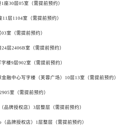
1座30层05室（需提前预约）
服务中心（需提前预约）
服务中心（需提前预约）
11层1104室（需提前预约）
服务中心（需提前预约）
服务中心（需提前预约）
层03室（需提前预约）
服务中心（需提前预约）
后服务中心（需提前预约）
24层2406B室（需提前预约）
后服务中心（需提前预约）
后服务中心（需提前预约）
字楼9层902室（需提前预约）
后服务中心（需提前预约）
售后服务中心（需提前预约）
球金融中心写字楼（芙蓉广场）10层13室（需提前预约）
服务中心（需提前预约）
2905室（需提前预约）
街交叉口浪琴售后服务中心（需提前预约）
得利名表维修授权店1楼浪琴售后服务中心（需提前预约）
心（品牌授权店）3层整层（需提前预约）
得利名表维修授权店1楼浪琴售后服务中心（需提前预约）
国际中心D座11层1102室浪琴售后服务中心（需提前预约）
心（品牌授权店）1层整层（需提前预约）
广场W3座6层602室浪琴售后服务中心（需提前预约）