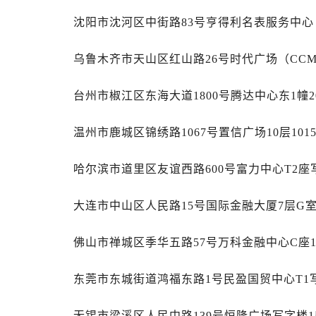
河北省保定市竞秀区朝阳北大街北国
沈阳市沈河区中街路83号亨得利名表服务中
内蒙古自治区阿拉善盟市左旗土尔扈
内蒙古自治区巴彦淖尔市临河区新华
乌鲁木齐市天山区红山路26号时代广场（CCMA
内蒙古自治区包头市青山区幸福路甲
内蒙古自治区赤峰市红山区哈达街浪
台州市椒江区东海大道1800号腾达中心东1幢2
内蒙古自治区鄂尔多斯市东胜区伊金
内蒙古自治区呼伦贝尔市海拉尔区中
温州市鹿城区锦绣路1067号置信广场10层10
内蒙古自治区通辽市科尔沁区明仁大
哈尔滨市道里区友谊西路600号富力中心T2座
内蒙古自治区乌海市海勃湾区人民南
内蒙古自治区乌兰察布市集宁区恩和
大连市中山区人民路15号国际金融大厦7层G
内蒙古自治区锡林郭勒盟市锡林浩特
内蒙古自治区兴安盟市乌兰浩特市兴
佛山市禅城区季华五路57号万科金融中心C座1
山西省大同市平城区迎宾街浪琴售后
山西省晋城市城区黄华街浪琴售后服
东莞市东城街道鸿福东路1号民盈国贸中心T1写
山西省晋中市榆次区顺城街浪琴售后
山西省临汾市尧都区解放路浪琴售后
无锡市梁溪区人民中路139号恒隆广场写字楼1座