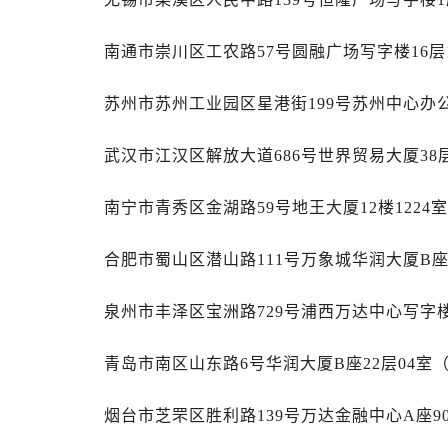
山西省吕梁市离石区永宁中路与建设
山西省朔州市朔城区怡西路与鄯阳西
南通市崇川区工农路57号圆融广场写字楼16层
山西省忻州市忻府区和平东街与七一
山西省阳泉市郊区平阳东街与新城大
苏州市苏州工业园区星港街199号苏州中心办公
山西省运城市盐湖区河东街浪琴售后
武汉市江汉区解放大道686号世界贸易大厦38
山西省长治市潞州区英雄中路浪琴售
山西省太原市迎泽区迎泽街道解放路
南宁市青秀区金湖路59号地王大厦12楼1224
天津市和平区赤峰道136号天津国际金
安徽省安庆市迎江区人民路浪琴售后
合肥市蜀山区潜山路111号万象城华润大厦B座
安徽省蚌埠市蚌山区淮河路浪琴售后
安徽省亳州市谯城区魏武大道浪琴售
泉州市丰泽区宝洲路729号浦西万达中心写字楼
安徽省池州市贵池区长江路浪琴售后
安徽省滁州市琅琊区南谯北路浪琴售
青岛市南区山东路6号华润大厦B座22层04室
安徽省阜阳市颍州区颍州北路浪琴售
安徽省淮北市相山区淮海路浪琴售后
烟台市芝罘区胜利路139号万达金融中心A座9
安徽省淮南市田家庵区国庆中路浪琴