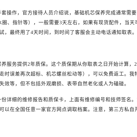
后服务中心（需提前预约）
后服务中心（需提前预约）
手套操作，官方接待人员介绍说，基础机芯保养完成通常需要
服务中心（需提前预约）
水圈、指针等），一般需要3天左右，如果有现货配件，当天
后服务中心（需提前预约）
试，最终用了4天时间，到时间了客服会主动电话通知取表
琴售后服务中心（需提前预约）
经街交汇处浪琴售后服务中心（需提前预约）
后服务中心（需提前预约）
浪琴售后服务中心（需提前预约）
保养服务提供2年质保。这个质保期从你取表之日开始计算，2
服务中心（需提前预约）
走时误差再次超标、机芯螺丝松动等），可以免费返工。我
服务中心（需提前预约）
失效等，但不包括外观磨损、表带自然老化或人为磕碰。
服务中心（需提前预约）
服务中心（需提前预约）
一份详细的维修报告和质保卡，上面有维修编号和技师签名。
服务中心（需提前预约）
可以在全国任意一家官方网点调取档案。注意，第三方私自
服务中心（需提前预约）
后服务中心（需提前预约）
后服务中心（需提前预约）