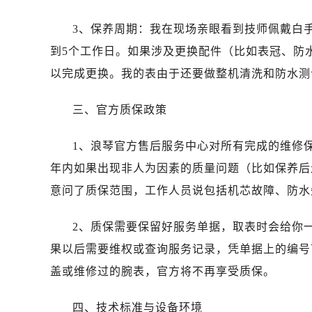
吉林省白城市洮北区明仁南街浪琴售
吉林省白山市浑江区浑江大街浪琴售
3、保养周期：我在现场亲眼看到技师佩戴白
吉林省吉林市船营区河南街浪琴售后
到5个工作日。如果涉及更换配件（比如表冠、防
吉林省辽源市龙山区人民大街浪琴售
以完成更换。我的表由于还要做整机清洗和防水测
吉林省梅河口市新华街道梅河大街浪
吉林省四平市铁东区紫气大路与南九
三、官方质保政策
吉林省松原市宁江区五环大街浪琴售
吉林省通化市东昌区环通乡江南大街
1、浪琴官方售后服务中心对所有完成的维修
吉林省延边市延吉市解放路浪琴售后
年内如果出现非人为因素的质量问题（比如保养后
辽宁省鞍山市铁东区站前街浪琴售后
意问了质保范围，工作人员说包括机芯故障、防水
辽宁省本溪市平山区胜利路浪琴售后
辽宁省朝阳市双塔区新华路浪琴售后
2、质保需要保留好服务单据，取表时会给你
辽宁省丹东市振兴区七经街浪琴售后
果以后需要维权或查询服务记录，凭单据上的编号
辽宁省抚顺市新抚区东一路浪琴售后
盖或维修过的腕表，官方将不再享受质保。
辽宁省阜新市海州区解放大街浪琴售
辽宁省葫芦岛市连山区中央路浪琴售
四、技术标准与设备环境