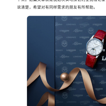
深圳市罗湖区深南东路5001号华润大
说清楚，希望对有同样需求的朋友有所帮助。
惠州市惠城区江北文昌一路7号华贸大
厦门市思明区湖滨东路95号华润大厦写
福州市鼓楼区五四路128-1号恒力城
成都市锦江区人民东路6号SAC东原中
重庆市江北区观音桥步行街2号融恒时
长沙市芙蓉区定王台街道建湘路393
郑州市二七区铭功路10号华润大厦写字
太原市迎泽区解放路15号亨得利名
沈阳市沈河区中街路137号亨得利名
沈阳市沈河区中街路83号亨得利名
乌鲁木齐市天山区红山路26号时代广场
温州市鹿城区锦绣路1067号置信广场
哈尔滨市道里区友谊西路600号富力中
大连市中山区人民路15号国际金融大
佛山市禅城区季华五路57号万科金融中