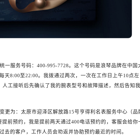
中心T1写字楼9层907室（需提前预约）
写字楼1座11层1104室（需提前预约）
楼16层1603室（需提前预约）
中心办公楼C座22层08室（需提前预约）
大厦38层09室（需提前预约）
楼1224室（需提前预约）
大厦B座12楼03室（需提前预约）
心写字楼A座7楼709室（需提前预约）
一服务号码：400-995-7728。这个号码是浪琴品牌在中国
2层04室（需提前预约）
8:00至22:00。我拨通过两次，一次在工作日上午10点左
心A座907室（需提前预约）
秒，人工接听后先确认了我的腕表型号和故障描述，然后告知
A座(旺进大厦)18层09室（需提前预约）
国际金融中心14楼14D（需提前预约）
广场写字楼10层06室（需提前预约）
7月变更为：太原市迎泽区解放路15号亨得利名表服务中心（品
心写字楼B座13层07室（需提前预约）
要提前预约，我是提前两天通过400电话预约的，客服会给你
安国际中心E座6楼10室（需提前预约）
过去的客户，工作人员会劝返并协助预约最近的时间。
B座17层1707室（需提前预约）