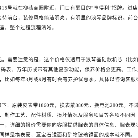
写字楼A座10层1002室（需提前预约）
路15号就在柳巷商圈附近，门口有醒目的“亨得利”招牌。进店
心东1幢20楼2002室（需提前预约）
接待前台，装修风格简洁明亮，有明显的浪琴品牌标识。前
街70号华润万象城写字楼（鄂尔多斯大厦）23层2326室（需
座，整个过程流程清晰。
州中心写字楼21层2102室（需提前预约）
国际金融中心写字楼20层01室（需提前预约）
琴售后服务中心（需提前预约）
后服务中心（需提前预约）
0元。需要注意的是，这个价格仅适用于浪琴基础款机芯（比
后服务中心（需提前预约）
是计时码表、万年历或带有其他复杂功能，保养价格会更高。工作
后服务中心（需提前预约）
，比如每年3月或9月有时会有养护优惠季，具体以咨询客服
售后服务中心（需提前预约）
售后服务中心（需提前预约）
售后服务中心（需提前预约）
：原装皮表带1860元，换表蒙880元，换电池280元。不
琴售后服务中心（需提前预约）
琴售后服务中心（需提前预约）
、制作工艺、配件材质、损坏情况及服务项目等各项不同因
路交叉口浪琴售后服务中心（需提前预约）
一，详细的报价需要你向客服提供腕表的具体信息、腕表现
后服务中心（需提前预约）
同样是换表蒙，蓝宝石镜面和矿物玻璃镜面的成本就不同。