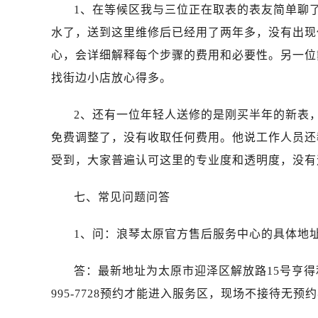
天津市和平区赤峰道136号天津国际金
1、在等候区我与三位正在取表的表友简单聊
安徽省安庆市迎江区人民路浪琴售后
水了，送到这里维修后已经用了两年多，没有出现
安徽省蚌埠市蚌山区淮河路浪琴售后
心，会详细解释每个步骤的费用和必要性。另一位
安徽省亳州市谯城区魏武大道浪琴售
找街边小店放心得多。
安徽省池州市贵池区长江路浪琴售后
安徽省滁州市琅琊区南谯北路浪琴售
2、还有一位年轻人送修的是刚买半年的新表
安徽省阜阳市颍州区颍州北路浪琴售
免费调整了，没有收取任何费用。他说工作人员还
安徽省淮北市相山区淮海路浪琴售后
受到，大家普遍认可这里的专业度和透明度，没有
安徽省淮南市田家庵区国庆中路浪琴
安徽省黄山市屯溪区黄山西路浪琴售
七、常见问题问答
安徽省六安市金安区解放中路浪琴售
安徽省马鞍山市雨山区湖南西路浪琴
1、问：浪琴太原官方售后服务中心的具体地
安徽省宿州市埇桥区人民中路浪琴售
安徽省铜陵市铜官区石城大道浪琴售
答：最新地址为太原市迎泽区解放路15号亨得
安徽省芜湖市镜湖区中山路步行街浪
995-7728预约才能进入服务区，现场不接待无预
安徽省宣城市宣州区叠嶂西路浪琴售