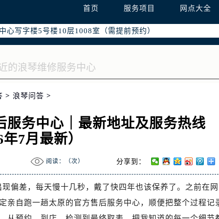
际广场写字楼8层806室（需提前预约）
首页
服务项目
网点大全
南京中心写字楼22层C1-1室（需提前预约）
中心写字楼5号楼10层1008室（需提前预约）
FC国际金融中心写字楼35层3508室（需提前预约）
楼1号楼18层1803室（需提前预约）
字楼1号楼16层1604室（需提前预约）
务中心东塔写字楼（华润万象城）17层1706室（需提前预约）
答
>
浪琴问答
>
场办公楼20层2009室（需提前预约）
写字楼A座5层503-5室（需提前预约）
后服务中心｜最新地址及服务热线
广场写字楼4号楼22层2209室（需提前预约）
26年7月最新）
际中心写字楼8层805室（需提前预约）
易中心写字楼A座13层1304室（需提前预约）
阅读：（
次）
分享到：
绿地双子塔（中央广场）A1座办公楼14层07室（需提前预约）
心写字楼（万象城）15层1508室（需提前预约）
出现偏差，每天慢十几秒，戴了快四年也该保养了。之前在网
际中心写字楼A塔7层704室（需提前预约）
定亲自跑一趟太原的官方售后服务中心，顺便把整个过程记
世界贸易中心大厦南塔写字楼15层07室（需提前预约）
，从预约、到店、检测到最终取表，把我知道的每一个细节