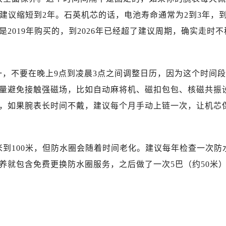
街浪琴售后服务中心（需提前预约）
建议缩短到2年。石英机芯的话，电池寿命通常为2到3年，
路浪琴售后服务中心（需提前预约）
2019年购买的，到2026年已经超了建议周期，确实走时不
大街浪琴售后服务中心（需提前预约）
市光明街与额尔敦路交叉口浪琴售后服务中心（需提前预约）
安大街浪琴售后服务中心（需提前预约）
一，不要在晚上9点到凌晨3点之间调整日历，因为这个时间段
服务中心（需提前预约）
务中心（需提前预约）
量避免接触强磁场，比如自动麻将机、磁扣包包、核磁共振
服务中心（需提前预约）
，如果腕表长时间不戴，建议每个月手动上链一次，让机芯
服务中心（需提前预约）
街交叉口浪琴售后服务中心（需提前预约）
街交汇处浪琴售后服务中心（需提前预约）
米到100米，但防水圈会随着时间老化。建议每年检查一次防
南路交叉口浪琴售后服务中心（需提前预约）
养就包含免费更换防水圈服务，之后做了一次5巴（约50米
道交叉口浪琴售后服务中心（需提前预约）
服务中心（需提前预约）
后服务中心（需提前预约）
15号亨得利名表维修授权店3楼浪琴售后服务中心（需提前预约