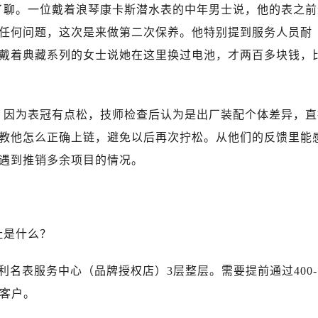
融中心26层2603室浪琴售后服务中心（需提前预约）
了聊。一位戴着浪琴康卡斯潜水表的中年男士说，他的表之前
服务中心（需提前预约）
任何问题，这次是来做第二次保养。他特别提到服务人员耐
服务中心（需提前预约）
戴着典藏系列的女士说她在这里换过电池，才两百多块钱，
后服务中心（需提前预约）
服务中心（需提前预约）
后服务中心（需提前预约）
，因为表冠有点松，技师检查后认为是出厂装配个体差异，直
后服务中心（需提前预约）
教他怎么正确上链，避免以后再次拧松。从他们的反馈里能
服务中心（需提前预约）
遇到推销多余项目的情况。
售后服务中心（需提前预约）
后服务中心（需提前预约）
后服务中心（需提前预约）
售后服务中心（需提前预约）
址是什么？
后服务中心（需提前预约）
后服务中心（需提前预约）
利名表服务中心（品牌授权店）3层整层。需要提前通过400-
琴售后服务中心（需提前预约）
约客户。
后服务中心（需提前预约）