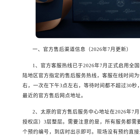
东莞市东城街道鸿福东路1号民盈国贸
无锡市梁溪区人民中路139号恒隆广场
南通市崇川区工农路57号圆融广场写字
苏州市苏州工业园区星港街199号苏州
武汉市江汉区解放大道686号世界贸易
南宁市青秀区金湖路59号地王大厦12
一、官方售后渠道信息（2026年7月更新）
合肥市蜀山区潜山路111号万象城华润
泉州市丰泽区宝洲路729号浦西万达中
1、官方客服热线已于2026年7月正式启用全国统
青岛市南区山东路6号华润大厦B座2
陆地区官方指定的售后服务热线，客服在线时间为每天
烟台市芝罘区胜利路139号万达金融中
右，一次在下午3点左右，等待时间都不超过30
长春市朝阳区西安大路727号中银大厦
最近的官方售后网点地址。
贵阳市南明区都司高架桥路33号亨特
昆明市盘龙区北京路928号同德昆明
2、太原的官方售后服务中心地址在2026年
石家庄市长安区中山东路39号勒泰中
授权店）3层整层。需要注意的是，所有服务都需
西安市碑林区南关正街88号华侨城长
个预约编号，到店时出示即可。现场没有预约直接
海口市龙华区金贸东路5号海口华润大厦