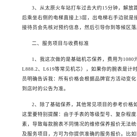
唐山市路南区新华东道100号万达广场
3、从太原火车站打车过去大约15分钟，解放
台州市椒江区东海大道1800号腾达中
后乘坐右侧的电梯直接上3层，出电梯右手边就是
内蒙古自治区呼和浩特市玉泉区大学西
接待员会先核对预约信息，然后引导你到等候区落
甘肃省兰州市七里河区西津西路16号兰
重庆市解放碑渝中区民权路28号英利
二、服务项目与收费标准
黑龙江省大庆市萨尔图区会战大街浪
黑龙江省鹤岗市向阳区红军路浪琴售
1、我这次做的是基础机芯保养，费用为108
黑龙江省黑河市爱辉区中央街浪琴售
L888.2、L619等常见机芯），如果你的腕表
黑龙江省鸡西市鸡冠区红军路浪琴售
员明确告诉我：所有价格会根据品牌官方活动变化
黑龙江省佳木斯市向阳区长安路浪琴
黑龙江省牡丹江市东安区太平路浪琴
到店时的公告为准。
黑龙江省七台河市桃山区大同街浪琴
2、除了基础保养，其他常见项目的参考价格如下
黑龙江省齐齐哈尔市龙沙区龙华路浪
黑龙江省双鸭山市尖山区新兴大街浪
这里要特别提醒：由于手表的等级型号、复杂程度
黑龙江省绥化市北林区新华街与康庄
素，导致每款腕表不同情况的维修保养报价无法统
黑龙江省伊春市伊美区通河路浪琴售
及服务项目，方可为你提供准确的服务报价。比如