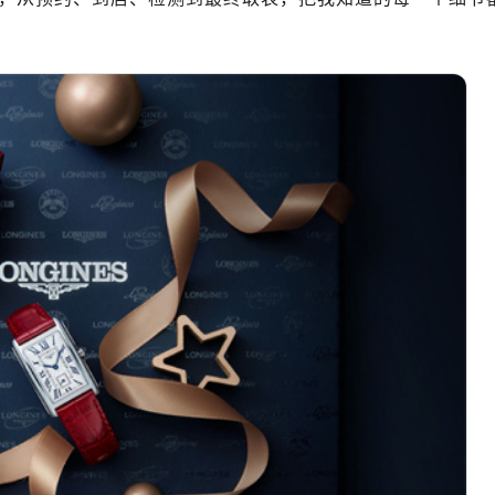
厦写字楼17层1701室（需提前预约）
厦写字楼1座30层05室（需提前预约）
字楼B座11层1104室（需提前预约）
写字楼15层03室（需提前预约）
心写字楼24层2406B室（需提前预约）
代广场写字楼9层902室（需提前预约）
号世茂环球金融中心写字楼（芙蓉广场）10层13室（需提前预约
楼29层2905室（需提前预约）
表服务中心（品牌授权店）3层整层（需提前预约）
表服务中心（品牌授权店）1层整层（需提前预约）
表服务中心（品牌授权店）1层整层（需提前预约）
（CCMALL）C座17层17-B（需提前预约）
10层1015室（需提前预约）
心T2座写字楼29层03室（需提前预约）
厦7层G室（需提前预约）
心C座12层1205室（需提前预约）