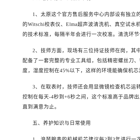
辽宁省锦州市古塔区中央大街浪琴售
辽宁省辽阳市白塔区新运大街浪琴售
1、太原这个官方售后服务中心内部设有独立
辽宁省盘锦市兴隆台区石油大街浪琴
的Witschi校表仪、Elma超声波清洗机、真
辽宁省铁岭市银州区南马路浪琴售后
的技术标准，每隔半年会进行一次校准。清洗环节
辽宁省营口市站前区市府路与渤海大
辽宁省沈阳市沈河区中街路137号亨
2、技师方面，现场有三位持证技师在岗，其
辽宁省沈阳市沈河区中街路83号亨
配备了一套完整的专业工具组，包括精密螺丝刀、
北京市朝阳区建国门外大街甲6号华熙
度，湿度控制在45%以下，这样的环境能确保机
北京市东城区东长安街1号王府井东方
河北省保定市竞秀区朝阳北大街北国
3、在取表时，技师还会用显微镜检查机芯运
内蒙古自治区阿拉善盟市左旗土尔扈
控制在每天-4秒到+6秒之间，这个标准高于品牌
内蒙古自治区巴彦淖尔市临河区新华
直到满意为止。
内蒙古自治区包头市青山区幸福路甲
内蒙古自治区赤峰市红山区哈达街浪
五、养护知识与日常使用
内蒙古自治区鄂尔多斯市东胜区伊金
内蒙古自治区呼伦贝尔市海拉尔区中
1、浪琴腕表的机械机芯建议每2到3年进行