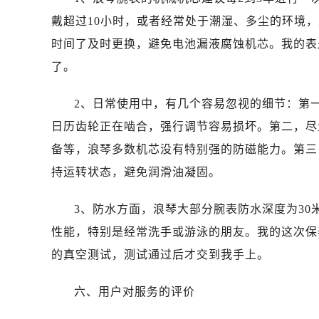
内蒙古自治区通辽市科尔沁区明仁大
戴超过10小时，或者经常处于潮湿、多尘的环境，
内蒙古自治区乌海市海勃湾区人民南
时间了及时更换，避免电池漏液腐蚀机芯。我的表是
内蒙古自治区乌兰察布市集宁区恩和
内蒙古自治区锡林郭勒盟市锡林浩特
了。
内蒙古自治区兴安盟市乌兰浩特市兴
2、日常使用中，有几个容易忽视的细节：第
山西省大同市平城区迎宾街浪琴售后
山西省晋城市城区黄华街浪琴售后服
日历齿轮正在啮合，强行调节容易损坏。第二，尽
山西省晋中市榆次区顺城街浪琴售后
备等，浪琴多数机芯没有特别强的防磁能力。第三
山西省临汾市尧都区解放路浪琴售后
持运转状态，避免润滑油凝固。
山西省吕梁市离石区永宁中路与建设
山西省朔州市朔城区怡西路与鄯阳西
3、防水方面，浪琴大部分腕表防水深度为30
山西省忻州市忻府区和平东街与七一
性能，特别是经常洗手或游泳的朋友。我的这次保
山西省阳泉市郊区平阳东街与新城大
的真空测试，测试通过后才交到我手上。
山西省运城市盐湖区河东街浪琴售后
山西省长治市潞州区英雄中路浪琴售
六、用户对服务的评价
山西省太原市迎泽区迎泽街道解放路