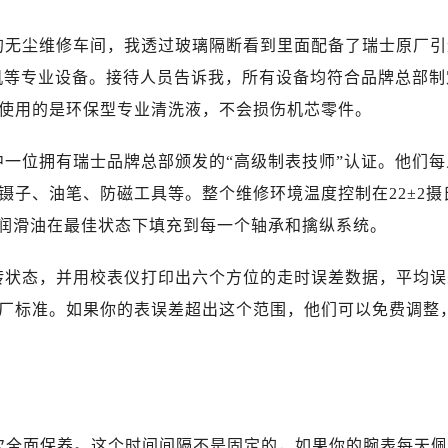
后服务中心（需提前预约）
后服务中心（需提前预约）
的无尘维修车间，我透过玻璃隔断看到里面配备了瑞士原厂引
售后服务中心（需提前预约）
空试水机等专业设备。接待人员告诉我，所有设备均符合品牌总部制
服务中心（需提前预约）
使用的是环保型专业清洗液，不会损伤机芯零件。
街交叉口浪琴售后服务中心（需提前预约）
得利名表维修授权店1楼浪琴售后服务中心（需提前预约）
中一位拥有瑞士品牌总部颁发的“高级制表技师”认证。他们每
得利名表维修授权店1楼浪琴售后服务中心（需提前预约）
镊子、油笔、防磁工具等。整个维修环境温度控制在22±2摄
国际中心D座11层1102室浪琴售后服务中心（需提前预约）
芯润滑油在最佳状态下填充到每一个轴承和擒纵系统。
广场W3座6层602室浪琴售后服务中心（需提前预约）
先天下浪琴售后服务中心（需提前预约）
转状态，并用校表仪打印出六个方位的走时误差数据，平均误
特大街浪琴售后服务中心（需提前预约）
出厂标准。如果你的表误差超出这个范围，他们可以免费调整
街浪琴售后服务中心（需提前预约）
3号王府井百货名表维修浪琴售后服务中心（需提前预约）
琴售后服务中心（需提前预约）
霍洛街浪琴售后服务中心（需提前预约）
央街浪琴售后服务中心（需提前预约）
一次全面保养。这个时间间隔不是固定的，如果你的腕表每天佩