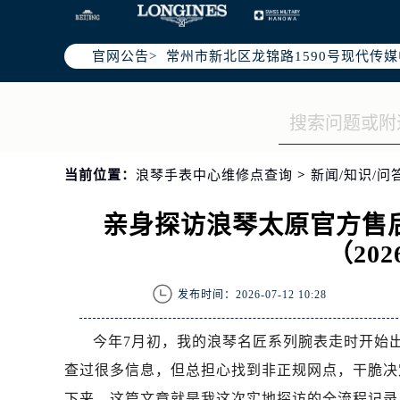
上海市黄浦区南京东路299号宏伊国
南京市秦淮区中山南路1号（新街口）
官网公告>
常州市新北区龙锦路1590号现代传媒
徐州市鼓楼区淮海东路29号苏宁广场I
扬州市邗江区国展路29号星耀天地写字
盐城市盐都区世纪大道5号盐城金融城写
泰州市海陵区永定东路399号置地商
当前位置：
浪琴手表中心维修点查询
>
新闻/知识/问
宁波市江北区大闸南路500号来福士广
杭州市上城区钱江路1366号华润大厦
亲身探访浪琴太原官方售
金华市金东区东市南街777号金华万达
（20
绍兴市越城区胜利东路379号世茂天
嘉兴市南湖区广益路705号嘉兴世界贸
发布时间：2026-07-12 10:28
南昌市红谷滩新区红谷中大道998号
济南市历下区经十路11111号华润中
今年7月初，我的浪琴名匠系列腕表走时开始
广州市天河区天河路230号万菱汇国
查过很多信息，但总担心找到非正规网点，干脆决
广州市越秀区环市东路371-375号
下来。这篇文章就是我这次实地探访的全流程记录