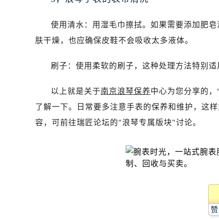
昆明市盘龙区北京路928号同德昆明
石家庄市长安区中山东路39号勒泰中
使用清水：用湿毛巾擦拭。如果需要添加肥皂
西安市碑林区南关正街88号华侨城长
肤干燥，也应确保皮鞋不会吸收太多液体。
海口市龙华区金贸东路5号海口华润大厦
唐山市路南区新华东道100号万达广场
刷子：使用柔软的刷子，这种处理方法特别适
台州市椒江区东海大道1800号腾达中
内蒙古自治区呼和浩特市玉泉区大学西
以上就是关于
南京浪琴保养
中心为您分享的，
甘肃省兰州市七里河区西津西路16号兰
了解一下。日常要多注意手表的保养和维护，这样
重庆市解放碑渝中区民权路28号英利
容，可前往瑞匠论坛的"浪琴专属版块"讨论。
黑龙江省大庆市萨尔图区会战大街浪
黑龙江省鹤岗市向阳区红军路浪琴售
黑龙江省黑河市爱辉区中央街浪琴售
黑龙江省鸡西市鸡冠区红军路浪琴售
黑龙江省佳木斯市向阳区长安路浪琴
黑龙江省牡丹江市东安区太平路浪琴
黑龙江省七台河市桃山区大同街浪琴
赞