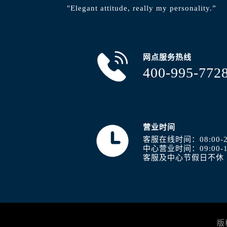
内蒙古自治区包头市青山区幸福路甲
"Elegant attitude, really my personality.”
内蒙古自治区赤峰市红山区哈达街浪
内蒙古自治区鄂尔多斯市东胜区伊金
内蒙古自治区呼伦贝尔市海拉尔区中
网点服务热线
内蒙古自治区通辽市科尔沁区明仁大
400-995-772
内蒙古自治区乌海市海勃湾区人民南
内蒙古自治区乌兰察布市集宁区恩和
内蒙古自治区锡林郭勒盟市锡林浩特
内蒙古自治区兴安盟市乌兰浩特市兴
营业时间
山西省大同市平城区迎宾街浪琴售后
客服在线时间：08:00-2
山西省晋城市城区黄华街浪琴售后服
中心营业时间：09:00-1
客服及中心节假日不休
山西省晋中市榆次区顺城街浪琴售后
山西省临汾市尧都区解放路浪琴售后
山西省吕梁市离石区永宁中路与建设
山西省朔州市朔城区怡西路与鄯阳西
山西省忻州市忻府区和平东街与七一
版