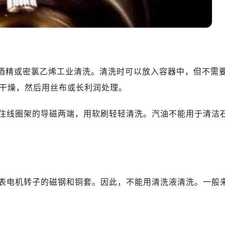
10层1015室（需提前预约）
心T2座写字楼29层03室（需提前预约）
厦7层G室（需提前预约）
心C座12层1205室（需提前预约）
中心T1写字楼9层907室（需提前预约）
水酒精或密氯乙烯工业清洗。清洗时可以放入容器中，但不需
写字楼1座11层1104室（需提前预约）
干燥，然后用丝布或长利润处理。
楼16层1603室（需提前预约）
中心办公楼C座22层08室（需提前预约）
住线圈架的导磁两端，用软刷轻轻清洗。汽油不能用于清洁
大厦38层09室（需提前预约）
楼1224室（需提前预约）
大厦B座12楼03室（需提前预约）
心写字楼A座7楼709室（需提前预约）
2层04室（需提前预约）
表电机转子的磁钢和铜套。因此，不能用清洗液清洗。一般
心A座907室（需提前预约）
A座(旺进大厦)18层09室（需提前预约）
国际金融中心14楼14D（需提前预约）