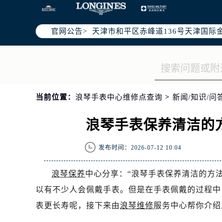
北京市东城区东长安街1号东方广场写
北京市朝阳区建国门外大街甲6号华熙
官网公告>
天津市和平区赤峰道136号天津国际金
上海市徐汇区虹桥路3号港汇中心写字楼
上海市黄浦区南京东路299号宏伊国
南京市秦淮区中山南路1号（新街口）
常州市新北区龙锦路1590号现代传媒
当前位置：
浪琴手表中心维修点查询
>
新闻/知识/问
徐州市鼓楼区淮海东路29号苏宁广场I
扬州市邗江区国展路29号星耀天地写字
浪琴手表保养清洁的
盐城市盐都区世纪大道5号盐城金融城写
泰州市海陵区永定东路399号置地商
发布时间：2026-07-12 10:04
宁波市江北区大闸南路500号来福士广
杭州市上城区钱江路1366号华润大厦
浪琴保养
中心分享：“浪琴手表保养清洁的方
金华市金东区东市南街777号金华万达
以有不少人会佩戴手表。但是在手表佩戴的过程中
绍兴市越城区胜利东路379号世茂天
表更长寿呢，接下来由
浪琴维修
服务中心帮你介绍
嘉兴市南湖区广益路705号嘉兴世界贸