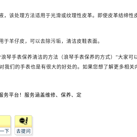
广场写字楼10层06室（需提前预约）
心写字楼B座13层07室（需提前预约）
液，该处理方法适用于光滑或纹理性皮革。即使皮革结缔性
安国际中心E座6楼10室（需提前预约）
B座17层1707室（需提前预约）
写字楼A座10层1002室（需提前预约）
用于羊仔皮，可以去除污垢，清洁皮鞋表面。
心东1幢20楼2002室（需提前预约）
街70号华润万象城写字楼（鄂尔多斯大厦）23层2326室（需
“浪琴手表保养清洁的方法（浪琴手表保养的方式）”大家可
州中心写字楼21层2102室（需提前预约）
对我们的手表也是有很大的好处的。如果您想了解更多相关
国际金融中心写字楼20层01室（需提前预约）
琴售后服务中心（需提前预约）
后服务中心（需提前预约）
后服务中心（需提前预约）
后服务中心（需提前预约）
售后服务中心（需提前预约）
售后服务中心（需提前预约）
售后服务中心（需提前预约）
一下
去提问