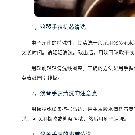
温州市鹿城区锦绣路1067号置信广场
哈尔滨市道里区友谊西路600号富力中
大连市中山区人民路15号国际金融大
1，浪琴手表机芯清洗
佛山市禅城区季华五路57号万科金融中
东莞市东城街道鸿福东路1号民盈国贸
电子元件的特殊性，其清洗一般采用99%无
无锡市梁溪区人民中路139号恒隆广场
太长时间。请轻轻清洗。取出后，用吹耳球吹干或
南通市崇川区工农路57号圆融广场写字
苏州市苏州工业园区星港街199号苏州
用软刷轻轻清洗线圈架。正确的方法是用手握
武汉市江汉区解放大道686号世界贸易
英表线圈引线板。
南宁市青秀区金湖路59号地王大厦12
合肥市蜀山区潜山路111号万象城华润
2，浪琴手表清洗的注意点
泉州市丰泽区宝洲路729号浦西万达中
青岛市南区山东路6号华润大厦B座2
用橡胶或柳条擦拭马达，用金属胶水清洗石英
烟台市芝罘区胜利路139号万达金融中
说，可以用橡胶或柳条擦拭，然后用刷子清洗。
长春市朝阳区西安大路727号中银大厦
贵阳市南明区都司高架桥路33号亨特
3，浪琴手表的表带清洗