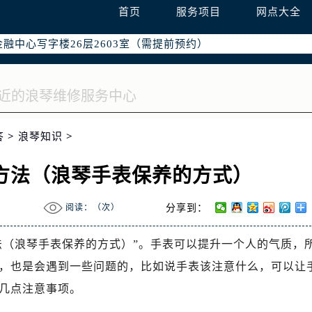
字楼W3座6层602室（需提前预约）
首页
服务项目
网点大全
国际中心写字楼D座11层1102室（需提前预约）
融中心写字楼26层2603室（需提前预约）
2座37层3705室（需提前预约）
际广场写字楼8层806室（需提前预约）
南京中心写字楼22层C1-1室（需提前预约）
中心写字楼5号楼10层1008室（需提前预约）
答
>
浪琴知识
>
FC国际金融中心写字楼35层3508室（需提前预约）
楼1号楼18层1803室（需提前预约）
方法（浪琴手表保养的方式）
字楼1号楼16层1604室（需提前预约）
务中心东塔写字楼（华润万象城）17层1706室（需提前预约）
阅读：（
次）
分享到：
场办公楼20层2009室（需提前预约）
写字楼A座5层503-5室（需提前预约）
法（浪琴手表保养的方式）”。手表可以提升一个人的气质，
广场写字楼4号楼22层2209室（需提前预约）
，也是会遇到一些问题的，比如说手表该注意什么，可以让
际中心写字楼8层805室（需提前预约）
几点注意事项。
易中心写字楼A座13层1304室（需提前预约）