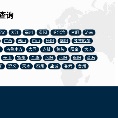
查询
西安
大连
福州
贵阳
哈尔滨
合肥
济南
广西
佛山
中山
德阳
绵阳
齐齐哈尔
川
乌鲁木齐
大同
赤峰
包头
阳泉
大庆
舟山
扬州
金华
洛阳
岳阳
衡阳
黄石
花
遵义
天水
泰州
盐城
香港
台州