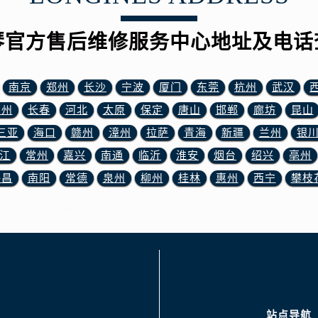
服务中心（需提前预约）
服务中心（需提前预约）
琴官方售后维修服务中心地址及电话
后服务中心（需提前预约）
后服务中心（需提前预约）
后服务中心（需提前预约）
南京
郑州
长沙
宁波
厦门
东莞
杭州
武汉
后服务中心（需提前预约）
苏州
长春
河北
太原
保定
唐山
邯郸
廊坊
昆山
售后服务中心（需提前预约）
三亚
海口
赣州
漳州
拉萨
青海
新疆
兰州
银
服务中心（需提前预约）
江
常州
嘉兴
南通
临沂
淮安
烟台
绍兴
亳州
街交叉口浪琴售后服务中心（需提前预约）
许昌
南阳
常德
泉州
柳州
桂林
惠州
西宁
攀枝
得利名表维修授权店1楼浪琴售后服务中心（需提前预约）
得利名表维修授权店1楼浪琴售后服务中心（需提前预约）
国际中心D座11层1102室浪琴售后服务中心（需提前预约）
广场W3座6层602室浪琴售后服务中心（需提前预约）
先天下浪琴售后服务中心（需提前预约）
特大街浪琴售后服务中心（需提前预约）
街浪琴售后服务中心（需提前预约）
站点导航