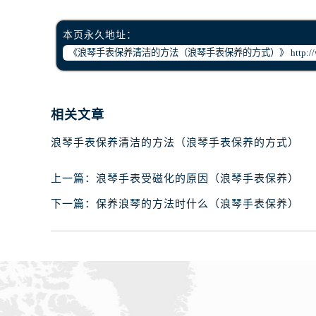
黑龙江省齐齐哈尔市龙沙区龙华路浪
黑龙江省双鸭山市尖山区新兴大街浪
本页永久地址：
黑龙江省绥化市北林区新华街与康庄
黑龙江省伊春市伊美区通河路浪琴售
吉林省白城市洮北区明仁南街浪琴售
吉林省白山市浑江区浑江大街浪琴售
相关文章
吉林省吉林市船营区河南街浪琴售后
浪琴手表保养清洁的方法（浪琴手表保养的方式）
吉林省辽源市龙山区人民大街浪琴售
吉林省梅河口市新华街道梅河大街浪
上一篇：
浪琴手表受磁化的原因（浪琴手表保养）
吉林省四平市铁东区紫气大路与南九
吉林省松原市宁江区五环大街浪琴售
下一篇：
保养浪琴的方法时什么（浪琴手表保养）
吉林省通化市东昌区环通乡江南大街
吉林省延边市延吉市解放路浪琴售后
辽宁省鞍山市铁东区站前街浪琴售后
辽宁省本溪市平山区胜利路浪琴售后
辽宁省朝阳市双塔区新华路浪琴售后