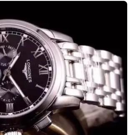
绿地双子塔（中央广场）A1座办公楼14层07室（需提前预约）
心写字楼（万象城）15层1508室（需提前预约）
际中心写字楼A塔7层704室（需提前预约）
世界贸易中心大厦南塔写字楼15层07室（需提前预约）
厦写字楼17层1701室（需提前预约）
厦写字楼1座30层05室（需提前预约）
字楼B座11层1104室（需提前预约）
写字楼15层03室（需提前预约）
心写字楼24层2406B室（需提前预约）
代广场写字楼9层902室（需提前预约）
号世茂环球金融中心写字楼（芙蓉广场）10层13室（需提前预约
楼29层2905室（需提前预约）
表服务中心（品牌授权店）3层整层（需提前预约）
表服务中心（品牌授权店）1层整层（需提前预约）
表服务中心（品牌授权店）1层整层（需提前预约）
（CCMALL）C座17层17-B（需提前预约）