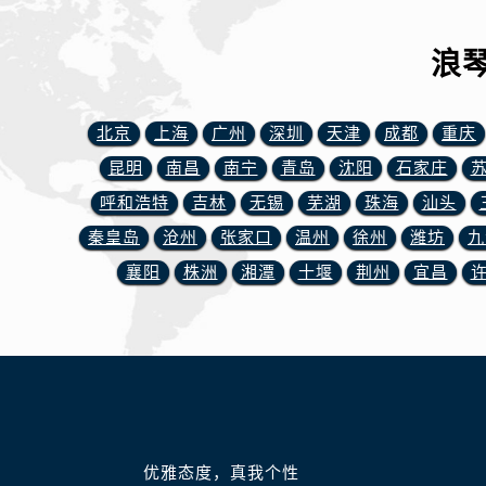
辽宁省丹东市振兴区七经街浪琴售后
辽宁省抚顺市新抚区东一路浪琴售后
浪
辽宁省阜新市海州区解放大街浪琴售
辽宁省葫芦岛市连山区中央路浪琴售
辽宁省锦州市古塔区中央大街浪琴售
北京
上海
广州
深圳
天津
成都
重庆
辽宁省辽阳市白塔区新运大街浪琴售
昆明
南昌
南宁
青岛
沈阳
石家庄
辽宁省盘锦市兴隆台区石油大街浪琴
呼和浩特
吉林
无锡
芜湖
珠海
汕头
辽宁省铁岭市银州区南马路浪琴售后
秦皇岛
沧州
张家口
温州
徐州
潍坊
九
辽宁省营口市站前区市府路与渤海大
襄阳
株洲
湘潭
十堰
荆州
宜昌
辽宁省沈阳市沈河区中街路137号亨
辽宁省沈阳市沈河区中街路83号亨
北京市朝阳区建国门外大街甲6号华熙
北京市东城区东长安街1号王府井东方
河北省保定市竞秀区朝阳北大街北国
内蒙古自治区阿拉善盟市左旗土尔扈
内蒙古自治区巴彦淖尔市临河区新华
优雅态度，真我个性