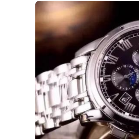
南昌市红谷滩新区红谷中大道998号
济南市历下区经十路11111号华润中
广州市天河区天河路230号万菱汇国
广州市越秀区环市东路371-375号
深圳市罗湖区深南东路5001号华润大
惠州市惠城区江北文昌一路7号华贸大
厦门市思明区湖滨东路95号华润大厦写
福州市鼓楼区五四路128-1号恒力城
成都市锦江区人民东路6号SAC东原中
重庆市江北区观音桥步行街2号融恒时
长沙市芙蓉区定王台街道建湘路393
郑州市二七区铭功路10号华润大厦写字
太原市迎泽区解放路15号亨得利名
沈阳市沈河区中街路137号亨得利名
沈阳市沈河区中街路83号亨得利名
乌鲁木齐市天山区红山路26号时代广场