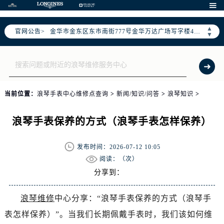
宁波市江北区大闸南路500号来福士广场办公楼20层2009室（需提前预约）

杭州市上城区钱江路1366号华润大厦写字楼A座5层503-5室（需提前预约）
▲
官网公告>
金华市金东区东市南街777号金华万达广场写字楼4号楼22层2209室（需提前预约）
▼
绍兴市越城区胜利东路379号世茂天际中心写字楼8层805室（需提前预约）
嘉兴市南湖区广益路705号嘉兴世界贸易中心写字楼A座13层1304室（需提前预约）
南昌市红谷滩新区红谷中大道998号绿地双子塔（中央广场）A1座办公楼14层07室（需提前预约）
济南市历下区经十路11111号华润中心写字楼（万象城）15层1508室（需提前预约）
当前位置：
浪琴手表中心维修点查询
>
新闻/知识/问答
>
浪琴知识
>
广州市天河区天河路230号万菱汇国际中心写字楼A塔7层704室（需提前预约）
广州市越秀区环市东路371-375号世界贸易中心大厦南塔写字楼15层07室（需提前预约）
浪琴手表保养的方式（浪琴手表怎样保养）
深圳市罗湖区深南东路5001号华润大厦写字楼17层1701室（需提前预约）
惠州市惠城区江北文昌一路7号华贸大厦写字楼1座30层05室（需提前预约）
发布时间：2026-07-12 10:05
厦门市思明区湖滨东路95号华润大厦写字楼B座11层1104室（需提前预约）
阅读：（
次）
福州市鼓楼区五四路128-1号恒力城写字楼15层03室（需提前预约）
分享到：
成都市锦江区人民东路6号SAC东原中心写字楼24层2406B室（需提前预约）
浪琴维修
中心分享：“浪琴手表保养的方式（浪琴手
重庆市江北区观音桥步行街2号融恒时代广场写字楼9层902室（需提前预约）
表怎样保养）”。当我们长期佩戴手表时，我们该如何维
长沙市芙蓉区定王台街道建湘路393号世茂环球金融中心写字楼（芙蓉广场）10层13室（需提前预约）