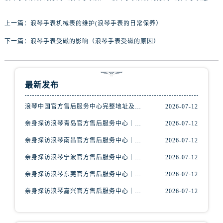
北京市朝阳区建国门外大街甲6号华熙国际中心D座11层1102室浪琴售后服务中心（需提前预约）
北京市东城区东长安街1号王府井东方广场W3座6层602室浪琴售后服务中心（需提前预约）
上一篇：
浪琴手表机械表的维护(浪琴手表的日常保养）
河北省保定市竞秀区朝阳北大街北国先天下浪琴售后服务中心（需提前预约）
下一篇：
浪琴手表受磁的影响（浪琴手表受磁的原因）
内蒙古自治区阿拉善盟市左旗土尔扈特大街浪琴售后服务中心（需提前预约）
内蒙古自治区巴彦淖尔市临河区新华街浪琴售后服务中心（需提前预约）
内蒙古自治区包头市青山区幸福路甲3号王府井百货名表维修浪琴售后服务中心（需提前预约）
最新发布
内蒙古自治区赤峰市红山区哈达街浪琴售后服务中心（需提前预约）
内蒙古自治区鄂尔多斯市东胜区伊金霍洛街浪琴售后服务中心（需提前预约）
浪琴中国官方售后服务中心完整地址及热线实地考察报告+多信源验证（2026年7月最新）
2026-07-12
内蒙古自治区呼伦贝尔市海拉尔区中央街浪琴售后服务中心（需提前预约）
亲身探访浪琴青岛官方售后服务中心｜最新电话及地址（2026年7月最新）
2026-07-12
内蒙古自治区通辽市科尔沁区明仁大街浪琴售后服务中心（需提前预约）
亲身探访浪琴南昌官方售后服务中心｜最新电话及地址（2026年7月最新）
2026-07-12
内蒙古自治区乌海市海勃湾区人民南路浪琴售后服务中心（需提前预约）
内蒙古自治区乌兰察布市集宁区恩和大街浪琴售后服务中心（需提前预约）
亲身探访浪琴宁波官方售后服务中心｜网点地址及售后热线（2026年7月最新）
2026-07-12
内蒙古自治区锡林郭勒盟市锡林浩特市光明街与额尔敦路交叉口浪琴售后服务中心（需提前预约）
亲身探访浪琴东莞官方售后服务中心｜地址与联系电话（2026年7月最新）
2026-07-12
内蒙古自治区兴安盟市乌兰浩特市兴安大街浪琴售后服务中心（需提前预约）
亲身探访浪琴嘉兴官方售后服务中心｜热线电话与网点地址（2026年7月最新）
2026-07-12
山西省大同市平城区迎宾街浪琴售后服务中心（需提前预约）
山西省晋城市城区黄华街浪琴售后服务中心（需提前预约）