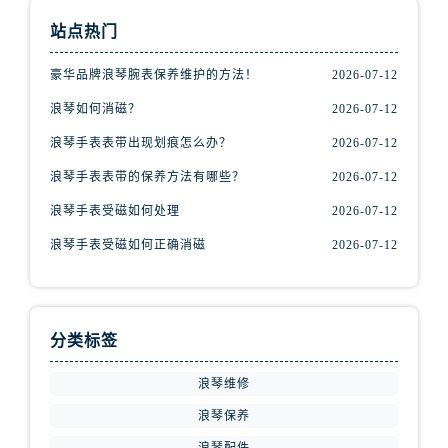
山西省晋中市榆次区顺城街浪琴售后服务中心（需提前预约）
站点热门
山西省临汾市尧都区解放路浪琴售后服务中心（需提前预约）
山西省吕梁市离石区永宁中路与建设街交叉口浪琴售后服务中心（需提前预约）
豪华品牌浪琴腕表保养维护的方法！
2026-07-12
山西省朔州市朔城区怡西路与鄯阳西街交汇处浪琴售后服务中心（需提前预约）
浪琴如何消磁？
2026-07-12
山西省忻州市忻府区和平东街与七一南路交叉口浪琴售后服务中心（需提前预约）
浪琴手表表带出现划痕怎么办？
2026-07-12
山西省阳泉市郊区平阳东街与新城大道交叉口浪琴售后服务中心（需提前预约）
山西省运城市盐湖区河东街浪琴售后服务中心（需提前预约）
浪琴手表表带的保养方法有哪些？
2026-07-12
山西省长治市潞州区英雄中路浪琴售后服务中心（需提前预约）
浪琴手表受磁如何处理
2026-07-12
山西省太原市迎泽区迎泽街道解放路15号亨得利名表维修授权店3楼浪琴售后服务中心（需提前预约）
浪琴手表受磁如何正确消磁
2026-07-12
天津市和平区赤峰道136号天津国际金融中心26层2603室浪琴售后服务中心（需提前预约）
安徽省安庆市迎江区人民路浪琴售后服务中心（需提前预约）
安徽省蚌埠市蚌山区淮河路浪琴售后服务中心（需提前预约）
分类标签
安徽省亳州市谯城区魏武大道浪琴售后服务中心（需提前预约）
安徽省池州市贵池区长江路浪琴售后服务中心（需提前预约）
浪琴维修
安徽省滁州市琅琊区南谯北路浪琴售后服务中心（需提前预约）
浪琴保养
安徽省阜阳市颍州区颍州北路浪琴售后服务中心（需提前预约）