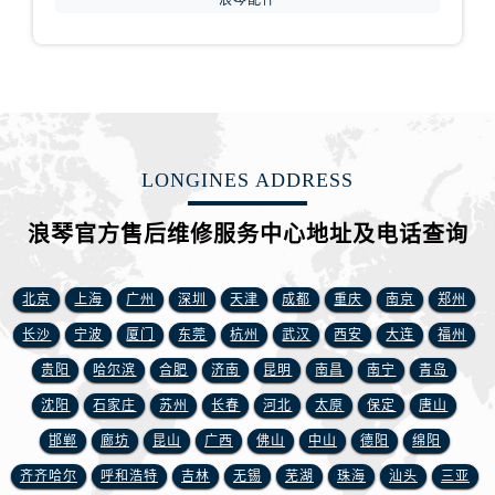
浪琴配件
安徽省淮北市相山区淮海路浪琴售后服务中心（需提前预约）
安徽省淮南市田家庵区国庆中路浪琴售后服务中心（需提前预约）
安徽省黄山市屯溪区黄山西路浪琴售后服务中心（需提前预约）
安徽省六安市金安区解放中路浪琴售后服务中心（需提前预约）
安徽省马鞍山市雨山区湖南西路浪琴售后服务中心（需提前预约）
安徽省宿州市埇桥区人民中路浪琴售后服务中心（需提前预约）
LONGINES ADDRESS
安徽省铜陵市铜官区石城大道浪琴售后服务中心（需提前预约）
安徽省芜湖市镜湖区中山路步行街浪琴售后服务中心（需提前预约）
浪琴官方售后维修服务中心地址及电话查询
安徽省宣城市宣州区叠嶂西路浪琴售后服务中心（需提前预约）
福建省龙岩市新罗区九一南路浪琴售后服务中心（需提前预约）
北京
上海
广州
深圳
天津
成都
重庆
南京
郑州
福建省南平市建阳区人民西路浪琴售后服务中心（需提前预约）
长沙
宁波
厦门
东莞
杭州
武汉
西安
大连
福州
福建省宁德市蕉城区天湖东路浪琴售后服务中心（需提前预约）
贵阳
哈尔滨
合肥
济南
昆明
南昌
南宁
青岛
福建省莆田市城厢区霞林街道荔华东大道浪琴售后服务中心（需提前预约）
沈阳
石家庄
苏州
长春
河北
太原
保定
唐山
福建省三明市三元区东乾二路浪琴售后服务中心（需提前预约）
福建省漳州市龙文区步港路浪琴售后服务中心（需提前预约）
邯郸
廊坊
昆山
广西
佛山
中山
德阳
绵阳
江苏省常州市新北区龙锦路1590号现代传媒中心5号楼10层1008室浪琴售后服务中心（需提前预约）
齐齐哈尔
呼和浩特
吉林
无锡
芜湖
珠海
汕头
三亚