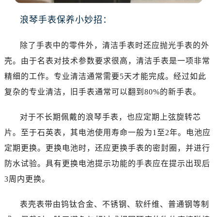
泉州市丰泽区宝洲路729号浦西万达中心写字楼A座7楼709室（需提前预约）
青岛市南区山东路6号华润大厦B座22层04室（需提前预约）
浪琴手表保养小妙招：
烟台市芝罘区胜利路139号万达金融中心A座907室（需提前预约）
长春市朝阳区西安大路727号中银大厦A座(旺进大厦)18层09室（需提前预约）
除了手表中的零件外，清洁手表时还应抛光手表的外
贵阳市南明区都司高架桥路33号亨特国际金融中心14楼14D（需提前预约）
壳。由于名表对技术参数要求很高，清洁手表是一项非常
昆明市盘龙区北京路928号同德昆明广场写字楼10层06室（需提前预约）
精细的工作。专业清洁通常需要5天才能完成。经过如此
石家庄市长安区中山东路39号勒泰中心写字楼B座13层07室（需提前预约）
复杂的专业清洁，旧手表通常可以翻到80%的新手表。
西安市碑林区南关正街88号华侨城长安国际中心E座6楼10室（需提前预约）
海口市龙华区金贸东路5号海口华润大厦B座17层1707室（需提前预约）
对于不长期佩戴的浪琴手表，也应定期上弦旋转芯
唐山市路南区新华东道100号万达广场写字楼A座10层1002室（需提前预约）
片。至于石英表，其电池使用寿命一般为1至2年。电池应
台州市椒江区东海大道1800号腾达中心东1幢20楼2002室（需提前预约）
定期更换。更换电池时，还应更换手表的密封圈，并进行
内蒙古自治区呼和浩特市玉泉区大学西街70号华润万象城写字楼（鄂尔多斯大厦）23层2326室（需提前预约）
防水试验。具有更换电池提示功能的手表应在提示出现后
甘肃省兰州市七里河区西津西路16号兰州中心写字楼21层2102室（需提前预约）
3周内更换。
重庆市解放碑渝中区民权路28号英利国际金融中心写字楼20层01室（需提前预约）
黑龙江省大庆市萨尔图区会战大街浪琴售后服务中心（需提前预约）
表壳表带由钨钛合金、不锈钢、软纤维、普通钢等制
黑龙江省鹤岗市向阳区红军路浪琴售后服务中心（需提前预约）