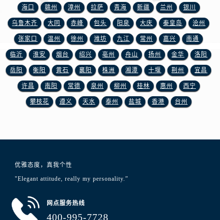
江苏省淮安市清江浦区淮海北路浪琴售后服务中心（需提前预约）
海口
赣州
漳州
拉萨
青海
新疆
兰州
银川
江苏省连云港市海州区通灌北路浪琴售后服务中心（需提前预约）
乌鲁木齐
大同
赤峰
包头
阳泉
大庆
秦皇岛
沧州
江苏省南京市秦淮区中山南路1号南京中心22层22-C1-C3室浪琴售后服务中心（需提前预约）
张家口
温州
徐州
潍坊
九江
常州
嘉兴
南通
江苏省宿迁市宿城区西湖路浪琴售后服务中心（需提前预约）
临沂
淮安
烟台
绍兴
亳州
舟山
扬州
金华
洛阳
江苏省泰州市海陵区永定东路399号置地商务中心东塔（华润万象城）17层1706室浪琴售后服务中心（需提前预约）
岳阳
衡阳
黄石
襄阳
株洲
湘潭
十堰
荆州
宜昌
江苏省徐州市鼓楼区淮海东路29号苏宁广场IFC国际金融中心35层3508室浪琴售后服务中心（需提前预约）
江苏省盐城市盐都区世纪大道5号盐城金融城写字楼1号楼16层1604室浪琴售后服务中心（需提前预约）
许昌
南阳
常德
泉州
柳州
桂林
惠州
西宁
江苏省扬州市邗江区国展路29号星耀天地写字楼1号楼18层1803室浪琴售后服务中心（需提前预约）
攀枝花
遵义
天水
泰州
盐城
香港
台州
江苏省镇江市京口区中山东路浪琴售后服务中心（需提前预约）
江西省抚州市临川区赣东大道浪琴售后服务中心（需提前预约）
江西省赣州市章贡区文清路浪琴售后服务中心（需提前预约）
江西省吉安市吉州区井冈山大道浪琴售后服务中心（需提前预约）
优雅态度，真我个性
江西省景德镇市珠山区珠山中路浪琴售后服务中心（需提前预约）
"Elegant attitude, really my personality.”
江西省九江市浔阳区浔阳路浪琴售后服务中心（需提前预约）
江西省南昌市红谷滩新区红谷中大道998号绿地双子塔（中央广场）A1座办公楼14层1407室浪琴售后服务中心（需提前预约）
网点服务热线
江西省萍乡市安源区萍安北大道与康庄路交叉口浪琴售后服务中心（需提前预约）
400-995-7728