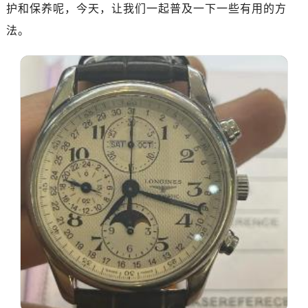
郑州市二七区铭功路10号华润大厦写字楼29层2905室（需提前预约）
护和保养呢，今天，让我们一起普及一下一些有用的方
太原市迎泽区解放路15号亨得利名表服务中心（品牌授权店）3层整层（需提前预约）
法。
沈阳市沈河区中街路137号亨得利名表服务中心（品牌授权店）1层整层（需提前预约）
沈阳市沈河区中街路83号亨得利名表服务中心（品牌授权店）1层整层（需提前预约）
乌鲁木齐市天山区红山路26号时代广场（CCMALL）C座17层17-B（需提前预约）
温州市鹿城区锦绣路1067号置信广场10层1015室（需提前预约）
哈尔滨市道里区友谊西路600号富力中心T2座写字楼29层03室（需提前预约）
大连市中山区人民路15号国际金融大厦7层G室（需提前预约）
佛山市禅城区季华五路57号万科金融中心C座12层1205室（需提前预约）
东莞市东城街道鸿福东路1号民盈国贸中心T1写字楼9层907室（需提前预约）
无锡市梁溪区人民中路139号恒隆广场写字楼1座11层1104室（需提前预约）
南通市崇川区工农路57号圆融广场写字楼16层1603室（需提前预约）
苏州市苏州工业园区星港街199号苏州中心办公楼C座22层08室（需提前预约）
武汉市江汉区解放大道686号世界贸易大厦38层09室（需提前预约）
南宁市青秀区金湖路59号地王大厦12楼1224室（需提前预约）
合肥市蜀山区潜山路111号万象城华润大厦B座12楼03室（需提前预约）