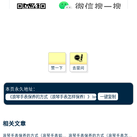
吉林省通化市东昌区环通乡江南大街浪琴售后服务中心（需提前预约）
吉林省延边市延吉市解放路浪琴售后服务中心（需提前预约）
辽宁省鞍山市铁东区站前街浪琴售后服务中心（需提前预约）
辽宁省本溪市平山区胜利路浪琴售后服务中心（需提前预约）
辽宁省朝阳市双塔区新华路浪琴售后服务中心（需提前预约）
辽宁省丹东市振兴区七经街浪琴售后服务中心（需提前预约）
辽宁省抚顺市新抚区东一路浪琴售后服务中心（需提前预约）
辽宁省阜新市海州区解放大街浪琴售后服务中心（需提前预约）
赞一下
去提问
辽宁省葫芦岛市连山区中央路浪琴售后服务中心（需提前预约）
辽宁省锦州市古塔区中央大街浪琴售后服务中心（需提前预约）
辽宁省辽阳市白塔区新运大街浪琴售后服务中心（需提前预约）
本页永久地址：
辽宁省盘锦市兴隆台区石油大街浪琴售后服务中心（需提前预约）
一键复制
辽宁省铁岭市银州区南马路浪琴售后服务中心（需提前预约）
辽宁省营口市站前区市府路与渤海大街交叉口浪琴售后服务中心（需提前预约）
辽宁省沈阳市沈河区中街路137号亨得利名表维修授权店1楼浪琴售后服务中心（需提前预约）
相关文章
辽宁省沈阳市沈河区中街路83号亨得利名表维修授权店1楼浪琴售后服务中心（需提前预约）
浪琴手表保养的方式（浪琴手表如何保养）
浪琴手表保养的方式（浪琴手表怎样保养）