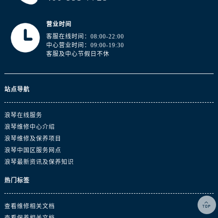
江西省上饶市信州区滨江西路浪琴售后服务中心（需提前预约）
江西省新余市渝水区北湖西路浪琴售后服务中心（需提前预约）
营业时间
江西省宜春市袁州区中山中路浪琴售后服务中心（需提前预约）
客服在线时间：08:00-22:00
江西省鹰潭市月湖区胜利东路浪琴售后服务中心（需提前预约）
中心营业时间：09:00-19:30
客服及中心节假日不休
山东省德州市德城区东风中路浪琴售后服务中心（需提前预约）
山东省东营市东营区济南路浪琴售后服务中心（需提前预约）
山东省济南市历下区经十路11111号华润中心写字楼（万象城）15层1508室浪琴售后服务中心（需提前预约）
站点导航
山东省济宁市任城区太白楼路浪琴售后服务中心（需提前预约）
山东省莱芜市文化南路8号银座商城名表维修一楼名表维修浪琴售后服务中心（需提前预约）
浪琴在线服务
山东省临沂市兰山区解放路浪琴售后服务中心（需提前预约）
浪琴维修中心介绍
浪琴维修及保养项目
山东省日照市东港区烟台路浪琴售后服务中心（需提前预约）
浪琴中国区服务网点
山东省泰安市泰山区财源街道泰山大街浪琴售后服务中心（需提前预约）
浪琴最新资讯及保养知识
山东省威海市环翠区新威海路89号振华商厦一楼名表维修浪琴售后服务中心（需提前预约）
山东省潍坊市奎文区东风东街浪琴售后服务中心（需提前预约）
热门标签
山东省枣庄市滕州市北辛路与善国路交叉口浪琴售后服务中心（需提前预约）

查看维修相关文档
山东省淄博市张店区金晶大道浪琴售后服务中心（需提前预约）