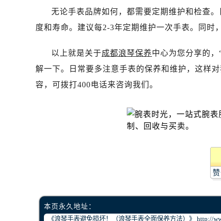
昆明市盘龙区北京路928号同德昆明
无论手表品牌如何，都需要定期维护和检查。
石家庄市长安区中山东路39号勒泰中
度和寿命。建议每2-3年定期维护一次手表。同
西安市碑林区南关正街88号华侨城长
海口市龙华区金贸东路5号海口华润大厦
以上就是关于
成都浪琴保养
中心为您分享的，
唐山市路南区新华东道100号万达广场
解一下。日常要多注意手表的保养和维护，这样对
台州市椒江区东海大道1800号腾达中
容，可拨打400电话来咨询我们。
内蒙古自治区呼和浩特市玉泉区大学西
甘肃省兰州市七里河区西津西路16号兰
重庆市解放碑渝中区民权路28号英利
黑龙江省大庆市萨尔图区会战大街浪
黑龙江省鹤岗市向阳区红军路浪琴售
黑龙江省黑河市爱辉区中央街浪琴售
黑龙江省鸡西市鸡冠区红军路浪琴售
赞
黑龙江省佳木斯市向阳区长安路浪琴
黑龙江省牡丹江市东安区太平路浪琴
本页永久地址：
黑龙江省七台河市桃山区大同街浪琴