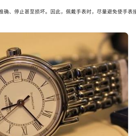
绿地双子塔（中央广场）A1座办公楼14层07室（需提前预约）
心写字楼（万象城）15层1508室（需提前预约）
准确、停止甚至损坏。因此，佩戴手表时，尽量避免使手表
际中心写字楼A塔7层704室（需提前预约）
世界贸易中心大厦南塔写字楼15层07室（需提前预约）
厦写字楼17层1701室（需提前预约）
厦写字楼1座30层05室（需提前预约）
字楼B座11层1104室（需提前预约）
写字楼15层03室（需提前预约）
心写字楼24层2406B室（需提前预约）
代广场写字楼9层902室（需提前预约）
号世茂环球金融中心写字楼（芙蓉广场）10层13室（需提前预约
楼29层2905室（需提前预约）
表服务中心（品牌授权店）3层整层（需提前预约）
表服务中心（品牌授权店）1层整层（需提前预约）
表服务中心（品牌授权店）1层整层（需提前预约）
（CCMALL）C座17层17-B（需提前预约）