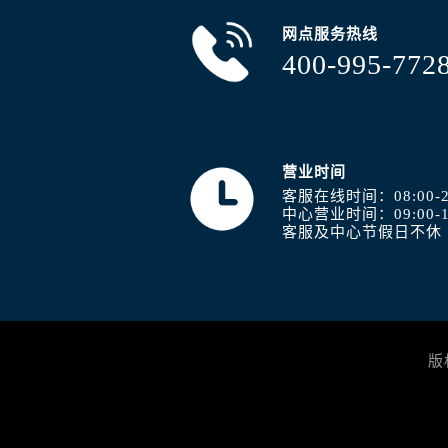
内蒙古自治区包头市青山区幸福路甲
网点服务热线
内蒙古自治区赤峰市红山区哈达街浪
400-995-772
内蒙古自治区鄂尔多斯市东胜区伊金
内蒙古自治区呼伦贝尔市海拉尔区中
内蒙古自治区通辽市科尔沁区明仁大
内蒙古自治区乌海市海勃湾区人民南
营业时间
内蒙古自治区乌兰察布市集宁区恩和
客服在线时间：08:00-2
内蒙古自治区锡林郭勒盟市锡林浩特
中心营业时间：09:00-1
内蒙古自治区兴安盟市乌兰浩特市兴
客服及中心节假日不休
山西省大同市平城区迎宾街浪琴售后
山西省晋城市城区黄华街浪琴售后服
山西省晋中市榆次区顺城街浪琴售后
山西省临汾市尧都区解放路浪琴售后
版
山西省吕梁市离石区永宁中路与建设
山西省朔州市朔城区怡西路与鄯阳西
山西省忻州市忻府区和平东街与七一