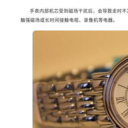
南昌市红谷滩新区红谷中大道998号
济南市历下区经十路11111号华润中
手表内部机芯受到磁场干扰后，会导致走时不
广州市天河区天河路230号万菱汇国
触强磁场或长时间接触电视、录像机等电器。
广州市越秀区环市东路371-375号
深圳市罗湖区深南东路5001号华润大
惠州市惠城区江北文昌一路7号华贸大
厦门市思明区湖滨东路95号华润大厦写
福州市鼓楼区五四路128-1号恒力城
成都市锦江区人民东路6号SAC东原中
重庆市江北区观音桥步行街2号融恒时
长沙市芙蓉区定王台街道建湘路393
郑州市二七区铭功路10号华润大厦写字
太原市迎泽区解放路15号亨得利名
沈阳市沈河区中街路137号亨得利名
沈阳市沈河区中街路83号亨得利名
乌鲁木齐市天山区红山路26号时代广场