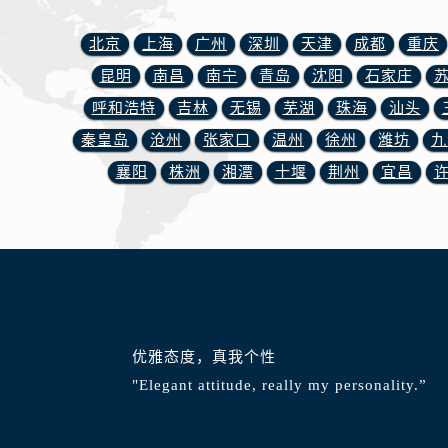
辽宁省丹东市振兴区七经街浪琴售后
辽宁省抚顺市新抚区东一路浪琴售后
北京
上海
广州
深圳
天津
成都
重庆
辽宁省阜新市海州区解放大街浪琴售
昆明
南昌
南宁
青岛
沈阳
石家庄
辽宁省葫芦岛市连山区中央路浪琴售
呼和浩特
吉林
无锡
芜湖
珠海
汕头
辽宁省锦州市古塔区中央大街浪琴售
秦皇岛
沧州
张家口
温州
徐州
潍坊
九
辽宁省辽阳市白塔区新运大街浪琴售
襄阳
株洲
湘潭
十堰
荆州
宜昌
辽宁省盘锦市兴隆台区石油大街浪琴
辽宁省铁岭市银州区南马路浪琴售后
辽宁省营口市站前区市府路与渤海大
辽宁省沈阳市沈河区中街路137号亨
辽宁省沈阳市沈河区中街路83号亨
北京市朝阳区建国门外大街甲6号华熙
北京市东城区东长安街1号王府井东方
优雅态度，真我个性
河北省保定市竞秀区朝阳北大街北国
"Elegant attitude, really my personality.”
内蒙古自治区阿拉善盟市左旗土尔扈
内蒙古自治区巴彦淖尔市临河区新华