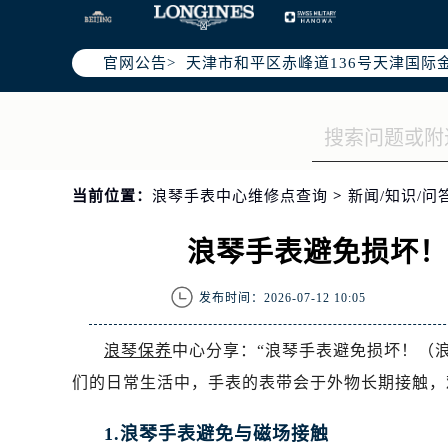
北京市东城区东长安街1号东方广场写
北京市朝阳区建国门外大街甲6号华熙
官网公告>
天津市和平区赤峰道136号天津国际金
上海市徐汇区虹桥路3号港汇中心写字楼
上海市黄浦区南京东路299号宏伊国
南京市秦淮区中山南路1号（新街口）
常州市新北区龙锦路1590号现代传媒
当前位置：
浪琴手表中心维修点查询
>
新闻/知识/问
徐州市鼓楼区淮海东路29号苏宁广场I
扬州市邗江区国展路29号星耀天地写字
浪琴手表避免损坏
盐城市盐都区世纪大道5号盐城金融城写
泰州市海陵区永定东路399号置地商
发布时间：2026-07-12 10:05
宁波市江北区大闸南路500号来福士广
杭州市上城区钱江路1366号华润大厦
浪琴保养
中心分享：“浪琴手表避免损坏！（
金华市金东区东市南街777号金华万达
们的日常生活中，手表的表带会于外物长期接触，
绍兴市越城区胜利东路379号世茂天
嘉兴市南湖区广益路705号嘉兴世界贸
1.浪琴手表避免与磁场接触