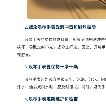
温州市鹿城区锦绣路1067号置信广场
哈尔滨市道里区友谊西路600号富力中
大连市中山区人民路15号国际金融大
佛山市禅城区季华五路57号万科金融中
2.避免浪琴手表受到冲击和剧烈振动
东莞市东城街道鸿福东路1号民盈国贸
无锡市梁溪区人民中路139号恒隆广场
浪琴手表的结构非常精确。如果受到剧烈冲击
南通市崇川区工农路57号圆融广场写字
损坏，导致走时不允许或停止行走。因此，佩戴手
苏州市苏州工业园区星港街199号苏州
武汉市江汉区解放大道686号世界贸易
或游泳。
南宁市青秀区金湖路59号地王大厦12
3.浪琴手表要保持干净干燥
合肥市蜀山区潜山路111号万象城华润
泉州市丰泽区宝洲路729号浦西万达中
浪琴手表的外观容易被灰尘、水泡、汗水、脂
青岛市南区山东路6号华润大厦B座2
汗水、油垢或雨水时，应及时擦拭。同时，避免手
烟台市芝罘区胜利路139号万达金融中
长春市朝阳区西安大路727号中银大厦
4.浪琴手表定期维护和检查
贵阳市南明区都司高架桥路33号亨特