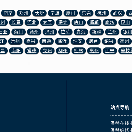
服务中心（需提前预约）
服务中心（需提前预约）
南京
郑州
长沙
宁波
厦门
东莞
杭州
武汉
后服务中心（需提前预约）
苏州
长春
河北
太原
保定
唐山
邯郸
廊坊
昆山
后服务中心（需提前预约）
三亚
海口
赣州
漳州
拉萨
青海
新疆
兰州
银
后服务中心（需提前预约）
江
常州
嘉兴
南通
临沂
淮安
烟台
绍兴
亳州
后服务中心（需提前预约）
许昌
南阳
常德
泉州
柳州
桂林
惠州
西宁
攀枝
售后服务中心（需提前预约）
服务中心（需提前预约）
街交叉口浪琴售后服务中心（需提前预约）
得利名表维修授权店1楼浪琴售后服务中心（需提前预约）
得利名表维修授权店1楼浪琴售后服务中心（需提前预约）
国际中心D座11层1102室浪琴售后服务中心（需提前预约）
广场W3座6层602室浪琴售后服务中心（需提前预约）
站点导航
先天下浪琴售后服务中心（需提前预约）
特大街浪琴售后服务中心（需提前预约）
浪琴在线
街浪琴售后服务中心（需提前预约）
浪琴维修