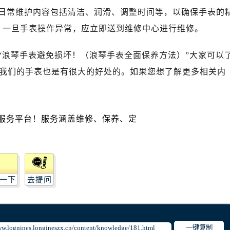
广场写字楼10层06室（需提前预约）
日常维护内容包括清洁、润滑、调整时间等，以确保手表的
心写字楼B座13层07室（需提前预约）
时，一旦手表操作异常，应立即送到维修中心进行维修。
安国际中心E座6楼10室（需提前预约）
B座17层1707室（需提前预约）
“浪琴手表避免损坏！（浪琴手表全面保养方法）”大家可以
写字楼A座10层1002室（需提前预约）
我们的手表也是有很大的好处的。如果您想了解更多相关内
心东1幢20楼2002室（需提前预约）
街70号华润万象城写字楼（鄂尔多斯大厦）23层2326室（需
州中心写字楼21层2102室（需提前预约）
国际金融中心写字楼20层01室（需提前预约）
琴售后服务中心（需提前预约）
后服务中心（需提前预约）
后服务中心（需提前预约）
后服务中心（需提前预约）
一下
去提问
售后服务中心（需提前预约）
售后服务中心（需提前预约）
售后服务中心（需提前预约）
一键复制