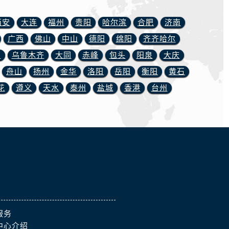
西安
大连
福州
贵阳
哈尔滨
合肥
济南
广西
佛山
中山
德阳
绵阳
齐齐哈尔
川
乌鲁木齐
大同
赤峰
包头
阳泉
大庆
舟山
扬州
金华
洛阳
岳阳
衡阳
黄石
花
遵义
天水
泰州
盐城
香港
台州
服务
中心介绍