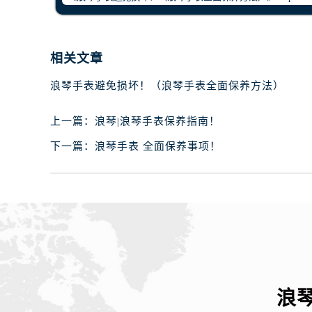
黑龙江省齐齐哈尔市龙沙区龙华路浪
黑龙江省双鸭山市尖山区新兴大街浪
黑龙江省绥化市北林区新华街与康庄
相关文章
黑龙江省伊春市伊美区通河路浪琴售
吉林省白城市洮北区明仁南街浪琴售
浪琴手表避免损坏！（浪琴手表全面保养方法）
吉林省白山市浑江区浑江大街浪琴售
上一篇：
浪琴|浪琴手表保养指南！
吉林省吉林市船营区河南街浪琴售后
吉林省辽源市龙山区人民大街浪琴售
下一篇：
浪琴手表 全面保养事项！
吉林省梅河口市新华街道梅河大街浪
吉林省四平市铁东区紫气大路与南九
吉林省松原市宁江区五环大街浪琴售
吉林省通化市东昌区环通乡江南大街
吉林省延边市延吉市解放路浪琴售后
辽宁省鞍山市铁东区站前街浪琴售后
辽宁省本溪市平山区胜利路浪琴售后
浪
辽宁省朝阳市双塔区新华路浪琴售后