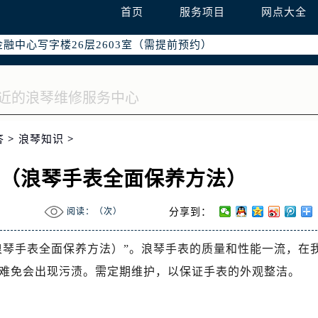
字楼W3座6层602室（需提前预约）
首页
服务项目
网点大全
国际中心写字楼D座11层1102室（需提前预约）
融中心写字楼26层2603室（需提前预约）
2座37层3705室（需提前预约）
际广场写字楼8层806室（需提前预约）
南京中心写字楼22层C1-1室（需提前预约）
中心写字楼5号楼10层1008室（需提前预约）
答
>
浪琴知识
>
FC国际金融中心写字楼35层3508室（需提前预约）
楼1号楼18层1803室（需提前预约）
！（浪琴手表全面保养方法）
字楼1号楼16层1604室（需提前预约）
务中心东塔写字楼（华润万象城）17层1706室（需提前预约）
阅读：（
次）
分享到：
场办公楼20层2009室（需提前预约）
写字楼A座5层503-5室（需提前预约）
浪琴手表全面保养方法）”。浪琴手表的质量和性能一流，在
广场写字楼4号楼22层2209室（需提前预约）
难免会出现污渍。需定期维护，以保证手表的外观整洁。
际中心写字楼8层805室（需提前预约）
易中心写字楼A座13层1304室（需提前预约）