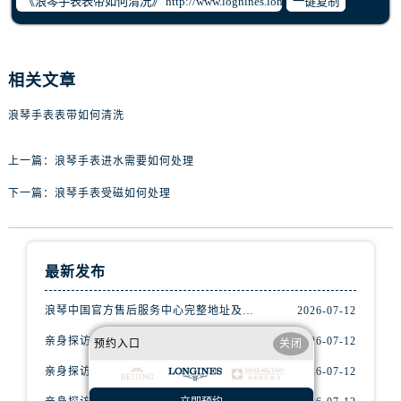
一键复制
黑龙江省七台河市桃山区大同街浪琴售后服务中心（需提前预约）
黑龙江省齐齐哈尔市龙沙区龙华路浪琴售后服务中心（需提前预约）
黑龙江省双鸭山市尖山区新兴大街浪琴售后服务中心（需提前预约）
相关文章
黑龙江省绥化市北林区新华街与康庄路交叉口浪琴售后服务中心（需提前预约）
黑龙江省伊春市伊美区通河路浪琴售后服务中心（需提前预约）
浪琴手表表带如何清洗
吉林省白城市洮北区明仁南街浪琴售后服务中心（需提前预约）
吉林省白山市浑江区浑江大街浪琴售后服务中心（需提前预约）
上一篇：
浪琴手表进水需要如何处理
吉林省吉林市船营区河南街浪琴售后服务中心（需提前预约）
下一篇：
浪琴手表受磁如何处理
吉林省辽源市龙山区人民大街浪琴售后服务中心（需提前预约）
吉林省梅河口市新华街道梅河大街浪琴售后服务中心（需提前预约）
吉林省四平市铁东区紫气大路与南九经街交汇处浪琴售后服务中心（需提前预约）
最新发布
吉林省松原市宁江区五环大街浪琴售后服务中心（需提前预约）
吉林省通化市东昌区环通乡江南大街浪琴售后服务中心（需提前预约）
浪琴中国官方售后服务中心完整地址及热线实地考察报告+多信源验证（2026年7月最新）
2026-07-12
吉林省延边市延吉市解放路浪琴售后服务中心（需提前预约）
亲身探访浪琴青岛官方售后服务中心｜最新电话及地址（2026年7月最新）
2026-07-12
预约入口
关闭
辽宁省鞍山市铁东区站前街浪琴售后服务中心（需提前预约）
亲身探访浪琴南昌官方售后服务中心｜最新电话及地址（2026年7月最新）
2026-07-12
辽宁省本溪市平山区胜利路浪琴售后服务中心（需提前预约）