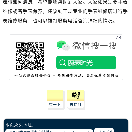
表带如何清洗
，希望能够帮助到大家。大家如果需要手表
贵阳市南明区都司高架桥路33号亨特国际金融中心14楼14D（需提前预约）
昆明市盘龙区北京路928号同德昆明广场写字楼10层06室（需提前预约）
维修或者手表保养，建议到正规专业的手表维修店进行手
石家庄市长安区中山东路39号勒泰中心写字楼B座13层07室（需提前预约）
表维修服务，也可以拨打服务电话咨询详细的情况。
西安市碑林区南关正街88号华侨城长安国际中心E座6楼10室（需提前预约）
海口市龙华区金贸东路5号海口华润大厦B座17层1707室（需提前预约）
唐山市路南区新华东道100号万达广场写字楼A座10层1002室（需提前预约）
台州市椒江区东海大道1800号腾达中心东1幢20楼2002室（需提前预约）
内蒙古自治区呼和浩特市玉泉区大学西街70号华润万象城写字楼（鄂尔多斯大厦）23层2326室（需提前预约）
甘肃省兰州市七里河区西津西路16号兰州中心写字楼21层2102室（需提前预约）
重庆市解放碑渝中区民权路28号英利国际金融中心写字楼20层01室（需提前预约）
黑龙江省大庆市萨尔图区会战大街浪琴售后服务中心（需提前预约）
黑龙江省鹤岗市向阳区红军路浪琴售后服务中心（需提前预约）
黑龙江省黑河市爱辉区中央街浪琴售后服务中心（需提前预约）
赞一下
去提问
黑龙江省鸡西市鸡冠区红军路浪琴售后服务中心（需提前预约）
黑龙江省佳木斯市向阳区长安路浪琴售后服务中心（需提前预约）
本页永久地址：
黑龙江省牡丹江市东安区太平路浪琴售后服务中心（需提前预约）