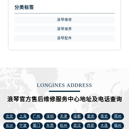
内蒙古自治区巴彦淖尔市临河区新华街浪琴售后服务中心（需提前预约）
分类标签
内蒙古自治区包头市青山区幸福路甲3号王府井百货名表维修浪琴售后服务中心（需提前预约）
内蒙古自治区赤峰市红山区哈达街浪琴售后服务中心（需提前预约）
浪琴维修
内蒙古自治区鄂尔多斯市东胜区伊金霍洛街浪琴售后服务中心（需提前预约）
浪琴保养
内蒙古自治区呼伦贝尔市海拉尔区中央街浪琴售后服务中心（需提前预约）
浪琴配件
内蒙古自治区通辽市科尔沁区明仁大街浪琴售后服务中心（需提前预约）
内蒙古自治区乌海市海勃湾区人民南路浪琴售后服务中心（需提前预约）
内蒙古自治区乌兰察布市集宁区恩和大街浪琴售后服务中心（需提前预约）
内蒙古自治区锡林郭勒盟市锡林浩特市光明街与额尔敦路交叉口浪琴售后服务中心（需提前预约）
内蒙古自治区兴安盟市乌兰浩特市兴安大街浪琴售后服务中心（需提前预约）
山西省大同市平城区迎宾街浪琴售后服务中心（需提前预约）
LONGINES ADDRESS
山西省晋城市城区黄华街浪琴售后服务中心（需提前预约）
浪琴官方售后维修服务中心地址及电话查询
山西省晋中市榆次区顺城街浪琴售后服务中心（需提前预约）
山西省临汾市尧都区解放路浪琴售后服务中心（需提前预约）
山西省吕梁市离石区永宁中路与建设街交叉口浪琴售后服务中心（需提前预约）
北京
上海
广州
深圳
天津
成都
重庆
南京
郑州
山西省朔州市朔城区怡西路与鄯阳西街交汇处浪琴售后服务中心（需提前预约）
长沙
宁波
厦门
东莞
杭州
武汉
西安
大连
福州