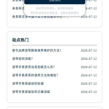
立即预约
亲身探访浪琴宁波官方售后服务中心｜网点地址及售后热线（2026年7月最新）
2026-07-12
辽宁省朝阳市双塔区新华路浪琴售后服务中心（需提前预约）
辽宁省丹东市振兴区七经街浪琴售后服务中心（需提前预约）
亲身探访浪琴东莞官方售后服务中心｜地址与联系电话（2026年7月最新）
2026-07-12
提前预约免排队，到店即享服务
预约时间有变无需取消，可随时重新预约
辽宁省抚顺市新抚区东一路浪琴售后服务中心（需提前预约）
亲身探访浪琴嘉兴官方售后服务中心｜热线电话与网点地址（2026年7月最新）
2026-07-12
辽宁省阜新市海州区解放大街浪琴售后服务中心（需提前预约）
辽宁省葫芦岛市连山区中央路浪琴售后服务中心（需提前预约）
辽宁省锦州市古塔区中央大街浪琴售后服务中心（需提前预约）
站点热门
辽宁省辽阳市白塔区新运大街浪琴售后服务中心（需提前预约）
辽宁省盘锦市兴隆台区石油大街浪琴售后服务中心（需提前预约）
豪华品牌浪琴腕表保养维护的方法！
2026-07-12
辽宁省铁岭市银州区南马路浪琴售后服务中心（需提前预约）
浪琴如何消磁？
2026-07-12
辽宁省营口市站前区市府路与渤海大街交叉口浪琴售后服务中心（需提前预约）
浪琴手表表带出现划痕怎么办？
2026-07-12
辽宁省沈阳市沈河区中街路137号亨得利名表维修授权店1楼浪琴售后服务中心（需提前预约）
浪琴手表表带的保养方法有哪些？
2026-07-12
辽宁省沈阳市沈河区中街路83号亨得利名表维修授权店1楼浪琴售后服务中心（需提前预约）
北京市朝阳区建国门外大街甲6号华熙国际中心D座11层1102室浪琴售后服务中心（需提前预约）
浪琴手表受磁如何处理
2026-07-12
北京市东城区东长安街1号王府井东方广场W3座6层602室浪琴售后服务中心（需提前预约）
浪琴手表受磁如何正确消磁
2026-07-12
河北省保定市竞秀区朝阳北大街北国先天下浪琴售后服务中心（需提前预约）
内蒙古自治区阿拉善盟市左旗土尔扈特大街浪琴售后服务中心（需提前预约）