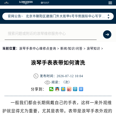
2026年7月浪琴售后服务中心最新网点地址：

北京市东城区东长安街1号东方广场写字楼W3座6层602室（需提前预约）
▲
官网公告>
北京市朝阳区建国门外大街甲6号华熙国际中心写字楼D座11层1102室（需提前预约）
▼
天津市和平区赤峰道136号天津国际金融中心写字楼26层2603室（需提前预约）
上海市徐汇区虹桥路3号港汇中心写字楼2座37层3705室（需提前预约）
上海市黄浦区南京东路299号宏伊国际广场写字楼8层806室（需提前预约）
南京市秦淮区中山南路1号（新街口）南京中心写字楼22层C1-1室（需提前预约）
当前位置：
浪琴手表中心维修点查询
>
新闻/知识/问答
>
浪琴知识
>
常州市新北区龙锦路1590号现代传媒中心写字楼5号楼10层1008室（需提前预约）
徐州市鼓楼区淮海东路29号苏宁广场IFC国际金融中心写字楼35层3508室（需提前预约）
浪琴手表表带如何清洗
扬州市邗江区国展路29号星耀天地写字楼1号楼18层1803室（需提前预约）
盐城市盐都区世纪大道5号盐城金融城写字楼1号楼16层1604室（需提前预约）
发布时间：2026-07-12 10:04
泰州市海陵区永定东路399号置地商务中心东塔写字楼（华润万象城）17层1706室（需提前预约）
阅读：（
次）
宁波市江北区大闸南路500号来福士广场办公楼20层2009室（需提前预约）
分享到：
杭州市上城区钱江路1366号华润大厦写字楼A座5层503-5室（需提前预约）
一般我们都会长期佩戴自己的手表，这样一来外观维
金华市金东区东市南街777号金华万达广场写字楼4号楼22层2209室（需提前预约）
护就显得尤为重要，尤其是表带。表带是浪琴手表外观的
绍兴市越城区胜利东路379号世茂天际中心写字楼8层805室（需提前预约）