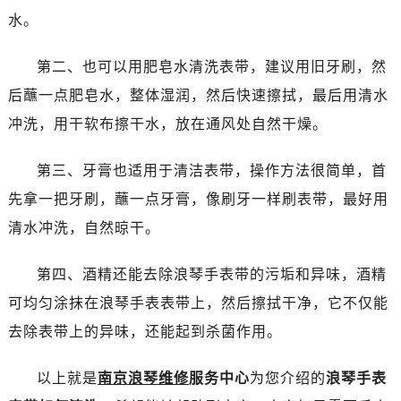
乌鲁木齐市天山区红山路26号时代广场（CCMALL）C座17层17-B（需提前预约）
水。
温州市鹿城区锦绣路1067号置信广场10层1015室（需提前预约）
哈尔滨市道里区友谊西路600号富力中心T2座写字楼29层03室（需提前预约）
第二、也可以用肥皂水清洗表带，建议用旧牙刷，然
大连市中山区人民路15号国际金融大厦7层G室（需提前预约）
后蘸一点肥皂水，整体湿润，然后快速擦拭，最后用清水
佛山市禅城区季华五路57号万科金融中心C座12层1205室（需提前预约）
冲洗，用干软布擦干水，放在通风处自然干燥。
东莞市东城街道鸿福东路1号民盈国贸中心T1写字楼9层907室（需提前预约）
无锡市梁溪区人民中路139号恒隆广场写字楼1座11层1104室（需提前预约）
第三、牙膏也适用于清洁表带，操作方法很简单，首
南通市崇川区工农路57号圆融广场写字楼16层1603室（需提前预约）
先拿一把牙刷，蘸一点牙膏，像刷牙一样刷表带，最好用
苏州市苏州工业园区星港街199号苏州中心办公楼C座22层08室（需提前预约）
清水冲洗，自然晾干。
武汉市江汉区解放大道686号世界贸易大厦38层09室（需提前预约）
南宁市青秀区金湖路59号地王大厦12楼1224室（需提前预约）
第四、酒精还能去除浪琴手表带的污垢和异味，酒精
合肥市蜀山区潜山路111号万象城华润大厦B座12楼03室（需提前预约）
可均匀涂抹在浪琴手表表带上，然后擦拭干净，它不仅能
泉州市丰泽区宝洲路729号浦西万达中心写字楼A座7楼709室（需提前预约）
去除表带上的异味，还能起到杀菌作用。
青岛市南区山东路6号华润大厦B座22层04室（需提前预约）
烟台市芝罘区胜利路139号万达金融中心A座907室（需提前预约）
以上就是
南京浪琴维修
服务中心
为您介绍的
浪琴手表
长春市朝阳区西安大路727号中银大厦A座(旺进大厦)18层09室（需提前预约）