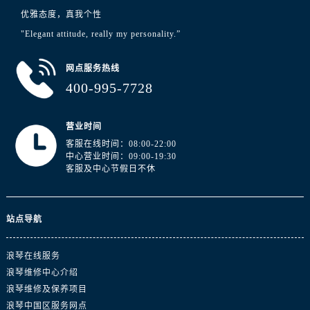
安徽省马鞍山市雨山区湖南西路浪琴售后服务中心（需提前预约）
优雅态度，真我个性
安徽省宿州市埇桥区人民中路浪琴售后服务中心（需提前预约）
"Elegant attitude, really my personality.”
安徽省铜陵市铜官区石城大道浪琴售后服务中心（需提前预约）
安徽省芜湖市镜湖区中山路步行街浪琴售后服务中心（需提前预约）
网点服务热线
安徽省宣城市宣州区叠嶂西路浪琴售后服务中心（需提前预约）
400-995-7728
福建省龙岩市新罗区九一南路浪琴售后服务中心（需提前预约）
福建省南平市建阳区人民西路浪琴售后服务中心（需提前预约）
营业时间
福建省宁德市蕉城区天湖东路浪琴售后服务中心（需提前预约）
客服在线时间：08:00-22:00
中心营业时间：09:00-19:30
福建省莆田市城厢区霞林街道荔华东大道浪琴售后服务中心（需提前预约）
客服及中心节假日不休
福建省三明市三元区东乾二路浪琴售后服务中心（需提前预约）
福建省漳州市龙文区步港路浪琴售后服务中心（需提前预约）
江苏省常州市新北区龙锦路1590号现代传媒中心5号楼10层1008室浪琴售后服务中心（需提前预约）
站点导航
江苏省淮安市清江浦区淮海北路浪琴售后服务中心（需提前预约）
浪琴在线服务
江苏省连云港市海州区通灌北路浪琴售后服务中心（需提前预约）
浪琴维修中心介绍
江苏省南京市秦淮区中山南路1号南京中心22层22-C1-C3室浪琴售后服务中心（需提前预约）
浪琴维修及保养项目
江苏省宿迁市宿城区西湖路浪琴售后服务中心（需提前预约）
浪琴中国区服务网点