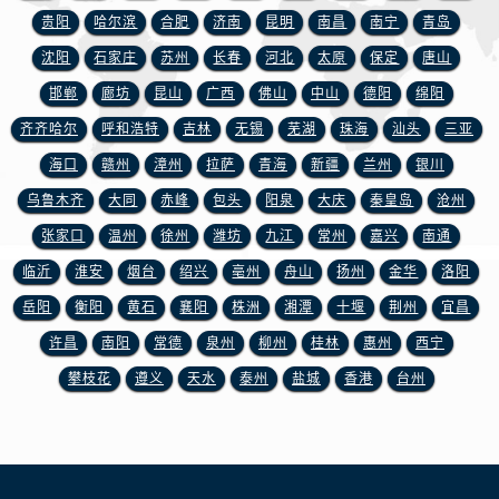
山西省忻州市忻府区和平东街与七一南路交叉口浪琴售后服务中心（需提前预约）
贵阳
哈尔滨
合肥
济南
昆明
南昌
南宁
青岛
山西省阳泉市郊区平阳东街与新城大道交叉口浪琴售后服务中心（需提前预约）
沈阳
石家庄
苏州
长春
河北
太原
保定
唐山
山西省运城市盐湖区河东街浪琴售后服务中心（需提前预约）
邯郸
廊坊
昆山
广西
佛山
中山
德阳
绵阳
山西省长治市潞州区英雄中路浪琴售后服务中心（需提前预约）
齐齐哈尔
呼和浩特
吉林
无锡
芜湖
珠海
汕头
三亚
山西省太原市迎泽区迎泽街道解放路15号亨得利名表维修授权店3楼浪琴售后服务中心（需提前预约）
天津市和平区赤峰道136号天津国际金融中心26层2603室浪琴售后服务中心（需提前预约）
海口
赣州
漳州
拉萨
青海
新疆
兰州
银川
安徽省安庆市迎江区人民路浪琴售后服务中心（需提前预约）
乌鲁木齐
大同
赤峰
包头
阳泉
大庆
秦皇岛
沧州
安徽省蚌埠市蚌山区淮河路浪琴售后服务中心（需提前预约）
张家口
温州
徐州
潍坊
九江
常州
嘉兴
南通
安徽省亳州市谯城区魏武大道浪琴售后服务中心（需提前预约）
临沂
淮安
烟台
绍兴
亳州
舟山
扬州
金华
洛阳
安徽省池州市贵池区长江路浪琴售后服务中心（需提前预约）
岳阳
衡阳
黄石
襄阳
株洲
湘潭
十堰
荆州
宜昌
安徽省滁州市琅琊区南谯北路浪琴售后服务中心（需提前预约）
许昌
南阳
常德
泉州
柳州
桂林
惠州
西宁
安徽省阜阳市颍州区颍州北路浪琴售后服务中心（需提前预约）
攀枝花
遵义
天水
泰州
盐城
香港
台州
安徽省淮北市相山区淮海路浪琴售后服务中心（需提前预约）
安徽省淮南市田家庵区国庆中路浪琴售后服务中心（需提前预约）
安徽省黄山市屯溪区黄山西路浪琴售后服务中心（需提前预约）
安徽省六安市金安区解放中路浪琴售后服务中心（需提前预约）