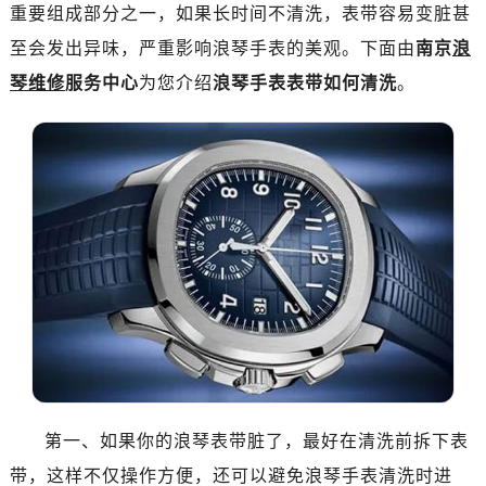
嘉兴市南湖区广益路705号嘉兴世界贸易中心写字楼A座13层1304室（需提前预约）
重要组成部分之一，如果长时间不清洗，表带容易变脏甚
南昌市红谷滩新区红谷中大道998号绿地双子塔（中央广场）A1座办公楼14层07室（需提前预约）
至会发出异味，严重影响浪琴手表的美观。下面由
南京
浪
济南市历下区经十路11111号华润中心写字楼（万象城）15层1508室（需提前预约）
琴维修
服务中心
为您介绍
浪琴手表表带如何清洗
。
广州市天河区天河路230号万菱汇国际中心写字楼A塔7层704室（需提前预约）
广州市越秀区环市东路371-375号世界贸易中心大厦南塔写字楼15层07室（需提前预约）
深圳市罗湖区深南东路5001号华润大厦写字楼17层1701室（需提前预约）
惠州市惠城区江北文昌一路7号华贸大厦写字楼1座30层05室（需提前预约）
厦门市思明区湖滨东路95号华润大厦写字楼B座11层1104室（需提前预约）
福州市鼓楼区五四路128-1号恒力城写字楼15层03室（需提前预约）
成都市锦江区人民东路6号SAC东原中心写字楼24层2406B室（需提前预约）
重庆市江北区观音桥步行街2号融恒时代广场写字楼9层902室（需提前预约）
长沙市芙蓉区定王台街道建湘路393号世茂环球金融中心写字楼（芙蓉广场）10层13室（需提前预约）
郑州市二七区铭功路10号华润大厦写字楼29层2905室（需提前预约）
太原市迎泽区解放路15号亨得利名表服务中心（品牌授权店）3层整层（需提前预约）
沈阳市沈河区中街路137号亨得利名表服务中心（品牌授权店）1层整层（需提前预约）
第一、如果你的浪琴表带脏了，最好在清洗前拆下表
沈阳市沈河区中街路83号亨得利名表服务中心（品牌授权店）1层整层（需提前预约）
带，这样不仅操作方便，还可以避免浪琴手表清洗时进