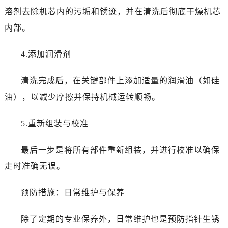
吉林省通化市东昌区环通乡江南大街浪琴售后服务中心（需提前预约）
溶剂去除机芯内的污垢和锈迹，并在清洗后彻底干燥机芯
吉林省延边市延吉市解放路浪琴售后服务中心（需提前预约）
内部。
辽宁省鞍山市铁东区站前街浪琴售后服务中心（需提前预约）
辽宁省本溪市平山区胜利路浪琴售后服务中心（需提前预约）
4.添加润滑剂
辽宁省朝阳市双塔区新华路浪琴售后服务中心（需提前预约）
辽宁省丹东市振兴区七经街浪琴售后服务中心（需提前预约）
清洗完成后，在关键部件上添加适量的润滑油（如硅
辽宁省抚顺市新抚区东一路浪琴售后服务中心（需提前预约）
油），以减少摩擦并保持机械运转顺畅。
辽宁省阜新市海州区解放大街浪琴售后服务中心（需提前预约）
辽宁省葫芦岛市连山区中央路浪琴售后服务中心（需提前预约）
5.重新组装与校准
辽宁省锦州市古塔区中央大街浪琴售后服务中心（需提前预约）
辽宁省辽阳市白塔区新运大街浪琴售后服务中心（需提前预约）
最后一步是将所有部件重新组装，并进行校准以确保
辽宁省盘锦市兴隆台区石油大街浪琴售后服务中心（需提前预约）
走时准确无误。
辽宁省铁岭市银州区南马路浪琴售后服务中心（需提前预约）
辽宁省营口市站前区市府路与渤海大街交叉口浪琴售后服务中心（需提前预约）
预防措施：日常维护与保养
辽宁省沈阳市沈河区中街路137号亨得利名表维修授权店1楼浪琴售后服务中心（需提前预约）
辽宁省沈阳市沈河区中街路83号亨得利名表维修授权店1楼浪琴售后服务中心（需提前预约）
除了定期的专业保养外，日常维护也是预防指针生锈