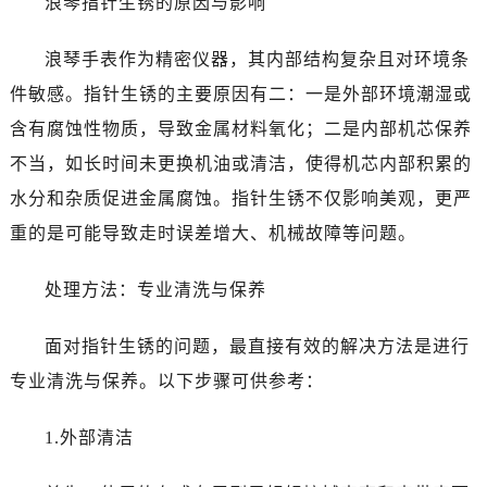
浪琴指针生锈的原因与影响
泉州市丰泽区宝洲路729号浦西万达中心写字楼A座7楼709室（需提前预约）
青岛市南区山东路6号华润大厦B座22层04室（需提前预约）
浪琴手表作为精密仪器，其内部结构复杂且对环境条
烟台市芝罘区胜利路139号万达金融中心A座907室（需提前预约）
件敏感。指针生锈的主要原因有二：一是外部环境潮湿或
长春市朝阳区西安大路727号中银大厦A座(旺进大厦)18层09室（需提前预约）
含有腐蚀性物质，导致金属材料氧化；二是内部机芯保养
贵阳市南明区都司高架桥路33号亨特国际金融中心14楼14D（需提前预约）
昆明市盘龙区北京路928号同德昆明广场写字楼10层06室（需提前预约）
不当，如长时间未更换机油或清洁，使得机芯内部积累的
石家庄市长安区中山东路39号勒泰中心写字楼B座13层07室（需提前预约）
水分和杂质促进金属腐蚀。指针生锈不仅影响美观，更严
西安市碑林区南关正街88号华侨城长安国际中心E座6楼10室（需提前预约）
重的是可能导致走时误差增大、机械故障等问题。
海口市龙华区金贸东路5号海口华润大厦B座17层1707室（需提前预约）
唐山市路南区新华东道100号万达广场写字楼A座10层1002室（需提前预约）
处理方法：专业清洗与保养
台州市椒江区东海大道1800号腾达中心东1幢20楼2002室（需提前预约）
内蒙古自治区呼和浩特市玉泉区大学西街70号华润万象城写字楼（鄂尔多斯大厦）23层2326室（需提前预约）
面对指针生锈的问题，最直接有效的解决方法是进行
甘肃省兰州市七里河区西津西路16号兰州中心写字楼21层2102室（需提前预约）
专业清洗与保养。以下步骤可供参考：
重庆市解放碑渝中区民权路28号英利国际金融中心写字楼20层01室（需提前预约）
黑龙江省大庆市萨尔图区会战大街浪琴售后服务中心（需提前预约）
1.外部清洁
黑龙江省鹤岗市向阳区红军路浪琴售后服务中心（需提前预约）