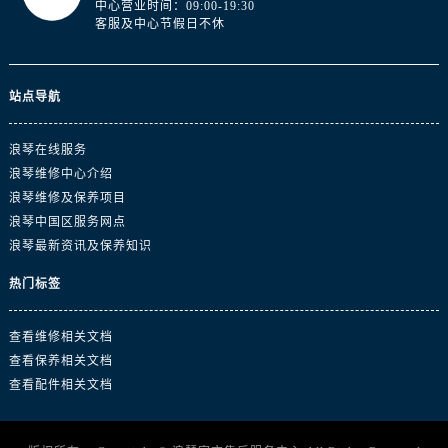
中心营业时间：09:00-19:30
广东省韶关市武江区芙蓉新区与老城中心交汇处浪琴售后服务中心（需提前预约）
客服及中心节假日不休
广东省深圳市罗湖区深南东路5001号华润大厦17层1701室浪琴售后服务中心（需提前预约）
广东省阳江市江城区东风一路浪琴售后服务中心（需提前预约）
广东省云浮市云城区金山路浪琴售后服务中心（需提前预约）
站点导航
广东省湛江市赤坎区观海北路浪琴售后服务中心（需提前预约）
广东省肇庆市端州区信安大道与砚都大道交汇处浪琴售后服务中心（需提前预约）
浪琴在线服务
浪琴维修中心介绍
广西壮族自治区百色市右江区中山二路浪琴售后服务中心（需提前预约）
浪琴维修及保养项目
广西壮族自治区北海市海城区北京路浪琴售后服务中心（需提前预约）
浪琴中国区服务网点
广西壮族自治区崇左市江州区石景林街道友谊大道与丽川路交汇处浪琴售后服务中心（需提前预约）
浪琴最新资讯及保养知识
广西壮族自治区防城港市港口区金花茶大道浪琴售后服务中心（需提前预约）
热门标签
广西壮族自治区贵港市港北区港城街道布山大道与仙衣路交叉口浪琴售后服务中心（需提前预约）
广西壮族自治区桂林市秀峰区红岭路浪琴售后服务中心（需提前预约）
查看维修相关文档
广西壮族自治区河池市金城江区金城江街道朝阳路浪琴售后服务中心（需提前预约）
查看保养相关文档
广西壮族自治区贺州市八步区城东街道灵峰南路浪琴售后服务中心（需提前预约）
查看配件相关文档
广西壮族自治区来宾市兴宾区桂中大道浪琴售后服务中心（需提前预约）
广西壮族自治区柳州市城中区中山中路浪琴售后服务中心（需提前预约）