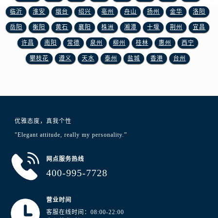
澳门省路氹城市金光大道浪琴售后服务中心（需提前预约）
临沂
淮安
烟台
绍兴
亳州
舟山
扬州
金华
洛阳
澳门特别行政区望德堂区塔石广场浪琴售后服务中心（需提前预约）
岳阳
衡阳
黄石
襄阳
株洲
湘潭
十堰
荆州
宜昌
福建省福州市鼓楼区五四路128-1号恒力城写字楼15层03室浪琴售后服务中心（需提前预约）
许昌
南阳
常德
泉州
柳州
桂林
惠州
西宁
福建省厦门市思明区湖滨东路95号万象城华润大厦B座11层1104室浪琴售后服务中心（需提前预约）
广东省潮州市潮安区新风路与潮汕路交汇处浪琴售后服务中心（需提前预约）
攀枝花
遵义
天水
泰州
盐城
香港
台州
广东省广州市天河区天河路230号万菱汇国际中心A塔7层704室浪琴售后服务中心（需提前预约）
广东省广州市越秀区环市东路371-375号世界贸易中心大厦南塔15层1507室浪琴售后服务中心（需提前预约）
广东省河源市源城区越王大道浪琴售后服务中心（需提前预约）
广东省惠州市惠城区江北文昌一路7号华贸大厦1座30层3005室浪琴售后服务中心（需提前预约）
优雅态度，真我个性
广东省江门市蓬江区广场西路浪琴售后服务中心（需提前预约）
"Elegant attitude, really my personality.”
广东省揭阳市榕城进贤门步行街浪琴售后服务中心（需提前预约）
广东省茂名市电白区水东街道迎宾大道浪琴售后服务中心（需提前预约）
网点服务热线
广东省梅州市梅江区金燕大道浪琴售后服务中心（需提前预约）
400-995-7728
广东省清远市清城区湖西路浪琴售后服务中心（需提前预约）
广东省汕头市龙湖区长平路浪琴售后服务中心（需提前预约）
营业时间
广东省汕尾市城区香洲街道园林社区翠园街浪琴售后服务中心（需提前预约）
客服在线时间：08:00-22:00