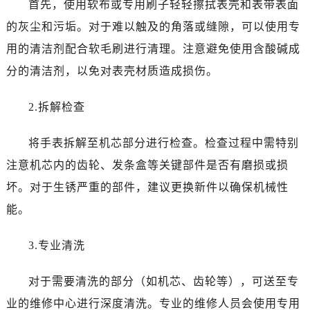
首先，使用软布或专用刷子轻轻擦拭表壳和表带表面
黑龙江省黑河市爱辉区中央街浪琴售后服务中心（需提前预约）
黑龙江省鸡西市鸡冠区红军路浪琴售后服务中心（需提前预约）
的灰尘和污垢。对于难以触及的角落或缝隙，可以使用专
黑龙江省佳木斯市向阳区长安路浪琴售后服务中心（需提前预约）
用的清洁剂配合软毛刷进行清理。注意避免使用含酸碱成
黑龙江省牡丹江市东安区太平路浪琴售后服务中心（需提前预约）
分的清洁剂，以免对表壳材质造成损伤。
黑龙江省七台河市桃山区大同街浪琴售后服务中心（需提前预约）
黑龙江省齐齐哈尔市龙沙区龙华路浪琴售后服务中心（需提前预约）
2.拆解检查
黑龙江省双鸭山市尖山区新兴大街浪琴售后服务中心（需提前预约）
黑龙江省绥化市北林区新华街与康庄路交叉口浪琴售后服务中心（需提前预约）
将手表拆解至机芯部分进行检查。检查过程中需特别
黑龙江省伊春市伊美区通河路浪琴售后服务中心（需提前预约）
注意机芯内的齿轮、发条盒等关键部件是否有磨损或损
吉林省白城市洮北区明仁南街浪琴售后服务中心（需提前预约）
坏。对于生锈严重的部件，建议更换新件以确保机械性
吉林省白山市浑江区浑江大街浪琴售后服务中心（需提前预约）
能。
吉林省吉林市船营区河南街浪琴售后服务中心（需提前预约）
吉林省辽源市龙山区人民大街浪琴售后服务中心（需提前预约）
3.专业清洗
吉林省梅河口市新华街道梅河大街浪琴售后服务中心（需提前预约）
吉林省四平市铁东区紫气大路与南九经街交汇处浪琴售后服务中心（需提前预约）
对于需要清洗的部分（如机芯、齿轮等），可送至专
吉林省松原市宁江区五环大街浪琴售后服务中心（需提前预约）
业的维修中心进行深度清洗。专业的维修人员会使用专用