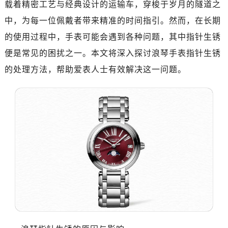
载着精密工艺与经典设计的运输车，穿梭于岁月的隧道之
郑州市二七区铭功路10号华润大厦写字楼29层2905室（需提前预约）
太原市迎泽区解放路15号亨得利名表服务中心（品牌授权店）3层整层（需提前预约）
中，为每一位佩戴者带来精准的时间指引。然而，在长期
沈阳市沈河区中街路137号亨得利名表服务中心（品牌授权店）1层整层（需提前预约）
的使用过程中，手表可能会遇到各种问题，其中指针生锈
沈阳市沈河区中街路83号亨得利名表服务中心（品牌授权店）1层整层（需提前预约）
便是常见的困扰之一。本文将深入探讨浪琴手表指针生锈
乌鲁木齐市天山区红山路26号时代广场（CCMALL）C座17层17-B（需提前预约）
的处理方法，帮助爱表人士有效解决这一问题。
温州市鹿城区锦绣路1067号置信广场10层1015室（需提前预约）
哈尔滨市道里区友谊西路600号富力中心T2座写字楼29层03室（需提前预约）
大连市中山区人民路15号国际金融大厦7层G室（需提前预约）
佛山市禅城区季华五路57号万科金融中心C座12层1205室（需提前预约）
东莞市东城街道鸿福东路1号民盈国贸中心T1写字楼9层907室（需提前预约）
无锡市梁溪区人民中路139号恒隆广场写字楼1座11层1104室（需提前预约）
南通市崇川区工农路57号圆融广场写字楼16层1603室（需提前预约）
苏州市苏州工业园区星港街199号苏州中心办公楼C座22层08室（需提前预约）
武汉市江汉区解放大道686号世界贸易大厦38层09室（需提前预约）
南宁市青秀区金湖路59号地王大厦12楼1224室（需提前预约）
合肥市蜀山区潜山路111号万象城华润大厦B座12楼03室（需提前预约）