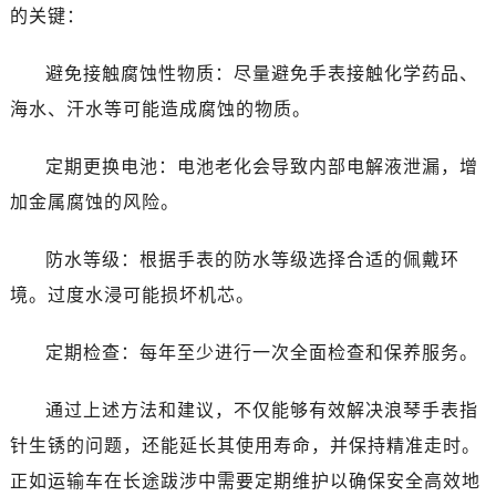
北京市朝阳区建国门外大街甲6号华熙国际中心D座11层1102室浪琴售后服务中心（需提前预约）
的关键：
北京市东城区东长安街1号王府井东方广场W3座6层602室浪琴售后服务中心（需提前预约）
河北省保定市竞秀区朝阳北大街北国先天下浪琴售后服务中心（需提前预约）
避免接触腐蚀性物质：尽量避免手表接触化学药品、
内蒙古自治区阿拉善盟市左旗土尔扈特大街浪琴售后服务中心（需提前预约）
海水、汗水等可能造成腐蚀的物质。
内蒙古自治区巴彦淖尔市临河区新华街浪琴售后服务中心（需提前预约）
内蒙古自治区包头市青山区幸福路甲3号王府井百货名表维修浪琴售后服务中心（需提前预约）
定期更换电池：电池老化会导致内部电解液泄漏，增
内蒙古自治区赤峰市红山区哈达街浪琴售后服务中心（需提前预约）
加金属腐蚀的风险。
内蒙古自治区鄂尔多斯市东胜区伊金霍洛街浪琴售后服务中心（需提前预约）
内蒙古自治区呼伦贝尔市海拉尔区中央街浪琴售后服务中心（需提前预约）
防水等级：根据手表的防水等级选择合适的佩戴环
内蒙古自治区通辽市科尔沁区明仁大街浪琴售后服务中心（需提前预约）
境。过度水浸可能损坏机芯。
内蒙古自治区乌海市海勃湾区人民南路浪琴售后服务中心（需提前预约）
内蒙古自治区乌兰察布市集宁区恩和大街浪琴售后服务中心（需提前预约）
定期检查：每年至少进行一次全面检查和保养服务。
内蒙古自治区锡林郭勒盟市锡林浩特市光明街与额尔敦路交叉口浪琴售后服务中心（需提前预约）
通过上述方法和建议，不仅能够有效解决浪琴手表指
内蒙古自治区兴安盟市乌兰浩特市兴安大街浪琴售后服务中心（需提前预约）
山西省大同市平城区迎宾街浪琴售后服务中心（需提前预约）
针生锈的问题，还能延长其使用寿命，并保持精准走时。
山西省晋城市城区黄华街浪琴售后服务中心（需提前预约）
正如运输车在长途跋涉中需要定期维护以确保安全高效地