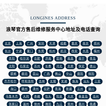
上海市黄浦区南京东路299号宏伊国际广场写字楼8层806室浪琴售后服务中心（需提前预约）
上海市徐汇区虹桥路3号港汇中心2座37层3705室浪琴售后服务中心（需提前预约）
浙江省杭州市上城区钱江路1366号华润大厦A座5层503-5室浪琴售后服务中心（需提前预约）
LONGINES ADDRESS
浙江省湖州市吴兴区劳动路浪琴售后服务中心（需提前预约）
浙江省嘉兴市南湖区广益路705号嘉兴世界贸易中心A座13层1304室浪琴售后服务中心（需提前预约）
浪琴官方售后维修服务中心地址及电话查询
浙江省金华市金东区东市南街777号金华万达广场4号楼22楼2209室浪琴售后服务中心（需提前预约）
浙江省丽水市莲都区解放街浪琴售后服务中心（需提前预约）
北京
上海
广州
深圳
天津
成都
重庆
南京
郑州
浙江省宁波市江北区大闸南路500号来福士广场办公楼20层2009室浪琴售后服务中心（需提前预约）
长沙
宁波
厦门
东莞
杭州
武汉
西安
大连
福州
浙江省衢州市柯城区上街浪琴售后服务中心（需提前预约）
贵阳
哈尔滨
合肥
济南
昆明
南昌
南宁
青岛
浙江省绍兴市越城区胜利东路379号世茂天际中心写字楼8层805室浪琴售后服务中心（需提前预约）
沈阳
石家庄
苏州
长春
河北
太原
保定
唐山
浙江省舟山市定海区解放东路浪琴售后服务中心（需提前预约）
邯郸
廊坊
昆山
广西
佛山
中山
德阳
绵阳
澳门特别行政区大堂区议事亭前地（新马路）浪琴售后服务中心（需提前预约）
澳门特别行政区风顺堂区南湾大马路浪琴售后服务中心（需提前预约）
齐齐哈尔
呼和浩特
吉林
无锡
芜湖
珠海
汕头
三亚
澳门特别行政区花地玛堂区关闸广场浪琴售后服务中心（需提前预约）
海口
赣州
漳州
拉萨
青海
新疆
兰州
银川
澳门特别行政区花王堂区大三巴商圈浪琴售后服务中心（需提前预约）
乌鲁木齐
大同
赤峰
包头
阳泉
大庆
秦皇岛
沧州
澳门特别行政区嘉模堂区官也街浪琴售后服务中心（需提前预约）
张家口
温州
徐州
潍坊
九江
常州
嘉兴
南通