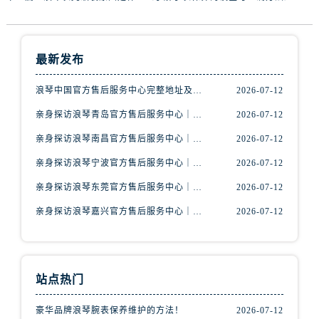
江苏省淮安市清江浦区淮海北路浪琴售后服务中心（需提前预约）
江苏省连云港市海州区通灌北路浪琴售后服务中心（需提前预约）
江苏省南京市秦淮区中山南路1号南京中心22层22-C1-C3室浪琴售后服务中心（需提前预约）
最新发布
江苏省宿迁市宿城区西湖路浪琴售后服务中心（需提前预约）
江苏省泰州市海陵区永定东路399号置地商务中心东塔（华润万象城）17层1706室浪琴售后服务中心（需提前预约）
浪琴中国官方售后服务中心完整地址及热线实地考察报告+多信源验证（2026年7月最新）
2026-07-12
江苏省徐州市鼓楼区淮海东路29号苏宁广场IFC国际金融中心35层3508室浪琴售后服务中心（需提前预约）
亲身探访浪琴青岛官方售后服务中心｜最新电话及地址（2026年7月最新）
2026-07-12
江苏省盐城市盐都区世纪大道5号盐城金融城写字楼1号楼16层1604室浪琴售后服务中心（需提前预约）
亲身探访浪琴南昌官方售后服务中心｜最新电话及地址（2026年7月最新）
2026-07-12
江苏省扬州市邗江区国展路29号星耀天地写字楼1号楼18层1803室浪琴售后服务中心（需提前预约）
亲身探访浪琴宁波官方售后服务中心｜网点地址及售后热线（2026年7月最新）
2026-07-12
江苏省镇江市京口区中山东路浪琴售后服务中心（需提前预约）
江西省抚州市临川区赣东大道浪琴售后服务中心（需提前预约）
亲身探访浪琴东莞官方售后服务中心｜地址与联系电话（2026年7月最新）
2026-07-12
江西省赣州市章贡区文清路浪琴售后服务中心（需提前预约）
亲身探访浪琴嘉兴官方售后服务中心｜热线电话与网点地址（2026年7月最新）
2026-07-12
江西省吉安市吉州区井冈山大道浪琴售后服务中心（需提前预约）
江西省景德镇市珠山区珠山中路浪琴售后服务中心（需提前预约）
江西省九江市浔阳区浔阳路浪琴售后服务中心（需提前预约）
站点热门
江西省南昌市红谷滩新区红谷中大道998号绿地双子塔（中央广场）A1座办公楼14层1407室浪琴售后服务中心（需提前预约）
江西省萍乡市安源区萍安北大道与康庄路交叉口浪琴售后服务中心（需提前预约）
豪华品牌浪琴腕表保养维护的方法！
2026-07-12