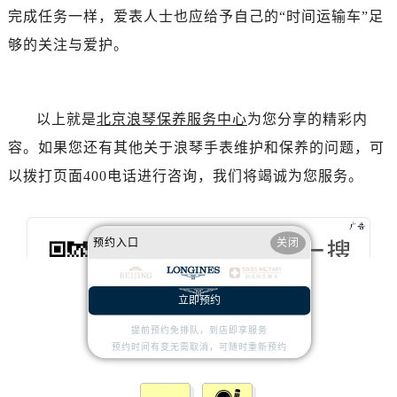
山西省晋中市榆次区顺城街浪琴售后服务中心（需提前预约）
完成任务一样，爱表人士也应给予自己的“时间运输车”足
山西省临汾市尧都区解放路浪琴售后服务中心（需提前预约）
够的关注与爱护。
山西省吕梁市离石区永宁中路与建设街交叉口浪琴售后服务中心（需提前预约）
山西省朔州市朔城区怡西路与鄯阳西街交汇处浪琴售后服务中心（需提前预约）
山西省忻州市忻府区和平东街与七一南路交叉口浪琴售后服务中心（需提前预约）
以上就是
北京浪琴保养服务中心
为您分享的精彩内
山西省阳泉市郊区平阳东街与新城大道交叉口浪琴售后服务中心（需提前预约）
容。如果您还有其他关于浪琴手表维护和保养的问题，可
山西省运城市盐湖区河东街浪琴售后服务中心（需提前预约）
以拨打页面400电话进行咨询，我们将竭诚为您服务。
山西省长治市潞州区英雄中路浪琴售后服务中心（需提前预约）
山西省太原市迎泽区迎泽街道解放路15号亨得利名表维修授权店3楼浪琴售后服务中心（需提前预约）
天津市和平区赤峰道136号天津国际金融中心26层2603室浪琴售后服务中心（需提前预约）
预约入口
关闭
安徽省安庆市迎江区人民路浪琴售后服务中心（需提前预约）
安徽省蚌埠市蚌山区淮河路浪琴售后服务中心（需提前预约）
立即预约
安徽省亳州市谯城区魏武大道浪琴售后服务中心（需提前预约）
安徽省池州市贵池区长江路浪琴售后服务中心（需提前预约）
提前预约免排队，到店即享服务
预约时间有变无需取消，可随时重新预约
安徽省滁州市琅琊区南谯北路浪琴售后服务中心（需提前预约）
安徽省阜阳市颍州区颍州北路浪琴售后服务中心（需提前预约）