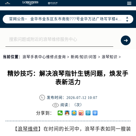
宁波市江北区大闸南路500号来福士广场办公楼20层2009室（需提前预约）

杭州市上城区钱江路1366号华润大厦写字楼A座5层503-5室（需提前预约）
▲
官网公告>
金华市金东区东市南街777号金华万达广场写字楼4号楼22层2209室（需提前预约）
▼
绍兴市越城区胜利东路379号世茂天际中心写字楼8层805室（需提前预约）
嘉兴市南湖区广益路705号嘉兴世界贸易中心写字楼A座13层1304室（需提前预约）
南昌市红谷滩新区红谷中大道998号绿地双子塔（中央广场）A1座办公楼14层07室（需提前预约）
济南市历下区经十路11111号华润中心写字楼（万象城）15层1508室（需提前预约）
当前位置：
浪琴手表中心维修点查询
>
新闻/知识/问答
>
浪琴知识
>
广州市天河区天河路230号万菱汇国际中心写字楼A塔7层704室（需提前预约）
广州市越秀区环市东路371-375号世界贸易中心大厦南塔写字楼15层07室（需提前预约）
精妙技巧：解决浪琴指针生锈问题，焕发手
深圳市罗湖区深南东路5001号华润大厦写字楼17层1701室（需提前预约）
表新活力
惠州市惠城区江北文昌一路7号华贸大厦写字楼1座30层05室（需提前预约）
厦门市思明区湖滨东路95号华润大厦写字楼B座11层1104室（需提前预约）
发布时间：2026-07-12 10:07
福州市鼓楼区五四路128-1号恒力城写字楼15层03室（需提前预约）
阅读：（
次）
成都市锦江区人民东路6号SAC东原中心写字楼24层2406B室（需提前预约）
分享到：
重庆市江北区观音桥步行街2号融恒时代广场写字楼9层902室（需提前预约）
【
浪琴维修
】在时间的长河中，浪琴手表如同一艘装
长沙市芙蓉区定王台街道建湘路393号世茂环球金融中心写字楼（芙蓉广场）10层13室（需提前预约）