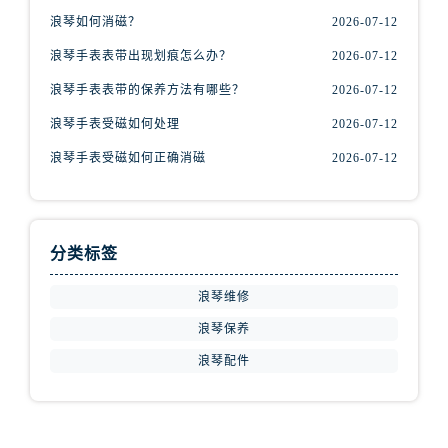
江西省上饶市信州区滨江西路浪琴售后服务中心（需提前预约）
浪琴如何消磁？
2026-07-12
江西省新余市渝水区北湖西路浪琴售后服务中心（需提前预约）
浪琴手表表带出现划痕怎么办？
2026-07-12
江西省宜春市袁州区中山中路浪琴售后服务中心（需提前预约）
浪琴手表表带的保养方法有哪些？
2026-07-12
江西省鹰潭市月湖区胜利东路浪琴售后服务中心（需提前预约）
山东省德州市德城区东风中路浪琴售后服务中心（需提前预约）
浪琴手表受磁如何处理
2026-07-12
山东省东营市东营区济南路浪琴售后服务中心（需提前预约）
浪琴手表受磁如何正确消磁
2026-07-12
山东省济南市历下区经十路11111号华润中心写字楼（万象城）15层1508室浪琴售后服务中心（需提前预约）
山东省济宁市任城区太白楼路浪琴售后服务中心（需提前预约）
山东省莱芜市文化南路8号银座商城名表维修一楼名表维修浪琴售后服务中心（需提前预约）
分类标签
山东省临沂市兰山区解放路浪琴售后服务中心（需提前预约）
山东省日照市东港区烟台路浪琴售后服务中心（需提前预约）
浪琴维修
山东省泰安市泰山区财源街道泰山大街浪琴售后服务中心（需提前预约）
浪琴保养
山东省威海市环翠区新威海路89号振华商厦一楼名表维修浪琴售后服务中心（需提前预约）
浪琴配件
山东省潍坊市奎文区东风东街浪琴售后服务中心（需提前预约）
山东省枣庄市滕州市北辛路与善国路交叉口浪琴售后服务中心（需提前预约）
山东省淄博市张店区金晶大道浪琴售后服务中心（需提前预约）