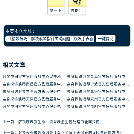
安徽省淮北市相山区淮海路浪琴售后服务中心（需提前预约）
安徽省淮南市田家庵区国庆中路浪琴售后服务中心（需提前预约）
赞一下
去提问
安徽省黄山市屯溪区黄山西路浪琴售后服务中心（需提前预约）
安徽省六安市金安区解放中路浪琴售后服务中心（需提前预约）
本页永久地址：
安徽省马鞍山市雨山区湖南西路浪琴售后服务中心（需提前预约）
一键复制
安徽省宿州市埇桥区人民中路浪琴售后服务中心（需提前预约）
安徽省铜陵市铜官区石城大道浪琴售后服务中心（需提前预约）
安徽省芜湖市镜湖区中山路步行街浪琴售后服务中心（需提前预约）
相关文章
安徽省宣城市宣州区叠嶂西路浪琴售后服务中心（需提前预约）
浪琴中国官方售后服务中心完整地址及热线实地考察报告+多信源验证（2026年7月最新）
亲身探访浪琴青岛官方售后服务中心｜最新电话及地址（2026年7月最新）
福建省龙岩市新罗区九一南路浪琴售后服务中心（需提前预约）
亲身探访浪琴南昌官方售后服务中心｜最新电话及地址（2026年7月最新）
亲身探访浪琴宁波官方售后服务中心｜网点地址及售后热线（2026年7月最新）
福建省南平市建阳区人民西路浪琴售后服务中心（需提前预约）
亲身探访浪琴东莞官方售后服务中心｜地址与联系电话（2026年7月最新）
亲身探访浪琴嘉兴官方售后服务中心｜热线电话与网点地址（2026年7月最新）
福建省宁德市蕉城区天湖东路浪琴售后服务中心（需提前预约）
亲身探访浪琴天津官方售后服务中心｜详细地址与售后电话（2026年7月最新）
亲身探访浪琴泉州官方售后服务中心｜全新地址电话一览（2026年7月最新）
福建省莆田市城厢区霞林街道荔华东大道浪琴售后服务中心（需提前预约）
浪琴中国官方售后服务中心服务电话与网点地址实地考察报告_多信源验证（2026年7月最新）
亲身探访浪琴昆明官方售后服务中心｜最新地址与售后热线（2026年7月最新）
福建省三明市三元区东乾二路浪琴售后服务中心（需提前预约）
福建省漳州市龙文区步港路浪琴售后服务中心（需提前预约）
上一篇：
解锁腕表新生命：浪琴表盘生锈处理的全面指南
江苏省常州市新北区龙锦路1590号现代传媒中心5号楼10层1008室浪琴售后服务中心（需提前预约）
下一篇：
浪琴表壳破裂原因是什么（了解手表保养的误区与正确方法）