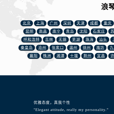
内蒙古自治区包头市青山区幸福路甲
浪
内蒙古自治区赤峰市红山区哈达街浪
内蒙古自治区鄂尔多斯市东胜区伊金
北京
上海
广州
深圳
天津
成都
重庆
内蒙古自治区呼伦贝尔市海拉尔区中
内蒙古自治区通辽市科尔沁区明仁大
昆明
南昌
南宁
青岛
沈阳
石家庄
内蒙古自治区乌海市海勃湾区人民南
呼和浩特
吉林
无锡
芜湖
珠海
汕头
内蒙古自治区乌兰察布市集宁区恩和
秦皇岛
沧州
张家口
温州
徐州
潍坊
九
内蒙古自治区锡林郭勒盟市锡林浩特
襄阳
株洲
湘潭
十堰
荆州
宜昌
内蒙古自治区兴安盟市乌兰浩特市兴
山西省大同市平城区迎宾街浪琴售后
山西省晋城市城区黄华街浪琴售后服
山西省晋中市榆次区顺城街浪琴售后
山西省临汾市尧都区解放路浪琴售后
山西省吕梁市离石区永宁中路与建设
山西省朔州市朔城区怡西路与鄯阳西
优雅态度，真我个性
山西省忻州市忻府区和平东街与七一
"Elegant attitude, really my personality.”