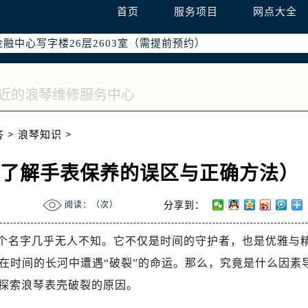
字楼W3座6层602室（需提前预约）
首页
服务项目
网点大全
国际中心写字楼D座11层1102室（需提前预约）
融中心写字楼26层2603室（需提前预约）
2座37层3705室（需提前预约）
际广场写字楼8层806室（需提前预约）
南京中心写字楼22层C1-1室（需提前预约）
中心写字楼5号楼10层1008室（需提前预约）
答
>
浪琴知识
>
FC国际金融中心写字楼35层3508室（需提前预约）
楼1号楼18层1803室（需提前预约）
（了解手表保养的误区与正确方法）
字楼1号楼16层1604室（需提前预约）
务中心东塔写字楼（华润万象城）17层1706室（需提前预约）
阅读：（
次）
分享到：
场办公楼20层2009室（需提前预约）
写字楼A座5层503-5室（需提前预约）
s）这个名字几乎无人不知。它不仅是时间的守护者，也是优雅与
广场写字楼4号楼22层2209室（需提前预约）
在时间的长河中遭遇“破裂”的命运。那么，究竟是什么因素
际中心写字楼8层805室（需提前预约）
入探索浪琴表壳破裂的原因。
易中心写字楼A座13层1304室（需提前预约）