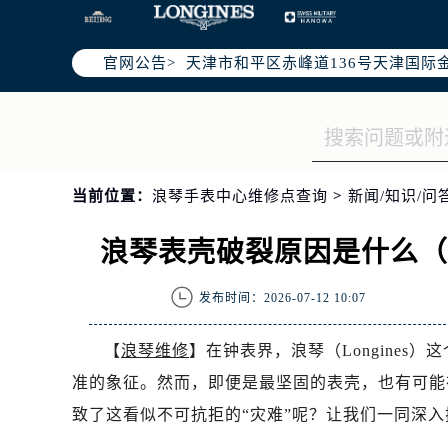
北京市东城区东长安街1号东方广场写
北京市朝阳区建国门外大街甲6号华熙
官网公告>
天津市和平区赤峰道136号天津国际金
上海市徐汇区虹桥路3号港汇中心写字楼
上海市黄浦区南京东路299号宏伊国
南京市秦淮区中山南路1号（新街口）
常州市新北区龙锦路1590号现代传媒
当前位置：
浪琴手表中心维修点查询
>
新闻/知识/问
徐州市鼓楼区淮海东路29号苏宁广场I
扬州市邗江区国展路29号星耀天地写字
浪琴表壳破裂原因是什么
盐城市盐都区世纪大道5号盐城金融城写
泰州市海陵区永定东路399号置地商
发布时间：2026-07-12 10:07
宁波市江北区大闸南路500号来福士广
杭州市上城区钱江路1366号华润大厦
【
浪琴维修
】在钟表界，浪琴（Longine
金华市金东区东市南街777号金华万达
准的象征。然而，即便是最坚固的表壳，也有可能
绍兴市越城区胜利东路379号世茂天
致了这看似不可抗拒的“灾难”呢？让我们一同深
嘉兴市南湖区广益路705号嘉兴世界贸