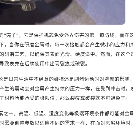
10层1015室（需提前预约）
心T2座写字楼29层03室（需提前预约）
厦7层G室（需提前预约）
心C座12层1205室（需提前预约）
的“壳子”，它是保护机芯免受外界伤害的第一道防线。而在
中心T1写字楼9层907室（需提前预约）
写字楼1座11层1104室（需提前预约）
一下，当你在研磨金属时，每一次接触都会产生微小的应力和
楼16层1603室（需提前预约）
的研磨工艺，以确保其表面光滑、硬度适中。然而，在这个
中心办公楼C座22层08室（需提前预约）
导致表壳在后续使用中出现裂痕或破裂。
大厦38层09室（需提前预约）
楼1224室（需提前预约）
无论是日常生活中不经意的碰撞还是剧烈运动时对腕部的影响
大厦B座12楼03室（需提前预约）
产生的震动会对金属产生持续的压力一样，在受到冲击时，
心写字楼A座7楼709室（需提前预约）
了材料所能承受的极限值，那么裂痕或破裂就不可避免了。
2层04室（需提前预约）
心A座907室（需提前预约）
因素之一。高温、低温、湿度变化等极端环境条件都可能对金
A座(旺进大厦)18层09室（需提前预约）
时需要调整参数以适应不同的需求一样，在面对恶劣环境时
国际金融中心14楼14D（需提前预约）
。