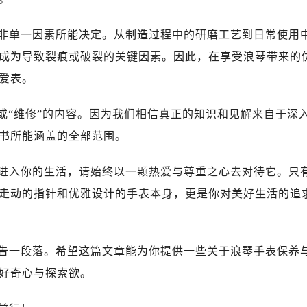
广场写字楼10层06室（需提前预约）
心写字楼B座13层07室（需提前预约）
非单一因素所能决定。从制造过程中的研磨工艺到日常使用
安国际中心E座6楼10室（需提前预约）
成为导致裂痕或破裂的关键因素。因此，在享受浪琴带来的
B座17层1707室（需提前预约）
爱表。
写字楼A座10层1002室（需提前预约）
心东1幢20楼2002室（需提前预约）
或“维修”的内容。因为我们相信真正的知识和见解来自于深
街70号华润万象城写字楼（鄂尔多斯大厦）23层2326室（需
书所能涵盖的全部范围。
州中心写字楼21层2102室（需提前预约）
国际金融中心写字楼20层01室（需提前预约）
进入你的生活，请始终以一颗热爱与尊重之心去对待它。只
琴售后服务中心（需提前预约）
走动的指针和优雅设计的手表本身，更是你对美好生活的追
后服务中心（需提前预约）
后服务中心（需提前预约）
后服务中心（需提前预约）
告一段落。希望这篇文章能为你提供一些关于浪琴手表保养
售后服务中心（需提前预约）
好奇心与探索欲。
售后服务中心（需提前预约）
售后服务中心（需提前预约）