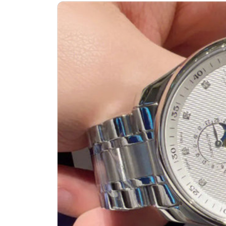
南昌市红谷滩新区红谷中大道998号
济南市历下区经十路11111号华润中
广州市天河区天河路230号万菱汇国
广州市越秀区环市东路371-375号
深圳市罗湖区深南东路5001号华润大
惠州市惠城区江北文昌一路7号华贸大
厦门市思明区湖滨东路95号华润大厦写
福州市鼓楼区五四路128-1号恒力城
成都市锦江区人民东路6号SAC东原中
重庆市江北区观音桥步行街2号融恒时
长沙市芙蓉区定王台街道建湘路393
郑州市二七区铭功路10号华润大厦写字
太原市迎泽区解放路15号亨得利名
沈阳市沈河区中街路137号亨得利名
沈阳市沈河区中街路83号亨得利名
乌鲁木齐市天山区红山路26号时代广场