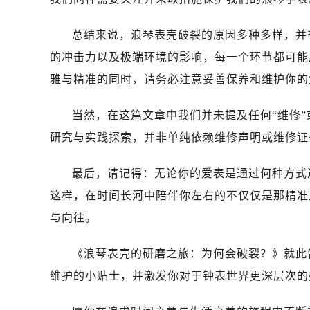
昆明市盘龙区北京路928号同德昆明
石家庄市长安区中山东路39号勒泰中
总结来说，浪琴表壳破裂的原因多种多样，并
西安市碑林区南关正街88号华侨城长
的冲击力以及极端环境的影响，每一个环节都可能
海口市龙华区金贸东路5号海口华润大厦
雅与精准的同时，请务必注意妥善保养和维护你的
唐山市路南区新华东道100号万达广场
台州市椒江区东海大道1800号腾达中
当然，在这篇文章中我们并未提及任何“维修”
内蒙古自治区呼和浩特市玉泉区大学西
研究与实践探索，并非单纯依赖维修声明或维修证
甘肃省兰州市七里河区西津西路16号兰
重庆市解放碑渝中区民权路28号英利
最后，请记得：无论你的爱表是通过何种方式
黑龙江省大庆市萨尔图区会战大街浪
这样，在时间长河中陪伴你左右的不仅仅是那精准
黑龙江省鹤岗市向阳区红军路浪琴售
与向往。
黑龙江省黑河市爱辉区中央街浪琴售
黑龙江省鸡西市鸡冠区红军路浪琴售
《浪琴表壳的研磨之旅：为何会破裂？》就此
黑龙江省佳木斯市向阳区长安路浪琴
维护的小贴士，并激发你对于钟表世界更深层次的
黑龙江省牡丹江市东安区太平路浪琴
黑龙江省七台河市桃山区大同街浪琴