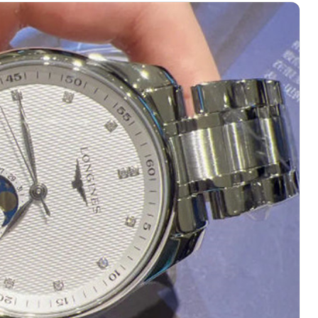
绿地双子塔（中央广场）A1座办公楼14层07室（需提前预约）
心写字楼（万象城）15层1508室（需提前预约）
际中心写字楼A塔7层704室（需提前预约）
世界贸易中心大厦南塔写字楼15层07室（需提前预约）
厦写字楼17层1701室（需提前预约）
厦写字楼1座30层05室（需提前预约）
字楼B座11层1104室（需提前预约）
写字楼15层03室（需提前预约）
心写字楼24层2406B室（需提前预约）
代广场写字楼9层902室（需提前预约）
号世茂环球金融中心写字楼（芙蓉广场）10层13室（需提前预约
楼29层2905室（需提前预约）
表服务中心（品牌授权店）3层整层（需提前预约）
表服务中心（品牌授权店）1层整层（需提前预约）
表服务中心（品牌授权店）1层整层（需提前预约）
（CCMALL）C座17层17-B（需提前预约）