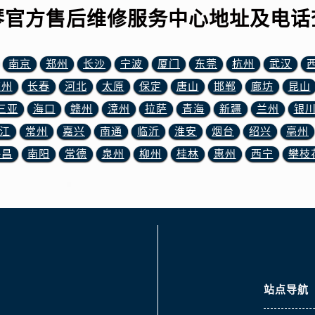
3号王府井百货名表维修浪琴售后服务中心（需提前预约）
琴官方售后维修服务中心地址及电话
琴售后服务中心（需提前预约）
霍洛街浪琴售后服务中心（需提前预约）
南京
郑州
长沙
宁波
厦门
东莞
杭州
武汉
央街浪琴售后服务中心（需提前预约）
街浪琴售后服务中心（需提前预约）
苏州
长春
河北
太原
保定
唐山
邯郸
廊坊
昆山
路浪琴售后服务中心（需提前预约）
三亚
海口
赣州
漳州
拉萨
青海
新疆
兰州
银
大街浪琴售后服务中心（需提前预约）
江
常州
嘉兴
南通
临沂
淮安
烟台
绍兴
亳州
市光明街与额尔敦路交叉口浪琴售后服务中心（需提前预约）
许昌
南阳
常德
泉州
柳州
桂林
惠州
西宁
攀枝
安大街浪琴售后服务中心（需提前预约）
服务中心（需提前预约）
务中心（需提前预约）
服务中心（需提前预约）
服务中心（需提前预约）
街交叉口浪琴售后服务中心（需提前预约）
街交汇处浪琴售后服务中心（需提前预约）
站点导航
南路交叉口浪琴售后服务中心（需提前预约）