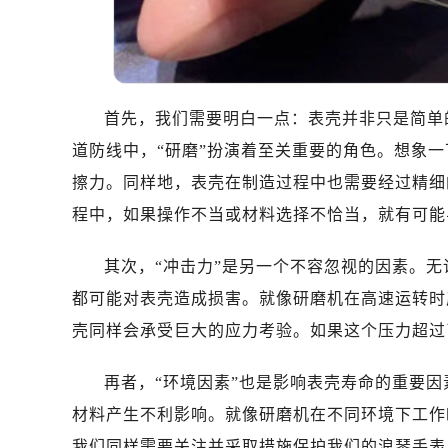
温州市鹿城区锦绣路1067号置信广场
哈尔滨市道里区友谊西路600号富力中
大连市中山区人民路15号国际金融大
佛山市禅城区季华五路57号万科金融中
首先，我们需要明白一点：表壳并非只是简单
东莞市东城街道鸿福东路1号民盈国贸
无锡市梁溪区人民中路139号恒隆广场
道防线中，“研磨”扮演着至关重要的角色。想象
南通市崇川区工农路57号圆融广场写字
擦力。同样地，表壳在制造过程中也需要经过精细
苏州市苏州工业园区星港街199号苏州
程中，如果操作不当或材料选择不恰当，就有可能
武汉市江汉区解放大道686号世界贸易
南宁市青秀区金湖路59号地王大厦12
其次，“冲击力”是另一个不容忽视的因素。
合肥市蜀山区潜山路111号万象城华润
都可能对表壳造成损害。就像研磨机在高速运转时
泉州市丰泽区宝洲路729号浦西万达中
壳同样会承受巨大的应力考验。如果这个压力超过
青岛市南区山东路6号华润大厦B座2
烟台市芝罘区胜利路139号万达金融中
再者，“环境因素”也是影响表壳寿命的重要
长春市朝阳区西安大路727号中银大厦
材料产生不利影响。就像研磨机在不同环境下工作
贵阳市南明区都司高架桥路33号亨特
我们同样需要关注并采取措施保护我们的浪琴手表