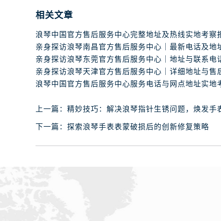
辽宁省丹东市振兴区七经街浪琴售后
相关文章
辽宁省抚顺市新抚区东一路浪琴售后
辽宁省阜新市海州区解放大街浪琴售
辽宁省葫芦岛市连山区中央路浪琴售
辽宁省锦州市古塔区中央大街浪琴售
辽宁省辽阳市白塔区新运大街浪琴售
辽宁省盘锦市兴隆台区石油大街浪琴
辽宁省铁岭市银州区南马路浪琴售后
上一篇：
精妙技巧：解决浪琴指针生锈问题，焕发手
辽宁省营口市站前区市府路与渤海大
下一篇：
探索浪琴手表表蒙破损后的创新修复策略
辽宁省沈阳市沈河区中街路137号亨
辽宁省沈阳市沈河区中街路83号亨
北京市朝阳区建国门外大街甲6号华熙
北京市东城区东长安街1号王府井东方
河北省保定市竞秀区朝阳北大街北国
内蒙古自治区阿拉善盟市左旗土尔扈
内蒙古自治区巴彦淖尔市临河区新华