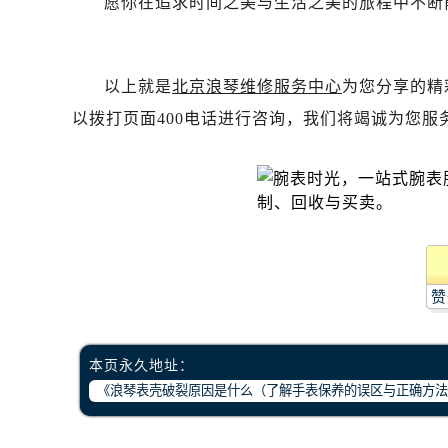
愿你在追求时间之美与生活之美的旅程中不断
黑龙江省齐齐哈尔市龙沙区龙华路浪
黑龙江省双鸭山市尖山区新兴大街浪
黑龙江省绥化市北林区新华街与康庄
以上就是
北京浪琴维修服务中心
为您分享的精
黑龙江省伊春市伊美区通河路浪琴售
以拨打页面400电话进行咨询，我们将竭诚为您服
吉林省白城市洮北区明仁南街浪琴售
吉林省白山市浑江区浑江大街浪琴售
吉林省吉林市船营区河南街浪琴售后
吉林省辽源市龙山区人民大街浪琴售
吉林省梅河口市新华街道梅河大街浪
吉林省四平市铁东区紫气大路与南九
吉林省松原市宁江区五环大街浪琴售
赞
吉林省通化市东昌区环通乡江南大街
吉林省延边市延吉市解放路浪琴售后
本页永久地址：
辽宁省鞍山市铁东区站前街浪琴售后
辽宁省本溪市平山区胜利路浪琴售后
辽宁省朝阳市双塔区新华路浪琴售后