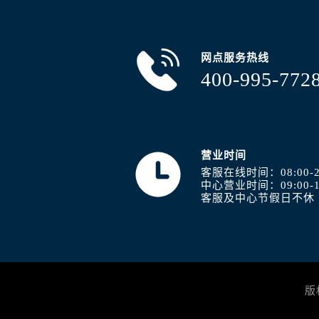
山西省阳泉市郊区平阳东街与新城大
山西省运城市盐湖区河东街浪琴售后
山西省长治市潞州区英雄中路浪琴售
网点服务热线
山西省太原市迎泽区迎泽街道解放路
400-995-772
天津市和平区赤峰道136号天津国际金
安徽省安庆市迎江区人民路浪琴售后
安徽省蚌埠市蚌山区淮河路浪琴售后
安徽省亳州市谯城区魏武大道浪琴售
营业时间
安徽省池州市贵池区长江路浪琴售后
客服在线时间：08:00-2
安徽省滁州市琅琊区南谯北路浪琴售
中心营业时间：09:00-1
客服及中心节假日不休
安徽省阜阳市颍州区颍州北路浪琴售
安徽省淮北市相山区淮海路浪琴售后
安徽省淮南市田家庵区国庆中路浪琴
安徽省黄山市屯溪区黄山西路浪琴售
安徽省六安市金安区解放中路浪琴售
版
安徽省马鞍山市雨山区湖南西路浪琴