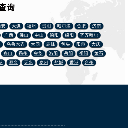
查询
西安
大连
福州
贵阳
哈尔滨
合肥
济南
广西
佛山
中山
德阳
绵阳
齐齐哈尔
川
乌鲁木齐
大同
赤峰
包头
阳泉
大庆
舟山
扬州
金华
洛阳
岳阳
衡阳
黄石
花
遵义
天水
泰州
盐城
香港
台州