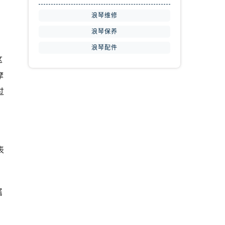
浪琴维修
浪琴保养
浪琴配件
这
摩
过
，
表
属
，