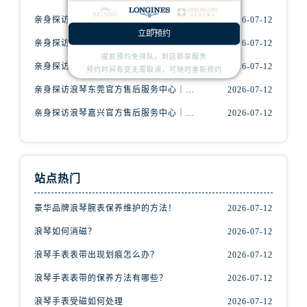
北京市朝阳区建国门外大街甲6号华熙国际中心D座11层1102室浪琴售后服务中心（需提前预约）
亲身探访浪琴青岛官方售后服务中心｜最新电话及地址（2026年7月最新）
2026-07-12
北京市东城区东长安街1号王府井东方广场W3座6层602室浪琴售后服务中心（需提前预约）
立即预约
河北省保定市竞秀区朝阳北大街北国先天下浪琴售后服务中心（需提前预约）
亲身探访浪琴南昌官方售后服务中心｜最新电话及地址（2026年7月最新）
2026-07-12
提前预约免排队，到店即享服务
内蒙古自治区阿拉善盟市左旗土尔扈特大街浪琴售后服务中心（需提前预约）
亲身探访浪琴宁波官方售后服务中心｜网点地址及售后热线（2026年7月最新）
2026-07-12
预约时间有变无需取消，可随时重新预约
内蒙古自治区巴彦淖尔市临河区新华街浪琴售后服务中心（需提前预约）
亲身探访浪琴东莞官方售后服务中心｜地址与联系电话（2026年7月最新）
2026-07-12
内蒙古自治区包头市青山区幸福路甲3号王府井百货名表维修浪琴售后服务中心（需提前预约）
亲身探访浪琴嘉兴官方售后服务中心｜热线电话与网点地址（2026年7月最新）
2026-07-12
内蒙古自治区赤峰市红山区哈达街浪琴售后服务中心（需提前预约）
内蒙古自治区鄂尔多斯市东胜区伊金霍洛街浪琴售后服务中心（需提前预约）
内蒙古自治区呼伦贝尔市海拉尔区中央街浪琴售后服务中心（需提前预约）
内蒙古自治区通辽市科尔沁区明仁大街浪琴售后服务中心（需提前预约）
站点热门
内蒙古自治区乌海市海勃湾区人民南路浪琴售后服务中心（需提前预约）
豪华品牌浪琴腕表保养维护的方法！
2026-07-12
内蒙古自治区乌兰察布市集宁区恩和大街浪琴售后服务中心（需提前预约）
浪琴如何消磁？
2026-07-12
内蒙古自治区锡林郭勒盟市锡林浩特市光明街与额尔敦路交叉口浪琴售后服务中心（需提前预约）
内蒙古自治区兴安盟市乌兰浩特市兴安大街浪琴售后服务中心（需提前预约）
浪琴手表表带出现划痕怎么办？
2026-07-12
山西省大同市平城区迎宾街浪琴售后服务中心（需提前预约）
浪琴手表表带的保养方法有哪些？
2026-07-12
山西省晋城市城区黄华街浪琴售后服务中心（需提前预约）
浪琴手表受磁如何处理
2026-07-12