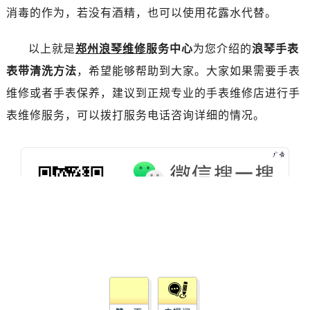
黑龙江省黑河市爱辉区中央街浪琴售后服务中心（需提前预约）
消毒的作为，若没有酒精，也可以使用花露水代替。
黑龙江省鸡西市鸡冠区红军路浪琴售后服务中心（需提前预约）
黑龙江省佳木斯市向阳区长安路浪琴售后服务中心（需提前预约）
以上就是
郑州浪琴维修
服务中心
为您介绍的
浪琴手表
黑龙江省牡丹江市东安区太平路浪琴售后服务中心（需提前预约）
表带清洗方法
，希望能够帮助到大家。大家如果需要手表
黑龙江省七台河市桃山区大同街浪琴售后服务中心（需提前预约）
维修或者手表保养，建议到正规专业的手表维修店进行手
黑龙江省齐齐哈尔市龙沙区龙华路浪琴售后服务中心（需提前预约）
表维修服务，可以拨打服务电话咨询详细的情况。
黑龙江省双鸭山市尖山区新兴大街浪琴售后服务中心（需提前预约）
黑龙江省绥化市北林区新华街与康庄路交叉口浪琴售后服务中心（需提前预约）
黑龙江省伊春市伊美区通河路浪琴售后服务中心（需提前预约）
吉林省白城市洮北区明仁南街浪琴售后服务中心（需提前预约）
吉林省白山市浑江区浑江大街浪琴售后服务中心（需提前预约）
吉林省吉林市船营区河南街浪琴售后服务中心（需提前预约）
吉林省辽源市龙山区人民大街浪琴售后服务中心（需提前预约）
吉林省梅河口市新华街道梅河大街浪琴售后服务中心（需提前预约）
吉林省四平市铁东区紫气大路与南九经街交汇处浪琴售后服务中心（需提前预约）
吉林省松原市宁江区五环大街浪琴售后服务中心（需提前预约）