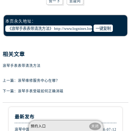
赞一下
去提问
吉林省通化市东昌区环通乡江南大街浪琴售后服务中心（需提前预约）
吉林省延边市延吉市解放路浪琴售后服务中心（需提前预约）
辽宁省鞍山市铁东区站前街浪琴售后服务中心（需提前预约）
本页永久地址：
辽宁省本溪市平山区胜利路浪琴售后服务中心（需提前预约）
一键复制
辽宁省朝阳市双塔区新华路浪琴售后服务中心（需提前预约）
辽宁省丹东市振兴区七经街浪琴售后服务中心（需提前预约）
辽宁省抚顺市新抚区东一路浪琴售后服务中心（需提前预约）
相关文章
辽宁省阜新市海州区解放大街浪琴售后服务中心（需提前预约）
浪琴手表表带清洗方法
辽宁省葫芦岛市连山区中央路浪琴售后服务中心（需提前预约）
辽宁省锦州市古塔区中央大街浪琴售后服务中心（需提前预约）
上一篇：
浪琴维修服务中心在哪？
辽宁省辽阳市白塔区新运大街浪琴售后服务中心（需提前预约）
下一篇：
浪琴手表受磁如何正确消磁
辽宁省盘锦市兴隆台区石油大街浪琴售后服务中心（需提前预约）
辽宁省铁岭市银州区南马路浪琴售后服务中心（需提前预约）
辽宁省营口市站前区市府路与渤海大街交叉口浪琴售后服务中心（需提前预约）
最新发布
辽宁省沈阳市沈河区中街路137号亨得利名表维修授权店1楼浪琴售后服务中心（需提前预约）
辽宁省沈阳市沈河区中街路83号亨得利名表维修授权店1楼浪琴售后服务中心（需提前预约）
预约入口
关闭
浪琴中国官方售后服务中心完整地址及热线实地考察报告+多信源验证（2026年7月最新）
2026-07-12