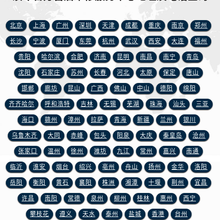
安徽省淮北市相山区淮海路浪琴售后服务中心（需提前预约）
安徽省淮南市田家庵区国庆中路浪琴售后服务中心（需提前预约）
北京
上海
广州
深圳
天津
成都
重庆
南京
郑州
安徽省黄山市屯溪区黄山西路浪琴售后服务中心（需提前预约）
长沙
宁波
厦门
东莞
杭州
武汉
西安
大连
福州
安徽省六安市金安区解放中路浪琴售后服务中心（需提前预约）
贵阳
哈尔滨
合肥
济南
昆明
南昌
南宁
青岛
安徽省马鞍山市雨山区湖南西路浪琴售后服务中心（需提前预约）
安徽省宿州市埇桥区人民中路浪琴售后服务中心（需提前预约）
沈阳
石家庄
苏州
长春
河北
太原
保定
唐山
安徽省铜陵市铜官区石城大道浪琴售后服务中心（需提前预约）
邯郸
廊坊
昆山
广西
佛山
中山
德阳
绵阳
安徽省芜湖市镜湖区中山路步行街浪琴售后服务中心（需提前预约）
齐齐哈尔
呼和浩特
吉林
无锡
芜湖
珠海
汕头
三亚
安徽省宣城市宣州区叠嶂西路浪琴售后服务中心（需提前预约）
海口
赣州
漳州
拉萨
青海
新疆
兰州
银川
福建省龙岩市新罗区九一南路浪琴售后服务中心（需提前预约）
乌鲁木齐
大同
赤峰
包头
阳泉
大庆
秦皇岛
沧州
福建省南平市建阳区人民西路浪琴售后服务中心（需提前预约）
张家口
温州
徐州
潍坊
九江
常州
嘉兴
南通
福建省宁德市蕉城区天湖东路浪琴售后服务中心（需提前预约）
临沂
淮安
烟台
绍兴
亳州
舟山
扬州
金华
洛阳
福建省莆田市城厢区霞林街道荔华东大道浪琴售后服务中心（需提前预约）
福建省三明市三元区东乾二路浪琴售后服务中心（需提前预约）
岳阳
衡阳
黄石
襄阳
株洲
湘潭
十堰
荆州
宜昌
福建省漳州市龙文区步港路浪琴售后服务中心（需提前预约）
许昌
南阳
常德
泉州
柳州
桂林
惠州
西宁
江苏省常州市新北区龙锦路1590号现代传媒中心5号楼10层1008室浪琴售后服务中心（需提前预约）
攀枝花
遵义
天水
泰州
盐城
香港
台州