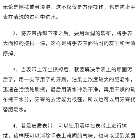
泉州市丰泽区宝洲路729号浦西万达中心写字楼A座7楼709室（需提前预约）
无论是擦拭或者浸泡，这不仅仅是方便操作，也是防止手
青岛市南区山东路6号华润大厦B座22层04室（需提前预约）
表在清洗的过程中进水。
烟台市芝罘区胜利路139号万达金融中心A座907室（需提前预约）
长春市朝阳区西安大路727号中银大厦A座(旺进大厦)18层09室（需提前预约）
2、将表带拆卸下来之后，要用湿润的软布，将手表
贵阳市南明区都司高架桥路33号亨特国际金融中心14楼14D（需提前预约）
大面积的擦拭一遍，这样是将手表表面沾附的灰尘和污渍
昆明市盘龙区北京路928号同德昆明广场写字楼10层06室（需提前预约）
擦掉。
石家庄市长安区中山东路39号勒泰中心写字楼B座13层07室（需提前预约）
西安市碑林区南关正街88号华侨城长安国际中心E座6楼10室（需提前预约）
3、当表带上浮尘擦掉后，就要解决手表上的顽固污
海口市龙华区金贸东路5号海口华润大厦B座17层1707室（需提前预约）
渍了，用一支不用了的牙刷，沾染上浓度较大的肥皂水，
唐山市路南区新华东道100号万达广场写字楼A座10层1002室（需提前预约）
迅速在污渍处刷擦，最后用清水冲洗干净，再用干燥的软
台州市椒江区东海大道1800号腾达中心东1幢20楼2002室（需提前预约）
内蒙古自治区呼和浩特市玉泉区大学西街70号华润万象城写字楼（鄂尔多斯大厦）23层2326室（需提前预约）
布擦干水分，牙膏的去污能力很强，所以也可以用牙膏代
甘肃省兰州市七里河区西津西路16号兰州中心写字楼21层2102室（需提前预约）
替肥皂水。
重庆市解放碑渝中区民权路28号英利国际金融中心写字楼20层01室（需提前预约）
黑龙江省大庆市萨尔图区会战大街浪琴售后服务中心（需提前预约）
4、若是皮质表带，可以使用酒精在表带上进行擦
黑龙江省鹤岗市向阳区红军路浪琴售后服务中心（需提前预约）
拭，这样既可以消除手表上难闻的气味，也可以起到杀菌