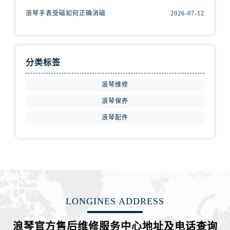
山西省晋中市榆次区顺城街浪琴售后服务中心（需提前预约）
浪琴手表受磁如何正确消磁
2026-07-12
山西省临汾市尧都区解放路浪琴售后服务中心（需提前预约）
山西省吕梁市离石区永宁中路与建设街交叉口浪琴售后服务中心（需提前预约）
山西省朔州市朔城区怡西路与鄯阳西街交汇处浪琴售后服务中心（需提前预约）
山西省忻州市忻府区和平东街与七一南路交叉口浪琴售后服务中心（需提前预约）
分类标签
山西省阳泉市郊区平阳东街与新城大道交叉口浪琴售后服务中心（需提前预约）
浪琴维修
山西省运城市盐湖区河东街浪琴售后服务中心（需提前预约）
浪琴保养
山西省长治市潞州区英雄中路浪琴售后服务中心（需提前预约）
浪琴配件
山西省太原市迎泽区迎泽街道解放路15号亨得利名表维修授权店3楼浪琴售后服务中心（需提前预约）
天津市和平区赤峰道136号天津国际金融中心26层2603室浪琴售后服务中心（需提前预约）
安徽省安庆市迎江区人民路浪琴售后服务中心（需提前预约）
安徽省蚌埠市蚌山区淮河路浪琴售后服务中心（需提前预约）
安徽省亳州市谯城区魏武大道浪琴售后服务中心（需提前预约）
安徽省池州市贵池区长江路浪琴售后服务中心（需提前预约）
LONGINES ADDRESS
安徽省滁州市琅琊区南谯北路浪琴售后服务中心（需提前预约）
安徽省阜阳市颍州区颍州北路浪琴售后服务中心（需提前预约）
浪琴官方售后维修服务中心地址及电话查询