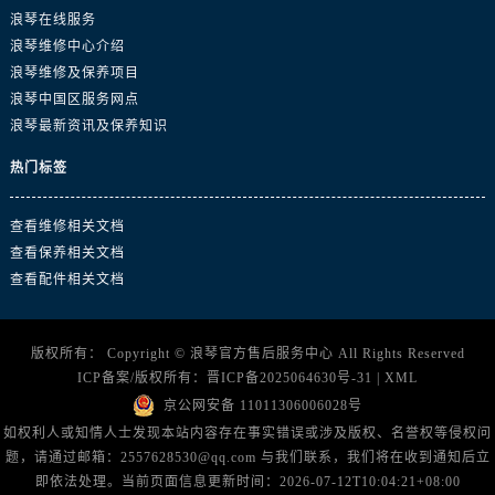
江西省上饶市信州区滨江西路浪琴售后服务中心（需提前预约）
浪琴在线服务
江西省新余市渝水区北湖西路浪琴售后服务中心（需提前预约）
浪琴维修中心介绍
江西省宜春市袁州区中山中路浪琴售后服务中心（需提前预约）
浪琴维修及保养项目
浪琴中国区服务网点
江西省鹰潭市月湖区胜利东路浪琴售后服务中心（需提前预约）
浪琴最新资讯及保养知识
山东省德州市德城区东风中路浪琴售后服务中心（需提前预约）
山东省东营市东营区济南路浪琴售后服务中心（需提前预约）
热门标签
山东省济南市历下区经十路11111号华润中心写字楼（万象城）15层1508室浪琴售后服务中心（需提前预约）
山东省济宁市任城区太白楼路浪琴售后服务中心（需提前预约）
查看维修相关文档
查看保养相关文档
山东省莱芜市文化南路8号银座商城名表维修一楼名表维修浪琴售后服务中心（需提前预约）
查看配件相关文档
山东省临沂市兰山区解放路浪琴售后服务中心（需提前预约）
山东省日照市东港区烟台路浪琴售后服务中心（需提前预约）
山东省泰安市泰山区财源街道泰山大街浪琴售后服务中心（需提前预约）
版权所有：
Copyright ©
浪琴官方售后服务中心
All Rights Reserved
ICP备案/版权所有：
晋ICP备2025064630号-31
|
XML
山东省威海市环翠区新威海路89号振华商厦一楼名表维修浪琴售后服务中心（需提前预约）
京公网安备 11011306006028号
山东省潍坊市奎文区东风东街浪琴售后服务中心（需提前预约）
如权利人或知情人士发现本站内容存在事实错误或涉及版权、名誉权等侵权问
山东省枣庄市滕州市北辛路与善国路交叉口浪琴售后服务中心（需提前预约）
题，请通过邮箱：2557628530@qq.com 与我们联系，我们将在收到通知后立
山东省淄博市张店区金晶大道浪琴售后服务中心（需提前预约）
即依法处理。当前页面信息更新时间：2026-07-12T10:04:21+08:00