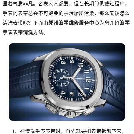
郑州市二七区铭功路10号华润大厦写字楼29层2905室（需提前预约）
显着气质非凡。名表人人都爱，但在长期的佩戴过程中，
太原市迎泽区解放路15号亨得利名表服务中心（品牌授权店）3层整层（需提前预约）
手表的表带总会不可避免的被污垢所污染，那么又该怎么
沈阳市沈河区中街路137号亨得利名表服务中心（品牌授权店）1层整层（需提前预约）
清洗表带呢？下面由
郑州
浪琴维修
服务中心
为您介绍
浪琴
沈阳市沈河区中街路83号亨得利名表服务中心（品牌授权店）1层整层（需提前预约）
手表表带清洗方法
。
乌鲁木齐市天山区红山路26号时代广场（CCMALL）C座17层17-B（需提前预约）
温州市鹿城区锦绣路1067号置信广场10层1015室（需提前预约）
哈尔滨市道里区友谊西路600号富力中心T2座写字楼29层03室（需提前预约）
大连市中山区人民路15号国际金融大厦7层G室（需提前预约）
佛山市禅城区季华五路57号万科金融中心C座12层1205室（需提前预约）
东莞市东城街道鸿福东路1号民盈国贸中心T1写字楼9层907室（需提前预约）
无锡市梁溪区人民中路139号恒隆广场写字楼1座11层1104室（需提前预约）
南通市崇川区工农路57号圆融广场写字楼16层1603室（需提前预约）
苏州市苏州工业园区星港街199号苏州中心办公楼C座22层08室（需提前预约）
武汉市江汉区解放大道686号世界贸易大厦38层09室（需提前预约）
南宁市青秀区金湖路59号地王大厦12楼1224室（需提前预约）
合肥市蜀山区潜山路111号万象城华润大厦B座12楼03室（需提前预约）
1、在清洗手表表带时，首先就要把表带拆卸下来，