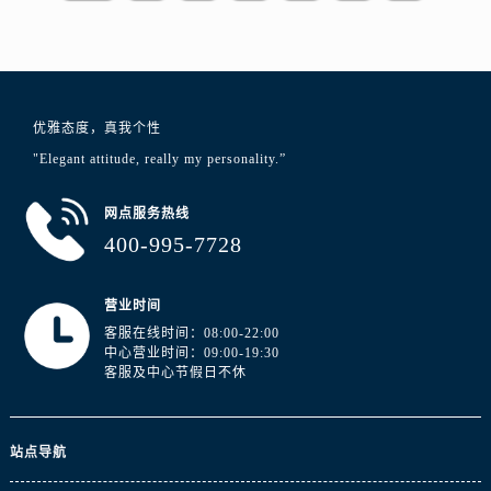
江苏省淮安市清江浦区淮海北路浪琴售后服务中心（需提前预约）
江苏省连云港市海州区通灌北路浪琴售后服务中心（需提前预约）
江苏省南京市秦淮区中山南路1号南京中心22层22-C1-C3室浪琴售后服务中心（需提前预约）
江苏省宿迁市宿城区西湖路浪琴售后服务中心（需提前预约）
优雅态度，真我个性
江苏省泰州市海陵区永定东路399号置地商务中心东塔（华润万象城）17层1706室浪琴售后服务中心（需提前预约）
"Elegant attitude, really my personality.”
江苏省徐州市鼓楼区淮海东路29号苏宁广场IFC国际金融中心35层3508室浪琴售后服务中心（需提前预约）
江苏省盐城市盐都区世纪大道5号盐城金融城写字楼1号楼16层1604室浪琴售后服务中心（需提前预约）
网点服务热线
江苏省扬州市邗江区国展路29号星耀天地写字楼1号楼18层1803室浪琴售后服务中心（需提前预约）
400-995-7728
江苏省镇江市京口区中山东路浪琴售后服务中心（需提前预约）
江西省抚州市临川区赣东大道浪琴售后服务中心（需提前预约）
营业时间
江西省赣州市章贡区文清路浪琴售后服务中心（需提前预约）
客服在线时间：08:00-22:00
江西省吉安市吉州区井冈山大道浪琴售后服务中心（需提前预约）
中心营业时间：09:00-19:30
客服及中心节假日不休
江西省景德镇市珠山区珠山中路浪琴售后服务中心（需提前预约）
江西省九江市浔阳区浔阳路浪琴售后服务中心（需提前预约）
江西省南昌市红谷滩新区红谷中大道998号绿地双子塔（中央广场）A1座办公楼14层1407室浪琴售后服务中心（需提前预约）
站点导航
江西省萍乡市安源区萍安北大道与康庄路交叉口浪琴售后服务中心（需提前预约）