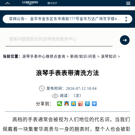
宁波市江北区大闸南路500号来福士广场办公楼20层2009室（需提前预约）

杭州市上城区钱江路1366号华润大厦写字楼A座5层503-5室（需提前预约）
▲
官网公告>
金华市金东区东市南街777号金华万达广场写字楼4号楼22层2209室（需提前预约）
▼
绍兴市越城区胜利东路379号世茂天际中心写字楼8层805室（需提前预约）
嘉兴市南湖区广益路705号嘉兴世界贸易中心写字楼A座13层1304室（需提前预约）
南昌市红谷滩新区红谷中大道998号绿地双子塔（中央广场）A1座办公楼14层07室（需提前预约）
济南市历下区经十路11111号华润中心写字楼（万象城）15层1508室（需提前预约）
当前位置：
浪琴手表中心维修点查询
>
新闻/知识/问答
>
浪琴知识
>
广州市天河区天河路230号万菱汇国际中心写字楼A塔7层704室（需提前预约）
广州市越秀区环市东路371-375号世界贸易中心大厦南塔写字楼15层07室（需提前预约）
浪琴手表表带清洗方法
深圳市罗湖区深南东路5001号华润大厦写字楼17层1701室（需提前预约）
惠州市惠城区江北文昌一路7号华贸大厦写字楼1座30层05室（需提前预约）
发布时间：2026-07-12 10:04
厦门市思明区湖滨东路95号华润大厦写字楼B座11层1104室（需提前预约）
阅读：（
次）
福州市鼓楼区五四路128-1号恒力城写字楼15层03室（需提前预约）
分享到：
成都市锦江区人民东路6号SAC东原中心写字楼24层2406B室（需提前预约）
高档的手表通常会被视为人们地位的代名词，当我们
重庆市江北区观音桥步行街2号融恒时代广场写字楼9层902室（需提前预约）
佩戴着一块集奢华高贵与一身的腕表时，整个人也会被彰
长沙市芙蓉区定王台街道建湘路393号世茂环球金融中心写字楼（芙蓉广场）10层13室（需提前预约）