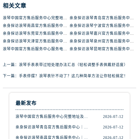
内蒙古自治区通辽市科尔沁区明仁大街浪琴售后服务中心（需提前预约）
相关文章
内蒙古自治区乌海市海勃湾区人民南路浪琴售后服务中心（需提前预约）
浪琴中国官方售后服务中心完整地址及热线实地考察报告+多信源验证（2026年7月最新）
亲身探访浪琴青岛官方售后服务中心｜最新电话及地址（2026年7月最新）
内蒙古自治区乌兰察布市集宁区恩和大街浪琴售后服务中心（需提前预约）
亲身探访浪琴南昌官方售后服务中心｜最新电话及地址（2026年7月最新）
亲身探访浪琴宁波官方售后服务中心｜网点地址及售后热线（2026年7月最新）
内蒙古自治区锡林郭勒盟市锡林浩特市光明街与额尔敦路交叉口浪琴售后服务中心（需提前预约）
亲身探访浪琴东莞官方售后服务中心｜地址与联系电话（2026年7月最新）
亲身探访浪琴嘉兴官方售后服务中心｜热线电话与网点地址（2026年7月最新）
内蒙古自治区兴安盟市乌兰浩特市兴安大街浪琴售后服务中心（需提前预约）
亲身探访浪琴天津官方售后服务中心｜详细地址与售后电话（2026年7月最新）
亲身探访浪琴泉州官方售后服务中心｜全新地址电话一览（2026年7月最新）
山西省大同市平城区迎宾街浪琴售后服务中心（需提前预约）
浪琴中国官方售后服务中心服务电话与网点地址实地考察报告_多信源验证（2026年7月最新）
亲身探访浪琴昆明官方售后服务中心｜最新地址与售后热线（2026年7月最新）
山西省晋城市城区黄华街浪琴售后服务中心（需提前预约）
山西省晋中市榆次区顺城街浪琴售后服务中心（需提前预约）
上一篇：
浪琴手表表带过短处理办法汇总（轻松调整手表佩戴舒适度）
山西省临汾市尧都区解放路浪琴售后服务中心（需提前预约）
下一篇：
手表停摆？浪琴表针不动了？这几种简单方法让你轻松搞定！
山西省吕梁市离石区永宁中路与建设街交叉口浪琴售后服务中心（需提前预约）
山西省朔州市朔城区怡西路与鄯阳西街交汇处浪琴售后服务中心（需提前预约）
山西省忻州市忻府区和平东街与七一南路交叉口浪琴售后服务中心（需提前预约）
最新发布
山西省阳泉市郊区平阳东街与新城大道交叉口浪琴售后服务中心（需提前预约）
山西省运城市盐湖区河东街浪琴售后服务中心（需提前预约）
浪琴中国官方售后服务中心完整地址及热线实地考察报告+多信源验证（2026年7月最新）
2026-07-12
山西省长治市潞州区英雄中路浪琴售后服务中心（需提前预约）
亲身探访浪琴青岛官方售后服务中心｜最新电话及地址（2026年7月最新）
2026-07-12
山西省太原市迎泽区迎泽街道解放路15号亨得利名表维修授权店3楼浪琴售后服务中心（需提前预约）
亲身探访浪琴南昌官方售后服务中心｜最新电话及地址（2026年7月最新）
2026-07-12