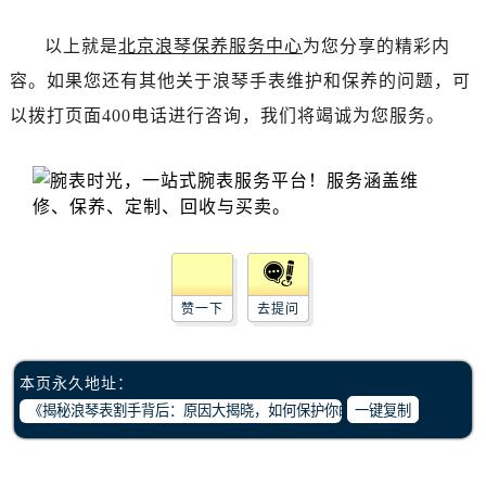
辽宁省锦州市古塔区中央大街浪琴售后服务中心（需提前预约）
辽宁省辽阳市白塔区新运大街浪琴售后服务中心（需提前预约）
以上就是
北京浪琴保养服务中心
为您分享的精彩内
辽宁省盘锦市兴隆台区石油大街浪琴售后服务中心（需提前预约）
容。如果您还有其他关于浪琴手表维护和保养的问题，可
辽宁省铁岭市银州区南马路浪琴售后服务中心（需提前预约）
以拨打页面400电话进行咨询，我们将竭诚为您服务。
辽宁省营口市站前区市府路与渤海大街交叉口浪琴售后服务中心（需提前预约）
辽宁省沈阳市沈河区中街路137号亨得利名表维修授权店1楼浪琴售后服务中心（需提前预约）
辽宁省沈阳市沈河区中街路83号亨得利名表维修授权店1楼浪琴售后服务中心（需提前预约）
北京市朝阳区建国门外大街甲6号华熙国际中心D座11层1102室浪琴售后服务中心（需提前预约）
北京市东城区东长安街1号王府井东方广场W3座6层602室浪琴售后服务中心（需提前预约）
河北省保定市竞秀区朝阳北大街北国先天下浪琴售后服务中心（需提前预约）
赞一下
去提问
内蒙古自治区阿拉善盟市左旗土尔扈特大街浪琴售后服务中心（需提前预约）
内蒙古自治区巴彦淖尔市临河区新华街浪琴售后服务中心（需提前预约）
内蒙古自治区包头市青山区幸福路甲3号王府井百货名表维修浪琴售后服务中心（需提前预约）
本页永久地址：
内蒙古自治区赤峰市红山区哈达街浪琴售后服务中心（需提前预约）
一键复制
内蒙古自治区鄂尔多斯市东胜区伊金霍洛街浪琴售后服务中心（需提前预约）
内蒙古自治区呼伦贝尔市海拉尔区中央街浪琴售后服务中心（需提前预约）