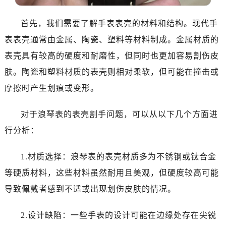
东莞市东城街道鸿福东路1号民盈国贸中心T1写字楼9层907室（需提前预约）
无锡市梁溪区人民中路139号恒隆广场写字楼1座11层1104室（需提前预约）
首先，我们需要了解手表表壳的材料和结构。现代手
南通市崇川区工农路57号圆融广场写字楼16层1603室（需提前预约）
表表壳通常由金属、陶瓷、塑料等材料制成。金属材质的
苏州市苏州工业园区星港街199号苏州中心办公楼C座22层08室（需提前预约）
表壳具有较高的硬度和耐磨性，但同时也更加容易割伤皮
武汉市江汉区解放大道686号世界贸易大厦38层09室（需提前预约）
肤。陶瓷和塑料材质的表壳则相对柔软，但可能在撞击或
南宁市青秀区金湖路59号地王大厦12楼1224室（需提前预约）
摩擦时产生划痕或变形。
合肥市蜀山区潜山路111号万象城华润大厦B座12楼03室（需提前预约）
泉州市丰泽区宝洲路729号浦西万达中心写字楼A座7楼709室（需提前预约）
对于浪琴表的表壳割手问题，可以从以下几个方面进
青岛市南区山东路6号华润大厦B座22层04室（需提前预约）
行分析：
烟台市芝罘区胜利路139号万达金融中心A座907室（需提前预约）
长春市朝阳区西安大路727号中银大厦A座(旺进大厦)18层09室（需提前预约）
1.材质选择：浪琴表的表壳材质多为不锈钢或钛合金
贵阳市南明区都司高架桥路33号亨特国际金融中心14楼14D（需提前预约）
等硬质材料，这些材料虽然耐用且美观，但硬度较高可能
昆明市盘龙区北京路928号同德昆明广场写字楼10层06室（需提前预约）
石家庄市长安区中山东路39号勒泰中心写字楼B座13层07室（需提前预约）
导致佩戴者感到不适或出现划伤皮肤的情况。
西安市碑林区南关正街88号华侨城长安国际中心E座6楼10室（需提前预约）
2.设计缺陷：一些手表的设计可能在边缘处存在尖锐
海口市龙华区金贸东路5号海口华润大厦B座17层1707室（需提前预约）