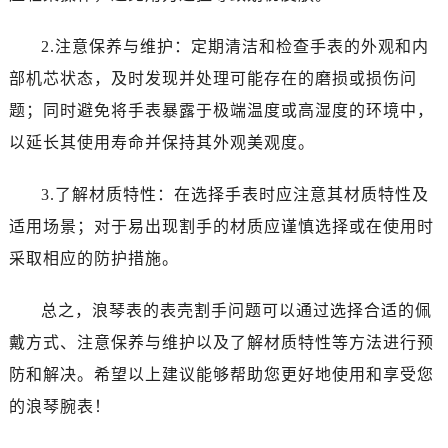
吉林省白城市洮北区明仁南街浪琴售后服务中心（需提前预约）
吉林省白山市浑江区浑江大街浪琴售后服务中心（需提前预约）
2.注意保养与维护：定期清洁和检查手表的外观和内
吉林省吉林市船营区河南街浪琴售后服务中心（需提前预约）
部机芯状态，及时发现并处理可能存在的磨损或损伤问
吉林省辽源市龙山区人民大街浪琴售后服务中心（需提前预约）
题；同时避免将手表暴露于极端温度或高湿度的环境中，
吉林省梅河口市新华街道梅河大街浪琴售后服务中心（需提前预约）
以延长其使用寿命并保持其外观美观度。
吉林省四平市铁东区紫气大路与南九经街交汇处浪琴售后服务中心（需提前预约）
吉林省松原市宁江区五环大街浪琴售后服务中心（需提前预约）
3.了解材质特性：在选择手表时应注意其材质特性及
吉林省通化市东昌区环通乡江南大街浪琴售后服务中心（需提前预约）
适用场景；对于易出现割手的材质应谨慎选择或在使用时
吉林省延边市延吉市解放路浪琴售后服务中心（需提前预约）
采取相应的防护措施。
辽宁省鞍山市铁东区站前街浪琴售后服务中心（需提前预约）
辽宁省本溪市平山区胜利路浪琴售后服务中心（需提前预约）
总之，浪琴表的表壳割手问题可以通过选择合适的佩
辽宁省朝阳市双塔区新华路浪琴售后服务中心（需提前预约）
戴方式、注意保养与维护以及了解材质特性等方法进行预
辽宁省丹东市振兴区七经街浪琴售后服务中心（需提前预约）
辽宁省抚顺市新抚区东一路浪琴售后服务中心（需提前预约）
防和解决。希望以上建议能够帮助您更好地使用和享受您
辽宁省阜新市海州区解放大街浪琴售后服务中心（需提前预约）
的浪琴腕表！
辽宁省葫芦岛市连山区中央路浪琴售后服务中心（需提前预约）