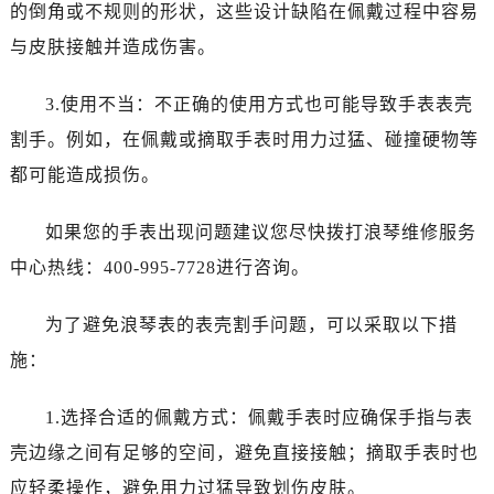
唐山市路南区新华东道100号万达广场写字楼A座10层1002室（需提前预约）
的倒角或不规则的形状，这些设计缺陷在佩戴过程中容易
台州市椒江区东海大道1800号腾达中心东1幢20楼2002室（需提前预约）
与皮肤接触并造成伤害。
内蒙古自治区呼和浩特市玉泉区大学西街70号华润万象城写字楼（鄂尔多斯大厦）23层2326室（需提前预约）
甘肃省兰州市七里河区西津西路16号兰州中心写字楼21层2102室（需提前预约）
3.使用不当：不正确的使用方式也可能导致手表表壳
重庆市解放碑渝中区民权路28号英利国际金融中心写字楼20层01室（需提前预约）
割手。例如，在佩戴或摘取手表时用力过猛、碰撞硬物等
黑龙江省大庆市萨尔图区会战大街浪琴售后服务中心（需提前预约）
都可能造成损伤。
黑龙江省鹤岗市向阳区红军路浪琴售后服务中心（需提前预约）
黑龙江省黑河市爱辉区中央街浪琴售后服务中心（需提前预约）
如果您的手表出现问题建议您尽快拨打浪琴维修服务
黑龙江省鸡西市鸡冠区红军路浪琴售后服务中心（需提前预约）
中心热线：400-995-7728进行咨询。
黑龙江省佳木斯市向阳区长安路浪琴售后服务中心（需提前预约）
黑龙江省牡丹江市东安区太平路浪琴售后服务中心（需提前预约）
为了避免浪琴表的表壳割手问题，可以采取以下措
黑龙江省七台河市桃山区大同街浪琴售后服务中心（需提前预约）
施：
黑龙江省齐齐哈尔市龙沙区龙华路浪琴售后服务中心（需提前预约）
黑龙江省双鸭山市尖山区新兴大街浪琴售后服务中心（需提前预约）
1.选择合适的佩戴方式：佩戴手表时应确保手指与表
黑龙江省绥化市北林区新华街与康庄路交叉口浪琴售后服务中心（需提前预约）
壳边缘之间有足够的空间，避免直接接触；摘取手表时也
黑龙江省伊春市伊美区通河路浪琴售后服务中心（需提前预约）
应轻柔操作，避免用力过猛导致划伤皮肤。