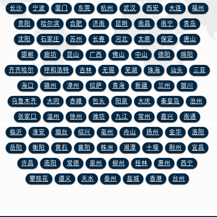
江西省抚州市临川区赣东大道浪琴售后服务中心（需提前预约）
长沙
宁波
厦门
东莞
杭州
武汉
西安
大连
福州
江西省赣州市章贡区文清路浪琴售后服务中心（需提前预约）
贵阳
哈尔滨
合肥
济南
昆明
南昌
南宁
青岛
江西省吉安市吉州区井冈山大道浪琴售后服务中心（需提前预约）
沈阳
石家庄
苏州
长春
河北
太原
保定
唐山
江西省景德镇市珠山区珠山中路浪琴售后服务中心（需提前预约）
邯郸
廊坊
昆山
广西
佛山
中山
德阳
绵阳
江西省九江市浔阳区浔阳路浪琴售后服务中心（需提前预约）
齐齐哈尔
呼和浩特
吉林
无锡
芜湖
珠海
汕头
三亚
江西省南昌市红谷滩新区红谷中大道998号绿地双子塔（中央广场）A1座办公楼14层1407室浪琴售后服务中心（需提前预约）
江西省萍乡市安源区萍安北大道与康庄路交叉口浪琴售后服务中心（需提前预约）
海口
赣州
漳州
拉萨
青海
新疆
兰州
银川
江西省上饶市信州区滨江西路浪琴售后服务中心（需提前预约）
乌鲁木齐
大同
赤峰
包头
阳泉
大庆
秦皇岛
沧州
江西省新余市渝水区北湖西路浪琴售后服务中心（需提前预约）
张家口
温州
徐州
潍坊
九江
常州
嘉兴
南通
江西省宜春市袁州区中山中路浪琴售后服务中心（需提前预约）
临沂
淮安
烟台
绍兴
亳州
舟山
扬州
金华
洛阳
江西省鹰潭市月湖区胜利东路浪琴售后服务中心（需提前预约）
岳阳
衡阳
黄石
襄阳
株洲
湘潭
十堰
荆州
宜昌
山东省德州市德城区东风中路浪琴售后服务中心（需提前预约）
许昌
南阳
常德
泉州
柳州
桂林
惠州
西宁
山东省东营市东营区济南路浪琴售后服务中心（需提前预约）
攀枝花
遵义
天水
泰州
盐城
香港
台州
山东省济南市历下区经十路11111号华润中心写字楼（万象城）15层1508室浪琴售后服务中心（需提前预约）
山东省济宁市任城区太白楼路浪琴售后服务中心（需提前预约）
山东省莱芜市文化南路8号银座商城名表维修一楼名表维修浪琴售后服务中心（需提前预约）