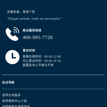
山东省临沂市兰山区解放路浪琴售后服务中心（需提前预约）
山东省日照市东港区烟台路浪琴售后服务中心（需提前预约）
优雅态度，真我个性
山东省泰安市泰山区财源街道泰山大街浪琴售后服务中心（需提前预约）
"Elegant attitude, really my personality.”
山东省威海市环翠区新威海路89号振华商厦一楼名表维修浪琴售后服务中心（需提前预约）
山东省潍坊市奎文区东风东街浪琴售后服务中心（需提前预约）
网点服务热线
山东省枣庄市滕州市北辛路与善国路交叉口浪琴售后服务中心（需提前预约）
400-995-7728
山东省淄博市张店区金晶大道浪琴售后服务中心（需提前预约）
上海市黄浦区南京东路299号宏伊国际广场写字楼8层806室浪琴售后服务中心（需提前预约）
营业时间
上海市徐汇区虹桥路3号港汇中心2座37层3705室浪琴售后服务中心（需提前预约）
客服在线时间：08:00-22:00
中心营业时间：09:00-19:30
浙江省杭州市上城区钱江路1366号华润大厦A座5层503-5室浪琴售后服务中心（需提前预约）
客服及中心节假日不休
浙江省湖州市吴兴区劳动路浪琴售后服务中心（需提前预约）
浙江省嘉兴市南湖区广益路705号嘉兴世界贸易中心A座13层1304室浪琴售后服务中心（需提前预约）
浙江省金华市金东区东市南街777号金华万达广场4号楼22楼2209室浪琴售后服务中心（需提前预约）
站点导航
浙江省丽水市莲都区解放街浪琴售后服务中心（需提前预约）
浙江省宁波市江北区大闸南路500号来福士广场办公楼20层2009室浪琴售后服务中心（需提前预约）
浪琴在线服务
浪琴维修中心介绍
浙江省衢州市柯城区上街浪琴售后服务中心（需提前预约）
浪琴维修及保养项目