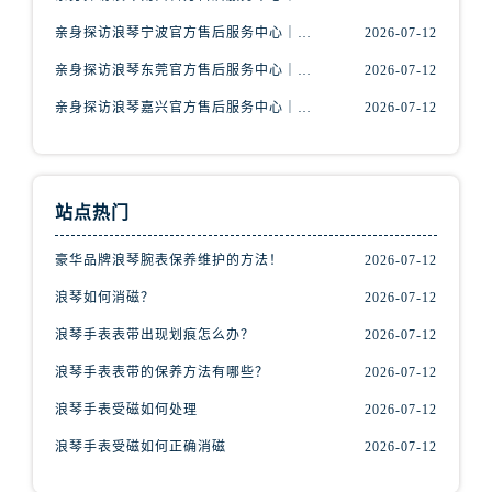
天津市和平区赤峰道136号天津国际金融中心26层2603室浪琴售后服务中心（需提前预约）
亲身探访浪琴宁波官方售后服务中心｜网点地址及售后热线（2026年7月最新）
2026-07-12
安徽省安庆市迎江区人民路浪琴售后服务中心（需提前预约）
安徽省蚌埠市蚌山区淮河路浪琴售后服务中心（需提前预约）
亲身探访浪琴东莞官方售后服务中心｜地址与联系电话（2026年7月最新）
2026-07-12
安徽省亳州市谯城区魏武大道浪琴售后服务中心（需提前预约）
亲身探访浪琴嘉兴官方售后服务中心｜热线电话与网点地址（2026年7月最新）
2026-07-12
安徽省池州市贵池区长江路浪琴售后服务中心（需提前预约）
安徽省滁州市琅琊区南谯北路浪琴售后服务中心（需提前预约）
安徽省阜阳市颍州区颍州北路浪琴售后服务中心（需提前预约）
站点热门
安徽省淮北市相山区淮海路浪琴售后服务中心（需提前预约）
安徽省淮南市田家庵区国庆中路浪琴售后服务中心（需提前预约）
豪华品牌浪琴腕表保养维护的方法！
2026-07-12
安徽省黄山市屯溪区黄山西路浪琴售后服务中心（需提前预约）
浪琴如何消磁？
2026-07-12
安徽省六安市金安区解放中路浪琴售后服务中心（需提前预约）
浪琴手表表带出现划痕怎么办？
2026-07-12
安徽省马鞍山市雨山区湖南西路浪琴售后服务中心（需提前预约）
浪琴手表表带的保养方法有哪些？
2026-07-12
安徽省宿州市埇桥区人民中路浪琴售后服务中心（需提前预约）
安徽省铜陵市铜官区石城大道浪琴售后服务中心（需提前预约）
浪琴手表受磁如何处理
2026-07-12
安徽省芜湖市镜湖区中山路步行街浪琴售后服务中心（需提前预约）
浪琴手表受磁如何正确消磁
2026-07-12
安徽省宣城市宣州区叠嶂西路浪琴售后服务中心（需提前预约）