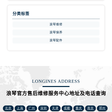
福建省龙岩市新罗区九一南路浪琴售后服务中心（需提前预约）
福建省南平市建阳区人民西路浪琴售后服务中心（需提前预约）
分类标签
福建省宁德市蕉城区天湖东路浪琴售后服务中心（需提前预约）
福建省莆田市城厢区霞林街道荔华东大道浪琴售后服务中心（需提前预约）
浪琴维修
福建省三明市三元区东乾二路浪琴售后服务中心（需提前预约）
浪琴保养
福建省漳州市龙文区步港路浪琴售后服务中心（需提前预约）
浪琴配件
江苏省常州市新北区龙锦路1590号现代传媒中心5号楼10层1008室浪琴售后服务中心（需提前预约）
江苏省淮安市清江浦区淮海北路浪琴售后服务中心（需提前预约）
江苏省连云港市海州区通灌北路浪琴售后服务中心（需提前预约）
江苏省南京市秦淮区中山南路1号南京中心22层22-C1-C3室浪琴售后服务中心（需提前预约）
江苏省宿迁市宿城区西湖路浪琴售后服务中心（需提前预约）
江苏省泰州市海陵区永定东路399号置地商务中心东塔（华润万象城）17层1706室浪琴售后服务中心（需提前预约）
LONGINES ADDRESS
江苏省徐州市鼓楼区淮海东路29号苏宁广场IFC国际金融中心35层3508室浪琴售后服务中心（需提前预约）
浪琴官方售后维修服务中心地址及电话查询
江苏省盐城市盐都区世纪大道5号盐城金融城写字楼1号楼16层1604室浪琴售后服务中心（需提前预约）
江苏省扬州市邗江区国展路29号星耀天地写字楼1号楼18层1803室浪琴售后服务中心（需提前预约）
江苏省镇江市京口区中山东路浪琴售后服务中心（需提前预约）
北京
上海
广州
深圳
天津
成都
重庆
南京
郑州