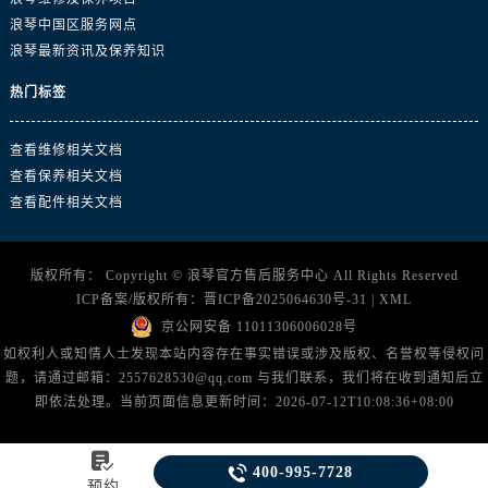
浙江省绍兴市越城区胜利东路379号世茂天际中心写字楼8层805室浪琴售后服务中心（需提前预约）
浪琴中国区服务网点
浙江省舟山市定海区解放东路浪琴售后服务中心（需提前预约）
浪琴最新资讯及保养知识
澳门特别行政区大堂区议事亭前地（新马路）浪琴售后服务中心（需提前预约）
热门标签
澳门特别行政区风顺堂区南湾大马路浪琴售后服务中心（需提前预约）
澳门特别行政区花地玛堂区关闸广场浪琴售后服务中心（需提前预约）
查看维修相关文档
澳门特别行政区花王堂区大三巴商圈浪琴售后服务中心（需提前预约）
查看保养相关文档
澳门特别行政区嘉模堂区官也街浪琴售后服务中心（需提前预约）
查看配件相关文档
澳门省路氹城市金光大道浪琴售后服务中心（需提前预约）
澳门特别行政区望德堂区塔石广场浪琴售后服务中心（需提前预约）
版权所有：
Copyright ©
浪琴官方售后服务中心
All Rights Reserved
福建省福州市鼓楼区五四路128-1号恒力城写字楼15层03室浪琴售后服务中心（需提前预约）
ICP备案/版权所有：
晋ICP备2025064630号-31
|
XML
福建省厦门市思明区湖滨东路95号万象城华润大厦B座11层1104室浪琴售后服务中心（需提前预约）
京公网安备 11011306006028号
广东省潮州市潮安区新风路与潮汕路交汇处浪琴售后服务中心（需提前预约）
如权利人或知情人士发现本站内容存在事实错误或涉及版权、名誉权等侵权问
广东省广州市天河区天河路230号万菱汇国际中心A塔7层704室浪琴售后服务中心（需提前预约）
题，请通过邮箱：2557628530@qq.com 与我们联系，我们将在收到通知后立
即依法处理。当前页面信息更新时间：2026-07-12T10:08:36+08:00
广东省广州市越秀区环市东路371-375号世界贸易中心大厦南塔15层1507室浪琴售后服务中心（需提前预约）
广东省河源市源城区越王大道浪琴售后服务中心（需提前预约）

广东省惠州市惠城区江北文昌一路7号华贸大厦1座30层3005室浪琴售后服务中心（需提前预约）

400-995-7728
预约