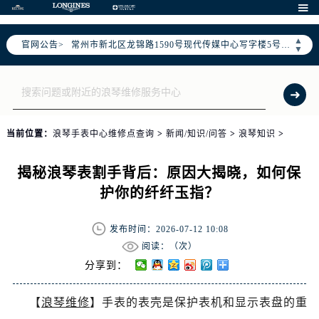
上海市黄浦区南京东路299号宏伊国际广场写字楼8层806室（需提前预约）

南京市秦淮区中山南路1号（新街口）南京中心写字楼22层C1-1室（需提前预约）
▲
官网公告>
常州市新北区龙锦路1590号现代传媒中心写字楼5号楼10层1008室（需提前预约）
▼
徐州市鼓楼区淮海东路29号苏宁广场IFC国际金融中心写字楼35层3508室（需提前预约）
扬州市邗江区国展路29号星耀天地写字楼1号楼18层1803室（需提前预约）
盐城市盐都区世纪大道5号盐城金融城写字楼1号楼16层1604室（需提前预约）
泰州市海陵区永定东路399号置地商务中心东塔写字楼（华润万象城）17层1706室（需提前预约）
当前位置：
浪琴手表中心维修点查询
>
新闻/知识/问答
>
浪琴知识
>
宁波市江北区大闸南路500号来福士广场办公楼20层2009室（需提前预约）
杭州市上城区钱江路1366号华润大厦写字楼A座5层503-5室（需提前预约）
揭秘浪琴表割手背后：原因大揭晓，如何保
金华市金东区东市南街777号金华万达广场写字楼4号楼22层2209室（需提前预约）
护你的纤纤玉指？
绍兴市越城区胜利东路379号世茂天际中心写字楼8层805室（需提前预约）
嘉兴市南湖区广益路705号嘉兴世界贸易中心写字楼A座13层1304室（需提前预约）
发布时间：2026-07-12 10:08
南昌市红谷滩新区红谷中大道998号绿地双子塔（中央广场）A1座办公楼14层07室（需提前预约）
阅读：（
次）
济南市历下区经十路11111号华润中心写字楼（万象城）15层1508室（需提前预约）
分享到：
广州市天河区天河路230号万菱汇国际中心写字楼A塔7层704室（需提前预约）
【
浪琴维修
】手表的表壳是保护表机和显示表盘的重
广州市越秀区环市东路371-375号世界贸易中心大厦南塔写字楼15层07室（需提前预约）