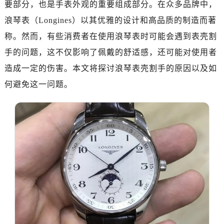
要部分，也是手表外观的重要组成部分。在众多品牌中，
深圳市罗湖区深南东路5001号华润大厦写字楼17层1701室（需提前预约）
惠州市惠城区江北文昌一路7号华贸大厦写字楼1座30层05室（需提前预约）
浪琴表（Longines）以其优雅的设计和高品质的制造而著
厦门市思明区湖滨东路95号华润大厦写字楼B座11层1104室（需提前预约）
称。然而，有些消费者在使用浪琴表时可能会遇到表壳割
福州市鼓楼区五四路128-1号恒力城写字楼15层03室（需提前预约）
手的问题，这不仅影响了佩戴的舒适感，还可能对使用者
成都市锦江区人民东路6号SAC东原中心写字楼24层2406B室（需提前预约）
造成一定的伤害。本文将探讨浪琴表壳割手的原因以及如
重庆市江北区观音桥步行街2号融恒时代广场写字楼9层902室（需提前预约）
何避免这一问题。
长沙市芙蓉区定王台街道建湘路393号世茂环球金融中心写字楼（芙蓉广场）10层13室（需提前预约）
郑州市二七区铭功路10号华润大厦写字楼29层2905室（需提前预约）
太原市迎泽区解放路15号亨得利名表服务中心（品牌授权店）3层整层（需提前预约）
沈阳市沈河区中街路137号亨得利名表服务中心（品牌授权店）1层整层（需提前预约）
沈阳市沈河区中街路83号亨得利名表服务中心（品牌授权店）1层整层（需提前预约）
乌鲁木齐市天山区红山路26号时代广场（CCMALL）C座17层17-B（需提前预约）
温州市鹿城区锦绣路1067号置信广场10层1015室（需提前预约）
哈尔滨市道里区友谊西路600号富力中心T2座写字楼29层03室（需提前预约）
大连市中山区人民路15号国际金融大厦7层G室（需提前预约）
佛山市禅城区季华五路57号万科金融中心C座12层1205室（需提前预约）