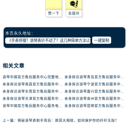
内蒙古自治区包头市青山区幸福路甲3号王府井百货名表维修浪琴售后服务中心（需提前预约）
内蒙古自治区赤峰市红山区哈达街浪琴售后服务中心（需提前预约）
赞一下
去提问
内蒙古自治区鄂尔多斯市东胜区伊金霍洛街浪琴售后服务中心（需提前预约）
内蒙古自治区呼伦贝尔市海拉尔区中央街浪琴售后服务中心（需提前预约）
本页永久地址：
内蒙古自治区通辽市科尔沁区明仁大街浪琴售后服务中心（需提前预约）
一键复制
内蒙古自治区乌海市海勃湾区人民南路浪琴售后服务中心（需提前预约）
内蒙古自治区乌兰察布市集宁区恩和大街浪琴售后服务中心（需提前预约）
内蒙古自治区锡林郭勒盟市锡林浩特市光明街与额尔敦路交叉口浪琴售后服务中心（需提前预约）
相关文章
内蒙古自治区兴安盟市乌兰浩特市兴安大街浪琴售后服务中心（需提前预约）
山西省大同市平城区迎宾街浪琴售后服务中心（需提前预约）
浪琴中国官方售后服务中心完整地址及热线实地考察报告+多信源验证（2026年7月最新）
亲身探访浪琴青岛官方售后服务中心｜最新电话及地址（2026年7月最新）
山西省晋城市城区黄华街浪琴售后服务中心（需提前预约）
亲身探访浪琴南昌官方售后服务中心｜最新电话及地址（2026年7月最新）
亲身探访浪琴宁波官方售后服务中心｜网点地址及售后热线（2026年7月最新）
山西省晋中市榆次区顺城街浪琴售后服务中心（需提前预约）
亲身探访浪琴东莞官方售后服务中心｜地址与联系电话（2026年7月最新）
亲身探访浪琴嘉兴官方售后服务中心｜热线电话与网点地址（2026年7月最新）
亲身探访浪琴天津官方售后服务中心｜详细地址与售后电话（2026年7月最新）
亲身探访浪琴泉州官方售后服务中心｜全新地址电话一览（2026年7月最新）
山西省临汾市尧都区解放路浪琴售后服务中心（需提前预约）
浪琴中国官方售后服务中心服务电话与网点地址实地考察报告_多信源验证（2026年7月最新）
亲身探访浪琴昆明官方售后服务中心｜最新地址与售后热线（2026年7月最新）
山西省吕梁市离石区永宁中路与建设街交叉口浪琴售后服务中心（需提前预约）
山西省朔州市朔城区怡西路与鄯阳西街交汇处浪琴售后服务中心（需提前预约）
上一篇：
揭秘浪琴表割手背后：原因大揭晓，如何保护你的纤纤玉指？
山西省忻州市忻府区和平东街与七一南路交叉口浪琴售后服务中心（需提前预约）