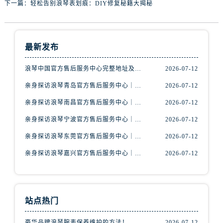
下一篇：
轻松告别浪琴表划痕：DIY修复秘籍大揭秘
山西省阳泉市郊区平阳东街与新城大道交叉口浪琴售后服务中心（需提前预约）
山西省运城市盐湖区河东街浪琴售后服务中心（需提前预约）
山西省长治市潞州区英雄中路浪琴售后服务中心（需提前预约）
山西省太原市迎泽区迎泽街道解放路15号亨得利名表维修授权店3楼浪琴售后服务中心（需提前预约）
最新发布
天津市和平区赤峰道136号天津国际金融中心26层2603室浪琴售后服务中心（需提前预约）
浪琴中国官方售后服务中心完整地址及热线实地考察报告+多信源验证（2026年7月最新）
2026-07-12
安徽省安庆市迎江区人民路浪琴售后服务中心（需提前预约）
亲身探访浪琴青岛官方售后服务中心｜最新电话及地址（2026年7月最新）
2026-07-12
安徽省蚌埠市蚌山区淮河路浪琴售后服务中心（需提前预约）
安徽省亳州市谯城区魏武大道浪琴售后服务中心（需提前预约）
亲身探访浪琴南昌官方售后服务中心｜最新电话及地址（2026年7月最新）
2026-07-12
安徽省池州市贵池区长江路浪琴售后服务中心（需提前预约）
亲身探访浪琴宁波官方售后服务中心｜网点地址及售后热线（2026年7月最新）
2026-07-12
安徽省滁州市琅琊区南谯北路浪琴售后服务中心（需提前预约）
亲身探访浪琴东莞官方售后服务中心｜地址与联系电话（2026年7月最新）
2026-07-12
安徽省阜阳市颍州区颍州北路浪琴售后服务中心（需提前预约）
亲身探访浪琴嘉兴官方售后服务中心｜热线电话与网点地址（2026年7月最新）
2026-07-12
安徽省淮北市相山区淮海路浪琴售后服务中心（需提前预约）
安徽省淮南市田家庵区国庆中路浪琴售后服务中心（需提前预约）
安徽省黄山市屯溪区黄山西路浪琴售后服务中心（需提前预约）
安徽省六安市金安区解放中路浪琴售后服务中心（需提前预约）
站点热门
安徽省马鞍山市雨山区湖南西路浪琴售后服务中心（需提前预约）
豪华品牌浪琴腕表保养维护的方法！
2026-07-12