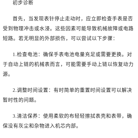
初步诊断
温州市鹿城区锦绣路1067号置信广场10层1015室（需提前预约）
哈尔滨市道里区友谊西路600号富力中心T2座写字楼29层03室（需提前预约）
首先，当发现表针停止走动时，应立即检查手表是否
大连市中山区人民路15号国际金融大厦7层G室（需提前预约）
受到物理冲击或水浸。这些因素可能导致机械故障或电路
佛山市禅城区季华五路57号万科金融中心C座12层1205室（需提前预约）
东莞市东城街道鸿福东路1号民盈国贸中心T1写字楼9层907室（需提前预约）
短路。若无明显的外部损伤，可以尝试以下步骤：
无锡市梁溪区人民中路139号恒隆广场写字楼1座11层1104室（需提前预约）
1.检查电池：确保手表电池电量充足或需要更换。对
南通市崇川区工农路57号圆融广场写字楼16层1603室（需提前预约）
苏州市苏州工业园区星港街199号苏州中心办公楼C座22层08室（需提前预约）
于自动上链的机械表而言，可能需要手动上链以恢复动力
武汉市江汉区解放大道686号世界贸易大厦38层09室（需提前预约）
源。
南宁市青秀区金湖路59号地王大厦12楼1224室（需提前预约）
合肥市蜀山区潜山路111号万象城华润大厦B座12楼03室（需提前预约）
2.调整时间设置：有时简单的重置时间设置可以解决
泉州市丰泽区宝洲路729号浦西万达中心写字楼A座7楼709室（需提前预约）
暂时性的问题。
青岛市南区山东路6号华润大厦B座22层04室（需提前预约）
烟台市芝罘区胜利路139号万达金融中心A座907室（需提前预约）
3.清洁保养：使用柔软的布轻轻擦拭表壳和表带，确
长春市朝阳区西安大路727号中银大厦A座(旺进大厦)18层09室（需提前预约）
保没有灰尘和杂物进入机芯内部。
贵阳市南明区都司高架桥路33号亨特国际金融中心14楼14D（需提前预约）