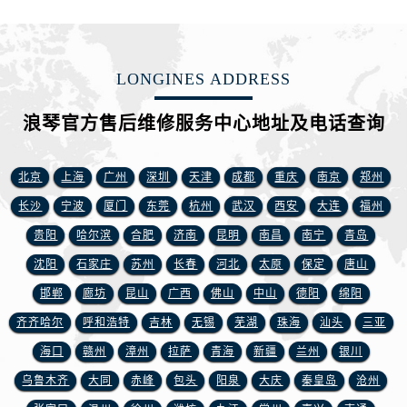
江苏省徐州市鼓楼区淮海东路29号苏宁广场IFC国际金融中心35层3508室浪琴售后服务中心（需提前预约）
江苏省盐城市盐都区世纪大道5号盐城金融城写字楼1号楼16层1604室浪琴售后服务中心（需提前预约）
江苏省扬州市邗江区国展路29号星耀天地写字楼1号楼18层1803室浪琴售后服务中心（需提前预约）
LONGINES ADDRESS
江苏省镇江市京口区中山东路浪琴售后服务中心（需提前预约）
江西省抚州市临川区赣东大道浪琴售后服务中心（需提前预约）
浪琴官方售后维修服务中心地址及电话查询
江西省赣州市章贡区文清路浪琴售后服务中心（需提前预约）
江西省吉安市吉州区井冈山大道浪琴售后服务中心（需提前预约）
北京
上海
广州
深圳
天津
成都
重庆
南京
郑州
江西省景德镇市珠山区珠山中路浪琴售后服务中心（需提前预约）
长沙
宁波
厦门
东莞
杭州
武汉
西安
大连
福州
江西省九江市浔阳区浔阳路浪琴售后服务中心（需提前预约）
贵阳
哈尔滨
合肥
济南
昆明
南昌
南宁
青岛
江西省南昌市红谷滩新区红谷中大道998号绿地双子塔（中央广场）A1座办公楼14层1407室浪琴售后服务中心（需提前预约）
江西省萍乡市安源区萍安北大道与康庄路交叉口浪琴售后服务中心（需提前预约）
沈阳
石家庄
苏州
长春
河北
太原
保定
唐山
江西省上饶市信州区滨江西路浪琴售后服务中心（需提前预约）
邯郸
廊坊
昆山
广西
佛山
中山
德阳
绵阳
江西省新余市渝水区北湖西路浪琴售后服务中心（需提前预约）
齐齐哈尔
呼和浩特
吉林
无锡
芜湖
珠海
汕头
三亚
江西省宜春市袁州区中山中路浪琴售后服务中心（需提前预约）
海口
赣州
漳州
拉萨
青海
新疆
兰州
银川
江西省鹰潭市月湖区胜利东路浪琴售后服务中心（需提前预约）
乌鲁木齐
大同
赤峰
包头
阳泉
大庆
秦皇岛
沧州
山东省德州市德城区东风中路浪琴售后服务中心（需提前预约）