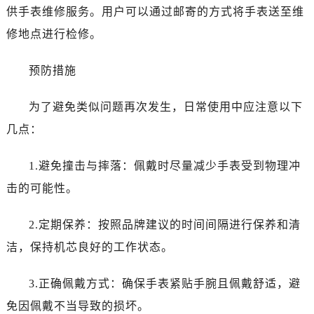
黑龙江省齐齐哈尔市龙沙区龙华路浪琴售后服务中心（需提前预约）
供手表维修服务。用户可以通过邮寄的方式将手表送至维
黑龙江省双鸭山市尖山区新兴大街浪琴售后服务中心（需提前预约）
修地点进行检修。
黑龙江省绥化市北林区新华街与康庄路交叉口浪琴售后服务中心（需提前预约）
黑龙江省伊春市伊美区通河路浪琴售后服务中心（需提前预约）
预防措施
吉林省白城市洮北区明仁南街浪琴售后服务中心（需提前预约）
吉林省白山市浑江区浑江大街浪琴售后服务中心（需提前预约）
为了避免类似问题再次发生，日常使用中应注意以下
吉林省吉林市船营区河南街浪琴售后服务中心（需提前预约）
几点：
吉林省辽源市龙山区人民大街浪琴售后服务中心（需提前预约）
吉林省梅河口市新华街道梅河大街浪琴售后服务中心（需提前预约）
1.避免撞击与摔落：佩戴时尽量减少手表受到物理冲
吉林省四平市铁东区紫气大路与南九经街交汇处浪琴售后服务中心（需提前预约）
击的可能性。
吉林省松原市宁江区五环大街浪琴售后服务中心（需提前预约）
吉林省通化市东昌区环通乡江南大街浪琴售后服务中心（需提前预约）
2.定期保养：按照品牌建议的时间间隔进行保养和清
吉林省延边市延吉市解放路浪琴售后服务中心（需提前预约）
洁，保持机芯良好的工作状态。
辽宁省鞍山市铁东区站前街浪琴售后服务中心（需提前预约）
辽宁省本溪市平山区胜利路浪琴售后服务中心（需提前预约）
3.正确佩戴方式：确保手表紧贴手腕且佩戴舒适，避
辽宁省朝阳市双塔区新华路浪琴售后服务中心（需提前预约）
免因佩戴不当导致的损坏。