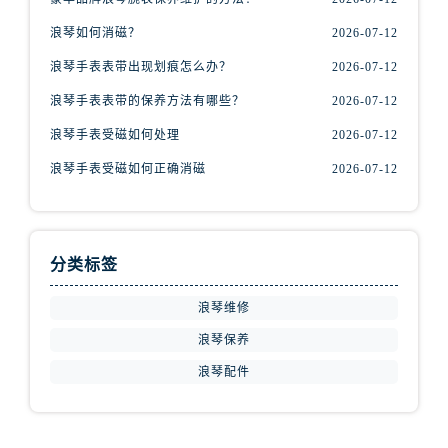
安徽省宿州市埇桥区人民中路浪琴售后服务中心（需提前预约）
浪琴如何消磁？
2026-07-12
安徽省铜陵市铜官区石城大道浪琴售后服务中心（需提前预约）
安徽省芜湖市镜湖区中山路步行街浪琴售后服务中心（需提前预约）
浪琴手表表带出现划痕怎么办？
2026-07-12
安徽省宣城市宣州区叠嶂西路浪琴售后服务中心（需提前预约）
浪琴手表表带的保养方法有哪些？
2026-07-12
福建省龙岩市新罗区九一南路浪琴售后服务中心（需提前预约）
浪琴手表受磁如何处理
2026-07-12
福建省南平市建阳区人民西路浪琴售后服务中心（需提前预约）
浪琴手表受磁如何正确消磁
2026-07-12
福建省宁德市蕉城区天湖东路浪琴售后服务中心（需提前预约）
福建省莆田市城厢区霞林街道荔华东大道浪琴售后服务中心（需提前预约）
福建省三明市三元区东乾二路浪琴售后服务中心（需提前预约）
福建省漳州市龙文区步港路浪琴售后服务中心（需提前预约）
分类标签
江苏省常州市新北区龙锦路1590号现代传媒中心5号楼10层1008室浪琴售后服务中心（需提前预约）
浪琴维修
江苏省淮安市清江浦区淮海北路浪琴售后服务中心（需提前预约）
浪琴保养
江苏省连云港市海州区通灌北路浪琴售后服务中心（需提前预约）
江苏省南京市秦淮区中山南路1号南京中心22层22-C1-C3室浪琴售后服务中心（需提前预约）
浪琴配件
江苏省宿迁市宿城区西湖路浪琴售后服务中心（需提前预约）
江苏省泰州市海陵区永定东路399号置地商务中心东塔（华润万象城）17层1706室浪琴售后服务中心（需提前预约）