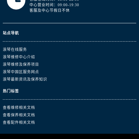
浙江省金华市金东区东市南街777号金华万达广场4号楼22楼2209室浪琴售后服务中心（需提前预约）
中心营业时间：09:00-19:30
客服及中心节假日不休
浙江省丽水市莲都区解放街浪琴售后服务中心（需提前预约）
浙江省宁波市江北区大闸南路500号来福士广场办公楼20层2009室浪琴售后服务中心（需提前预约）
浙江省衢州市柯城区上街浪琴售后服务中心（需提前预约）
站点导航
浙江省绍兴市越城区胜利东路379号世茂天际中心写字楼8层805室浪琴售后服务中心（需提前预约）
浙江省舟山市定海区解放东路浪琴售后服务中心（需提前预约）
浪琴在线服务
澳门特别行政区大堂区议事亭前地（新马路）浪琴售后服务中心（需提前预约）
浪琴维修中心介绍
澳门特别行政区风顺堂区南湾大马路浪琴售后服务中心（需提前预约）
浪琴维修及保养项目
澳门特别行政区花地玛堂区关闸广场浪琴售后服务中心（需提前预约）
浪琴中国区服务网点
浪琴最新资讯及保养知识
澳门特别行政区花王堂区大三巴商圈浪琴售后服务中心（需提前预约）
澳门特别行政区嘉模堂区官也街浪琴售后服务中心（需提前预约）
热门标签
澳门省路氹城市金光大道浪琴售后服务中心（需提前预约）
澳门特别行政区望德堂区塔石广场浪琴售后服务中心（需提前预约）
查看维修相关文档
福建省福州市鼓楼区五四路128-1号恒力城写字楼15层03室浪琴售后服务中心（需提前预约）
查看保养相关文档
查看配件相关文档
福建省厦门市思明区湖滨东路95号万象城华润大厦B座11层1104室浪琴售后服务中心（需提前预约）
广东省潮州市潮安区新风路与潮汕路交汇处浪琴售后服务中心（需提前预约）