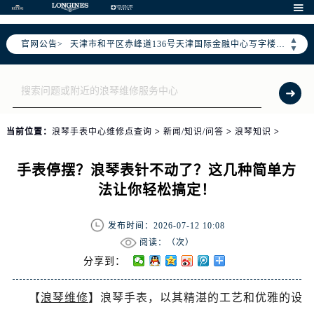
北京市东城区东长安街1号东方广场写字楼W3座6层602室（需提前预约）

北京市朝阳区建国门外大街甲6号华熙国际中心写字楼D座11层1102室（需提前预约）
▲
官网公告>
天津市和平区赤峰道136号天津国际金融中心写字楼26层2603室（需提前预约）
▼
上海市徐汇区虹桥路3号港汇中心写字楼2座37层3705室（需提前预约）
上海市黄浦区南京东路299号宏伊国际广场写字楼8层806室（需提前预约）
南京市秦淮区中山南路1号（新街口）南京中心写字楼22层C1-1室（需提前预约）
常州市新北区龙锦路1590号现代传媒中心写字楼5号楼10层1008室（需提前预约）
当前位置：
浪琴手表中心维修点查询
>
新闻/知识/问答
>
浪琴知识
>
徐州市鼓楼区淮海东路29号苏宁广场IFC国际金融中心写字楼35层3508室（需提前预约）
扬州市邗江区国展路29号星耀天地写字楼1号楼18层1803室（需提前预约）
手表停摆？浪琴表针不动了？这几种简单方
盐城市盐都区世纪大道5号盐城金融城写字楼1号楼16层1604室（需提前预约）
法让你轻松搞定！
泰州市海陵区永定东路399号置地商务中心东塔写字楼（华润万象城）17层1706室（需提前预约）
宁波市江北区大闸南路500号来福士广场办公楼20层2009室（需提前预约）
发布时间：2026-07-12 10:08
杭州市上城区钱江路1366号华润大厦写字楼A座5层503-5室（需提前预约）
阅读：（
次）
金华市金东区东市南街777号金华万达广场写字楼4号楼22层2209室（需提前预约）
分享到：
绍兴市越城区胜利东路379号世茂天际中心写字楼8层805室（需提前预约）
【
浪琴维修
】浪琴手表，以其精湛的工艺和优雅的设
嘉兴市南湖区广益路705号嘉兴世界贸易中心写字楼A座13层1304室（需提前预约）