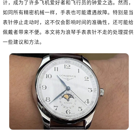
计，成为了许多飞机爱好者和飞行员的钟爱之选。然而，
南昌市红谷滩新区红谷中大道998号绿地双子塔（中央广场）A1座办公楼14层07室（需提前预约）
济南市历下区经十路11111号华润中心写字楼（万象城）15层1508室（需提前预约）
如同所有精密机械一样，手表也可能遭遇故障。特别是当
广州市天河区天河路230号万菱汇国际中心写字楼A塔7层704室（需提前预约）
表针停止走动时，这不仅会影响时间的准确性，还可能给
广州市越秀区环市东路371-375号世界贸易中心大厦南塔写字楼15层07室（需提前预约）
佩戴者带来不便。本文将为浪琴手表表针不走的处理提供
深圳市罗湖区深南东路5001号华润大厦写字楼17层1701室（需提前预约）
一些建议和方法。
惠州市惠城区江北文昌一路7号华贸大厦写字楼1座30层05室（需提前预约）
厦门市思明区湖滨东路95号华润大厦写字楼B座11层1104室（需提前预约）
福州市鼓楼区五四路128-1号恒力城写字楼15层03室（需提前预约）
成都市锦江区人民东路6号SAC东原中心写字楼24层2406B室（需提前预约）
重庆市江北区观音桥步行街2号融恒时代广场写字楼9层902室（需提前预约）
长沙市芙蓉区定王台街道建湘路393号世茂环球金融中心写字楼（芙蓉广场）10层13室（需提前预约）
郑州市二七区铭功路10号华润大厦写字楼29层2905室（需提前预约）
太原市迎泽区解放路15号亨得利名表服务中心（品牌授权店）3层整层（需提前预约）
沈阳市沈河区中街路137号亨得利名表服务中心（品牌授权店）1层整层（需提前预约）
沈阳市沈河区中街路83号亨得利名表服务中心（品牌授权店）1层整层（需提前预约）
乌鲁木齐市天山区红山路26号时代广场（CCMALL）C座17层17-B（需提前预约）