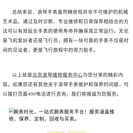
辽宁省丹东市振兴区七经街浪琴售后服务中心（需提前预约）
辽宁省抚顺市新抚区东一路浪琴售后服务中心（需提前预约）
总结来说，浪琴手表虽然精密但并非不可维护的机械
辽宁省阜新市海州区解放大街浪琴售后服务中心（需提前预约）
艺术品。通过及时诊断、专业维修和日常保养相结合的方
辽宁省葫芦岛市连山区中央路浪琴售后服务中心（需提前预约）
法可以有效延长手表的使用寿命并确保其正常运行。无论
辽宁省锦州市古塔区中央大街浪琴售后服务中心（需提前预约）
是飞机爱好者还是飞行员，拥有一块可靠的手表不仅是时
辽宁省辽阳市白塔区新运大街浪琴售后服务中心（需提前预约）
间的见证者，更是飞行旅程中的得力助手。
辽宁省盘锦市兴隆台区石油大街浪琴售后服务中心（需提前预约）
辽宁省铁岭市银州区南马路浪琴售后服务中心（需提前预约）
辽宁省营口市站前区市府路与渤海大街交叉口浪琴售后服务中心（需提前预约）
以上就是
北京浪琴维修服务中心
为您分享的精彩内
辽宁省沈阳市沈河区中街路137号亨得利名表维修授权店1楼浪琴售后服务中心（需提前预约）
容。如果您还有其他关于浪琴手表维护和保养的问题，可
辽宁省沈阳市沈河区中街路83号亨得利名表维修授权店1楼浪琴售后服务中心（需提前预约）
以拨打页面400电话进行咨询，我们将竭诚为您服务。
北京市朝阳区建国门外大街甲6号华熙国际中心D座11层1102室浪琴售后服务中心（需提前预约）
北京市东城区东长安街1号王府井东方广场W3座6层602室浪琴售后服务中心（需提前预约）
河北省保定市竞秀区朝阳北大街北国先天下浪琴售后服务中心（需提前预约）
内蒙古自治区阿拉善盟市左旗土尔扈特大街浪琴售后服务中心（需提前预约）
内蒙古自治区巴彦淖尔市临河区新华街浪琴售后服务中心（需提前预约）