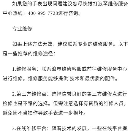
昆明市盘龙区北京路928号同德昆明广场写字楼10层06室（需提前预约）
如果您的手表出现问题建议您尽快拨打浪琴维修服务
石家庄市长安区中山东路39号勒泰中心写字楼B座13层07室（需提前预约）
中心热线：400-995-7728进行咨询。
西安市碑林区南关正街88号华侨城长安国际中心E座6楼10室（需提前预约）
海口市龙华区金贸东路5号海口华润大厦B座17层1707室（需提前预约）
专业维修
唐山市路南区新华东道100号万达广场写字楼A座10层1002室（需提前预约）
如果上述方法无效，建议联系专业的维修服务。以下
台州市椒江区东海大道1800号腾达中心东1幢20楼2002室（需提前预约）
内蒙古自治区呼和浩特市玉泉区大学西街70号华润万象城写字楼（鄂尔多斯大厦）23层2326室（需提前预约）
是一些推荐的维修途径：
甘肃省兰州市七里河区西津西路16号兰州中心写字楼21层2102室（需提前预约）
1.维修服务：联系浪琴维修客服或前往维修服务中心
重庆市解放碑渝中区民权路28号英利国际金融中心写字楼20层01室（需提前预约）
黑龙江省大庆市萨尔图区会战大街浪琴售后服务中心（需提前预约）
进行维修。维修服务能够提供 技术和最优质的配件。
黑龙江省鹤岗市向阳区红军路浪琴售后服务中心（需提前预约）
2.第三方维修点：选择信誉良好的第三方维修点进行
黑龙江省黑河市爱辉区中央街浪琴售后服务中心（需提前预约）
黑龙江省鸡西市鸡冠区红军路浪琴售后服务中心（需提前预约）
检修也是不错的选择。但需注意选择有资质的维修人员，
黑龙江省佳木斯市向阳区长安路浪琴售后服务中心（需提前预约）
避免因不当操作导致手表进一步损坏。
黑龙江省牡丹江市东安区太平路浪琴售后服务中心（需提前预约）
黑龙江省七台河市桃山区大同街浪琴售后服务中心（需提前预约）
3.在线维修平台：随着技术的发展，一些在线平台提