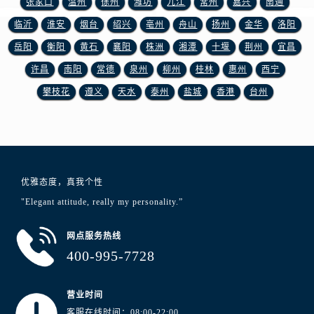
张家口
温州
徐州
潍坊
九江
常州
嘉兴
南通
山东省东营市东营区济南路浪琴售后服务中心（需提前预约）
临沂
淮安
烟台
绍兴
亳州
舟山
扬州
金华
洛阳
山东省济南市历下区经十路11111号华润中心写字楼（万象城）15层1508室浪琴售后服务中心（需提前预约）
山东省济宁市任城区太白楼路浪琴售后服务中心（需提前预约）
岳阳
衡阳
黄石
襄阳
株洲
湘潭
十堰
荆州
宜昌
山东省莱芜市文化南路8号银座商城名表维修一楼名表维修浪琴售后服务中心（需提前预约）
许昌
南阳
常德
泉州
柳州
桂林
惠州
西宁
山东省临沂市兰山区解放路浪琴售后服务中心（需提前预约）
攀枝花
遵义
天水
泰州
盐城
香港
台州
山东省日照市东港区烟台路浪琴售后服务中心（需提前预约）
山东省泰安市泰山区财源街道泰山大街浪琴售后服务中心（需提前预约）
山东省威海市环翠区新威海路89号振华商厦一楼名表维修浪琴售后服务中心（需提前预约）
山东省潍坊市奎文区东风东街浪琴售后服务中心（需提前预约）
山东省枣庄市滕州市北辛路与善国路交叉口浪琴售后服务中心（需提前预约）
优雅态度，真我个性
山东省淄博市张店区金晶大道浪琴售后服务中心（需提前预约）
"Elegant attitude, really my personality.”
上海市黄浦区南京东路299号宏伊国际广场写字楼8层806室浪琴售后服务中心（需提前预约）
网点服务热线
上海市徐汇区虹桥路3号港汇中心2座37层3705室浪琴售后服务中心（需提前预约）
400-995-7728
浙江省杭州市上城区钱江路1366号华润大厦A座5层503-5室浪琴售后服务中心（需提前预约）
浙江省湖州市吴兴区劳动路浪琴售后服务中心（需提前预约）
营业时间
浙江省嘉兴市南湖区广益路705号嘉兴世界贸易中心A座13层1304室浪琴售后服务中心（需提前预约）
客服在线时间：08:00-22:00