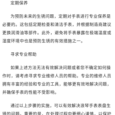
昆明市盘龙区北京路928号同德昆明广场写字楼10层06室（需提前预约）
定期保养
石家庄市长安区中山东路39号勒泰中心写字楼B座13层07室（需提前预约）
为预防未来的生锈问题，定期对手表进行专业保养是
西安市碑林区南关正街88号华侨城长安国际中心E座6楼10室（需提前预约）
海口市龙华区金贸东路5号海口华润大厦B座17层1707室（需提前预约）
必要的。这包括定期检查和清洁手表，并根据制造商建议
唐山市路南区新华东道100号万达广场写字楼A座10层1002室（需提前预约）
更换润滑油等部件。此外，避免将手表暴露在极端温度或
台州市椒江区东海大道1800号腾达中心东1幢20楼2002室（需提前预约）
湿度环境中也是预防生锈的有效措施之一。
内蒙古自治区呼和浩特市玉泉区大学西街70号华润万象城写字楼（鄂尔多斯大厦）23层2326室（需提前预约）
甘肃省兰州市七里河区西津西路16号兰州中心写字楼21层2102室（需提前预约）
寻求专业帮助
重庆市解放碑渝中区民权路28号英利国际金融中心写字楼20层01室（需提前预约）
黑龙江省大庆市萨尔图区会战大街浪琴售后服务中心（需提前预约）
如果上述方法无法有效解决问题或者您不确定如何操
黑龙江省鹤岗市向阳区红军路浪琴售后服务中心（需提前预约）
作时，请考虑寻求专业维修人员的帮助。专业的维修人员
黑龙江省黑河市爱辉区中央街浪琴售后服务中心（需提前预约）
拥有丰富的经验和专业的工具，能够更有效地解决问题，
黑龙江省鸡西市鸡冠区红军路浪琴售后服务中心（需提前预约）
并确保手表的性能不受影响。
黑龙江省佳木斯市向阳区长安路浪琴售后服务中心（需提前预约）
黑龙江省牡丹江市东安区太平路浪琴售后服务中心（需提前预约）
通过以上步骤的实施，可以有效解决浪琴手表表盘生
黑龙江省七台河市桃山区大同街浪琴售后服务中心（需提前预约）
锈的问题。重要的是，在处理过程中要细心谨慎，以保护