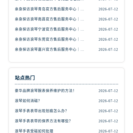
内蒙古自治区包头市青山区幸福路甲3号王府井百货名表维修浪琴售后服务中心（需提前预约）
亲身探访浪琴青岛官方售后服务中心｜最新电话及地址（2026年7月最新）
2026-07-12
内蒙古自治区赤峰市红山区哈达街浪琴售后服务中心（需提前预约）
内蒙古自治区鄂尔多斯市东胜区伊金霍洛街浪琴售后服务中心（需提前预约）
亲身探访浪琴南昌官方售后服务中心｜最新电话及地址（2026年7月最新）
2026-07-12
内蒙古自治区呼伦贝尔市海拉尔区中央街浪琴售后服务中心（需提前预约）
亲身探访浪琴宁波官方售后服务中心｜网点地址及售后热线（2026年7月最新）
2026-07-12
内蒙古自治区通辽市科尔沁区明仁大街浪琴售后服务中心（需提前预约）
亲身探访浪琴东莞官方售后服务中心｜地址与联系电话（2026年7月最新）
2026-07-12
内蒙古自治区乌海市海勃湾区人民南路浪琴售后服务中心（需提前预约）
亲身探访浪琴嘉兴官方售后服务中心｜热线电话与网点地址（2026年7月最新）
2026-07-12
内蒙古自治区乌兰察布市集宁区恩和大街浪琴售后服务中心（需提前预约）
内蒙古自治区锡林郭勒盟市锡林浩特市光明街与额尔敦路交叉口浪琴售后服务中心（需提前预约）
内蒙古自治区兴安盟市乌兰浩特市兴安大街浪琴售后服务中心（需提前预约）
山西省大同市平城区迎宾街浪琴售后服务中心（需提前预约）
站点热门
山西省晋城市城区黄华街浪琴售后服务中心（需提前预约）
豪华品牌浪琴腕表保养维护的方法！
2026-07-12
山西省晋中市榆次区顺城街浪琴售后服务中心（需提前预约）
浪琴如何消磁？
2026-07-12
山西省临汾市尧都区解放路浪琴售后服务中心（需提前预约）
山西省吕梁市离石区永宁中路与建设街交叉口浪琴售后服务中心（需提前预约）
浪琴手表表带出现划痕怎么办？
2026-07-12
山西省朔州市朔城区怡西路与鄯阳西街交汇处浪琴售后服务中心（需提前预约）
浪琴手表表带的保养方法有哪些？
2026-07-12
山西省忻州市忻府区和平东街与七一南路交叉口浪琴售后服务中心（需提前预约）
浪琴手表受磁如何处理
2026-07-12