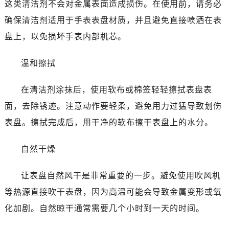
这类清洁剂不会对金属表面造成损伤。在使用前，请务必
温州市鹿城区锦绣路1067号置信广场10层1015室（需提前预约）
哈尔滨市道里区友谊西路600号富力中心T2座写字楼29层03室（需提前预约）
确保清洁剂适用于手表表盘材质，并且避免直接喷洒在表
大连市中山区人民路15号国际金融大厦7层G室（需提前预约）
盘上，以免损坏手表内部机芯。
佛山市禅城区季华五路57号万科金融中心C座12层1205室（需提前预约）
东莞市东城街道鸿福东路1号民盈国贸中心T1写字楼9层907室（需提前预约）
温和擦拭
无锡市梁溪区人民中路139号恒隆广场写字楼1座11层1104室（需提前预约）
在清洁剂涂抹后，使用软布或棉签轻轻擦拭表盘表
南通市崇川区工农路57号圆融广场写字楼16层1603室（需提前预约）
苏州市苏州工业园区星港街199号苏州中心办公楼C座22层08室（需提前预约）
面，去除锈迹。注意动作要轻柔，避免用力过猛导致划伤
武汉市江汉区解放大道686号世界贸易大厦38层09室（需提前预约）
表盘。擦拭完成后，用干净的软布擦干表盘上的水分。
南宁市青秀区金湖路59号地王大厦12楼1224室（需提前预约）
合肥市蜀山区潜山路111号万象城华润大厦B座12楼03室（需提前预约）
自然干燥
泉州市丰泽区宝洲路729号浦西万达中心写字楼A座7楼709室（需提前预约）
让表盘自然风干是非常重要的一步。避免使用吹风机
青岛市南区山东路6号华润大厦B座22层04室（需提前预约）
烟台市芝罘区胜利路139号万达金融中心A座907室（需提前预约）
等热源直接吹干表盘，因为高温可能会导致金属变形或氧
长春市朝阳区西安大路727号中银大厦A座(旺进大厦)18层09室（需提前预约）
化加剧。自然晾干通常需要几个小时到一天的时间。
贵阳市南明区都司高架桥路33号亨特国际金融中心14楼14D（需提前预约）