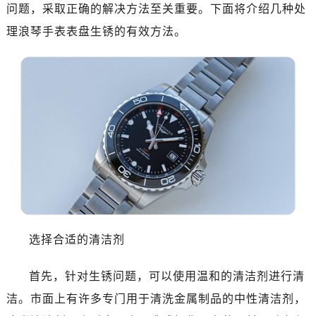
南昌市红谷滩新区红谷中大道998号绿地双子塔（中央广场）A1座办公楼14层07室（需提前预约）
问题，采取正确的解决方法至关重要。下面将介绍几种处
济南市历下区经十路11111号华润中心写字楼（万象城）15层1508室（需提前预约）
理浪琴手表表盘生锈的有效方法。
广州市天河区天河路230号万菱汇国际中心写字楼A塔7层704室（需提前预约）
广州市越秀区环市东路371-375号世界贸易中心大厦南塔写字楼15层07室（需提前预约）
深圳市罗湖区深南东路5001号华润大厦写字楼17层1701室（需提前预约）
惠州市惠城区江北文昌一路7号华贸大厦写字楼1座30层05室（需提前预约）
厦门市思明区湖滨东路95号华润大厦写字楼B座11层1104室（需提前预约）
福州市鼓楼区五四路128-1号恒力城写字楼15层03室（需提前预约）
成都市锦江区人民东路6号SAC东原中心写字楼24层2406B室（需提前预约）
重庆市江北区观音桥步行街2号融恒时代广场写字楼9层902室（需提前预约）
长沙市芙蓉区定王台街道建湘路393号世茂环球金融中心写字楼（芙蓉广场）10层13室（需提前预约）
郑州市二七区铭功路10号华润大厦写字楼29层2905室（需提前预约）
选择合适的清洁剂
太原市迎泽区解放路15号亨得利名表服务中心（品牌授权店）3层整层（需提前预约）
沈阳市沈河区中街路137号亨得利名表服务中心（品牌授权店）1层整层（需提前预约）
首先，针对生锈问题，可以使用温和的清洁剂进行清
沈阳市沈河区中街路83号亨得利名表服务中心（品牌授权店）1层整层（需提前预约）
洁。市面上有许多专门用于清洗金属制品的中性清洁剂，
乌鲁木齐市天山区红山路26号时代广场（CCMALL）C座17层17-B（需提前预约）