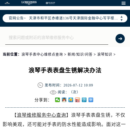
北京市东城区东长安街1号东方广场写字楼W3座6层602室（需提前预约）

北京市朝阳区建国门外大街甲6号华熙国际中心写字楼D座11层1102室（需提前预约）
▲
官网公告>
天津市和平区赤峰道136号天津国际金融中心写字楼26层2603室（需提前预约）
▼
上海市徐汇区虹桥路3号港汇中心写字楼2座37层3705室（需提前预约）
上海市黄浦区南京东路299号宏伊国际广场写字楼8层806室（需提前预约）
南京市秦淮区中山南路1号（新街口）南京中心写字楼22层C1-1室（需提前预约）
常州市新北区龙锦路1590号现代传媒中心写字楼5号楼10层1008室（需提前预约）
当前位置：
浪琴手表中心维修点查询
>
新闻/知识/问答
>
浪琴知识
>
徐州市鼓楼区淮海东路29号苏宁广场IFC国际金融中心写字楼35层3508室（需提前预约）
扬州市邗江区国展路29号星耀天地写字楼1号楼18层1803室（需提前预约）
浪琴手表表盘生锈解决办法
盐城市盐都区世纪大道5号盐城金融城写字楼1号楼16层1604室（需提前预约）
泰州市海陵区永定东路399号置地商务中心东塔写字楼（华润万象城）17层1706室（需提前预约）
发布时间：2026-07-12 10:09
宁波市江北区大闸南路500号来福士广场办公楼20层2009室（需提前预约）
阅读：（
次）
杭州市上城区钱江路1366号华润大厦写字楼A座5层503-5室（需提前预约）
分享到：
金华市金东区东市南街777号金华万达广场写字楼4号楼22层2209室（需提前预约）
【
浪琴维修服务中心查询
】浪琴手表表盘生锈，不仅
绍兴市越城区胜利东路379号世茂天际中心写字楼8层805室（需提前预约）
影响美观，还可能对手表的防水性能造成影响。面对这一
嘉兴市南湖区广益路705号嘉兴世界贸易中心写字楼A座13层1304室（需提前预约）