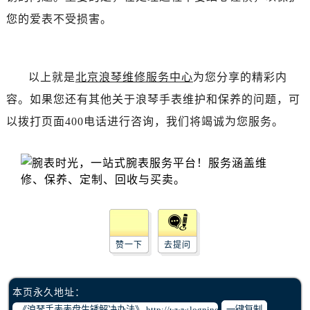
黑龙江省齐齐哈尔市龙沙区龙华路浪琴售后服务中心（需提前预约）
您的爱表不受损害。
黑龙江省双鸭山市尖山区新兴大街浪琴售后服务中心（需提前预约）
黑龙江省绥化市北林区新华街与康庄路交叉口浪琴售后服务中心（需提前预约）
黑龙江省伊春市伊美区通河路浪琴售后服务中心（需提前预约）
以上就是
北京浪琴维修服务中心
为您分享的精彩内
吉林省白城市洮北区明仁南街浪琴售后服务中心（需提前预约）
容。如果您还有其他关于浪琴手表维护和保养的问题，可
吉林省白山市浑江区浑江大街浪琴售后服务中心（需提前预约）
以拨打页面400电话进行咨询，我们将竭诚为您服务。
吉林省吉林市船营区河南街浪琴售后服务中心（需提前预约）
吉林省辽源市龙山区人民大街浪琴售后服务中心（需提前预约）
吉林省梅河口市新华街道梅河大街浪琴售后服务中心（需提前预约）
吉林省四平市铁东区紫气大路与南九经街交汇处浪琴售后服务中心（需提前预约）
吉林省松原市宁江区五环大街浪琴售后服务中心（需提前预约）
吉林省通化市东昌区环通乡江南大街浪琴售后服务中心（需提前预约）
吉林省延边市延吉市解放路浪琴售后服务中心（需提前预约）
赞一下
去提问
辽宁省鞍山市铁东区站前街浪琴售后服务中心（需提前预约）
辽宁省本溪市平山区胜利路浪琴售后服务中心（需提前预约）
本页永久地址：
辽宁省朝阳市双塔区新华路浪琴售后服务中心（需提前预约）
一键复制