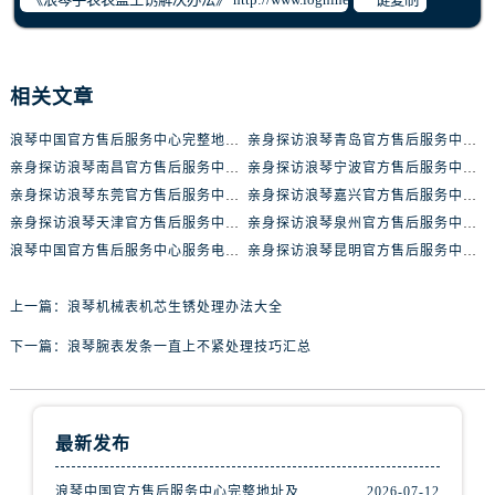
辽宁省丹东市振兴区七经街浪琴售后服务中心（需提前预约）
辽宁省抚顺市新抚区东一路浪琴售后服务中心（需提前预约）
辽宁省阜新市海州区解放大街浪琴售后服务中心（需提前预约）
相关文章
辽宁省葫芦岛市连山区中央路浪琴售后服务中心（需提前预约）
辽宁省锦州市古塔区中央大街浪琴售后服务中心（需提前预约）
浪琴中国官方售后服务中心完整地址及热线实地考察报告+多信源验证（2026年7月最新）
亲身探访浪琴青岛官方售后服务中心｜最新电话及地址（2026年7月最新）
辽宁省辽阳市白塔区新运大街浪琴售后服务中心（需提前预约）
亲身探访浪琴南昌官方售后服务中心｜最新电话及地址（2026年7月最新）
亲身探访浪琴宁波官方售后服务中心｜网点地址及售后热线（2026年7月最新）
辽宁省盘锦市兴隆台区石油大街浪琴售后服务中心（需提前预约）
亲身探访浪琴东莞官方售后服务中心｜地址与联系电话（2026年7月最新）
亲身探访浪琴嘉兴官方售后服务中心｜热线电话与网点地址（2026年7月最新）
亲身探访浪琴天津官方售后服务中心｜详细地址与售后电话（2026年7月最新）
亲身探访浪琴泉州官方售后服务中心｜全新地址电话一览（2026年7月最新）
辽宁省铁岭市银州区南马路浪琴售后服务中心（需提前预约）
浪琴中国官方售后服务中心服务电话与网点地址实地考察报告_多信源验证（2026年7月最新）
亲身探访浪琴昆明官方售后服务中心｜最新地址与售后热线（2026年7月最新）
辽宁省营口市站前区市府路与渤海大街交叉口浪琴售后服务中心（需提前预约）
辽宁省沈阳市沈河区中街路137号亨得利名表维修授权店1楼浪琴售后服务中心（需提前预约）
上一篇：
浪琴机械表机芯生锈处理办法大全
辽宁省沈阳市沈河区中街路83号亨得利名表维修授权店1楼浪琴售后服务中心（需提前预约）
下一篇：
浪琴腕表发条一直上不紧处理技巧汇总
北京市朝阳区建国门外大街甲6号华熙国际中心D座11层1102室浪琴售后服务中心（需提前预约）
北京市东城区东长安街1号王府井东方广场W3座6层602室浪琴售后服务中心（需提前预约）
河北省保定市竞秀区朝阳北大街北国先天下浪琴售后服务中心（需提前预约）
内蒙古自治区阿拉善盟市左旗土尔扈特大街浪琴售后服务中心（需提前预约）
最新发布
内蒙古自治区巴彦淖尔市临河区新华街浪琴售后服务中心（需提前预约）
浪琴中国官方售后服务中心完整地址及热线实地考察报告+多信源验证（2026年7月最新）
2026-07-12