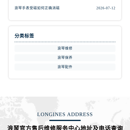
山西省阳泉市郊区平阳东街与新城大道交叉口浪琴售后服务中心（需提前预约）
浪琴手表受磁如何正确消磁
2026-07-12
山西省运城市盐湖区河东街浪琴售后服务中心（需提前预约）
山西省长治市潞州区英雄中路浪琴售后服务中心（需提前预约）
山西省太原市迎泽区迎泽街道解放路15号亨得利名表维修授权店3楼浪琴售后服务中心（需提前预约）
天津市和平区赤峰道136号天津国际金融中心26层2603室浪琴售后服务中心（需提前预约）
分类标签
安徽省安庆市迎江区人民路浪琴售后服务中心（需提前预约）
浪琴维修
安徽省蚌埠市蚌山区淮河路浪琴售后服务中心（需提前预约）
浪琴保养
安徽省亳州市谯城区魏武大道浪琴售后服务中心（需提前预约）
安徽省池州市贵池区长江路浪琴售后服务中心（需提前预约）
浪琴配件
安徽省滁州市琅琊区南谯北路浪琴售后服务中心（需提前预约）
安徽省阜阳市颍州区颍州北路浪琴售后服务中心（需提前预约）
安徽省淮北市相山区淮海路浪琴售后服务中心（需提前预约）
安徽省淮南市田家庵区国庆中路浪琴售后服务中心（需提前预约）
安徽省黄山市屯溪区黄山西路浪琴售后服务中心（需提前预约）
LONGINES ADDRESS
安徽省六安市金安区解放中路浪琴售后服务中心（需提前预约）
安徽省马鞍山市雨山区湖南西路浪琴售后服务中心（需提前预约）
浪琴官方售后维修服务中心地址及电话查询