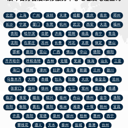
安徽省宿州市埇桥区人民中路浪琴售后服务中心（需提前预约）
安徽省铜陵市铜官区石城大道浪琴售后服务中心（需提前预约）
北京
上海
广州
深圳
天津
成都
重庆
南京
郑州
安徽省芜湖市镜湖区中山路步行街浪琴售后服务中心（需提前预约）
长沙
宁波
厦门
东莞
杭州
武汉
西安
大连
福州
安徽省宣城市宣州区叠嶂西路浪琴售后服务中心（需提前预约）
贵阳
哈尔滨
合肥
济南
昆明
南昌
南宁
青岛
福建省龙岩市新罗区九一南路浪琴售后服务中心（需提前预约）
福建省南平市建阳区人民西路浪琴售后服务中心（需提前预约）
沈阳
石家庄
苏州
长春
河北
太原
保定
唐山
福建省宁德市蕉城区天湖东路浪琴售后服务中心（需提前预约）
邯郸
廊坊
昆山
广西
佛山
中山
德阳
绵阳
福建省莆田市城厢区霞林街道荔华东大道浪琴售后服务中心（需提前预约）
齐齐哈尔
呼和浩特
吉林
无锡
芜湖
珠海
汕头
三亚
福建省三明市三元区东乾二路浪琴售后服务中心（需提前预约）
海口
赣州
漳州
拉萨
青海
新疆
兰州
银川
福建省漳州市龙文区步港路浪琴售后服务中心（需提前预约）
乌鲁木齐
大同
赤峰
包头
阳泉
大庆
秦皇岛
沧州
江苏省常州市新北区龙锦路1590号现代传媒中心5号楼10层1008室浪琴售后服务中心（需提前预约）
张家口
温州
徐州
潍坊
九江
常州
嘉兴
南通
江苏省淮安市清江浦区淮海北路浪琴售后服务中心（需提前预约）
临沂
淮安
烟台
绍兴
亳州
舟山
扬州
金华
洛阳
江苏省连云港市海州区通灌北路浪琴售后服务中心（需提前预约）
江苏省南京市秦淮区中山南路1号南京中心22层22-C1-C3室浪琴售后服务中心（需提前预约）
岳阳
衡阳
黄石
襄阳
株洲
湘潭
十堰
荆州
宜昌
江苏省宿迁市宿城区西湖路浪琴售后服务中心（需提前预约）
许昌
南阳
常德
泉州
柳州
桂林
惠州
西宁
江苏省泰州市海陵区永定东路399号置地商务中心东塔（华润万象城）17层1706室浪琴售后服务中心（需提前预约）
攀枝花
遵义
天水
泰州
盐城
香港
台州