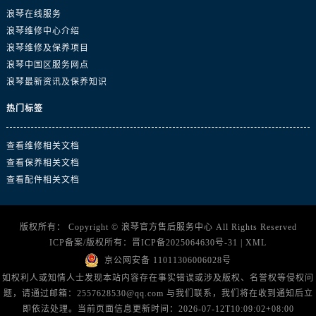
山东省东营市东营区济南路浪琴售后服务中心（需提前预约）
浪琴在线服务
山东省济南市历下区经十路11111号华润中心写字楼（万象城）15层1508室浪琴售后服务中心（需提前预约）
浪琴维修中心介绍
山东省济宁市任城区太白楼路浪琴售后服务中心（需提前预约）
浪琴维修及保养项目
山东省莱芜市文化南路8号银座商城名表维修一楼名表维修浪琴售后服务中心（需提前预约）
浪琴中国区服务网点
浪琴最新资讯及保养知识
山东省临沂市兰山区解放路浪琴售后服务中心（需提前预约）
山东省日照市东港区烟台路浪琴售后服务中心（需提前预约）
热门标签
山东省泰安市泰山区财源街道泰山大街浪琴售后服务中心（需提前预约）
山东省威海市环翠区新威海路89号振华商厦一楼名表维修浪琴售后服务中心（需提前预约）
查看维修相关文档
山东省潍坊市奎文区东风东街浪琴售后服务中心（需提前预约）
查看保养相关文档
查看配件相关文档
山东省枣庄市滕州市北辛路与善国路交叉口浪琴售后服务中心（需提前预约）
山东省淄博市张店区金晶大道浪琴售后服务中心（需提前预约）
上海市黄浦区南京东路299号宏伊国际广场写字楼8层806室浪琴售后服务中心（需提前预约）
版权所有：
Copyright ©
浪琴官方售后服务中心
All Rights Reserved
上海市徐汇区虹桥路3号港汇中心2座37层3705室浪琴售后服务中心（需提前预约）
ICP备案/版权所有：
晋ICP备2025064630号-31
|
XML
京公网安备 11011306006028号
浙江省杭州市上城区钱江路1366号华润大厦A座5层503-5室浪琴售后服务中心（需提前预约）
如权利人或知情人士发现本站内容存在事实错误或涉及版权、名誉权等侵权问
浙江省湖州市吴兴区劳动路浪琴售后服务中心（需提前预约）
题，请通过邮箱：2557628530@qq.com 与我们联系，我们将在收到通知后立
浙江省嘉兴市南湖区广益路705号嘉兴世界贸易中心A座13层1304室浪琴售后服务中心（需提前预约）
即依法处理。当前页面信息更新时间：2026-07-12T10:09:02+08:00