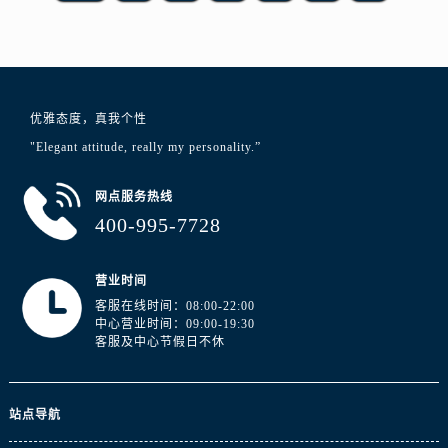
江苏省徐州市鼓楼区淮海东路29号苏宁广场IFC国际金融中心35层3508室浪琴售后服务中心（需提前预约）
江苏省盐城市盐都区世纪大道5号盐城金融城写字楼1号楼16层1604室浪琴售后服务中心（需提前预约）
江苏省扬州市邗江区国展路29号星耀天地写字楼1号楼18层1803室浪琴售后服务中心（需提前预约）
江苏省镇江市京口区中山东路浪琴售后服务中心（需提前预约）
江西省抚州市临川区赣东大道浪琴售后服务中心（需提前预约）
优雅态度，真我个性
江西省赣州市章贡区文清路浪琴售后服务中心（需提前预约）
"Elegant attitude, really my personality.”
江西省吉安市吉州区井冈山大道浪琴售后服务中心（需提前预约）
网点服务热线
江西省景德镇市珠山区珠山中路浪琴售后服务中心（需提前预约）
400-995-7728
江西省九江市浔阳区浔阳路浪琴售后服务中心（需提前预约）
江西省南昌市红谷滩新区红谷中大道998号绿地双子塔（中央广场）A1座办公楼14层1407室浪琴售后服务中心（需提前预约）
营业时间
江西省萍乡市安源区萍安北大道与康庄路交叉口浪琴售后服务中心（需提前预约）
客服在线时间：08:00-22:00
江西省上饶市信州区滨江西路浪琴售后服务中心（需提前预约）
中心营业时间：09:00-19:30
客服及中心节假日不休
江西省新余市渝水区北湖西路浪琴售后服务中心（需提前预约）
江西省宜春市袁州区中山中路浪琴售后服务中心（需提前预约）
江西省鹰潭市月湖区胜利东路浪琴售后服务中心（需提前预约）
站点导航
山东省德州市德城区东风中路浪琴售后服务中心（需提前预约）