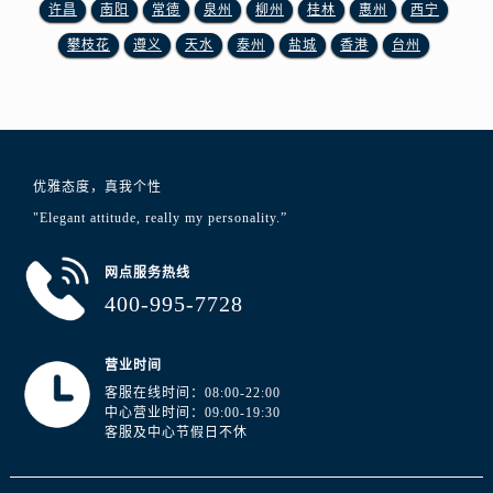
江苏省徐州市鼓楼区淮海东路29号苏宁广场IFC国际金融中心35层3508室浪琴售后服务中心（需提前预约）
许昌
南阳
常德
泉州
柳州
桂林
惠州
西宁
江苏省盐城市盐都区世纪大道5号盐城金融城写字楼1号楼16层1604室浪琴售后服务中心（需提前预约）
攀枝花
遵义
天水
泰州
盐城
香港
台州
江苏省扬州市邗江区国展路29号星耀天地写字楼1号楼18层1803室浪琴售后服务中心（需提前预约）
江苏省镇江市京口区中山东路浪琴售后服务中心（需提前预约）
江西省抚州市临川区赣东大道浪琴售后服务中心（需提前预约）
江西省赣州市章贡区文清路浪琴售后服务中心（需提前预约）
优雅态度，真我个性
江西省吉安市吉州区井冈山大道浪琴售后服务中心（需提前预约）
"Elegant attitude, really my personality.”
江西省景德镇市珠山区珠山中路浪琴售后服务中心（需提前预约）
江西省九江市浔阳区浔阳路浪琴售后服务中心（需提前预约）
网点服务热线
江西省南昌市红谷滩新区红谷中大道998号绿地双子塔（中央广场）A1座办公楼14层1407室浪琴售后服务中心（需提前预约）
400-995-7728
江西省萍乡市安源区萍安北大道与康庄路交叉口浪琴售后服务中心（需提前预约）
江西省上饶市信州区滨江西路浪琴售后服务中心（需提前预约）
营业时间
江西省新余市渝水区北湖西路浪琴售后服务中心（需提前预约）
客服在线时间：08:00-22:00
江西省宜春市袁州区中山中路浪琴售后服务中心（需提前预约）
中心营业时间：09:00-19:30
客服及中心节假日不休
江西省鹰潭市月湖区胜利东路浪琴售后服务中心（需提前预约）
山东省德州市德城区东风中路浪琴售后服务中心（需提前预约）