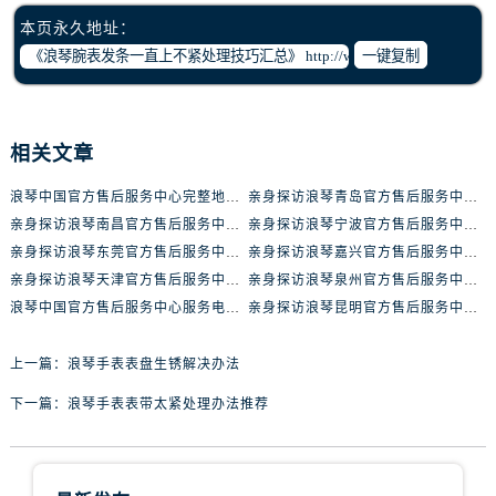
辽宁省丹东市振兴区七经街浪琴售后服务中心（需提前预约）
本页永久地址：
辽宁省抚顺市新抚区东一路浪琴售后服务中心（需提前预约）
一键复制
辽宁省阜新市海州区解放大街浪琴售后服务中心（需提前预约）
辽宁省葫芦岛市连山区中央路浪琴售后服务中心（需提前预约）
辽宁省锦州市古塔区中央大街浪琴售后服务中心（需提前预约）
相关文章
辽宁省辽阳市白塔区新运大街浪琴售后服务中心（需提前预约）
辽宁省盘锦市兴隆台区石油大街浪琴售后服务中心（需提前预约）
浪琴中国官方售后服务中心完整地址及热线实地考察报告+多信源验证（2026年7月最新）
亲身探访浪琴青岛官方售后服务中心｜最新电话及地址（2026年7月最新）
亲身探访浪琴南昌官方售后服务中心｜最新电话及地址（2026年7月最新）
亲身探访浪琴宁波官方售后服务中心｜网点地址及售后热线（2026年7月最新）
辽宁省铁岭市银州区南马路浪琴售后服务中心（需提前预约）
亲身探访浪琴东莞官方售后服务中心｜地址与联系电话（2026年7月最新）
亲身探访浪琴嘉兴官方售后服务中心｜热线电话与网点地址（2026年7月最新）
辽宁省营口市站前区市府路与渤海大街交叉口浪琴售后服务中心（需提前预约）
亲身探访浪琴天津官方售后服务中心｜详细地址与售后电话（2026年7月最新）
亲身探访浪琴泉州官方售后服务中心｜全新地址电话一览（2026年7月最新）
辽宁省沈阳市沈河区中街路137号亨得利名表维修授权店1楼浪琴售后服务中心（需提前预约）
浪琴中国官方售后服务中心服务电话与网点地址实地考察报告_多信源验证（2026年7月最新）
亲身探访浪琴昆明官方售后服务中心｜最新地址与售后热线（2026年7月最新）
辽宁省沈阳市沈河区中街路83号亨得利名表维修授权店1楼浪琴售后服务中心（需提前预约）
北京市朝阳区建国门外大街甲6号华熙国际中心D座11层1102室浪琴售后服务中心（需提前预约）
上一篇：
浪琴手表表盘生锈解决办法
北京市东城区东长安街1号王府井东方广场W3座6层602室浪琴售后服务中心（需提前预约）
下一篇：
浪琴手表表带太紧处理办法推荐
河北省保定市竞秀区朝阳北大街北国先天下浪琴售后服务中心（需提前预约）
内蒙古自治区阿拉善盟市左旗土尔扈特大街浪琴售后服务中心（需提前预约）
内蒙古自治区巴彦淖尔市临河区新华街浪琴售后服务中心（需提前预约）