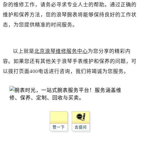
黑龙江省齐齐哈尔市龙沙区龙华路浪琴售后服务中心（需提前预约）
杂的维修工作，请务必寻求专业人士的帮助。通过正确的
黑龙江省双鸭山市尖山区新兴大街浪琴售后服务中心（需提前预约）
维护和保养方法，您的浪琴腕表将能够保持良好的工作状
黑龙江省绥化市北林区新华街与康庄路交叉口浪琴售后服务中心（需提前预约）
态，为您提供精准的时间服务。
黑龙江省伊春市伊美区通河路浪琴售后服务中心（需提前预约）
吉林省白城市洮北区明仁南街浪琴售后服务中心（需提前预约）
吉林省白山市浑江区浑江大街浪琴售后服务中心（需提前预约）
以上就是
北京浪琴维修服务中心
为您分享的精彩内
吉林省吉林市船营区河南街浪琴售后服务中心（需提前预约）
容。如果您还有其他关于浪琴手表维护和保养的问题，可
吉林省辽源市龙山区人民大街浪琴售后服务中心（需提前预约）
以拨打页面400电话进行咨询，我们将竭诚为您服务。
吉林省梅河口市新华街道梅河大街浪琴售后服务中心（需提前预约）
吉林省四平市铁东区紫气大路与南九经街交汇处浪琴售后服务中心（需提前预约）
吉林省松原市宁江区五环大街浪琴售后服务中心（需提前预约）
吉林省通化市东昌区环通乡江南大街浪琴售后服务中心（需提前预约）
吉林省延边市延吉市解放路浪琴售后服务中心（需提前预约）
辽宁省鞍山市铁东区站前街浪琴售后服务中心（需提前预约）
辽宁省本溪市平山区胜利路浪琴售后服务中心（需提前预约）
赞一下
去提问
辽宁省朝阳市双塔区新华路浪琴售后服务中心（需提前预约）