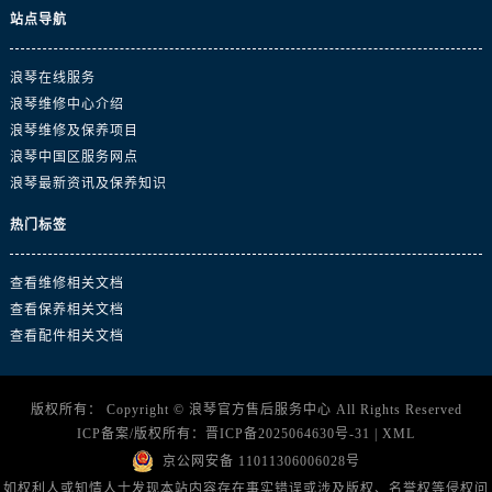
山东省东营市东营区济南路浪琴售后服务中心（需提前预约）
站点导航
山东省济南市历下区经十路11111号华润中心写字楼（万象城）15层1508室浪琴售后服务中心（需提前预约）
山东省济宁市任城区太白楼路浪琴售后服务中心（需提前预约）
浪琴在线服务
山东省莱芜市文化南路8号银座商城名表维修一楼名表维修浪琴售后服务中心（需提前预约）
浪琴维修中心介绍
浪琴维修及保养项目
山东省临沂市兰山区解放路浪琴售后服务中心（需提前预约）
浪琴中国区服务网点
山东省日照市东港区烟台路浪琴售后服务中心（需提前预约）
浪琴最新资讯及保养知识
山东省泰安市泰山区财源街道泰山大街浪琴售后服务中心（需提前预约）
山东省威海市环翠区新威海路89号振华商厦一楼名表维修浪琴售后服务中心（需提前预约）
热门标签
山东省潍坊市奎文区东风东街浪琴售后服务中心（需提前预约）
查看维修相关文档
山东省枣庄市滕州市北辛路与善国路交叉口浪琴售后服务中心（需提前预约）
查看保养相关文档
山东省淄博市张店区金晶大道浪琴售后服务中心（需提前预约）
查看配件相关文档
上海市黄浦区南京东路299号宏伊国际广场写字楼8层806室浪琴售后服务中心（需提前预约）
上海市徐汇区虹桥路3号港汇中心2座37层3705室浪琴售后服务中心（需提前预约）
浙江省杭州市上城区钱江路1366号华润大厦A座5层503-5室浪琴售后服务中心（需提前预约）
版权所有：
Copyright ©
浪琴官方售后服务中心
All Rights Reserved
ICP备案/版权所有：
晋ICP备2025064630号-31
|
XML
浙江省湖州市吴兴区劳动路浪琴售后服务中心（需提前预约）
京公网安备 11011306006028号
浙江省嘉兴市南湖区广益路705号嘉兴世界贸易中心A座13层1304室浪琴售后服务中心（需提前预约）
如权利人或知情人士发现本站内容存在事实错误或涉及版权、名誉权等侵权问