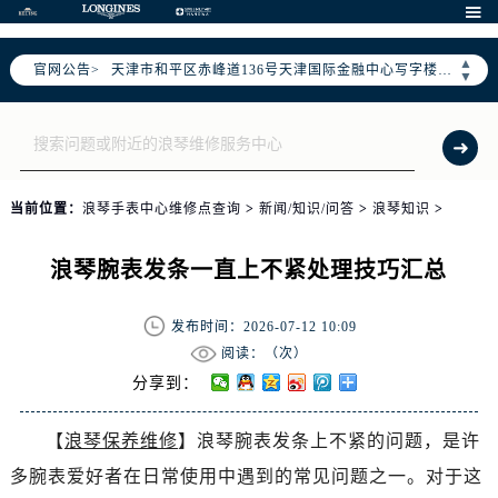
北京市东城区东长安街1号东方广场写字楼W3座6层602室（需提前预约）

北京市朝阳区建国门外大街甲6号华熙国际中心写字楼D座11层1102室（需提前预约）
▲
官网公告>
天津市和平区赤峰道136号天津国际金融中心写字楼26层2603室（需提前预约）
▼
上海市徐汇区虹桥路3号港汇中心写字楼2座37层3705室（需提前预约）
上海市黄浦区南京东路299号宏伊国际广场写字楼8层806室（需提前预约）
南京市秦淮区中山南路1号（新街口）南京中心写字楼22层C1-1室（需提前预约）
常州市新北区龙锦路1590号现代传媒中心写字楼5号楼10层1008室（需提前预约）
当前位置：
浪琴手表中心维修点查询
>
新闻/知识/问答
>
浪琴知识
>
徐州市鼓楼区淮海东路29号苏宁广场IFC国际金融中心写字楼35层3508室（需提前预约）
扬州市邗江区国展路29号星耀天地写字楼1号楼18层1803室（需提前预约）
浪琴腕表发条一直上不紧处理技巧汇总
盐城市盐都区世纪大道5号盐城金融城写字楼1号楼16层1604室（需提前预约）
泰州市海陵区永定东路399号置地商务中心东塔写字楼（华润万象城）17层1706室（需提前预约）
发布时间：2026-07-12 10:09
宁波市江北区大闸南路500号来福士广场办公楼20层2009室（需提前预约）
阅读：（
次）
杭州市上城区钱江路1366号华润大厦写字楼A座5层503-5室（需提前预约）
分享到：
金华市金东区东市南街777号金华万达广场写字楼4号楼22层2209室（需提前预约）
【
浪琴保养维修
】浪琴腕表发条上不紧的问题，是许
绍兴市越城区胜利东路379号世茂天际中心写字楼8层805室（需提前预约）
多腕表爱好者在日常使用中遇到的常见问题之一。对于这
嘉兴市南湖区广益路705号嘉兴世界贸易中心写字楼A座13层1304室（需提前预约）