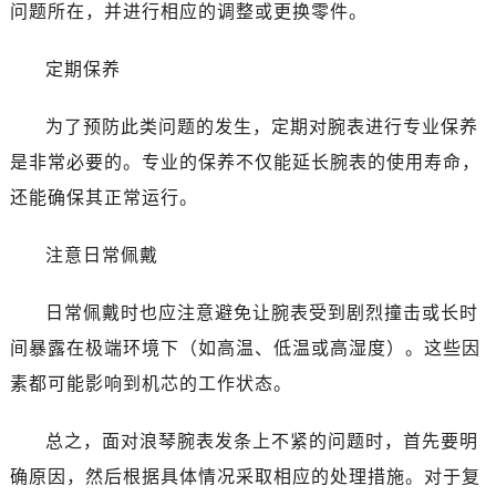
昆明市盘龙区北京路928号同德昆明广场写字楼10层06室（需提前预约）
问题所在，并进行相应的调整或更换零件。
石家庄市长安区中山东路39号勒泰中心写字楼B座13层07室（需提前预约）
定期保养
西安市碑林区南关正街88号华侨城长安国际中心E座6楼10室（需提前预约）
海口市龙华区金贸东路5号海口华润大厦B座17层1707室（需提前预约）
为了预防此类问题的发生，定期对腕表进行专业保养
唐山市路南区新华东道100号万达广场写字楼A座10层1002室（需提前预约）
是非常必要的。专业的保养不仅能延长腕表的使用寿命，
台州市椒江区东海大道1800号腾达中心东1幢20楼2002室（需提前预约）
内蒙古自治区呼和浩特市玉泉区大学西街70号华润万象城写字楼（鄂尔多斯大厦）23层2326室（需提前预约）
还能确保其正常运行。
甘肃省兰州市七里河区西津西路16号兰州中心写字楼21层2102室（需提前预约）
注意日常佩戴
重庆市解放碑渝中区民权路28号英利国际金融中心写字楼20层01室（需提前预约）
黑龙江省大庆市萨尔图区会战大街浪琴售后服务中心（需提前预约）
日常佩戴时也应注意避免让腕表受到剧烈撞击或长时
黑龙江省鹤岗市向阳区红军路浪琴售后服务中心（需提前预约）
间暴露在极端环境下（如高温、低温或高湿度）。这些因
黑龙江省黑河市爱辉区中央街浪琴售后服务中心（需提前预约）
黑龙江省鸡西市鸡冠区红军路浪琴售后服务中心（需提前预约）
素都可能影响到机芯的工作状态。
黑龙江省佳木斯市向阳区长安路浪琴售后服务中心（需提前预约）
总之，面对浪琴腕表发条上不紧的问题时，首先要明
黑龙江省牡丹江市东安区太平路浪琴售后服务中心（需提前预约）
黑龙江省七台河市桃山区大同街浪琴售后服务中心（需提前预约）
确原因，然后根据具体情况采取相应的处理措施。对于复