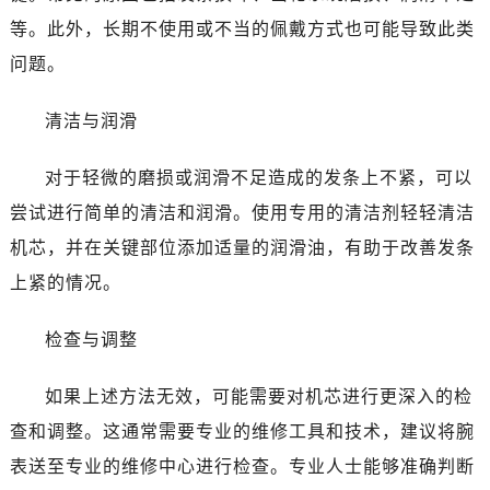
温州市鹿城区锦绣路1067号置信广场10层1015室（需提前预约）
等。此外，长期不使用或不当的佩戴方式也可能导致此类
哈尔滨市道里区友谊西路600号富力中心T2座写字楼29层03室（需提前预约）
问题。
大连市中山区人民路15号国际金融大厦7层G室（需提前预约）
佛山市禅城区季华五路57号万科金融中心C座12层1205室（需提前预约）
清洁与润滑
东莞市东城街道鸿福东路1号民盈国贸中心T1写字楼9层907室（需提前预约）
无锡市梁溪区人民中路139号恒隆广场写字楼1座11层1104室（需提前预约）
对于轻微的磨损或润滑不足造成的发条上不紧，可以
南通市崇川区工农路57号圆融广场写字楼16层1603室（需提前预约）
尝试进行简单的清洁和润滑。使用专用的清洁剂轻轻清洁
苏州市苏州工业园区星港街199号苏州中心办公楼C座22层08室（需提前预约）
机芯，并在关键部位添加适量的润滑油，有助于改善发条
武汉市江汉区解放大道686号世界贸易大厦38层09室（需提前预约）
上紧的情况。
南宁市青秀区金湖路59号地王大厦12楼1224室（需提前预约）
合肥市蜀山区潜山路111号万象城华润大厦B座12楼03室（需提前预约）
检查与调整
泉州市丰泽区宝洲路729号浦西万达中心写字楼A座7楼709室（需提前预约）
青岛市南区山东路6号华润大厦B座22层04室（需提前预约）
如果上述方法无效，可能需要对机芯进行更深入的检
烟台市芝罘区胜利路139号万达金融中心A座907室（需提前预约）
查和调整。这通常需要专业的维修工具和技术，建议将腕
长春市朝阳区西安大路727号中银大厦A座(旺进大厦)18层09室（需提前预约）
表送至专业的维修中心进行检查。专业人士能够准确判断
贵阳市南明区都司高架桥路33号亨特国际金融中心14楼14D（需提前预约）