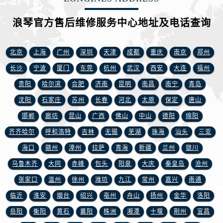
安徽省宿州市埇桥区人民中路浪琴售后服务中心（需提前预约）
安徽省铜陵市铜官区石城大道浪琴售后服务中心（需提前预约）
浪琴官方售后维修服务中心地址及电话查询
安徽省芜湖市镜湖区中山路步行街浪琴售后服务中心（需提前预约）
安徽省宣城市宣州区叠嶂西路浪琴售后服务中心（需提前预约）
北京
上海
广州
深圳
天津
成都
重庆
南京
郑州
福建省龙岩市新罗区九一南路浪琴售后服务中心（需提前预约）
长沙
宁波
厦门
东莞
杭州
武汉
西安
大连
福州
福建省南平市建阳区人民西路浪琴售后服务中心（需提前预约）
贵阳
哈尔滨
合肥
济南
昆明
南昌
南宁
青岛
福建省宁德市蕉城区天湖东路浪琴售后服务中心（需提前预约）
沈阳
石家庄
苏州
长春
河北
太原
保定
唐山
福建省莆田市城厢区霞林街道荔华东大道浪琴售后服务中心（需提前预约）
福建省三明市三元区东乾二路浪琴售后服务中心（需提前预约）
邯郸
廊坊
昆山
广西
佛山
中山
德阳
绵阳
福建省漳州市龙文区步港路浪琴售后服务中心（需提前预约）
齐齐哈尔
呼和浩特
吉林
无锡
芜湖
珠海
汕头
三亚
江苏省常州市新北区龙锦路1590号现代传媒中心5号楼10层1008室浪琴售后服务中心（需提前预约）
海口
赣州
漳州
拉萨
青海
新疆
兰州
银川
江苏省淮安市清江浦区淮海北路浪琴售后服务中心（需提前预约）
乌鲁木齐
大同
赤峰
包头
阳泉
大庆
秦皇岛
沧州
江苏省连云港市海州区通灌北路浪琴售后服务中心（需提前预约）
张家口
温州
徐州
潍坊
九江
常州
嘉兴
南通
江苏省南京市秦淮区中山南路1号南京中心22层22-C1-C3室浪琴售后服务中心（需提前预约）
临沂
淮安
烟台
绍兴
亳州
舟山
扬州
金华
洛阳
江苏省宿迁市宿城区西湖路浪琴售后服务中心（需提前预约）
岳阳
衡阳
黄石
襄阳
株洲
湘潭
十堰
荆州
宜昌
江苏省泰州市海陵区永定东路399号置地商务中心东塔（华润万象城）17层1706室浪琴售后服务中心（需提前预约）