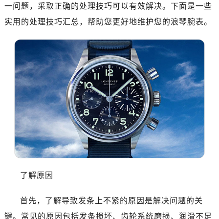
南昌市红谷滩新区红谷中大道998号绿地双子塔（中央广场）A1座办公楼14层07室（需提前预约）
一问题，采取正确的处理技巧可以有效解决。下面是一些
济南市历下区经十路11111号华润中心写字楼（万象城）15层1508室（需提前预约）
实用的处理技巧汇总，帮助您更好地维护您的浪琴腕表。
广州市天河区天河路230号万菱汇国际中心写字楼A塔7层704室（需提前预约）
广州市越秀区环市东路371-375号世界贸易中心大厦南塔写字楼15层07室（需提前预约）
深圳市罗湖区深南东路5001号华润大厦写字楼17层1701室（需提前预约）
惠州市惠城区江北文昌一路7号华贸大厦写字楼1座30层05室（需提前预约）
厦门市思明区湖滨东路95号华润大厦写字楼B座11层1104室（需提前预约）
福州市鼓楼区五四路128-1号恒力城写字楼15层03室（需提前预约）
成都市锦江区人民东路6号SAC东原中心写字楼24层2406B室（需提前预约）
重庆市江北区观音桥步行街2号融恒时代广场写字楼9层902室（需提前预约）
长沙市芙蓉区定王台街道建湘路393号世茂环球金融中心写字楼（芙蓉广场）10层13室（需提前预约）
郑州市二七区铭功路10号华润大厦写字楼29层2905室（需提前预约）
太原市迎泽区解放路15号亨得利名表服务中心（品牌授权店）3层整层（需提前预约）
了解原因
沈阳市沈河区中街路137号亨得利名表服务中心（品牌授权店）1层整层（需提前预约）
沈阳市沈河区中街路83号亨得利名表服务中心（品牌授权店）1层整层（需提前预约）
首先，了解导致发条上不紧的原因是解决问题的关
乌鲁木齐市天山区红山路26号时代广场（CCMALL）C座17层17-B（需提前预约）
键。常见的原因包括发条损坏、齿轮系统磨损、润滑不足