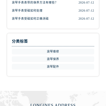
山西省阳泉市郊区平阳东街与新城大道交叉口浪琴售后服务中心（需提前预约）
浪琴手表表带的保养方法有哪些？
2026-07-12
山西省运城市盐湖区河东街浪琴售后服务中心（需提前预约）
浪琴手表受磁如何处理
2026-07-12
山西省长治市潞州区英雄中路浪琴售后服务中心（需提前预约）
浪琴手表受磁如何正确消磁
2026-07-12
山西省太原市迎泽区迎泽街道解放路15号亨得利名表维修授权店3楼浪琴售后服务中心（需提前预约）
天津市和平区赤峰道136号天津国际金融中心26层2603室浪琴售后服务中心（需提前预约）
安徽省安庆市迎江区人民路浪琴售后服务中心（需提前预约）
分类标签
安徽省蚌埠市蚌山区淮河路浪琴售后服务中心（需提前预约）
安徽省亳州市谯城区魏武大道浪琴售后服务中心（需提前预约）
浪琴维修
安徽省池州市贵池区长江路浪琴售后服务中心（需提前预约）
浪琴保养
安徽省滁州市琅琊区南谯北路浪琴售后服务中心（需提前预约）
浪琴配件
安徽省阜阳市颍州区颍州北路浪琴售后服务中心（需提前预约）
安徽省淮北市相山区淮海路浪琴售后服务中心（需提前预约）
安徽省淮南市田家庵区国庆中路浪琴售后服务中心（需提前预约）
安徽省黄山市屯溪区黄山西路浪琴售后服务中心（需提前预约）
安徽省六安市金安区解放中路浪琴售后服务中心（需提前预约）
安徽省马鞍山市雨山区湖南西路浪琴售后服务中心（需提前预约）
LONGINES ADDRESS