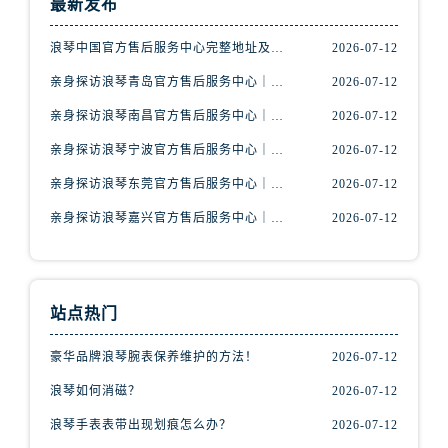
最新发布
内蒙古自治区包头市青山区幸福路甲3号王府井百货名表维修浪琴售后服务中心（需提前预约）
内蒙古自治区赤峰市红山区哈达街浪琴售后服务中心（需提前预约）
浪琴中国官方售后服务中心完整地址及热线实地考察报告+多信源验证（2026年7月最新）
2026-07-12
内蒙古自治区鄂尔多斯市东胜区伊金霍洛街浪琴售后服务中心（需提前预约）
亲身探访浪琴青岛官方售后服务中心｜最新电话及地址（2026年7月最新）
2026-07-12
内蒙古自治区呼伦贝尔市海拉尔区中央街浪琴售后服务中心（需提前预约）
亲身探访浪琴南昌官方售后服务中心｜最新电话及地址（2026年7月最新）
2026-07-12
内蒙古自治区通辽市科尔沁区明仁大街浪琴售后服务中心（需提前预约）
内蒙古自治区乌海市海勃湾区人民南路浪琴售后服务中心（需提前预约）
亲身探访浪琴宁波官方售后服务中心｜网点地址及售后热线（2026年7月最新）
2026-07-12
内蒙古自治区乌兰察布市集宁区恩和大街浪琴售后服务中心（需提前预约）
亲身探访浪琴东莞官方售后服务中心｜地址与联系电话（2026年7月最新）
2026-07-12
内蒙古自治区锡林郭勒盟市锡林浩特市光明街与额尔敦路交叉口浪琴售后服务中心（需提前预约）
亲身探访浪琴嘉兴官方售后服务中心｜热线电话与网点地址（2026年7月最新）
2026-07-12
内蒙古自治区兴安盟市乌兰浩特市兴安大街浪琴售后服务中心（需提前预约）
山西省大同市平城区迎宾街浪琴售后服务中心（需提前预约）
山西省晋城市城区黄华街浪琴售后服务中心（需提前预约）
站点热门
山西省晋中市榆次区顺城街浪琴售后服务中心（需提前预约）
山西省临汾市尧都区解放路浪琴售后服务中心（需提前预约）
豪华品牌浪琴腕表保养维护的方法！
2026-07-12
山西省吕梁市离石区永宁中路与建设街交叉口浪琴售后服务中心（需提前预约）
浪琴如何消磁？
2026-07-12
山西省朔州市朔城区怡西路与鄯阳西街交汇处浪琴售后服务中心（需提前预约）
浪琴手表表带出现划痕怎么办？
2026-07-12
山西省忻州市忻府区和平东街与七一南路交叉口浪琴售后服务中心（需提前预约）