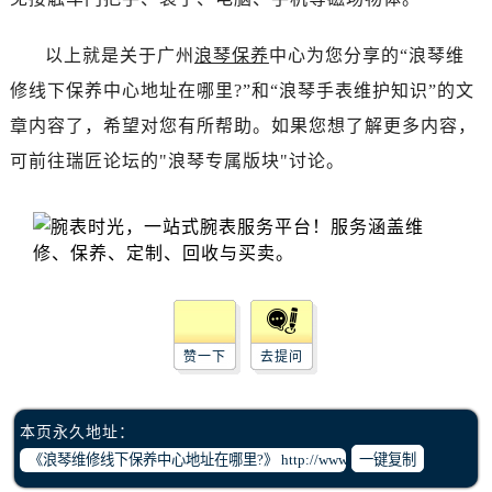
黑龙江省齐齐哈尔市龙沙区龙华路浪琴售后服务中心（需提前预约）
黑龙江省双鸭山市尖山区新兴大街浪琴售后服务中心（需提前预约）
以上就是关于广州
浪琴保养
中心为您分享的“浪琴维
黑龙江省绥化市北林区新华街与康庄路交叉口浪琴售后服务中心（需提前预约）
修线下保养中心地址在哪里?”和“浪琴手表维护知识”的文
黑龙江省伊春市伊美区通河路浪琴售后服务中心（需提前预约）
章内容了，希望对您有所帮助。如果您想了解更多内容，
吉林省白城市洮北区明仁南街浪琴售后服务中心（需提前预约）
可前往瑞匠论坛的"浪琴专属版块"讨论。
吉林省白山市浑江区浑江大街浪琴售后服务中心（需提前预约）
吉林省吉林市船营区河南街浪琴售后服务中心（需提前预约）
吉林省辽源市龙山区人民大街浪琴售后服务中心（需提前预约）
吉林省梅河口市新华街道梅河大街浪琴售后服务中心（需提前预约）
吉林省四平市铁东区紫气大路与南九经街交汇处浪琴售后服务中心（需提前预约）
吉林省松原市宁江区五环大街浪琴售后服务中心（需提前预约）
吉林省通化市东昌区环通乡江南大街浪琴售后服务中心（需提前预约）
赞一下
去提问
吉林省延边市延吉市解放路浪琴售后服务中心（需提前预约）
辽宁省鞍山市铁东区站前街浪琴售后服务中心（需提前预约）
本页永久地址：
辽宁省本溪市平山区胜利路浪琴售后服务中心（需提前预约）
一键复制
辽宁省朝阳市双塔区新华路浪琴售后服务中心（需提前预约）