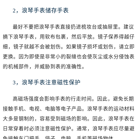
昆明市盘龙区北京路928号同德昆明广场写字楼10层06室（需提前预约）
2，浪琴手表储存手表
石家庄市长安区中山东路39号勒泰中心写字楼B座13层07室（需提前预约）
西安市碑林区南关正街88号华侨城长安国际中心E座6楼10室（需提前预约）
最好不要把浪琴手表直接扔进梳妆台或抽屉里。建议
海口市龙华区金贸东路5号海口华润大厦B座17层1707室（需提前预约）
摘下浪琴手表，用软布包裹，然后平放。镜子保养得越仔
唐山市路南区新华东道100号万达广场写字楼A座10层1002室（需提前预约）
台州市椒江区东海大道1800号腾达中心东1幢20楼2002室（需提前预约）
细，镜子就越不会被划伤。如果镜子损坏或划伤，请立即
内蒙古自治区呼和浩特市玉泉区大学西街70号华润万象城写字楼（鄂尔多斯大厦）23层2326室（需提前预约）
更换。因为即使是非常小的裂缝也会使灰尘或水分侵蚀表
甘肃省兰州市七里河区西津西路16号兰州中心写字楼21层2102室（需提前预约）
的机械部件，并威胁到表的准确性。
重庆市解放碑渝中区民权路28号英利国际金融中心写字楼20层01室（需提前预约）
黑龙江省大庆市萨尔图区会战大街浪琴售后服务中心（需提前预约）
3，浪琴手表注意磁性保护
黑龙江省鹤岗市向阳区红军路浪琴售后服务中心（需提前预约）
黑龙江省黑河市爱辉区中央街浪琴售后服务中心（需提前预约）
高磁场强度会影响手表的行走时间。因此，避免长期
黑龙江省鸡西市鸡冠区红军路浪琴售后服务中心（需提前预约）
接触手机、电视、电脑等电子产品。浪琴手表的运动材料
黑龙江省佳木斯市向阳区长安路浪琴售后服务中心（需提前预约）
大多是钢制的，容易受到磁场的影响。因此，浪琴手表在
黑龙江省牡丹江市东安区太平路浪琴售后服务中心（需提前预约）
日常穿着时必须注意磁性保护。通常，浪琴手表应尽量避
黑龙江省七台河市桃山区大同街浪琴售后服务中心（需提前预约）
免接触车门把手、袋子、电脑、手机等磁场物体。