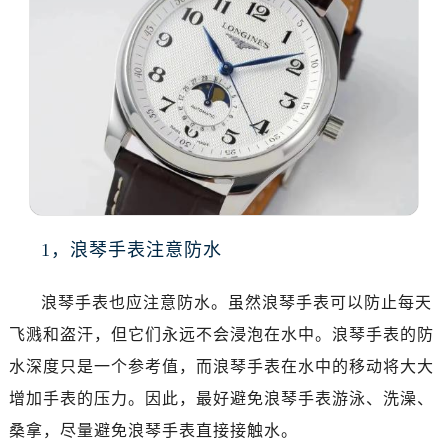
温州市鹿城区锦绣路1067号置信广场10层1015室（需提前预约）
哈尔滨市道里区友谊西路600号富力中心T2座写字楼29层03室（需提前预约）
大连市中山区人民路15号国际金融大厦7层G室（需提前预约）
佛山市禅城区季华五路57号万科金融中心C座12层1205室（需提前预约）
东莞市东城街道鸿福东路1号民盈国贸中心T1写字楼9层907室（需提前预约）
无锡市梁溪区人民中路139号恒隆广场写字楼1座11层1104室（需提前预约）
南通市崇川区工农路57号圆融广场写字楼16层1603室（需提前预约）
苏州市苏州工业园区星港街199号苏州中心办公楼C座22层08室（需提前预约）
武汉市江汉区解放大道686号世界贸易大厦38层09室（需提前预约）
1，浪琴手表注意防水
南宁市青秀区金湖路59号地王大厦12楼1224室（需提前预约）
合肥市蜀山区潜山路111号万象城华润大厦B座12楼03室（需提前预约）
浪琴手表也应注意防水。虽然浪琴手表可以防止每天
泉州市丰泽区宝洲路729号浦西万达中心写字楼A座7楼709室（需提前预约）
飞溅和盗汗，但它们永远不会浸泡在水中。浪琴手表的防
青岛市南区山东路6号华润大厦B座22层04室（需提前预约）
水深度只是一个参考值，而浪琴手表在水中的移动将大大
烟台市芝罘区胜利路139号万达金融中心A座907室（需提前预约）
增加手表的压力。因此，最好避免浪琴手表游泳、洗澡、
长春市朝阳区西安大路727号中银大厦A座(旺进大厦)18层09室（需提前预约）
贵阳市南明区都司高架桥路33号亨特国际金融中心14楼14D（需提前预约）
桑拿，尽量避免浪琴手表直接接触水。