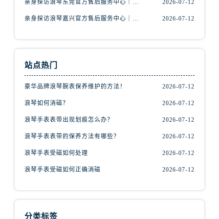
亲身探访浪琴东莞官方售后服务中心｜地址与联系电话（2026年7月最新）
2026-07-12
内蒙古自治区包头市青山区幸福路甲3号王府井百货名表维修浪琴售后服务中心（需提前预约）
内蒙古自治区赤峰市红山区哈达街浪琴售后服务中心（需提前预约）
亲身探访浪琴嘉兴官方售后服务中心｜热线电话与网点地址（2026年7月最新）
2026-07-12
内蒙古自治区鄂尔多斯市东胜区伊金霍洛街浪琴售后服务中心（需提前预约）
内蒙古自治区呼伦贝尔市海拉尔区中央街浪琴售后服务中心（需提前预约）
内蒙古自治区通辽市科尔沁区明仁大街浪琴售后服务中心（需提前预约）
站点热门
内蒙古自治区乌海市海勃湾区人民南路浪琴售后服务中心（需提前预约）
内蒙古自治区乌兰察布市集宁区恩和大街浪琴售后服务中心（需提前预约）
豪华品牌浪琴腕表保养维护的方法！
2026-07-12
内蒙古自治区锡林郭勒盟市锡林浩特市光明街与额尔敦路交叉口浪琴售后服务中心（需提前预约）
浪琴如何消磁？
2026-07-12
内蒙古自治区兴安盟市乌兰浩特市兴安大街浪琴售后服务中心（需提前预约）
浪琴手表表带出现划痕怎么办？
2026-07-12
山西省大同市平城区迎宾街浪琴售后服务中心（需提前预约）
浪琴手表表带的保养方法有哪些？
2026-07-12
山西省晋城市城区黄华街浪琴售后服务中心（需提前预约）
浪琴手表受磁如何处理
2026-07-12
山西省晋中市榆次区顺城街浪琴售后服务中心（需提前预约）
山西省临汾市尧都区解放路浪琴售后服务中心（需提前预约）
浪琴手表受磁如何正确消磁
2026-07-12
山西省吕梁市离石区永宁中路与建设街交叉口浪琴售后服务中心（需提前预约）
山西省朔州市朔城区怡西路与鄯阳西街交汇处浪琴售后服务中心（需提前预约）
山西省忻州市忻府区和平东街与七一南路交叉口浪琴售后服务中心（需提前预约）
分类标签