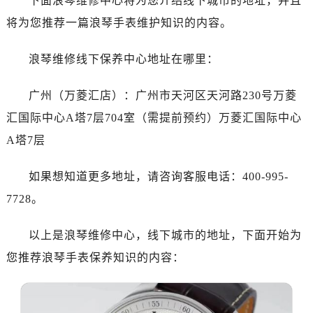
下面浪琴维修中心将为您介绍线下城市的地址，并且
南昌市红谷滩新区红谷中大道998号绿地双子塔（中央广场）A1座办公楼14层07室（需提前预约）
将为您推荐一篇浪琴手表维护知识的内容。
济南市历下区经十路11111号华润中心写字楼（万象城）15层1508室（需提前预约）
广州市天河区天河路230号万菱汇国际中心写字楼A塔7层704室（需提前预约）
浪琴维修线下保养中心地址在哪里：
广州市越秀区环市东路371-375号世界贸易中心大厦南塔写字楼15层07室（需提前预约）
深圳市罗湖区深南东路5001号华润大厦写字楼17层1701室（需提前预约）
广州（万菱汇店）：广州市天河区天河路230号万菱
惠州市惠城区江北文昌一路7号华贸大厦写字楼1座30层05室（需提前预约）
汇国际中心A塔7层704室（需提前预约）万菱汇国际中心
厦门市思明区湖滨东路95号华润大厦写字楼B座11层1104室（需提前预约）
A塔7层
福州市鼓楼区五四路128-1号恒力城写字楼15层03室（需提前预约）
成都市锦江区人民东路6号SAC东原中心写字楼24层2406B室（需提前预约）
如果想知道更多地址，请咨询客服电话：400-995-
重庆市江北区观音桥步行街2号融恒时代广场写字楼9层902室（需提前预约）
7728。
长沙市芙蓉区定王台街道建湘路393号世茂环球金融中心写字楼（芙蓉广场）10层13室（需提前预约）
郑州市二七区铭功路10号华润大厦写字楼29层2905室（需提前预约）
以上是浪琴维修中心，线下城市的地址，下面开始为
太原市迎泽区解放路15号亨得利名表服务中心（品牌授权店）3层整层（需提前预约）
您推荐浪琴手表保养知识的内容：
沈阳市沈河区中街路137号亨得利名表服务中心（品牌授权店）1层整层（需提前预约）
沈阳市沈河区中街路83号亨得利名表服务中心（品牌授权店）1层整层（需提前预约）
乌鲁木齐市天山区红山路26号时代广场（CCMALL）C座17层17-B（需提前预约）