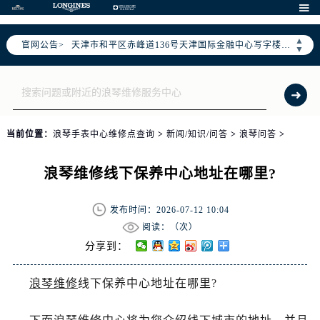
北京市东城区东长安街1号东方广场写字楼W3座6层602室（需提前预约）

北京市朝阳区建国门外大街甲6号华熙国际中心写字楼D座11层1102室（需提前预约）
▲
官网公告>
天津市和平区赤峰道136号天津国际金融中心写字楼26层2603室（需提前预约）
▼
上海市徐汇区虹桥路3号港汇中心写字楼2座37层3705室（需提前预约）
上海市黄浦区南京东路299号宏伊国际广场写字楼8层806室（需提前预约）
南京市秦淮区中山南路1号（新街口）南京中心写字楼22层C1-1室（需提前预约）
常州市新北区龙锦路1590号现代传媒中心写字楼5号楼10层1008室（需提前预约）
当前位置：
浪琴手表中心维修点查询
>
新闻/知识/问答
>
浪琴问答
>
徐州市鼓楼区淮海东路29号苏宁广场IFC国际金融中心写字楼35层3508室（需提前预约）
扬州市邗江区国展路29号星耀天地写字楼1号楼18层1803室（需提前预约）
浪琴维修线下保养中心地址在哪里?
盐城市盐都区世纪大道5号盐城金融城写字楼1号楼16层1604室（需提前预约）
泰州市海陵区永定东路399号置地商务中心东塔写字楼（华润万象城）17层1706室（需提前预约）
发布时间：2026-07-12 10:04
宁波市江北区大闸南路500号来福士广场办公楼20层2009室（需提前预约）
阅读：（
次）
杭州市上城区钱江路1366号华润大厦写字楼A座5层503-5室（需提前预约）
分享到：
金华市金东区东市南街777号金华万达广场写字楼4号楼22层2209室（需提前预约）
浪琴维修
线下保养中心地址在哪里?
绍兴市越城区胜利东路379号世茂天际中心写字楼8层805室（需提前预约）
嘉兴市南湖区广益路705号嘉兴世界贸易中心写字楼A座13层1304室（需提前预约）