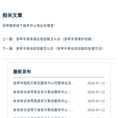
辽宁省丹东市振兴区七经街浪琴售后服务中心（需提前预约）
辽宁省抚顺市新抚区东一路浪琴售后服务中心（需提前预约）
相关文章
辽宁省阜新市海州区解放大街浪琴售后服务中心（需提前预约）
辽宁省葫芦岛市连山区中央路浪琴售后服务中心（需提前预约）
浪琴维修线下保养中心地址在哪里?
辽宁省锦州市古塔区中央大街浪琴售后服务中心（需提前预约）
辽宁省辽阳市白塔区新运大街浪琴售后服务中心（需提前预约）
上一篇：
浪琴手表表镜出现划痕怎么办（浪琴手表维护划痕）
辽宁省盘锦市兴隆台区石油大街浪琴售后服务中心（需提前预约）
下一篇：
浪琴手表出现划痕怎么办（浪琴手表出现划痕的处理方法）
辽宁省铁岭市银州区南马路浪琴售后服务中心（需提前预约）
辽宁省营口市站前区市府路与渤海大街交叉口浪琴售后服务中心（需提前预约）
辽宁省沈阳市沈河区中街路137号亨得利名表维修授权店1楼浪琴售后服务中心（需提前预约）
最新发布
辽宁省沈阳市沈河区中街路83号亨得利名表维修授权店1楼浪琴售后服务中心（需提前预约）
北京市朝阳区建国门外大街甲6号华熙国际中心D座11层1102室浪琴售后服务中心（需提前预约）
浪琴中国官方售后服务中心完整地址及热线实地考察报告+多信源验证（2026年7月最新）
2026-07-12
北京市东城区东长安街1号王府井东方广场W3座6层602室浪琴售后服务中心（需提前预约）
亲身探访浪琴青岛官方售后服务中心｜最新电话及地址（2026年7月最新）
2026-07-12
河北省保定市竞秀区朝阳北大街北国先天下浪琴售后服务中心（需提前预约）
亲身探访浪琴南昌官方售后服务中心｜最新电话及地址（2026年7月最新）
2026-07-12
内蒙古自治区阿拉善盟市左旗土尔扈特大街浪琴售后服务中心（需提前预约）
亲身探访浪琴宁波官方售后服务中心｜网点地址及售后热线（2026年7月最新）
2026-07-12
内蒙古自治区巴彦淖尔市临河区新华街浪琴售后服务中心（需提前预约）