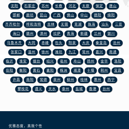
安徽省宿州市埇桥区人民中路浪琴售后服务中心（需提前预约）
沈阳
石家庄
苏州
长春
河北
太原
保定
唐山
安徽省铜陵市铜官区石城大道浪琴售后服务中心（需提前预约）
邯郸
廊坊
昆山
广西
佛山
中山
德阳
绵阳
安徽省芜湖市镜湖区中山路步行街浪琴售后服务中心（需提前预约）
齐齐哈尔
呼和浩特
吉林
无锡
芜湖
珠海
汕头
三亚
安徽省宣城市宣州区叠嶂西路浪琴售后服务中心（需提前预约）
海口
赣州
漳州
拉萨
青海
新疆
兰州
银川
福建省龙岩市新罗区九一南路浪琴售后服务中心（需提前预约）
福建省南平市建阳区人民西路浪琴售后服务中心（需提前预约）
乌鲁木齐
大同
赤峰
包头
阳泉
大庆
秦皇岛
沧州
福建省宁德市蕉城区天湖东路浪琴售后服务中心（需提前预约）
张家口
温州
徐州
潍坊
九江
常州
嘉兴
南通
福建省莆田市城厢区霞林街道荔华东大道浪琴售后服务中心（需提前预约）
临沂
淮安
烟台
绍兴
亳州
舟山
扬州
金华
洛阳
福建省三明市三元区东乾二路浪琴售后服务中心（需提前预约）
岳阳
衡阳
黄石
襄阳
株洲
湘潭
十堰
荆州
宜昌
福建省漳州市龙文区步港路浪琴售后服务中心（需提前预约）
许昌
南阳
常德
泉州
柳州
桂林
惠州
西宁
江苏省常州市新北区龙锦路1590号现代传媒中心5号楼10层1008室浪琴售后服务中心（需提前预约）
攀枝花
遵义
天水
泰州
盐城
香港
台州
江苏省淮安市清江浦区淮海北路浪琴售后服务中心（需提前预约）
江苏省连云港市海州区通灌北路浪琴售后服务中心（需提前预约）
江苏省南京市秦淮区中山南路1号南京中心22层22-C1-C3室浪琴售后服务中心（需提前预约）
江苏省宿迁市宿城区西湖路浪琴售后服务中心（需提前预约）
江苏省泰州市海陵区永定东路399号置地商务中心东塔（华润万象城）17层1706室浪琴售后服务中心（需提前预约）
优雅态度，真我个性