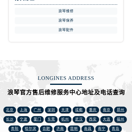
山西省阳泉市郊区平阳东街与新城大道交叉口浪琴售后服务中心（需提前预约）
山西省运城市盐湖区河东街浪琴售后服务中心（需提前预约）
浪琴维修
山西省长治市潞州区英雄中路浪琴售后服务中心（需提前预约）
浪琴保养
山西省太原市迎泽区迎泽街道解放路15号亨得利名表维修授权店3楼浪琴售后服务中心（需提前预约）
浪琴配件
天津市和平区赤峰道136号天津国际金融中心26层2603室浪琴售后服务中心（需提前预约）
安徽省安庆市迎江区人民路浪琴售后服务中心（需提前预约）
安徽省蚌埠市蚌山区淮河路浪琴售后服务中心（需提前预约）
安徽省亳州市谯城区魏武大道浪琴售后服务中心（需提前预约）
安徽省池州市贵池区长江路浪琴售后服务中心（需提前预约）
安徽省滁州市琅琊区南谯北路浪琴售后服务中心（需提前预约）
LONGINES ADDRESS
安徽省阜阳市颍州区颍州北路浪琴售后服务中心（需提前预约）
浪琴官方售后维修服务中心地址及电话查询
安徽省淮北市相山区淮海路浪琴售后服务中心（需提前预约）
安徽省淮南市田家庵区国庆中路浪琴售后服务中心（需提前预约）
安徽省黄山市屯溪区黄山西路浪琴售后服务中心（需提前预约）
北京
上海
广州
深圳
天津
成都
重庆
南京
郑州
安徽省六安市金安区解放中路浪琴售后服务中心（需提前预约）
长沙
宁波
厦门
东莞
杭州
武汉
西安
大连
福州
安徽省马鞍山市雨山区湖南西路浪琴售后服务中心（需提前预约）
贵阳
哈尔滨
合肥
济南
昆明
南昌
南宁
青岛