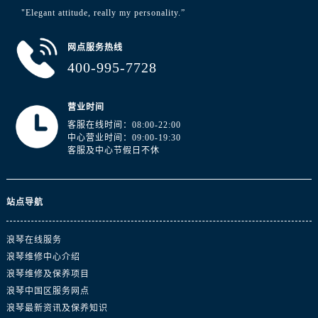
江苏省徐州市鼓楼区淮海东路29号苏宁广场IFC国际金融中心35层3508室浪琴售后服务中心（需提前预约）
"Elegant attitude, really my personality.”
江苏省盐城市盐都区世纪大道5号盐城金融城写字楼1号楼16层1604室浪琴售后服务中心（需提前预约）
江苏省扬州市邗江区国展路29号星耀天地写字楼1号楼18层1803室浪琴售后服务中心（需提前预约）
网点服务热线
江苏省镇江市京口区中山东路浪琴售后服务中心（需提前预约）
400-995-7728
江西省抚州市临川区赣东大道浪琴售后服务中心（需提前预约）
江西省赣州市章贡区文清路浪琴售后服务中心（需提前预约）
营业时间
江西省吉安市吉州区井冈山大道浪琴售后服务中心（需提前预约）
客服在线时间：08:00-22:00
中心营业时间：09:00-19:30
江西省景德镇市珠山区珠山中路浪琴售后服务中心（需提前预约）
客服及中心节假日不休
江西省九江市浔阳区浔阳路浪琴售后服务中心（需提前预约）
江西省南昌市红谷滩新区红谷中大道998号绿地双子塔（中央广场）A1座办公楼14层1407室浪琴售后服务中心（需提前预约）
站点导航
江西省萍乡市安源区萍安北大道与康庄路交叉口浪琴售后服务中心（需提前预约）
江西省上饶市信州区滨江西路浪琴售后服务中心（需提前预约）
浪琴在线服务
江西省新余市渝水区北湖西路浪琴售后服务中心（需提前预约）
浪琴维修中心介绍
江西省宜春市袁州区中山中路浪琴售后服务中心（需提前预约）
浪琴维修及保养项目
江西省鹰潭市月湖区胜利东路浪琴售后服务中心（需提前预约）
浪琴中国区服务网点
山东省德州市德城区东风中路浪琴售后服务中心（需提前预约）
浪琴最新资讯及保养知识