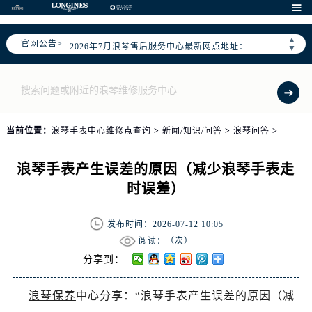
2026年7月浪琴全国官方售后客户服务热线：400-995-7728

浪琴官方全国统一服务热线400-995-7728，服务覆盖中国大陆、香港、澳门、台湾全部区域（非大陆需加拨“+86”）
▲
官网公告>
2026年7月浪琴售后服务中心最新网点地址：
▼
北京市东城区东长安街1号东方广场写字楼W3座6层602室（需提前预约）
北京市朝阳区建国门外大街甲6号华熙国际中心写字楼D座11层1102室（需提前预约）
天津市和平区赤峰道136号天津国际金融中心写字楼26层2603室（需提前预约）
上海市徐汇区虹桥路3号港汇中心写字楼2座37层3705室（需提前预约）
当前位置：
浪琴手表中心维修点查询
>
新闻/知识/问答
>
浪琴问答
>
上海市黄浦区南京东路299号宏伊国际广场写字楼8层806室（需提前预约）
南京市秦淮区中山南路1号（新街口）南京中心写字楼22层C1-1室（需提前预约）
浪琴手表产生误差的原因（减少浪琴手表走
常州市新北区龙锦路1590号现代传媒中心写字楼5号楼10层1008室（需提前预约）
时误差）
徐州市鼓楼区淮海东路29号苏宁广场IFC国际金融中心写字楼35层3508室（需提前预约）
扬州市邗江区国展路29号星耀天地写字楼1号楼18层1803室（需提前预约）
发布时间：2026-07-12 10:05
盐城市盐都区世纪大道5号盐城金融城写字楼1号楼16层1604室（需提前预约）
阅读：（
次）
泰州市海陵区永定东路399号置地商务中心东塔写字楼（华润万象城）17层1706室（需提前预约）
分享到：
宁波市江北区大闸南路500号来福士广场办公楼20层2009室（需提前预约）
浪琴保养
中心分享：“浪琴手表产生误差的原因（减
杭州市上城区钱江路1366号华润大厦写字楼A座5层503-5室（需提前预约）