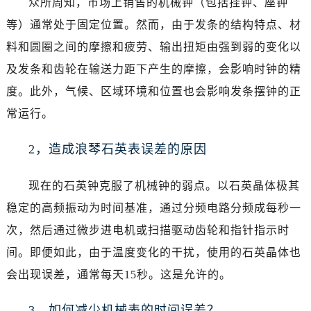
众所周知，市场上销售的机械钟（包括挂钟、座钟
沈阳市沈河区中街路137号亨得利名表服务中心（品牌授权店）1层整层（需提前预约）
等）通常处于固定位置。然而，由于发条的结构特点、材
沈阳市沈河区中街路83号亨得利名表服务中心（品牌授权店）1层整层（需提前预约）
乌鲁木齐市天山区红山路26号时代广场（CCMALL）C座17层17-B（需提前预约）
料和圆圈之间的摩擦和疲劳、输出扭矩由强到弱的变化以
温州市鹿城区锦绣路1067号置信广场10层1015室（需提前预约）
及发条和齿轮在输送力距下产生的摩擦，会影响时钟的精
哈尔滨市道里区友谊西路600号富力中心T2座写字楼29层03室（需提前预约）
度。此外，气候、区域环境和位置也会影响发条摆钟的正
大连市中山区人民路15号国际金融大厦7层G室（需提前预约）
常运行。
佛山市禅城区季华五路57号万科金融中心C座12层1205室（需提前预约）
东莞市东城街道鸿福东路1号民盈国贸中心T1写字楼9层907室（需提前预约）
2，造成浪琴石英表误差的原因
无锡市梁溪区人民中路139号恒隆广场写字楼1座11层1104室（需提前预约）
南通市崇川区工农路57号圆融广场写字楼16层1603室（需提前预约）
现在的石英钟克服了机械钟的弱点。以石英晶体极其
苏州市苏州工业园区星港街199号苏州中心办公楼C座22层08室（需提前预约）
稳定的高频振动为时间基准，通过分频电路分频成每秒一
武汉市江汉区解放大道686号世界贸易大厦38层09室（需提前预约）
次，然后通过微步进电机或扫描驱动齿轮和指针指示时
南宁市青秀区金湖路59号地王大厦12楼1224室（需提前预约）
间。即便如此，由于温度变化的干扰，使用的石英晶体也
合肥市蜀山区潜山路111号万象城华润大厦B座12楼03室（需提前预约）
会出现误差，通常每天15秒。这是允许的。
泉州市丰泽区宝洲路729号浦西万达中心写字楼A座7楼709室（需提前预约）
青岛市南区山东路6号华润大厦B座22层04室（需提前预约）
3，如何减少机械表的时间误差？