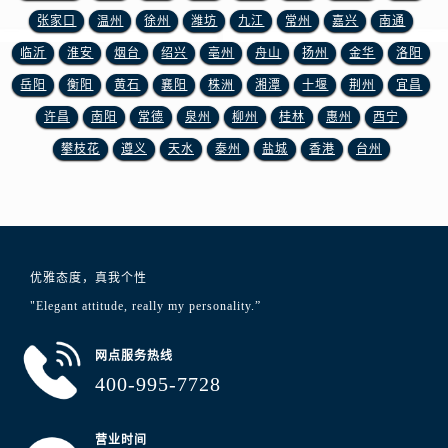
安徽省黄山市屯溪区黄山西路浪琴售后服务中心（需提前预约）
张家口
温州
徐州
潍坊
九江
常州
嘉兴
南通
安徽省六安市金安区解放中路浪琴售后服务中心（需提前预约）
临沂
淮安
烟台
绍兴
亳州
舟山
扬州
金华
洛阳
安徽省马鞍山市雨山区湖南西路浪琴售后服务中心（需提前预约）
岳阳
衡阳
黄石
襄阳
株洲
湘潭
十堰
荆州
宜昌
安徽省宿州市埇桥区人民中路浪琴售后服务中心（需提前预约）
许昌
南阳
常德
泉州
柳州
桂林
惠州
西宁
安徽省铜陵市铜官区石城大道浪琴售后服务中心（需提前预约）
安徽省芜湖市镜湖区中山路步行街浪琴售后服务中心（需提前预约）
攀枝花
遵义
天水
泰州
盐城
香港
台州
安徽省宣城市宣州区叠嶂西路浪琴售后服务中心（需提前预约）
福建省龙岩市新罗区九一南路浪琴售后服务中心（需提前预约）
福建省南平市建阳区人民西路浪琴售后服务中心（需提前预约）
福建省宁德市蕉城区天湖东路浪琴售后服务中心（需提前预约）
优雅态度，真我个性
福建省莆田市城厢区霞林街道荔华东大道浪琴售后服务中心（需提前预约）
"Elegant attitude, really my personality.”
福建省三明市三元区东乾二路浪琴售后服务中心（需提前预约）
福建省漳州市龙文区步港路浪琴售后服务中心（需提前预约）
网点服务热线
江苏省常州市新北区龙锦路1590号现代传媒中心5号楼10层1008室浪琴售后服务中心（需提前预约）
400-995-7728
江苏省淮安市清江浦区淮海北路浪琴售后服务中心（需提前预约）
江苏省连云港市海州区通灌北路浪琴售后服务中心（需提前预约）
营业时间