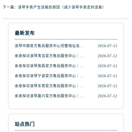
辽宁省鞍山市铁东区站前街浪琴售后服务中心（需提前预约）
下一篇：
浪琴手表产生误差的原因（减少浪琴手表走时误差）
辽宁省本溪市平山区胜利路浪琴售后服务中心（需提前预约）
辽宁省朝阳市双塔区新华路浪琴售后服务中心（需提前预约）
辽宁省丹东市振兴区七经街浪琴售后服务中心（需提前预约）
最新发布
辽宁省抚顺市新抚区东一路浪琴售后服务中心（需提前预约）
辽宁省阜新市海州区解放大街浪琴售后服务中心（需提前预约）
浪琴中国官方售后服务中心完整地址及热线实地考察报告+多信源验证（2026年7月最新）
2026-07-12
辽宁省葫芦岛市连山区中央路浪琴售后服务中心（需提前预约）
亲身探访浪琴青岛官方售后服务中心｜最新电话及地址（2026年7月最新）
2026-07-12
辽宁省锦州市古塔区中央大街浪琴售后服务中心（需提前预约）
亲身探访浪琴南昌官方售后服务中心｜最新电话及地址（2026年7月最新）
2026-07-12
辽宁省辽阳市白塔区新运大街浪琴售后服务中心（需提前预约）
亲身探访浪琴宁波官方售后服务中心｜网点地址及售后热线（2026年7月最新）
2026-07-12
辽宁省盘锦市兴隆台区石油大街浪琴售后服务中心（需提前预约）
辽宁省铁岭市银州区南马路浪琴售后服务中心（需提前预约）
亲身探访浪琴东莞官方售后服务中心｜地址与联系电话（2026年7月最新）
2026-07-12
辽宁省营口市站前区市府路与渤海大街交叉口浪琴售后服务中心（需提前预约）
亲身探访浪琴嘉兴官方售后服务中心｜热线电话与网点地址（2026年7月最新）
2026-07-12
辽宁省沈阳市沈河区中街路137号亨得利名表维修授权店1楼浪琴售后服务中心（需提前预约）
辽宁省沈阳市沈河区中街路83号亨得利名表维修授权店1楼浪琴售后服务中心（需提前预约）
北京市朝阳区建国门外大街甲6号华熙国际中心D座11层1102室浪琴售后服务中心（需提前预约）
站点热门
北京市东城区东长安街1号王府井东方广场W3座6层602室浪琴售后服务中心（需提前预约）