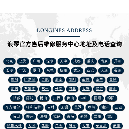
山西省吕梁市离石区永宁中路与建设街交叉口浪琴售后服务中心（需提前预约）
山西省朔州市朔城区怡西路与鄯阳西街交汇处浪琴售后服务中心（需提前预约）
山西省忻州市忻府区和平东街与七一南路交叉口浪琴售后服务中心（需提前预约）
山西省阳泉市郊区平阳东街与新城大道交叉口浪琴售后服务中心（需提前预约）
LONGINES ADDRESS
山西省运城市盐湖区河东街浪琴售后服务中心（需提前预约）
山西省长治市潞州区英雄中路浪琴售后服务中心（需提前预约）
浪琴官方售后维修服务中心地址及电话查询
山西省太原市迎泽区迎泽街道解放路15号亨得利名表维修授权店3楼浪琴售后服务中心（需提前预约）
天津市和平区赤峰道136号天津国际金融中心26层2603室浪琴售后服务中心（需提前预约）
北京
上海
广州
深圳
天津
成都
重庆
南京
郑州
安徽省安庆市迎江区人民路浪琴售后服务中心（需提前预约）
长沙
宁波
厦门
东莞
杭州
武汉
西安
大连
福州
安徽省蚌埠市蚌山区淮河路浪琴售后服务中心（需提前预约）
贵阳
哈尔滨
合肥
济南
昆明
南昌
南宁
青岛
安徽省亳州市谯城区魏武大道浪琴售后服务中心（需提前预约）
沈阳
石家庄
苏州
长春
河北
太原
保定
唐山
安徽省池州市贵池区长江路浪琴售后服务中心（需提前预约）
邯郸
廊坊
昆山
广西
佛山
中山
德阳
绵阳
安徽省滁州市琅琊区南谯北路浪琴售后服务中心（需提前预约）
安徽省阜阳市颍州区颍州北路浪琴售后服务中心（需提前预约）
齐齐哈尔
呼和浩特
吉林
无锡
芜湖
珠海
汕头
三亚
安徽省淮北市相山区淮海路浪琴售后服务中心（需提前预约）
海口
赣州
漳州
拉萨
青海
新疆
兰州
银川
安徽省淮南市田家庵区国庆中路浪琴售后服务中心（需提前预约）
乌鲁木齐
大同
赤峰
包头
阳泉
大庆
秦皇岛
沧州