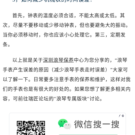
烟台市芝罘区胜利路139号万达金融中心A座907室（需提前预约）
长春市朝阳区西安大路727号中银大厦A座(旺进大厦)18层09室（需提前预约）
首先，钟表的温度必须合适，不能太高或太低。其
贵阳市南明区都司高架桥路33号亨特国际金融中心14楼14D（需提前预约）
次，尽量不要移动或少移动钟表，但也要避免大的振动。
昆明市盘龙区北京路928号同德昆明广场写字楼10层06室（需提前预约）
当你必须移动时，你也应该小心处理它。第三，定期发
石家庄市长安区中山东路39号勒泰中心写字楼B座13层07室（需提前预约）
条。
西安市碑林区南关正街88号华侨城长安国际中心E座6楼10室（需提前预约）
海口市龙华区金贸东路5号海口华润大厦B座17层1707室（需提前预约）
以上就是关于
深圳浪琴保养
中心为您分享的，“浪琴
唐山市路南区新华东道100号万达广场写字楼A座10层1002室（需提前预约）
手表产生误差的原因（减少浪琴手表走时误差）”大家可
台州市椒江区东海大道1800号腾达中心东1幢20楼2002室（需提前预约）
内蒙古自治区呼和浩特市玉泉区大学西街70号华润万象城写字楼（鄂尔多斯大厦）23层2326室（需提前预约）
以了解一下。日常要多注意手表的保养和维护，这样对我
甘肃省兰州市七里河区西津西路16号兰州中心写字楼21层2102室（需提前预约）
们的手表也是有很大的好处的。如果您想了解更多相关内
重庆市解放碑渝中区民权路28号英利国际金融中心写字楼20层01室（需提前预约）
容，可前往瑞匠论坛的"浪琴专属版块"讨论。
黑龙江省大庆市萨尔图区会战大街浪琴售后服务中心（需提前预约）
黑龙江省鹤岗市向阳区红军路浪琴售后服务中心（需提前预约）
黑龙江省黑河市爱辉区中央街浪琴售后服务中心（需提前预约）
黑龙江省鸡西市鸡冠区红军路浪琴售后服务中心（需提前预约）