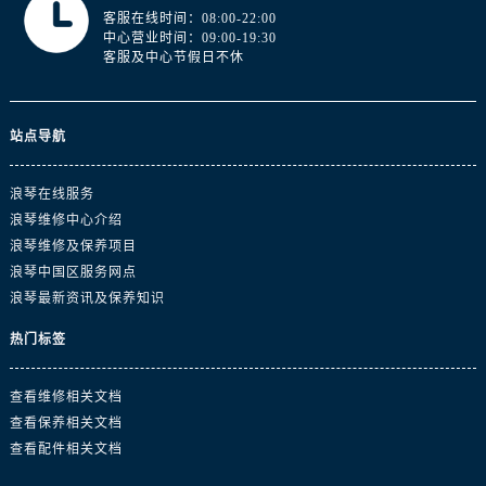
江苏省南京市秦淮区中山南路1号南京中心22层22-C1-C3室浪琴售后服务中心（需提前预约）
客服在线时间：08:00-22:00
中心营业时间：09:00-19:30
江苏省宿迁市宿城区西湖路浪琴售后服务中心（需提前预约）
客服及中心节假日不休
江苏省泰州市海陵区永定东路399号置地商务中心东塔（华润万象城）17层1706室浪琴售后服务中心（需提前预约）
江苏省徐州市鼓楼区淮海东路29号苏宁广场IFC国际金融中心35层3508室浪琴售后服务中心（需提前预约）
江苏省盐城市盐都区世纪大道5号盐城金融城写字楼1号楼16层1604室浪琴售后服务中心（需提前预约）
站点导航
江苏省扬州市邗江区国展路29号星耀天地写字楼1号楼18层1803室浪琴售后服务中心（需提前预约）
江苏省镇江市京口区中山东路浪琴售后服务中心（需提前预约）
浪琴在线服务
浪琴维修中心介绍
江西省抚州市临川区赣东大道浪琴售后服务中心（需提前预约）
浪琴维修及保养项目
江西省赣州市章贡区文清路浪琴售后服务中心（需提前预约）
浪琴中国区服务网点
江西省吉安市吉州区井冈山大道浪琴售后服务中心（需提前预约）
浪琴最新资讯及保养知识
江西省景德镇市珠山区珠山中路浪琴售后服务中心（需提前预约）
热门标签
江西省九江市浔阳区浔阳路浪琴售后服务中心（需提前预约）
江西省南昌市红谷滩新区红谷中大道998号绿地双子塔（中央广场）A1座办公楼14层1407室浪琴售后服务中心（需提前预约）
查看维修相关文档
江西省萍乡市安源区萍安北大道与康庄路交叉口浪琴售后服务中心（需提前预约）
查看保养相关文档
江西省上饶市信州区滨江西路浪琴售后服务中心（需提前预约）
查看配件相关文档
江西省新余市渝水区北湖西路浪琴售后服务中心（需提前预约）