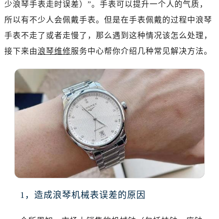
少浪琴手表走时误差）”。手表可以提升一个人的气质，
金华市金东区东市南街777号金华万达广场写字楼4号楼22层2209室（需提前预约）
绍兴市越城区胜利东路379号世茂天际中心写字楼8层805室（需提前预约）
所以有不少人会佩戴手表。但是在手表佩戴的过程中浪琴
嘉兴市南湖区广益路705号嘉兴世界贸易中心写字楼A座13层1304室（需提前预约）
手表不走了或者走慢了，那么遇到这种情况该怎么处理，
南昌市红谷滩新区红谷中大道998号绿地双子塔（中央广场）A1座办公楼14层07室（需提前预约）
接下来由
浪琴维修
服务中心帮你介绍几种常见解决方法。
济南市历下区经十路11111号华润中心写字楼（万象城）15层1508室（需提前预约）
广州市天河区天河路230号万菱汇国际中心写字楼A塔7层704室（需提前预约）
广州市越秀区环市东路371-375号世界贸易中心大厦南塔写字楼15层07室（需提前预约）
深圳市罗湖区深南东路5001号华润大厦写字楼17层1701室（需提前预约）
惠州市惠城区江北文昌一路7号华贸大厦写字楼1座30层05室（需提前预约）
厦门市思明区湖滨东路95号华润大厦写字楼B座11层1104室（需提前预约）
福州市鼓楼区五四路128-1号恒力城写字楼15层03室（需提前预约）
成都市锦江区人民东路6号SAC东原中心写字楼24层2406B室（需提前预约）
重庆市江北区观音桥步行街2号融恒时代广场写字楼9层902室（需提前预约）
长沙市芙蓉区定王台街道建湘路393号世茂环球金融中心写字楼（芙蓉广场）10层13室（需提前预约）
1，造成浪琴机械表误差的原因
郑州市二七区铭功路10号华润大厦写字楼29层2905室（需提前预约）
太原市迎泽区解放路15号亨得利名表服务中心（品牌授权店）3层整层（需提前预约）