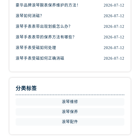
河北省保定市竞秀区朝阳北大街北国先天下浪琴售后服务中心（需提前预约）
豪华品牌浪琴腕表保养维护的方法！
2026-07-12
内蒙古自治区阿拉善盟市左旗土尔扈特大街浪琴售后服务中心（需提前预约）
浪琴如何消磁？
2026-07-12
内蒙古自治区巴彦淖尔市临河区新华街浪琴售后服务中心（需提前预约）
浪琴手表表带出现划痕怎么办？
2026-07-12
内蒙古自治区包头市青山区幸福路甲3号王府井百货名表维修浪琴售后服务中心（需提前预约）
内蒙古自治区赤峰市红山区哈达街浪琴售后服务中心（需提前预约）
浪琴手表表带的保养方法有哪些？
2026-07-12
内蒙古自治区鄂尔多斯市东胜区伊金霍洛街浪琴售后服务中心（需提前预约）
浪琴手表受磁如何处理
2026-07-12
内蒙古自治区呼伦贝尔市海拉尔区中央街浪琴售后服务中心（需提前预约）
浪琴手表受磁如何正确消磁
2026-07-12
内蒙古自治区通辽市科尔沁区明仁大街浪琴售后服务中心（需提前预约）
内蒙古自治区乌海市海勃湾区人民南路浪琴售后服务中心（需提前预约）
内蒙古自治区乌兰察布市集宁区恩和大街浪琴售后服务中心（需提前预约）
分类标签
内蒙古自治区锡林郭勒盟市锡林浩特市光明街与额尔敦路交叉口浪琴售后服务中心（需提前预约）
内蒙古自治区兴安盟市乌兰浩特市兴安大街浪琴售后服务中心（需提前预约）
浪琴维修
山西省大同市平城区迎宾街浪琴售后服务中心（需提前预约）
浪琴保养
山西省晋城市城区黄华街浪琴售后服务中心（需提前预约）
浪琴配件
山西省晋中市榆次区顺城街浪琴售后服务中心（需提前预约）
山西省临汾市尧都区解放路浪琴售后服务中心（需提前预约）