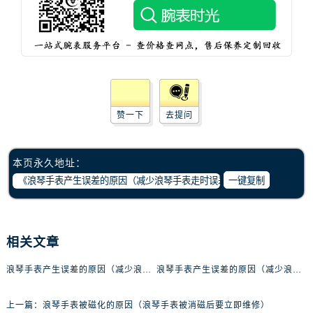
黑龙江省佳木斯市向阳区长安路浪琴售后服务中心（需提前预约）
黑龙江省牡丹江市东安区太平路浪琴售后服务中心（需提前预约）
黑龙江省七台河市桃山区大同街浪琴售后服务中心（需提前预约）
黑龙江省齐齐哈尔市龙沙区龙华路浪琴售后服务中心（需提前预约）
黑龙江省双鸭山市尖山区新兴大街浪琴售后服务中心（需提前预约）
黑龙江省绥化市北林区新华街与康庄路交叉口浪琴售后服务中心（需提前预约）
赞一下
去提问
黑龙江省伊春市伊美区通河路浪琴售后服务中心（需提前预约）
吉林省白城市洮北区明仁南街浪琴售后服务中心（需提前预约）
吉林省白山市浑江区浑江大街浪琴售后服务中心（需提前预约）
本页永久地址：
一键复制
吉林省吉林市船营区河南街浪琴售后服务中心（需提前预约）
吉林省辽源市龙山区人民大街浪琴售后服务中心（需提前预约）
吉林省梅河口市新华街道梅河大街浪琴售后服务中心（需提前预约）
吉林省四平市铁东区紫气大路与南九经街交汇处浪琴售后服务中心（需提前预约）
相关文章
吉林省松原市宁江区五环大街浪琴售后服务中心（需提前预约）
浪琴手表产生误差的原因（减少浪琴手表走时误差）
浪琴手表产生误差的原因（减少浪琴手表走时误差）
吉林省通化市东昌区环通乡江南大街浪琴售后服务中心（需提前预约）
吉林省延边市延吉市解放路浪琴售后服务中心（需提前预约）
上一篇：
浪琴手表被磁化的原因（浪琴手表被消磁后要立即维修）