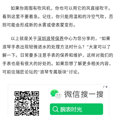
烟台市芝罘区胜利路139号万达金融中心A座907室（需提前预约）
如果你周围有吹风机，你也可以用它的风直接吹干。
长春市朝阳区西安大路727号中银大厦A座(旺进大厦)18层09室（需提前预约）
看到这里不要着急。记住，你只能用温和的冷空气吹，否
贵阳市南明区都司高架桥路33号亨特国际金融中心14楼14D（需提前预约）
昆明市盘龙区北京路928号同德昆明广场写字楼10层06室（需提前预约）
则可能会形成新的水雾或使表蒙变形。
石家庄市长安区中山东路39号勒泰中心写字楼B座13层07室（需提前预约）
以上就是关于
深圳浪琴保养
中心为您分享的，“如果
西安市碑林区南关正街88号华侨城长安国际中心E座6楼10室（需提前预约）
海口市龙华区金贸东路5号海口华润大厦B座17层1707室（需提前预约）
浪琴手表出现轻微进水的处理方法时什么？”大家可以了
唐山市路南区新华东道100号万达广场写字楼A座10层1002室（需提前预约）
解一下。日常要多注意手表的保养和维护，这样对我们的
台州市椒江区东海大道1800号腾达中心东1幢20楼2002室（需提前预约）
手表也是有很大的好处的。如果您想了解更多相关内容，
内蒙古自治区呼和浩特市玉泉区大学西街70号华润万象城写字楼（鄂尔多斯大厦）23层2326室（需提前预约）
可前往瑞匠论坛的"浪琴专属版块"讨论。
甘肃省兰州市七里河区西津西路16号兰州中心写字楼21层2102室（需提前预约）
重庆市解放碑渝中区民权路28号英利国际金融中心写字楼20层01室（需提前预约）
黑龙江省大庆市萨尔图区会战大街浪琴售后服务中心（需提前预约）
黑龙江省鹤岗市向阳区红军路浪琴售后服务中心（需提前预约）
黑龙江省黑河市爱辉区中央街浪琴售后服务中心（需提前预约）
黑龙江省鸡西市鸡冠区红军路浪琴售后服务中心（需提前预约）