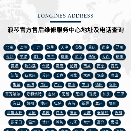
山西省吕梁市离石区永宁中路与建设街交叉口浪琴售后服务中心（需提前预约）
山西省朔州市朔城区怡西路与鄯阳西街交汇处浪琴售后服务中心（需提前预约）
LONGINES ADDRESS
山西省忻州市忻府区和平东街与七一南路交叉口浪琴售后服务中心（需提前预约）
山西省阳泉市郊区平阳东街与新城大道交叉口浪琴售后服务中心（需提前预约）
浪琴官方售后维修服务中心地址及电话查询
山西省运城市盐湖区河东街浪琴售后服务中心（需提前预约）
山西省长治市潞州区英雄中路浪琴售后服务中心（需提前预约）
北京
上海
广州
深圳
天津
成都
重庆
南京
郑州
山西省太原市迎泽区迎泽街道解放路15号亨得利名表维修授权店3楼浪琴售后服务中心（需提前预约）
长沙
宁波
厦门
东莞
杭州
武汉
西安
大连
福州
天津市和平区赤峰道136号天津国际金融中心26层2603室浪琴售后服务中心（需提前预约）
贵阳
哈尔滨
合肥
济南
昆明
南昌
南宁
青岛
安徽省安庆市迎江区人民路浪琴售后服务中心（需提前预约）
沈阳
石家庄
苏州
长春
河北
太原
保定
唐山
安徽省蚌埠市蚌山区淮河路浪琴售后服务中心（需提前预约）
安徽省亳州市谯城区魏武大道浪琴售后服务中心（需提前预约）
邯郸
廊坊
昆山
广西
佛山
中山
德阳
绵阳
安徽省池州市贵池区长江路浪琴售后服务中心（需提前预约）
齐齐哈尔
呼和浩特
吉林
无锡
芜湖
珠海
汕头
三亚
安徽省滁州市琅琊区南谯北路浪琴售后服务中心（需提前预约）
海口
赣州
漳州
拉萨
青海
新疆
兰州
银川
安徽省阜阳市颍州区颍州北路浪琴售后服务中心（需提前预约）
乌鲁木齐
大同
赤峰
包头
阳泉
大庆
秦皇岛
沧州
安徽省淮北市相山区淮海路浪琴售后服务中心（需提前预约）
张家口
温州
徐州
潍坊
九江
常州
嘉兴
南通
安徽省淮南市田家庵区国庆中路浪琴售后服务中心（需提前预约）