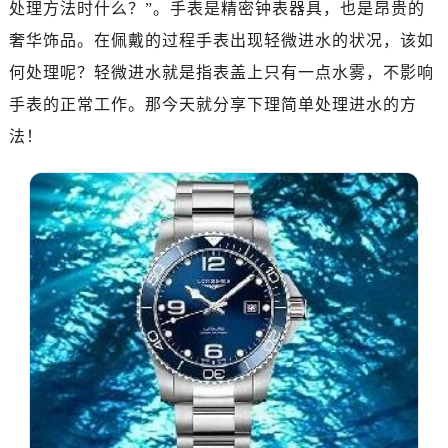
处理方法时什么？”。手表是精密钟表器具，也是昂贵的
金华市金东区东市南街777号金华万达广场写字楼4号楼22层2209室（需提前预约）
绍兴市越城区胜利东路379号世茂天际中心写字楼8层805室（需提前预约）
奢华饰品。在佩戴的过程手表出现轻微进水的状况，该如
嘉兴市南湖区广益路705号嘉兴世界贸易中心写字楼A座13层1304室（需提前预约）
何处理呢？轻微进水就是指表盖上只有一点水雾，不影响
南昌市红谷滩新区红谷中大道998号绿地双子塔（中央广场）A1座办公楼14层07室（需提前预约）
手表的正常工作。那今天就分享下理简单处理进水的方
济南市历下区经十路11111号华润中心写字楼（万象城）15层1508室（需提前预约）
法！
广州市天河区天河路230号万菱汇国际中心写字楼A塔7层704室（需提前预约）
广州市越秀区环市东路371-375号世界贸易中心大厦南塔写字楼15层07室（需提前预约）
深圳市罗湖区深南东路5001号华润大厦写字楼17层1701室（需提前预约）
惠州市惠城区江北文昌一路7号华贸大厦写字楼1座30层05室（需提前预约）
厦门市思明区湖滨东路95号华润大厦写字楼B座11层1104室（需提前预约）
福州市鼓楼区五四路128-1号恒力城写字楼15层03室（需提前预约）
成都市锦江区人民东路6号SAC东原中心写字楼24层2406B室（需提前预约）
重庆市江北区观音桥步行街2号融恒时代广场写字楼9层902室（需提前预约）
长沙市芙蓉区定王台街道建湘路393号世茂环球金融中心写字楼（芙蓉广场）10层13室（需提前预约）
郑州市二七区铭功路10号华润大厦写字楼29层2905室（需提前预约）
太原市迎泽区解放路15号亨得利名表服务中心（品牌授权店）3层整层（需提前预约）