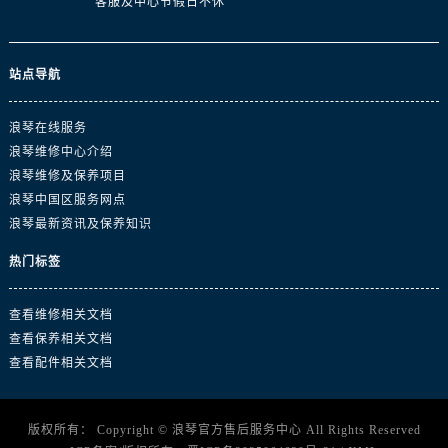
客服及中心节假日不休
江苏省南京市秦淮区中山南路1号南京中心22层22-C1-C3室浪琴售后服务中心（需提前预约）
江苏省宿迁市宿城区西湖路浪琴售后服务中心（需提前预约）
江苏省泰州市海陵区永定东路399号置地商务中心东塔（华润万象城）17层1706室浪琴售后服务中心（需提前预约）
站点导航
江苏省徐州市鼓楼区淮海东路29号苏宁广场IFC国际金融中心35层3508室浪琴售后服务中心（需提前预约）
江苏省盐城市盐都区世纪大道5号盐城金融城写字楼1号楼16层1604室浪琴售后服务中心（需提前预约）
浪琴在线服务
江苏省扬州市邗江区国展路29号星耀天地写字楼1号楼18层1803室浪琴售后服务中心（需提前预约）
浪琴维修中心介绍
浪琴维修及保养项目
江苏省镇江市京口区中山东路浪琴售后服务中心（需提前预约）
浪琴中国区服务网点
江西省抚州市临川区赣东大道浪琴售后服务中心（需提前预约）
浪琴最新资讯及保养知识
江西省赣州市章贡区文清路浪琴售后服务中心（需提前预约）
江西省吉安市吉州区井冈山大道浪琴售后服务中心（需提前预约）
热门标签
江西省景德镇市珠山区珠山中路浪琴售后服务中心（需提前预约）
查看维修相关文档
江西省九江市浔阳区浔阳路浪琴售后服务中心（需提前预约）
查看保养相关文档
江西省南昌市红谷滩新区红谷中大道998号绿地双子塔（中央广场）A1座办公楼14层1407室浪琴售后服务中心（需提前预约）
查看配件相关文档
江西省萍乡市安源区萍安北大道与康庄路交叉口浪琴售后服务中心（需提前预约）
江西省上饶市信州区滨江西路浪琴售后服务中心（需提前预约）
江西省新余市渝水区北湖西路浪琴售后服务中心（需提前预约）
版权所有：
Copyright ©
浪琴官方售后服务中心
All Rights Reserved