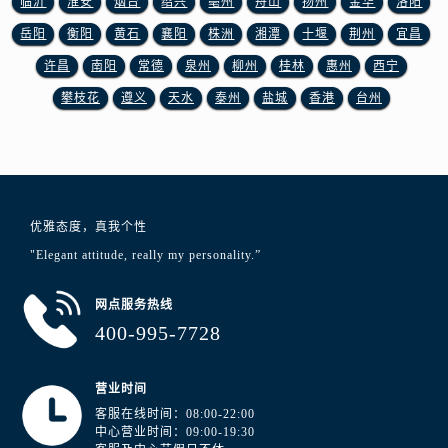
临沂
淮安
烟台
绍兴
亳州
舟山
扬州
金华
洛阳
安徽省黄山市屯溪区黄山西路浪琴售后服务中心（需提前预约）
岳阳
衡阳
黄石
襄阳
株洲
湘潭
十堰
荆州
宜昌
安徽省六安市金安区解放中路浪琴售后服务中心（需提前预约）
安徽省马鞍山市雨山区湖南西路浪琴售后服务中心（需提前预约）
许昌
南阳
常德
泉州
柳州
桂林
惠州
西宁
安徽省宿州市埇桥区人民中路浪琴售后服务中心（需提前预约）
攀枝花
遵义
天水
泰州
盐城
香港
台州
安徽省铜陵市铜官区石城大道浪琴售后服务中心（需提前预约）
安徽省芜湖市镜湖区中山路步行街浪琴售后服务中心（需提前预约）
安徽省宣城市宣州区叠嶂西路浪琴售后服务中心（需提前预约）
福建省龙岩市新罗区九一南路浪琴售后服务中心（需提前预约）
优雅态度，真我个性
福建省南平市建阳区人民西路浪琴售后服务中心（需提前预约）
"Elegant attitude, really my personality.”
福建省宁德市蕉城区天湖东路浪琴售后服务中心（需提前预约）
福建省莆田市城厢区霞林街道荔华东大道浪琴售后服务中心（需提前预约）
网点服务热线
福建省三明市三元区东乾二路浪琴售后服务中心（需提前预约）
400-995-7728
福建省漳州市龙文区步港路浪琴售后服务中心（需提前预约）
江苏省常州市新北区龙锦路1590号现代传媒中心5号楼10层1008室浪琴售后服务中心（需提前预约）
营业时间
江苏省淮安市清江浦区淮海北路浪琴售后服务中心（需提前预约）
客服在线时间：08:00-22:00
江苏省连云港市海州区通灌北路浪琴售后服务中心（需提前预约）
中心营业时间：09:00-19:30