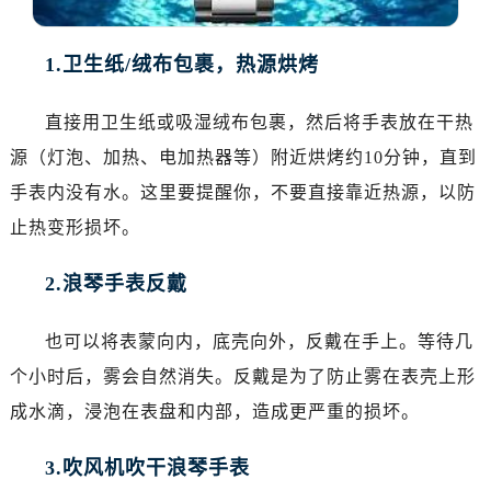
沈阳市沈河区中街路137号亨得利名表服务中心（品牌授权店）1层整层（需提前预约）
沈阳市沈河区中街路83号亨得利名表服务中心（品牌授权店）1层整层（需提前预约）
1.卫生纸/绒布包裹，热源烘烤
乌鲁木齐市天山区红山路26号时代广场（CCMALL）C座17层17-B（需提前预约）
温州市鹿城区锦绣路1067号置信广场10层1015室（需提前预约）
直接用卫生纸或吸湿绒布包裹，然后将手表放在干热
哈尔滨市道里区友谊西路600号富力中心T2座写字楼29层03室（需提前预约）
源（灯泡、加热、电加热器等）附近烘烤约10分钟，直到
大连市中山区人民路15号国际金融大厦7层G室（需提前预约）
手表内没有水。这里要提醒你，不要直接靠近热源，以防
佛山市禅城区季华五路57号万科金融中心C座12层1205室（需提前预约）
东莞市东城街道鸿福东路1号民盈国贸中心T1写字楼9层907室（需提前预约）
止热变形损坏。
无锡市梁溪区人民中路139号恒隆广场写字楼1座11层1104室（需提前预约）
2.浪琴手表反戴
南通市崇川区工农路57号圆融广场写字楼16层1603室（需提前预约）
苏州市苏州工业园区星港街199号苏州中心办公楼C座22层08室（需提前预约）
也可以将表蒙向内，底壳向外，反戴在手上。等待几
武汉市江汉区解放大道686号世界贸易大厦38层09室（需提前预约）
个小时后，雾会自然消失。反戴是为了防止雾在表壳上形
南宁市青秀区金湖路59号地王大厦12楼1224室（需提前预约）
合肥市蜀山区潜山路111号万象城华润大厦B座12楼03室（需提前预约）
成水滴，浸泡在表盘和内部，造成更严重的损坏。
泉州市丰泽区宝洲路729号浦西万达中心写字楼A座7楼709室（需提前预约）
3.吹风机吹干浪琴手表
青岛市南区山东路6号华润大厦B座22层04室（需提前预约）