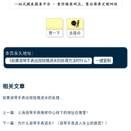
黑龙江省佳木斯市向阳区长安路浪琴售后服务中心（需提前预约）
黑龙江省牡丹江市东安区太平路浪琴售后服务中心（需提前预约）
黑龙江省七台河市桃山区大同街浪琴售后服务中心（需提前预约）
黑龙江省齐齐哈尔市龙沙区龙华路浪琴售后服务中心（需提前预约）
赞一下
去提问
黑龙江省双鸭山市尖山区新兴大街浪琴售后服务中心（需提前预约）
黑龙江省绥化市北林区新华街与康庄路交叉口浪琴售后服务中心（需提前预约）
黑龙江省伊春市伊美区通河路浪琴售后服务中心（需提前预约）
本页永久地址：
吉林省白城市洮北区明仁南街浪琴售后服务中心（需提前预约）
一键复制
吉林省白山市浑江区浑江大街浪琴售后服务中心（需提前预约）
吉林省吉林市船营区河南街浪琴售后服务中心（需提前预约）
吉林省辽源市龙山区人民大街浪琴售后服务中心（需提前预约）
相关文章
吉林省梅河口市新华街道梅河大街浪琴售后服务中心（需提前预约）
如果浪琴手表出现轻微进水的处理方法时什么？
吉林省四平市铁东区紫气大路与南九经街交汇处浪琴售后服务中心（需提前预约）
吉林省松原市宁江区五环大街浪琴售后服务中心（需提前预约）
上一篇：
上海浪琴手表维修中心线下的地址在哪里?
吉林省通化市东昌区环通乡江南大街浪琴售后服务中心（需提前预约）
下一篇：
为什么浪琴手表进灰？（浪琴手表进入灰尘的原因？）
吉林省延边市延吉市解放路浪琴售后服务中心（需提前预约）