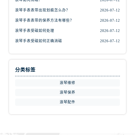
河北省保定市竞秀区朝阳北大街北国先天下浪琴售后服务中心（需提前预约）
浪琴手表表带出现划痕怎么办？
2026-07-12
内蒙古自治区阿拉善盟市左旗土尔扈特大街浪琴售后服务中心（需提前预约）
内蒙古自治区巴彦淖尔市临河区新华街浪琴售后服务中心（需提前预约）
浪琴手表表带的保养方法有哪些？
2026-07-12
内蒙古自治区包头市青山区幸福路甲3号王府井百货名表维修浪琴售后服务中心（需提前预约）
浪琴手表受磁如何处理
2026-07-12
内蒙古自治区赤峰市红山区哈达街浪琴售后服务中心（需提前预约）
浪琴手表受磁如何正确消磁
2026-07-12
内蒙古自治区鄂尔多斯市东胜区伊金霍洛街浪琴售后服务中心（需提前预约）
内蒙古自治区呼伦贝尔市海拉尔区中央街浪琴售后服务中心（需提前预约）
内蒙古自治区通辽市科尔沁区明仁大街浪琴售后服务中心（需提前预约）
分类标签
内蒙古自治区乌海市海勃湾区人民南路浪琴售后服务中心（需提前预约）
内蒙古自治区乌兰察布市集宁区恩和大街浪琴售后服务中心（需提前预约）
浪琴维修
内蒙古自治区锡林郭勒盟市锡林浩特市光明街与额尔敦路交叉口浪琴售后服务中心（需提前预约）
浪琴保养
内蒙古自治区兴安盟市乌兰浩特市兴安大街浪琴售后服务中心（需提前预约）
浪琴配件
山西省大同市平城区迎宾街浪琴售后服务中心（需提前预约）
山西省晋城市城区黄华街浪琴售后服务中心（需提前预约）
山西省晋中市榆次区顺城街浪琴售后服务中心（需提前预约）
山西省临汾市尧都区解放路浪琴售后服务中心（需提前预约）