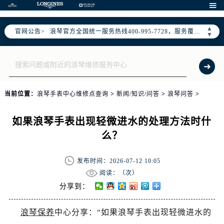
2026年7月浪琴全国官方售后客户服务热线：400-995-7728

浪琴官方全国统一服务热线400-995-7728，服务覆盖中国大陆、香港、澳门、台湾全部区域（非大陆需加拨“+86”）
▲
官网公告>
2026年7月浪琴售后服务中心最新网点地址：
▼
北京市东城区东长安街1号东方广场写字楼W3座6层602室（需提前预约）
北京市朝阳区建国门外大街甲6号华熙国际中心写字楼D座11层1102室（需提前预约）
天津市和平区赤峰道136号天津国际金融中心写字楼26层2603室（需提前预约）
上海市徐汇区虹桥路3号港汇中心写字楼2座37层3705室（需提前预约）
当前位置：
浪琴手表中心维修点查询
>
新闻/知识/问答
>
浪琴问答
>
上海市黄浦区南京东路299号宏伊国际广场写字楼8层806室（需提前预约）
南京市秦淮区中山南路1号（新街口）南京中心写字楼22层C1-1室（需提前预约）
如果浪琴手表出现轻微进水的处理方法时什
常州市新北区龙锦路1590号现代传媒中心写字楼5号楼10层1008室（需提前预约）
么？
徐州市鼓楼区淮海东路29号苏宁广场IFC国际金融中心写字楼35层3508室（需提前预约）
扬州市邗江区国展路29号星耀天地写字楼1号楼18层1803室（需提前预约）
发布时间：2026-07-12 10:05
盐城市盐都区世纪大道5号盐城金融城写字楼1号楼16层1604室（需提前预约）
阅读：（
次）
分享到：
泰州市海陵区永定东路399号置地商务中心东塔写字楼（华润万象城）17层1706室（需提前预约）
宁波市江北区大闸南路500号来福士广场办公楼20层2009室（需提前预约）
浪琴保养
中心分享：“如果浪琴手表出现轻微进水的
杭州市上城区钱江路1366号华润大厦写字楼A座5层503-5室（需提前预约）