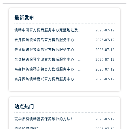
辽宁省鞍山市铁东区站前街浪琴售后服务中心（需提前预约）
辽宁省本溪市平山区胜利路浪琴售后服务中心（需提前预约）
最新发布
辽宁省朝阳市双塔区新华路浪琴售后服务中心（需提前预约）
辽宁省丹东市振兴区七经街浪琴售后服务中心（需提前预约）
浪琴中国官方售后服务中心完整地址及热线实地考察报告+多信源验证（2026年7月最新）
2026-07-12
辽宁省抚顺市新抚区东一路浪琴售后服务中心（需提前预约）
亲身探访浪琴青岛官方售后服务中心｜最新电话及地址（2026年7月最新）
2026-07-12
辽宁省阜新市海州区解放大街浪琴售后服务中心（需提前预约）
亲身探访浪琴南昌官方售后服务中心｜最新电话及地址（2026年7月最新）
2026-07-12
辽宁省葫芦岛市连山区中央路浪琴售后服务中心（需提前预约）
辽宁省锦州市古塔区中央大街浪琴售后服务中心（需提前预约）
亲身探访浪琴宁波官方售后服务中心｜网点地址及售后热线（2026年7月最新）
2026-07-12
辽宁省辽阳市白塔区新运大街浪琴售后服务中心（需提前预约）
亲身探访浪琴东莞官方售后服务中心｜地址与联系电话（2026年7月最新）
2026-07-12
辽宁省盘锦市兴隆台区石油大街浪琴售后服务中心（需提前预约）
亲身探访浪琴嘉兴官方售后服务中心｜热线电话与网点地址（2026年7月最新）
2026-07-12
辽宁省铁岭市银州区南马路浪琴售后服务中心（需提前预约）
辽宁省营口市站前区市府路与渤海大街交叉口浪琴售后服务中心（需提前预约）
辽宁省沈阳市沈河区中街路137号亨得利名表维修授权店1楼浪琴售后服务中心（需提前预约）
站点热门
辽宁省沈阳市沈河区中街路83号亨得利名表维修授权店1楼浪琴售后服务中心（需提前预约）
北京市朝阳区建国门外大街甲6号华熙国际中心D座11层1102室浪琴售后服务中心（需提前预约）
豪华品牌浪琴腕表保养维护的方法！
2026-07-12
北京市东城区东长安街1号王府井东方广场W3座6层602室浪琴售后服务中心（需提前预约）
浪琴如何消磁？
2026-07-12