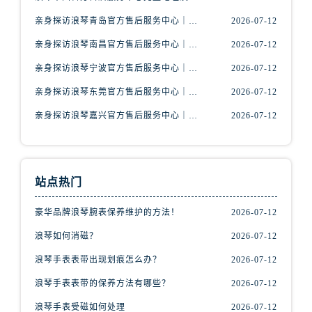
辽宁省丹东市振兴区七经街浪琴售后服务中心（需提前预约）
亲身探访浪琴青岛官方售后服务中心｜最新电话及地址（2026年7月最新）
2026-07-12
辽宁省抚顺市新抚区东一路浪琴售后服务中心（需提前预约）
辽宁省阜新市海州区解放大街浪琴售后服务中心（需提前预约）
亲身探访浪琴南昌官方售后服务中心｜最新电话及地址（2026年7月最新）
2026-07-12
辽宁省葫芦岛市连山区中央路浪琴售后服务中心（需提前预约）
亲身探访浪琴宁波官方售后服务中心｜网点地址及售后热线（2026年7月最新）
2026-07-12
辽宁省锦州市古塔区中央大街浪琴售后服务中心（需提前预约）
亲身探访浪琴东莞官方售后服务中心｜地址与联系电话（2026年7月最新）
2026-07-12
辽宁省辽阳市白塔区新运大街浪琴售后服务中心（需提前预约）
亲身探访浪琴嘉兴官方售后服务中心｜热线电话与网点地址（2026年7月最新）
2026-07-12
辽宁省盘锦市兴隆台区石油大街浪琴售后服务中心（需提前预约）
辽宁省铁岭市银州区南马路浪琴售后服务中心（需提前预约）
辽宁省营口市站前区市府路与渤海大街交叉口浪琴售后服务中心（需提前预约）
辽宁省沈阳市沈河区中街路137号亨得利名表维修授权店1楼浪琴售后服务中心（需提前预约）
站点热门
辽宁省沈阳市沈河区中街路83号亨得利名表维修授权店1楼浪琴售后服务中心（需提前预约）
豪华品牌浪琴腕表保养维护的方法！
2026-07-12
北京市朝阳区建国门外大街甲6号华熙国际中心D座11层1102室浪琴售后服务中心（需提前预约）
浪琴如何消磁？
2026-07-12
北京市东城区东长安街1号王府井东方广场W3座6层602室浪琴售后服务中心（需提前预约）
河北省保定市竞秀区朝阳北大街北国先天下浪琴售后服务中心（需提前预约）
浪琴手表表带出现划痕怎么办？
2026-07-12
内蒙古自治区阿拉善盟市左旗土尔扈特大街浪琴售后服务中心（需提前预约）
浪琴手表表带的保养方法有哪些？
2026-07-12
内蒙古自治区巴彦淖尔市临河区新华街浪琴售后服务中心（需提前预约）
浪琴手表受磁如何处理
2026-07-12