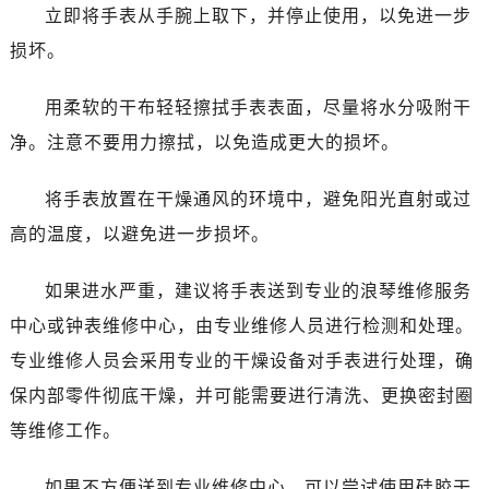
温州市鹿城区锦绣路1067号置信广场10层1015室（需提前预约）
立即将手表从手腕上取下，并停止使用，以免进一步
哈尔滨市道里区友谊西路600号富力中心T2座写字楼29层03室（需提前预约）
损坏。
大连市中山区人民路15号国际金融大厦7层G室（需提前预约）
佛山市禅城区季华五路57号万科金融中心C座12层1205室（需提前预约）
用柔软的干布轻轻擦拭手表表面，尽量将水分吸附干
东莞市东城街道鸿福东路1号民盈国贸中心T1写字楼9层907室（需提前预约）
净。注意不要用力擦拭，以免造成更大的损坏。
无锡市梁溪区人民中路139号恒隆广场写字楼1座11层1104室（需提前预约）
南通市崇川区工农路57号圆融广场写字楼16层1603室（需提前预约）
将手表放置在干燥通风的环境中，避免阳光直射或过
苏州市苏州工业园区星港街199号苏州中心办公楼C座22层08室（需提前预约）
高的温度，以避免进一步损坏。
武汉市江汉区解放大道686号世界贸易大厦38层09室（需提前预约）
南宁市青秀区金湖路59号地王大厦12楼1224室（需提前预约）
如果进水严重，建议将手表送到专业的浪琴维修服务
合肥市蜀山区潜山路111号万象城华润大厦B座12楼03室（需提前预约）
中心或钟表维修中心，由专业维修人员进行检测和处理。
泉州市丰泽区宝洲路729号浦西万达中心写字楼A座7楼709室（需提前预约）
专业维修人员会采用专业的干燥设备对手表进行处理，确
青岛市南区山东路6号华润大厦B座22层04室（需提前预约）
保内部零件彻底干燥，并可能需要进行清洗、更换密封圈
烟台市芝罘区胜利路139号万达金融中心A座907室（需提前预约）
等维修工作。
长春市朝阳区西安大路727号中银大厦A座(旺进大厦)18层09室（需提前预约）
贵阳市南明区都司高架桥路33号亨特国际金融中心14楼14D（需提前预约）
如果不方便送到专业维修中心，可以尝试使用硅胶干