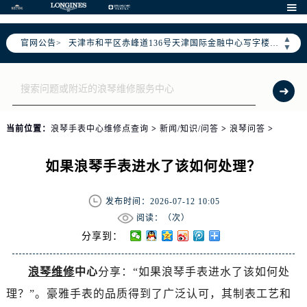
北京市东城区东长安街1号东方广场写字楼W3座6层602室（需提前预约）

北京市朝阳区建国门外大街甲6号华熙国际中心写字楼D座11层1102室（需提前预约）
▲
官网公告>
天津市和平区赤峰道136号天津国际金融中心写字楼26层2603室（需提前预约）
▼
上海市徐汇区虹桥路3号港汇中心写字楼2座37层3705室（需提前预约）
上海市黄浦区南京东路299号宏伊国际广场写字楼8层806室（需提前预约）
南京市秦淮区中山南路1号（新街口）南京中心写字楼22层C1-1室（需提前预约）
常州市新北区龙锦路1590号现代传媒中心写字楼5号楼10层1008室（需提前预约）
当前位置：
浪琴手表中心维修点查询
>
新闻/知识/问答
>
浪琴问答
>
徐州市鼓楼区淮海东路29号苏宁广场IFC国际金融中心写字楼35层3508室（需提前预约）
扬州市邗江区国展路29号星耀天地写字楼1号楼18层1803室（需提前预约）
如果浪琴手表进水了该如何处理？
盐城市盐都区世纪大道5号盐城金融城写字楼1号楼16层1604室（需提前预约）
泰州市海陵区永定东路399号置地商务中心东塔写字楼（华润万象城）17层1706室（需提前预约）
发布时间：2026-07-12 10:05
宁波市江北区大闸南路500号来福士广场办公楼20层2009室（需提前预约）
阅读：（
次）
杭州市上城区钱江路1366号华润大厦写字楼A座5层503-5室（需提前预约）
分享到：
金华市金东区东市南街777号金华万达广场写字楼4号楼22层2209室（需提前预约）
浪琴维修
中心
分享：“如果浪琴手表进水了该如何处
绍兴市越城区胜利东路379号世茂天际中心写字楼8层805室（需提前预约）
理？”。豪雅手表的品质得到了广泛认可，其制表工艺和
嘉兴市南湖区广益路705号嘉兴世界贸易中心写字楼A座13层1304室（需提前预约）