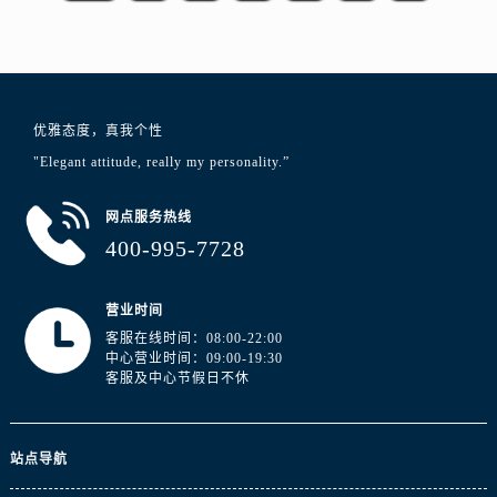
安徽省宿州市埇桥区人民中路浪琴售后服务中心（需提前预约）
安徽省铜陵市铜官区石城大道浪琴售后服务中心（需提前预约）
安徽省芜湖市镜湖区中山路步行街浪琴售后服务中心（需提前预约）
安徽省宣城市宣州区叠嶂西路浪琴售后服务中心（需提前预约）
优雅态度，真我个性
福建省龙岩市新罗区九一南路浪琴售后服务中心（需提前预约）
"Elegant attitude, really my personality.”
福建省南平市建阳区人民西路浪琴售后服务中心（需提前预约）
福建省宁德市蕉城区天湖东路浪琴售后服务中心（需提前预约）
网点服务热线
福建省莆田市城厢区霞林街道荔华东大道浪琴售后服务中心（需提前预约）
400-995-7728
福建省三明市三元区东乾二路浪琴售后服务中心（需提前预约）
福建省漳州市龙文区步港路浪琴售后服务中心（需提前预约）
营业时间
江苏省常州市新北区龙锦路1590号现代传媒中心5号楼10层1008室浪琴售后服务中心（需提前预约）
客服在线时间：08:00-22:00
江苏省淮安市清江浦区淮海北路浪琴售后服务中心（需提前预约）
中心营业时间：09:00-19:30
客服及中心节假日不休
江苏省连云港市海州区通灌北路浪琴售后服务中心（需提前预约）
江苏省南京市秦淮区中山南路1号南京中心22层22-C1-C3室浪琴售后服务中心（需提前预约）
江苏省宿迁市宿城区西湖路浪琴售后服务中心（需提前预约）
站点导航
江苏省泰州市海陵区永定东路399号置地商务中心东塔（华润万象城）17层1706室浪琴售后服务中心（需提前预约）