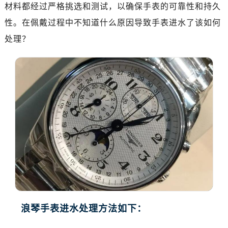
南昌市红谷滩新区红谷中大道998号绿地双子塔（中央广场）A1座办公楼14层07室（需提前预约）
材料都经过严格挑选和测试，以确保手表的可靠性和持久
济南市历下区经十路11111号华润中心写字楼（万象城）15层1508室（需提前预约）
性。在佩戴过程中不知道什么原因导致手表进水了该如何
广州市天河区天河路230号万菱汇国际中心写字楼A塔7层704室（需提前预约）
处理？
广州市越秀区环市东路371-375号世界贸易中心大厦南塔写字楼15层07室（需提前预约）
深圳市罗湖区深南东路5001号华润大厦写字楼17层1701室（需提前预约）
惠州市惠城区江北文昌一路7号华贸大厦写字楼1座30层05室（需提前预约）
厦门市思明区湖滨东路95号华润大厦写字楼B座11层1104室（需提前预约）
福州市鼓楼区五四路128-1号恒力城写字楼15层03室（需提前预约）
成都市锦江区人民东路6号SAC东原中心写字楼24层2406B室（需提前预约）
重庆市江北区观音桥步行街2号融恒时代广场写字楼9层902室（需提前预约）
长沙市芙蓉区定王台街道建湘路393号世茂环球金融中心写字楼（芙蓉广场）10层13室（需提前预约）
郑州市二七区铭功路10号华润大厦写字楼29层2905室（需提前预约）
太原市迎泽区解放路15号亨得利名表服务中心（品牌授权店）3层整层（需提前预约）
沈阳市沈河区中街路137号亨得利名表服务中心（品牌授权店）1层整层（需提前预约）
沈阳市沈河区中街路83号亨得利名表服务中心（品牌授权店）1层整层（需提前预约）
浪琴手表进水处理方法如下：
乌鲁木齐市天山区红山路26号时代广场（CCMALL）C座17层17-B（需提前预约）