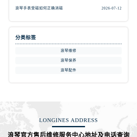
内蒙古自治区包头市青山区幸福路甲3号王府井百货名表维修浪琴售后服务中心（需提前预约）
浪琴手表受磁如何正确消磁
2026-07-12
内蒙古自治区赤峰市红山区哈达街浪琴售后服务中心（需提前预约）
内蒙古自治区鄂尔多斯市东胜区伊金霍洛街浪琴售后服务中心（需提前预约）
内蒙古自治区呼伦贝尔市海拉尔区中央街浪琴售后服务中心（需提前预约）
内蒙古自治区通辽市科尔沁区明仁大街浪琴售后服务中心（需提前预约）
分类标签
内蒙古自治区乌海市海勃湾区人民南路浪琴售后服务中心（需提前预约）
浪琴维修
内蒙古自治区乌兰察布市集宁区恩和大街浪琴售后服务中心（需提前预约）
浪琴保养
内蒙古自治区锡林郭勒盟市锡林浩特市光明街与额尔敦路交叉口浪琴售后服务中心（需提前预约）
浪琴配件
内蒙古自治区兴安盟市乌兰浩特市兴安大街浪琴售后服务中心（需提前预约）
山西省大同市平城区迎宾街浪琴售后服务中心（需提前预约）
山西省晋城市城区黄华街浪琴售后服务中心（需提前预约）
山西省晋中市榆次区顺城街浪琴售后服务中心（需提前预约）
山西省临汾市尧都区解放路浪琴售后服务中心（需提前预约）
山西省吕梁市离石区永宁中路与建设街交叉口浪琴售后服务中心（需提前预约）
LONGINES ADDRESS
山西省朔州市朔城区怡西路与鄯阳西街交汇处浪琴售后服务中心（需提前预约）
山西省忻州市忻府区和平东街与七一南路交叉口浪琴售后服务中心（需提前预约）
浪琴官方售后维修服务中心地址及电话查询