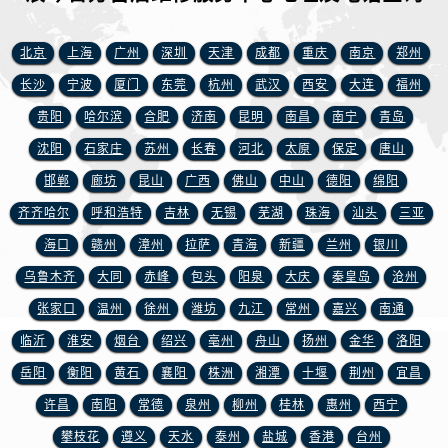
山西省阳泉市郊区平阳东街与新城大道交叉口浪琴售后服务中心（需提前预约）
山西省运城市盐湖区河东街浪琴售后服务中心（需提前预约）
北京
上海
广州
深圳
天津
成都
重庆
南京
郑州
山西省长治市潞州区英雄中路浪琴售后服务中心（需提前预约）
长沙
宁波
厦门
东莞
杭州
武汉
西安
大连
福州
山西省太原市迎泽区迎泽街道解放路15号亨得利名表维修授权店3楼浪琴售后服务中心（需提前预约）
贵阳
哈尔滨
合肥
济南
昆明
南昌
南宁
青岛
天津市和平区赤峰道136号天津国际金融中心26层2603室浪琴售后服务中心（需提前预约）
安徽省安庆市迎江区人民路浪琴售后服务中心（需提前预约）
沈阳
石家庄
苏州
长春
河北
太原
保定
唐山
安徽省蚌埠市蚌山区淮河路浪琴售后服务中心（需提前预约）
邯郸
廊坊
昆山
广西
佛山
中山
德阳
绵阳
安徽省亳州市谯城区魏武大道浪琴售后服务中心（需提前预约）
齐齐哈尔
呼和浩特
吉林
无锡
芜湖
珠海
汕头
三亚
安徽省池州市贵池区长江路浪琴售后服务中心（需提前预约）
海口
赣州
漳州
拉萨
青海
新疆
兰州
银川
安徽省滁州市琅琊区南谯北路浪琴售后服务中心（需提前预约）
乌鲁木齐
大同
赤峰
包头
阳泉
大庆
秦皇岛
沧州
安徽省阜阳市颍州区颍州北路浪琴售后服务中心（需提前预约）
张家口
温州
徐州
潍坊
九江
常州
嘉兴
南通
安徽省淮北市相山区淮海路浪琴售后服务中心（需提前预约）
临沂
淮安
烟台
绍兴
亳州
舟山
扬州
金华
洛阳
安徽省淮南市田家庵区国庆中路浪琴售后服务中心（需提前预约）
安徽省黄山市屯溪区黄山西路浪琴售后服务中心（需提前预约）
岳阳
衡阳
黄石
襄阳
株洲
湘潭
十堰
荆州
宜昌
安徽省六安市金安区解放中路浪琴售后服务中心（需提前预约）
许昌
南阳
常德
泉州
柳州
桂林
惠州
西宁
安徽省马鞍山市雨山区湖南西路浪琴售后服务中心（需提前预约）
攀枝花
遵义
天水
泰州
盐城
香港
台州