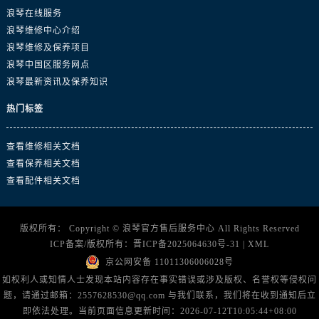
江苏省徐州市鼓楼区淮海东路29号苏宁广场IFC国际金融中心35层3508室浪琴售后服务中心（需提前预约）
浪琴在线服务
江苏省盐城市盐都区世纪大道5号盐城金融城写字楼1号楼16层1604室浪琴售后服务中心（需提前预约）
浪琴维修中心介绍
江苏省扬州市邗江区国展路29号星耀天地写字楼1号楼18层1803室浪琴售后服务中心（需提前预约）
浪琴维修及保养项目
浪琴中国区服务网点
江苏省镇江市京口区中山东路浪琴售后服务中心（需提前预约）
浪琴最新资讯及保养知识
江西省抚州市临川区赣东大道浪琴售后服务中心（需提前预约）
江西省赣州市章贡区文清路浪琴售后服务中心（需提前预约）
热门标签
江西省吉安市吉州区井冈山大道浪琴售后服务中心（需提前预约）
江西省景德镇市珠山区珠山中路浪琴售后服务中心（需提前预约）
查看维修相关文档
查看保养相关文档
江西省九江市浔阳区浔阳路浪琴售后服务中心（需提前预约）
查看配件相关文档
江西省南昌市红谷滩新区红谷中大道998号绿地双子塔（中央广场）A1座办公楼14层1407室浪琴售后服务中心（需提前预约）
江西省萍乡市安源区萍安北大道与康庄路交叉口浪琴售后服务中心（需提前预约）
江西省上饶市信州区滨江西路浪琴售后服务中心（需提前预约）
版权所有：
Copyright ©
浪琴官方售后服务中心
All Rights Reserved
ICP备案/版权所有：
晋ICP备2025064630号-31
|
XML
江西省新余市渝水区北湖西路浪琴售后服务中心（需提前预约）
京公网安备 11011306006028号
江西省宜春市袁州区中山中路浪琴售后服务中心（需提前预约）
如权利人或知情人士发现本站内容存在事实错误或涉及版权、名誉权等侵权问
江西省鹰潭市月湖区胜利东路浪琴售后服务中心（需提前预约）
题，请通过邮箱：2557628530@qq.com 与我们联系，我们将在收到通知后立
山东省德州市德城区东风中路浪琴售后服务中心（需提前预约）
即依法处理。当前页面信息更新时间：2026-07-12T10:05:44+08:00