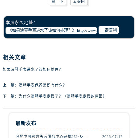
赞一下
去提问
黑龙江省齐齐哈尔市龙沙区龙华路浪琴售后服务中心（需提前预约）
黑龙江省双鸭山市尖山区新兴大街浪琴售后服务中心（需提前预约）
黑龙江省绥化市北林区新华街与康庄路交叉口浪琴售后服务中心（需提前预约）
本页永久地址：
黑龙江省伊春市伊美区通河路浪琴售后服务中心（需提前预约）
一键复制
吉林省白城市洮北区明仁南街浪琴售后服务中心（需提前预约）
吉林省白山市浑江区浑江大街浪琴售后服务中心（需提前预约）
吉林省吉林市船营区河南街浪琴售后服务中心（需提前预约）
相关文章
吉林省辽源市龙山区人民大街浪琴售后服务中心（需提前预约）
如果浪琴手表进水了该如何处理？
吉林省梅河口市新华街道梅河大街浪琴售后服务中心（需提前预约）
吉林省四平市铁东区紫气大路与南九经街交汇处浪琴售后服务中心（需提前预约）
上一篇：
浪琴手表保养常识有什么？
吉林省松原市宁江区五环大街浪琴售后服务中心（需提前预约）
下一篇：
为什么浪琴手表走慢了？（浪琴手表走慢的原因）
吉林省通化市东昌区环通乡江南大街浪琴售后服务中心（需提前预约）
吉林省延边市延吉市解放路浪琴售后服务中心（需提前预约）
辽宁省鞍山市铁东区站前街浪琴售后服务中心（需提前预约）
辽宁省本溪市平山区胜利路浪琴售后服务中心（需提前预约）
最新发布
辽宁省朝阳市双塔区新华路浪琴售后服务中心（需提前预约）
浪琴中国官方售后服务中心完整地址及热线实地考察报告+多信源验证（2026年7月最新）
2026-07-12