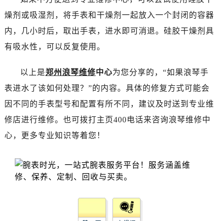
昆明市盘龙区北京路928号同德昆明广场写字楼10层06室（需提前预约）
燥剂或吸湿剂，将手表和干燥剂一起放入一个封闭的容器
石家庄市长安区中山东路39号勒泰中心写字楼B座13层07室（需提前预约）
内，几小时后，取出手表，进水即可消退。硅胶干燥剂具
西安市碑林区南关正街88号华侨城长安国际中心E座6楼10室（需提前预约）
海口市龙华区金贸东路5号海口华润大厦B座17层1707室（需提前预约）
有吸水性，可以反复使用。
唐山市路南区新华东道100号万达广场写字楼A座10层1002室（需提前预约）
以上是
郑州浪琴维修
中心
为您分享的，“如果浪琴手
台州市椒江区东海大道1800号腾达中心东1幢20楼2002室（需提前预约）
内蒙古自治区呼和浩特市玉泉区大学西街70号华润万象城写字楼（鄂尔多斯大厦）23层2326室（需提前预约）
表进水了该如何处理？”的内容。具体的修复方式可能会
甘肃省兰州市七里河区西津西路16号兰州中心写字楼21层2102室（需提前预约）
因不同的手表型号和配置有所不同，建议及时送到专业维
重庆市解放碑渝中区民权路28号英利国际金融中心写字楼20层01室（需提前预约）
修店进行维修。也可拨打主页400电话来咨询浪琴维修中
黑龙江省大庆市萨尔图区会战大街浪琴售后服务中心（需提前预约）
心，更多专业知识等着您！
黑龙江省鹤岗市向阳区红军路浪琴售后服务中心（需提前预约）
黑龙江省黑河市爱辉区中央街浪琴售后服务中心（需提前预约）
黑龙江省鸡西市鸡冠区红军路浪琴售后服务中心（需提前预约）
黑龙江省佳木斯市向阳区长安路浪琴售后服务中心（需提前预约）
黑龙江省牡丹江市东安区太平路浪琴售后服务中心（需提前预约）
黑龙江省七台河市桃山区大同街浪琴售后服务中心（需提前预约）